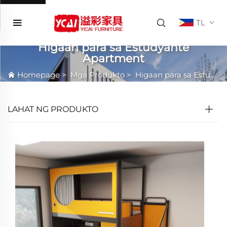
TL
Higaan para sa Estudyante
Apartment
Homepage
>
Mga Produkto
>
Higaan para sa Estudyante Apartment
LAHAT NG PRODUKTO