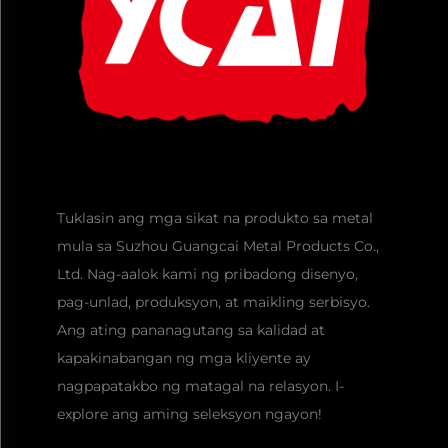
Tuklasin ang mga sikat na produkto sa metal
mula sa Suzhou Guangcai Metal Products Co.,
Ltd. Nag-aalok kami ng pribadong disenyo,
pag-unlad, produksyon, at maikling serbisyo.
Ang ating pananagutang sa kalidad at
kapakinabangan ng mga kliyente ay
nagpapatakbo ng matagal na relasyon. I-
explore ang aming seleksyon ngayon!