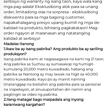
serbisyo ng warranty ng isang taon, kaya wala kang
mga pag-aalala! Eksklusibong alok para sa unang
order, limitadong oras na sorpresa - eksklusibong
diskwento para sa mga bagong customer,
napakahalagang presyo upang bumili ng mga de-
kalidad na produkto, bihirang pagkakataon! Mag-
order ngayon at maranasan ang natatanging
kalidad at serbisyo!
Madalas Itanong
1.Ikaw ba ay isang pabrika? Ang produkto ba ay sariling
produksyon?
Isang pabrika kami at nagsasagawa na kami ng 21 taon.
Ang pabrika sa Suzhou ay sumasakop ng humigit-
kumulang 20,000 metro kuwadrado, habang ang
pabrika sa Nantong ay may lawak na higit sa 40,000
metro kuwadrado. Kayo po ay mainit naming
tinatanggap na bisitahin ang pabrika para sa personal
na inspeksyon, at sinusuportahan din namin ang
pagtingin sa video ng pabrika.
2.Ilang matagal bago maipadala ang inyong
karaniwang kargahan?