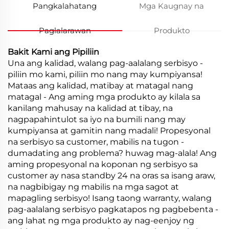
Pangkalahatang
Mga Kaugnay na
Paglalarawan
Produkto
Bakit Kami ang Pipiliin
Una ang kalidad, walang pag-aalalang serbisyo -
piliin mo kami, piliin mo nang may kumpiyansa!
Mataas ang kalidad, matibay at matagal nang
matagal - Ang aming mga produkto ay kilala sa
kanilang mahusay na kalidad at tibay, na
nagpapahintulot sa iyo na bumili nang may
kumpiyansa at gamitin nang madali! Propesyonal
na serbisyo sa customer, mabilis na tugon -
dumadating ang problema? huwag mag-alala! Ang
aming propesyonal na koponan ng serbisyo sa
customer ay nasa standby 24 na oras sa isang araw,
na nagbibigay ng mabilis na mga sagot at
mapagling serbisyo! Isang taong warranty, walang
pag-aalalang serbisyo pagkatapos ng pagbebenta -
ang lahat ng mga produkto ay nag-eenjoy ng