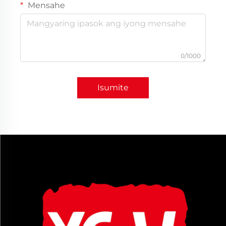
Mensahe
0/1000
Isumite