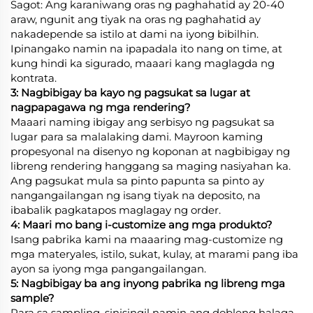
Sagot: Ang karaniwang oras ng paghahatid ay 20-40
araw, ngunit ang tiyak na oras ng paghahatid ay
nakadepende sa istilo at dami na iyong bibilhin.
Ipinangako namin na ipapadala ito nang on time, at
kung hindi ka sigurado, maaari kang maglagda ng
kontrata.
3: Nagbibigay ba kayo ng pagsukat sa lugar at
nagpapagawa ng mga rendering?
Maaari naming ibigay ang serbisyo ng pagsukat sa
lugar para sa malalaking dami. Mayroon kaming
propesyonal na disenyo ng koponan at nagbibigay ng
libreng rendering hanggang sa maging nasiyahan ka.
Ang pagsukat mula sa pinto papunta sa pinto ay
nangangailangan ng isang tiyak na deposito, na
ibabalik pagkatapos maglagay ng order.
4: Maari mo bang i-customize ang mga produkto?
Isang pabrika kami na maaaring mag-customize ng
mga materyales, istilo, sukat, kulay, at marami pang iba
ayon sa iyong mga pangangailangan.
5: Nagbibigay ba ang inyong pabrika ng libreng mga
sample?
Para sa sampling, sinisingil namin ang dobleng halaga