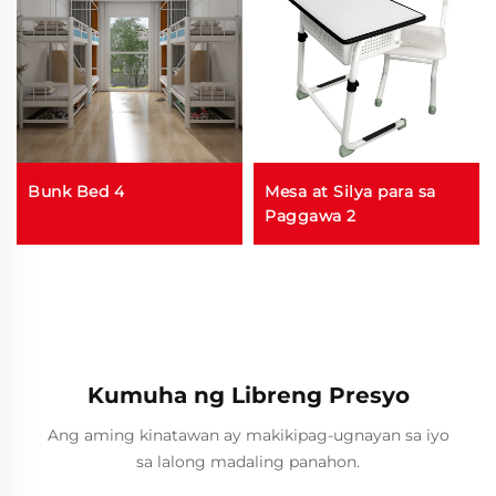
Bunk Bed 4
Mesa at Silya para sa
Paggawa 2
Kumuha ng Libreng Presyo
Ang aming kinatawan ay makikipag-ugnayan sa iyo
sa lalong madaling panahon.