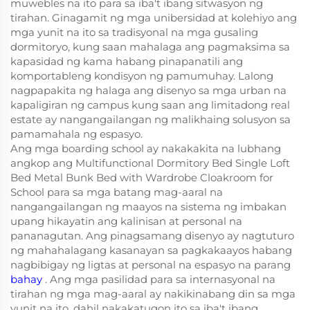
muwebles na ito para sa iba't ibang sitwasyon ng
tirahan. Ginagamit ng mga unibersidad at kolehiyo ang
mga yunit na ito sa tradisyonal na mga gusaling
dormitoryo, kung saan mahalaga ang pagmaksima sa
kapasidad ng kama habang pinapanatili ang
komportableng kondisyon ng pamumuhay. Lalong
nagpapakita ng halaga ang disenyo sa mga urban na
kapaligiran ng campus kung saan ang limitadong real
estate ay nangangailangan ng malikhaing solusyon sa
pamamahala ng espasyo.
Ang mga boarding school ay nakakakita na lubhang
angkop ang Multifunctional Dormitory Bed Single Loft
Bed Metal Bunk Bed with Wardrobe Cloakroom for
School para sa mga batang mag-aaral na
nangangailangan ng maayos na sistema ng imbakan
upang hikayatin ang kalinisan at personal na
pananagutan. Ang pinagsamang disenyo ay nagtuturo
ng mahahalagang kasanayan sa pagkakaayos habang
nagbibigay ng ligtas at personal na espasyo na parang
bahay
. Ang mga pasilidad para sa internasyonal na
tirahan ng mga mag-aaral ay nakikinabang din sa mga
yunit na ito, dahil nakakatugon ito sa iba't ibang