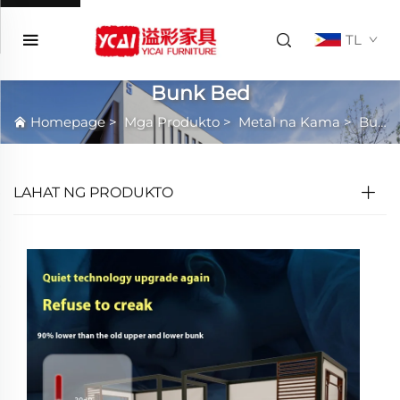
TL
Bunk Bed
Homepage
>
Mga Produkto
>
Metal na Kama
>
Bunk Bed
LAHAT NG PRODUKTO