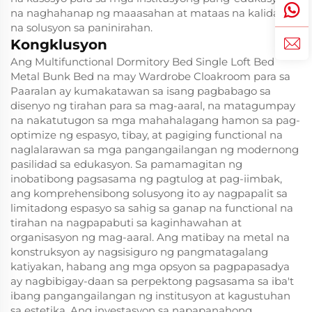
na naghahanap ng maaasahan at mataas na kalidad
na solusyon sa paninirahan.
Kongklusyon
Ang Multifunctional Dormitory Bed Single Loft Bed
Metal Bunk Bed na may Wardrobe Cloakroom para sa
Paaralan ay kumakatawan sa isang pagbabago sa
disenyo ng tirahan para sa mag-aaral, na matagumpay
na nakatutugon sa mga mahahalagang hamon sa pag-
optimize ng espasyo, tibay, at pagiging functional na
naglalarawan sa mga pangangailangan ng modernong
pasilidad sa edukasyon. Sa pamamagitan ng
inobatibong pagsasama ng pagtulog at pag-iimbak,
ang komprehensibong solusyong ito ay nagpapalit sa
limitadong espasyo sa sahig sa ganap na functional na
tirahan na nagpapabuti sa kaginhawahan at
organisasyon ng mag-aaral. Ang matibay na metal na
konstruksyon ay nagsisiguro ng pangmatagalang
katiyakan, habang ang mga opsyon sa pagpapasadya
ay nagbibigay-daan sa perpektong pagsasama sa iba't
ibang pangangailangan ng institusyon at kagustuhan
sa estetika. Ang investasyon sa napapanahong