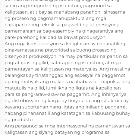
suriin ang integridad ng istraktura, pagsunod sa
kaligtasan, at tibay sa mahabang panahon. Isinasama
ng proseso ng pagmamanupaktura ang mga
napapanahong teknik sa pagwelding at presisyong
pamamaraan sa pag-assembly na ginagarantiya ang
pare-parehong kalidad sa bawat produksyon.
Ang mga konsiderasyon sa kaligtasan ay nananatiling
pinakamataas na prayoridad sa buong proseso ng
disenyo at produksiyon, na may partikular na pansin sa
pagtatapos ng gilid, katatagan ng istraktura, at mga
pamantayan sa kaligtasan ng materyales. Ang metal na
balangkas ay tinatanggap ang espesyal na paggamot
upang matiyak ang makinis na ibabaw at mapuksa ang
matutulis na gilid, lumilikha ng ligtas na kapaligiran
para sa pang-araw-araw na paggamit. Ang inhinyeriya
ng distribusyon ng karga ay tiniyak na ang istraktura ay
kayang suportahan nang ligtas ang inilaang paggamit
habang pinananatili ang katatagan sa kabuuang buhay
ng produkto.
Ang pagsunod sa mga internasyonal na pamantayan sa
kaligtasan ang siyang batayan ng programa sa