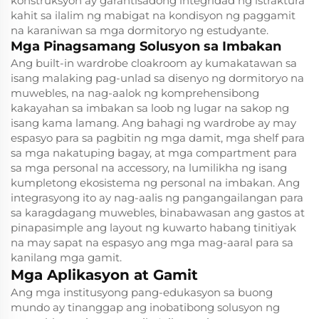
konstruksyon ay garantisadong integridad ng istraktura
kahit sa ilalim ng mabigat na kondisyon ng paggamit
na karaniwan sa mga dormitoryo ng estudyante.
Mga Pinagsamang Solusyon sa Imbakan
Ang built-in wardrobe cloakroom ay kumakatawan sa
isang malaking pag-unlad sa disenyo ng dormitoryo na
muwebles, na nag-aalok ng komprehensibong
kakayahan sa imbakan sa loob ng lugar na sakop ng
isang kama lamang. Ang bahagi ng wardrobe ay may
espasyo para sa pagbitin ng mga damit, mga shelf para
sa mga nakatuping bagay, at mga compartment para
sa mga personal na accessory, na lumilikha ng isang
kumpletong ekosistema ng personal na imbakan. Ang
integrasyong ito ay nag-aalis ng pangangailangan para
sa karagdagang muwebles, binabawasan ang gastos at
pinapasimple ang layout ng kuwarto habang tinitiyak
na may sapat na espasyo ang mga mag-aaral para sa
kanilang mga gamit.
Mga Aplikasyon at Gamit
Ang mga institusyong pang-edukasyon sa buong
mundo ay tinanggap ang inobatibong solusyon ng