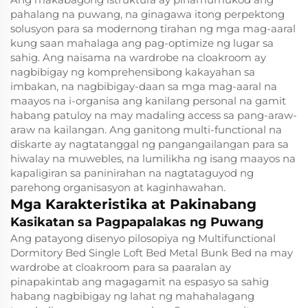
pahalang na puwang, na ginagawa itong perpektong
solusyon para sa modernong tirahan ng mga mag-aaral
kung saan mahalaga ang pag-optimize ng lugar sa
sahig. Ang naisama na wardrobe na cloakroom ay
nagbibigay ng komprehensibong kakayahan sa
imbakan, na nagbibigay-daan sa mga mag-aaral na
maayos na i-organisa ang kanilang personal na gamit
habang patuloy na may madaling access sa pang-araw-
araw na kailangan. Ang ganitong multi-functional na
diskarte ay nagtatanggal ng pangangailangan para sa
hiwalay na muwebles, na lumilikha ng isang maayos na
kapaligiran sa paninirahan na nagtataguyod ng
parehong organisasyon at kaginhawahan.
Mga Karakteristika at Pakinabang
Kasikatan sa Pagpapalakas ng Puwang
Ang patayong disenyo pilosopiya ng Multifunctional
Dormitory Bed Single Loft Bed Metal Bunk Bed na may
wardrobe at cloakroom para sa paaralan ay
pinapakintab ang magagamit na espasyo sa sahig
habang nagbibigay ng lahat ng mahahalagang