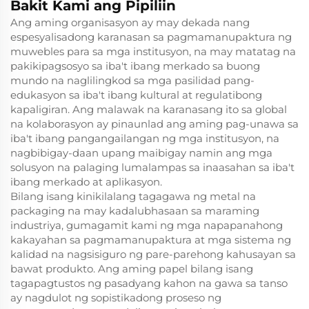
Bakit Kami ang Pipiliin
Ang aming organisasyon ay may dekada nang
espesyalisadong karanasan sa pagmamanupaktura ng
muwebles para sa mga institusyon, na may matatag na
pakikipagsosyo sa iba't ibang merkado sa buong
mundo na naglilingkod sa mga pasilidad pang-
edukasyon sa iba't ibang kultural at regulatibong
kapaligiran. Ang malawak na karanasang ito sa global
na kolaborasyon ay pinaunlad ang aming pag-unawa sa
iba't ibang pangangailangan ng mga institusyon, na
nagbibigay-daan upang maibigay namin ang mga
solusyon na palaging lumalampas sa inaasahan sa iba't
ibang merkado at aplikasyon.
Bilang isang kinikilalang tagagawa ng metal na
packaging na may kadalubhasaan sa maraming
industriya, gumagamit kami ng mga napapanahong
kakayahan sa pagmamanupaktura at mga sistema ng
kalidad na nagsisiguro ng pare-parehong kahusayan sa
bawat produkto. Ang aming papel bilang isang
tagapagtustos ng pasadyang kahon na gawa sa tanso
ay nagdulot ng sopistikadong proseso ng