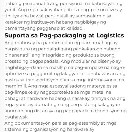
habang pinapanatili ang punsiyonal na kahusayan ng
yunit. Ang mga kakayahang ito sa pag-personalize ay
tinitiyak na bawat pag-install ay sumasalamin sa
karakter ng institusyon habang nagbibigay ng
pamantayang pagganap at kalidad.
Suporta sa Pag-packaging at Logistics
Ang mahusay na pamamaraan ng pamamahagi ay
nagsisiguro ng pandaigdigang pagkakaroon habang
pinananatili ang integridad ng produkto sa buong
proseso ng pagpapadala. Ang modular na disenyo ay
nagbibigay-daan sa masikip na pag-iimpake na nag-o-
optimize sa paggamit ng lalagyan at binabawasan ang
gastos sa transportasyon para sa mga internasyonal na
mamimili. Ang mga espesyalisadong materyales sa
pag-iimpake ay nagpoprotekta sa mga metal na
bahagi at hardware habang isinasakay, tinitiyak na ang
mga yunit ay dumating nang perpektong kalagayan
anuman ang distansya ng pagpapadala o kondisyon ng
paghawak.
Ang dokumentasyon para sa pag-assembly at mga
sistema ng organisasyon ng hardware ay