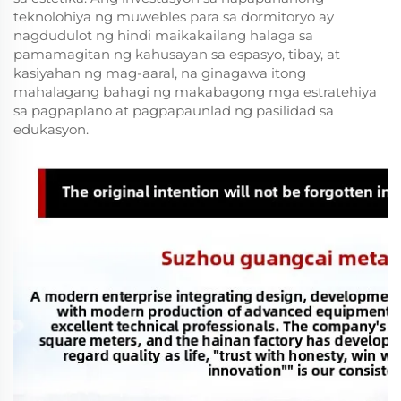
teknolohiya ng muwebles para sa dormitoryo ay
nagdudulot ng hindi maikakailang halaga sa
pamamagitan ng kahusayan sa espasyo, tibay, at
kasiyahan ng mag-aaral, na ginagawa itong
mahalagang bahagi ng makabagong mga estratehiya
sa pagpaplano at pagpapaunlad ng pasilidad sa
edukasyon.