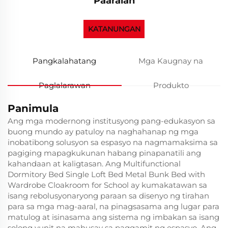
Paaralan
KATANUNGAN
Pangkalahatang
Mga Kaugnay na
Paglalarawan
Produkto
Panimula
Ang mga modernong institusyong pang-edukasyon sa
buong mundo ay patuloy na naghahanap ng mga
inobatibong solusyon sa espasyo na nagmamaksima sa
pagiging mapagkukunan habang pinapanatili ang
kahandaan at kaligtasan. Ang Multifunctional
Dormitory Bed Single Loft Bed Metal Bunk Bed with
Wardrobe Cloakroom for School ay kumakatawan sa
isang rebolusyonaryong paraan sa disenyo ng tirahan
para sa mga mag-aaral, na pinagsasama ang lugar para
matulog at isinasama ang sistema ng imbakan sa isang
solong yunit na mahusay sa paggamit ng espasyo. Ang