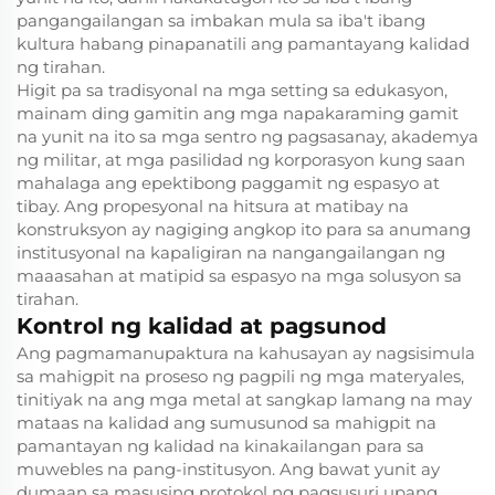
pangangailangan sa imbakan mula sa iba't ibang
kultura habang pinapanatili ang pamantayang kalidad
ng tirahan.
Higit pa sa tradisyonal na mga setting sa edukasyon,
mainam ding gamitin ang mga napakaraming gamit
na yunit na ito sa mga sentro ng pagsasanay, akademya
ng militar, at mga pasilidad ng korporasyon kung saan
mahalaga ang epektibong paggamit ng espasyo at
tibay. Ang propesyonal na hitsura at matibay na
konstruksyon ay nagiging angkop ito para sa anumang
institusyonal na kapaligiran na nangangailangan ng
maaasahan at matipid sa espasyo na mga solusyon sa
tirahan.
Kontrol ng kalidad at pagsunod
Ang pagmamanupaktura na kahusayan ay nagsisimula
sa mahigpit na proseso ng pagpili ng mga materyales,
tinitiyak na ang mga metal at sangkap lamang na may
mataas na kalidad ang sumusunod sa mahigpit na
pamantayan ng kalidad na kinakailangan para sa
muwebles na pang-institusyon. Ang bawat yunit ay
dumaan sa masusing protokol ng pagsusuri upang