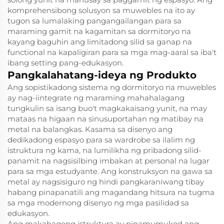
komprehensibong solusyon sa muwebles na ito ay
tugon sa lumalaking pangangailangan para sa
maraming gamit na kagamitan sa dormitoryo na
kayang baguhin ang limitadong silid sa ganap na
functional na kapaligiran para sa mga mag-aaral sa iba't
ibang setting pang-edukasyon.
Pangkalahatang-ideya ng Produkto
Ang sopistikadong sistema ng dormitoryo na muwebles
ay nag-iintegrate ng maraming mahahalagang
tungkulin sa isang buo't magkakaisang yunit, na may
mataas na higaan na sinusuportahan ng matibay na
metal na balangkas. Kasama sa disenyo ang
dedikadong espasyo para sa wardrobe sa ilalim ng
istruktura ng kama, na lumilikha ng pribadong silid-
panamit na nagsisilbing imbakan at personal na lugar
para sa mga estudyante. Ang konstruksyon na gawa sa
metal ay nagsisiguro ng hindi pangkaraniwang tibay
habang pinapanatili ang magandang hitsura na tugma
sa mga modernong disenyo ng mga pasilidad sa
edukasyon.
Ang makabagong istruktura ay pinamumukod ang