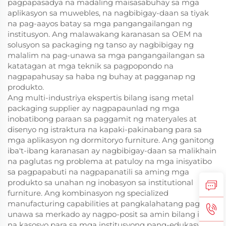
pagpapasadya na madaling maisasabuhay sa mga
aplikasyon sa muwebles, na nagbibigay-daan sa tiyak
na pag-aayos batay sa mga pangangailangan ng
institusyon. Ang malawakang karanasan sa OEM na
solusyon sa packaging ng tanso ay nagbibigay ng
malalim na pag-unawa sa mga pangangailangan sa
katatagan at mga teknik sa pagpopondo na
nagpapahusay sa haba ng buhay at pagganap ng
produkto.
Ang multi-industriya ekspertis bilang isang metal
packaging supplier ay nagpapaunlad ng mga
inobatibong paraan sa paggamit ng materyales at
disenyo ng istraktura na kapaki-pakinabang para sa
mga aplikasyon ng dormitoryo furniture. Ang ganitong
iba't-ibang karanasan ay nagbibigay-daan sa malikhain
na paglutas ng problema at patuloy na mga inisyatibo
sa pagpapabuti na nagpapanatili sa aming mga
produkto sa unahan ng inobasyon sa institutional
furniture. Ang kombinasyon ng specialized
manufacturing capabilities at pangkalahatang pag-
unawa sa merkado ay nagpo-posit sa amin bilang ideal
na kasosyo para sa mga institusyong pang-edukasyon