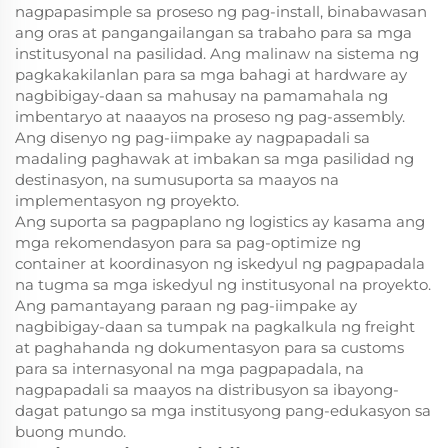
nagpapasimple sa proseso ng pag-install, binabawasan
ang oras at pangangailangan sa trabaho para sa mga
institusyonal na pasilidad. Ang malinaw na sistema ng
pagkakakilanlan para sa mga bahagi at hardware ay
nagbibigay-daan sa mahusay na pamamahala ng
imbentaryo at naaayos na proseso ng pag-assembly.
Ang disenyo ng pag-iimpake ay nagpapadali sa
madaling paghawak at imbakan sa mga pasilidad ng
destinasyon, na sumusuporta sa maayos na
implementasyon ng proyekto.
Ang suporta sa pagpaplano ng logistics ay kasama ang
mga rekomendasyon para sa pag-optimize ng
container at koordinasyon ng iskedyul ng pagpapadala
na tugma sa mga iskedyul ng institusyonal na proyekto.
Ang pamantayang paraan ng pag-iimpake ay
nagbibigay-daan sa tumpak na pagkalkula ng freight
at paghahanda ng dokumentasyon para sa customs
para sa internasyonal na mga pagpapadala, na
nagpapadali sa maayos na distribusyon sa ibayong-
dagat patungo sa mga institusyong pang-edukasyon sa
buong mundo.