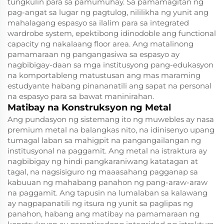
tungkulin para sa pamumuhay. Sa pamamagitan ng
pag-angat sa lugar ng pagtulog, nililikha ng yunit ang
mahalagang espasyo sa ilalim para sa integrated
wardrobe system, epektibong idinodoble ang functional
capacity ng nakalaang floor area. Ang matalinong
pamamaraan ng pangangasiwa sa espasyo ay
nagbibigay-daan sa mga institusyong pang-edukasyon
na komportableng matustusan ang mas maraming
estudyante habang pinananatili ang sapat na personal
na espasyo para sa bawat maninirahan.
Matibay na Konstruksyon ng Metal
Ang pundasyon ng sistemang ito ng muwebles ay nasa
premium metal na balangkas nito, na idinisenyo upang
tumagal laban sa mahigpit na pangangailangan ng
institusyonal na paggamit. Ang metal na istraktura ay
nagbibigay ng hindi pangkaraniwang katatagan at
tagal, na nagsisiguro ng maaasahang pagganap sa
kabuuan ng mahabang panahon ng pang-araw-araw
na paggamit. Ang tapusin na lumalaban sa kalawang
ay nagpapanatili ng itsura ng yunit sa paglipas ng
panahon, habang ang matibay na pamamaraan ng