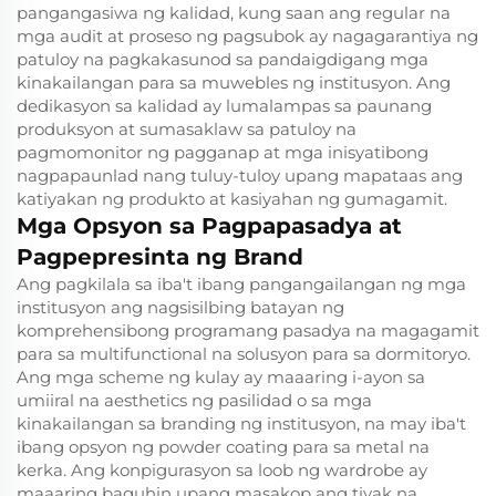
pangangasiwa ng kalidad, kung saan ang regular na
mga audit at proseso ng pagsubok ay nagagarantiya ng
patuloy na pagkakasunod sa pandaigdigang mga
kinakailangan para sa muwebles ng institusyon. Ang
dedikasyon sa kalidad ay lumalampas sa paunang
produksyon at sumasaklaw sa patuloy na
pagmomonitor ng pagganap at mga inisyatibong
nagpapaunlad nang tuluy-tuloy upang mapataas ang
katiyakan ng produkto at kasiyahan ng gumagamit.
Mga Opsyon sa Pagpapasadya at
Pagpepresinta ng Brand
Ang pagkilala sa iba't ibang pangangailangan ng mga
institusyon ang nagsisilbing batayan ng
komprehensibong programang pasadya na magagamit
para sa multifunctional na solusyon para sa dormitoryo.
Ang mga scheme ng kulay ay maaaring i-ayon sa
umiiral na aesthetics ng pasilidad o sa mga
kinakailangan sa branding ng institusyon, na may iba't
ibang opsyon ng powder coating para sa metal na
kerka. Ang konpigurasyon sa loob ng wardrobe ay
maaaring baguhin upang masakop ang tiyak na