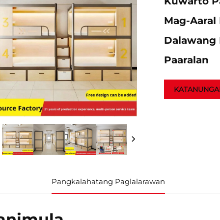
Kuwarto P
Mag-Aaral
Dalawang 
Paaralan
KATANUNGA
Pangkalahatang Paglalarawan
animula