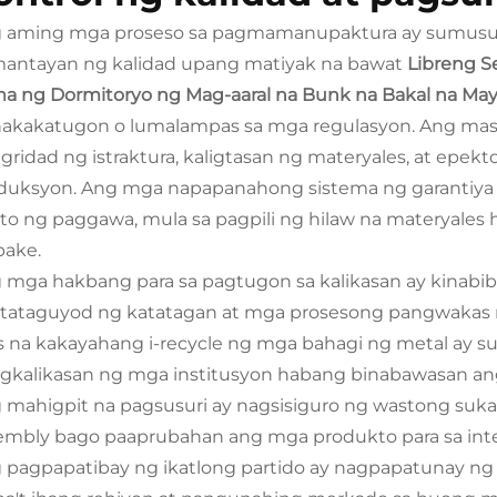
 aming mga proseso sa pagmamanupaktura ay sumusuno
i kasama ang matt
antayan ng kalidad upang matiyak na bawat
Libreng S
para, kurtina, at 
a ng Dormitoryo ng Mag-aaral na Bunk na Bakal na May 
nakakatugon o lumalampas sa mga regulasyon. Ang masu
egridad ng istraktura, kaligtasan ng materyales, at epekt
duksyon. Ang mga napapanahong sistema ng garantiya 
to ng paggawa, mula sa pagpili ng hilaw na materyales
pake.
 mga hakbang para sa pagtugon sa kalikasan ay kinab
tataguyod ng katatagan at mga prosesong pangwakas n
as na kakayahang i-recycle ng mga bahagi ng metal ay 
gkalikasan ng mga institusyon habang binabawasan ang
 mahigpit na pagsusuri ay nagsisiguro ng wastong sukat
embly bago paaprubahan ang mga produkto para sa int
 pagpapatibay ng ikatlong partido ay nagpapatunay n