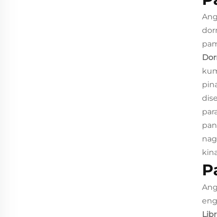
Ang
dor
pam
Dor
kum
pin
dis
par
pan
nag
kin
P
Ang
eng
Lib