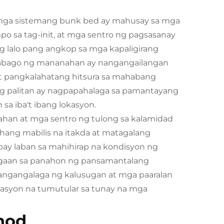
g mga sistemang bunk bed ay mahusay sa mga
po sa tag-init, at mga sentro ng pagsasanay
ng lalo pang angkop sa mga kapaligirang
gbabago ng mananahan ay nangangailangan
 at pangkalahatang hitsura sa mahabang
ng palitan ay nagpapahalaga sa pamantayang
sa iba't ibang lokasyon.
rahan at mga sentro ng tulong sa kalamidad
hang mabilis na itakda at matagalang
ay laban sa mahihirap na kondisyon ng
higaan sa panahon ng pansamantalang
pangangalaga ng kalusugan at mga paaralan
lasyon na tumutular sa tunay na mga
nod