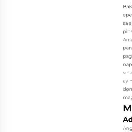
Bak
epe
sa 
pin
Ang
pan
pag
nap
sin
ay 
dor
mag
M
Ad
Ang