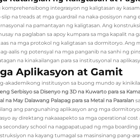
 komprehensibong integrasyon ng kaligtasan ay kasa
i-slip na treads at mga guardrail na naka-posisyon nang
ernasyonal na pamantayan ng kaligtasan. Ang konstruksi
usay na paglaban sa apoy kumpara sa mga kapalit na g
aas na mga protokol ng kaligtasan sa dormitoryo. Ang mga
nag-aalis ng potensyal na mga panganib na sanhi ng pin
atagan na kinakailangan para sa institusyonal na aplikas
ga Aplikasyon at Gamit
g-akademikong institusyon sa buong mundo ay kinikilal
reng Serbisyo sa Disenyo ng 3D na Kuwarto para sa Kam
al na May Dalawang Palapag para sa Metal na Paaralan
s
ilang ang pangunahing aplikasyon ang mga dormitoryo
asyo ay direktang nakaaapekto sa mga operational cost 
 secondary school na nagpapatupad ng mga boarding p
struksiyon na kayang tumagal sa masinsinang pang-a