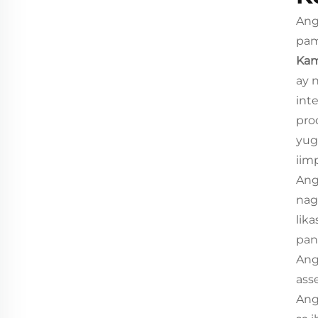
ng pabrika. 
Ang
Paalala: Ang presyo ay hind
pam
ress, upuan, unan, kumot, lam
Kam
iba pang dekorasyon. 
ay 
int
pro
yug
iim
Ang
nag
lik
pan
Ang
ass
Ang