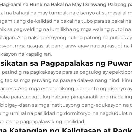
Mag-aaral na Bunk na Bakal na May Dalawang Palapag pa
al na bahagi na may tumpak na disenyo at sumasailalim 
agamit ang de-kalidad na bakal na tubo para sa bakal n
nik sa pagwelding na lumilikha ng mga walang putol na
atagan. Ang naka-premyong huling patong na pulbos ay
osyon, mga gasgas, at pang-araw-araw na pagkasuot na
kasyon na kapaligiran.
sikatan sa Pagpapalakas ng Puwa
 patindig na pagkakaayos para sa pagtulog ay epekti
ng tao sa mga puwang na para sa dalawa nang hindi k
access. Ang mga estratehikong elemento ng disenyo ay 
ibaba para sa pagtulog habang pinapanatili ang madali
bibigay-daan sa mga institusyong pang-edukasyon na 
b ng umiiral na pasilidad ng dormitoryo, na nagdudulot
yektong pagpapalawak ng pasilidad.
a Katangian ng Kaligtasan at Pagk