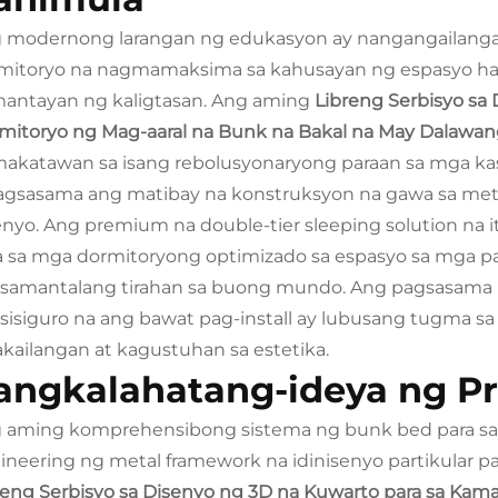
 modernong larangan ng edukasyon ay nangangailangan
mitoryo na nagmamaksima sa kahusayan ng espasyo ha
antayan ng kaligtasan. Ang aming
Libreng Serbisyo sa
mitoryo ng Mag-aaral na Bunk na Bakal na May Dalawang
akatawan sa isang rebolusyonaryong paraan sa mga kasa
agsasama ang matibay na konstruksyon na gawa sa me
enyo. Ang premium na double-tier sleeping solution na 
a sa mga dormitoryong optimizado sa espasyo sa mga paa
samantalang tirahan sa buong mundo. Ang pagsasama ng
sisiguro na ang bawat pag-install ay lubusang tugma sa 
akailangan at kagustuhan sa estetika.
angkalahatang-ideya ng P
 aming komprehensibong sistema ng bunk bed para sa 
ineering ng metal framework na idinisenyo partikular par
reng Serbisyo sa Disenyo ng 3D na Kuwarto para sa Kam