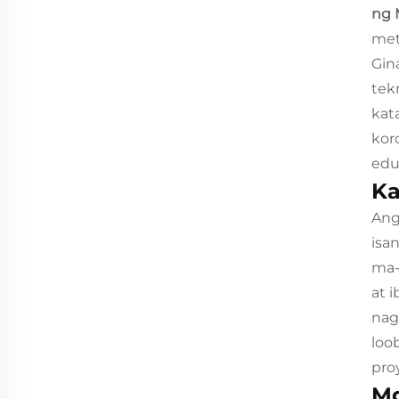
ng 
met
Gin
tek
kat
kor
edu
Ka
Ang
isa
ma-
at 
nag
loo
pro
Mg