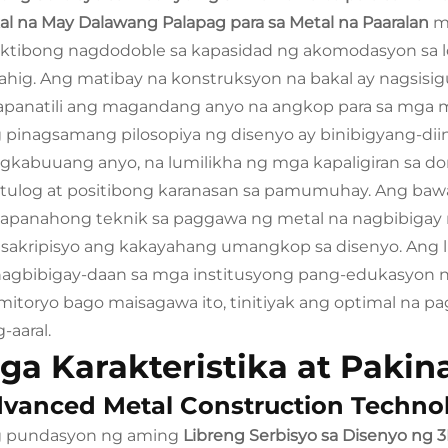
al na May Dalawang Palapag para sa Metal na Paaralan
m
ktibong nagdodoble sa kapasidad ng akomodasyon sa lo
sahig. Ang matibay na konstruksyon na bakal ay nagsisi
apanatili ang magandang anyo na angkop para sa mga 
 pinagsamang pilosopiya ng disenyo ay binibigyang-di
gkabuuang anyo, na lumilikha ng mga kapaligiran sa 
tulog at positibong karanasan sa pamumuhay. Ang baw
apanahong teknik sa paggawa ng metal na nagbibigay n
asakripisyo ang kakayahang umangkop sa disenyo. Ang l
nagbibigay-daan sa mga institusyong pang-edukasyon 
mitoryo bago maisagawa ito, tinitiyak ang optimal na 
-aaral.
ga Karakteristika at Paki
vanced Metal Construction Techno
 pundasyon ng aming
Libreng Serbisyo sa Disenyo ng 