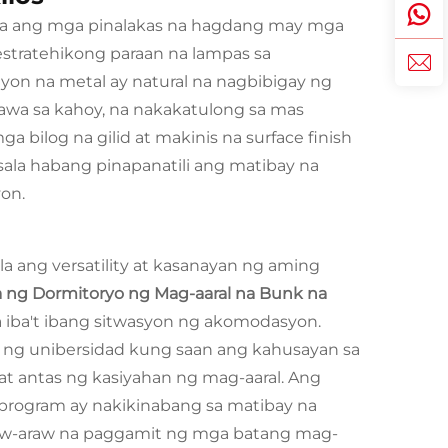
ma ang mga pinalakas na hagdang may mga
 estratehikong paraan na lampas sa
yon na metal ay natural na nagbibigay ng
awa sa kahoy, na nakakatulong sa mas
 bilog na gilid at makinis na surface finish
sala habang pinapanatili ang matibay na
yon.
a ang versatility at kasanayan ng aming
a ng Dormitoryo ng Mag-aaral na Bunk na
a iba't ibang sitwasyon ng akomodasyon.
 ng unibersidad kung saan ang kahusayan sa
at antas ng kasiyahan ng mag-aaral. Ang
rogram ay nakikinabang sa matibay na
raw-araw na paggamit ng mga batang mag-