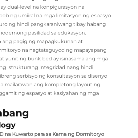
ay dual-level na konpigurasyon na
ob ng umiiral na mga limitasyon ng espasyo
guro ng hindi pangkaraniwang tibay habang
modernong pasilidad sa edukasyon.
in ang pagiging mapagkukunan at
dormitoryo na nagtataguyod ng mapayapang
at yunit ng bunk bed ay isinasama ang mga
g istrukturang integridad nang hindi
ibreng serbisyo ng konsultasyon sa disenyo
na mailarawan ang kompletong layout ng
paggamit ng espasyo at kasiyahan ng mga
nabang
logy
3D na Kuwarto para sa Kama ng Dormitoryo