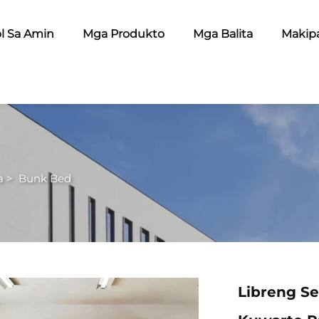
l Sa Amin
Mga Produkto
Mga Balita
Makip
a
>
Bunk Bed
Libreng Se