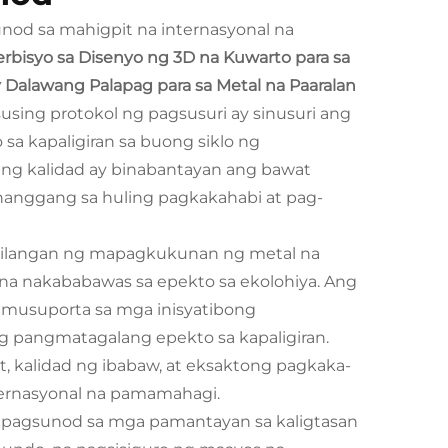
d sa mahigpit na internasyonal na
erbisyo sa Disenyo ng 3D na Kuwarto para sa
Dalawang Palapag para sa Metal na Paaralan
sing protokol ng pagsusuri ay sinusuri ang
o sa kapaligiran sa buong siklo ng
ng kalidad ay binabantayan ang bawat
 hanggang sa huling pagkakahabi at pag-
ibilangan ng mapagkukunan ng metal na
a nakababawas sa epekto sa ekolohiya. Ang
sumusuporta sa mga inisyatibong
 pangmatagalang epekto sa kapaligiran.
, kalidad ng ibabaw, at eksaktong pagkaka-
ernasyonal na pamamahagi.
g pagsunod sa mga pamantayan sa kaligtasan