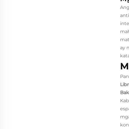
Ang
ant
int
mah
mat
ay 
kat
M
Pan
Lib
Bak
Kab
esp
mga
kon