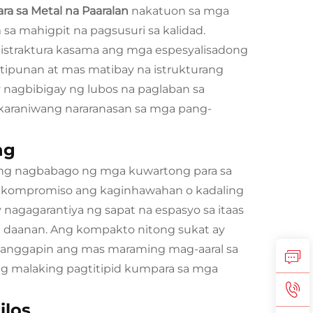
ra sa Metal na Paaralan
nakatuon sa mga
sa mahigpit na pagsusuri sa kalidad.
a istraktura kasama ang mga espesyalisadong
 tipunan at mas matibay na istrukturang
 nagbibigay ng lubos na paglaban sa
 karaniwang nararanasan sa mga pang-
ng
bong nagbabago ng mga kuwartong para sa
inukompromiso ang kaginhawahan o kadaling
nagagarantiya ng sapat na espasyo sa itaas
ng daanan. Ang kompakto nitong sukat ay
tanggapin ang mas maraming mag-aaral sa
 ng malaking pagtitipid kumpara sa mga
ilos