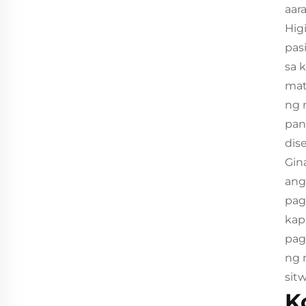
aara
Hig
pas
sa 
mat
ng 
pan
dis
Gin
ang
pag
kap
pag
Pasadya: ang sukat, kulay, at istilo a
ng 
hat. 
sit
Kami ang tagagawa at maaaring i-pas
K
pangangailangan. Maligayang pagdati