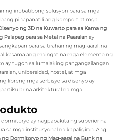
 ng inobatibong solusyon para sa mga
bang pinapanatili ang komport at mga
 Disenyo ng 3D na Kuwarto para sa Kama ng
 Palapag para sa Metal na Paaralan
ay
ngkapan para sa tirahan ng mag-aaral, na
tal kasama ang maingat na mga elemento ng
ito ay tugon sa lumalaking pangangailangan
ralan, unibersidad, hostel, at mga
 libreng mga serbisyo sa disenyo ay
partikular na arkitektural na mga
rodukto
dormitoryo ay nagpapakita ng superior na
a sa mga institusyonal na kapaligiran. Ang
a ng Dormitoryo ng Mag-aaral na Bunk na