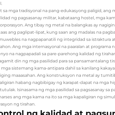
l.
it sa mga tradisyonal na pang-edukasyong paligid, an
ilidad ng pagsasanay militar, kabataang hostel, mga kam
korporasyon. Ang tibay ng metal na balangkas ay nagigi
aas ang paglipat-lipat, kung saan ang madalas na pa
muwebles na nagpapanatili ng integridad sa istraktura
ahon. Ang mga internasyonal na paaralan at programa 
enyo na nagpapadali sa pare-parehong kalidad ng tirahan 
agamit din ng mga pasilidad para sa pansamantalang ti
 mga sistemang kama-antipara dahil sa kanilang kakaya
iging maaasahan. Ang konstruksyon na metal ay tumitib
aligiran habang nagbibigay ng karapat-dapat na mga 
tutulak. Isinasama ng mga pasilidad sa pagsasanay sa 
y maaaring i-customize la
narses ang mga kama na ito sa mga kapaligiran ng simu
wasyon ng tirahan.
adya ayon sa iyong mga 
ontrol ng kalidad at pagsu
ng sa bisitahin ang ami