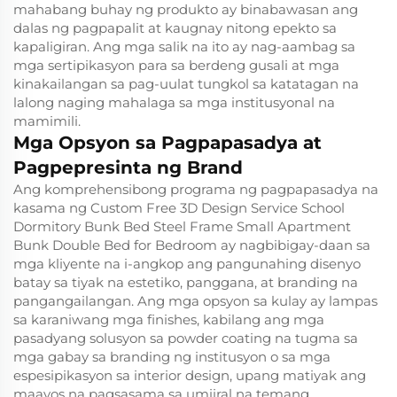
mahabang buhay ng produkto ay binabawasan ang
dalas ng pagpapalit at kaugnay nitong epekto sa
kapaligiran. Ang mga salik na ito ay nag-aambag sa
mga sertipikasyon para sa berdeng gusali at mga
kinakailangan sa pag-uulat tungkol sa katatagan na
lalong naging mahalaga sa mga institusyonal na
mamimili.
Mga Opsyon sa Pagpapasadya at
Pagpepresinta ng Brand
Ang komprehensibong programa ng pagpapasadya na
kasama ng Custom Free 3D Design Service School
Dormitory Bunk Bed Steel Frame Small Apartment
Bunk Double Bed for Bedroom ay nagbibigay-daan sa
mga kliyente na i-angkop ang pangunahing disenyo
batay sa tiyak na estetiko, panggana, at branding na
pangangailangan. Ang mga opsyon sa kulay ay lampas
sa karaniwang mga finishes, kabilang ang mga
pasadyang solusyon sa powder coating na tugma sa
mga gabay sa branding ng institusyon o sa mga
espesipikasyon sa interior design, upang matiyak ang
maayos na pagsasama sa umiiral na temang