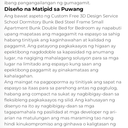
ibang pangangailangan ng gumagamit.
Diseño na Matipid sa Puwang
Ang bawat aspeto ng Custom Free 3D Design Service
School Dormitory Bunk Bed Steel Frame Small
Apartment Bunk Double Bed for Bedroom ay napabuti
upang mapataas ang magagamit na espasyo sa sahig
habang tinitiyak ang kaginhawahan at kalidad ng
paggamit. Ang patayong pagkakaayos ng higaan ay
epektibong nagdodoble sa kapasidad ng anumang
lugar, na nagiging mahalagang solusyon para sa mga
lugar na limitado ang espasyo kung saan ang
epektibong paggamit ay pinakamataas ang
kahalagahan.
Ang maingat na pagpoporma ay tinitiyak ang sapat na
espasyo sa itaas para sa parehong antas ng pagtulog,
habang ang compact na sukat ay nagbibigay-daan sa
fleksibleng pagkakaayos ng silid. Ang kahusayan ng
disenyo na ito ay nagbibigay-daan sa mga
tagapamahala ng pasilidad at mga developer ng ari-
arian na matulungan ang mas maraming tao nang
hindi kinukompromiso ang ginhawa o kaligtasan ng