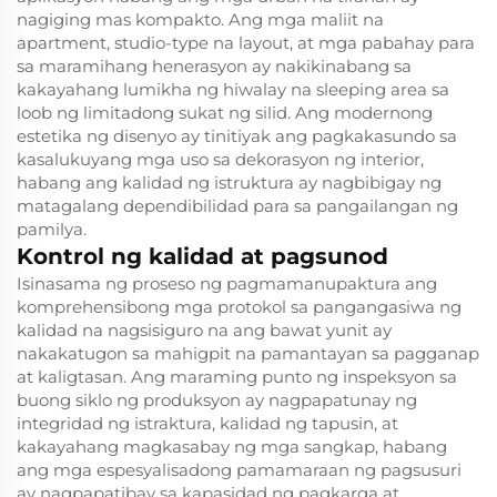
nagiging mas kompakto. Ang mga maliit na
apartment, studio-type na layout, at mga pabahay para
sa maramihang henerasyon ay nakikinabang sa
kakayahang lumikha ng hiwalay na sleeping area sa
loob ng limitadong sukat ng silid. Ang modernong
estetika ng disenyo ay tinitiyak ang pagkakasundo sa
kasalukuyang mga uso sa dekorasyon ng interior,
habang ang kalidad ng istruktura ay nagbibigay ng
matagalang dependibilidad para sa pangailangan ng
pamilya.
Kontrol ng kalidad at pagsunod
Isinasama ng proseso ng pagmamanupaktura ang
komprehensibong mga protokol sa pangangasiwa ng
kalidad na nagsisiguro na ang bawat yunit ay
nakakatugon sa mahigpit na pamantayan sa pagganap
at kaligtasan. Ang maraming punto ng inspeksyon sa
buong siklo ng produksyon ay nagpapatunay ng
integridad ng istraktura, kalidad ng tapusin, at
kakayahang magkasabay ng mga sangkap, habang
ang mga espesyalisadong pamamaraan ng pagsusuri
ay nagpapatibay sa kapasidad ng pagkarga at