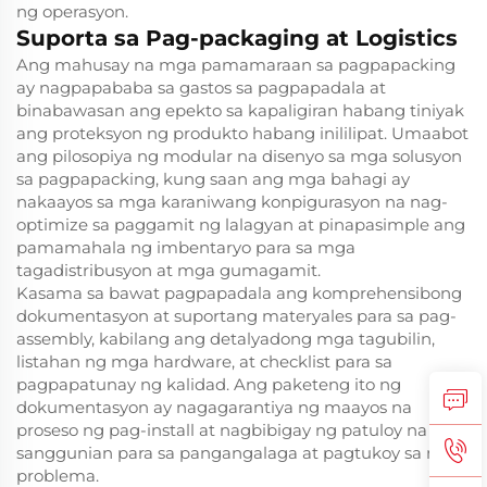
ng operasyon.
Suporta sa Pag-packaging at Logistics
Ang mahusay na mga pamamaraan sa pagpapacking
ay nagpapababa sa gastos sa pagpapadala at
binabawasan ang epekto sa kapaligiran habang tiniyak
ang proteksyon ng produkto habang inililipat. Umaabot
ang pilosopiya ng modular na disenyo sa mga solusyon
sa pagpapacking, kung saan ang mga bahagi ay
nakaayos sa mga karaniwang konpigurasyon na nag-
optimize sa paggamit ng lalagyan at pinapasimple ang
pamamahala ng imbentaryo para sa mga
tagadistribusyon at mga gumagamit.
Kasama sa bawat pagpapadala ang komprehensibong
dokumentasyon at suportang materyales para sa pag-
assembly, kabilang ang detalyadong mga tagubilin,
listahan ng mga hardware, at checklist para sa
pagpapatunay ng kalidad. Ang paketeng ito ng
dokumentasyon ay nagagarantiya ng maayos na
proseso ng pag-install at nagbibigay ng patuloy na
sanggunian para sa pangangalaga at pagtukoy sa mga
problema.