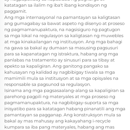
katatagan sa ilalim ng iba't ibang kondisyon ng
paggamit.
Ang mga internasyonal na pamantayan sa kaligtasan
ang gumagabay sa bawat aspeto ng disenyo at proseso
ng pagmamanupaktura, na nagsisiguro ng pagtugon
sa mga lokal na regulasyon sa kaligtasan ng muwebles
at mga kinakailangan ng institusyon. Ang mga bahagi
na gawa sa bakal ay dumaan sa masusing pagsusuri
para sa kapanatagan ng istraktura, habang ang mga
panlabas na tratamento ay sinusuri para sa tibay at
epekto sa kapaligiran. Ang ganitong pangako sa
kahusayan ng kalidad ay nagbibigay tiwala sa mga
mamimili mula sa institusyon at sa mga opisyales na
responsable sa pagsunod sa regulasyon.
Isinama ang mga pagsasaalang-alang sa kapaligiran sa
parehong pagpili ng materyales at mga proseso ng
pagmamanupaktura, na nagbibigay-suporta sa mga
inisyatibo para sa katatagan habang pinanatili ang mga
pamantayan sa pagganap. Ang konstruksyon mula sa
bakal ay mas mahusay ang kakayahang i-recycle
kumpara sa iba pang materyales, habang ang mas