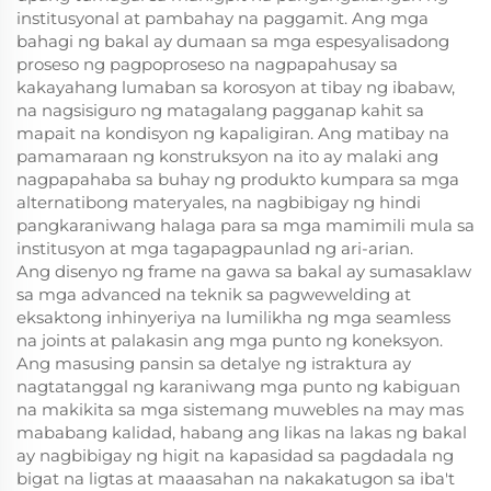
institusyonal at pambahay na paggamit. Ang mga
bahagi ng bakal ay dumaan sa mga espesyalisadong
proseso ng pagpoproseso na nagpapahusay sa
kakayahang lumaban sa korosyon at tibay ng ibabaw,
na nagsisiguro ng matagalang pagganap kahit sa
mapait na kondisyon ng kapaligiran. Ang matibay na
pamamaraan ng konstruksyon na ito ay malaki ang
nagpapahaba sa buhay ng produkto kumpara sa mga
alternatibong materyales, na nagbibigay ng hindi
pangkaraniwang halaga para sa mga mamimili mula sa
institusyon at mga tagapagpaunlad ng ari-arian.
Ang disenyo ng frame na gawa sa bakal ay sumasaklaw
sa mga advanced na teknik sa pagwewelding at
eksaktong inhinyeriya na lumilikha ng mga seamless
na joints at palakasin ang mga punto ng koneksyon.
Ang masusing pansin sa detalye ng istraktura ay
nagtatanggal ng karaniwang mga punto ng kabiguan
na makikita sa mga sistemang muwebles na may mas
mababang kalidad, habang ang likas na lakas ng bakal
ay nagbibigay ng higit na kapasidad sa pagdadala ng
bigat na ligtas at maaasahan na nakakatugon sa iba't