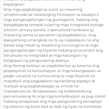
kapaligiran.
Ang mga pagbabago sa sukat ay maaaring
umakomoda sa natatanging limitasyon sa espasyo o
mga pangangailangan ng gumagamit, habang ang
karagdagang tampok tulad ng mga integrated storage
solution, privacy panels, o specialized hardware ay
maaaring isama sa panahon ng pagdidisenyo. Ang
kakayahang umangkop na ito ay nagsisiguro na ang
bawat pag-install ay eksaktong tumutugma sa mga
pangangailangan ng kliyente habang pinananatili ang
istruktural na integridad at mga katangian ng
kaligtasan ng pangunahing disenyo.
Ang libreng serbisyo sa pagdidisenyo ay kasama ang
propesyonal na konsultasyon at mga kasangkapan sa
pagbi-visualize na tumutulong sa mga kliyente na
mapabuti ang pagpaplano ng kanilang espasyo at
matiyak ang pagkakabagay sa umiiral na
imprastruktura. Binabawasan ng kolaboratibong
pamamaraang ito ang mga komplikasyon sa pag-install
habang pinapataas ang mga pangunahing benepisyo
ng sistema ng bunk bed sa loob ng tiyak na konteksto