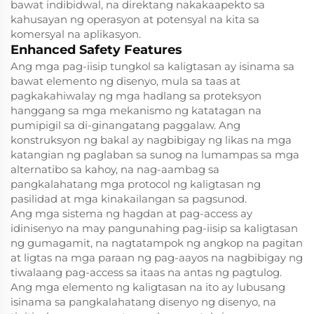
bawat indibidwal, na direktang nakakaapekto sa
kahusayan ng operasyon at potensyal na kita sa
komersyal na aplikasyon.
Enhanced Safety Features
Ang mga pag-iisip tungkol sa kaligtasan ay isinama sa
bawat elemento ng disenyo, mula sa taas at
pagkakahiwalay ng mga hadlang sa proteksyon
hanggang sa mga mekanismo ng katatagan na
pumipigil sa di-ginangatang paggalaw. Ang
konstruksyon ng bakal ay nagbibigay ng likas na mga
katangian ng paglaban sa sunog na lumampas sa mga
alternatibo sa kahoy, na nag-aambag sa
pangkalahatang mga protocol ng kaligtasan ng
pasilidad at mga kinakailangan sa pagsunod.
Ang mga sistema ng hagdan at pag-access ay
idinisenyo na may pangunahing pag-iisip sa kaligtasan
ng gumagamit, na nagtatampok ng angkop na pagitan
at ligtas na mga paraan ng pag-aayos na nagbibigay ng
tiwalaang pag-access sa itaas na antas ng pagtulog.
Ang mga elemento ng kaligtasan na ito ay lubusang
isinama sa pangkalahatang disenyo ng disenyo, na