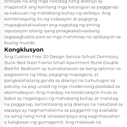
tinitiyak na ang mga naitatag nang disenyo ay
mapanatili ang kanilang mga katangian sa pagganap
sa kabuuan ng mahabang buhay ng serbisyo. Ang
kombinasyong ito ng inobasyon at pagiging
mapagkakatiwalaan ang nagtatag ng aming
reputasyon bilang isang pinagkakatiwalaang
tagapagtustos para sa mga mahihirap na aplikasyon sa
buong mundo.
Kongklusyon
Ang Custom Free 3D Design Service School Dormitory
Bunk Bed Steel Frame Small Apartment Bunk Double
Bed for Bedroom ay kumakatawan sa isang optimal na
pagsasama ng tibay, pagiging mapagana, at
pangkalahatang ganda sa disenyo na tumutugon sa
patuloy na pag-unlad ng mga modernong pasilidad sa
akomodasyon. Ang matibay na konstruksyon mula sa
bakal ay nagsisiguro ng mahabang buhay at matatag
na pagganap, samantalang ang disenyo na nakatipid sa
espasyo ay nagmamaksima sa paggamit ng available
na sahig nang hindi isinasakripisyo ang kaginhawahan
o kaligtasan ng gumagamit. Ang malawak na