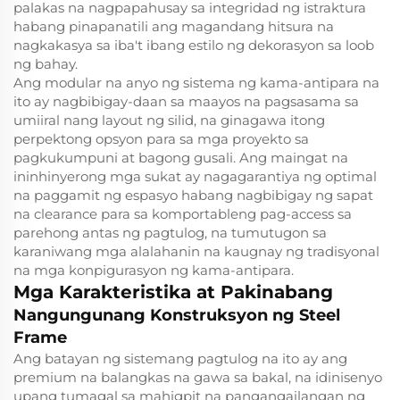
palakas na nagpapahusay sa integridad ng istraktura
habang pinapanatili ang magandang hitsura na
nagkakasya sa iba't ibang estilo ng dekorasyon sa loob
ng bahay.
Ang modular na anyo ng sistema ng kama-antipara na
ito ay nagbibigay-daan sa maayos na pagsasama sa
umiiral nang layout ng silid, na ginagawa itong
perpektong opsyon para sa mga proyekto sa
pagkukumpuni at bagong gusali. Ang maingat na
ininhinyerong mga sukat ay nagagarantiya ng optimal
na paggamit ng espasyo habang nagbibigay ng sapat
na clearance para sa komportableng pag-access sa
parehong antas ng pagtulog, na tumutugon sa
karaniwang mga alalahanin na kaugnay ng tradisyonal
na mga konpigurasyon ng kama-antipara.
Mga Karakteristika at Pakinabang
Nangungunang Konstruksyon ng Steel
Frame
Ang batayan ng sistemang pagtulog na ito ay ang
premium na balangkas na gawa sa bakal, na idinisenyo
upang tumagal sa mahigpit na pangangailangan ng