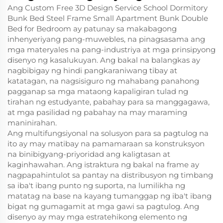
Ang Custom Free 3D Design Service School Dormitory
Bunk Bed Steel Frame Small Apartment Bunk Double
Bed for Bedroom ay patunay sa makabagong
inhenyeriyang pang-muwebles, na pinagsasama ang
mga materyales na pang-industriya at mga prinsipyong
disenyo ng kasalukuyan. Ang bakal na balangkas ay
nagbibigay ng hindi pangkaraniwang tibay at
katatagan, na nagsisiguro ng mahabang panahong
pagganap sa mga mataong kapaligiran tulad ng
tirahan ng estudyante, pabahay para sa manggagawa,
at mga pasilidad ng pabahay na may maraming
maninirahan.
Ang multifungsiyonal na solusyon para sa pagtulog na
ito ay may matibay na pamamaraan sa konstruksyon
na binibigyang-priyoridad ang kaligtasan at
kaginhawahan. Ang istraktura ng bakal na frame ay
nagpapahintulot sa pantay na distribusyon ng timbang
sa iba't ibang punto ng suporta, na lumilikha ng
matatag na base na kayang tumanggap ng iba't ibang
bigat ng gumagamit at mga gawi sa pagtulog. Ang
disenyo ay may mga estratehikong elemento ng