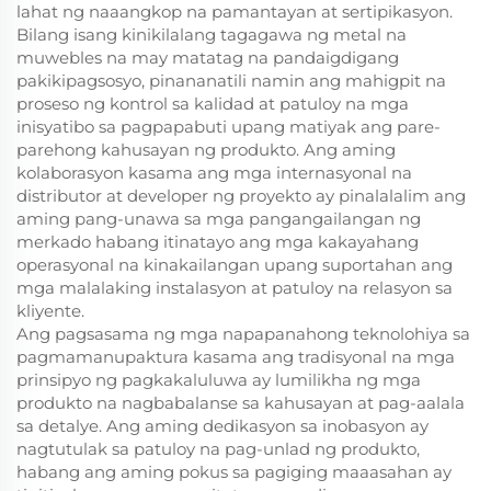
lahat ng naaangkop na pamantayan at sertipikasyon.
Bilang isang kinikilalang tagagawa ng metal na
muwebles na may matatag na pandaigdigang
pakikipagsosyo, pinananatili namin ang mahigpit na
proseso ng kontrol sa kalidad at patuloy na mga
inisyatibo sa pagpapabuti upang matiyak ang pare-
parehong kahusayan ng produkto. Ang aming
kolaborasyon kasama ang mga internasyonal na
distributor at developer ng proyekto ay pinalalalim ang
aming pang-unawa sa mga pangangailangan ng
merkado habang itinatayo ang mga kakayahang
operasyonal na kinakailangan upang suportahan ang
mga malalaking instalasyon at patuloy na relasyon sa
kliyente.
Ang pagsasama ng mga napapanahong teknolohiya sa
pagmamanupaktura kasama ang tradisyonal na mga
prinsipyo ng pagkakaluluwa ay lumilikha ng mga
produkto na nagbabalanse sa kahusayan at pag-aalala
sa detalye. Ang aming dedikasyon sa inobasyon ay
nagtutulak sa patuloy na pag-unlad ng produkto,
habang ang aming pokus sa pagiging maaasahan ay