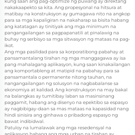
kung saan ang pag-optimize ng puwang ay direktang
ay sa iyong mga pangangailangan. Maligayang pagdating sa a
nakakaapekto sa kita. Ang propesyonal na hitsura at
ming pabrika. 
matibay na konstruksyon ay gumagawa nito na angkop
Paunawa: Ang presyo ay hindi kasama ang kutson, upuan, 
para sa mga kapaligiran na nakaharap sa bisita habang
unan, kumot, lampara, kurtina, at iba pang mga accessorie
ang katatagan ay tinitiyak ang mga minimum na
s. 
pangangailangan sa pagpapanatili at pinalawig na
buhay ng serbisyo sa mga sitwasyon ng mataas na pag-
ikot.
Ang mga pasilidad para sa korporatibong pabahay at
pansamantalang tirahan ng mga manggagawa ay isa
pang mahalagang aplikasyon, kung saan kinakailangan
ang komportableng at matipid na pabahay para sa
pansamantala o permanente nitong tauhan, na
nangangailangan ng solusyon na nagbabalanse sa
ekonomiya at kalidad. Ang konstruksyon na may bakal
na balangkas ay tumitibay laban sa masinsinang
paggamit, habang ang disenyo na epektibo sa espasyo
ay nagbibigay-daan sa mas mataas na kapasidad nang
hindi sinisira ang ginhawa o pribadong espasyo ng
bawat indibidwal.
Patuloy na lumalawak ang mga resedensyal na
aplikasyon habang ang mga urban na tirahan ay