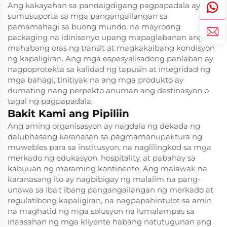
Ang kakayahan sa pandaigdigang pagpapadala ay
sumusuporta sa mga pangangailangan sa
pamamahagi sa buong mundo, na mayroong
packaging na idinisenyo upang mapaglabanan ang
mahabang oras ng transit at magkakaibang kondisyon
ng kapaligiran. Ang mga espesyalisadong panlaban ay
nagpoprotekta sa kalidad ng tapusin at integridad ng
mga bahagi, tinitiyak na ang mga produkto ay
dumating nang perpekto anuman ang destinasyon o
tagal ng pagpapadala.
Bakit Kami ang Pipiliin
Ang aming organisasyon ay nagdala ng dekada ng
dalubhasang karanasan sa pagmamanupaktura ng
muwebles para sa institusyon, na naglilingkod sa mga
merkado ng edukasyon, hospitality, at pabahay sa
kabuuan ng maraming kontinente. Ang malawak na
karanasang ito ay nagbibigay ng malalim na pang-
unawa sa iba't ibang pangangailangan ng merkado at
regulatibong kapaligiran, na nagpapahintulot sa amin
na maghatid ng mga solusyon na lumalampas sa
inaasahan ng mga kliyente habang natutugunan ang