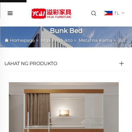
TL
Bunk Bed
Homepage
>
Mga Produkto
>
Metal na Kama
>
Bunk Bed
LAHAT NG PRODUKTO