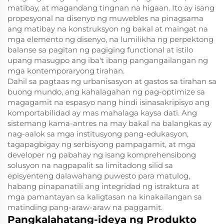
matibay, at magandang tingnan na higaan. Ito ay isang
propesyonal na disenyo ng muwebles na pinagsama
ang matibay na konstruksyon ng bakal at maingat na
mga elemento ng disenyo, na lumilikha ng perpektong
balanse sa pagitan ng pagiging functional at istilo
upang masugpo ang iba't ibang pangangailangan ng
mga kontemporaryong tirahan.
Dahil sa pagtaas ng urbanisasyon at gastos sa tirahan sa
buong mundo, ang kahalagahan ng pag-optimize sa
magagamit na espasyo nang hindi isinasakripisyo ang
komportabilidad ay mas mahalaga kaysa dati. Ang
sistemang kama-antres na may bakal na balangkas ay
nag-aalok sa mga institusyong pang-edukasyon,
tagapagbigay ng serbisyong pampagamit, at mga
developer ng pabahay ng isang komprehensibong
solusyon na nagpapalit sa limitadong silid sa
episyenteng dalawahang puwesto para matulog,
habang pinapanatili ang integridad ng istraktura at
mga pamantayan sa kaligtasan na kinakailangan sa
matinding pang-araw-araw na paggamit.
Pangkalahatang-ideya ng Produkto