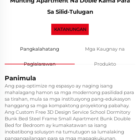
Munting Apartment Na Doble Kama Para
Sa Silid-Tulugan
KATANUNGAN
Pangkalahatang
Mga Kaugnay na
Paglalarawan
Produkto
Panimula
Ang pag-optimize ng espasyo ay naging isang
mahalagang hamon sa mga modernong pasilidad para
sa tirahan, mula sa mga institusyong pang-edukasyon
hanggang sa mga kompaktong proyektong pabahay.
Ang Custom Free 3D Design Service School Dormitory
Bunk Bed Steel Frame Small Apartment Bunk Double
Bed for Bedroom ay kumakatawan sa isang
inobatibong solusyon na tumutugon sa lumalaking
pangangailangan para sa mga mapagkukunan,