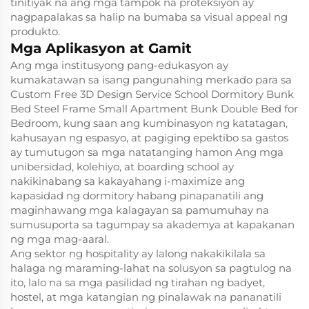
tinitiyak na ang mga tampok na proteksiyon ay
nagpapalakas sa halip na bumaba sa visual appeal ng
produkto.
Mga Aplikasyon at Gamit
Ang mga institusyong pang-edukasyon ay
kumakatawan sa isang pangunahing merkado para sa
Custom Free 3D Design Service School Dormitory Bunk
Bed Steel Frame Small Apartment Bunk Double Bed for
Bedroom, kung saan ang kumbinasyon ng katatagan,
kahusayan ng espasyo, at pagiging epektibo sa gastos
ay tumutugon sa mga natatanging hamon Ang mga
unibersidad, kolehiyo, at boarding school ay
nakikinabang sa kakayahang i-maximize ang
kapasidad ng dormitory habang pinapanatili ang
maginhawang mga kalagayan sa pamumuhay na
sumusuporta sa tagumpay sa akademya at kapakanan
ng mga mag-aaral.
Ang sektor ng hospitality ay lalong nakakikilala sa
halaga ng maraming-lahat na solusyon sa pagtulog na
Pasadya: ang sukat, kulay, at istilo ay maaaring i-customize la
ito, lalo na sa mga pasilidad ng tirahan ng badyet,
hat. 
hostel, at mga katangian ng pinalawak na pananatili
Kami ay isang tagagawa at maaaring gumawa ng pasadya bat