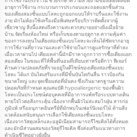
การใช้งานประจำวัน ช่วยรักษาความสวยงามของเตียงตลอด
อายุการใช้งาน กระบวนการประกอบและถอดแยกชิ้นส่วน
ของเตียงสองชั้นแบบโลหะถูกออกแบบให้ราบรื่นและใช้งาน
ง่าย มักไม่ต้องใช้เครื่องมือพิเศษหรือบริการติดตั้งจากผู้
เชี่ยวชาญ สิ่งนี้แสดงถึงความสะดวกสบายอย่างยิ่งเมื่อย้าย
บ้าน จัดเรียงห้องใหม่ หรือเก็บของตามฤดูกาล ความคุ้มค่า
ของการลงทุนในเตียงสองชั้นแบบโลหะจะเห็นได้ชัดจากอายุ
การใช้งานที่ยาวนานและค่าใช้จ่ายในการดูแลรักษาที่ต่ำลง
เมื่อเวลาผ่านไป เตียงเหล่านี้มักมีราคาถูกกว่าการซื้อเตียงแยก
สองเตียง ในขณะที่ให้พื้นที่นอนที่เทียบเท่าหรือดีกว่า ฟีเจอร์
ด้านความปลอดภัยที่รวมอยู่ในดีไซน์ของเตียงสองชั้นแบบ
โลหะ ได้แก่ บันไดเสริมแรงที่มีขั้นบันไดกันลื่น ราวป้องกัน
ขนาดใหญ่ และจุดเชื่อมต่อที่มั่นคง ซึ่งเกินมาตรฐานความ
ปลอดภัยที่กำหนด คุณสมบัติ hypoallergenic ของพื้นผิว
โลหะเป็นประโยชน์ต่อบุคคลที่มีอาการแพ้หรือระบบทางเดิน
หายใจไวต่อสิ่งกระตุ้น เนื่องจากพื้นผิวไม่สะสมไรฝุ่น สารก่อ
ภูมิแพ้ หรืออนุภาคอินทรีย์ที่มักพบในเฟอร์นิเจอร์ไม้ ด้านสิ่ง
แวดล้อมสนับสนุนการเลือกใช้เตียงสองชั้นแบบโลหะ
เนื่องจากวัสดุเหล็กและอลูมิเนียมสามารถรีไซเคิลได้ทั้งหมด
และมักมีส่วนผสมของวัสดุรีไซเคิล ซึ่งส่งเสริมแนวทางการ
ดำเนินชีวิตอย่างยั่งยืน