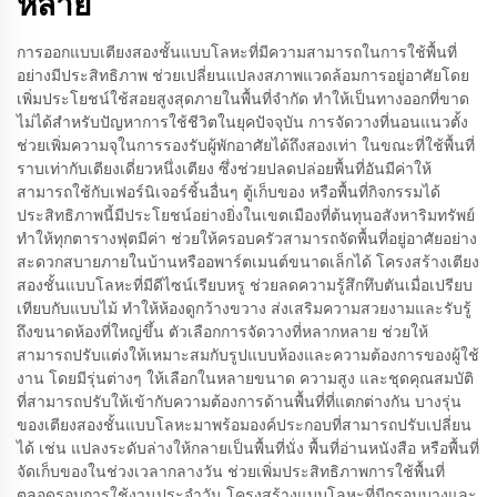
หลาย
การออกแบบเตียงสองชั้นแบบโลหะที่มีความสามารถในการใช้พื้นที่
อย่างมีประสิทธิภาพ ช่วยเปลี่ยนแปลงสภาพแวดล้อมการอยู่อาศัยโดย
เพิ่มประโยชน์ใช้สอยสูงสุดภายในพื้นที่จำกัด ทำให้เป็นทางออกที่ขาด
ไม่ได้สำหรับปัญหาการใช้ชีวิตในยุคปัจจุบัน การจัดวางที่นอนแนวตั้ง
ช่วยเพิ่มความจุในการรองรับผู้พักอาศัยได้ถึงสองเท่า ในขณะที่ใช้พื้นที่
ราบเท่ากับเตียงเดี่ยวหนึ่งเตียง ซึ่งช่วยปลดปล่อยพื้นที่อันมีค่าให้
สามารถใช้กับเฟอร์นิเจอร์ชิ้นอื่นๆ ตู้เก็บของ หรือพื้นที่กิจกรรมได้
ประสิทธิภาพนี้มีประโยชน์อย่างยิ่งในเขตเมืองที่ต้นทุนอสังหาริมทรัพย์
ทำให้ทุกตารางฟุตมีค่า ช่วยให้ครอบครัวสามารถจัดพื้นที่อยู่อาศัยอย่าง
สะดวกสบายภายในบ้านหรืออพาร์ตเมนต์ขนาดเล็กได้ โครงสร้างเตียง
สองชั้นแบบโลหะที่มีดีไซน์เรียบหรู ช่วยลดความรู้สึกทึบตันเมื่อเปรียบ
เทียบกับแบบไม้ ทำให้ห้องดูกว้างขวาง ส่งเสริมความสวยงามและรับรู้
ถึงขนาดห้องที่ใหญ่ขึ้น ตัวเลือกการจัดวางที่หลากหลาย ช่วยให้
สามารถปรับแต่งให้เหมาะสมกับรูปแบบห้องและความต้องการของผู้ใช้
งาน โดยมีรุ่นต่างๆ ให้เลือกในหลายขนาด ความสูง และชุดคุณสมบัติ
ที่สามารถปรับให้เข้ากับความต้องการด้านพื้นที่ที่แตกต่างกัน บางรุ่น
ของเตียงสองชั้นแบบโลหะมาพร้อมองค์ประกอบที่สามารถปรับเปลี่ยน
ได้ เช่น แปลงระดับล่างให้กลายเป็นพื้นที่นั่ง พื้นที่อ่านหนังสือ หรือพื้นที่
จัดเก็บของในช่วงเวลากลางวัน ช่วยเพิ่มประสิทธิภาพการใช้พื้นที่
ตลอดรอบการใช้งานประจำวัน โครงสร้างแบบโลหะที่มีกรอบบางและ