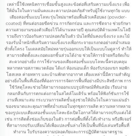
เหล่านี้ใช้เทคนิคการเชื่อมขั้นสูงและข้อต่อที่เสริมความแข็งแรง เพื่อ
ให้มั่นใจในความมั่นคงและความปลอดภัยสำหรับผู้ใช้งานทุกวัย แบบ
เตียงสองชั้นแบบโลหะรุ่นใหม่มาพร้อมพื้นผิวเคลือบผง (powder-
coated) ที่ทนต่อรอยขีดข่วน การกัดกร่อน และการซีดจาง ช่วยรักษา
ความสวยงามของตัวเตียงไว้ได้นานหลายปี คุณสมบัติด้านเทคโนโลยี
รวมถึงราวป้องกันความปลอดภัยในตัว บันไดที่มั่นคงแข็งแรง และไม้
รองรับน้ำหนักที่เสริมความแข็งแรงเพื่อกระจายแรงกดอย่างสม่ำเสมอ
ทั่วทั้งโครง โมเดลสมัยใหม่หลายรุ่นออกแบบให้เป็นแบบโมดูลาร์ ทำให้
สามารถติดตั้งและถอดแยกชิ้นส่วนได้ง่าย ช่วยให้การย้ายหรือจัดเก็บ
สะดวกอย่างยิ่ง การใช้งานของเตียงสองชั้นแบบโลหะนี้ครอบคลุม
หลากหลายสภาพแวดล้อม ได้แก่ ห้องนอนเด็ก ห้องรับรองแขก หอพัก
โฮสเทล ค่ายทหาร และบ้านพักตากอากาศ เตียงเหล่านี้มีความสำคัญ
อย่างยิ่งในพื้นที่เมืองที่ต้องการการจัดการพื้นที่อย่างมีประสิทธิภาพ การ
ใช้วัสดุโลหะช่วยให้สามารถออกแบบรูปลักษณ์ที่ทันสมัย เรียบง่าย
กลมกลืนกับการตกแต่งภายในสไตล์โมเดิร์น พร้อมให้ฟังก์ชันการใช้
งานที่เหมาะสม กระบวนการผลิตขั้นสูงช่วยให้มั่นใจในความแม่นยำ
ของขนาดและคุณภาพที่สม่ำเสมอในทุกชุดการผลิต ความหลากหลาย
ของรูปแบบเตียงสองชั้นแบบโลหะยังเปิดโอกาสให้สามารถปรับแต่งได้
เช่น การติดตั้งช่องเก็บของในตัว การต่อพื้นที่ตั้งโต๊ะทำงาน หรือฟีเจอร์
ที่สามารถปรับเปลี่ยนได้เพื่อแปลงชั้นล่างให้เป็นพื้นที่นั่งเล่นหรือพื้นที่
ทำงาน ใบรับรองความปลอดภัยและการปฏิบัติตามมาตรฐาน