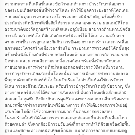
ความทนทานที่เหนือชั้นและข้อกำหนดด้านการบำรุงรักษาน้อยมาก
ของระบบเตียงสองชั้นที่ทำจากโลหะ ทำให้มีมูลค่าระยะยาวที่โดดเด่น
ช่วยลดต้นทุนการครอบครองโดยรวมอย่างมีนัยสำคัญ พร้อมทั้งรับ
ประกันประสิทธิภาพที่เชื่อถือได้ยาวนานหลายทศวรรษ คุณสมบัติโดย
ธรรมชาติของวัสดุก่อสร้างเหล็กและอลูมิเนียม สามารถต้านทานปัจจัย
การเสื่อมสภาพทั่วไปที่มักเกิดกับเฟอร์นิเจอร์ไม้ ได้แก่ ความเสียหาย
จากความชื้น การถูกแมลงกัดกิน การบิดงอ การแตกร้าว และการเสื่อม
สภาพของโครงสร้างเมื่อเวลาผ่านไป กระบวนการพาวเดอร์โค้ตขั้นสูง
สร้างชั้นฟิล์มป้องกันที่ช่วยปกป้องโลหะด้านล่างจากการกัดกร่อน รอย
ขีดข่วน และความเสียหายจากสิ่งแวดล้อม พร้อมทั้งรักษาลักษณะ
ภายนอกและการทำงานที่สม่ำเสมอตลอดช่วงการใช้งานที่ยาวนาน
การบำรุงรักษาเตียงสองชั้นโลหะนั้นต้องการเพียงการทำความสะอาด
พื้นฐานด้วยผลิตภัณฑ์ทั่วไปในครัวเรือน ไม่จำเป็นต้องใช้การรักษา
พิเศษ การลงสีใหม่เป็นระยะ หรือบริการบำรุงรักษาโดยผู้เชี่ยวชาญ ซึ่ง
ต่างจากเฟอร์นิเจอร์ไม้ที่ต้องการสิ่งเหล่านี้ พื้นผิวโลหะที่เคลือบแล้วมี
ลักษณะไม่ดูดซึม จึงป้องกันการดูดซึมของของเหลวหก กลิ่น หรือคราบ
สกปรกที่อาจทำลายวัสดุอินทรีย์อย่างถาวร ทำให้เตียงคงสภาพใหม่อยู่
เสมอโดยไม่ต้องใช้ความพยายามมาก ขั้นตอนการตรวจสอบ
โครงสร้างนั้นทำได้โดยการตรวจสอบจุดต่อและชิ้นส่วนที่เคลื่อนไหว
ด้วยตาเปล่า ซึ่งหากต้องมีการปรับแต่งก็สามารถทำได้ด้วยเครื่องมือพื้น
ฐานและทักษะทางเทคนิคเพียงเล็กน้อย แนวคิดการออกแบบแบบมอดู