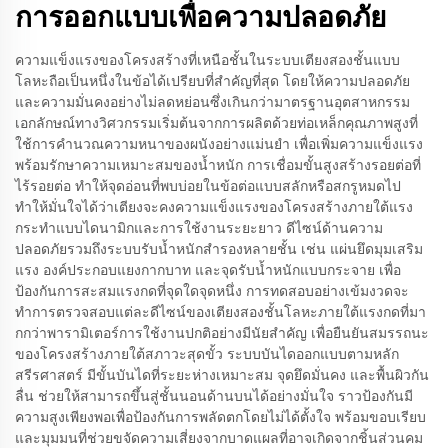
การออกแบบเพื่อความปลอดภัย
ความแข็งแรงของโครงสร้างที่เหนือชั้นในระบบเตียงสองชั้นแบบ
โลหะถือเป็นหนึ่งในข้อได้เปรียบที่สำคัญที่สุด โดยให้ความปลอดภัย
และความมั่นคงอย่างไม่ลดหย่อนซึ่งเกินกว่ามาตรฐานอุตสาหกรรม
เอกลักษณ์ทางวิศวกรรมเริ่มต้นจากการผลิตด้วยท่อเหล็กคุณภาพสูงที่
ใช้การคำนวณความหนาของผนังอย่างแม่นยำ เพื่อเพิ่มความแข็งแรง
พร้อมรักษาความเหมาะสมของน้ำหนัก การเชื่อมขั้นสูงสร้างรอยต่อที่
ไร้รอยต่อ ทำให้จุดอ่อนที่พบบ่อยในข้อต่อแบบสลักหรือสกรูหมดไป
ทำให้มั่นใจได้ว่าเตียงจะคงความแข็งแรงของโครงสร้างภายใต้แรง
กระทำแบบไดนามิกและการใช้งานระยะยาว ดีไซน์ด้านความ
ปลอดภัยรวมถึงระบบรับน้ำหนักสำรองหลายชั้น เช่น แผ่นยึดมุมเสริม
แรง องค์ประกอบแยงกากบาท และจุดรับน้ำหนักแบบกระจาย เพื่อ
ป้องกันการสะสมแรงกดที่จุดใดจุดหนึ่ง การทดสอบอย่างเข้มงวดจะ
ทำการตรวจสอบแต่ละดีไซน์ของเตียงสองชั้นโลหะภายใต้แรงกดที่มา
กกว่าพารามิเตอร์การใช้งานปกติอย่างมีนัยสำคัญ เพื่อยืนยันสมรรถนะ
ของโครงสร้างภายใต้สภาวะสุดขั้ว ระบบบันไดออกแบบตามหลัก
สรีรศาสตร์ มีขั้นบันไดที่ระยะห่างเหมาะสม จุดยึดมั่นคง และพื้นผิวกัน
ลื่น ช่วยให้สามารถขึ้นสู่ชั้นนอนด้านบนได้อย่างมั่นใจ ราวป้องกันมี
ความสูงเพียงพอเพื่อป้องกันการพลัดตกโดยไม่ได้ตั้งใจ พร้อมขอบเรียบ
และมุมมนที่ช่วยขจัดความเสี่ยงจากบาดแผลที่อาจเกิดจากชิ้นส่วนคม