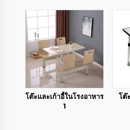
โต๊ะและเก้าอี้ในโรงอาหาร
โต๊
1