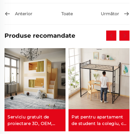
Anterior
Următor
Toate
Produse recomandate
Serviciu gratuit de
Pat pentru apartament
proiectare 3D, OEM,
de student la colegiu, cu
ODM, pat suprapus în
cadru din fier, pat