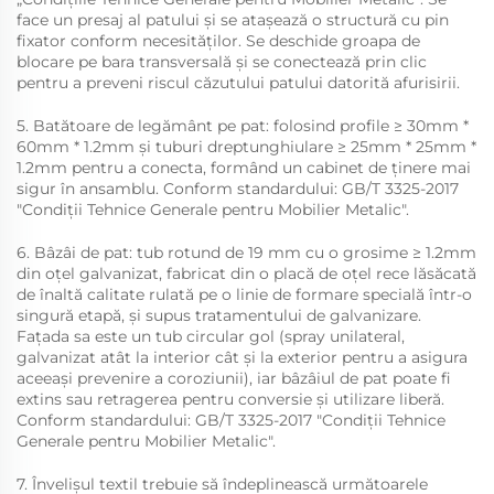
face un presaj al patului și se atașează o structură cu pin
fixator conform necesităților. Se deschide groapa de
blocare pe bara transversală și se conectează prin clic
pentru a preveni riscul căzutului patului datorită afurisirii.
5. Batătoare de legământ pe pat: folosind profile ≥ 30mm *
60mm * 1.2mm și tuburi dreptunghiulare ≥ 25mm * 25mm *
1.2mm pentru a conecta, formând un cabinet de ținere mai
sigur în ansamblu. Conform standardului: GB/T 3325-2017
"Condiții Tehnice Generale pentru Mobilier Metalic".
6. Bâzâi de pat: tub rotund de 19 mm cu o grosime ≥ 1.2mm
din oțel galvanizat, fabricat din o placă de oțel rece lăsăcată
de înaltă calitate rulată pe o linie de formare specială într-o
singură etapă, și supus tratamentului de galvanizare.
Fațada sa este un tub circular gol (spray unilateral,
galvanizat atât la interior cât și la exterior pentru a asigura
aceeași prevenire a coroziunii), iar bâzâiul de pat poate fi
extins sau retragerea pentru conversie și utilizare liberă.
Conform standardului: GB/T 3325-2017 "Condiții Tehnice
Generale pentru Mobilier Metalic".
7. Învelișul textil trebuie să îndeplinească următoarele