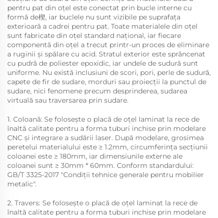
pentru pat din oțel este conectat prin bucle interne cu
formă de楔, iar buclele nu sunt vizibile pe suprafața
exterioară a cadrei pentru pat. Toate materialele din oțel
sunt fabricate din oțel standard național, iar fiecare
componentă din oțel a trecut printr-un proces de eliminare
a ruginii și spălare cu acid. Stratul exterior este sprâncenat
cu pudră de poliester epoxidic, iar undele de sudură sunt
uniforme. Nu există inclusiuni de scori, pori, perle de sudură,
capete de fir de sudare, morduri sau proiecții la punctul de
sudare, nici fenomene precum desprinderea, sudarea
virtuală sau traversarea prin sudare.
1. Coloană: Se folosește o placă de oțel laminat la rece de
înaltă calitate pentru a forma tuburi inchise prin modelare
CNC și integrare a sudării laser. După modelare, grosimea
peretelui materialului este ≥ 1.2mm, circumferința secțiunii
coloanei este ≥ 180mm, iar dimensiunile externe ale
coloanei sunt ≥ 30mm * 60mm. Conform standardului:
GB/T 3325-2017 "Condiții tehnice generale pentru mobilier
metalic".
2. Travers: Se folosește o placă de oțel laminat la rece de
înaltă calitate pentru a forma tuburi inchise prin modelare