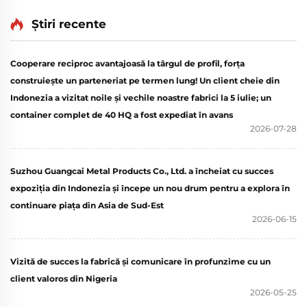
capsulă cu cadru
conform pentru cămin,
metalic personalizat, cu
combinație cu masă,
Știri recente
scară, pentru camin de
pentru gospodării mici,
hotel sau cameră de
lofturi, pentru uz școlar
Cooperare reciproc avantajoasă la târgul de profil, forța
elev
construiește un parteneriat pe termen lung! Un client cheie din
Indonezia a vizitat noile și vechile noastre fabrici la 5 iulie; un
container complet de 40 HQ a fost expediat în avans
2026-07-28
Suzhou Guangcai Metal Products Co., Ltd. a încheiat cu succes
expoziția din Indonezia și începe un nou drum pentru a explora în
continuare piața din Asia de Sud-Est
2026-06-15
Vizită de succes la fabrică și comunicare în profunzime cu un
client valoros din Nigeria
2026-05-25