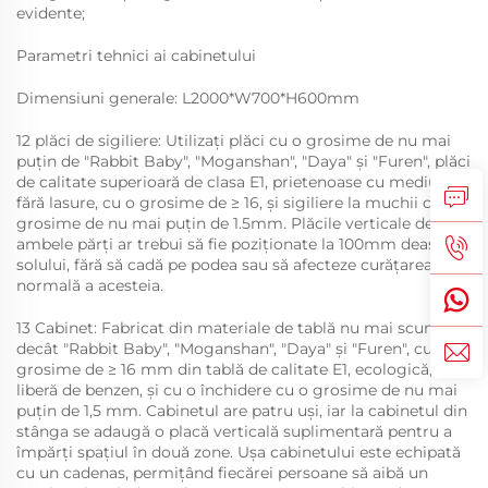
evidente;
Parametri tehnici ai cabinetului
Dimensiuni generale: L2000*W700*H600mm
12 plăci de sigiliere: Utilizați plăci cu o grosime de nu mai
puțin de "Rabbit Baby", "Moganshan", "Daya" și "Furen", plăci
de calitate superioară de clasa E1, prietenoase cu mediul,
fără lasure, cu o grosime de ≥ 16, și sigiliere la muchii cu o
grosime de nu mai puțin de 1.5mm. Plăcile verticale de pe
ambele părți ar trebui să fie poziționate la 100mm deasupra
solului, fără să cadă pe podea sau să afecteze curățarea
normală a acesteia.
13 Cabinet: Fabricat din materiale de tablă nu mai scumpe
decât "Rabbit Baby", "Moganshan", "Daya" și "Furen", cu o
grosime de ≥ 16 mm din tablă de calitate E1, ecologică,
liberă de benzen, și cu o închidere cu o grosime de nu mai
puțin de 1,5 mm. Cabinetul are patru uși, iar la cabinetul din
stânga se adaugă o placă verticală suplimentară pentru a
împărți spațiul în două zone. Ușa cabinetului este echipată
cu un cadenas, permițând fiecărei persoane să aibă un