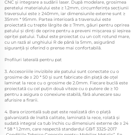
CNC și integrare a sudării laser. După modelare, grosimea
peretelui materialului este ≥ 1.2mm, circumferința secțiunii
traversului este ≥ 240mm, iar dimensiunile externe sunt ≥
35mm * 95mm. Partea interioară a traversului este
proiectată cu trepte lărgite de ≥ 7mm, găuri pentru oprirea
patului și dinți de oprire pentru a preveni mișcarea și ieșirea
opriței patului. Tubul este proiectat cu un colt rotund mare,
cu un rază al unghiului R de până la 5mm, asigurând
siguranță și oferind o prense mai confortabilă.
Profiluri laterală pentru pat
3. Accesoriiile invizibile ale patului sunt conectate cu o
grosime de ≥ 20 * 50 și sunt fabricate din plață de oțel
laminat la rece cu o grosime de 2.0mm. Fiecare buclă este
proiectată cu cel puțin două viteze cu o putere de ≥ 10
pentru a asigura o conexiune stabilă, fără alunecare sau
afurisire a firarii.
4. Bara orizontală sub pat este realizată din o plață
galvanizată de înaltă calitate, laminată la rece, rolată și
sudată integral ca tub închis cu dimensiuni externe de ≥ 24
* 58 * 1.2mm, care respectă standardul GB⁄T 3325-2017
„Condițiile Tehnice Generale pentru Mobilier Metalic”. Se