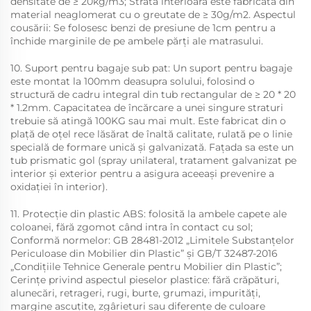
densitate de ≥ 20kg/m3; Strata interioară este fabricată din
material neaglomerat cu o greutate de ≥ 30g/m2. Aspectul
cousării: Se folosesc benzi de presiune de 1cm pentru a
închide marginile de pe ambele părți ale matrasului.
10. Suport pentru bagaje sub pat: Un suport pentru bagaje
este montat la 100mm deasupra solului, folosind o
structură de cadru integral din tub rectangular de ≥ 20 * 20
* 1.2mm. Capacitatea de încărcare a unei singure straturi
trebuie să atingă 100KG sau mai mult. Este fabricat din o
plață de oțel rece lăsărat de înaltă calitate, rulată pe o linie
specială de formare unică și galvanizată. Fațada sa este un
tub prismatic gol (spray unilateral, tratament galvanizat pe
interior și exterior pentru a asigura aceeași prevenire a
oxidației în interior).
11. Protecție din plastic ABS: folosită la ambele capete ale
coloanei, fără zgomot când intra în contact cu sol;
Conformă normelor: GB 28481-2012 „Limitele Substanțelor
Periculoase din Mobilier din Plastic” și GB/T 32487-2016
„Condițiile Tehnice Generale pentru Mobilier din Plastic”;
Cerințe privind aspectul pieselor plastice: fără crăpături,
alunecări, retrageri, rugi, burte, grumazi, impurități,
margine ascuțite, zgârieturi sau diferențe de culoare