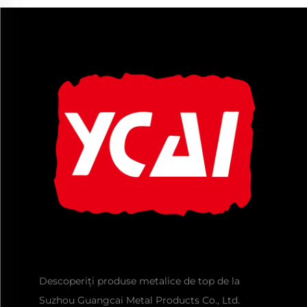
Descoperiți produse metalice de top de la
Suzhou Guangcai Metal Products Co., Ltd.