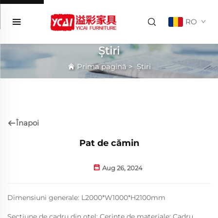
RO
Știri
Prima pagină
>
Știri
Înapoi
Pat de cămin
Aug 26, 2024
Dimensiuni generale: L2000*W1000*H2100mm
Secțiune de cadru din oțel: Cerințe de materiale: Cadru