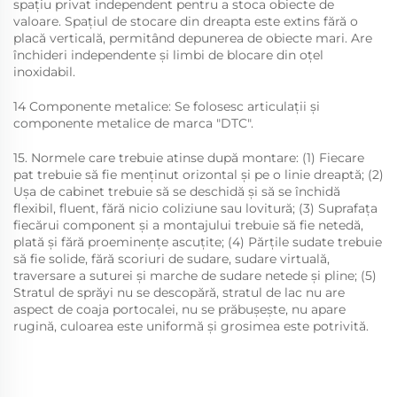
spațiu privat independent pentru a stoca obiecte de
valoare. Spațiul de stocare din dreapta este extins fără o
placă verticală, permitând depunerea de obiecte mari. Are
închideri independente și limbi de blocare din oțel
inoxidabil.
14 Componente metalice: Se folosesc articulații și
componente metalice de marca "DTC".
15. Normele care trebuie atinse după montare: (1) Fiecare
pat trebuie să fie menținut orizontal și pe o linie dreaptă; (2)
Ușa de cabinet trebuie să se deschidă și să se închidă
flexibil, fluent, fără nicio coliziune sau lovitură; (3) Suprafața
fiecărui component și a montajului trebuie să fie netedă,
plată și fără proeminențe ascuțite; (4) Părțile sudate trebuie
să fie solide, fără scoriuri de sudare, sudare virtuală,
traversare a suturei și marche de sudare netede și pline; (5)
Stratul de sprăyi nu se descopără, stratul de lac nu are
aspect de coaja portocalei, nu se prăbușește, nu apare
rugină, culoarea este uniformă și grosimea este potrivită.