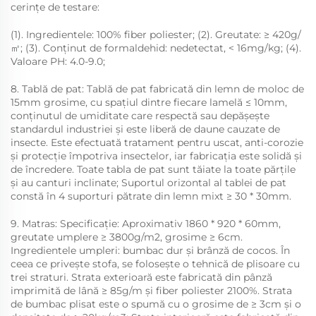
cerințe de testare:
(1). Ingredientele: 100% fiber poliester; (2). Greutate: ≥ 420g/
㎡; (3). Conținut de formaldehid: nedetectat, < 16mg/kg; (4).
Valoare PH: 4.0-9.0;
8. Tablă de pat: Tablă de pat fabricată din lemn de moloc de
15mm grosime, cu spațiul dintre fiecare lamelă ≤ 10mm,
conținutul de umiditate care respectă sau depășește
standardul industriei și este liberă de daune cauzate de
insecte. Este efectuată tratament pentru uscat, anti-corozie
și protecție împotriva insectelor, iar fabricația este solidă și
de încredere. Toate tabla de pat sunt tăiate la toate părțile
și au canturi inclinate; Suportul orizontal al tablei de pat
constă în 4 suporturi pătrate din lemn mixt ≥ 30 * 30mm.
9. Matras: Specificație: Aproximativ 1860 * 920 * 60mm,
greutate umplere ≥ 3800g/m2, grosime ≥ 6cm.
Ingredientele umpleri: bumbac dur și brânză de cocos. În
ceea ce privește stofa, se folosește o tehnică de plisoare cu
trei straturi. Strata exterioară este fabricată din pânză
imprimită de lână ≥ 85g/m și fiber poliester 2100%. Strata
de bumbac plisat este o spumă cu o grosime de ≥ 3cm și o