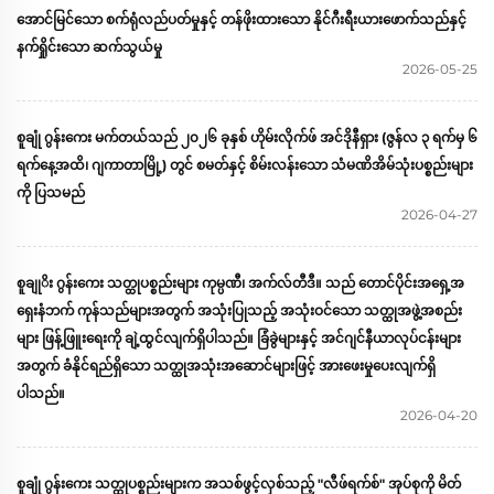
အောင်မြင်သော စက်ရုံလည်ပတ်မှုနှင့် တန်ဖိုးထားသော နိုင်ဂီးရီးယားဖောက်သည်နှင့်
နက်ရှိုင်းသော ဆက်သွယ်မှု
2026-05-25
စူချုံ ဂွန်းကေး မက်တယ်သည် ၂၀၂၆ ခုနှစ် ဟိုမ်းလိုက်ဖ် အင်ဒိုနီရှား (ဇွန်လ ၃ ရက်မှ ၆
ရက်နေ့အထိ၊ ဂျကာတာမြို့) တွင် စမတ်နှင့် စိမ်းလန်းသော သံမဏိအိမ်သုံးပစ္စည်းများ
ကို ပြသမည်
2026-04-27
စူချုိး ဂွန်းကေး သတ္ထုပစ္စည်းများ ကုမ္ပဏီ၊ အက်လ်တီဒီ။ သည် တောင်ပိုင်းအရှေ့အ
ရှေးနံဘက် ကုန်သည်များအတွက် အသုံးပြုသည့် အသုံးဝင်သော သတ္ထုအဖွဲ့အစည်း
များ ဖြန့်ဖြူးရေးကို ချဲ့ထွင်လျက်ရှိပါသည်။ ခြံခွဲများနှင့် အင်ဂျင်နီယာလုပ်ငန်းများ
အတွက် ခံနိုင်ရည်ရှိသော သတ္ထုအသုံးအဆောင်များဖြင့် အားဖေးမှုပေးလျက်ရှိ
ပါသည်။
2026-04-20
စူချုံ ဂွန်းကေး သတ္ထုပစ္စည်းများက အသစ်ဖွင့်လှစ်သည့် "လီဖ်ရက်စ်" အုပ်စုကို မိတ်