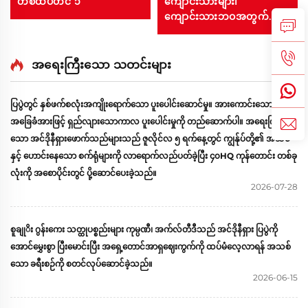
တစ်ထပ်တင် ၁
ကျောင်းသားများ၊
ကျောင်းသားဘဝအတွက်
ခေတ်မီသော ကွန်ရက်နှစ်ထပ်
သံအိပ်ယာ (အရွယ်ရောက်ပြီး
သူများအတွက်) ပတ်ဝန်းကျင်
အရေးကြီးသော သတင်းများ
ကိုမထိခိုက်စေသော ခိုင်ခံ့
သည့်သံဖရိမ်ပါဝင်သော
ပြပွဲတွင် နှစ်ဖက်စလုံးအကျိုးရောက်သော ပူးပေါင်းဆောင်မှု။ အားကောင်းသော
ကျောင်း၊ အိပ်ခန်း၊ ဟိုတယ်
အခြေခံအားဖြင့် ရှည်လျားသောကာလ ပူးပေါင်းမှုကို တည်ဆောက်ပါ။ အရေးကြီး
များအတွက်
သော အင်ဒိုနီရှားဖောက်သည်များသည် ဇူလိုင်လ ၅ ရက်နေ့တွင် ကျွန်ုပ်တို့၏ အသစ်
နှင့် ဟောင်းနေသော စက်ရုံများကို လာရောက်လည်ပတ်ခဲ့ပြီး ၄၀HQ ကုန်တောင်း တစ်ခု
လုံးကို အစောပိုင်းတွင် ပို့ဆောင်ပေးခဲ့သည်။
2026-07-28
စူချုိး ဂွန်းကေး သတ္ထုပစ္စည်းများ ကုမ္ပဏီ၊ အက်လ်တီဒီသည် အင်ဒိုနီရှား ပြပွဲကို
အောင်မွှေးစွာ ပြီးမောင်းပြီး အရှေ့တောင်အာရှဈေးကွက်ကို ထပ်မံလေ့လာရန် အသစ်
သော ခရီးစဉ်ကို စတင်လုပ်ဆောင်ခဲ့သည်။
2026-06-15