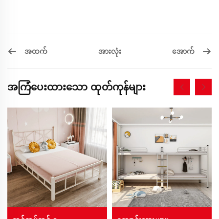
အထက်
အောက်
အားလုံး
အကြံပေးထားသော ထုတ်ကုန်များ