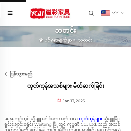
MY
သတင်း
ပင်မစာမျက်နှာ
>
သတင်း
ပြန်သွားမည်
ထုတ်ကုန်အသစ်များ မိတ်ဆက်ခြင်း
Jan 13, 2025
မနေ့ကျော်တွင် ဆွီချူ ဂေါင်ကေး မက်တယ်
ထုတ်ကုန်များ
ဆွီချူမြို့၊
ရှင်းချောင်းခရိုင်၊ Weitang မြို့တွင် ကုမ္ပဏီ Co., Ltd. သည် အသစ်
ထုတ်လုပ်မှုကို ဖော်ပြရန် ကျင်းပခဲ့ပြီး၊ အများအားဖြင့် အပြောင်းအလဲ