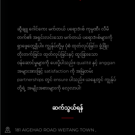
ဆွီချူ ဂေါင်ကေး မက်တယ် ပရောဒักစ် ကုမ္ပဏီ၊ လီမိ
တက်၏ အရှင်းလင်းသော မက်တယ် ပရောဒักစ်များကို
ရှာဖွေတွေ့ရှိပါ။ ကျွန်ုပ်တို့မှ ပုံစံ ထုတ်လုပ်ခြင်း၊ ဖွံ့ဖြိုး
တိုးတက်ခြင်း၊ ထုတ်လုပ်ခြင်းနှင့် ထူးခြားသော
ဝန်ဆောင်မှုများကို ပေးပို့ပါသည်။ qualité နှင့် anggan
အများအားဖြင့် satisfaction ကို အမြဲတမ်း
partnerships တွင် ensure ပါသည်။ ယနေ့တွင် ကျွန်ုပ်
တို့ရဲ့ အမျိုးအစားများကို လေ့လာပါ!
ဆက်သွယ်ရန်
181 AIGEHAO ROAD WEITANG TOWN ,