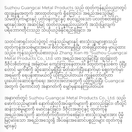
Suzhou Guangcai Metal Products သည် ထုတ်ကုန်နည်းပညာတွင်
ထူးချွန်မှုအတွက် အားထုတ်လျက် ရှိကြောင်း၊ အရည်အသွေးမြင့်
သံမဏိပိုက်များနှင့် ပတ်ဝန်းကျင်နှင့် စပ်လျဉ်းသော ပလတ်စတစ်ပြား
များနှင့်အတူ အဆင့်မြင့် ထုတ်လုပ်မှုနည်းပညာကို အသုံးပြုလျက်
ပရိဘောဂတိုင်းသည် သံယိုယဉ်ခံနိုင်ရည်ရှိခြင်း၊ အ
သတင်းစာရှင်းလင်းပွဲတွင် ကုန်သည်များနှင့် စားသုံးသူများစွာသည်
ထုတ်ကုန်အသစ်များအပေါ် စိတ်ဝင်စားမှုရှိပြီး တစ်ခုပြီးတစ်ခု မှာယူထား
သည်။ ကုန်သည်ကိုယ်စားလှယ် Zhang Xian က "Suzhou Guangcai
Metal Products Co., Ltd. ဟာ အရည်အသွေးမြင့်ပြီး ထူးခြားတဲ့
ဒီဇိုင်းစိတ်ကူးနဲ့ အမြဲတမ်း ကျော်ကြားနေတာပါ။ ဒီထုတ်ကုန်သစ်က ပိုပြီး
တောင် မျက်စိကို ဆွဲဆောင်မှုရှိပြီး မိတ်ဆက်ပြီးနောက်မှာ ဈေးကွက်မှာ
အရမ်းကို ရေပန်းစားမယ်လို့ ယုံကြည်ပါတယ်။ ကျွန်တော်တို့ဟာ
ပူးပေါင်းဆောင်ရွက်ရေး အလားအလာတွေကို ယုံကြည်ပြီး Guangcai
အတွက် ပိုကောင်းတဲ့ အနာဂတ်ကို မျှော်မှန်းနေကြပါတယ်။
အနာဂတ်တွင် Suzhou Guangcai Metal Products Co., Ltd. သည်
ဖောက်သည်များ၏ နောက်ဆုံးလိုအပ်ချက်များကို နားလည်ခြင်း၊ တီထွင်
ဆန်းသစ်မှုများကို မောင်းနှင်ခြင်း၊ ဒီဇိုင်းအဆင့်နှင့် ထုတ်ကုန်
အရည်အသွေးကို ဆက်တိုက်တိုးတက်စေခြင်း၊ စားသုံးသူများအား ပိုမို
မြင့်မားသော အရည်အသွေးရှိ အိပ်ခန်းအဆောင်ပစ္စည်းများ ထုတ်ကုန်
များနှင့်