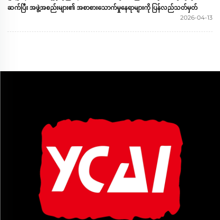
ဆက်ပြီး အဖွဲ့အစည်းများ၏ အစာစားသောက်မှုနေရာများကို ပြန်လည်သတ်မှတ်
2026-04-13