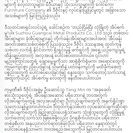
များကို လေ့လာသူများ၊ မီဒီယာနှင့် သုံးသပ်သူများကို ဂေါင်ကေး
Furniture Company ၏ ဒီဇိုင်းနှင့် လုပ်ငန်းပြုပြင်မှုတွင် အခြားသော
အသစ်များကို မြင်ကြည့်ခဲ့သည်။
ဒီသတင်းစာရှင်းလင်းပွဲရဲ့ ခေါင်းစဉ်က "တည်ငြိမ်ပြီး လုံခြုံတဲ့ အိပ်စက်
မှု"ပါ။ Suzhou Guangcai Metal Products Co., Ltd သည် တစ်ထပ်
အိပ်ရာများ၊ ခုံအိပ်ရာများနှင့် တိုက်ခန်းအိပ်ရာများအပါအဝင် အိပ်ခန်း
အဝတ်အစားသစ်တစ်စုကို ပြသခဲ့သည်။ ဒီဇိုင်း ဒဿနအရ ထုတ်ကုန်
သစ်ဟာ လက်ရှိ နိုင်ငံတကာ ရိုးရှင်းမှုနဲ့ ဖက်ရှင်ကို အရှေ့ယဉ်ကျေးမှုရဲ့
ထိန်းချုပ်ထားတဲ့ အလှအပနဲ့ ပေါင်းစပ်ထားပါတယ်။ ၎င်းဟာ
မျဉ်းကြောင်းတွေရဲ့ ချောမွေ့မှုကိုသာ အာရုံစိုက်ရုံမက၊ အရောင်တွေကို
ကျွမ်းကျင်စွာ ညှိပေးခြင်းနဲ့ သံမဏိနဲ့ ပတ်ဝန်းကျင်ကို မထိခိုက်စေတဲ့
ပစ္စည်းတွေကို ပေါင်းစပ်ပေးခြင်းဖြင့် နွေးထွေး၊ သက်တောင့်သက်သာနဲ့
အထူးကိုယ်ပိုင် အိပ်စက်မှု လေထုကို ဖန်တီးပေးပါတယ်။
ကုမ္ပဏီ၏ ဒီဇိုင်းအဖွဲ့မှ ဦးဆောင်သူ Tang Min က "အခုခေတ်
စားသုံးသူတွေရဲ့ အိပ်ခန်းအဆောင် ပရိဘောဂနဲ့ ဘဝအတွက်
လိုအပ်ချက်တွေနဲ့ အလှအပဆိုင်ရာ ဦးတည်ချက်တွေကို အနက်ရှိုင်းစွာ
သုတေသနပြုထားပါတယ်။ ဒီထုတ်ကုန်သစ်ဟာ လုပ်ဆောင်ချက်ဆိုင်ရာ
လိုအပ်ချက်တွေကို ဖြည့်ဆည်းပေးရုံသာမက သုံးစွဲသူတွေကို လုံခြုံမှုနဲ့
သက်တောင့်သက်သာ ဖြစ်စေဖို့လည်း ပိုဂရုစိုက်ပါတယ်။ ပရိဘောဂ
တစ်ခုစီဟာ အနုပညာလက်ရာတစ်ခုလိုပါ၊ ပရိဘောဂ နေရာထဲတွင်
ပေါင်းစပ်နေရုံသာမက ဘဝအရည်အသွေးကိုပါ မြှင့်တင်ပေးပါတယ်။