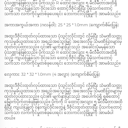
ပုံသဏ္ဌာန်ဖြစ်သည်။ ပိုက်သည် R ထောင့်အလျား ၅ မီလီမီတာအထိရှိ
သည့် ကျယ်ပြန့်သော ဝိုင်းသော ထောင့်ဒီဇိုင်းရှိပြီး ပိုမိုသက်တောင့်
သက်သာ လက်ကိုင်မှုတစ်ခုပေးရင်း ဘေးကင်းလုံခြုံမှုကို အာမခံသည်။
အကာအကွယ်အကာ (ဂလန်ဝါ): 25 * 25 * 1.0mm (ကျောက်စိမ်းပြွန်)
အထူးဒီဇိုင်းထုတ်လုပ်ထားသော ပုံသွင်းလိုင်းတွင် လှိမ့်ပြီး သံမဏိသတ္တု
ကုသမှုခံယူထားသော အရည်အသွေးမြင့် အအေးလှိမ့် သံမဏိပြားများမှ
ထုတ်လုပ်ထားသည်။ ၎င်း၏ မျက်နှာပြင်သည် အခေါင်းပုံမမှန်သော
ပုံသဏ္ဌာန်ဖြစ်သည်။ ပိုက်သည် R ထောင့်အလျား ၅ မီလီမီတာအထိရှိ
သည့် ကျယ်ပြန့်သော ဝိုင်းသော ထောင့်ဒီဇိုင်းရှိပြီး ပိုမိုသက်တောင့်
သက်သာ လက်ကိုင်မှုတစ်ခုပေးရင်း ဘေးကင်းလုံခြုံမှုကို အာမခံသည်။
လှေကား: 32 * 32 * 1.0mm (4 အလွှာ) (ကျောက်စိမ်းပြွန်)
အထူးဒီဇိုင်းထုတ်လုပ်ထားသော ပုံသွင်းလိုင်းတွင် လှိမ့်ပြီး သံမဏိသတ္တု
ကုသမှုခံယူထားသော အရည်အသွေးမြင့် အအေးလှိမ့် သံမဏိပြားများမှ
ထုတ်လုပ်ထားသည်။ ၎င်း၏ မျက်နှာပြင်သည် အပေါက်ပုံရှိ ရှစ်ထောင့်
မြောက်ပိုက်တစ်ခုဖြစ်သည်။ ပိုက်ကို R ထောင့်အလျား ၅ မီလီမီတာအထိ
ရှိပြီး ကျယ်ပြန့်တဲ့ ဝန်းကျင်ဝိုင်းတွေနဲ့ ဒီဇိုင်းထုတ်ထားပြီး ပိုသက်တောင့်
သက်သာ လက်ကိုင်မှုတစ်ခုပေးရင်း ဘေးကင်းလုံခြုံမှုကို အာမခံပါ
တယ်။