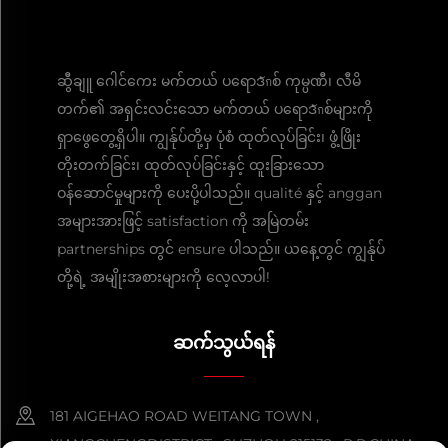
ဆွီချူ ဂေါင်ကေး မက်တယ် ပရောဒักစ် ကုမ္ပဏီ၊ လီမိ
တက်၏ အရှင်းလင်းသော မက်တယ် ပရောဒักစ်များကို
ရှာဖွေတွေ့ရှိပါ။ ကျွန်ုပ်တို့မှ ပုံစံ ထုတ်လုပ်ခြင်း၊ ဖွံ့ဖြိုး
တိုးတက်ခြင်း၊ ထုတ်လုပ်ခြင်းနှင့် ထူးခြားသော
ဝန်ဆောင်မှုများကို ပေးပို့ပါသည်။ qualité နှင့် anggan
အများအားဖြင့် satisfaction ကို အမြဲတမ်း
partnerships တွင် ensure ပါသည်။ ယနေ့တွင် ကျွန်ုပ်
တို့ရဲ့ အမျိုးအစားများကို လေ့လာပါ!
ဆက်သွယ်ရန်
181 AIGEHAO ROAD WEITANG TOWN ,
XIANGCHENGDISTRICT , SUZHOU 215132 , P.R.CHINA