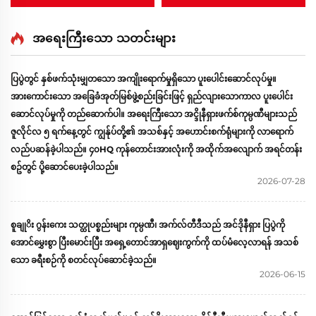
နေရာအတွက်အိပ်ယာ၊
ဒီဇိုင်းပါသော တွဲအိပ်ယာများ၊
ကျောင်းသားများနေရာ၊
ထပ်အိပ်ယာများ၊ အပ်ပါတ်
ဟိုတယ်အိပ်ခန်းများအတွက်
များအတွက် အိပ်ယာများ၊
အရေးကြီးသော သတင်းများ
အသုံးပြုနိုင်သောထပ်ခါးပါ
ကျောင်းဘုံအိပ်ယာများ၊ ထပ်
သံမဏိအိပ်ယာ
တိုက်အိပ်ယာများ
ပြပွဲတွင် နှစ်ဖက်သုံးမျှတသော အကျိုးရောက်မှုရှိသော ပူးပေါင်းဆောင်လုပ်မှု။
အားကောင်းသော အခြေခံအုတ်မြစ်ဖွဲ့စည်းခြင်းဖြင့် ရှည်လျားသောကာလ ပူးပေါင်း
ဆောင်လုပ်မှုကို တည်ဆောက်ပါ။ အရေးကြီးသော အင္ဒိုနီရှားဖက်စ်ကုမ္ပဏီများသည်
ဇူလိုင်လ ၅ ရက်နေ့တွင် ကျွန်ုပ်တို့၏ အသစ်နှင့် အဟောင်းစက်ရုံများကို လာရောက်
လည်ပဆန်ခဲ့ပါသည်။ ၄၀HQ ကုန်တောင်းအားလုံးကို အထိုက်အလျောက် အရင်တန်း
စဥ်တွင် ပို့ဆောင်ပေးခဲ့ပါသည်။
2026-07-28
စူချုိး ဂွန်းကေး သတ္ထုပစ္စည်းများ ကုမ္ပဏီ၊ အက်လ်တီဒီသည် အင်ဒိုနီရှား ပြပွဲကို
အောင်မွှေးစွာ ပြီးမောင်းပြီး အရှေ့တောင်အာရှဈေးကွက်ကို ထပ်မံလေ့လာရန် အသစ်
သော ခရီးစဉ်ကို စတင်လုပ်ဆောင်ခဲ့သည်။
2026-06-15