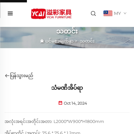
MY
သတင်း
ပင်မစာမျက်နှာ
>
သတင်း
ပြန်သွားမည်
သံမဏိအိပ်ရာ
Oct 14, 2024
အလုံးအရင်းအတိုင်းအတာ: L2000*W900*H1800mm
အိပ်ရာတိုင် (အကွပ်): 75.6 * 75.6 * 1.2mm