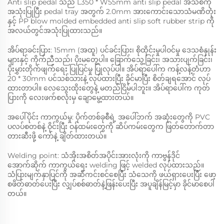
Anti slip pedal သည် L350 * W55mm anti slip pedal အသစ်ကို
အသုံးပြုပြီး pedal tray အတွက် 2.0mm အားကောင်းသောသံမဏိတုံး
နှင့် PP blow molded embedded anti slip soft rubber strip ကို
အလယ်တွင်အသုံးပြုထားသည်။
အိပ်ရာခင်းပြား: 15mm (အထူ) ပင်ခင်းပြား၊ စိုထိုင်းမှုပါဝင်မှု ဒေသစံနှုန်း
များနှင့် ကိုက်ညီသည်၊ ပိုးမတွေ့ပါ။ ခြောက်သွေ့ခြင်း၊ အသားပျက်ခြင်း၊
ပိုးမွှားတိုက်ဖျက်ရေး ပြုပြင်မှု ပြုလုပ်ပါ။ အိပ်ရာပေါ်က ကန့်လန့်တံဟာ
20 * 30mm ပင်သစ်သားနဲ့ လုပ်ထားပြီး ခိုင်မာပြီး စိတ်ချရအောင် လုပ်
ထားတာပါ။ လေသွေးထိုးတွေနဲ့ မတည်ငြိမ်ပါဘူး။ အိပ်ရာပေါ်က ကုတ်
ပြားကို လေးဖက်စလုံးမှ ချောမွေ့ထားတယ်။
အပေါ်ပိုင်း ကာကွယ်မှု: ပိုက်တစ်ခုစီရဲ့ အပေါ်ဘက် အဆုံးတွေကို PVC
ပလပ်စတစ်နဲ့ ဝိုင်းပြီး ဝန်ထမ်းတွေကို ဆိပ်ကမ်းတွေက ဖြတ်တောက်တာ
တားဆီးဖို့ ကော်နဲ့ ချိတ်ထားတယ်။
Welding point: သံအိုးအစိတ်အပိုင်းအားလုံးကို ကာဗွန်ဒိုင်
အောက်ဆိုက် ကာကွယ်ရေး welding ဖြင့် welded လုပ်ထားသည်။
သံပြားမျက်နှာပြင်ကို အဆီကင်းစင်စေပြီး သံသေကို ဖယ်ရှားပေးပြီး ဖော့
စဖိတ်ဓာတ်ပေးပြီး လျှပ်စစ်ဓာတ်နဲ့ဖြန်းပေးပြီး အပူချိန်မြင့်မှာ ခိုင်မာစေပါ
တယ်။