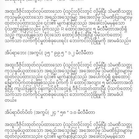
အထူးဒီဇိုင်းထုတ်လုပ်ထားသော ပုံသွင်းလိုင်းတွင် လှိမ့်ပြီး သံမဏိသတ္တု
ကုသမှုခံယူထားသော အရည်အသွေးမြင့် အအေးလှိမ့် သံမဏိပြားများမှ
ထုတ်လုပ်ထားသည်။ ၎င်း၏ မျက်နှာပြင်သည် အခေါင်းပုံမမှန်သော
ပုံသဏ္ဌာန်ဖြစ်သည်။ ပိုက်သည် R ထောင့်အလျား ၅ မီလီမီတာအထိရှိ
သည့် ကျယ်ပြန့်သော ဝိုင်းသော ထောင့်ဒီဇိုင်းရှိပြီး ပိုမိုသက်တောင့်
သက်သာ လက်ကိုင်မှုတစ်ခုပေးရင်း ဘေးကင်းလုံခြုံမှုကို အာမခံသည်။
အိပ်ရာဘေး (အကွပ်) ၃၅ * ၉၉.၅ * ၁.၂ မီလီမီတာ
အထူးဒီဇိုင်းထုတ်လုပ်ထားသော ပုံသွင်းလိုင်းတွင် လှိမ့်ပြီး သံမဏိသတ္တု
ကုသမှုခံယူထားသော အရည်အသွေးမြင့် အအေးလှိမ့် သံမဏိပြားများမှ
ထုတ်လုပ်ထားသည်။ ၎င်း၏ မျက်နှာပြင်သည် အပေါက်ပုံရှိ ရှစ်ထောင့်
မြောက်ပိုက်တစ်ခုဖြစ်သည်။ ပိုက်ကို R ထောင့်အလျား ၅ မီလီမီတာအထိ
ရှိပြီး ကျယ်ပြန့်တဲ့ ဝန်းကျင်ဝိုင်းတွေနဲ့ ဒီဇိုင်းထုတ်ထားပြီး ပိုသက်တောင့်
သက်သာ လက်ကိုင်မှုတစ်ခုပေးရင်း ဘေးကင်းလုံခြုံမှုကို အာမခံပါ
တယ်။
အိပ်ရာပိတ်ပိတ် (အကွပ်) ၂၄ * ၅၈ * ၁.၀ မီလီမီတာ
အထူးဒီဇိုင်းထုတ်လုပ်ထားသော ပုံသွင်းလိုင်းတွင် လှိမ့်ပြီး သံမဏိသတ္တု
ကုသမှုခံယူထားသော အရည်အသွေးမြင့် အအေးလှိမ့် သံမဏိပြားများမှ
ထုတ်လုပ်ထားသည်။ ၎င်း၏ မျက်နှာပြင်သည် အခေါင်းပုံမမှန်သော