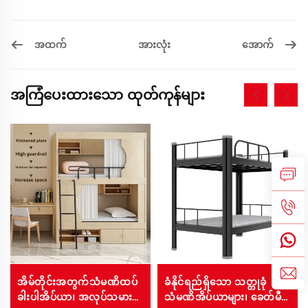
အထက်
အောက်
အားလုံး
အကြံပေးထားသော ထုတ်ကုန်များ
အိမ်တိုင်းအတွက်သံမဏိထပ်
ခံနိုင်ရည်ရှိသော သတ္တုခုံ
ခါးပါအိပ်ယာ၊ အလုပ်သမား
သံမဏိအိပ်ယာများ၊ ခေတ်မီ