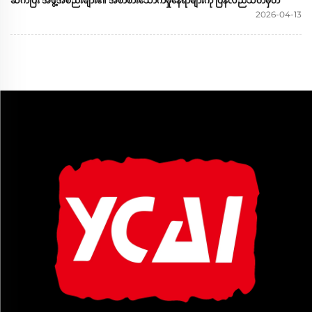
ဆက်ပြီး အဖွဲ့အစည်းများ၏ အစာစားသောက်မှုနေရာများကို ပြန်လည်သတ်မှတ်
2026-04-13