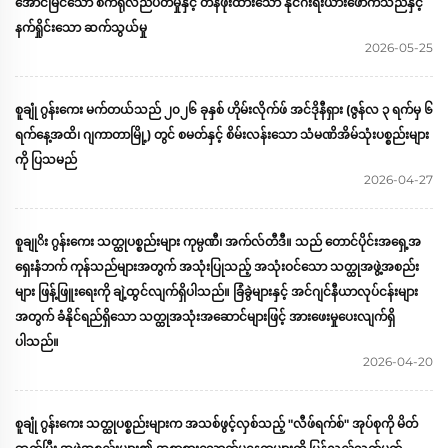
အောင်မြင်သော စက်ရုံလည်ပတ်မှုနှင့် တန်ဖိုးထားသော နိုင်ဂီးရီးယားဖောက်သည်နှင့်
နက်ရှိုင်းသော ဆက်သွယ်မှု
2026-05-25
စူချုံ ဂွန်းကေး မက်တယ်သည် ၂၀၂၆ ခုနှစ် ဟိုမ်းလိုက်ဖ် အင်ဒိုနီရှား (ဇွန်လ ၃ ရက်မှ ၆
ရက်နေ့အထိ၊ ဂျကာတာမြို့) တွင် စမတ်နှင့် စိမ်းလန်းသော သံမဏိအိမ်သုံးပစ္စည်းများ
ကို ပြသမည်
2026-04-27
စူချုိး ဂွန်းကေး သတ္ထုပစ္စည်းများ ကုမ္ပဏီ၊ အက်လ်တီဒီ။ သည် တောင်ပိုင်းအရှေ့အ
ရှေးနံဘက် ကုန်သည်များအတွက် အသုံးပြုသည့် အသုံးဝင်သော သတ္ထုအဖွဲ့အစည်း
များ ဖြန့်ဖြူးရေးကို ချဲ့ထွင်လျက်ရှိပါသည်။ ခြံခွဲများနှင့် အင်ဂျင်နီယာလုပ်ငန်းများ
အတွက် ခံနိုင်ရည်ရှိသော သတ္ထုအသုံးအဆောင်များဖြင့် အားဖေးမှုပေးလျက်ရှိ
ပါသည်။
2026-04-20
စူချုံ ဂွန်းကေး သတ္ထုပစ္စည်းများက အသစ်ဖွင့်လှစ်သည့် "လီဖ်ရက်စ်" အုပ်စုကို မိတ်