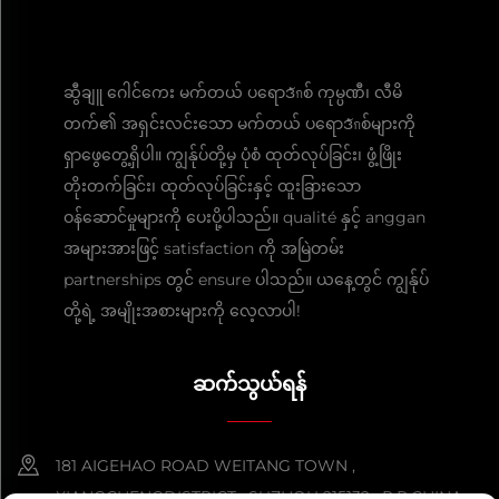
ဆွီချူ ဂေါင်ကေး မက်တယ် ပရောဒักစ် ကုမ္ပဏီ၊ လီမိ
တက်၏ အရှင်းလင်းသော မက်တယ် ပရောဒักစ်များကို
ရှာဖွေတွေ့ရှိပါ။ ကျွန်ုပ်တို့မှ ပုံစံ ထုတ်လုပ်ခြင်း၊ ဖွံ့ဖြိုး
တိုးတက်ခြင်း၊ ထုတ်လုပ်ခြင်းနှင့် ထူးခြားသော
ဝန်ဆောင်မှုများကို ပေးပို့ပါသည်။ qualité နှင့် anggan
အများအားဖြင့် satisfaction ကို အမြဲတမ်း
partnerships တွင် ensure ပါသည်။ ယနေ့တွင် ကျွန်ုပ်
တို့ရဲ့ အမျိုးအစားများကို လေ့လာပါ!
ဆက်သွယ်ရန်
181 AIGEHAO ROAD WEITANG TOWN ,
XIANGCHENGDISTRICT , SUZHOU 215132 , P.R.CHINA