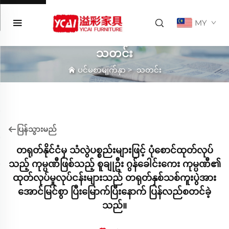
MY
သတင်း
ပင်မစာမျက်နှာ
>
သတင်း
ပြန်သွားမည်
တရုတ်နိုင်ငံမှ သံလွဲပစ္စည်းများဖြင့် ပုံစောင်ထုတ်လုပ်
သည့် ကုမ္ပဏီဖြစ်သည့် စူချုဦး ဂွန်ခေါင်းကေး ကုမ္ပဏီ၏
ထုတ်လုပ်မှုလုပ်ငန်းများသည် တရုတ်နှစ်သစ်ကူးပွဲအား
အောင်မြင်စွာ ပြီးမြောက်ပြီးနောက် ပြန်လည်စတင်ခဲ့
သည်။