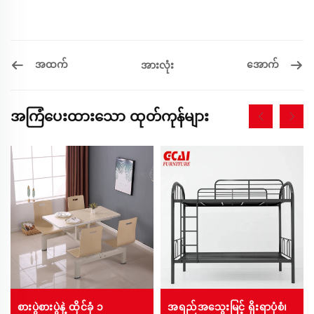
အထက်
အောက်
အားလုံး
အကြံပေးထားသော ထုတ်ကုန်များ
အရည်အသွေးမြင့် ရိုးရာပုံစံ၊
စားပွဲစားပွဲနဲ့ ထိုင်ခုံ ၁