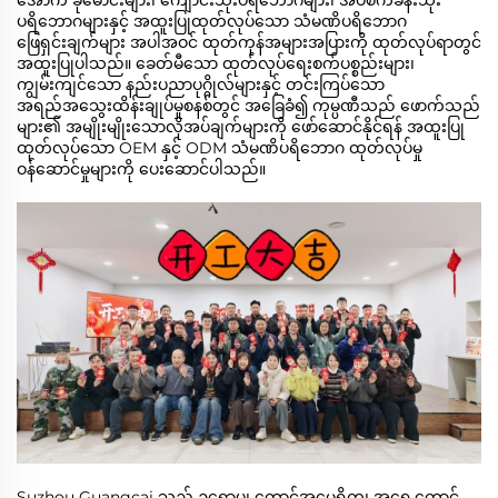
ပရိဘောဂများနှင့် အထူးပြုထုတ်လုပ်သော သံမဏိပရိဘောဂ
ဖြေရှင်းချက်များ အပါအဝင် ထုတ်ကုန်အများအပြားကို ထုတ်လုပ်ရာတွင်
အထူးပြုပါသည်။ ခေတ်မီသော ထုတ်လုပ်ရေးစက်ပစ္စည်းများ၊
ကျွမ်းကျင်သော နည်းပညာပုဂ္ဂိုလ်များနှင့် တင်းကြပ်သော
အရည်အသွေးထိန်းချုပ်မှုစနစ်တွင် အခြေခံ၍ ကုမ္ပဏီသည် ဖောက်သည်
များ၏ အမျိုးမျိုးသောလိုအပ်ချက်များကို ဖော်ဆောင်နိုင်ရန် အထူးပြု
ထုတ်လုပ်သော OEM နှင့် ODM သံမဏိပရိဘောဂ ထုတ်လုပ်မှု
ဝန်ဆောင်မှုများကို ပေးဆောင်ပါသည်။
Suzhou Guangcai သည် ဥရောပ၊ တောင်အမေရိက၊ အရှေ့တောင်