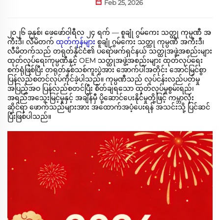
Feb 25, 2026
၂၀၂၆ ခုနှစ်၊ ဖေဖော်ဝါရီလ ၂၄ ရက် — စူချုံ ဂွမ်ကေး သတ္ထု ကုမ္ပဏီ အ
ကီးဒီ၊ လီမိတက်
ထုတ်ကုန်များ
စူချုံ ဂွမ်ကေး သတ္ထု ကုမ္ပဏီ အကီးဒီ၊
လီမိတက်သည် တရုတ်နိုင်ငံ၏ ပရော်ဖက်ရှင်နယ် သတ္ထုအဖွဲ့အစည်းများ
ထုတ်လုပ်ရေးကုမ္ပဏီနှင့် OEM သတ္ထုအဖွဲ့အစည်းများ ထုတ်လုပ်ရေး
စက်ရုံဖြစ်ပြီး တရုတ်နှစ်သစ်ကူးပွဲအား အောက်ပါအတိုင်း အောင်မြင်စွာ
ပြန်လည်စတင်လုပ်ကိုင်ခဲ့ပါသည်။ ကုမ္ပဏီသည် လုပ်ငန်းလည်ပတ်မှု
အပြည့်အဝ ပြန်လည်စတင်ပြီး စိတ်ချရသော ထုတ်လုပ်မှုစွမ်းရည်၊
အရည်အသွေးမြင့်မှုနှင့် အချိန်မှီ ပို့ဆောင်ပေးနိုင်မှုတို့ဖြင့် ကမ္ဘာလုံး
ဆိုင်ရာ ဖောက်သည်များအား အထောက်အပံ့ပေးရန် အသင်းသို့ ပြင်ဆင်
ပြီးဖြစ်ပါသည်။