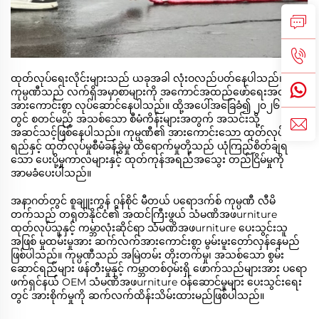
ထုတ်လုပ်ရေးလိုင်းများသည် ယခုအခါ လုံးဝလည်ပတ်နေပါသည်။
ကုမ္ပဏီသည် လက်ရှိအမှာစာများကို အကောင်အထည်ဖော်ရေးအတွက်
အားကောင်းစွာ လုပ်ဆောင်နေပါသည်။ ထို့အပေါ်အခြေခံ၍ ၂၀၂၆ ခုနှစ်
တွင် စတင်မည့် အသစ်သော စီမံကိန်းများအတွက် အသင်းသို့
အဆင်သင့်ဖြစ်နေပါသည်။ ကုမ္ပဏီ၏ အားကောင်းသော ထုတ်လုပ်မှုစွမ်း
ရည်နှင့် ထုတ်လုပ်မှုစီမံခန့်ခွဲမှု ထိရောက်မှုတို့သည် ယုံကြည်စိတ်ချရ
သော ပေးပို့မှုကာလများနှင့် ထုတ်ကုန်အရည်အသွေး တည်ငြိမ်မှုကို
အာမခံပေးပါသည်။
အနာဂတ်တွင် စူချူးကွန် ဂွန်စိုင် မီတယ် ပရောဒက်စ် ကုမ္ပဏီ လီမိ
တက်သည် တရုတ်နိုင်ငံ၏ အထင်ကြီးဖွယ် သံမဏိအဖurniture
ထုတ်လုပ်သူနှင့် ကမ္ဘာလုံးဆိုင်ရာ သံမဏိအဖurniture ပေးသွင်းသူ
အဖြစ် မှုထမ်းမှုအား ဆက်လက်အားကောင်းစွာ မွမ်းမူးတော်လှန်နေမည်
ဖြစ်ပါသည်။ ကုမ္ပဏီသည် အမြဲတမ်း တိုးတက်မှု၊ အသစ်သော စွမ်း
ဆောင်ရည်များ ဖန်တီးမှုနှင့် ကမ္ဘာတစ်ဝှမ်းရှိ ဖောက်သည်များအား ပရော
ဖက်ရှင်နယ် OEM သံမဏိအဖurniture ဝန်ဆောင်မှုများ ပေးသွင်းရေး
တွင် အားစိုက်မှုကို ဆက်လက်ထိန်းသိမ်းထားမည်ဖြစ်ပါသည်။