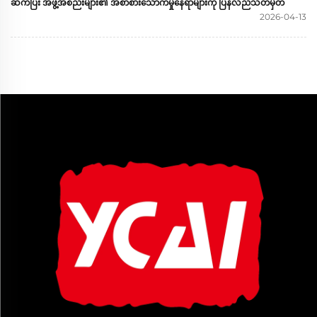
ဆက်ပြီး အဖွဲ့အစည်းများ၏ အစာစားသောက်မှုနေရာများကို ပြန်လည်သတ်မှတ်
2026-04-13