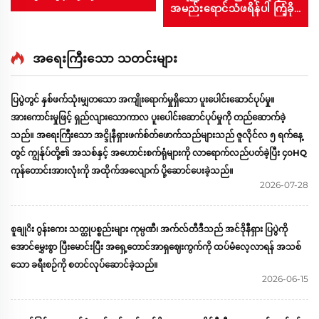
အမည်းရောင်သံဖရိန်ပါ ကြံ့ခိုင်
သော ကိုယ်ထည်ပြုလုပ်ထား
သည့် တစ်ခုတည်းသော သံ
အိပ်ရာ၊ အသက်ရှင်သူများ၊
အရေးကြီးသော သတင်းများ
ကျောင်းသားများနှင့် ကျောင်း
အတွက် ပတ်ဝန်းကျင်နှင့်
ပြပွဲတွင် နှစ်ဖက်သုံးမျှတသော အကျိုးရောက်မှုရှိသော ပူးပေါင်းဆောင်ပုပ်မှု။
သဟဇာတဖြစ်သော Bunk
Bed
အားကောင်းမှုဖြင့် ရှည်လျားသောကာလ ပူးပေါင်းဆောင်ပုပ်မှုကို တည်ဆောက်ခဲ့
သည်။ အရေးကြီးသော အင္ဒိုနီရှားဖက်စ်တ်ဖောက်သည်များသည် ဇူလိုင်လ ၅ ရက်နေ့
တွင် ကျွန်ုပ်တို့၏ အသစ်နှင့် အဟောင်းစက်ရုံများကို လာရောက်လည်ပတ်ခဲ့ပြီး ၄၀HQ
ကုန်တောင်းအားလုံးကို အထိုက်အလျောက် ပို့ဆောင်ပေးခဲ့သည်။
2026-07-28
စူချုိး ဂွန်းကေး သတ္ထုပစ္စည်းများ ကုမ္ပဏီ၊ အက်လ်တီဒီသည် အင်ဒိုနီရှား ပြပွဲကို
အောင်မွှေးစွာ ပြီးမောင်းပြီး အရှေ့တောင်အာရှဈေးကွက်ကို ထပ်မံလေ့လာရန် အသစ်
သော ခရီးစဉ်ကို စတင်လုပ်ဆောင်ခဲ့သည်။
2026-06-15