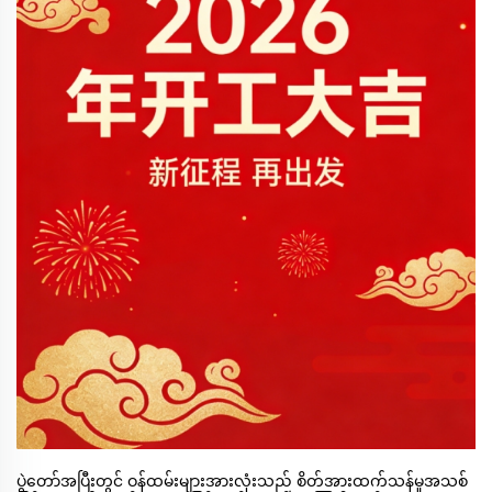
ပွဲတော်အပြီးတွင် ဝန်ထမ်းများအားလုံးသည် စိတ်အားထက်သန်မှုအသစ်