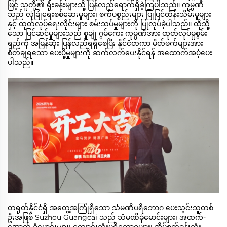
ဖြင့် သူတို့၏ ရုံးခန်းများသို့ ပြန်လည်ရောက်ရှိခဲ့ကြပါသည်။ ကုမ္ပဏီ
သည် လုံခြုံရေးစစ်ဆေးမှုများ၊ စက်ပစ္စည်းများ ပြုပြင်ထိန်းသိမ်းမှုများ
နှင့် ထုတ်လုပ်ရေးလိုင်းများ စမ်းသပ်မှုများကို ပြုလုပ်ခဲ့ပါသည်။ ထိုသို့
သော ပြင်ဆင်မှုများသည် စူချုံ ဂွမ်ကေး ကုမ္ပဏီအား ထုတ်လုပ်မှုစွမ်း
ရည်ကို အမြန်ဆုံး ပြန်လည်ရရှိစေပြီး နိုင်ငံတကာ မိတ်ဖက်များအား
စိတ်ချရသော ပေးပို့မှုများကို ဆက်လက်ပေးနိုင်ရန် အထောက်အပံ့ပေး
ပါသည်။
တရုတ်နိုင်ငံရှိ အတွေ့အကြုံရှိသော သံမဏိပရိဘောဂ ပေးသွင်းသူတစ်
ဦးအဖြစ် Suzhou Guangcai သည် သံမဏိခုံမောင်းများ၊ အထက်-
အောက် ခုံမောင်းများ၊ ကျောင်းသုံးပရိဘောဂများ၊ အိပ်စက်ခန်းသုံး