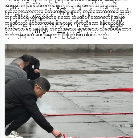
အာရှနှင့် အခြားနိုင်ငံတကာဈေးကွက်များရှိ ဖောက်သည်များနှင့်
ရှည်လျားသောကာလ မိတ်ဖက်ဖြစ်မှုများကို တည်ဆောက်ထားပါသည်။
တရုတ်နိုင်ငံရှိ ယုံကြည်စိတ်ချရသော သံမဏိပရိဘောဂစက်ရုံအဖြစ်
ကုမ္ပဏီသည် နိုင်ငံတကာစံနှုန်းများနှင့် ကိုက်ညီသော ခံနိုင်ရည်ရှိပြီး
စုံလင်သော စျေးနှုန်းဖြင့် အရည်အသွေးမြင့်မားသော သံမဏိပရိဘောဂ
ထုတ်ကုန်များကို ပေးပို့ရေးတွင် ပြီးပြည့်စုံစွာ ပါဝင်ပါသည်။