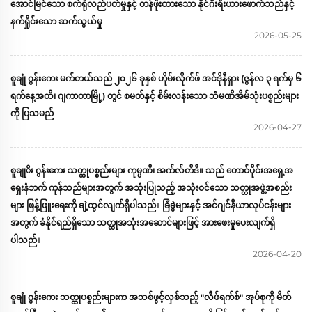
အောင်မြင်သော စက်ရုံလည်ပတ်မှုနှင့် တန်ဖိုးထားသော နိုင်ဂီးရီးယားဖောက်သည်နှင့်
နက်ရှိုင်းသော ဆက်သွယ်မှု
2026-05-25
စူချုံ ဂွန်းကေး မက်တယ်သည် ၂၀၂၆ ခုနှစ် ဟိုမ်းလိုက်ဖ် အင်ဒိုနီရှား (ဇွန်လ ၃ ရက်မှ ၆
ရက်နေ့အထိ၊ ဂျကာတာမြို့) တွင် စမတ်နှင့် စိမ်းလန်းသော သံမဏိအိမ်သုံးပစ္စည်းများ
ကို ပြသမည်
2026-04-27
စူချုိး ဂွန်းကေး သတ္ထုပစ္စည်းများ ကုမ္ပဏီ၊ အက်လ်တီဒီ။ သည် တောင်ပိုင်းအရှေ့အ
ရှေးနံဘက် ကုန်သည်များအတွက် အသုံးပြုသည့် အသုံးဝင်သော သတ္ထုအဖွဲ့အစည်း
များ ဖြန့်ဖြူးရေးကို ချဲ့ထွင်လျက်ရှိပါသည်။ ခြံခွဲများနှင့် အင်ဂျင်နီယာလုပ်ငန်းများ
အတွက် ခံနိုင်ရည်ရှိသော သတ္ထုအသုံးအဆောင်များဖြင့် အားဖေးမှုပေးလျက်ရှိ
ပါသည်။
2026-04-20
စူချုံ ဂွန်းကေး သတ္ထုပစ္စည်းများက အသစ်ဖွင့်လှစ်သည့် "လီဖ်ရက်စ်" အုပ်စုကို မိတ်