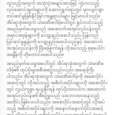
တူသည့်အတွက် အသုံးပုံအများအားဖြင့် ကွဲပားသည့်
လုပ်ဆောင်ချက်များကို ဆောင်ရွက်ရာတွင် မှားယွင်းစွာ
တပ်ဆင်မှုဖြစ်နိုင်ခြင်းအန္တရာယ်များ မြင့်မားပါသည်။
အိပ်ရာခုံအတွက် သံမဏိဖလိမ့်ပေါ်တွင် ရှင်းလင်းသည့်
အမည်မှတ်ပေးမှုသည် အဆောက်အအုပ်လုပ်ငန်းတွင်
အမှားအမှန်များကို လျော့နည်းစေပါသည်၊ ပြန်လည်
ပြင်ဆင်မှုနှုန်းကို လျော့နည်းစေပါသည်နှင့် အဆောက်
အအုပ်လုပ်ငန်းကို ပြီးမြောက်ရန် လိုအပ်သည့် စုစုပေါင်း
အချိန်ကို တိုတောင်းစေပါသည်။
အမည်မှတ်ပေးမှုအပေါ်တွင် အိပ်ရာခုံအတွက် သံမဏိဖ
လိမ့်၏ ထုပ်ပိုးမှုအစီအစဥ်သည်လည်း အရေးကြီး
ပါသည်။ အိပ်ရာခုံအတွက် သံမဏိဖလိမ့်ကို အစောပိုင်း
အဆင့်တွင် လိုအပ်သည့် အစိတ်အပိုင်းများကို အစောပိုင်း
တွင် လွယ်ကူစွာ ရယူနိုင်ရန် ထုပ်ပိုးထားပါက အဆောက်
အအုပ်လုပ်ငန်း၏ စီစဥ်မှုသည် သဘောထားနေသည့်
အတိုင်း ဖြစ်လာပါသည်။ အစောပိုင်းအဆင့်တွင် လိုအပ်
သည့် အစိတ်အပိုင်းများကို အနောက်နောက်ပိုင်းအဆင့်
တွင် လိုအပ်သည့် အစိတ်အပိုင်းများအောက်တွင် ဖုံးကွယ်