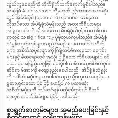
လွယ်ကူစေမည်ကို တိုက်ရိုက်သက်ရောက်မှုရှိပါသည်။
အခြေခံ Allen wrench သို့မဟုတ် ဖွင့်ထားသော အဆုံး
တွင် အိုင်ပီအိုင် (open-end) spanner တစ်ခုသာ
လိုအပ်သော အိပ်ရုံခုံသံမှုန်းသည် အထူးကိရိယာများ
အများအပါးကို လိုအပ်သော အိပ်ရုံခုံသံမှုန်းထက် စီတင်
ရာတွင် သ significantly ပိုမိုလွယ်ကူပါသည်။ အိပ်ရုံခုံ
သံမှုန်းထုတ်ကုန်များသည် အမည်ပေးထားသော အိတ်
များ၊ အစိတ်အပိုင်းများကို ကြိုတင်စီထားသော ချောင်း
များနှင့် စီတင်ရာတွင် အသုံးပြုရှိသော ကိရိယာများပါဝင်
သော ပုံစံအပြည့်အစုံဖြင့် ပေးပို့ပါက စီတင်သူ၏ စိတ်ပိုင်း
ဆိုင်ရာ ဖိအားကို လျော့နည်းစေပါသည်။ အိပ်ရုံခုံသံမှုန်း
ကို အစိတ်အပိုင်းများ မပါဝင်သည့် သို့မဟုတ် အမည်ပေး
မှုမှားယွင်းသော ပုံစံဖြင့် ပေးပို့ပါက ပထမဆုံး
အစိတ်အပိုင်းကို တပ်ဆင်ရန် မတိုင်မီတွင်ပင် စီတင်
ရာတွင် အခက်အခဲများ ပိုမိုများပါသည်။
စာရွက်စာတမ်းများ၊ အမည်ပေးခြင်းနှင့်
စီတင်ရာတွင် လမ်းညွှန်မှုများ