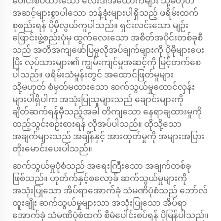
ပေါင်းစပ်ထားသော လေးဒါအထောက်များ သို့မဟုတ်
အဆင့်များစွာပါသော ဘန့်ခုံးများပါရှိသည့် ဖရိမ်းထက်
စုစည်းရန် ပိုမိုလွယ်ကူပါသည်။ ရှင်းလင်းသော မျဉ်း
ဖြောင်းဖွဲ့စည်းပုံမှ ထွက်လေးသော အစိတ်အပိုင်းတစ်ခုစီ
သည် အတိအကျဖော်ပြမှုလိုအပ်ချက်များကို ပိုမိုများပေး
ပြီး လုပ်သားများ၏ ကျွမ်းကျင်မှုအဆင့်ကို မြင့်တက်စေ
ပါသည်။ ဖရိမ်းသံမှုန်းတွင် အထောင်ဖြတ်မှုများ
သို့မဟုတ် စံမှတ်မထားသော ဆက်သွယ်မှုထောင်လှန်း
များပါရှိပါက အသုံးပြုသူများသည် ချောင်းများကို
ချိတ်ဆက်ရန်မှီသည့်အခါ တိကျသော နေရာချထားမှုကို
ထည့်သွင်းစဉ်းစားရန် လိုအပ်ပါသည်။ ထိုသို့သော
အချက်များသည် အချိန်နှင့် အားထုတ်မှုကို အများအပြား
တိုးမောင်းပေးပါသည်။
ဆက်သွယ်မှုပုံစံသည် အရေးကြီးသော အချက်တစ်ခု
ဖြစ်သည်။ ဟုတ်က်နှင့်စလော့ခ် ဆက်သွယ်မှုများကို
အသုံးပြုသော အိပ်ရာအောက်ခုံ သံမဏိပုံစံသည် ဘော်လ်
ထူးချိုး ဆက်သွယ်မှုများသာ အသုံးပြုသော အိပ်ရာ
အောက်ခုံ သံမဏိပုံစံထက် စီမံပေါင်းစပ်ရန် ပိုမြန်ပါသည်။