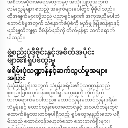
အစိတ်အပိုင်းအရေအတွက်နှင့် အသုံးပြုသူအတွက်
လမ်းညွှန်များ စသည့် အချက်များပေါ်တွင် မှီခိုပါသည်။
ထိုအချက်များတို့သည် ပညာရှင်များ၏ အကူအညီမပါဘဲ
ဘောင်ခံမှုအတွက် သံနောက်ခံပုံစံကို မည်မျှမြန်ဆန်စွာနှင့်
မည်မျှတိကျစွာ စီမံနိုင်မည်ကို တိက်မှန်စွာ သက်ရောက်
ပါသည်။
ဖွဲ့စည်းပုံဒီဇိုင်းနှင့်အစိတ်အပိုင်း
များ၏ရှုပ်ထွေးမှု
ဖရိမ်းပုံသဏ္ဍာန်နှင့်ဆက်သွယ်မှုအများ
အပြား
ခုံးခုံးမှုန်းမှုန်းအတွက် သံမှုန်းဖရိမ်း၏ပုံသဏ္ဍာန်သည်
စုစည်းခြင်းလုပ်ငန်းစဉ်၏ရှုပ်ထွေးမှုကို တိုက်ရိုက်
သက်ရောက်စေပါသည်။ ထောင်လှန်းထောင်လှန်းဖရိမ်း
သံမှုန်းနှင့် ထောင်လှန်းလေးထောင်နှင့် အလယ်တန်းတွင်
ထောက်ခံမှုဘားတစ်ခုပါရှိသည့် ရှုပ်ထွေးမှုနည်းသော ဖရိ
မ်းသည် ထောင်လှန်းမဟုတ်သော ဘေးဘက်ရိုးများ၊