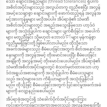
သော ချောင်းအရှည်များ (thread tolerances) ရှိပါက
အစိတ်အပိုင်းများသည် အလွယ်တကူ တူညီစေပြီး အလွန်
အမင့်သေချာစွာ ချောင်းများကို ဖောက်ထည့်ရန် အလွန်အ
မင့်အားကုန်မှုများ မလိုအပ်ပါ။ အိပ်ရာခုံ၏ သံမဏိ
အစိတ်အပိုင်းများတွင် အရည်အသွေးနိမ့်သော ဟာ့ဒ်ဝဲ
များကို အသုံးပြုပါက ချောင်းများ ပျက်စီးခြင်း၊ အပေါက်
များ မတူညီခြင်း သို့မဟုတ် ဘောလ်ট်များ မှန်ကန်စွာ
တူညီမှုမရှိခြင်းတို့ ဖြစ်ပေါ်လာပါမည်။ ထိုသို့သော
အခက်အခဲများသည် စီမံပေးခြင်းအတွက် စိတ်အနှောင်အ
နှေးများကို အလွန်အမင့် တိုးမောင်းပေးပြီး စီမံပေးခြင်း
အချိန်ကို အလွန်အမင့် တိုးမောင်းပေးပါမည်။ အိပ်ရာခုံ၏
သံမဏိအစိတ်အပိုင်းများတွင် စံသတ်မှတ်ထားသော ဟာ့
ဒ်ဝဲအရွယ်အစားများကို အသုံးပြုပါက စီမံပေးသူများ
သည် အသုံးများသော ကိရိယာများကို အသုံးပြုနိုင်ပါ
မည်။ ထိုသို့ဖြင့် စီမံပေးခြင်းအတွက် ပြင်ဆင်မှုအခက်အခဲ
များကို လျော့နည်းစေပါမည်။
အိပ်ရာခုံအတွင်းရှိ သံခေါက်ပိုက်အပိုင်းများကြား
ကွင်းဆက်ကွာခြငားအကွာအဝေးသည် အလွန်အရေးကြီး