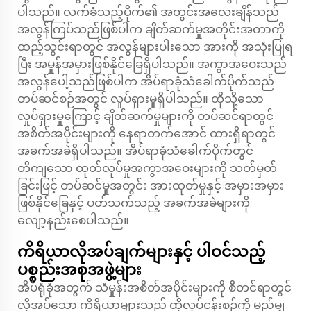
ပါသည်။ လက်ခံသည့်ပိုက်၏ အတွင်းအလေးချိန်သည်
အလွန်ကြပ်သည်ဖြစ်ပါက ချိတ်ဆက်မှုအတိုင်းအတာကို
ထည့်သွင်းရာတွင် အလွန်များပါးသော အားကို အသုံးပြုရ
ပြီး အမှုန်အမှားဖြစ်နိုင်ခြေရှိပါသည်။ အကွာအဝေးသည်
အလွန်ပေါ့သည်ဖြစ်ပါက အိပ်ရာခုံသံခေါက်ပိုက်သည်
တပ်ဆင်စဉ်အတွင် လှုပ်ရှားမှုရှိပါသည်။ ထိုသို့သော
လှုပ်ရှားမှုကြောင့် ချိတ်ဆက်မှုများကို တပ်ဆင်ရာတွင်
အစိတ်အပိုင်းများကို နေရာတက်အောင် ထားရှိရာတွင်
အခက်အခဲရှိပါသည်။ အိပ်ရာခုံသံခေါက်ပိုက်တွင်
တိကျသော ထုတ်လုပ်မှုအကွာအဝေးများကို သတ်မှတ်
ခြင်းဖြင့် တပ်ဆင်မှုအတွင်း အားထုတ်မှုနှင့် အမှားအမှား
ဖြစ်နိုင်ခြေနှင့် ပတ်သက်သည့် အခက်အခဲများကို
လျော့နည်းစေပါသည်။
ကိရိယာလိုအပ်ချက်များနှင့် ပါဝင်သည့်
ပစ္စည်းအစုအဖွဲ့များ
အိပ်ရုံခုံအတွက် သံမှုန်းအစိတ်အပိုင်းများကို စီတင်ရာတွင်
လိုအပ်သော ကိရိယာများသည် ထိုလုပ်ငန်းစဉ်ကို မည်မျှ