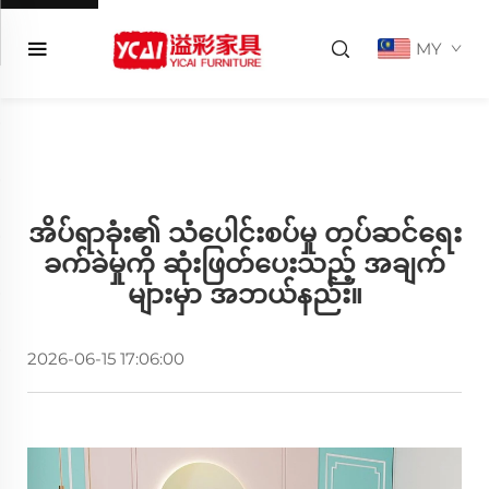
MY
အိပ်ရာခုံး၏ သံပေါင်းစပ်မှု တပ်ဆင်ရေး
ခက်ခဲမှုကို ဆုံးဖြတ်ပေးသည့် အချက်
များမှာ အဘယ်နည်း။
2026-06-15 17:06:00