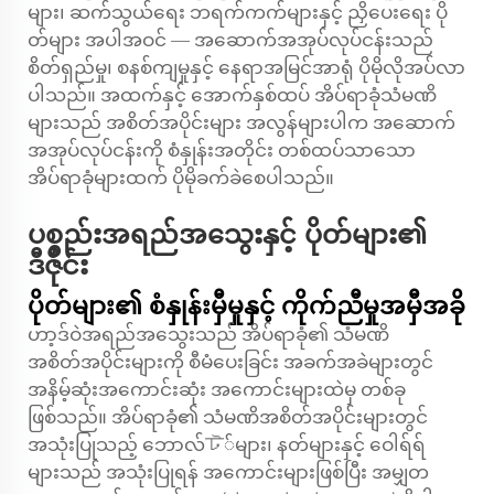
များ၊ ဆက်သွယ်ရေး ဘရက်ကက်များနှင့် ညှိပေးရေး ပို
တ်များ အပါအဝင် — အဆောက်အအုပ်လုပ်ငန်းသည်
စိတ်ရှည်မှု၊ စနစ်ကျမှုနှင့် နေရာအမြင်အာရုံ ပိုမိုလိုအပ်လာ
ပါသည်။ အထက်နှင့် အောက်နှစ်ထပ် အိပ်ရာခုံသံမဏိ
များသည် အစိတ်အပိုင်းများ အလွန်များပါက အဆောက်
အအုပ်လုပ်ငန်းကို စံနှုန်းအတိုင်း တစ်ထပ်သာသော
အိပ်ရာခုံများထက် ပိုမိုခက်ခဲစေပါသည်။
ပစ္စည်းအရည်အသွေးနှင့် ပိုတ်များ၏
ဒီဇိုင်း
ပိုတ်များ၏ စံနှုန်းမှီမှုနှင့် ကိုက်ညီမှုအမှီအခို
ဟာ့ဒ်ဝဲအရည်အသွေးသည် အိပ်ရာခုံ၏ သံမဏိ
အစိတ်အပိုင်းများကို စီမံပေးခြင်း အခက်အခဲများတွင်
အနိမ့်ဆုံးအကောင်းဆုံး အကောင်းများထဲမှ တစ်ခု
ဖြစ်သည်။ အိပ်ရာခုံ၏ သံမဏိအစိတ်အပိုင်းများတွင်
အသုံးပြုသည့် ဘောလ်ট်များ၊ နတ်များနှင့် ဝေါရ်ရ်
များသည် အသုံးပြုရန် အကောင်းများဖြစ်ပြီး အမျှတ