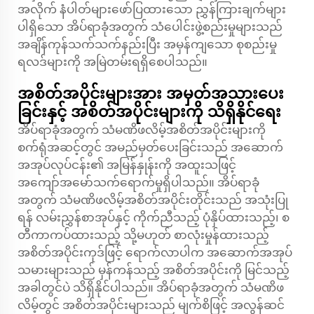
အလိုက် နံပါတ်များဖော်ပြထားသော ညွှန်ကြားချက်များ
ပါရှိသော အိပ်ရာခုံအတွက် သံပေါင်းဖွဲ့စည်းမှုများသည်
အချိန်ကုန်သက်သက်နည်းပြီး အမှန်ကျသော စုစည်းမှု
ရလဒ်များကို အမြဲတမ်းရရှိစေပါသည်။
အစိတ်အပိုင်းများအား အမှတ်အသားပေး
ခြင်းနှင့် အစိတ်အပိုင်းများကို သိရှိနိုင်ရေး
အိပ်ရာခုံအတွက် သံမဏိဖလိမ့်အစိတ်အပိုင်းများကို
စက်ရုံအဆင့်တွင် အမည်မှတ်ပေးခြင်းသည် အဆောက်
အအုပ်လုပ်ငန်း၏ အမြန်နှုန်းကို အထူးသဖြင့်
အကျော်အမော်သက်ရောက်မှုရှိပါသည်။ အိပ်ရာခုံ
အတွက် သံမဏိဖလိမ့်အစိတ်အပိုင်းတိုင်းသည် အသုံးပြု
ရန် လမ်းညွှန်စာအုပ်နှင့် ကိုက်ညီသည့် ပုံနှိပ်ထားသည့်၊ စ
တီကာကပ်ထားသည့် သို့မဟုတ် စာလုံးမှုန်ထားသည့်
အစိတ်အပိုင်းကုဒ်ဖြင့် ရောက်လာပါက အဆောက်အအုပ်
သမားများသည် မှန်ကန်သည့် အစိတ်အပိုင်းကို မြင်သည့်
အခါတွင်ပဲ သိရှိနိုင်ပါသည်။ အိပ်ရာခုံအတွက် သံမဏိဖ
လိမ့်တွင် အစိတ်အပိုင်းများသည် မျက်စိဖြင့် အလွန်ဆင်