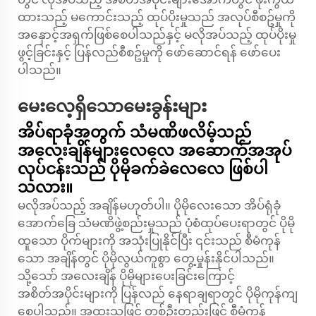
ထားသည့် မကောင်းသည့် ထုပ်ပိုးမှုသည် အလုပ်စီစဥ်မှုကို
အနှောင့်အရှက်ဖြစ်စေပါသည်နှင့် မလိုအပ်သည့် ထုပ်ပိုးမှု
ဖွင့်ခြင်းနှင့် ပြန်လည်စီစဥ်မှုကို ဖော်ဆောင်ရန် ဖော်ပေး
ပါသည်။
မေးလေ့ရှိသောမေးခွန်းများ
အိပ်ရာခုံအတွက် သံမဏိဖလိမ့်သည်
အလေးချိန်များလေလေ အဆောက်အအုပ်
လုပ်ငန်းသည် ပိုမိုခက်ခဲလေလေ ဖြစ်ပါ
သလား။
မလိုအပ်သည့် အချိန်မဟုတ်ပါ။ ပိုမိုလေးသော အိပ်ရုံခုံ
အောက်ခြေ သံမဏိဖွဲ့စည်းမှုသည် ပုံစံထုပ်ပေးရာတွင် ပိုမို
ထူသော ပိုက်များကို အသုံးပြုနိုင်ပြီး ၎င်းသည် စီမံကုန်
သော အချိန်တွင် ပိုမိုလွယ်ကူစွာ တွေ့မှုန်းနိုင်ပါသည်။
သို့သော် အလေးချိန် ပိုမိုများပေးခြင်းကြောင့်
အစိတ်အပိုင်းများကို ပြန်လည် နေရာချရာတွင် ပိုမိုကုန်ကျ
စေပါသည်။ အထူးသဖြင့် တစ်ဦးတည်းဖြင့် စီမံကုန်