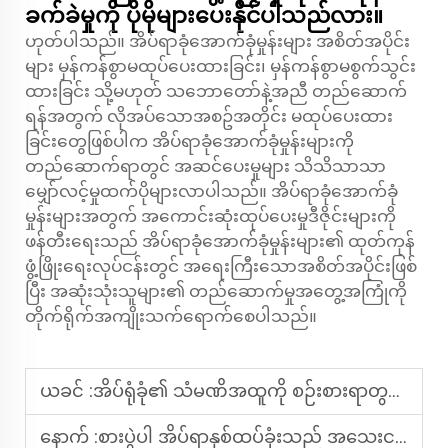
ခက်ခဲမှုကို ပိုမိုများပေးနိုင်ပါသည်လား။
ဟုတ်ပါသည်။ အိပ်ရာခုံအောက်ခုံမှုန်းများ အစိတ်အပိုင်း
များ မှန်ကန်စွာမထုပ်ပေးထားခြင်း၊ မှန်ကန်စွာမစွက်သွင်း
ထားခြင်း သို့မဟုတ် သဘောတော်နဲ့အညီ တည်ဆောက်
ရန်အတွက် လိုအပ်သောအစဥ်အတိုင်း မထုပ်ပေးထား
ခြင်းတွေဖြစ်ပါက အိပ်ရာခုံအောက်ခုံမှုန်းများကို
တည်ဆောက်ရာတွင် အဆင်ပေးမှုများ သိသိသာသာ
မျှော်လင့်မှုထက်ပိုများလာပါသည်။ အိပ်ရာခုံအောက်ခုံ
မှုန်းများအတွက် အကောင်းဆုံးထုပ်ပေးမှုဒီဇိုင်းများကို
ဖန်တီးရေးသည် အိပ်ရာခုံအောက်ခုံမှုန်းများ၏ ထုတ်ကုန်
ဖွံ့ဖြိုးရေးလုပ်ငန်းတွင် အရေးကြီးသောအစိတ်အပိုင်းဖြစ်
ပြီး အဆုံးသုံးသူများ၏ တည်ဆောက်မှုအတွေ့အကြုံကို
တိုက်ရိုက်အကျိုးသက်ရောက်စေပါသည်။
ယခင် :
အိပ်ရုံခုံ၏ သံမဏိအထူကို စဉ်းစားရာတွင် အဘယ်အရာများကို ထည့်သွင်းစဉ်းစားရမည်နည်း။
နောက် :
စားပွဲပါ အိပ်ရာနှစ်ထပ်ခုံးသည် အသေးငယ်သော အခန်းအကွက်များကို အများဆုံးအသုံးချနိုင်သည့် နည်းလမ်းများမှာ အဘယ်နည်း။