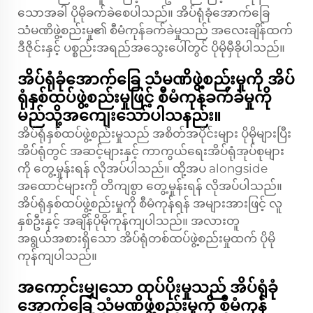
သောအခါ ပိုမိုခက်ခဲစေပါသည်။ အိပ်ရုံခုံအောက်ခြေ
သံမဏိဖွဲ့စည်းမှု၏ စီမံကုန်ခက်ခဲမှုသည် အလေးချိန်ထက်
ဒီဇိုင်းနှင့် ပစ္စည်းအရည်အသွေးပေါ်တွင် ပိုမိုမှီခိုပါသည်။
အိပ်ရုံခုံအောက်ခြေ သံမဏိဖွဲ့စည်းမှုကို အိပ်
ရုံနှစ်ထပ်ဖွဲ့စည်းမှုဖြင့် စီမံကုန်ခက်ခဲမှုကို
မည်သို့အကျေးသော်ပါသနည်း။
အိပ်ရုံနှစ်ထပ်ဖွဲ့စည်းမှုသည် အစိတ်အပိုင်းများ ပိုမိုများပြီး
အိပ်ရုံတွင် အဆင့်များနှင့် ကာကွယ်ရေးအိပ်ရုံအုပ်စုများ
ကို တွေ့မှုန်းရန် လိုအပ်ပါသည်။ ထို့အပ alongside
အထောင်များကို တိကျစွာ တွေ့မှုန်းရန် လိုအပ်ပါသည်။
အိပ်ရုံနှစ်ထပ်ဖွဲ့စည်းမှုကို စီမံကုန်ရန် အများအားဖြင့် လူ
နှစ်ဦးနှင့် အချိန်ပိုမိုကုန်ကျပါသည်။ အလားတူ
အရွယ်အစားရှိသော အိပ်ရုံတစ်ထပ်ဖွဲ့စည်းမှုထက် ပိုမို
ကုန်ကျပါသည်။
အကောင်းမျှသော ထုပ်ပိုးမှုသည် အိပ်ရုံခုံ
အောက်ခြေ သံမဏိဖွဲ့စည်းမှုကို စီမံကုန်