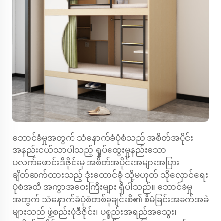
ဘောင်ခံမှုအတွက် သံနောက်ခံပုံစံသည် အစိတ်အပိုင်း
အနည်းငယ်သာပါသည့် ရှုပ်ထွေးမှုနည်းသော
ပလက်ဖောင်းဒီဇိုင်းမှ အစိတ်အပိုင်းအများအပြား
ချိတ်ဆက်ထားသည့် ဒုံးထောင်ခုံ သို့မဟုတ် သိုလှောင်ရေး
ပုံစံအထိ အကွာအဝေးကြီးများ ရှိပါသည်။ ဘောင်ခံမှု
အတွက် သံနောက်ခံပုံစံတစ်ခုချင်းစီ၏ စီမံခြင်းအခက်အခဲ
များသည် ဖွဲ့စည်းပုံဒီဇိုင်း၊ ပစ္စည်းအရည်အသွေး၊