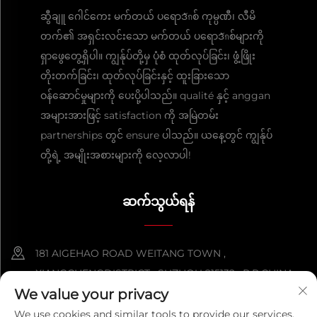
ဆွီချူ ဂေါင်ကေး မက်တယ် ပရောဒักစ် ကုမ္ပဏီ၊ လီမိ
တက်၏ အရှင်းလင်းသော မက်တယ် ပရောဒักစ်များကို
ရှာဖွေတွေ့ရှိပါ။ ကျွန်ုပ်တို့မှ ပုံစံ ထုတ်လုပ်ခြင်း၊ ဖွံ့ဖြိုး
တိုးတက်ခြင်း၊ ထုတ်လုပ်ခြင်းနှင့် ထူးခြားသော
ဝန်ဆောင်မှုများကို ပေးပို့ပါသည်။ qualité နှင့် anggan
အများအားဖြင့် satisfaction ကို အမြဲတမ်း
partnerships တွင် ensure ပါသည်။ ယနေ့တွင် ကျွန်ုပ်
တို့ရဲ့ အမျိုးအစားများကို လေ့လာပါ!
ဆက်သွယ်ရန်
181 AIGEHAO ROAD WEITANG TOWN ,
XIANGCHENGDISTRICT , SUZHOU 215132 , P.R.CHINA
We value your privacy
+86-152 5000 0863
We use cookies and similar tools to provide our services.