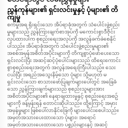
ညွှန်ကုန်များ၏ ရှင်းလင်းမှုနှင့် ပုံများ၏ တိ
ကျမှု
စက်မှုအရ ရိုးရှင်းသော အိပ်ရာခုံအတွက် သံပေါင်းဖွဲ့စည်း
မှုများသည် ညွှန်ကြားချက်စာအုပ်ကို မကောင်းစွာဒီဇိုင်း
လုပ်ထားပါက စုစည်းရေးအလုပ်ကို အလွန်ခက်ခဲစေနိုင်
ပါသည်။ အိပ်ရာခုံအတွက် သံပေါင်းဖွဲ့စည်းမှုများ၏
အစစ်အမှန်အစိတ်အပိုင်းများကို တိကျစွာပုံဖော်ပေးသော
ရှင်းလင်းပြီး အဆင့်ဆင့်ပုံပေါင်းများသည် ထိရေးကောင်း
စွာစုစည်းရေးအတွက် အလွန်အရေးကြီးပါသည်။ သေး
ငယ်ပြီး အရည်အသွေးနိမ့်သော ပုံများ သို့မဟုတ် မ
ရှင်းလင်းသော စာသားဖော်ပြချက်များပေါ်တွင် အခြေခံ
သော ညွှန်ကြားချက်များသည် စုစည်းသူများအား
အစိတ်အပိုင်းများ၏ နေရာချထားမှုနှင့် စုစည်းရေးအစဥ်
များကို ခန့်မှန်းရန် တောင်းဆိုပါသည်။ ထို့ကြောင့် အမှား
အမှန်မှုများ ဖြစ်ပေါ်လာနိုင်ခြေကို များပေါင်းစေပါသည်။
အမှတ်အသားပေးထားသော ပုံများ၊ အရောင်
အမှတ်အသားပေးထားသော ပစ္စည်းများနှင့် အဆင့်