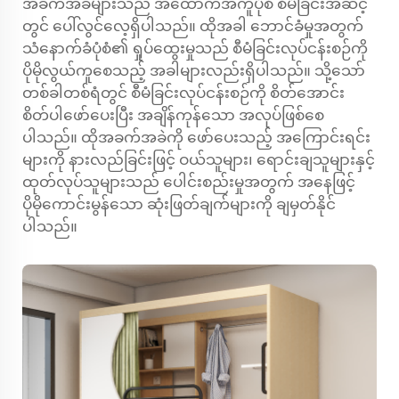
အခက်အခဲများသည် အထောက်အကူပုံစံ စီမံခြင်းအဆင့်
တွင် ပေါ်လွင်လေ့ရှိပါသည်။ ထိုအခါ ဘောင်ခံမှုအတွက်
သံနောက်ခံပုံစံ၏ ရှုပ်ထွေးမှုသည် စီမံခြင်းလုပ်ငန်းစဉ်ကို
ပိုမိုလွယ်ကူစေသည့် အခါများလည်းရှိပါသည်။ သို့သော်
တစ်ခါတစ်ရံတွင် စီမံခြင်းလုပ်ငန်းစဉ်ကို စိတ်အောင်း
စိတ်ပါဖော်ပေးပြီး အချိန်ကုန်သော အလုပ်ဖြစ်စေ
ပါသည်။ ထိုအခက်အခဲကို ဖော်ပေးသည့် အကြောင်းရင်း
များကို နားလည်ခြင်းဖြင့် ဝယ်သူများ၊ ရောင်းချသူများနှင့်
ထုတ်လုပ်သူများသည် ပေါင်းစည်းမှုအတွက် အနေဖြင့်
ပိုမိုကောင်းမွန်သော ဆုံးဖြတ်ချက်များကို ချမှတ်နိုင်
ပါသည်။