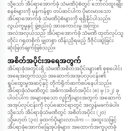
သို့သော် အိပ်ရာအောက်ခုံ သံမဏိပုံစံတွင် ဘော်လ်ထူးချိုး
စနစ်များကို မှန်ကန်စွာ တပ်ဆင်ပါက ပိုမားမားသော
အိပ်ရာအောက်ခုံ သံမဏိပုံစံများကို ရရှိနိုင်ပါသည်။
လွယ်ကူမှုနှင့် ဖွဲ့စည်းပုံ အားကောင်းမှု အကြား
အလဲအလှယ်သည် အိပ်ရာအောက်ခုံ သံမဏိ ထုတ်လုပ်သူ
တိုင်း ဂရုတစိုက် မျှတစွာ ထိန်းညှိရမည့် ဒီဇိုင်းဆွဲခြင်း
ဆုံးဖြတ်ချက်ဖြစ်သည်။
အစိတ်အပိုင်းအရေအတွက်
အိပ်ရာခုံအတွင်းရှိ သံမဏိအစိတ်အပိုင်းများ၏ စုစုပေါင်း
အရေအတွက်သည် အဆောက်အအုပ်လုပ်ငန်း၏
ရှုပ်ထွေးမှုအဆင့်နှင့် တိုက်ရိုက်ဆက်စပ်နေပါသည်။
အိပ်ရာခုံသံမဏိတွင် အဓိကအစိတ်အပိုင်း (၈) မှ (၁၂) ခု
ပါဝင်ပါက အများစုသော လူကြီးများအတွက် အဆောက်
အအုပ်လုပ်ငန်းကို လုပ်ဆောင်ရာတွင် အလွန်မခက်ခဲပါ။
သို့သော် အိပ်ရာခုံသံမဏိတွင် အစိတ်အပိုင်း (၂၀)
သို့မဟုတ် (၃၀) ခုထက်ပိုများလာပါက — အထူးသဖြင့်
အိပ်ရာခုံအောက်ခြေအုပ်ခုံများ၊ အထောက်အကူပုတ်ခုံ