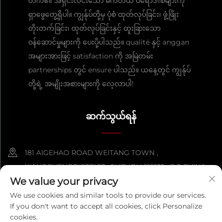
တက်၏ အရှင်းလင်းသော မက်တယ် ပရောဒักစ်များကို
ရှာဖွေတွေ့ရှိပါ။ ကျွန်ုပ်တို့မှ ပုံစံ ထုတ်လုပ်ခြင်း၊ ဖွံ့ဖြိုး
တိုးတက်ခြင်း၊ ထုတ်လုပ်ခြင်းနှင့် ထူးခြားသော
ဝန်ဆောင်မှုများကို ပေးပို့ပါသည်။ qualité နှင့် anggan
အများအားဖြင့် satisfaction ကို အမြဲတမ်း
partnerships တွင် ensure ပါသည်။ ယနေ့တွင် ကျွန်ုပ်
တို့ရဲ့ အမျိုးအစားများကို လေ့လာပါ!
ဆက်သွယ်ရန်
181 AIGEHAO ROAD WEITANG TOWN ,
XIANGCHENGDISTRICT , SUZHOU 215132 , P.R.CHINA
We value your privacy
+86-152 5000 0863
We use cookies and similar tools to provide our services.
If you don't want to accept all cookies, click Personalize
[email protected]
cookies.