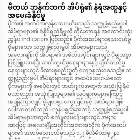
မီတယ် ဘန်က်ဘက် အိပ်ရုံ၏ နံရံအထူနှင့်
အမေးခံနိုင်မှု
ပိုက်၏ အထပ်အလွန်သေးငယ်မှုသည် သတ္ထုဖွဲ့စည်းမှုပါ
အိပ်ရာများ၏ ခံနိုင်ရည်ရှိမှုကို တိုင်းတာရန် အကောင်းဆုံး
ညွှန်ပ indicators ဖြစ်သည်။ ပိုက်အထပ်များသေးငယ်မှု
ပိုများသော သတ္ထုဖွဲ့စည်းမှုပါ အိပ်ရာများသည်
အလေးချိန်ကို အိပ်ရာ၏ အစိတ်အပိုင်းများတွင် ပိုမျှတစွာ
ဖြန့်ဖြူးပေးပြီး ဆက်သွယ်မှုနေရာများနှင့် ချိတ်ဆက်မှု
နေရာများတွင် ဖိအားစုစည်းမှုကို လျော့နည်းစေသည်။ သ
တ္ထုဖွဲ့စည်းမှုပါ အိပ်ရာများတွင် အထပ်သေးငယ်သော
ပိုက်များကို အစပိုင်းတွင် ဘတ်ဂျက်အတွက် အသုံးပြုနိုင်
သော်လည်း အသုံးပြုသူများ၏ လှုပ်ရှားမှုများကြောင့်
အချိန်ကြာလျှင် ပိုမျှတစွာ ကွေးခြင်းနှင့် အသံများ ဖြစ်
ပေါ်လာတတ်သည်။ ကုန်ပစ္စည်းအဆင့် သတ္ထုဖွဲ့စည်းမှုပါ
အိပ်ရာများအတွက် စက်မှုလုပ်ငန်းများတွင် အများ
အားဖြင့် အလေးချိန်အတိုင်းအတာအလိုက် ပိုက်အထပ်
များ၏ အထပ်သေးငယ်မှုသည် ၁.၂ မီလီမီတာမှ ၂.၀