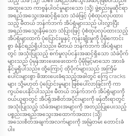
သည့် သံခဲ (သို့) သံ၏ အရည်အသွေးအဆင့်ဖြစ်ပါသည်။
အထူးသော ကာဗွန်ပါဝင်မှုများသော (သို့) ဖွဲ့စည်းမှုဆိုင်ရာ
အရည်အသွေးအဆင့်ရှိသော သံခဲဖြင့် ပုံစံထုပ်လုပ်ထား
သည့် မီတယ် ဘန်က်ဘက် အိပ်ရုံများသည် ပါးလွှာပြီး
အရည်အသွေးနိမ့်သော သံပြားဖြင့် ပုံစံထုပ်လုပ်ထားသည့်
အိပ်ရုံများထက် ပုံပြောင်းမှုနှင့် ကုန်းချိုးမှုကို ပိုမိုကောင်း
စွာ ခံနိုင်ရည်ရှိပါသည်။ မီတယ် ဘန်က်ဘက် အိပ်ရုံများ
တွင် အသုံးပြုသည့် စက်မှုလုပ်ငန်းအဆင့်ရှိသော သံခဲပိုက်
များသည် ပုံမှန်အားဖေးဖေးထက် ပိုမိုမြင့်မာသော အားခံ
နိုင်မှုရှိပါသည်။ ထို့ကြောင့် ထိုပိုက်များသည် အကြိမ်
ပေါင်းများစွာ ဖိအားပေးခံရသည့်အခါတွင် ကြေ cracks
များ သို့မဟုတ် ပုံပြောင်းမှုများ ဖြစ်ပေါ်လာခြင်းကို ကာ
ကွယ်ပေးနိုင်ပါသည်။ မီတယ် ဘန်က်ဘက် အိပ်ရုံများကို
ဝယ်ယူရာတွင် အိပ်ရုံအစိတ်အပိုင်းများကို ဖန်တီးရာတွင်
အသုံးပြုသည့် သံခဲအများအများကို အတည်ပြုပေးသည့်
ပစ္စည်းအရည်အသွေးအထောက်အထား (သို့)
အသေးစိတ်အချက်အလက်များကို အမြဲတမ်း တောင်းခံ
ပါ။