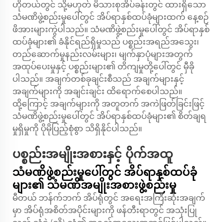
ဟိုတယ်တွင် သို့မဟုတ် မိသားစုအိပ်ခန်းတွင် ထားရှိသော
သံမဏိဖွဲ့စည်းမှုပေါ်တွင် အိပ်ရာနှစ်ထပ်ခုံများထက် နေ့စဉ်
ဖိအားများကွဲပါသည်။ သံမဏိဖွဲ့စည်းမှုပေါ်တွင် အိပ်ရာနှစ်
ထပ်ခုံများ၏ ခံနိုင်ရည်ရှိမှုသည် ပစ္စည်းအရည်အသွေး၊
တည်ဆောက်မှုနည်းလမ်းများ၊ မျက်နှာပုံများအတွက်
အထုပ်ပေးမှုနှင့် ပစ္စည်းများ၏ တိကျမှုတို့ပေါ်တွင် မှီခို
ပါသည်။ အချက်တစ်ခုချင်းစီသည် အချက်များနှင့်
အချက်များကို အချင်းချင်း ထိရောက်စေပါသည်။
ထို့ကြောင့် အချက်များကို အတူတက် အကဲဖြတ်ခြင်းဖြင့်
သံမဏိဖွဲ့စည်းမှုပေါ်တွင် အိပ်ရာနှစ်ထပ်ခုံများ၏ စိတ်ချရ
မှုရှိမှုကို ပိုမိုပြည့်စုံစွာ သိရှိနိုင်ပါသည်။
ပစ္စည်းအမျိုးအစားနှင့် ပိုက်အထူ
သံမဏိဖွဲ့စည်းမှုပေါ်တွင် အိပ်ရာနှစ်ထပ်ခုံ
များ၏ သံမဏိအမျိုးအစားဖွဲ့စည်းမှု
မီတယ် ဘန်က်ဘက် အိပ်ရုံတွင် အရေးအကြီးဆုံးအချက်
မှာ အိပ်ရုံအစိတ်အပိုင်းများကို ဖန်တီးရာတွင် အသုံးပြု