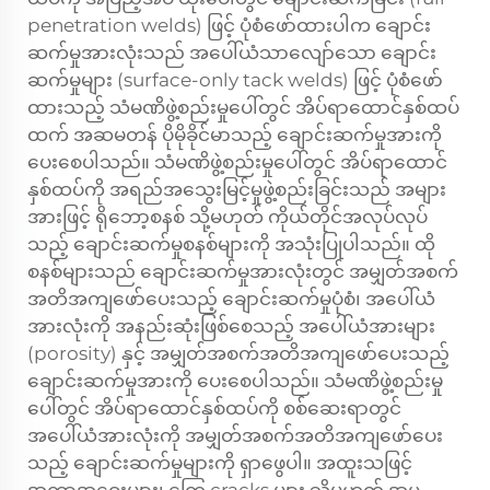
penetration welds) ဖြင့် ပုံစံဖော်ထားပါက ချောင်း
ဆက်မှုအားလုံးသည် အပေါ်ယံသာလျော်သော ချောင်း
ဆက်မှုများ (surface-only tack welds) ဖြင့် ပုံစံဖော်
ထားသည့် သံမဏိဖွဲ့စည်းမှုပေါ်တွင် အိပ်ရာထောင်နှစ်ထပ်
ထက် အဆမတန် ပိုမိုခိုင်မာသည့် ချောင်းဆက်မှုအားကို
ပေးစေပါသည်။ သံမဏိဖွဲ့စည်းမှုပေါ်တွင် အိပ်ရာထောင်
နှစ်ထပ်ကို အရည်အသွေးမြင့်မှုဖွဲ့စည်းခြင်းသည် အများ
အားဖြင့် ရိုဘော့စနစ် သို့မဟုတ် ကိုယ်တိုင်အလုပ်လုပ်
သည့် ချောင်းဆက်မှုစနစ်များကို အသုံးပြုပါသည်။ ထို
စနစ်များသည် ချောင်းဆက်မှုအားလုံးတွင် အမျှတ်အစက်
အတိအကျဖော်ပေးသည့် ချောင်းဆက်မှုပုံစံ၊ အပေါ်ယံ
အားလုံးကို အနည်းဆုံးဖြစ်စေသည့် အပေါ်ယံအားများ
(porosity) နှင့် အမျှတ်အစက်အတိအကျဖော်ပေးသည့်
ချောင်းဆက်မှုအားကို ပေးစေပါသည်။ သံမဏိဖွဲ့စည်းမှု
ပေါ်တွင် အိပ်ရာထောင်နှစ်ထပ်ကို စစ်ဆေးရာတွင်
အပေါ်ယံအားလုံးကို အမျှတ်အစက်အတိအကျဖော်ပေး
သည့် ချောင်းဆက်မှုများကို ရှာဖွေပါ။ အထူးသဖြင့်