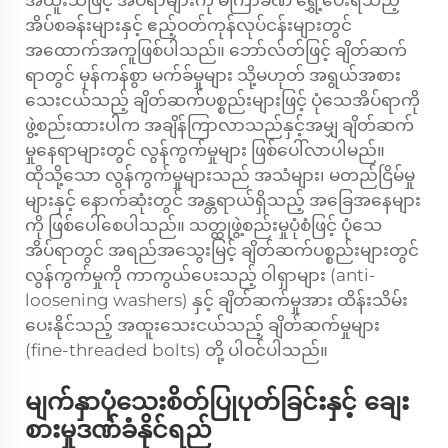
အထူးသဖြင့် အိပ်ရာများကို မကြာခဏ ရွှေ့ပေးရသည့်
အိပ်စခန်းများနှင့် ဧည့်ဝတ်ကုန်လုပ်ငန်းများတွင်
အထောက်အကူဖြစ်ပါသည်။ ဘော်လ်တ်ဖြင့် ချိတ်ဆက်
ရာတွင် မှန်ကန်စွာ မက်ခ်မှုများ သို့မဟုတ် အရွယ်အစား
သေးငယ်သည့် ချိတ်ဆက်ပစ္စည်းများဖြင့် ပုံသေအိပ်ရာကို
ဖွဲ့စည်းထားပါက အချိန်ကြာလာသည်နှင့်အမျှ ချိတ်ဆက်
မှုနေရာများတွင် လွန်ကွက်မှုများ ဖြစ်ပေါ်လာပါမည်။
ထိုသို့သော လွန်ကွက်မှုများသည် အသံများ၊ မတည်ငြိမ်မှု
များနှင့် နောက်ဆုံးတွင် အန္တရာယ်ရှိသည့် အခြေအနေများ
ကို ဖြစ်ပေါ်စေပါသည်။ သတ္ထုဖွဲ့စည်းမှုပုံစံဖြင့် ပုံသေ
အိပ်ရာတွင် အရည်အသွေးမြင့် ချိတ်ဆက်ပစ္စည်းများတွင်
လွန်ကွက်မှုကို ကာကွယ်ပေးသည့် ဝါရှာများ (anti-
loosening washers) နှင့် ချိတ်ဆက်မှုအား ထိန်းသိမ်း
ပေးနိုင်သည့် အထူးသေးငယ်သည့် ချိတ်ဆက်မှုများ
(fine-threaded bolts) တို့ ပါဝင်ပါသည်။
မျက်နှာပုံသေးစိတ်ပြုပုတ်ခြင်းနှင့် ချေး
စားမှုဒဏ်ခံနိုင်ရည်