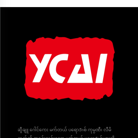
ဆွီချူ ဂေါင်ကေး မက်တယ် ပရောဒักစ် ကုမ္ပဏီ၊ လီမိ