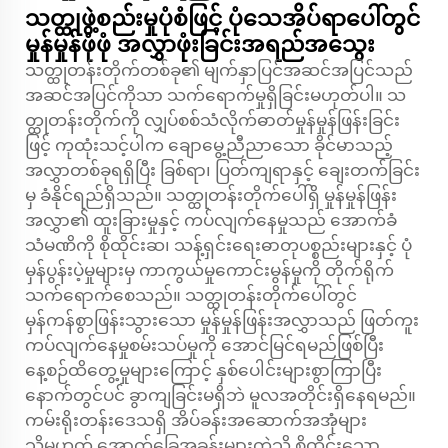
သတ္ထုဖွဲ့စည်းမှုပုံစံဖြင့် ပုံသေအိပ်ရာပေါ်တွင်
မှုန်မှုန်ဖုံဖုံ အလွှာဖုံးခြင်းအရည်အသွေး
သတ္ထုတန်းတိုက်တစ်ခု၏ မျက်နှာပြင်အဆင်အပြင်သည်
အဆင်အပြင်ကိုသာ သက်ရောက်မှုရှိခြင်းမဟုတ်ပါ။ သ
တ္ထုတန်းတိုက်ကို လျှပ်စစ်သံလိုက်ဓာတ်မှုန်မှုန်ဖြန်းခြင်း
ဖြင့် ကုထုံးသင့်ပါက ချောမွေ့ညီညာသော ခိုင်မာသည့်
အလွှာတစ်ခုရရှိပြီး ခြစ်ရာ၊ ပြတ်ကျရာနှင့် ချေးတက်ခြင်း
မှ ခံနိုင်ရည်ရှိသည်။ သတ္ထုတန်းတိုက်ပေါ်ရှိ မှုန်မှုန်ဖြန်း
အလွှာ၏ ထူးခြားမှုနှင့် ကပ်လျက်နေမှုသည် အောက်ခံ
သံမဏိကို စိုထိုင်းဆ၊ သန့်ရှင်းရေးဓာတုပစ္စည်းများနှင့် ပုံ
မှန်ပွန်းပဲ့မှုများမှ ကာကွယ်မှုကောင်းမွန်မှုကို တိုက်ရိုက်
သက်ရောက်စေသည်။ သတ္ထုတန်းတိုက်ပေါ်တွင်
မှန်ကန်စွာဖြန်းသွားသော မှုန်မှုန်ဖြန်းအလွှာသည် ဖြတ်ကူး
ကပ်လျက်နေမှုစမ်းသပ်မှုကို အောင်မြင်ရမည်ဖြစ်ပြီး
နေ့စဉ်ထိတွေ့မှုများကြောင့် နှစ်ပေါင်းများစွာကြာပြီး
နောက်တွင်ပင် ခွာကျခြင်းမရှိဘဲ မူလအတိုင်းရှိနေရမည်။
ကမ်းရိုးတန်းဒေသရှိ အိပ်ခန်းအဆောက်အအုံများ
သို့မဟုတ် အောက်ခြေအခန်းများကဲ့သို့ စိုထိုင်းသော