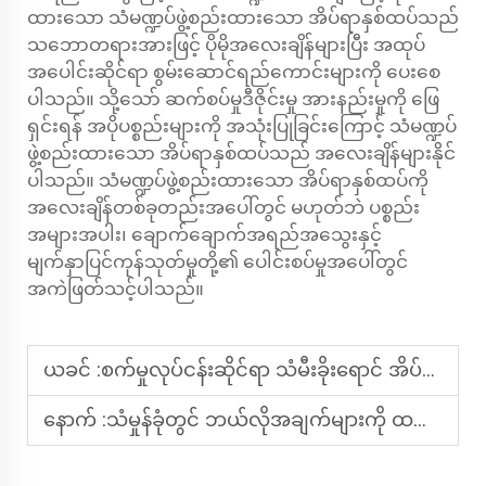
ထားသော သံမဏ္ဍပ်ဖွဲ့စည်းထားသော အိပ်ရာနှစ်ထပ်သည်
သဘောတရားအားဖြင့် ပိုမိုအလေးချိန်များပြီး အထုပ်
အပေါင်းဆိုင်ရာ စွမ်းဆောင်ရည်ကောင်းများကို ပေးစေ
ပါသည်။ သို့သော် ဆက်စပ်မှုဒီဇိုင်းမှု အားနည်းမှုကို ဖြေ
ရှင်းရန် အပိုပစ္စည်းများကို အသုံးပြုခြင်းကြောင့် သံမဏ္ဍပ်
ဖွဲ့စည်းထားသော အိပ်ရာနှစ်ထပ်သည် အလေးချိန်များနိုင်
ပါသည်။ သံမဏ္ဍပ်ဖွဲ့စည်းထားသော အိပ်ရာနှစ်ထပ်ကို
အလေးချိန်တစ်ခုတည်းအပေါ်တွင် မဟုတ်ဘဲ ပစ္စည်း
အများအပါး၊ ချောက်ချောက်အရည်အသွေးနှင့်
မျက်နှာပြင်ကုန်သုတ်မှုတို့၏ ပေါင်းစပ်မှုအပေါ်တွင်
အကဲဖြတ်သင့်ပါသည်။
ယခင် :
စက်မှုလုပ်ငန်းဆိုင်ရာ သံမီးခိုးရောင် အိပ်ရာအောက်ခြေအောက်ခြေကို ရွေးချယ်ရန် အချိန်မှာ မည်သည့်အချိန်တွင် ဖြစ်ပါသနည်း။
နောက် :
သံမှုန်ခုံတွင် ဘယ်လိုအချက်များကို ထည့်သွင်းစဉ်းစားရမည်နည်း။