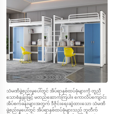
သံမဏိဖွဲ့စည်းမှုပေါ်တွင် အိပ်ရာနှစ်ထပ်ခုံများကို တူညီ
သောစံနှုန်းဖြင့် မတည်ဆောက်ကြပါ။ ကောလိပ်ကျောင်း
အိပ်စက်ခန်းများအတွက် ဒီဇိုင်းရေးဆွဲထားသော သံမဏိ
ဖွဲ့စည်းမှုပေါ်တွင် အိပ်ရာနှစ်ထပ်ခုံများသည် ဘူတီက်