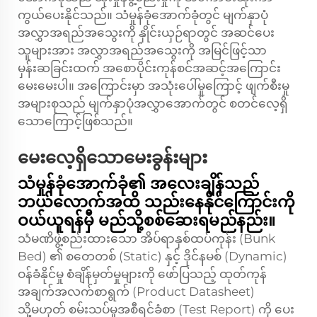
ကွယ်ပေးနိုင်သည်။ သံမှုန်ခုံအောက်ခုံတွင် မျက်နှာပုံ
အလွှာအရည်အသွေးကို နှိုင်းယှဉ်ရာတွင် အဆင်ပေး
သူများအား အလွှာအရည်အသွေးကို အမြင်ဖြင့်သာ
မှန်းဆခြင်းထက် အစောပိုင်းကုန်စင်အဆင့်အကြောင်း
မေးမေးပါ။ အကြောင်းမှာ အသုံးပေါ်မှုကြောင့် ဖျက်စီးမှု
အများစုသည် မျက်နှာပုံအလွှာအောက်တွင် စတင်လေ့ရှိ
သောကြောင့်ဖြစ်သည်။
မေးလေ့ရှိသောမေးခွန်းများ
သံမှုန်ခုံအောက်ခုံ၏ အလေးချိန်သည်
ဘယ်လောက်အထိ သည်းနေနိုင်ကြောင်းကို
ဝယ်ယူရန်မှီ မည်သို့စစ်ဆေးရမည်နည်း။
သံမဏိဖွဲ့စည်းထားသော အိပ်ရာနှစ်ထပ်ကုန်း (Bunk
Bed) ၏ စတေတစ် (Static) နှင့် ဒိုင်နမစ် (Dynamic)
ဝန်ခံနိုင်မှု စံချိန်မှတ်မှုများကို ဖော်ပြသည့် ထုတ်ကုန်
အချက်အလက်စာရွက် (Product Datasheet)
သို့မဟုတ် စမ်းသပ်မှုအစီရင်ခံစာ (Test Report) ကို ပေး