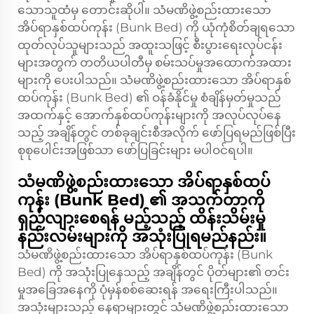
သောသူထံမှ တောင်းဆိုပါ။ သံမဏိဖွဲ့စည်းထားသော
အိပ်ရာနှစ်ထပ်ကုန်း (Bunk Bed) ကို ယုံကုံစိတ်ချရသော
ထုတ်လုပ်သူများသည် အထူးသဖြင့် စီးပွားရေးလုပ်ငန်း
များအတွက် တတိယပါတီမှ စမ်းသပ်မှုအထောက်အထား
များကို ပေးပါသည်။ သံမဏိဖွဲ့စည်းထားသော အိပ်ရာနှစ်
ထပ်ကုန်း (Bunk Bed) ၏ ဝန်ခံနိုင်မှု စံချိန်မှတ်မှုသည်
အထက်နှင့် အောက်နှစ်ထပ်ကုန်းများကို အလုပ်လုပ်နေ
သည့် အချိန်တွင် တစ်ခုချင်းစီအလိုက် ဖော်ပြရမည်ဖြစ်ပြီး
စုစုပေါင်းအဖြစ်သာ ဖော်ပြခြင်းများ မပါဝင်ရပါ။
သံမဏိဖွဲ့စည်းထားသော အိပ်ရာနှစ်ထပ်
ကုန်း (Bunk Bed) ၏ အသက်တာကို
ရှည်လျားစေရန် မည့်သည့် ထိန်းသိမ်းမှု
နည်းလမ်းများကို အသုံးပြုရမည်နည်း။
သံမဏိဖွဲ့စည်းထားသော အိပ်ရာနှစ်ထပ်ကုန်း (Bunk
Bed) ကို အသုံးပြုနေသည့် အချိန်တွင် ပိုတ်များ၏ တင်း
မှုအခြေအနေကို ပုံမှန်စစ်ဆေးရန် အရေးကြီးပါသည်။
အသုံးများသည့် နေရာများတွင် သံမဏိဖွဲ့စည်းထားသော