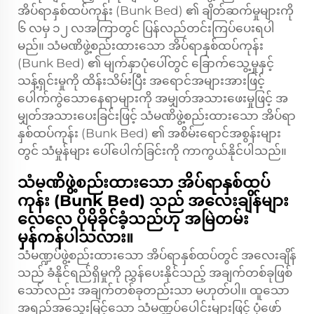
အိပ်ရာနှစ်ထပ်ကုန်း (Bunk Bed) ၏ ချိတ်ဆက်မှုများကို
၆ လမှ ၁၂ လအကြာတွင် ပြန်လည်တင်းကြပ်ပေးရပါ
မည်။ သံမဏိဖွဲ့စည်းထားသော အိပ်ရာနှစ်ထပ်ကုန်း
(Bunk Bed) ၏ မျက်နှာပုံပေါ်တွင် ခြောက်သွေ့မှုနှင့်
သန့်ရှင်းမှုကို ထိန်းသိမ်းပြီး အရောင်အများအားဖြင့်
ပေါက်ကွဲသောနေရာများကို အမျှတ်အသားဖေးမှုဖြင့် အ
မျှတ်အသားပေးခြင်းဖြင့် သံမဏိဖွဲ့စည်းထားသော အိပ်ရာ
နှစ်ထပ်ကုန်း (Bunk Bed) ၏ အစိမ်းရောင်အစွန်းများ
တွင် သံမှုန်များ ပေါ်ပေါက်ခြင်းကို ကာကွယ်နိုင်ပါသည်။
သံမဏိဖွဲ့စည်းထားသော အိပ်ရာနှစ်ထပ်
ကုန်း (Bunk Bed) သည် အလေးချိန်များ
လေလေ ပိုမိုခိုင်ခံ့သည်ဟု အမြဲတမ်း
မှန်ကန်ပါသလား။
သံမဏ္ဍပ်ဖွဲ့စည်းထားသော အိပ်ရာနှစ်ထပ်တွင် အလေးချိန်
သည် ခံနိုင်ရည်ရှိမှုကို ညွှန်ပေးနိုင်သည့် အချက်တစ်ခုဖြစ်
သော်လည်း အချက်တစ်ခုတည်းသာ မဟုတ်ပါ။ ထူသော
အရည်အသွေးမြင့်သော သံမဏ္ဍပ်ပေါင်းများဖြင့် ပုံဖော်