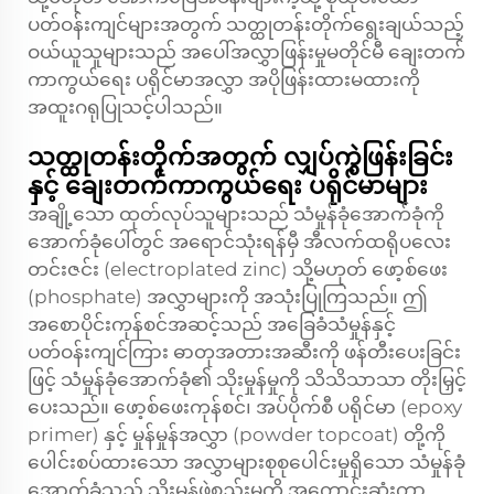
ပတ်ဝန်းကျင်များအတွက် သတ္ထုတန်းတိုက်ရွေးချယ်သည့်
ဝယ်ယူသူများသည် အပေါ်အလွှာဖြန်းမှုမတိုင်မီ ချေးတက်
ကာကွယ်ရေး ပရိုင်မာအလွှာ အပိုဖြန်းထားမထားကို
အထူးဂရုပြုသင့်ပါသည်။
သတ္ထုတန်းတိုက်အတွက် လျှပ်ကွဲဖြန်းခြင်း
နှင့် ချေးတက်ကာကွယ်ရေး ပရိုင်မာများ
အချို့သော ထုတ်လုပ်သူများသည် သံမှုန်ခုံအောက်ခုံကို
အောက်ခုံပေါ်တွင် အရောင်သုံးရန်မှီ အီလက်ထရိုပလေး
တင်းဇင်း (electroplated zinc) သို့မဟုတ် ဖော့စ်ဖေး
(phosphate) အလွှာများကို အသုံးပြုကြသည်။ ဤ
အစောပိုင်းကုန်စင်အဆင့်သည် အခြေခံသံမှုန်နှင့်
ပတ်ဝန်းကျင်ကြား ဓာတုအတားအဆီးကို ဖန်တီးပေးခြင်း
ဖြင့် သံမှုန်ခုံအောက်ခုံ၏ သိုးမှုန်မှုကို သိသိသာသာ တိုးမြှင့်
ပေးသည်။ ဖော့စ်ဖေးကုန်စင်၊ အပ်ပိုက်စီ ပရိုင်မာ (epoxy
primer) နှင့် မှုန်မှုန်အလွှာ (powder topcoat) တို့ကို
ပေါင်းစပ်ထားသော အလွှာများစုစုပေါင်းမှုရှိသော သံမှုန်ခုံ
အောက်ခုံသည် သိုးမှုန်ဖွဲ့စည်းမှုကို အကောင်းဆုံးကာ