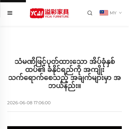
MY
သံမဏိဖြင့်ပုတ်ထားသော အိပ်ခုံနှစ်
ထပ်၏ ခံနိုင်ရည်ကို အကျိုး
သက်ရောက်စေသည့် အချက်များမှာ အ
ဘယ်နည်း။
2026-06-08 17:06:00