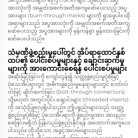
အကွာအဝေးများ၊ ကြေ cracks များ သို့မဟုတ် အပူ
အားလုံးကို အမျှတ်အစက်အတိအကျဖော်ပေးသည့် အပူ
အားများ (burn-through marks) များကို ရှာဖွေပါ။ ထို
အရာများသည် အပူအားလုံးကို အမျှတ်အစက်အတိအကျ
ဖော်ပေးသည့် အပူအားများကို မှန်ကန်စွာ မှုန်းထားခြင်းကို
ဖော်ပေးပါသည်။
သံမဏိဖွဲ့စည်းမှုပေါ်တွင် အိပ်ရာထောင်နှစ်
ထပ်၏ ပေါင်းစပ်မှုများနှင့် ချောင်းဆက်မှု
များကို အားကောင်းစေရန် ပေါင်းစပ်မှုများ
အဆိုးမြင့်ခြင်းကို ကျော်လွန်၍ သတ္ထုဖွဲ့စည်းမှုပုံစံဖြင့်
ပုံသေအိပ်ရာတွင် အဓိကဖွဲ့စည်းမှုနေရာများတွင် ဘော်လ်
တ်ဖြင့် ချိတ်ဆက်ခြင်း (bolt-through connectors)
သို့မဟုတ် အတွင်းပိုင်း ချောင်းများ (threaded inserts)
ကို အသုံးပြုလေ့ရှိပါသည်။ ဤပစ္စည်းများသည် သတ္ထု
ဖွဲ့စည်းမှုပုံစံဖြင့် ပုံသေအိပ်ရာကို ဖွဲ့စည်းမှုအား အားနည်း
စေခြင်းမရှိဘဲ ပြန်လည်ဖွဲ့စည်းနိုင်ရန် အထောက်အကူပေး
ပါသည်။ ထိုသို့သော အခွင့်အလမ်းများသည်