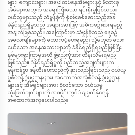
များ၊ ကျောင်းများ၊ အပေါ်ထပ်နေအိမ်များနှင့် မိသားစု
အိမ်များအတွက် အရေးကြီးသော ရင်းနှီးမှုဖြစ်သည်။
ဝယ်သူများသည် သံမှုန်ခုံကို စုံစမ်းစစ်ဆေးသည့်အခါ
ခံနိုင်ရည်ရှိမှုသည် အများအားဖြင့် အဓိကစဥ်းစားရမည့်
အချက်ဖြစ်သည်။ အကြောင်းမှာ သံမှုန်ခုံသည် နေ့စဥ်
အလေးချိန်များကို ထောက်ပံ့ပေးရမည်၊ သို့မဟုတ် သေး
ငယ်သော အနေအထားများကို ခံနိုင်ရည်ရှိရမည်ဖြစ်ပြီး
နှစ်များစွာကြာမှုအထိ ဖွဲ့စည်းပုံအား ထိန်းသိမ်းရမည်
ဖြစ်သည်။ ခံနိုင်ရည်ရှိမှုကို မည်သည့်အချက်များက
မှန်ကန်စွာ ဖန်တီးပေးသည်ကို နားလည်ခြင်းသည် ဝယ်ယူ
မှုစီမံခန့်ခွဲမှုမှုဌာနများ၊ အဆောက်အအုံစီမံခန့်ခွဲမှုမှုဌာန
များနှင့် အိမ်ရှင်များအား စုံလင်သော ဝယ်ယူမှု
ဆုံးဖြတ်ချက်များကို အစပိုင်းတွင်ပဲ ချမှတ်နိုင်ရန်
အထောက်အကူပေးပါသည်။