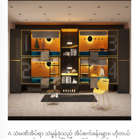
A
သံမဏိအိပ်ရာ
သံမှုန်ခုံသည် အိပ်စက်ခန်းများ၊ ဟိုတယ်