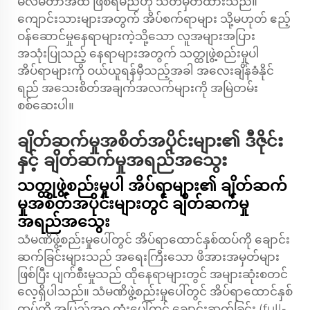
မီလီမီတာအထိ ဖြစ်ရမည်ဟု သတ်မှတ်ထားသည်။
ကျောင်းသားများအတွက် အိပ်စက်ရာများ သို့မဟုတ် ဧည့်
ဝန်ဆောင်မှုနေရာများကဲ့သို့သော လူအများအပြား
အသုံးပြုသည့် နေရာများအတွက် သတ္ထုဖွဲ့စည်းမှုပါ
အိပ်ရာများကို ဝယ်ယူရန်မှီသည့်အခါ အလေးချိန်ခံနိုင်
ရည် အသေးစိတ်အချက်အလက်များကို အမြဲတမ်း
စစ်ဆေးပါ။
ချိတ်ဆက်မှုအစိတ်အပိုင်းများ၏ ဒီဇိုင်း
နှင့် ချိတ်ဆက်မှုအရည်အသွေး
သတ္ထုဖွဲ့စည်းမှုပါ အိပ်ရာများ၏ ချိတ်ဆက်
မှုအစိတ်အပိုင်းများတွင် ချိတ်ဆက်မှု
အရည်အသွေး
သံမဏိဖွဲ့စည်းမှုပေါ်တွင် အိပ်ရာထောင်နှစ်ထပ်ကို ချောင်း
ဆက်ခြင်းများသည် အရေးကြီးသော ဖိအားအမှတ်များ
ဖြစ်ပြီး ပျက်စီးမှုသည် ထိုနေရာများတွင် အများဆုံးစတင်
လေ့ရှိပါသည်။ သံမဏိဖွဲ့စည်းမှုပေါ်တွင် အိပ်ရာထောင်နှစ်
ထပ်ကို အပြည့်အဝ ထုံးပေါ်တွင် ချောင်းဆက်ခြင်း (full-