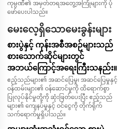
ကုမ္ပဏီ၏ အမှတ်တရအတွေ့အကြုံများကို ပုံ
ဖော်ပေးပါသည်။
မေးလေ့ရှိသောမေးခွန်းများ
စားပွဲနှင့် ကုန်းအစီအစဉ်များသည်
စားသောက်ဆိုင်များတွင်
အဘယ်ကြောင့်အရေးကြီးသနည်း။
ဧည့်သည်များ၏ အဆင်ပြေမှု၊ အဆင်ပြေမှုနှင့်
ဝန်ထမ်းများ၏ ဝန်ဆောင်မှုကို ထိရောက်စွာ
ပြုလုပ်နိုင်မှုတို့ကို ဆုံးဖြတ်ပေးပြီး ဧည့်သည်
များ၏ ကျေနပ်မှုနှင့် ဝင်ငွေကို တိုက်ရိုက်
သက်ရောက်မှုရှိပါသည်။