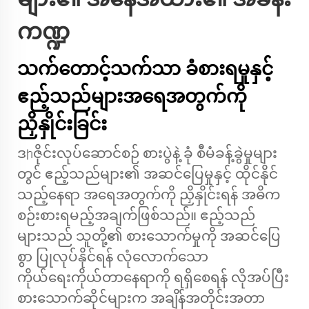
ကဏ္ဍ
သက်တောင့်သက်သာ ခံစားရမှုနှင့်
ဧည့်သည်များအရေအတွက်ကို
ညှိနှိုင်းခြင်း
ဒիဇိုင်းလုပ်ဆောင်စဉ်
စားပွဲနဲ့ ခုံ
စီမံခန့်ခွဲမှုများ
တွင် ဧည့်သည်များ၏ အဆင်ပြေမှုနှင့် ထိုင်နိုင်
သည့်နေရာ အရေအတွက်ကို ညှိနှိုင်းရန် အဓိက
စဉ်းစားရမည့်အချက်ဖြစ်သည်။ ဧည့်သည်
များသည် သူတို့၏ စားသောက်မှုကို အဆင်ပြေ
စွာ ပြုလုပ်နိုင်ရန် လုံလောက်သော
ကိုယ်ရေးကိုယ်တာနေရာကို ရရှိစေရန် လိုအပ်ပြီး
စားသောက်ဆိုင်များက အချိန်အတိုင်းအတာ