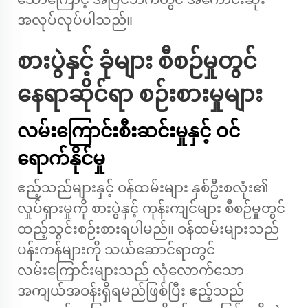
အလုပ်လုပ်ပါသည်။
စားပွဲနှင့် ခုံများ စီစဉ်မှုတွင်
နေရာဆိုင်ရာ စဉ်းစားမှုများ
လမ်းကြောင်းစီးဆင်းမှုနှင့် ဝင်
ရောက်နိုင်မှု
ဧည့်သည်များနှင့် ဝန်ထမ်းများ နှစ်ဦးစလုံး၏
လှုပ်ရှားမှုကို စားပွဲနှင့် ကုန်းကျင်များ စီစဉ်မှုတွင်
ထည့်သွင်းစဉ်းစားရပါမည်။ ဝန်ထမ်းများသည်
ပန်းကန်များကို သယ်ဆောင်ရာတွင်
လမ်းကြောင်းများသည် လုံလောက်သော
အကျယ်အဝန်းရှိရမည်ဖြစ်ပြီး ဧည့်သည်