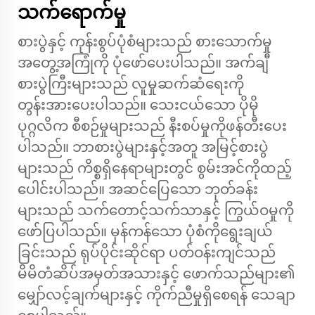
သက်ရောက်မှု
စားပွဲနှင့် ကုန်းစွပ်ပုံစံများသည် စားသောက်မှု
အတွေ့အကြုံကို ပုံဖော်ပေးပါသည်။ အက်ချီ
စားပွဲကြီးများသည် လူမှုဆက်ဆံရေးကို
တွန်းအားပေးပါသည်။ သေးငယ်သော ပိုမို
ပုဂ္ဂလိက စီစဉ်မှုများသည် နီးစပ်မှုကိုဖန်တီးပေး
ပါသည်။ ဘာစားပွဲများနှင့်အတူ အမြင့်စားပွဲ
များသည် ကိစ္စရှိနေရာများတွင် စွမ်းအင်ကိုထည့်
ပေါင်းပါသည်။ အဆင်ပြေသော ဘုတ်ခန်း
များသည် သက်တောင့်သက်သာနှင့် ကြွယ်ဝမှုကို
ဖော်ပြပါသည်။ မှန်ကန်သော ပုံစံကိုရွေးချယ်
ခြင်းသည် ရုပ်ပိုင်းဆိုင်ရာ ပတ်ဝန်းကျင်သည်
မိမိတံဆိပ်အမှတ်အသားနှင့် ဖောက်သည်များ၏
မျှော်လင့်ချက်များနှင့် ကိုက်ညီမှုရှိစေရန် သေချာ