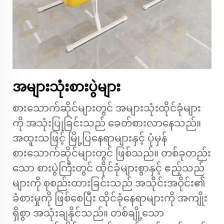
အများသုံးစားပွဲများ
စားသောက်ဆိုင်များတွင် အများသုံးထိုင်ခုံများ
ကို အသုံးပြုခြင်းသည် ခေတ်စားလာနေသည်။
အထူးသဖြင့် မြို့ပြနေရာများနှင့် ပုံမှန်
စားသောက်ဆိုင်များတွင် ဖြစ်သည်။ တစ်ခုတည်း
သော စားပွဲကြီးတွင် ထိုင်ခုံများစွာနှင့် ဧည့်သည်
များကို စုစည်းထားခြင်းသည် အသိုင်းအဝိုင်း၏
ခံစားမှုကို ဖြစ်စေပြီး ထိုင်ခုံနေရာများကို အကျိုး
ရှိစွာ အသုံးချနိုင်သည်။ တစ်ချို့သော