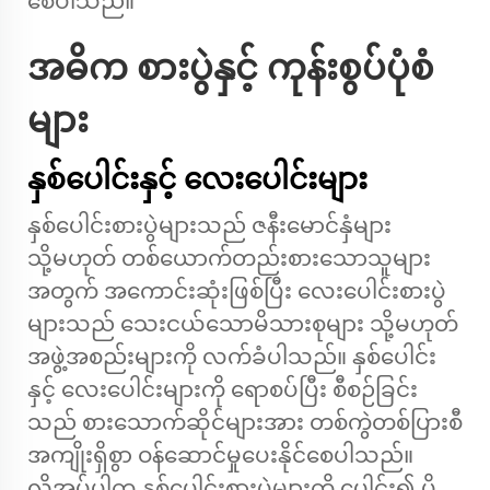
စေပါသည်။
အဓိက စားပွဲနှင့် ကုန်းစွပ်ပုံစံ
များ
နှစ်ပေါင်းနှင့် လေးပေါင်းများ
နှစ်ပေါင်းစားပွဲများသည် ဇနီးမောင်နှံများ
သို့မဟုတ် တစ်ယောက်တည်းစားသောသူများ
အတွက် အကောင်းဆုံးဖြစ်ပြီး လေးပေါင်းစားပွဲ
များသည် သေးငယ်သောမိသားစုများ သို့မဟုတ်
အဖွဲ့အစည်းများကို လက်ခံပါသည်။ နှစ်ပေါင်း
နှင့် လေးပေါင်းများကို ရောစပ်ပြီး စီစဉ်ခြင်း
သည် စားသောက်ဆိုင်များအား တစ်ကွဲတစ်ပြားစီ
အကျိုးရှိစွာ ဝန်ဆောင်မှုပေးနိုင်စေပါသည်။
လိုအပ်ပါက နှစ်ပေါင်းစားပွဲများကို ပေါင်း၍ ပို