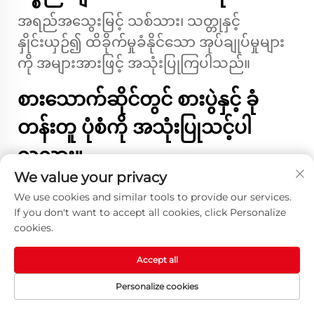
အရည်အသွေးမြင့် သစ်သား၊ သတ္တုနှင့်
နှိုင်းယှဉ်၍ ထိခိုက်မှုခံနိုင်သော အုပ်ချုပ်မှုများ
ကို အများအားဖြင့် အသုံးပြုကြပါသည်။
စားသောက်ဆိုင်တွင် စားပွဲနှင့် ခုံ
တန်းတူ ပုံစံကို အသုံးပြုသင့်ပါ
သလား။
We value your privacy
မလိုအပ်ပါ။ ဥပမာအားဖြင့် ဘူတီကာနှင့် အမြင့်
We use cookies and similar tools to provide our services.
တင်စားပွဲများကဲ့သို့ ပုံစံများကို ရောစပ်အသုံးပြု
If you don't want to accept all cookies, click Personalize
ခြင်းဖြင့် စားသောက်ဆိုင်ဧည့်သည်များ၏
cookies.
စိတ်ကြိုက်ကွဲပြားမှုများကို ဖြည့်ဆည်းပေးနိုင်
Accept all
ပါသည်။
Personalize cookies
စားပွဲနှင့် ခုံများ စီစဉ်ခြင်းဖြင့် အပြင်
HOMEPAGE
ထုတ်ကုန်များ
အီးမေးလ်
ဖုန်း