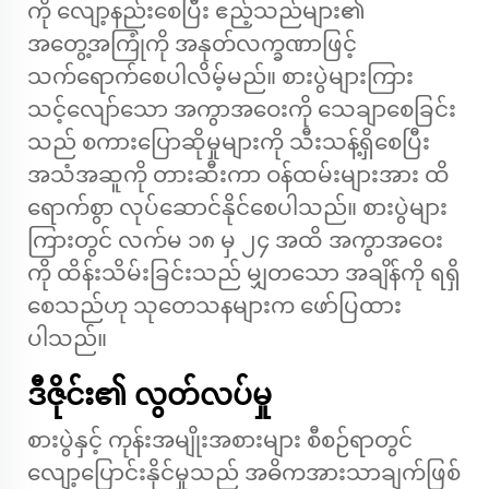
ကို လျော့နည်းစေပြီး ဧည့်သည်များ၏
အတွေ့အကြုံကို အနုတ်လက္ခဏာဖြင့်
သက်ရောက်စေပါလိမ့်မည်။ စားပွဲများကြား
သင့်လျော်သော အကွာအဝေးကို သေချာစေခြင်း
သည် စကားပြောဆိုမှုများကို သီးသန့်ရှိစေပြီး
အသံအဆူကို တားဆီးကာ ဝန်ထမ်းများအား ထိ
ရောက်စွာ လုပ်ဆောင်နိုင်စေပါသည်။ စားပွဲများ
ကြားတွင် လက်မ ၁၈ မှ ၂၄ အထိ အကွာအဝေး
ကို ထိန်းသိမ်းခြင်းသည် မျှတသော အချိန်ကို ရရှိ
စေသည်ဟု သုတေသနများက ဖော်ပြထား
ပါသည်။
ဒီဇိုင်း၏ လွတ်လပ်မှု
စားပွဲနှင့် ကုန်းအမျိုးအစားများ စီစဉ်ရာတွင်
လျော့ပြောင်းနိုင်မှုသည် အဓိကအားသာချက်ဖြစ်