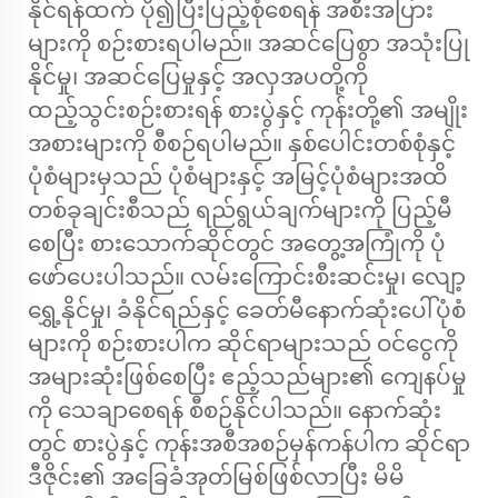
နိုင်ရန်ထက် ပို၍ပြီးပြည့်စုံစေရန် အစီးအပြား
များကို စဉ်းစားရပါမည်။ အဆင်ပြေစွာ အသုံးပြု
နိုင်မှု၊ အဆင်ပြေမှုနှင့် အလှအပတို့ကို
ထည့်သွင်းစဉ်းစားရန် စားပွဲနှင့် ကုန်းတို့၏ အမျိုး
အစားများကို စီစဉ်ရပါမည်။ နှစ်ပေါင်းတစ်စုံနှင့်
ပုံစံများမှသည် ပုံစံများနှင့် အမြင့်ပုံစံများအထိ
တစ်ခုချင်းစီသည် ရည်ရွယ်ချက်များကို ပြည့်မီ
စေပြီး စားသောက်ဆိုင်တွင် အတွေ့အကြုံကို ပုံ
ဖော်ပေးပါသည်။ လမ်းကြောင်းစီးဆင်းမှု၊ လျော့
ရွှေ့နိုင်မှု၊ ခံနိုင်ရည်နှင့် ခေတ်မီနောက်ဆုံးပေါ်ပုံစံ
များကို စဉ်းစားပါက ဆိုင်ရာများသည် ဝင်ငွေကို
အများဆုံးဖြစ်စေပြီး ဧည့်သည်များ၏ ကျေနပ်မှု
ကို သေချာစေရန် စီစဉ်နိုင်ပါသည်။ နောက်ဆုံး
တွင် စားပွဲနှင့် ကုန်းအစီအစဉ်မှန်ကန်ပါက ဆိုင်ရာ
ဒီဇိုင်း၏ အခြေခံအုတ်မြစ်ဖြစ်လာပြီး မိမိ