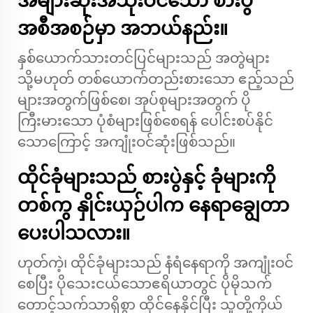
အများဆုံးအသုံးဝင်သော စားပွဲ
အစီအစဉ်မှာ အဘယ်နည်း။
နှစ်ယောက်သားတင်ပြင်များသည် အတွဲများ
သို့မဟုတ် တစ်ယောက်တည်းစားသော ဧည့်သည်
များအတွက်ဖြစ်စေ၊ အုပ်စုများအတွက် ပို
ကြီးမားသော ပုံစံများဖြစ်စေရန် ပေါင်းစပ်နိုင်
သောကြောင့် အကျုံးဝင်ဆုံးဖြစ်သည်။
ထိုင်ခုံများသည် စားပွဲနှင့် ခုံများကို
တစ်ကွ နှိုင်းယှဉ်ပါက နေရာချွေတာ
ပေးပါသလား။
ဟုတ်ကဲ့၊ ထိုင်ခုံများသည် နံရံနေရာကို အကျုံးဝင်
စေပြီး ပိုသေးငယ်သောဧရိယာတွင် ပိုမိုသက်
တောင့်သက်သာရှိစွာ ထိုင်နေနိုင်ပြီး သူတို့ကိုယ်