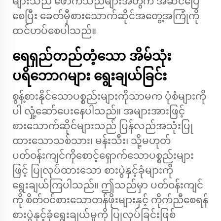
များသည် ဖောက်သည်များအတွက် အဆင်ပြေ
စေပြီး ခေတ်မှီစားသောက်ဆိုင်အတွေ့အကြုံကို
ထင်ဟပ်စေပါသည်။
ရေရှည်တည်တံ့သော အိမ်သုံး
ပရိဘောဂများ ရွေးချယ်ခြင်း
စွန့်စားနိုင်သောပစ္စည်းများကိုသာမက ပုံစံများကို
ပါ လှုံ့ဆော်ပေးနေပါသည်။ အများအားဖြင့်
စားသောက်ဆိုင်များသည် ပြန်လည်အသုံးပြု
ထားသောသစ်သား၊ မန်းသီး၊ သို့မဟုတ်
ပတ်ဝန်းကျင်ကိုစောင့်ရှောက်သောပစ္စည်းများ
ဖြင့် ပြုလုပ်ထားသော စားပွဲနှင့်ခုံများကို
ရွေးချယ်ကြပါသည်။ ဤသည်မှာ ပတ်ဝန်းကျင်
ကို စိတ်ဝင်စားသောတန်ဖိုးများနှင့် ကိုက်ညီစေရန်
စားပွဲနှင့်ခုံရွေးချယ်မှုကို ပြုလုပ်ခြင်းဖြစ်