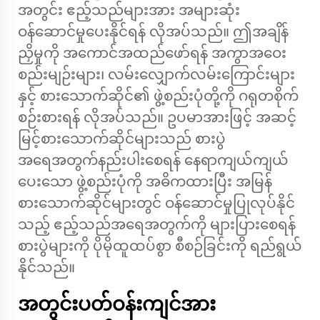
အတွင်း ဧည့်သည်များအား အများဆုံး
ဝန်ဆောင်မှုပေးနိုင်ရန် လိုအပ်သည်။ ဤအချိန်
ညှိမှုကို အကောင်အထည်ဖော်ရန် အကွာအဝေး
စည်းမျဉ်းများ၊ လမ်းလျှောက်လမ်းကြောင်းများ
နှင့် စားသောက်ဆိုင်၏ ဖွဲ့စည်းပုံတို့ကို ဂရုတစိုက်
စဉ်းစားရန် လိုအပ်သည်။ ဥပမာအားဖြင့် အဆင့်
မြင့်စားသောက်ဆိုင်များသည် စားပွဲ
အရေအတွက်နည်းပါးစေရန် နေရာကျယ်ကျယ်
ပေးသော ဖွဲ့စည်းပုံကို အဓိကထားပြီး အမြန်
စားသောက်ဆိုင်များတွင် ဝန်ဆောင်မှုပြုလုပ်နိုင်
သည့် ဧည့်သည်အရေအတွက်ကို များပြားစေရန်
စားပွဲများကို ပိုမိုထူထပ်စွာ စီစဉ်ခြင်းကို ရည်ရွယ်
နိုင်သည်။
အတွင်းပတ်ဝန်းကျင်အား