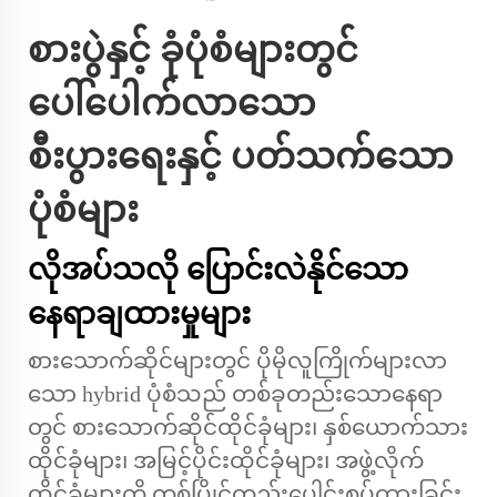
စားပွဲနှင့် ခုံပုံစံများတွင်
ပေါ်ပေါက်လာသော
စီးပွားရေးနှင့် ပတ်သက်သော
ပုံစံများ
လိုအပ်သလို ပြောင်းလဲနိုင်သော
နေရာချထားမှုများ
စားသောက်ဆိုင်များတွင် ပိုမိုလူကြိုက်များလာ
သော hybrid ပုံစံသည် တစ်ခုတည်းသောနေရာ
တွင် စားသောက်ဆိုင်ထိုင်ခုံများ၊ နှစ်ယောက်သား
ထိုင်ခုံများ၊ အမြင့်ပိုင်းထိုင်ခုံများ၊ အဖွဲ့လိုက်
ထိုင်ခုံများကို တစ်ပြိုင်တည်းပေါင်းစပ်ထားခြင်း