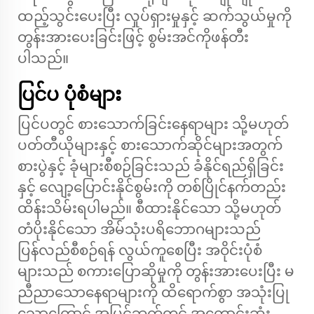
ထည့်သွင်းပေးပြီး လှုပ်ရှားမှုနှင့် ဆက်သွယ်မှုကို
တွန်းအားပေးခြင်းဖြင့် စွမ်းအင်ကိုဖန်တီး
ပါသည်။
ပြင်ပ ပုံစံများ
ပြင်ပတွင် စားသောက်ခြင်းနေရာများ သို့မဟုတ်
ပတ်တီယိုများနှင့် စားသောက်ဆိုင်များအတွက်
စားပွဲနှင့် ခုံများစီစဉ်ခြင်းသည် ခံနိုင်ရည်ရှိခြင်း
နှင့် လျော့ပြောင်းနိုင်စွမ်းကို တစ်ပြိုင်နက်တည်း
ထိန်းသိမ်းရပါမည်။ စီထားနိုင်သော သို့မဟုတ်
တံပိုးနိုင်သော အိမ်သုံးပရိဘောဂများသည်
ပြန်လည်စီစဉ်ရန် လွယ်ကူစေပြီး အဝိုင်းပုံစံ
များသည် စကားပြောဆိုမှုကို တွန်းအားပေးပြီး မ
ညီညာသောနေရာများကို ထိရောက်စွာ အသုံးပြု
သောကြောင့် အပြင်ဘက်တွင် အကောင်းဆုံး