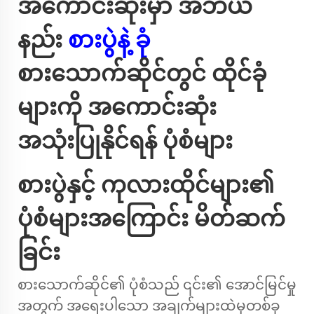
အကောင်းဆုံးမှာ အဘယ်
နည်း
စားပွဲနဲ့ ခုံ
စားသောက်ဆိုင်တွင် ထိုင်ခုံ
များကို အကောင်းဆုံး
အသုံးပြုနိုင်ရန် ပုံစံများ
စားပွဲနှင့် ကုလားထိုင်များ၏
ပုံစံများအကြောင်း မိတ်ဆက်
ခြင်း
စားသောက်ဆိုင်၏ ပုံစံသည် ၎င်း၏ အောင်မြင်မှု
အတွက် အရေးပါသော အချက်များထဲမှတစ်ခု