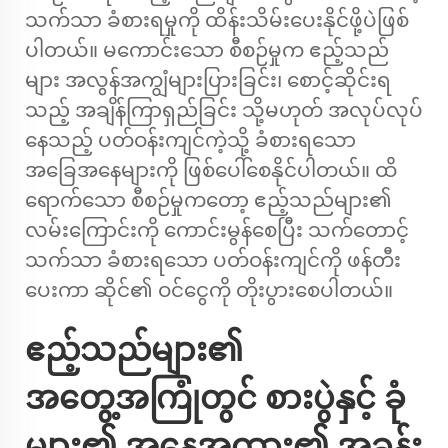
သက်သာ ခံစားရမှုကို ထိန်းသိမ်းပေးနိုင်ဖို့ပဲဖြစ်
ပါတယ်။ မကောင်းသော စီစဉ်မှုက ဧည့်သည်
များ အလွန်အကျွံများပြားခြင်း၊ စောင့်ဆိုင်းရ
သည့် အချိန်ကြာရှည်ခြင်း သို့မဟုတ် အလုပ်လုပ်
နေသည့် ပတ်ဝန်းကျင်ကဲ့သို့ ခံစားရသော
အခြေအနေများကို ဖြစ်ပေါ်စေနိုင်ပါတယ်။ ထိ
ရောက်သော စီစဉ်မှုကတော့ ဧည့်သည်များ၏
လမ်းကြောင်းကို ကောင်းမွန်စေပြီး သက်တောင့်
သက်သာ ခံစားရသော ပတ်ဝန်းကျင်ကို ဖန်တီး
ပေးကာ ဆိုင်၏ ဝင်ငွေကို တိုးပွားစေပါတယ်။
ဧည့်သည်များ၏
အတွေ့အကြုံတွင် စားပွဲနှင့် ခုံ
များ၏ အနေအထား၏ အခန်း