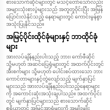
စားသောက်ဆိုင်များတွင် မသင့်တော်သော်လည်း
အများသုံးစားပွဲများသည် အတူတူဝိုင်းပြီး အမြန်
ပြောင်းလဲနိုင်သည့် နေရာများတွင် ကောင်းမွန်စွာ
အသုံးပြုနိုင်သည်။
အမြင့်ပိုင်းထိုင်ခုံများနှင့် ဘာထိုင်ခုံ
များ
အားလပ်ချိန်နည်းပါးသည့် ဘား၊ ကော်ဖီဆိုင်
သို့မဟုတ် အဆင်ပြေရုံများတွင် အထက်ပိုင်းတွင်
အီးစက်များ သို့မဟုတ် ပေါင်းစပ်ထားသော ဘား
ကောင်တာများနှင့်တွဲလျော်သည့် မျက်နှာပြင်
များသည် အားလပ်ချိန်နည်းပါးသည့်နေရာများ
ကို အကောင်းဆုံးအသုံးချပါသည်။ အထက်ပိုင်း
တွင် မျက်နှာပြင်များသည် စားသောက်ဆိုင်
ဧရိယာတွင် အမြင်အာရုံများကို အမျိုးမျိုး