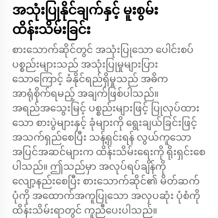
အသုံးပြုနိုင်ချက်နှင့် မူးစွမ်း
ထိန်းသိမ်းခြင်း
စားသောက်ဆိုင်တွင် အသုံးပြုသော ပေါင်းစပ်
ပစ္စည်းများသည် အသုံးပြုမှုများပြား
သောကြောင့် ခံနိုင်ရည်ရှိမှုသည် အဓိက
အာရုံစိုက်ရမည့် အချက်ဖြစ်ပါသည်။
အရည်အသွေးမြင့် ပစ္စည်းများဖြင့် ပြုလုပ်ထား
သော စားပွဲများနှင့် ခုံများကို ရွေးချယ်ခြင်းဖြင့်
အသက်ရှည်စေပြီး သန့်ရှင်းရန် လွယ်ကူသော
အပြင်အဆင်များက ထိန်းသိမ်းရေးကို ရိုးရှင်းစေ
ပါသည်။ ဤသည်မှာ အလုပ်ရပ်ချိန်ကို
လျော့နည်းစေပြီး စားသောက်ဆိုင်၏ မိတ်ဆက်
ပုံကို အထောက်အကူပြုသော အလှပဆုံး ပုံစံကို
ထိန်းသိမ်းရာတွင် ကူညီပေးပါသည်။