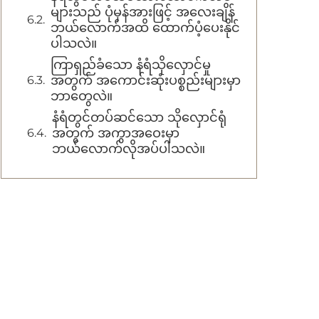
များသည် ပုံမှန်အားဖြင့် အလေးချိန်
ဘယ်လောက်အထိ ထောက်ပံ့ပေးနိုင်
ပါသလဲ။
ကြာရှည်ခံသော နံရံသိုလှောင်မှု
အတွက် အကောင်းဆုံးပစ္စည်းများမှာ
ဘာတွေလဲ။
နံရံတွင်တပ်ဆင်သော သိုလှောင်ရုံ
အတွက် အကွာအဝေးမှာ
ဘယ်လောက်လိုအပ်ပါသလဲ။