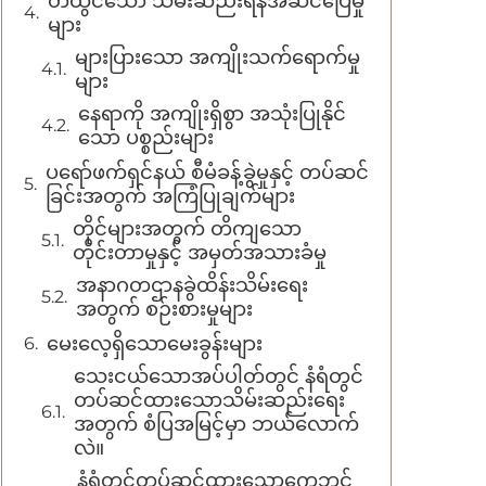
တီထွင်သော သိမ်းဆည်းရန်အဆင်ပြေမှု
များ
များပြားသော အကျိုးသက်ရောက်မှု
များ
နေရာကို အကျိုးရှိစွာ အသုံးပြုနိုင်
သော ပစ္စည်းများ
ပရော်ဖက်ရှင်နယ် စီမံခန့်ခွဲမှုနှင့် တပ်ဆင်
ခြင်းအတွက် အကြံပြုချက်များ
တိုင်များအတွက် တိကျသော
တိုင်းတာမှုနှင့် အမှတ်အသားခံမှု
အနာဂတဌာနခွဲထိန်းသိမ်းရေး
အတွက် စဉ်းစားမှုများ
မေးလေ့ရှိသောမေးခွန်းများ
သေးငယ်သောအပ်ပါတ်တွင် နံရံတွင်
တပ်ဆင်ထားသောသိမ်းဆည်းရေး
အတွက် စံပြအမြင့်မှာ ဘယ်လောက်
လဲ။
နံရံတွင်တပ်ဆင်ထားသောကေဘင်