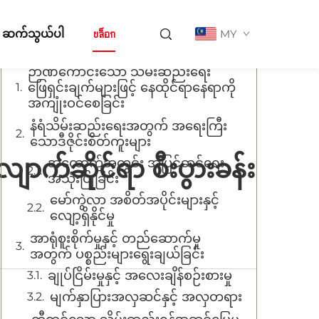
အကြောင်းအရာများ
့် ဆက်သွယ်ပါ
บล็อก
MY
ဉာဏ်ကောင်းသော သိမ်းဆည်းရေး
ဖြေရှင်းချက်များဖြင့် နေထိုင်ရာနေရာကို
အကျုံးဝင်စေခြင်း
နံရံသိမ်းဆည်းရေးအတွက် အရေးကြီး
သောဒီဇိုင်းစိတ်ကူးများ
်ဆိုင်ရာ စီးပွားခန်း
အထောက်အတွင်း အပြင်ဆင်ရေး
အသုံးပြုခြင်း
မော်ကွဲလာ အစိတ်အပိုင်းများနှင့်
လျော့ရှိနိုင်မှု
အာရုံစူးစိုက်မှုနှင့် တည်ဆောက်မှု
အတွက် ပစ္စည်းများရွေးချယ်ခြင်း
ချုပ်ငြိမ်းမှုနှင့် အလေးချိန်စဉ်းစားမှု
မျက်နှာပြားအလှဆင်နှင့် အလှတရား