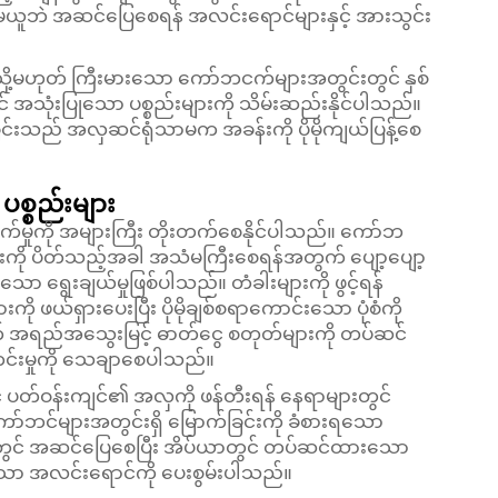
ိုမယူဘဲ အဆင်ပြေစေရန် အလင်းရောင်များနှင့် အားသွင်း
 သို့မဟုတ် ကြီးမားသော ကော်ဘငက်များအတွင်းတွင် နှစ်
်တွင် အသုံးပြုသော ပစ္စည်းများကို သိမ်းဆည်းနိုင်ပါသည်။
င်းသည် အလှဆင်ရုံသာမက အခန်းကို ပိုမိုကျယ်ပြန့်စေ
ပစ္စည်းများ
ာက်မှုကို အများကြီး တိုးတက်စေနိုင်ပါသည်။ ကော်ဘ
ားကို ပိတ်သည့်အခါ အသံမကြီးစေရန်အတွက် ပျော့ပျော့
ော ရွေးချယ်မှုဖြစ်ပါသည်။ တံခါးများကို ဖွင့်ရန်
ု ဖယ်ရှားပေးပြီး ပိုမိုချစ်စရာကောင်းသော ပုံစံကို
် အရည်အသွေးမြင့် ဓာတ်ငွေ စတုတ်များကို တပ်ဆင်
ေးကင်းမှုကို သေချာစေပါသည်။
် ပတ်ဝန်းကျင်၏ အလှကို ဖန်တီးရန် နေရာများတွင်
ာ်ဘင်များအတွင်းရှိ မြောက်ခြင်းကို ခံစားရသော
ာတွင် အဆင်ပြေစေပြီး အိပ်ယာတွင် တပ်ဆင်ထားသော
ာ အလင်းရောင်ကို ပေးစွမ်းပါသည်။