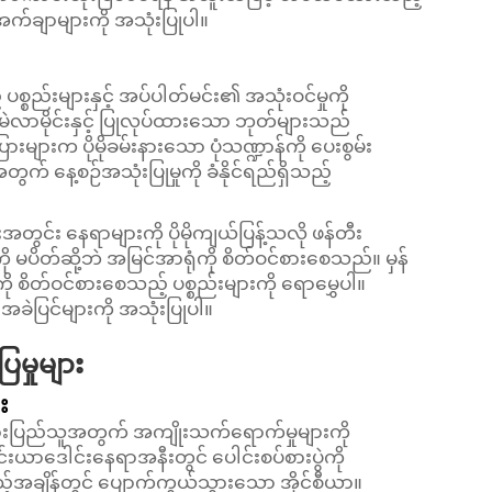
က်ချာများကို အသုံးပြုပါ။
ပစ္စည်းများနှင့် အပ်ပါတ်မင်း၏ အသုံးဝင်မှုကို
 မဲလာမိုင်းနှင့် ပြုလုပ်ထားသော ဘုတ်များသည်
ားများက ပိုမိုခမ်းနားသော ပုံသဏ္ဍာန်ကို ပေးစွမ်း
 နေ့စဉ်အသုံးပြုမှုကို ခံနိုင်ရည်ရှိသည့်
င်း နေရာများကို ပိုမိုကျယ်ပြန့်သလို ဖန်တီး
မပိတ်ဆို့ဘဲ အမြင်အာရုံကို စိတ်ဝင်စားစေသည်။ မှန်
ို စိတ်ဝင်စားစေသည့် ပစ္စည်းများကို ရောမွှေပါ။
ဲပြင်များကို အသုံးပြုပါ။
မှုများ
း
ားပြည်သူအတွက် အကျိုးသက်ရောက်မှုများကို
းယာဒေါင်းနေရာအနီးတွင် ပေါင်းစပ်စားပွဲကို
်အချိန်တွင် ပျောက်ကွယ်သွားသော အိုင်စီယာ။