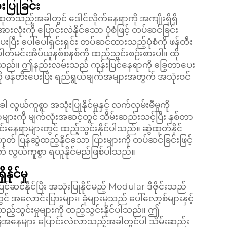
ြုခြင်း
ုတ်သည့်အခါတွင် ဒေါင်လိုက်နေရာကို အကျိုးရှိရှိ
ံးကို ပြောင်းလဲနိုင်သော ပုံစံဖြင့် တပ်ဆင်ခြင်း
ီး ပေါ်ပေါ်ရှင်းရှင်း တပ်ဆင်ထားသည့်ပုံစံကို ဖန်တီး
ါတ်မင်းအိပ်ယူနစ်စနစ်ကို ထည့်သွင်းစဉ်းစားပါ။ ထို
ပါသည်။ ဤနည်းလမ်းသည် ကုန်းပြင်နေရာကို ခြွေတာပေး
ို ဖန်တီးပေးပြီး ရည်ရွယ်ချက်အများအတွက် အသုံးဝင်
ယ်ကူစွာ အသုံးပြုနိုင်မှုနှင့် လက်လှမ်းမီမှုကို
ားကို မျက်လုံးအဆင့်တွင် သိမ်းဆည်းသင့်ပြီး နှစ်တာ
ရာများတွင် ထည့်သွင်းနိုင်ပါသည်။ ဆွဲထုတ်နိုင်
 ပြန်ဆွဲထည့်နိုင်သော ပြားများကို တပ်ဆင်ခြင်းဖြင့်
ဘဲ လွယ်ကူစွာ ရယူနိုင်မည်ဖြစ်ပါသည်။
ိုင်မှု
င်နိုင်ပြီး အသုံးပြုနိုင်မည့် Modular ဒီဇိုင်းသည်
ုံတွင် အလောင်းပြားများ၊ ခုံများမှသည် ပေါ်လော့စ်များနှင့်
့်သွင်းမှုများကို ထည့်သွင်းနိုင်ပါသည်။ ဤ
ှုအခြေအနေများ ပြောင်းလဲလာသည့်အခါတွင်ပါ သိမ်းဆည်း