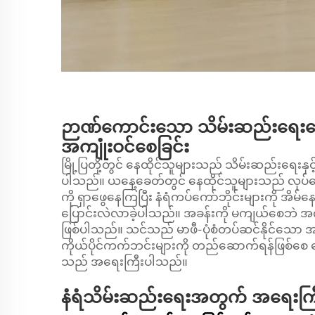
ဉာဏ်ကောင်းသော သိမ်းဆည်းရေးဖြေရှ
အကျုံးဝင်စေခြင်း
မြို့ပြတို့တွင် နေထိုင်သူများသည် သိမ်းဆည်းရေးနှ
ပါသည်။ ယနေ့ခေတ်တွင် နေထိုင်သူများသည် လုပ်ဆောင်နိ
ကို ရှာဖွေနေကြပြီး နံရံကပ်ကော်ဘိုင်းများကို အိ
ပြောင်းလဲလာခဲ့ပါသည်။ အခန်းကို မကျယ်စေဘဲ အကျုံ
ဖြစ်ပါသည်။ သင်သည် မာဖီ-ပုံစံတပ်ဆင်နိုင်သော အပ
ကိုယ်ပိုင်ကက်ဘင်းများကို တည်ဆောက်ရန်ဖြစ်စေ နေ
သည် အရေးကြီးပါသည်။
နံရံသိမ်းဆည်းရေးအတွက် အရေးကြီးသ