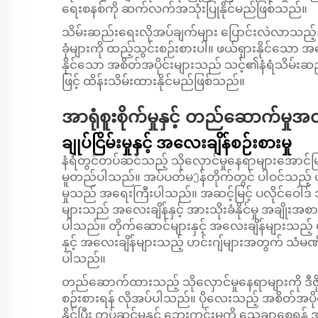
ရေးစနစ်ကို ဆက်လက်အသုံးပြုနိုင်မည်ဖြစ်သည်။
သိမ်းဆည်းရေးလိုအပ်ချက်များ ပြောင်းလဲလာသည့်အခါတ
ခုံများကို ထည့်သွင်းစဉ်းစားပါ။ ဖယ်ရှားနိုင်သော အလေ
နိုင်သော အစိတ်အပိုင်းများသည် သင့်၏နံရံသိမ်းဆည်
ဖြင့် ထိန်းသိမ်းထားနိုင်မည်ဖြစ်သည်။
အာရုံစူးစိုက်မှုနှင့် တည်ဆောက်မှုအ
ချုပ်ငြိမ်းမှုနှင့် အလေးချိန်စဉ်းစားမှု
နံရံတွင်တပ်ဆင်သည့် သိုလှောင်မှုနေရာများအောင်မြင
မူတည်ပါသည်။ အပ်ပတ်မეန်တိုက်တွင် ပါဝင်သည့် 
မှုသည် အရေးကြီးပါသည်။ အဆင့်မြင့် ပလိုင်ဝေါဒ် 
များသည် အလေးချိန်နှင့် အားသိုးခံနိုင်မှု အချိုးအစားကေ
ပါသည်။ တိုက်ဆောင်များနှင့် အလေးချိန်များသည့် ပ
နှင့် အလေးချိန်များသည့် ဟင်းဂျ်များအတွက် သံမဏိ
ပါသည်။
တည်ဆောက်ထားသည့် သိုလှောင်မှုနေရာများကို ဒီဇိုင်
စဉ်းစားရန် လိုအပ်ပါသည်။ ပိုလေးသည့် အစိတ်အပိုင
နိုင်ပြီး တပ်ဆင်မှုနှင့် ဘေးကင်းမှုကို သေချာစ