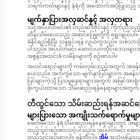
ဘရက်ကတ်များနှင့် နံရံကို အထောက်အပံ့ပြုသည့် အ
မျက်နှာပြားအလှဆင်နှင့် အလှတရား
သင့်အပ်ပါတ်မင်း၏ တည်ဆဲဒီဇိုင်းနှင့် ကိုက်ညီသည့် 
ထိန်းသိမ်းပေးသည့် အဆင်ပြေမှုတို့ကို ရွေးချယ်ပါ။
ခံနိုင်ရည်ရှိပြီး သန့်ရှင်းရန် လွယ်ကူသည်။ သစ်သားပြ
ပါသည်။ အပ်ပါတ်မင်း ဆောင်းယာထိုင်းဒေသများအတွက်
အစွန်းအထင်းခံ လမိန်းများကို စဉ်းစားပါ။
အလင်းရောင်များကို ကမ်းလှမ်းသည့်အတွက် အခန်းအတွ
ပေးသည်။ အက်ကွဲသော မျက်နှာပြင်များက အခန်းကို 
ပြင်များကဲ့သို့ ပြသမှုနေရာများအတွက် အမြင်အာရုံက
ဖုံးကွယ်ထားသော သိမ်းဆည်းရန်နေရာများအတွက် အခ
တီထွင်သော သိမ်းဆည်းရန်အဆင်ပြေ
များပြားသော အကျိုးသက်ရောက်မှုမျာ
ခေတ်မှီသော နံရံသိမ်းဆည်းရန်နေရာများတွင် အမျ
ထည့်သွင်းစဉ်းစားသင့်ပါသည်။ အပ်ပါတ်မင်း ဆောင်
ထည့်သွင်းစဉ်းစားပါ။ ဖန်တီးပါ။
အိမ်
အသုံးမပြုသည့