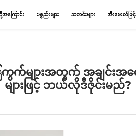
ို့အကြောင်း
ပစ္စည်းများ
သတင်းများ
အီးမေးလ်ဖြင
က်များအတွက် အချင်းအလျောက
များဖြင့် ဘယ်လိုဒီဇိုင်းမည်?