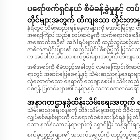
ပရော်ဖက်ရှင်နယ် စီမံခန့်ခွဲမှုနှင့
တိုင်များအတွက် တိကျသော တိုင်းတာမှု
နံရံတွင် သိမ်းဆည်းရန်နေရာများကို အောင်မြင်စ
အရေးကြီးပါသည်။ တပ်ဆင်မှုကို သက်ရောက်စေနိုင်သော 
အဆောက်အဦ၏ အင်္ဂါရပ်များကို ထည့်သွင်းစဉ်းစားပ
အစိတ်အပိုင်းများ၏ အတွင်းပိုင်း စီစဉ်မှုကို ပြ
က အပ်ပါတ်အိပ်ယာ စက်စွမ်းများအတွက် တိကျသော
အစီအစဉ်ကို စီမံသည့်အခါတွင် လမ်းကြောင်းစီးဆင်းမှုန
ရာတွင် အဆင်ပြေစေရန်နှင့် သိမ်းဆည်းရန်နေရာမျာ
လုံလောက်သော နေရာကို သေချာစေပါ။ သိမ်းဆည်းရန်
စေရန် ပြတင်းများ၏ နေရာနှင့် သဘာဝအလင်းရောင်ပု
အနာဂတဌာနခွဲထိန်းသိမ်းရေးအတွက် စဉ်
သိမ်းဆည်းရေးစနစ်ကို ထိန်းသိမ်းမှုအတွက် ဒီဇိုင်
လျှပ်စစ်စနစ်များကို ဝင်ရောက်စစ်ဆေးနိုင်ရန် ဖြုတ်နိ
သော နက်နဲသောနေရာများကို ရှောင်ပြီး သန့်ရှင်းရလ
စက်မှုပစ္စည်းများ၏ အသက်အရွယ်ကို ထည့်သွင်းစဉ