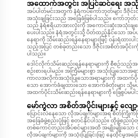
အထောက်အတွင်း အပြင်ဆင်ရေး အသုံးပ
အပ်ပါတ်မင်းအတွက် နံရံကပ်ကော်ဘုတ်များ ဒီဇိုင်းထ
အသုံးချခြင်းသည် အခြေခံဖြစ်ပါသည်။ ကော်ဘုတ်အားလု
သည် နံရံဧရိယာအားလုံးကို အကောင်းဆုံးအသုံးချပေးပြ
ပေးပါသည်။ နံရံအတွင်းသို့ ပိတ်ထည့်နိုင်သော အပ်ပ
နေရာကို သိမ်းဆည်းရန်နေရာများဖြင့် ဝန်းရံထား
သည့်အပြင် တစ်ခုတည်းသော ဒီဇိုင်းအစိတ်အပိုင်းက
ပါသည်။
ဒေါင်လိုက်သိမ်းဆည်းရန်နေရာများကို စီစဉ်သည့်အခါ လွ
စဉ်းစားရပါမည်။ အကြိမ်များစွာ အသုံးပြုသောအရာမျ
ကာလအလိုက်အသုံးပြုသောအရာများကို အထက်ပိုင်းနေ
သော အောက်ခံချထားသော အောက်ခံတုံးများ သို့မဟုတ်
အထက်ပိုင်းသိမ်းဆည်းရန်နေရာများကို ခြေစွပ်မပါ
မော်ကွဲလာ အစိတ်အပိုင်းများနှင့် လျော့ရှိန
ပြောင်းလဲနေသော လိုအပ်ချက်များအရ စိတ်ကြိုက်ပြင်ဆ
အခြေခံဖွဲ့စည်းပုံဖြင့် စတင်နိုင်ပါသည်။ ထိုဖွဲ့စည်းပ
တစ်ကောင်တည်းအိပ်စင်များအထိ အမျိုးမျိုးသော ထည
လိုအပ်ချက်များကို အသုံးပြုခြင်းဖြင့် နေထိုင်မ