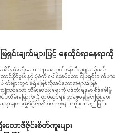
င်းချက်များဖြင့် နေထိုင်ရာနေရာကို
င့် အိမ်သုံးပရိဘောဂများအတွက် ဖန်တီးမှုများလိုအပ်
ုင်စွမ်းနှင့် ပုံစံကို ပေါင်းစပ်သော ဖြေရှင်းချက်များ
မ်နေပါတ်များတွင် မရှိမဖြစ်လိုအပ်သောအရာအဖြစ်
းဝင်သော သိမ်းဆည်းရေးကို ဖန်တီးရန်မှာ စိန်ခေါ်မှု
်ပ်တိမ်းခြောက်ကို တပ်ဆင်ရန် ရှာဖွေနေခြင်းဖြစ်စေ၊
ရာချထားမှုဒီဇိုင်း၏ စိတ်ကူးများကို နားလည်ခြင်း
ောဒီဇိုင်းစိတ်ကူးများ