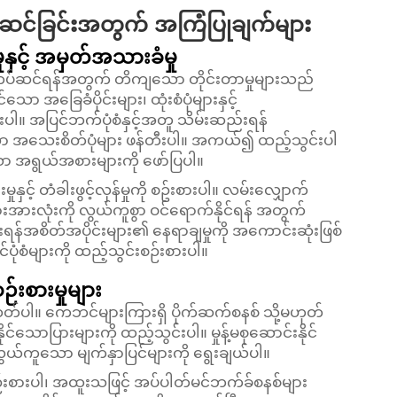
် တပ်ဆင်ခြင်းအတွက် အကြံပြုချက်များ
နှင့် အမှတ်အသားခံမှု
ွာ တပ်ဆင်ရန်အတွက် တိကျသော တိုင်းတာမှုများသည်
အခြေခံပိုင်းများ၊ ထုံးစံပုံများနှင့်
ါ။ အပြင်ဘက်ပုံစံနှင့်အတူ သိမ်းဆည်းရန်
သသော အသေးစိတ်ပုံများ ဖန်တီးပါ။ အကယ်၍ ထည့်သွင်းပါ
 အရွယ်အစားများကို ဖော်ပြပါ။
ှင့် တံခါးဖွင့်လှန်မှုကို စဥ်းစားပါ။ လမ်းလျှောက်
းအားလုံးကို လွယ်ကူစွာ ဝင်ရောက်နိုင်ရန် အတွက်
အစိတ်အပိုင်းများ၏ နေရာချမှုကို အကောင်းဆုံးဖြစ်
ံစံများကို ထည့်သွင်းစဉ်းစားပါ။
းစားမှုများ
းထုတ်ပါ။ ကေဘင်များကြားရှိ ပိုက်ဆက်စနစ် သို့မဟုတ်
ုင်သောပြားများကို ထည့်သွင်းပါ။ မှုန့်မစုဆောင်းနိုင်
ွယ်ကူသော မျက်နှာပြင်များကို ရွေးချယ်ပါ။
်းစားပါ၊ အထူးသဖြင့် အပ်ပါတ်မင်ဘက်ခ်စနစ်များ