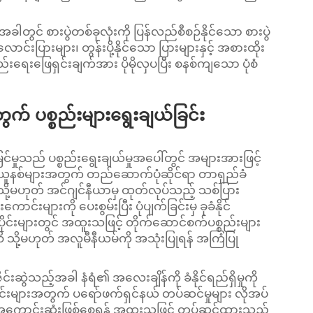
ွင် စားပွဲတစ်ခုလုံးကို ပြန်လည်စီစဉ်နိုင်သော စားပွဲ
ာင်းပြားများ၊ တွန်းပို့နိုင်သော ပြားများနှင့် အစားထိုး
းရေးဖြေရှင်းချက်အား ပိုမိုလှပပြီး စနစ်ကျသော ပုံစံ
တွက် ပစ္စည်းများရွေးချယ်ခြင်း
်မှုသည် ပစ္စည်းရွေးချယ်မှုအပေါ်တွင် အများအားဖြင့်
ယူနစ်များအတွက် တည်ဆောက်ပုံဆိုင်ရာ တာရှည်ခံ
သို့မဟုတ် အင်ဂျင်နီယာမှ ထုတ်လုပ်သည့် သစ်ပြား
ာင်းများကို ပေးစွမ်းပြီး ပုံပျက်ခြင်းမှ ခုခံနိုင်
ိုင်းများတွင် အထူးသဖြင့် တိုက်ဆောင်စက်ပစ္စည်းများ
 သို့မဟုတ် အလူမီနီယမ်ကို အသုံးပြုရန် အကြံပြု
းဆွဲသည့်အခါ နံရံ၏ အလေးချိန်ကို ခံနိုင်ရည်ရှိမှုကို
်းများအတွက် ပရော်ဖက်ရှင်နယ် တပ်ဆင်မှုများ လိုအပ်
ေရန် အကောင်းဆုံးဖြစ်စေရန် အထူးသဖြင့် တပ်ဆင်ထားသည့်