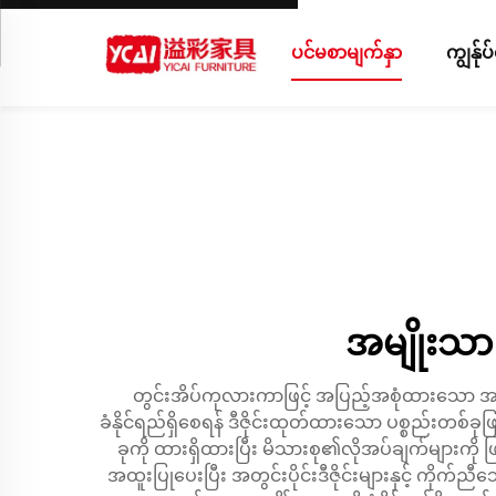
ပင်မစာမျက်နှာ
ကျွန်ု
အမျိုးသား
တွင်းအိပ်ကုလားကာဖြင့် အပြည့်အစုံထားသော အဖု
ခံနိုင်ရည်ရှိစေရန် ဒီဇိုင်းထုတ်ထားသော ပစ္စည်းတစ်
ခုကို ထားရှိထားပြီး မိသားစု၏လိုအပ်ချက်များကို ဖြ
အထူးပြုပေးပြီး အတွင်းပိုင်းဒီဇိုင်းများနှင့် 