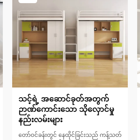
သင့်ရဲ့ အဆောင်ခုတ်အတွက်
ဉာဏ်ကောင်းသော သိုလှောင်မှု
နည်းလမ်းများ
တော်ဝင်ခန်းတွင် နေထိုင်ခြင်းသည် ကန့်သတ်