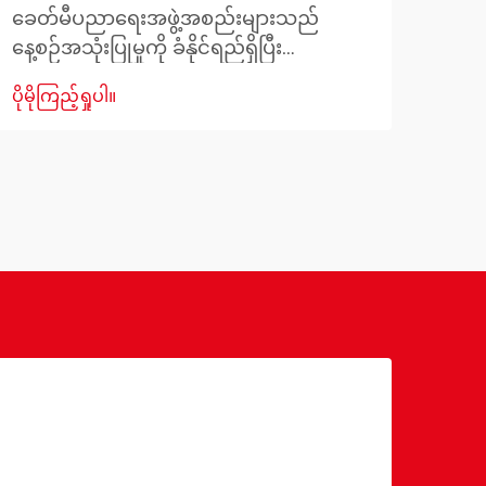
ကျဉ်း
ခေတ်မီပညာရေးအဖွဲ့အစည်းများသည်
အရေ
နေ့စဉ်အသုံးပြုမှုကို ခံနိုင်ရည်ရှိပြီး
ပိုမို
မှုက
ကျောင်းသားများနှင့် ဝန်ထမ်းများအတွက်
ပိုမိုကြည့်ရှုပါ။
အိပ်
သက်တောင့်သက်သာရှိစေမည့် ခိုင်ခံ့ပြီး
ခြင်
လုပ်ဆောင်နိုင်ကာ အလှအပရှိသော
လုပ်
ပရိဘောဂများကို လိုအပ်ပါသည်။ ကျောင်း
ပြော
များ၏ စားသောက်ဆိုင်နှင့် ထမင်းစားခန်း
များသည် ကျောင်းသားများ စုဝေးသော ဗဟို
ဌာနများဖြစ်ပါသည်။