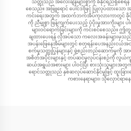
သတ္တုသည် အလေးချိန်များစွာကို ခံနိုင်ရည်ရှိစေရန်
စေသည်။ အဖြူရောင် ပေါင်ဒါဖြင့် ပြုလုပ်ထားသော အပြင်ဘ
ကင်းရေးအတွက် အထက်ဘက်အိပ်ကုလားကာတွင် ခိုင်ခံ့သေ
ကို ညီမျှစွာ ဖြန့်ကျက်ပေးသည့် ပံ့ပိုးမှုအားကိုးများ
များဝင်ရောက်ခြင်းများကို ကင်းစင်စေသည်။ ဤတ
ချထားပေးရန် လိုအပ်သော ကလေးအခန်းများမှသည် အလို
အပန်းဖြေနေအိမ်များတွင် စတုရန်းပေအနည်းငယ်အတွင်း လ
စက်မှုသတ္တုပြွန်များနှင့် ဖွဲ့စည်းတည်ဆောက်မှု
အစိတ်အပိုင်းများနှင့် တပ်ဆင်မှုလုပ်ငန်းစဉ်ကို လွ
ဆယ်အရွယ်အစားများ ပါဝင်ပြီး စားသုံးသူများအတွက်
ရောင်သတ္တုသည် နှစ်ဆလုပ်ဆောင်နိုင်မှုဖြင့် ထူး
ကစားနေရာများ၊ သိုလှောင်ရာနေရ