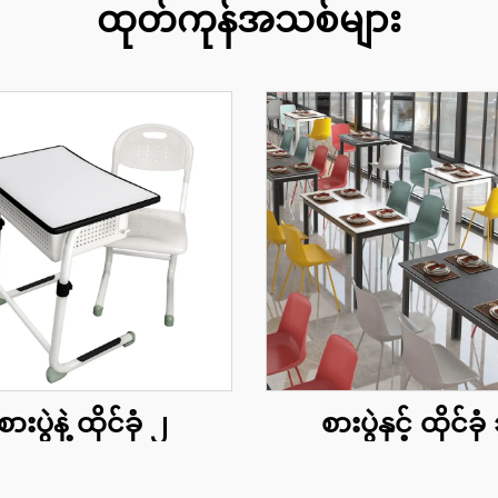
ထုတ်ကုန်အသစ်များ
စားပွဲနဲ့ ထိုင်ခုံ ၂
စားပွဲနှင့် ထိုင်ခုံ