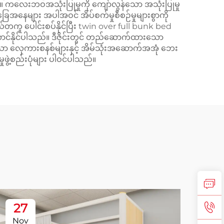
 ကလေးဘဝအသုံးပြုမှုကို ကျော်လွန်သော အသုံးပြုမှု
ေအနေများ အပါအဝင် အိပ်စက်မှုစီစဉ်မှုများစွာကို
်တကူ ပေါင်းစပ်နိုင်ပြီး twin over full bunk bed
င်နိုင်ပါသည်။ ဒီဇိုင်းတွင် တည်ဆောက်ထားသော
ုံသော လှေကားစနစ်များနှင့် အိမ်သုံးအဆောက်အအုံ ဘေး
ွဲ့စည်းပုံများ ပါဝင်ပါသည်။
27
2
Nov
No