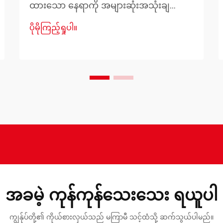
ထားသော နေရာကို အများဆုံးအသုံးချ
ရာတွင် ထူးခြားသော စိန်ခေါ်မှုများကို ဖြစ်
ပိုမိုကြည့်ရှုပါ။
ပေါ်စေပြီး အိပ်စက်ရာနေရာအနီးတွင်
အထူးသဖြင့် ခက်ခဲမှုရှိပါသည်။ စနစ်တကျ
စီမံထားသော တော်ဝင်ခန်းအိပ်ရာ စီမံခန့်ခွဲ
မှုသည် သင့်နေရာကျဉ်းကို လုပ်ဆောင်နိုင်ပြီး
သက်တောင့်သက်သာရှိသော နေထိုင်မှု
ပတ်ဝန်းကျင်တစ်ခုအဖြစ် ပြောင်းလဲပေးနိုင်
ပါသည်။
အခမဲ့ ကုန်ကုန်သေးသေး ရယူပါ
ကျွန်ုပ်တို့၏ ကိုယ်စားလှယ်သည် မကြာမီ သင့်ထံသို့ ဆက်သွယ်ပါမည်။