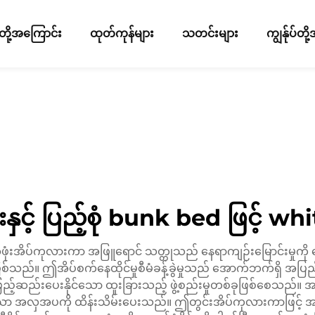
ပ်တို့အကြောင်း
ထုတ်ကုန်များ
သတင်းများ
ကျွန်ုပ်တ
နှင့် ပြည့်စုံ bunk bed ဖြင့် w
ံးအိပ်ကုလားကာ အဖြူရောင် သတ္တုသည် နေရာကျဉ်းမြောင်းမှုကို ဖြ
ခုဖြစ်သည်။ ဤအိပ်စက်နေထိုင်မှုစီမံခန့်ခွဲမှုသည် အောက်ဘက်ရှိ 
ည့်ဆည်းပေးနိုင်သော ထူးခြားသည့် ဖွဲ့စည်းမှုတစ်ခုဖြစ်စေသည်။ အဖြူ
ကိုက်ညီသော အလှအပကို ထိန်းသိမ်းပေးသည်။ ဤတွင်းအိပ်ကုလားကာဖြင