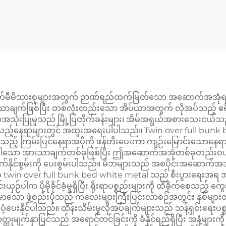
ီမိသားစုများအတွက် ဉာဏ်ရည်ထက်မြတ်သော အဆောက်အအုံရင်းနှီးမြှ
းသာချက်ဖြစ်ပြီး တစ်လုံးတည်းသော အိပ်ယာအတွက် လိုအပ်သည့် 
ာအသုံးပြုမှုသည် မြို့ပြတိုက်ခန်းများ၊ အိမ်အရွယ်အစားသေးငယ်သည့
ုအပ်သည့်နေရာများတွင် အထူးအရေးပါပါသည်။ Twin over full b
င်သည့် ကြမ်းပြင်နေရာအပိုကို ဖန်တီးပေးကာ ကျဉ်းမြောင်းသောနေရာ
ော အားသာချက်တစ်ခုဖြစ်ပြီး ဤအဆောက်အအုံတစ်ခုတည်းဝယ်ယူခြင်
ပ်စက်နိုင်စွမ်းကို ပေးစွမ်းပါသည်။ မိဘများသည် အစပိုင်းအဆောက်အ
twin over full bunk bed white metal သည် စီးပွားရေးအရ အကျ
်ပါက ပိုမိုခိုင်ခံ့မှုရှိပြီး ရိုးရာပစ္စည်းများကို ထိခိုက်စေသည့် ကွေးခွ
မာသော ဖွဲ့စည်းပုံသည် ကလေးများကြီးပြင်းလာစဉ်အတွင်း နှစ်များတစ်လ
ောက်ပံ့ပေးနိုင်ပါသည်။ ထိန်းသိမ်းမှုလိုအပ်ချက်များသည် သန့်ရှင်းရေးပစ
တုမျက်နှာပြင်သည် အရောင်တင်ခြင်းကို ခံနိုင်ရည်ရှိပြီး အနံ့များကိ