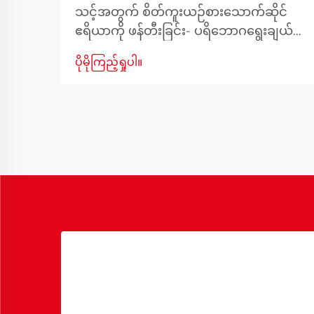
သင့်အတွက် စိတ်ကူးယဉ်စားသောက်ဆိုင်
ဧရိယာကို ဖန်တီးခြင်း- ပရိဘောဂရွေးချယ်မှု
များအတွက် ပြည့်စုံသောလမ်းညွှန်ချက်တစ်
ပိုမိုကြည့်ရှုပါ။
ခု အိမ်တိုင်း၏ နှလုံးသားမှာ စားသောက်ဆိုင်
ဧရိယာတွင်ရှိပါသည်။ မိသားစုဝင်များစုဝေး
ကြသည့်နေရာ၊ အမှတ်တရများဖန်တီးသည့်
နေရာနှင့် အစားအစာကောင်းများဖြင့်
စကားပြောဆိုမှုများကို ပျံ့နှံ့စေသည့်နေရာတို့
ဖြစ်ပါသည်။ သင့်စားသောက်ဆိုင်ဧရိယာ
အတွက် မှန်ကန်သော ပရိဘောဂများကို
ရွေးချယ်ခြင်းသည် အရေးကြီးပါသည်။