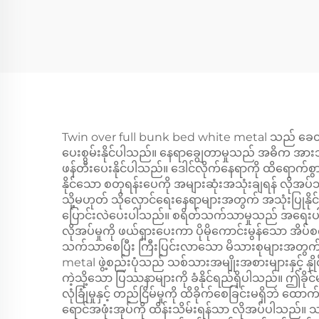
Twin over full bunk bed white metal သည် ခေတ်မ
ပေးစွမ်းနိုင်ပါသည်။ နေရာချွေတာမှုသည် အဓိက အာ
ဖန်တီးပေးနိုင်ပါသည်။ ဒေါင်လိုက်နေရာကို ထိရောက်စွ
နိုင်သော စတုရန်းပေကို အများဆုံးအသုံးချရန် လိ
သို့မဟုတ် သိုလှောင်ရေးနေရာများအတွက် အသုံးပြုနို
ပြောင်းလဲပေးပါသည်။ စရိတ်သက်သာမှုသည် အရေးပါသ
လိုအပ်မှုကို ဖယ်ရှားပေးကာ ပိုမိုကောင်းမွန်သော အိ
သက်သာစေပြီး ကြီးပြင်းလာသော မိသားစုများအတွက် 
metal ဖွဲ့စည်းပုံသည် သစ်သားအမျိုးအစားများနှင့် နှိုင်းယှဉ
ကဲ့သို့သော ပြဿနာများကို ခံနိုင်ရည်ရှိပါသည်။ ဤခိုင်
လုံခြုံမှုနှင့် တည်ငြိမ်မှုကို ထိခိုက်စေခြင်းမရှိဘဲ ထ
ရောင်အဖုံးအုပ်ကို ထိန်းသိမ်းရန်သာ လိုအပ်ပါသည်။ သတ္