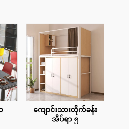
 ၁
ကျောင်းသားတိုက်ခန်း
အိပ်ရာ ၅