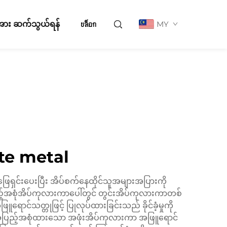
ို့အား ဆက်သွယ်ရန်
บล็อก
MY
hite metal
ေရှင်းပေးပြီး အိပ်စက်နေထိုင်သူအများအပြားကို
အပြည့်အစုံအိပ်ကုလားကာပေါ်တွင် တွင်းအိပ်ကုလားကာတစ်
ရောင်သတ္တုဖြင့် ပြုလုပ်ထားခြင်းသည် ခိုင်ခံ့မှုကို
့် အပြည့်အစုံထားသော အဖုံးအိပ်ကုလားကာ အဖြူရောင်