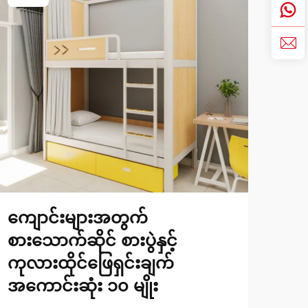
ကျောင်းများအတွက်
နေ
စားသောက်ဆိုင် စားပွဲနှင့်
နှစ
ကုလားထိုင်ဖြေရှင်းချက်
တင်
အကောင်းဆုံး ၁၀ မျိုး
ခေတ်