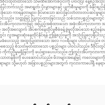
 ဒီဇိုင်းထုတ်ထားသော သံမဏိအောက်ခံပိုင်းကို ပါဝင်ပြီး နေ့စဉ်အသုံးပ
က်သည် အမာရွတ်၊ ပိုးမွှားများနှင့် ပျက်စီးမှုများကို ခံနိုင်ရည်ရ
ာ ကာရန်တာများ၊ ခိုင်မာသော ဆင်းခြင်းတံတားတပ်ဆင်မှုများနှင့် 
 ပါဝင်သည်။ သတ္တုဖြင့် ပြုလုပ်ထားခြင်းသည် သစ်သားပစ္စည်းများတွင် ဖြစ
ွင်းအိပ်ကုလားကာဖြင့် အပြည့်အစုံထားသော အဖုံးအိပ်ကုလားကာ 
အလျောက် အိပ်စက်နေထိုင်မှုစီမံခန့်ခွဲမှုလိုအပ်သော ဧည့်ခန်း
ူအများဆုံးနေထိုင်နိုင်ရန် ဤဖွဲ့စည်းမှုကို အသုံးပြုလေ့ရှိပါသည
ကို အာမခံပေးသည့် အထူးပြုထားသော အလ покရီးများ ပါဝင်ပါသည်။ တပ
ယ်ကူစေသည့် စံသတ်မှတ်ထားသော ပစ္စည်းများ ပါဝင်ပါသည်။ ဒီဇိုင်းတွ
 ကိုက်ညီမှုမရှိခြင်းကို ဖယ်ရှားပေးပါသည်။ ဤတွင်းအိပ်ကုလား
ခြားသောတန်ဖိုးကို ပေးဆောင်ပါသည်။ မိဘများအနေဖြင့် ကလေးများကိ
ာများ သို့မဟုတ် အခြားပစ္စည်းများအတွက် ကုလားကာပေါ်ရှိ နေရာက