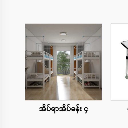
အိပ်ရာအိပ်ခန်း ၄