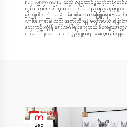
bed white metal သည် ဝန်ဆောင်မှုသက်တမ်းတစ်လျှေ
တွင် ပြောင်းလဲနိုင်မှုသည် ညအိပ်သည့် ဧည့်သည်များ
ခွင့်ပြုပါသည်။ အမြဲတမ်းဖြစ်သော အဖြူရောင်အဆင်းသည်
white metal သည် အစားထိုးရန် မလိုအပ်ဘဲ ပြောင်
ဘေးကင်းလုံခြုံရေး အင်္ဂါရပ်များသည် မိဘများအတွက် 
ကင်းလုံခြုံရေး သဘောတူညီချက်များအတွက် စံနှုန်းမျ
09
Sep