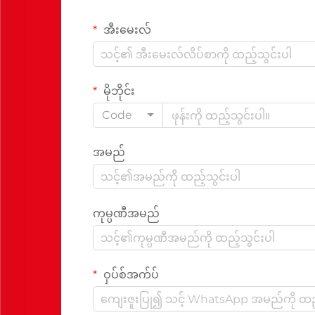
အီးမေးလ်
မိုဘိုင်း
Code
အမည်
ကုမ္ပဏီအမည်
ဝှပ်စ်အက်ပ်