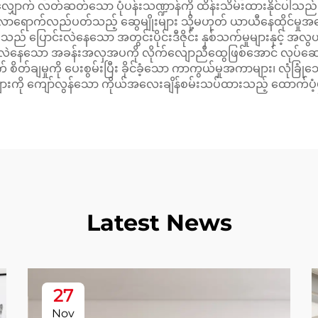
ာက် လတ်ဆတ်သော ပုံပန်းသဏ္ဍာန်ကို ထိန်းသိမ်းထားနိုင်ပါသည်။
၊ လာရောက်လည်ပတ်သည့် ဆွေမျိုးများ သို့မဟုတ် ယာယီနေထိုင်မှုအခြ
 ပြောင်းလဲနေသော အတွင်းပိုင်းဒီဇိုင်း နှစ်သက်မှုများနှင့် အလွယ
းလဲနေသော အခန်းအလှအပကို လိုက်လျောညီထွေဖြစ်အောင် လုပ်ဆော
စိတ်ချမှုကို ပေးစွမ်းပြီး ခိုင်ခံ့သော ကာကွယ်မှုအကာများ၊ လုံခြ
ားကို ကျော်လွန်သော ကိုယ်အလေးချိန်စမ်းသပ်ထားသည့် ထောက်ပံ့မှုဖ
Latest News
27
Nov