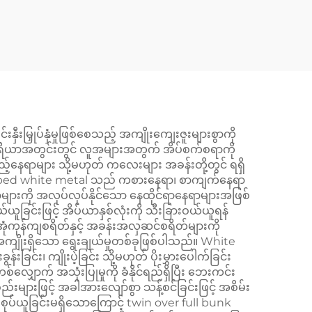
ုပ်နှံမှုဖြစ်စေသည့် အကျိုးကျေးဇူးများစွာကို
ဧရိယာအတွင်းတွင် လူအများအတွက် အိပ်စက်စရာကို
်နေရာများ သို့မဟုတ် ကလေးများ အခန်းတို့တွင် ရရှိ
unk bed white metal သည် ကစားနေရာ၊ စာကျက်နေရာ
များကို အလုပ်လုပ်နိုင်သော နေထိုင်ရာနေရာများအဖြစ်
းဖြင့် အိပ်ယာနှစ်လုံးကို သီးခြားဝယ်ယူရန်
အုံကုန်ကျစရိတ်နှင့် အခန်းအလှဆင်စရိတ်များကို
ိုးရှိသော ရွေးချယ်မှုတစ်ခုဖြစ်ပါသည်။ White
န်းခြင်း၊ ကျိုးပဲ့ခြင်း သို့မဟုတ် ပိုးမွှားပေါက်ခြင်း
ျှောက် အသုံးပြုမှုကို ခံနိုင်ရည်ရှိပြီး ဘေးကင်း
္စည်းများဖြင့် အခါအားလျော်စွာ သန့်စင်ခြင်းဖြင့် အစိမ်း
ု စုပ်ယူခြင်းမရှိသောကြောင့် twin over full bunk