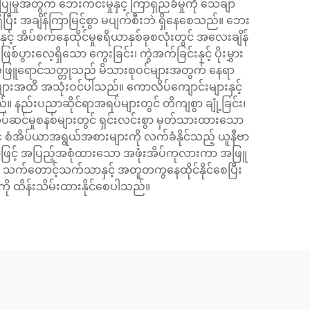
ြုမှုအတွက် ဘေးကင်းမှုနှင့် ကြာရှည်ခံမှုကို သေချာ
ှိပြီး အချိန်ကြာမြင့်စွာ မပျက်စီးဘဲ ရှိနေစေသည်။ ဘေး
အိပ်စက်နေထိုင်မှုဧရိယာနှစ်ခုစလုံးတွင် အလေးချိန်
်ပွားလေ့ရှိသော ကွေးခြင်း၊ ကွဲအက်ခြင်းနှင့် ပိုးမွှား
အဖြူရောင်သတ္တုသည် မိသားစုဝင်များအတွက် နေရာ
များအထိ အသုံးဝင်ပါသည်။ ကောလိပ်ကျောင်းများနှင့်
်။ နည်းပညာဆိုင်ရာအရပ်များတွင် တိကျစွာ ချုံ့ခြင်း၊
်ဆင်မှုစနစ်များတွင် ရှင်းလင်းစွာ မှတ်သားထားသော
င် စံအိပ်ယာအရွယ်အစားများကို လက်ခံနိုင်သည့် ယူနီဗာ
ကာဖြင့် အပြည့်အစုံထားသော အဖုံးအိပ်ကုလားကာ အဖြူ
ု သက်တောင့်သက်သာနှင့် အတူတကွနေထိုင်နိုင်စေပြီး
ို ထိန်းသိမ်းထားနိုင်စေပါသည်။