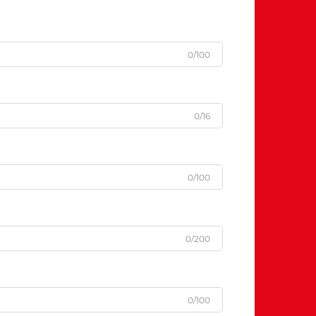
0/100
0/16
0/100
0/200
0/100