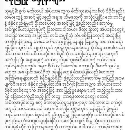
ဘုရင့်မီးခွက် မက်တယ် အိပ်ယာတွေက စိတ်ကူးဆန်းသစ်တဲ့ ဒီဇိုင်းနည်း
လမ်းတွေနဲ့ အဆင့်မြင့်ပစ္စည်းရွေးချယ်မှုတွေကို အသုံးပြုပြီး ဘေးကင်းမှု
နဲ့ ခံနိုင်ရည်ရှိမှုကို ဦးစားပေးတဲ့ အဆင့်မြင့် ဖွဲ့စည်းတည်ဆောက်မှု
အင်ဂျင်နီယာပညာရပ်ကို ပြသထားပါတယ်။ ဒီထူးခြားတဲ့ အိပ်စနစ်တွေရဲ့
အခြေခံကတော့ အမြင့်ဆုံး တင်းမာမှုရှိတဲ့ သံမဏိပြွန်တွေကို အသုံးပြု
ထားပြီး နံရံအထူ တစ်သမတ်တည်းရှိဖို့နဲ့ ဝန်ချိန် ဖြန့်ဝေမှု အကောင်းဆုံး
ဖြစ်ဖို့အတွက် တိကျတဲ့ ထုတ်လုပ်မှုလုပ်ငန်းစဉ်တွေကို ခံယူထားပါတယ်။
အိပ်ယာဘောင်အစိတ်အပိုင်းတစ်ခုစီကို အဆင့်မြင့် နည်းပညာတွေကို
အသုံးပြုပြီး ချောမွေ့တဲ့ ဆက်သွယ်မှုတွေဖန်တီးပေးတဲ့ ဝယ်လ်ဒင်း
လုပ်ငန်းစဉ်အတွင်း ဂရုတစိုက် လုပ်ဆောင်ပေးထားပြီး ဒီဆက်သွယ်မှု
တွေက အပြောင်းအလဲရှိတဲ့ ဝန်ချိန်တွေနဲ့ ဖိအားပြန်လည်ခံစားရတဲ့
အကြိမ်ရေများစွာကို ခံနိုင်ရည်ရှိပြီး ဖွဲ့စည်းတည်ဆောက်မှု အပြည့်အဝမ
ပျက်စီးစေဘဲ ခံနိုင်ရည်ရှိပါတယ်။ အင်ဂျင်နီယာအဖွဲ့က အိပ်ယာဘောင်
ဒီဇိုင်းတစ်လျှောက် အဆင့်မြှင့် အားဖြည့်မှုနေရာများကို ထည့်သွင်းထား
ပြီး ခြေဆင်းကူညီသည့် ကြိုးတွေ၊ ကာရန်တားစေ့တွေ၊ ထောင့်
အစိတ်အပိုင်းတွေ စတဲ့ ဖိအားစုပ်ယူမှုနေရာများမှာ အပိုအားပေး စက်ဝိုး
တွေကို တပ်ဆင်ထားပါတယ်။ ဒီအားဖြည့်မှုတွေက ဝန်ချိန်ကို ဖွဲ့စည်း
တည်ဆောက်မှုတစ်ခုလုံးကို ညီတူညီမျှ ဖြန့်ဝေပေးပြီး အစိတ်အပိုင်းတစ်
ခုတည်းမှာ ဖိအားစုပ်ယူမှုဖြစ်ပြီး အစောပိုင်း ပျက်စီးမှု သို့မဟုတ် ဘေး
ကင်းမှုနဲ့ ဆိုင်တဲ့ ပြဿနာတွေကို ကာကွယ်ပေးပါတယ်။ ကာရန်တားစေ့