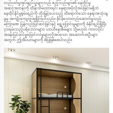
လည်ပတ်မှုအုပ်ချုပ်သူများသည် ဧည့်သည်များ၏ နေထိုင်မှု
အဆင့်အတန်းကို ထိန်းသိမ်းထားရင်း နေရာအပိုလိုအပ်ခြင်းမရှိဘဲ
နေထိုင်နိုင်မှုစွမ်းရည်ကို တိုးမြှင့်ပေးသည့် ထိရောက်သော နေရာအသုံးချ
မှုမှ အကျိုးကျေးဇူးရရှိကြပါသည်။ ခိုင်ခံ့သောတည်ဆောက်မှုသည်
မကြာခဏ ပြန်လည်ပြင်ဆင်ခြင်းနှင့် ရွှေ့ပြောင်းမှုများကို ခံနိုင်ရည်ရှိပြီး
ငှားရမ်းသည့်ပရိဘောဂများ၊ ယာယီနေအိမ်များ သို့မဟုတ် ကာလပိုင်း
အခန်းပြင်ဆင်မှုပြောင်းလဲမှုများလိုအပ်သော အဆောက်အဦးများ
အတွက် ဤအိပ်ယာများကို စံပြဖြစ်စေပါသည်။