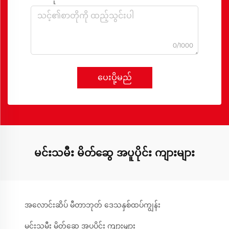
0/1000
ပေးပို့မည်
မင်းသမီး မိတ်ဆွေ အပူပိုင်း ကျားများ
အလောင်းဆိပ် မီတာဘုတ် ဒေသနှစ်ထပ်ကျွန်း
မင်းသမီး မိတ်ဆွေ အပူပိုင်း ကျားများ