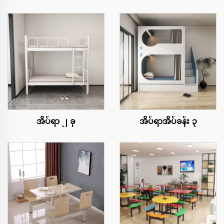
အိပ်ရာ ၂ ခု
အိပ်ရာအိပ်ခန်း ၃