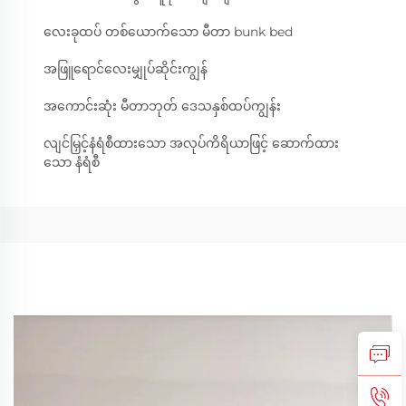
လေးခုထပ် တစ်ယောက်သော မီတာ bunk bed
အဖြူရောင်လေးမျှုပ်ဆိုင်းကျွန်
အကောင်းဆုံး မီတာဘုတ် ဒေသနှစ်ထပ်ကျွန်း
လျင်မြှင့်နံရံစီထားသော အလုပ်ကိရိယာဖြင့် ဆောက်ထား
သော နံရံစီ