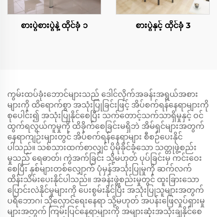
စားပွဲစားပွဲနဲ့ ထိုင်ခုံ ၁
စားပွဲနှင့် ထိုင်ခုံ 3
ကွမ်းထပ်ခုံးဘောင်များသည် ဒေါင်လိုက်အခန်းအရွယ်အစား
များကို ထိရောက်စွာ အသုံးပြုခြင်းဖြင့် အိပ်စက်ရန်နေရာများကို
စုပေါင်း၍ အသုံးပြုနိုင်စေပြီး သက်တောင့်သက်သာရှိမှုနှင့် ဝင်
ထွက်ရလွယ်ကူမှုကို ထိခိုက်စေခြင်းမရှိဘဲ အိမ်ရှင်များအတွက်
နေရာကျဉ်းများတွင် အိပ်စက်ရန်နေရာများ စီစဉ်ပေးနိုင်
ပါသည်။ သစ်သားထက်စာလျှင် ပိုမိုခိုင်ခံ့သော သတ္တုဖွဲ့စည်း
မှုသည် ရေဓာတ်၊ ကွဲအက်ခြင်း သို့မဟုတ် ပုပ်ခြင်းမှ ကင်းဝေး
စေပြီး နှစ်များတစ်လျှောက် ပုံမှန်အသုံးပြုမှုကို ဆက်လက်
ထိန်းသိမ်းပေးနိုင်ပါသည်။ အခန်းဖွဲ့စည်းမှုတွင် ထူးခြားသော
ပြောင်းလဲနိုင်မှုများကို ပေးစွမ်းနိုင်ပြီး အသုံးပြုသူများအတွက်
ပရိဘောဂ၊ သိုလှောင်ရေးနေရာ သို့မဟုတ် အပန်းဖြေလှုပ်ရှားမှု
များအတွက် ကြမ်းပြင်နေရာများကို အများဆုံးအသုံးချနိုင်စေ