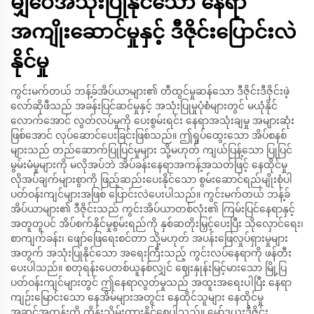
မျှဝေအသုံးပြုနိုင်သော နေရာ
အကျိုးဆောင်မှုနှင့် ဒီဇိုင်းပြောင်းလဲ
နိုင်မှု
ကွင်းမက်တယ် ဘန့်ခ်အိပ်ယာများ၏ တီထွင်မှုဆန်သော ဒီဇိုင်းဒီဇိုင်းဖဲ့
လော်ဆိုဖီသည် အခန်းပြင်ဆင်မှုနှင့် အသုံးပြုမှုပုံစံများတွင် မယုံနိုင်
လောက်အောင် လွတ်လပ်မှုကို ပေးစွမ်းရင်း နေရာအသုံးချမှု အများဆုံး
ဖြစ်အောင် လုပ်ဆောင်ပေးခြင်းဖြစ်သည်။ ဤရှုပ်ထွေးသော အိပ်စနစ်
များသည် တည်ဆောက်ပြုပြင်မှုများ သို့မဟုတ် ကျယ်ပြန့်သော ပြုပြင်
မွမ်းမံမှုများကို မလိုအပ်ဘဲ အိပ်ခန်းနေရာအကန့်အသတ်ဖြင့် နေထိုင်မှု
လိုအပ်ချက်များစွာကို ဖြည့်ဆည်းပေးနိုင်သော စွမ်းဆောင်ရည်မျိုးစုံပါ
ပတ်ဝန်းကျင်များအဖြစ် ပြောင်းလဲပေးပါသည်။ ကွင်းမက်တယ် ဘန့်ခ်
အိပ်ယာများ၏ ဒီဇိုင်းသည် ကွင်းအိပ်ယာတစ်လုံး၏ ကြမ်းပြင်နေရာနှင့်
အတူတူပင် အိပ်စက်နိုင်မှုစွမ်းရည်ကို နှစ်ဆတိုးမြှင့်ပေးပြီး သိုလှောင်ရေး၊
စာကျက်ခန်း၊ ဖျော်ဖြေရေးစင်တာ သို့မဟုတ် အပန်းဖြေလှုပ်ရှားမှုများ
အတွက် အသုံးပြုနိုင်သော အရေးကြီးသည့် ကွင်းလပ်နေရာကို ဖန်တီး
ပေးပါသည်။ စတုရန်းပေတစ်ယူနစ်လျှင် ဈေးနှုန်းမြင့်မားသော မြို့ပြ
ပတ်ဝန်းကျင်များတွင် ဤနေရာလွတ်မှုသည် အထူးအရေးပါပြီး နေရာ
ကျဉ်းမြောင်းသော နေအိမ်များအတွင်း နေထိုင်သူများ နေထိုင်မှု
အဆင့်အတန်းကို ထိန်းသိမ်းထားနိုင်စေပါသည်။ မော်ဒယူးဒီဇိုင်း