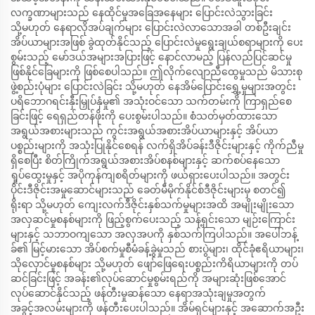
လက္ခဏာများသည် နေထိုင်မှုအခြေအနေများ ပြောင်းလဲသွားခြင်း
သို့မဟုတ် နေရာလိုအပ်ချက်များ ပြောင်းလဲလာသောအခါ တစ်ဦးချင်း
အိပ်ယာများအဖြစ် ခွဲထုတ်နိုင်သည့် ပြောင်းလဲမှုရွေးချယ်စရာများကို ပေး
စွမ်းသည့် မော်ဒယ်အများအပြားဖြင့် နောင်လာမည့် ပြန်လည်ပြင်ဆင်မှု
ဖြစ်နိုင်ခြေများကို ဖြစ်စေပါသည်။ ဤလိုက်လျောညီထွေမှုသည် မိသားစု
ဖွဲ့စည်းပုံများ ပြောင်းလဲခြင်း သို့မဟုတ် နေအိမ်ပြောင်းရွှေ့မှုများအတွင်း
ပရိဘောဂရင်းနှီးမြှုပ်နှံမှု၏ အသုံးဝင်သော သက်တမ်းကို ကြာရှည်စေ
ခြင်းဖြင့် ရေရှည်တန်ဖိုးကို ပေးစွမ်းပါသည်။ စံသတ်မှတ်ထားသော
အရွယ်အစားများသည် ကွင်းအရွယ်အစားအိပ်ယာများနှင့် အိပ်ယာ
ပစ္စည်းများကို အသုံးပြုနိုင်စေရန် လက်ရှိအိပ်ခန်းဒီဇိုင်းများနှင့် ကိုက်ညီမှု
ရှိစေပြီး စိတ်ကြိုက်အရွယ်အစားအိပ်စနစ်များနှင့် ဆက်စပ်နေသော
ရှုပ်ထွေးမှုနှင့် အပိုကုန်ကျစရိတ်များကို ဖယ်ရှားပေးပါသည်။ အတွင်း
ပိုင်းဒီဇိုင်းအမှုဆောင်များသည် ခေတ်မီမိုက်နိုင်စ်ဒီဇိုင်းများမှ စတင်၍
ရိုးရာ သို့မဟုတ် ကျေးလက်ဒီဇိုင်းနှစ်သက်မှုများအထိ အမျိုးမျိုးသော
အလှဆင်မှုစနစ်များကို ဖြည့်စွက်ပေးသည့် သန့်ရှင်းသော မျဉ်းကြောင်း
များနှင့် သဘာဝကျသော အလှအပကို နှစ်သက်ကြပါသည်။ အပေါ်ဘန့်
ခ်၏ မြင့်မားသော အိပ်စက်မှုစီမံခန့်ခွဲမှုသည် စားပွဲများ၊ ထိုင်ခုံဧရိယာများ၊
သိုလှောင်မှုစနစ်များ သို့မဟုတ် ဖျော်ဖြေရေးပစ္စည်းကိရိယာများကို တပ်
ဆင်ခြင်းဖြင့် အခန်း၏လုပ်ဆောင်မှုစွမ်းရည်ကို အများဆုံးဖြစ်အောင်
လုပ်ဆောင်နိုင်သည့် ဖန်တီးမှုဆန်သော နေရာအသုံးချမှုအတွက်
အခွင့်အလမ်းများကို ဖန်တီးပေးပါသည်။ အိမ်ရှင်များနှင့် အဆောက်အဦး