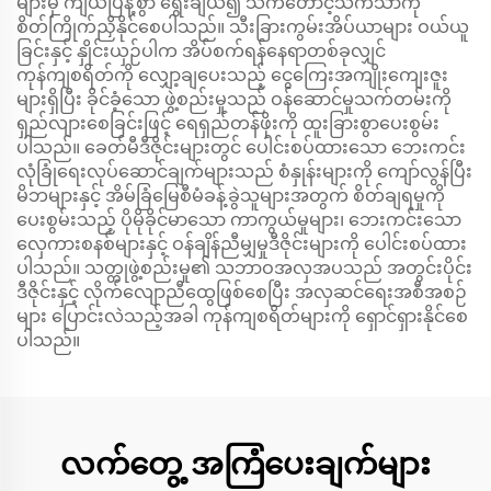
များမှ ကျယ်ပြန့်စွာ ရွေးချယ်၍ သက်တောင့်သက်သာကို
စိတ်ကြိုက်ညှိနိုင်စေပါသည်။ သီးခြားကွမ်းအိပ်ယာများ ဝယ်ယူ
ခြင်းနှင့် နှိုင်းယှဉ်ပါက အိပ်စက်ရန်နေရာတစ်ခုလျှင်
ကုန်ကျစရိတ်ကို လျှော့ချပေးသည့် ငွေကြေးအကျိုးကျေးဇူး
များရှိပြီး ခိုင်ခံ့သော ဖွဲ့စည်းမှုသည် ဝန်ဆောင်မှုသက်တမ်းကို
ရှည်လျားစေခြင်းဖြင့် ရေရှည်တန်ဖိုးကို ထူးခြားစွာပေးစွမ်း
ပါသည်။ ခေတ်မီဒီဇိုင်းများတွင် ပေါင်းစပ်ထားသော ဘေးကင်း
လုံခြုံရေးလုပ်ဆောင်ချက်များသည် စံနှုန်းများကို ကျော်လွန်ပြီး
မိဘများနှင့် အိမ်ခြံမြေစီမံခန့်ခွဲသူများအတွက် စိတ်ချရမှုကို
ပေးစွမ်းသည့် ပိုမိုခိုင်မာသော ကာကွယ်မှုများ၊ ဘေးကင်းသော
လှေကားစနစ်များနှင့် ဝန်ချိန်ညီမျှမှုဒီဇိုင်းများကို ပေါင်းစပ်ထား
ပါသည်။ သတ္တုဖွဲ့စည်းမှု၏ သဘာဝအလှအပသည် အတွင်းပိုင်း
ဒီဇိုင်းနှင့် လိုက်လျောညီထွေဖြစ်စေပြီး အလှဆင်ရေးအစီအစဉ်
များ ပြောင်းလဲသည့်အခါ ကုန်ကျစရိတ်များကို ရှောင်ရှားနိုင်စေ
ပါသည်။
လက်တွေ့ အကြံပေးချက်များ