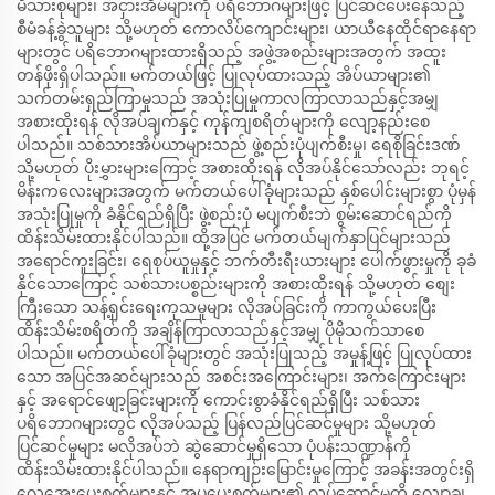
မိသားစုများ၊ အငှားအိမ်များကို ပရိဘောဂများဖြင့် ပြင်ဆင်ပေးနေသည့်
စီမံခန့်ခွဲသူများ သို့မဟုတ် ကောလိပ်ကျောင်းများ၊ ယာယီနေထိုင်ရာနေရာ
များတွင် ပရိဘောဂများထားရှိသည့် အဖွဲ့အစည်းများအတွက် အထူး
တန်ဖိုးရှိပါသည်။ မက်တယ်ဖြင့် ပြုလုပ်ထားသည့် အိပ်ယာများ၏
သက်တမ်းရှည်ကြာမှုသည် အသုံးပြုမှုကာလကြာလာသည်နှင့်အမျှ
အစားထိုးရန် လိုအပ်ချက်နှင့် ကုန်ကျစရိတ်များကို လျော့နည်းစေ
ပါသည်။ သစ်သားအိပ်ယာများသည် ဖွဲ့စည်းပုံပျက်စီးမှု၊ ရေစိုခြင်းဒဏ်
သို့မဟုတ် ပိုးမွှားများကြောင့် အစားထိုးရန် လိုအပ်နိုင်သော်လည်း ဘုရင့်
မိန်းကလေးများအတွက် မက်တယ်ပေါ်ခုံများသည် နှစ်ပေါင်းများစွာ ပုံမှန်
အသုံးပြုမှုကို ခံနိုင်ရည်ရှိပြီး ဖွဲ့စည်းပုံ မပျက်စီးဘဲ စွမ်းဆောင်ရည်ကို
ထိန်းသိမ်းထားနိုင်ပါသည်။ ထို့အပြင် မက်တယ်မျက်နှာပြင်များသည်
အရောင်ကူးခြင်း၊ ရေစုပ်ယူမှုနှင့် ဘက်တီးရီးယားများ ပေါက်ဖွားမှုကို ခုခံ
နိုင်သောကြောင့် သစ်သားပစ္စည်းများကို အစားထိုးရန် သို့မဟုတ် စျေး
ကြီးသော သန့်ရှင်းရေးကုသမှုများ လိုအပ်ခြင်းကို ကာကွယ်ပေးပြီး
ထိန်းသိမ်းစရိတ်ကို အချိန်ကြာလာသည်နှင့်အမျှ ပိုမိုသက်သာစေ
ပါသည်။ မက်တယ်ပေါ်ခုံများတွင် အသုံးပြုသည့် အမှုန့်ဖြင့် ပြုလုပ်ထား
သော အပြင်အဆင်များသည် အစင်းအကြောင်းများ၊ အက်ကြောင်းများ
နှင့် အရောင်ဖျော့ခြင်းများကို ကောင်းစွာခံနိုင်ရည်ရှိပြီး သစ်သား
ပရိဘောဂများတွင် လိုအပ်သည့် ပြန်လည်ပြင်ဆင်မှုများ သို့မဟုတ်
ပြင်ဆင်မှုများ မလိုအပ်ဘဲ ဆွဲဆောင်မှုရှိသော ပုံပန်းသဏ္ဍာန်ကို
ထိန်းသိမ်းထားနိုင်ပါသည်။ နေရာကျဉ်းမြောင်းမှုကြောင့် အခန်းအတွင်းရှိ
လေအေးပေးစက်များနှင့် အပူပေးစက်များ၏ လုပ်ဆောင်မှုကို လျှော့ချ