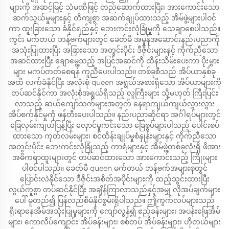
များကို အဆင့်မြင့် သံမဏိဖြင့် တည်ဆောက်ထားပြီး၊ အားကောင်းသော
ဆက်သွယ်မှုများနှင့် တိကျစွာ အဆက်ချုပ်ထားသည့် အိမ်ဖွဲ့များပါဝင်
ကာ ထူးခြားသော ခံနိုင်ရည်နှင့် ဘေးကင်းလုံခြုံမှုကို သေချာစေပါသည်။
ကွင်း မက်တယ် ဘန့်ဗက်များတွင် ခေတ်မီ အမှုန်အဆောင်းနည်းပညာကို
အသုံးပြုထားပြီး အခြားသော အတွင်းပိုင်း ဒီဇိုင်းများနှင့် ကိုက်ညီသော
အဆင်ထားပြီး ချောမွေ့သည့် အပြင်အဆင်ကို ထိန်းသိမ်းပေးကာ ပိုးမွှား
များ မကပ်တတ်စေရန် ကူညီပေးပါသည်။ တစ်ခုစီသည် အိပ်ယာနှစ်ခု
အထိ လက်ခံနိုင်ပြီး အလုံးစုံ queen အရွယ်အစားရှိသော အိပ်ယာများကို
တပ်ဆင်နိုင်ကာ အလုံးစုံအရွယ်ရှိသည့် လူကြီးများ သို့မဟုတ် ကြီးပြင်း
လာသည့် ဆယ်ကျော်သက်များအတွက် နေရာကျယ်ကျယ်လွှားလွှား
အိပ်စက်နိုင်မှုကို ဖန်တီးပေးပါသည်။ နည်းပညာဆိုင်ရာ အင်္ဂါရပ်များတွင်
ခြေလှမ်းကျယ်ပြန့်ပြီး လှောင်မှုကင်းသော ခြေစွပ်များပါသည့် ပေါင်းစပ်
ထားသော ကုတ်လမ်းများ၊ စင်ထိန်းချုပ်မှုစံနှုန်းများနှင့် ကိုက်ညီသော
အတွင်းပိုင်း ဘေးကင်းလုံခြုံသည့် ကာရံများနှင့် အိမ်ဖွဲ့တစ်ခုလုံးရှိ ဖိအား
အဓိကရာထူးများတွင် တပ်ဆင်ထားသော အားကောင်းသည့် ကြိုးများ
ပါဝင်ပါသည်။ ခေတ်မီ queen မက်တယ် ဘန့်ဗက်အများစုတွင်
ပြောင်းလဲနိုင်သော ဒီဇိုင်းအစိတ်အပိုင်းများကို ထည့်သွင်းထားပြီး
လွယ်ကူစွာ တပ်ဆင်နိုင်ပြီး အချိန်ကြာလာသည်နှင့်အမျှ လိုအပ်ချက်များ
ပေါ် မူတည်၍ ပြန်လည်စီမံနိုင်စွမ်းရှိပါသည်။ ဤကွက်လပ်များသည်
ရိုးရာနေအိမ်အသုံးပြုမှုများကို ကျော်လွန်၍ ဧည့်ခန်းများ၊ အပန်းဖြေအိမ်
များ၊ ကောလိပ်ကျောင်း အိပ်ခန်းများ၊ စစ်တပ် အိပ်ခန်းများ၊ ဟိုတယ်များ