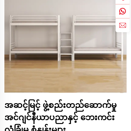
အဆင့်မြင့် ဖွဲ့စည်းတည်ဆောက်မှု
အင်ဂျင်နီယာပညာနှင့် ဘေးကင်း
လုံခြုံမှု စံနှုန်းများ