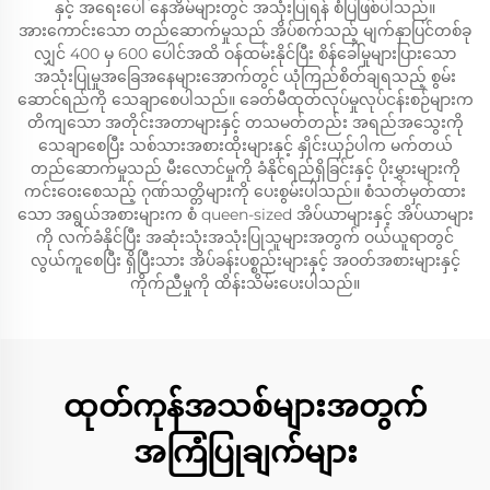
နှင့် အရေးပေါ် နေအိမ်များတွင် အသုံးပြုရန် စံပြဖြစ်ပါသည်။
အားကောင်းသော တည်ဆောက်မှုသည် အိပ်စက်သည့် မျက်နှာပြင်တစ်ခု
လျှင် 400 မှ 600 ပေါင်အထိ ဝန်ထမ်းနိုင်ပြီး စိန်ခေါ်မှုများပြားသော
အသုံးပြုမှုအခြေအနေများအောက်တွင် ယုံကြည်စိတ်ချရသည့် စွမ်း
ဆောင်ရည်ကို သေချာစေပါသည်။ ခေတ်မီထုတ်လုပ်မှုလုပ်ငန်းစဉ်များက
တိကျသော အတိုင်းအတာများနှင့် တသမတ်တည်း အရည်အသွေးကို
သေချာစေပြီး သစ်သားအစားထိုးများနှင့် နှိုင်းယှဉ်ပါက မက်တယ်
တည်ဆောက်မှုသည် မီးလောင်မှုကို ခံနိုင်ရည်ရှိခြင်းနှင့် ပိုးမွှားများကို
ကင်းဝေးစေသည့် ဂုဏ်သတ္တိများကို ပေးစွမ်းပါသည်။ စံသတ်မှတ်ထား
သော အရွယ်အစားများက စံ queen-sized အိပ်ယာများနှင့် အိပ်ယာများ
ကို လက်ခံနိုင်ပြီး အဆုံးသုံးအသုံးပြုသူများအတွက် ဝယ်ယူရာတွင်
လွယ်ကူစေပြီး ရှိပြီးသား အိပ်ခန်းပစ္စည်းများနှင့် အဝတ်အစားများနှင့်
ကိုက်ညီမှုကို ထိန်းသိမ်းပေးပါသည်။
ထုတ်ကုန်အသစ်များအတွက်
အကြံပြုချက်များ