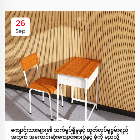
26
Sep
ကျောင်းသားများ၏ သက်မှုပ်ရှိမှုနှင့် ထုတ်လုပ်မှုစွမ်းရည်
အတွက် အကောင်းဆုံးကျောင်းစားပွဲနှင့် ခုံကို မည်သို့