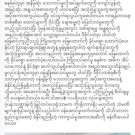
စနစ်တွေမှာ အနိမ့်ဆုံး ဘေးကင်းမှုလိုအပ်ချက်တွေကို ကျော်လွန်တဲ့
အမြင့်ဆုံး အရွယ်အစားတွေကို ပါဝင်စေပြီး အသုံးပြုသူတွေအတွက်
အပိုအကာအကွယ်ပေးပြီး ဝင်ထွက်ရလွယ်ကူစေပါတယ်။ ကာရန်တားစေ့
တစ်ခုစီမှာ ထောင့်များကို ဝိုင်းပြီး ချောမွေ့တဲ့ ပြောင်းလဲမှုတွေကို
ထည့်သွင်းထားပြီး ပုံမှန်အသုံးပြုမှုအတွင်း ဒဏ်ရာရမှု အန္တရာယ်ကို
အနည်းဆုံးဖြစ်အောင် လျှော့ချပေးပါတယ်။ ဒီဇိုင်းထဲမှာ ပါဝင်တဲ့
ခြေဆင်းကူညီသည့် ကြိုးတွေက ခြေထောက်ကို ခိုင်မာစွာ ထောက်ပံ့ပေး
နိုင်တဲ့ ပြားချပ်ချပ်ခြေစွပ်တွေနဲ့ မှုန်မှုန်တွေပါတဲ့ မျက်နှာပြင်တွေကို
အသုံးပြုထားပြီး အလင်းနည်းတဲ့ အခြေအနေတွေမှာတောင် ခြေထောက်
ကို ခိုင်မာစွာ ထောက်ပံ့ပေးပါတယ်။ ကြိုးတပ်ဆင်မှု စနစ်က အဓိက အိပ်
ယာဘောင်နဲ့ ခိုင်ခံ့စွာ ဆက်သွယ်မှုရှိစေပါတယ်။ အရည်အသွေးထိန်းချုပ်
မှုလုပ်ငန်းစဉ်တွေမှာ ဝန်ချိန်စမ်းသပ်မှုတွေ ပါဝင်ပြီး ဒီဇိုင်းတစ်ခုစီကို
သတ်မှတ်ထားတဲ့ ဝန်ချိန်ကို ဘေးကင်းမှုအတွက် အပိုအကွာအဝေးနဲ့
ခံနိုင်ရည်ရှိမှုရှိတာကို အတည်ပြုပေးပြီး အသုံးပြုသူတွေ၊ မိဘတွေ
သို့မဟုတ် အဆောက်အဦး စီမံခန့်ခွဲသူတွေအတွက် ယုံကြည်မှုနဲ့ စိတ်ချမှု
ကို ပေးစွမ်းပါတယ်။ ပေါင်ဒါအလ� покရီးယား လုပ်ငန်းစဉ်က
ပုံပန်းသဏ္ဍာန်ကို မြှင့်တင်ပေးရုံသာမက ကိုးရိုးကားရိုး မဟုတ်တဲ့ သံမဏိ
မျက်နှာပြင်တွေနဲ့ နှိုင်းယှဉ်ပါက ဝန်ဆောင်မှုသက်တမ်းကို သိသိသာသာ
ရှည်လျားစေတဲ့ ခံနိုင်ရည်ရှိတဲ့ ကာကွယ်မှုအတားအဆီးကို ဖန်တီးပေးပါ
တယ်။