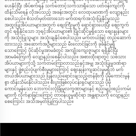
ပေးနိုင်ပြီး အိပ်စက်ရန် သက်တောင့်သက်သာရှိသော ပတ်ဝန်းကျင်ကို
ထိန်းသိမ်းရန် လိုအပ်သည့် အခန်းအတွင်း လေထုပမာဏကို လျော့နည်း
စေပါသည်။ စံသတ်မှတ်ထားသော မက်ထရက်အသုံးပြုနိုင်မှုသည်
အထူးပြုအိပ်ယာများအတွက် စျေးကြီးမှုကို ရှောင်ရှားပေးပြီး ဈေးကွက်
တွင် ရရှိနိုင်သော ဘုရင့်အိပ်ယာများ၏ ပြိုင်ဆိုင်မှုရှိသော စျေးနှုန်းများ
ကို အသုံးပြုသူများ အသုံးချနိုင်စေပါသည်။ မက်တယ်ဖြင့် တည်ဆောက်
ထားသည့် အဆောက်အဦများသည် မီးလောင်ခြင်းကို ခုခံနိုင်မှုရှိ
သောကြောင့် ပိုင်ဆိုင်မှုအာမခံတွင် အကျိုးကျေးဇူးများ ရရှိနိုင်ပြီး
အာမခံကြေးကို လျော့နည်းစေနိုင်ပါသည်။ အစားထိုးရာတွင် သစ်သား
အိပ်ယာများကဲ့သို့ သက်တမ်းကြာလာသည်နှင့်အမျှ အသုံးပြုမှုဒဏ်ရာ
များနှင့် ဖွဲ့စည်းပုံပျက်စီးမှုများကြောင့် ဈေးနှုန်းကျဆင်းမှုမရှိဘဲ မက်
တယ်အိပ်ယာများသည် ပြန်လည်ရောင်းချသည့်တန်ဖိုးကို ပိုမိုကောင်းမွန်
စွာ ထိန်းသိမ်းနိုင်ပါသည်။ စီးပွားဖြစ်လုပ်ငန်းရှင်များသည် ပိုမို
ကောင်းမွန်သော ဘေးကင်းလုံခြုံမှုလက္ခဏာများနှင့် စည်းမျဉ်းစည်းကမ်း
များကို လိုက်နာခြင်းကြောင့် တာဝန်ယူမှုဆိုင်ရာ အန္တရာယ်ကို လျော့နည်း
စေကြောင်း အသိအမှတ်ပြုကြပါသည်။