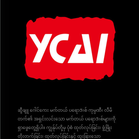
ဆွီချူ ဂေါင်ကေး မက်တယ် ပရောဒักစ် ကုမ္ပဏီ၊ လီမိ
တက်၏ အရှင်းလင်းသော မက်တယ် ပရောဒักစ်များကို
ရှာဖွေတွေ့ရှိပါ။ ကျွန်ုပ်တို့မှ ပုံစံ ထုတ်လုပ်ခြင်း၊ ဖွံ့ဖြိုး
တိုးတက်ခြင်း၊ ထုတ်လုပ်ခြင်းနှင့် ထူးခြားသော