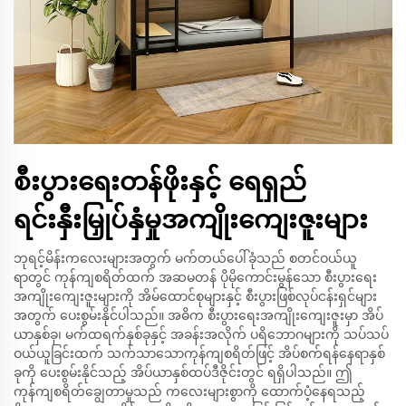
စီးပွားရေးတန်ဖိုးနှင့် ရေရှည်
ရင်းနှီးမြှုပ်နှံမှုအကျိုးကျေးဇူးများ
ဘုရင့်မိန်းကလေးများအတွက် မက်တယ်ပေါ်ခုံသည် စတင်ဝယ်ယူ
ရာတွင် ကုန်ကျစရိတ်ထက် အဆမတန် ပိုမိုကောင်းမွန်သော စီးပွားရေး
အကျိုးကျေးဇူးများကို အိမ်ထောင်စုများနှင့် စီးပွားဖြစ်လုပ်ငန်းရှင်များ
အတွက် ပေးစွမ်းနိုင်ပါသည်။ အဓိက စီးပွားရေးအကျိုးကျေးဇူးမှာ အိပ်
ယာနှစ်ခု၊ မက်ထရက်နှစ်ခုနှင့် အခန်းအလိုက် ပရိဘောဂများကို သပ်သပ်
ဝယ်ယူခြင်းထက် သက်သာသောကုန်ကျစရိတ်ဖြင့် အိပ်စက်ရန်နေရာနှစ်
ခုကို ပေးစွမ်းနိုင်သည့် အိပ်ယာနှစ်ထပ်ဒီဇိုင်းတွင် ရရှိပါသည်။ ဤ
ကုန်ကျစရိတ်ချွေတာမှုသည် ကလေးများစွာကို ထောက်ပံ့နေရသည့်