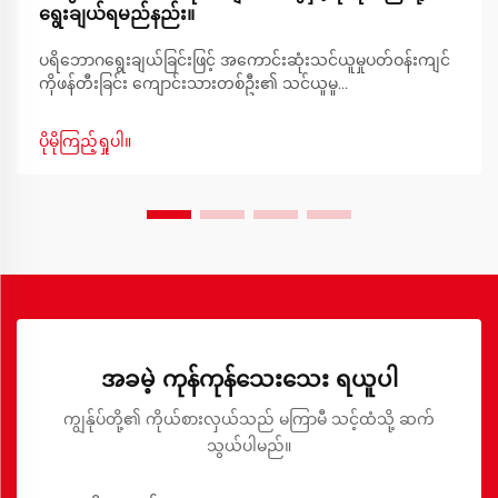
ရွေးချယ်ရမည်နည်း။
ပရိဘောဂရွေးချယ်ခြင်းဖြင့် အကောင်းဆုံးသင်ယူမှုပတ်ဝန်းကျင်
ကိုဖန်တီးခြင်း ကျောင်းသားတစ်ဦး၏ သင်ယူမှု
ပတ်ဝန်းကျင်၏အခြေခံသည် စားပွဲနှင့်ခုံ၏ ကိုက်ညီမှုပေါ်တွင်
မူတည်ပါသည်။ ကျောင်းသားများသည်နေ့စဉ်နာရီပေါင်းများစွာ
ပိုမိုကြည့်ရှုပါ။
စားပွဲတွင်ထိုင်နေရသည့်အခါ အဆင်ပြေမှုကို အလေးထား
ရွေးချယ်ရန်အရေးကြီးပါသည်။
အခမဲ့ ကုန်ကုန်သေးသေး ရယူပါ
ကျွန်ုပ်တို့၏ ကိုယ်စားလှယ်သည် မကြာမီ သင့်ထံသို့ ဆက်
သွယ်ပါမည်။