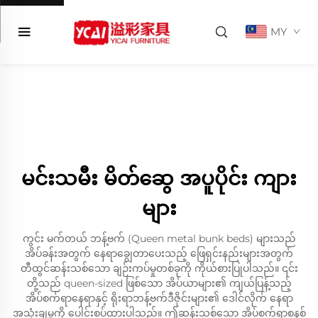
MY
မင်းသမီး မိတ်ဆွေ အပူပိုင်း ကျား
များ
ကွင်း မက်တယ် ဘန့်ဗက် (Queen metal bunk beds) များသည်
အိပ်ခန်းအတွက် နေရာချွေတာပေးသည့် ဖြေရှင်းနည်းများအတွက်
တီထွင်ဆန်းသစ်သော ချဉ်းကပ်မှုတစ်ခုကို ကိုယ်စားပြုပါသည်။ ၎င်း
တို့သည် queen-sized ဖြစ်သော အိပ်ယာများ၏ ကျယ်ပြန့်သည့်
အိပ်စက်ရာနေရာနှင့် ရိုးရာဘန့်ဗက်ဒီဇိုင်းများ၏ ဒေါင်လိုက် နေရာ
အသုံးချမှုကို ပေါင်းစပ်ထားပါသည်။ ဤဆန်းသစ်သော အိပ်စက်ရာစနစ်