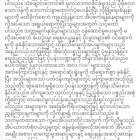
ပါသည်။ သံချောင်းဘောင်၏ မူလသဘာဝခိုင်ခံ့မှုသည် ပိုမိုလေး
သော ဝန်ကို ဘေးကင်းစွာထောက်ပံ့ပေးနိုင်ပြီး လုံခြုံရေးစံနှုန်း
များကို မထိခိုက်စေဘဲ ကျယ်ပြန့်သော အိပ်စက်ရန်နေရာများကို
လိုအပ်သော အရွယ်ရောက်ပြီးသူများအတွက် သင့်တော်
ပါသည်။ သတ္တုမျက်နှာပြင်များသည် ဝန်ဆောင်မှုပေးမှုကို မ
လိုအပ်စေဘဲ ခဲယဉ်းမှု၊ ရေစုပ်ယူမှုနှင့် ပိုးမွှားများ၏ ဝင်ရောက်
မှုကို ခုခံနိုင်သောကြောင့် ထိန်းသိမ်းမှုလိုအပ်ချက်များသည်
အနည်းငယ်သာဖြစ်ပြီး အိမ်သုံးပစ္စည်းများဖြင့် ပုံမှန်သန့်ရှင်း
ရေးပြုလုပ်ခြင်းဖြင့် ပုံပန်းသဏ္ဍာန်ကို ထိန်းသိမ်းနိုင်ပါသည်။
ပေါင်ဒါဖြင့် ပြုလုပ်ထားသော အလ пок်များသည်
အက်ကြောင်းများနှင့် အရောင်ဆုံးရှုံးမှုကို ထိရောက်စွာ ခုခံနိုင်
ပြီး အသုံးများသော ပတ်ဝန်းကျင်များတွင် မကြာခဏအသုံးပြု
သည့်တိုင် ဆွဲဆောင်မှုရှိသော ပုံပန်းသဏ္ဍာန်ကို ထိန်းသိမ်းပေး
နိုင်ပါသည်။ တိကျသော ထုတ်လုပ်မှုနှင့် ပြည့်စုံသော ပစ္စည်းအစုံ
တို့ကြောင့် တပ်ဆင်မှုလုပ်ငန်းစဉ်များသည် ရိုးရှင်းလွယ်ကူ
ပါသည်။ အများစုက အခြေခံကိရိယာများဖြင့် ရှင်းလင်းသော
ညွှန်ကြားချက်များကို လိုက်နာ၍ တပ်ဆင်နိုင်ပါသည်။ စံ
သတ်မှတ်ထားသော ကွမ်းအိပ်ယာတိုင်းအတွက် ကိုက်ညီမှုသည်
အိပ်ယာဝတ်စုံဝယ်ယူမှုတွင် ခန့်မှန်းခြေမလိုအပ်စေဘဲ အိပ်ယာ
အမျိုးအစား၊ မာကျောမှုအဆင့်များနှင့် ဈေးနှုန်းအဆင့်အတန်း