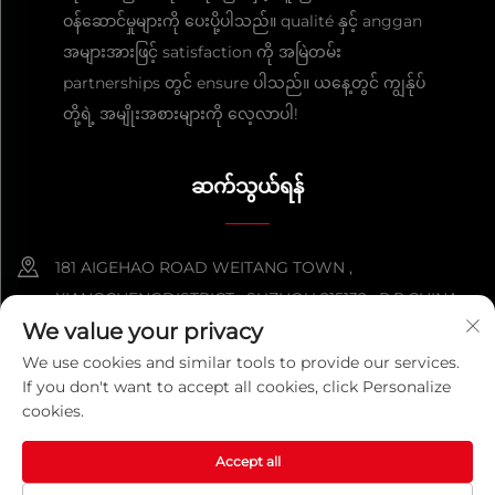
ဝန်ဆောင်မှုများကို ပေးပို့ပါသည်။ qualité နှင့် anggan
အများအားဖြင့် satisfaction ကို အမြဲတမ်း
partnerships တွင် ensure ပါသည်။ ယနေ့တွင် ကျွန်ုပ်
တို့ရဲ့ အမျိုးအစားများကို လေ့လာပါ!
ဆက်သွယ်ရန်
181 AIGEHAO ROAD WEITANG TOWN ,
XIANGCHENGDISTRICT , SUZHOU 215132 , P.R.CHINA
We value your privacy
+86-152 5000 0863
We use cookies and similar tools to provide our services.
If you don't want to accept all cookies, click Personalize
[email protected]
cookies.
Accept all
ကူးယူခွင့် © ၂၀၂၆ တရုတ်စူးကိုကွမ်းကို မက်တယ် ပရိုဒပ် ကုမ္ပဏီလီမစ်
တက်။ အကွက်အလိုက် ကာကွယ်ထားသည်။
လုံခြုံရေးမူဝါဒ