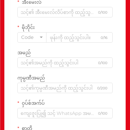
အီးမေးလ်
0/100
မိုဘိုင်း
Code
0/16
အမည်
0/100
ကုမ္ပဏီအမည်
0/200
ဝှပ်စ်အက်ပ်
0/100
စာတို