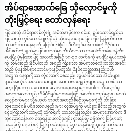
အိပ်ရာအောက်ခြေ သိုလှောင်မှုကို
တိုးမြှင့်ရေး တော်လှန်ရေး
မြင့်မားတဲ့ အိပ်ရာတစ်လုံးရဲ့ အစိတ်အပိုင်းက ၎င်းရဲ့ စွမ်းဆောင်ရည်မှာ
မြင့်မားတဲ့ လုပ်ဆောင်ချက်ရှိတဲ့ သိုလှောင်ရေးမြေအဖြစ် ဖြုန်းတီးထား
တဲ့ မတ်တတ်နေရာကို ပြောင်းလဲဖို့ပါ။ ဒီတီထွင်ဆန်းသစ်တဲ့ ဒီဇိုင်းက
အိပ်စက်တဲ့ မျက်နှာပြင်အောက်မှာ သိသိသာသာ အပေါက်တစ်ခု ဖန်တီး
ပေးပြီး ပုံမှန်အားဖြင့် အလွတ်အမြင့် ၁၈-၃၀ လက်မကို ပေးပြီး ရှယ်ယာစုံ
ကို သိမ်းဆည်းနိုင်ပါတယ် အရှည်ကြီးသော အိပ်ရာတစ်လုံးတည်းအခင်း
သည် ပုံမှန်အိပ်ရာဘောင်များနှင့်မတူဘဲ၊ ဖိနပ်သေတ္တာအနည်းငယ်
အတွက် နေရာကိုသာ လုံလောက်စေသည်၊ လှုပ်ခါနိုင်သော အိတ်များ၊
ရာသီအလိုက်အဝတ်အစားများ၊ အားကစားပစ္စည်းများအတွက် စင်ကာ
တွေ၊ ပြီးတော့ အသေးစား လေ့လာရေးနေရာများအပါအ သိုလှောင်မှု
အလားအလာသည် အိမ်ပိုင်ရှင်များအနေဖြင့် အဝတ်အထည်များ၊ အဝတ်
လျှော်စက်များ သို့မဟုတ် အဝတ်အထည်စီစဉ်သူများကဲ့သို့ သီးခြား
သိုလှောင်ရန် ပရိဘောဂပစ္စည်းများ လိုအပ်မှုကို ဖယ်ရှားနိုင်သည့်အတွက်
ငွေကြေးသက်သာမှုသို့ တိုက်ရိုက် ဘာသာပြန်သည်။ အိပ်ရာအောက်က ဒီ
သိုလှောင်ခန်းဟာ စတုရန်းပေတစ်ခုချင်း ငှားရမ်းမှု စရိတ်က မြင့်မားတဲ့
အဆင့်ကို ရောက်တဲ့ မြို့ပြ ပတ်ဝန်းကျင်မှာ တန်ဖိုးမရှိဘူးလို့ သက်သေ
ထူပြကာ အခန်းရဲ့ ရုပ်ပိုင်း ခြေရာကို မတိုးစေပဲ အိပ်ခန်း ကြမ်းပြင်ရဲ့