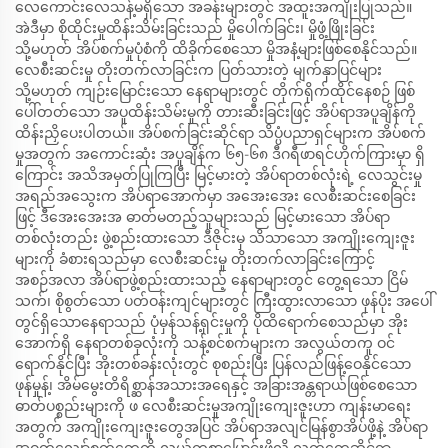
လေကောင်းလေသန့်မရှိသော အခန်းများတွင် အထူးအကျိုးပြုသည်။
အဲဒီမှာ စိုထိုင်းမှုထိန်းသိမ်းခြင်းသည် မှိုပေါက်ခြင်း၊ မှိုဖွံ့ဖြိုးခြင်း
သို့မဟုတ် အိပ်စက်မှုပုံစံကို ထိခိုက်စေသော မှိုအနံ့များဖြစ်စေနိုင်သည်။
လေစီးဆင်းမှု တိုးတက်လာခြင်းက ပြတ်သားတဲ့ မျက်နှာပြင်များ
သို့မဟုတ် ကျဉ်းမြောင်းသော နေရာများတွင် တိုက်ရိုက်ထိုင်နေစဉ် ဖြစ်
ပေါ်တတ်သော အပူထိန်းသိမ်းမှုကို တားဆီးခြင်းဖြင့် အိပ်ရာအပူချိန်ကို
ထိန်းညှိပေးပါတယ်။ အိပ်စက်ခြင်းဆိုင်ရာ သိပ္ပံပညာရှင်များက အိပ်စက်
မှုအတွက် အကောင်းဆုံး အပူချိန်က ၆၅-၆၈ ဒီဂရီဖာရင်ဟိုက်ကြားမှာ ရှိ
ကြောင်း အသိအမှတ်ပြုကြပြီး မြင့်မားတဲ့ အိပ်ရာတစ်လုံးရဲ့ လေသွင်းမှု
အရည်အသွေးက အိပ်ရာအောက်မှာ အအေးအေး လေစီးဆင်းစေခြင်း
ဖြင့် ဒီအေးအေးအ ဓာတ်မတည့်သူများသည် မြင့်မားသော အိပ်ရာ
တစ်လုံးတည်း ဖွဲ့စည်းထားသော ဒီဇိုင်းမှ သိသာသော အကျိုးကျေးဇူး
များကို ခံစားရသည်မှာ လေစီးဆင်းမှု တိုးတက်လာခြင်းကြောင့်
အစဉ်အလာ အိပ်ရာဖွဲ့စည်းထားသည့် နေရာများတွင် တွေ့ရသော ငြိမ်
သက်၊ စိုစွတ်သော ပတ်ဝန်းကျင်များတွင် ကြီးထွားလာသော ဖုန်ပိုး အပေါ်
တွင်ရှိသောနေရာသည် ပုံမှန်သန့်ရှင်းမှုကို ပိုထိရောက်စေသည်မှာ အိုး
အောက်ရှိ နေရာတစ်ခုလုံးကို သန့်စင်စက်များက အလွယ်တကူ ဝင်
ရောက်နိုင်ပြီး အိုးတစ်ခန်းလုံးတွင် စုစည်းပြီး ပြန်လည်ဖြန့်ဝေနိုင်သော
ဖုန်မှုန့်၊ အိမ်မွေးတိရိစ္ဆာန်အသားအရေနှင့် အခြားအန္တရာယ်ဖြစ်စေသော
ဓာတ်ပစ္စည်းများကို ဖ လေစီးဆင်းမှုအကျိုးကျေးဇူးဟာ ကျန်းမာရေး
အတွက် အကျိုးကျေးဇူးတွေအပြင် အိပ်ရာအလျင်မြန်စွာအိပ်ဖို့နဲ့ အိပ်ရာ