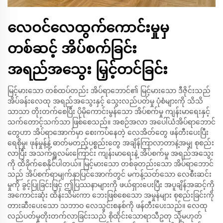
လေဝင်လေထွက်ကောင်းမှုမှ
တစ်ဆင့် အိပ်စက်ခြင်း
အရည်အသွေး မြှင့်တင်ခြင်း
မြင့်မားသော တစ်ထပ်တည်း အိပ်ရာဘောင်၏ မြင့်မားသော ဒီဇိုင်းသည်
အိပ်ခန်းလေထု အရည်အသွေးနှင့် သွေးလည်ပတ်မှု ပုံစံများကို သိသိ
သာသာ တိုးတက်စေပြီး ပိုမိုကောင်းမွန်သော အိပ်စက်မှု ကျန်းမာရေးနှင့်
သက်တောင့်သက်သာ ဖြစ်စေသည်။ အစဉ်အလာ အပေါ်ယံအိပ်ရာဘောင်
တွေဟာ အိပ်ရာအောက်မှာ စေးကပ်နေတဲ့ လေအိတ်တွေ ဖန်တီးပေးပြီး
ရေစိုမှု၊ ဖုန်မှုန့်နဲ့ ဓာတ်မတည့်ပစ္စည်းတွေ အချိန်ကြာလာတာနဲ့အမျှ စုစည်း
လာပြီး အသက်ရှူလမ်းကြောင်း ကျန်းမာရေးနဲ့ အိပ်စက်မှု အရည်အသွေး
ကို ထိခိုက်စေနိုင်ပါတယ်။ မြင့်မားသော တစ်ခုတည်းသော အိပ်ရာဘောင်
သည် အိပ်စက်ရာမျက်နှာပြင်အောက်တွင် မကန့်သတ်သော လေစီးဆင်း
မှုကို ခွင့်ပြုခြင်းဖြင့် ဤပြဿနာများကို ဖယ်ရှားပေးပြီး အပူချိန်အဆင့်ကို
အကောင်းဆုံး ထိန်းသိမ်းကာ ဘေးဖြစ်စေသော အမှုန်များ စုစည်းခြင်းကို
တားဆီးပေးသော သဘာဝ လေသွင်းစနစ်ကို ဖန်တီးပေးသည်။ လေထု
လည်ပတ်မှုတိုးတက်လာခြင်းသည် စိုထိုင်းသောရာသီဥတု သို့မဟုတ်