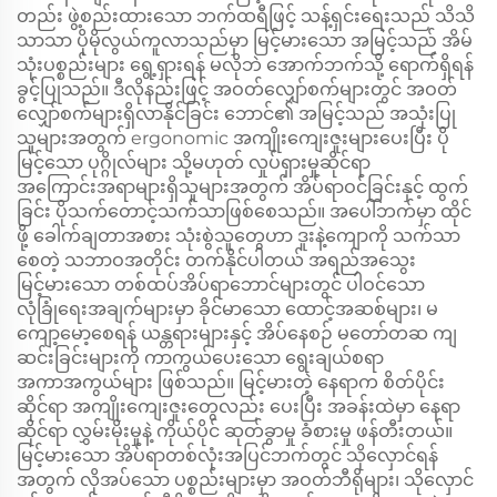
တည်း ဖွဲ့စည်းထားသော ဘက်ထရီဖြင့် သန့်ရှင်းရေးသည် သိသိ
သာသာ ပိုမိုလွယ်ကူလာသည်မှာ မြင့်မားသော အမြင့်သည် အိမ်
သုံးပစ္စည်းများ ရွေ့ရှားရန် မလိုဘဲ အောက်ဘက်သို့ ရောက်ရှိရန်
ခွင့်ပြုသည်။ ဒီလိုနည်းဖြင့် အဝတ်လျှော်စက်များတွင် အဝတ်
လျှော်စက်များရှိလာနိုင်ခြင်း ဘောင်၏ အမြင့်သည် အသုံးပြု
သူများအတွက် ergonomic အကျိုးကျေးဇူးများပေးပြီး ပို
မြင့်သော ပုဂ္ဂိုလ်များ သို့မဟုတ် လှုပ်ရှားမှုဆိုင်ရာ
အကြောင်းအရာများရှိသူများအတွက် အိပ်ရာဝင်ခြင်းနှင့် ထွက်
ခြင်း ပိုသက်တောင့်သက်သာဖြစ်စေသည်။ အပေါ်ဘက်မှာ ထိုင်
ဖို့ ခေါက်ချတာအစား သုံးစွဲသူတွေဟာ ဒူးနဲ့ကျောကို သက်သာ
စေတဲ့ သဘာဝအတိုင်း တက်နိုင်ပါတယ် အရည်အသွေး
မြင့်မားသော တစ်ထပ်အိပ်ရာဘောင်များတွင် ပါဝင်သော
လုံခြုံရေးအချက်များမှာ ခိုင်မာသော ထောင့်အဆစ်များ၊ မ
ကျော့မော့စေရန် ယန္တရားများနှင့် အိပ်နေစဉ် မတော်တဆ ကျ
ဆင်းခြင်းများကို ကာကွယ်ပေးသော ရွေးချယ်စရာ
အကာအကွယ်များ ဖြစ်သည်။ မြင့်မားတဲ့ နေရာက စိတ်ပိုင်း
ဆိုင်ရာ အကျိုးကျေးဇူးတွေလည်း ပေးပြီး အခန်းထဲမှာ နေရာ
ဆိုင်ရာ လွှမ်းမိုးမှုနဲ့ ကိုယ်ပိုင် ဆုတ်ခွာမှု ခံစားမှု ဖန်တီးတယ်။
မြင့်မားသော အိပ်ရာတစ်လုံးအပြင်ဘက်တွင် သိုလှောင်ရန်
အတွက် လိုအပ်သော ပစ္စည်းများမှာ အဝတ်ဘီရိုများ၊ သိုလှောင်