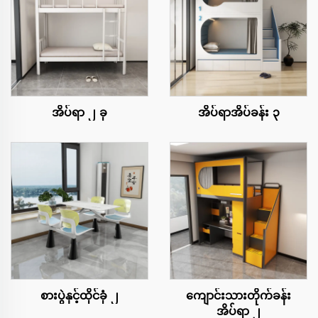
အိပ်ရာ ၂ ခု
အိပ်ရာအိပ်ခန်း ၃
စားပွဲနှင့်ထိုင်ခုံ ၂
ကျောင်းသားတိုက်ခန်း
အိပ်ရာ ၂