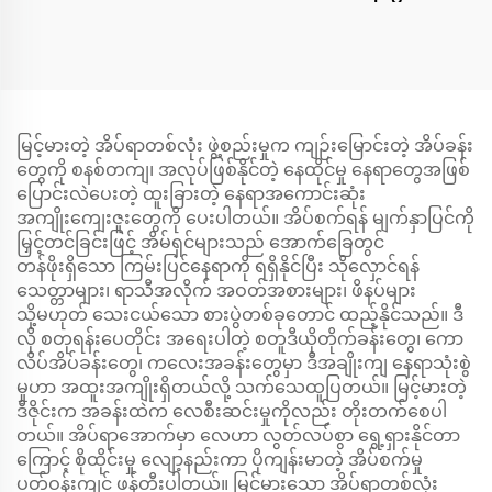
မြင့်မားတဲ့ အိပ်ရာတစ်လုံး ဖွဲ့စည်းမှုက ကျဉ်းမြောင်းတဲ့ အိပ်ခန်း
တွေကို စနစ်တကျ၊ အလုပ်ဖြစ်နိုင်တဲ့ နေထိုင်မှု နေရာတွေအဖြစ်
ပြောင်းလဲပေးတဲ့ ထူးခြားတဲ့ နေရာအကောင်းဆုံး
အကျိုးကျေးဇူးတွေကို ပေးပါတယ်။ အိပ်စက်ရန် မျက်နှာပြင်ကို
မြှင့်တင်ခြင်းဖြင့် အိမ်ရှင်များသည် အောက်ခြေတွင်
တန်ဖိုးရှိသော ကြမ်းပြင်နေရာကို ရရှိနိုင်ပြီး သိုလှောင်ရန်
သေတ္တာများ၊ ရာသီအလိုက် အဝတ်အစားများ၊ ဖိနပ်များ
သို့မဟုတ် သေးငယ်သော စားပွဲတစ်ခုတောင် ထည့်နိုင်သည်။ ဒီ
လို စတုရန်းပေတိုင်း အရေးပါတဲ့ စတူဒီယိုတိုက်ခန်းတွေ၊ ကော
လိပ်အိပ်ခန်းတွေ၊ ကလေးအခန်းတွေမှာ ဒီအချိုးကျ နေရာသုံးစွဲ
မှုဟာ အထူးအကျိုးရှိတယ်လို့ သက်သေထူပြတယ်။ မြင့်မားတဲ့
ဒီဇိုင်းက အခန်းထဲက လေစီးဆင်းမှုကိုလည်း တိုးတက်စေပါ
တယ်။ အိပ်ရာအောက်မှာ လေဟာ လွတ်လပ်စွာ ရွေ့ရှားနိုင်တာ
ကြောင့် စိုထိုင်းမှု လျော့နည်းကာ ပိုကျန်းမာတဲ့ အိပ်စက်မှု
ပတ်ဝန်းကျင် ဖန်တီးပါတယ်။ မြင့်မားသော အိပ်ရာတစ်လုံး