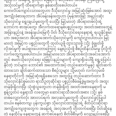
အသုံးဝင်မှုကို ထိရောက်စွာ နှစ်ဆတိုးစေပါတယ်။
ကောလိပ်ကျောင်းသားတွေဟာ ဒီသိုလှောင်မှု အမြင့်ဆုံးဖြစ်အောင် အထူး
အကျိုးခံစားရတာက အိပ်ခန်းခန်းတွေဟာ ပုံမှန်အားဖြင့် အနည်းဆုံး
သိုလှောင်မှု ရွေးချယ်မှုတွေကို ပေးပြီး မြင့်မားတဲ့ အိပ်ရာတစ်လုံးရဲ့
ဘောင်က စာအုပ်တွေ၊ အီလက်ထရောနစ်ပစ္စည်းတွေ၊ အဝတ်အစားတွေနဲ့
အခြားနည်းနဲ့ အခန်းနယ်မြေကို ပိတ် ဒီသိုလှောင်ရေးနေရာရဲ့ ရယူနိုင်စွမ်း
ဟာ အစဉ်အလာ အိပ်ရာအောက်သိုလှောင်မှုကို ကျော်လွှားပါတယ်၊ မြင့်
မားတဲ့ အမြင့်က ပစ္စည်းတွေကို ထုတ်ယူဖို့ တွားသွားဖို့ (သို့) ခုံချွတ်ဖို့
လိုအပ်မှုကို ဖယ်ရှားပေးတာကြောင့် နေ့စဉ်သုံးဖို့ စီစဉ်ထိန်းသိမ်းမှု ပိုလို့ကို
လက်တွေ့ကျစေပါတယ်။ အမြင့်မားသော အိပ်ရာတစ်လုံးအခင်းအောက်
တွင် စမတ်သိုလှောင်ရေး ဖြေရှင်းနည်းများကို ကျောရိုးပေါ်ရှိ ရွှေ့ပြောင်း
နိုင်တဲ့ ဘင်များ၊ ဘောင်၏ အထောက်အပံ့ တည်ဆောက်မှုနှင့် ချိတ်ဆက်
ထားသော ချိတ်ဆက်ထားသော စီစဉ်သူများ သို့မဟုတ် လက်လှမ်းမီ
နေရာတိုင်းကို အမြင့်ဆုံးရရှိစေသော အထူးပြု တည်ဆောက်ထား ဒီ
သိုလှောင်နိုင်စွမ်းဟာ ရာသီဥတုဆိုင်ရာ ပစ္စည်းစီမံခန့်ခွဲမှုအတွက် အထူး
တန်ဖိုးရှိလာပြီး သုံးစွဲသူတွေဟာ တန်ဖိုးရှိတဲ့ အဝတ်အစားနေရာကို မ
စွန့်လွှတ်ပဲ နွေရာသီ လတွေမှာ ဆောင်းရာသီအဝတ်အစား (သို့) နှစ်
တစ်လျှောက်လုံး အားလပ်ရက် အလှဆင်မှုတွေကို သိုလှောင်ခွင့်ပြုပါ
တယ်။ စနစ်တကျ၊ ပုန်းကွယ်စွာ သိုလှောင်ထားခြင်းရဲ့ စိတ်ပိုင်းဆိုင်ရာ
အကျိုးကျေးဇူးတွေက အခန်းရဲ့ အလှအပကို တိုးတက်စေပြီး ပိတ်ဆို့နေ
တဲ့ နေထိုင်မှု နေရာတွေနဲ့ ဆက်စပ်နေတဲ့ စိတ်ဖိစီးမှုကို လျော့နည်းစေပြီး