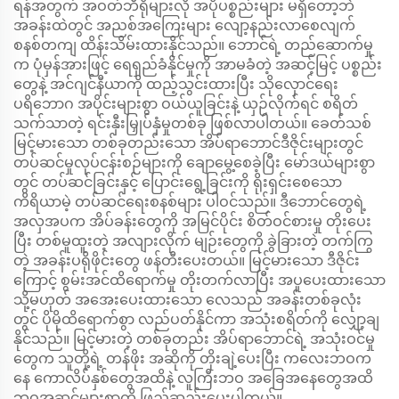
ရန်အတွက် အဝတ်ဘီရိုများလို အပိုပစ္စည်းများ မရှိတော့ဘဲ
အခန်းထဲတွင် အညစ်အကြေးများ လျော့နည်းလာစေလျက်
စနစ်တကျ ထိန်းသိမ်းထားနိုင်သည်။ ဘောင်ရဲ့ တည်ဆောက်မှု
က ပုံမှန်အားဖြင့် ရေရှည်ခံနိုင်မှုကို အာမခံတဲ့ အဆင့်မြင့် ပစ္စည်း
တွေနဲ့ အင်ဂျင်နီယာကို ထည့်သွင်းထားပြီး သိုလှောင်ရေး
ပရိဘောဂ အပိုင်းများစွာ ဝယ်ယူခြင်းနဲ့ ယှဉ်လိုက်ရင် စရိတ်
သက်သာတဲ့ ရင်းနှီးမြှုပ်နှံမှုတစ်ခု ဖြစ်လာပါတယ်။ ခေတ်သစ်
မြင့်မားသော တစ်ခုတည်းသော အိပ်ရာဘောင်ဒီဇိုင်းများတွင်
တပ်ဆင်မှုလုပ်ငန်းစဉ်များကို ချောမွေ့စေခဲ့ပြီး မော်ဒယ်များစွာ
တွင် တပ်ဆင်ခြင်းနှင့် ပြောင်းရွေ့ခြင်းကို ရိုးရှင်းစေသော
ကိရိယာမဲ့ တပ်ဆင်ရေးစနစ်များ ပါဝင်သည်။ ဒီဘောင်တွေရဲ့
အလှအပက အိပ်ခန်းတွေကို အမြင်ပိုင်း စိတ်ဝင်စားမှု တိုးပေး
ပြီး တစ်မူထူးတဲ့ အလျားလိုက် မျဉ်းတွေကို ခွဲခြားတဲ့ တက်ကြွ
တဲ့ အခန်းပရိုဖိုင်းတွေ ဖန်တီးပေးတယ်။ မြင့်မားသော ဒီဇိုင်း
ကြောင့် စွမ်းအင်ထိရောက်မှု တိုးတက်လာပြီး အပူပေးထားသော
သို့မဟုတ် အအေးပေးထားသော လေသည် အခန်းတစ်ခုလုံး
တွင် ပိုမိုထိရောက်စွာ လည်ပတ်နိုင်ကာ အသုံးစရိတ်ကို လျှော့ချ
နိုင်သည်။ မြင့်မားတဲ့ တစ်ခုတည်း အိပ်ရာဘောင်ရဲ့ အသုံးဝင်မှု
တွေက သူတို့ရဲ့ တန်ဖိုး အဆိုကို တိုးချဲ့ပေးပြီး ကလေးဘဝက
နေ ကောလိပ်နှစ်တွေအထိနဲ့ လူကြီးဘဝ အခြေအနေတွေအထိ
ဘဝအဆင့်များစွာကို ဖြည့်ဆည်းပေးပါတယ်။