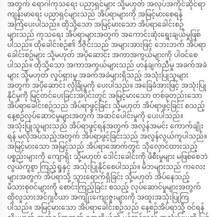
အတွက် ရောဂါကုသရေး ပညာရှင်များ သို့မဟုတ် အလုပ်အကိုင်ဆိုင်ရာ
ကျန်းမာရေး ပညာရှင်များသည် အိပ်ရာများကို အမြင့်မားစေရန်
အကြံပေးပါသည်။ ထိုသို့သော အမြင့်မားသော အိပ်ရာခေါင်းစဥ်
များသည် ကုသရေး အိပ်ရာများအတွက် အကောင်းဆုံးရွေးချယ်မှုဖြစ်
ပါသည်။ ထိုခေါင်းစဥ်၏ ဒီဇိုင်းသည် အများအားဖြင့် ဘေးဘက် အိပ်ရာ
ခေါင်းစဥ်များ သို့မဟုတ် အပိုဆောင်း အကာအကွယ်များကို ပါဝင်စေ
ပါသည်။ ထိုသို့သော အကာအကွယ်များသည် ဟန်ချက်ညီမှု အခက်အခဲ
များ သို့မဟုတ် လှုပ်ရှားမှု အခက်အခဲများရှိသည့် အသုံးပြုသူများ
အတွက် အပိုဆောင်း လုံခြုံမှုကို ပေးပါသည်။ အခြေခံအားဖြင့် အသုံးပြု
နိုင်မှုကို မြင့်တင်ပေးခြင်းအပိုင်းတွင် အမြင့်မားသော တစ်ခုတည်းသော
အိပ်ရာခေါင်းစဥ်သည် အိပ်ရာဖွင့်ခြင်း သို့မဟုတ် အိပ်ရာဖွင့်ခြင်း စသည့်
နေ့စဥ်လုပ်ဆောင်မှုများအတွက် အဆင်ပေါင်းမှုကို ပေးပါသည်။
အသုံးပြုသူများသည် အိပ်ရာဖွင့်ရန်အတွက် အလွန်အမင်း ကောက်ချိုး
ရန် မလိုအပ်သည့်အတွက် အိပ်ရာဖွင့်ခြင်းသည် အလွန်လွယ်ကူပါသည်။
အမြင့်မားသော အမြင့်သည် အိပ်ရာအောက်တွင် သိုလှောင်ထားသည့်
ပစ္စည်းများကို ကျောရိုး သို့မဟုတ် ဒေါင်းခေါင်းကို ဖိစီးမှုများ မဖြစ်စေဘဲ
လွယ်ကူစွာ ကြည့်ရှုနှင့် အသုံးပြုနိုင်စေပါသည်။ မိဘများသည် ကလေး
များအတွက် အိပ်ရာသို့ သွားရောက်ရှိခြင်း သို့မဟုတ် အိပ်နေသည့်
မိသားစုဝင်များကို စောင်းကြည့်ခြင်း စသည့် လုပ်ဆောင်မှုများအတွက်
ထိုလူသားအင်ဂျငီယာ အကျိုးကျေးဇူးများကို အထူးအသုံးပြုကြ
ပါသည်။ အမြင့်မားသော အိပ်ရာခေါင်းစဥ်သည် နေ့စဥ်အိပ်ရာသို့ ဝင်ရန်