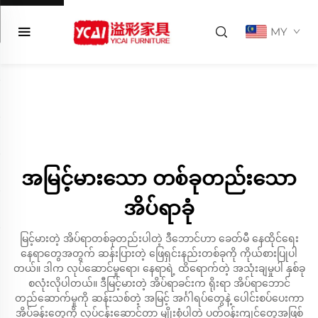
MY
အမြင့်မားသော တစ်ခုတည်းသော
အိပ်ရာခုံ
မြင့်မားတဲ့ အိပ်ရာတစ်ခုတည်းပါတဲ့ ဒီဘောင်ဟာ ခေတ်မီ နေထိုင်ရေး
နေရာတွေအတွက် ဆန်းပြားတဲ့ ဖြေရှင်းနည်းတစ်ခုကို ကိုယ်စားပြုပါ
တယ်။ ဒါက လုပ်ဆောင်မှုရော၊ နေရာရဲ့ ထိရောက်တဲ့ အသုံးချမှုပါ နှစ်ခု
စလုံးလိုပါတယ်။ ဒီမြင့်မားတဲ့ အိပ်ရာခင်းက ရိုးရာ အိပ်ရာဘောင်
တည်ဆောက်မှုကို ဆန်းသစ်တဲ့ အမြင့် အင်္ဂါရပ်တွေနဲ့ ပေါင်းစပ်ပေးကာ
အိပ်ခန်းတွေကို လုပ်ငန်းဆောင်တာ မျိုးစုံပါတဲ့ ပတ်ဝန်းကျင်တွေအဖြစ်