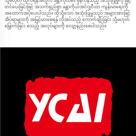
သို့မဟုတ် ထွက်ရန်အတွက် ခန္တာကိုယ်၏ မှန်ကန်သည့် အသုံးပြုမှုကို မြင့်
တင်ပေးခြင်းဖြင့် အသက်ရှည်စွာ ခန္တာကိုယ်အင်ဂျငီယာ ကျန်းမာရေးကို
အထောက်အပံ့ပေးပါသည်။ ထိုသို့သော အသုံးပြုမှုသည် အများအားဖြင့်
အိပ်ရာများကို အမြင့်မားစေရန် လိုအပ်သည့် ကောက်ချိုးခြင်း သို့မဟုတ်
မြှောက်ခြင်း စသည့် အလုပ်များကို လျော့နည်းစေပါသည်။