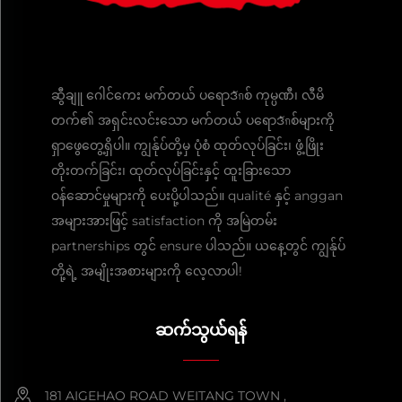
ဆွီချူ ဂေါင်ကေး မက်တယ် ပရောဒักစ် ကုမ္ပဏီ၊ လီမိ
တက်၏ အရှင်းလင်းသော မက်တယ် ပရောဒักစ်များကို
ရှာဖွေတွေ့ရှိပါ။ ကျွန်ုပ်တို့မှ ပုံစံ ထုတ်လုပ်ခြင်း၊ ဖွံ့ဖြိုး
တိုးတက်ခြင်း၊ ထုတ်လုပ်ခြင်းနှင့် ထူးခြားသော
ဝန်ဆောင်မှုများကို ပေးပို့ပါသည်။ qualité နှင့် anggan
အများအားဖြင့် satisfaction ကို အမြဲတမ်း
partnerships တွင် ensure ပါသည်။ ယနေ့တွင် ကျွန်ုပ်
တို့ရဲ့ အမျိုးအစားများကို လေ့လာပါ!
ဆက်သွယ်ရန်
181 AIGEHAO ROAD WEITANG TOWN ,