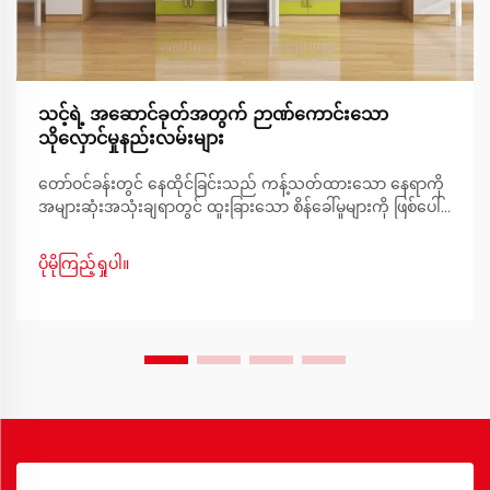
သင့်ရဲ့ အဆောင်ခုတ်အတွက် ဉာဏ်ကောင်းသော
သိုလှောင်မှုနည်းလမ်းများ
တော်ဝင်ခန်းတွင် နေထိုင်ခြင်းသည် ကန့်သတ်ထားသော နေရာကို
အများဆုံးအသုံးချရာတွင် ထူးခြားသော စိန်ခေါ်မှုများကို ဖြစ်ပေါ်
စေပြီး အိပ်စက်ရာနေရာအနီးတွင် အထူးသဖြင့် ခက်ခဲမှုရှိပါသည်။
စနစ်တကျစီမံထားသော တော်ဝင်ခန်းအိပ်ရာ စီမံခန့်ခွဲမှုသည်
ပိုမိုကြည့်ရှုပါ။
သင့်နေရာကျဉ်းကို လုပ်ဆောင်နိုင်ပြီး သက်တောင့်သက်သာရှိ
သော နေထိုင်မှုပတ်ဝန်းကျင်တစ်ခုအဖြစ် ပြောင်းလဲပေးနိုင်
ပါသည်။