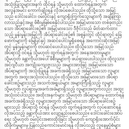
အသုံးပြုသူများအနက် ထိုင်ရန် သို့မဟုတ် ထောက်ရန်အတွက်
အလွန်အမင်း ကောက်ချိုးရန် လိုအပ်စေပါသည်။ ထိုသို့သော အမြင့်
သည် ဒေါင်းခေါင်း၊ ဝမ်းပိုင်းနှင့် ကျောရိုးကြွက်သွေးများကို အချိန်ကြာ
လာသည်နှင့်အမျှ ဖိစီးမှုဖြစ်စေနိုင်ပါသည်။ အမြင့်မားသော တစ်ခုတည်း
သော အိပ်ရာခေါင်းစဥ်၏ အမြင့်မားသော ဒီဇိုင်းသည် မိတ်ဆက်ထား
သည့် မှုန်းမှုန်းအမြင့်ကို အိပ်ရာခေါင်းစဥ်၏ အစွန်းတွင် ထိုင်ရာတွင် ခြေ
ဖောက်များကို မြေပြင်နှင့် အဆင်ပေါင်းမှုရှိစေရန် အကောင်းဆုံးအမြင့်
တွင် မှုန်းမှုန်းများကို တပ်ဆင်ပေးပါသည်။ ထိုသို့သော အမြင့်သည်
အိပ်ရာသို့ ဝင်ရန် သို့မဟုတ် ထွက်ရန်အတွက် အနေအထားမှုများ
သို့မဟုတ် ခန္တာကိုယ်အပေါ် ဖိစီးမှုများကို ဖယ်ရှားပေးပါသည်။ ထိုလူသား
အင်ဂျငီယာ အကျိုးကျေးဇူးသည် အများအားဖြင့် အမြင့်မားသော
အိပ်ရာများကို အသုံးပြုရန် အခက်အခဲရှိသည့် အမြင့်မားသော လူများ
အတွက် အထူးအသုံးဝင်ပါသည်။ ထိုသို့သော အမြင့်မားသော အိပ်ရာ
ခေါင်းစဥ်များသည် အသက်အရွယ်များ အများကြီးရှိသည့် လူများ
သို့မဟုတ် လှုပ်ရှားမှုအခက်အခဲများရှိသည့် လူများအတွက်လည်း အထူး
အသုံးဝင်ပါသည်။ အထိုးအနှက်များ သို့မဟုတ် အိပ်ရာများမှ ထောက်ရန်
အခက်အခဲရှိသည့် လူများအတွက် အမြင့်မားသော အိပ်ရာခေါင်းစဥ်
များသည် အိပ်ရာသို့ ဝင်ရန် သို့မဟုတ် ထွက်ရန်အတွက် လုပ်ဆောင်ရန်
လိုအပ်သည့် ခန္တာကိုယ်အား လျော့နည်းစေပါသည်။ ဒေါင်းခေါင်းအော်ပ်
ရေး သို့မဟုတ် ဝမ်းပိုင်းအစားထိုးခြင်း သို့မဟုတ် ကျောရိုးအောက်ပိုင်း
ထိခိုက်မှုများမှ ပြန်လည်ကောင်းမောင်းရန် လိုအပ်သည့် လူနေမှုပုံစံများ