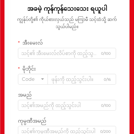
အခမဲ့ ကုန်ကုန်သေးသေး ရယူပါ
ကျွန်ုပ်တို့၏ ကိုယ်စားလှယ်သည် မကြာမီ သင့်ထံသို့ ဆက်
သွယ်ပါမည်။
အီးမေးလ်
0/100
မိုဘိုင်း
Code
0/16
အမည်
0/100
ကုမ္ပဏီအမည်
0/200