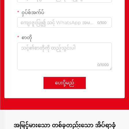
ဝှပ်စ်အက်ပ်
0/100
စာတို
0/1000
ပေးပို့မည်
အမြင့်မားသော တစ်ခုတည်းသော အိပ်ရာခုံ