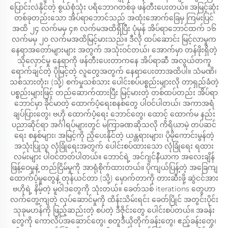
ပြောင်းလဲနိုင်တဲ့ စွယ်စုံသုံး ပရိဘောဂတစ်ခု ဖန်တီးပေးတယ်။ အမြင့်ဆုံး
တစ်ခုတည်းသော အိပ်ရာဘောင်သည် အထုံးအောက်ခြေမှ ကြမ်းပြင်
အထိ ၂၄ လက်မမှ ၄၈ လက်မအထိရှိပြီး ပုံမှန် အိပ်ရာဘောင်ထက် ၁၆
လက်မမှ ၂၀ လက်မအထိမြင့်မားသည်။ ဒီလို ထပ်ဆောင်း မြင့်လာမှုက
နေရာအတော်များများ အတွက် အသုံးဝင်တယ်၊ အောက်မှာ တန်ဖိုးရှိတဲ့
သိုလှောင်မှု နေရာကို ဖန်တီးပေးတာကနေ အိပ်ရာဆီ အလွယ်တကူ
ရောက်ချင်တဲ့ ပိုမြင့်တဲ့ လူတွေအတွက် နေရာပေးတာအထိပါ။ သံမဏိ၊
သစ်သားတုံး၊ (သို့) စက်မှုသစ်သား ပေါင်းစပ်ပစ္စည်းများလို တာရှည်ခံတဲ့
ပစ္စည်းများဖြင့် တည်ဆောက်ထားပြီး မြင့်မားတဲ့ တစ်ထပ်တည်း အိပ်ရာ
ဘောင်မှာ ခိုင်မာတဲ့ ထောက်ပံ့ရေးစနစ်တွေ ပါဝင်ပါတယ်၊ အကာအရံ
ချပ်ပြားတွေ၊ ဗဟို ထောက်ပံ့ရေး ဘောင်တွေ၊ ထောင့် ထောက်မ နည်း
ပညာဆိုင်ရာ အင်္ဂါရပ်များတွင် မကြာခဏဆိုသလို ကိရိယာမဲ့ တပ်ဆင်
ရေး စနစ်များ၊ အမြင့်ကို ညှိပေးနိုင်တဲ့ ယန္တရားများ၊ ပိုမိုကောင်းမွန်တဲ့
အသုံးပြုသူ လုံခြုံရေးအတွက် ပေါင်းစပ်ထားသော လုံခြုံရေး ရထား
လမ်းများ ပါဝင်တတ်ပါတယ်။ ဘောင်ရဲ့ အင်ဂျင်နီယာက အလေးချိန်
ဖြန့်ဝေမှုနဲ့ တည်ငြိမ်မှုကို အာရုံစိုက်ထားတယ်။ ပိုကျယ်ပြန့်တဲ့ အခြေကျ
ထောက်ပံ့မှုတွေနဲ့ တုန်ယင်တာ (သို့) မှောက်တာကို တားဆီးဖို့ ဆွဲငင်အား
ဗဟိုရဲ့ နိမ့်တဲ့ မူဝါဒတွေကို သုံးတယ်။ ခေတ်သစ် iterations တွေဟာ
လက်တွေ့ကျတဲ့ လုပ်ဆောင်မှုကို ထိန်းသိမ်းရင်း ခေတ်ပြိုင် အတွင်းပိုင်း
သုခုမဟန်ကို ဖြည့်ဆည်းတဲ့ စပ်တဲ့ ဒီဇိုင်းတွေ ပေါင်းစပ်တယ်။ အခန်း
တွေကို ကောလိပ်အဆောင်တွေ၊ စတူဒီယိုတိုက်ခန်းတွေ၊ ဧည့်ခန်းတွေ၊