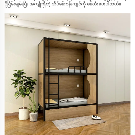
ပိုငြိမ်းချမ်းပြီး အကျိုးရှိတဲ့ အိပ်ခန်းဝန်းကျင်ကို ဖန်တီးပေးပါတယ်။