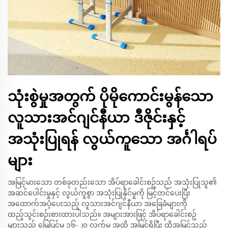
သုံးစွဲမှုအတွက် ပိုမိုကောင်းမွန်သော
လူသားအင်ဂျင်နီယာ ဒီဇိုင်းနှင့်
အသုံးပြုရန် လွယ်ကူသော အင်္ဂါရပ်
များ
အမြင့်မားသော တစ်ခုတည်းသော အိပ်ရာခေါင်းစဥ်သည် အသုံးပြုသူ၏
အဆင်ပေါင်းမှုနှင့် လွယ်ကူစွာ အသုံးပြုနိုင်မှုကို မြင့်တင်ပေးပြီး
အထောက်အပံ့ပေးသည့် လူသားအင်ဂျင်နီယာ အခြေခံများကို
ထည့်သွင်းစဉ်းစားထားပါသည်။ အများအားဖြင့် အိပ်ရာခေါင်းစဥ်
များသည် မြေပြင်မှ ၁၆-၂၀ လက်မ အထိ အမြင့်ရှိပြီး ထိုအမြင့်သည်