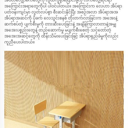
အဝတ်လျှော်စက်တွေကို လွယ်ကူစွာပြောင်းဖို့လို လက်တွေ့ဆိုင်ရာ
အကြောင်းအရာတွေကိုပါ ပါဝင်ပါတယ်။ အကြောင်းက လေဟာ အိပ်ရာ
ပတ်ဝန်းကျင်မှာ လွတ်လပ်စွာ စီးဆင်းနိုင်ပြီး အစဉ်အလာ အိပ်ရာအအ
အိပ်ရာအဆင်ကို ပိုခက် လေသွင်းစနစ် တိုးတက်လာခြင်းက အအေးနဲ့
ဆက်စပ်တဲ့ ပျက်စီးမှုကို တားဆီးပေးခြင်းနဲ့ အချိန်ကြာလာတာနဲ့အမျှ
အအေးပစ္စည်းတွေနဲ့ တည်ဆောက်မှု မပျက်စီးစေတဲ့ သင့်တော်တဲ့
အအေးအဆင့်တွေကို ထိန်းသိမ်းပေးခြင်းဖြင့် အိပ်ရာရှည်ခံမှုကိုလည်း
ကူညီပေးပါတယ်။