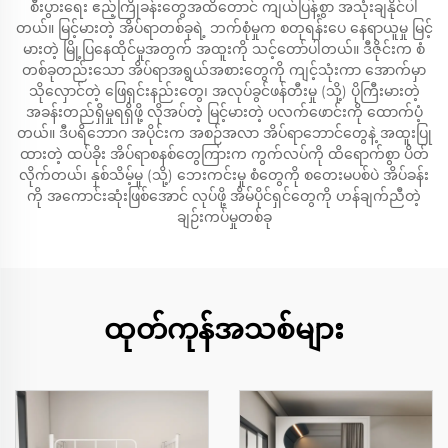
စီးပွားရေး ဧည့်ကြိုခန်းတွေအထိတောင် ကျယ်ပြန့်စွာ အသုံးချနိုင်ပါ
တယ်။ မြင့်မားတဲ့ အိပ်ရာတစ်ခုရဲ့ ဘက်စုံမှုက စတုရန်းပေ နေရာယူမှု မြင့်
မားတဲ့ မြို့ပြနေထိုင်မှုအတွက် အထူးကို သင့်တော်ပါတယ်။ ဒီဇိုင်းက စံ
တစ်ခုတည်းသော အိပ်ရာအရွယ်အစားတွေကို ကျင့်သုံးကာ အောက်မှာ
သိုလှောင်တဲ့ ဖြေရှင်းနည်းတွေ၊ အလုပ်ခွင်ဖန်တီးမှု (သို့) ပိုကြီးမားတဲ့
အခန်းတည်ရှိမှုရရှိဖို့ လိုအပ်တဲ့ မြင့်မားတဲ့ ပလက်ဖောင်းကို ထောက်ပံ့
တယ်။ ဒီပရိဘောဂ အပိုင်းက အစဉ်အလာ အိပ်ရာဘောင်တွေနဲ့ အထူးပြု
ထားတဲ့ ထပ်ခိုး အိပ်ရာစနစ်တွေကြားက ကွက်လပ်ကို ထိရောက်စွာ ပိတ်
လိုက်တယ်၊ နှစ်သိမ့်မှု (သို့) ဘေးကင်းမှု စံတွေကို စတေးမပစ်ပဲ အိပ်ခန်း
ကို အကောင်းဆုံးဖြစ်အောင် လုပ်ဖို့ အိမ်ပိုင်ရှင်တွေကို ဟန်ချက်ညီတဲ့
ချဉ်းကပ်မှုတစ်ခု
ထုတ်ကုန်အသစ်များ