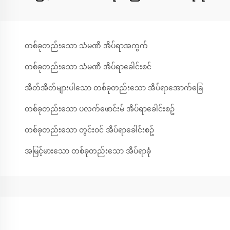
တစ်ခုတည်းသော သံမဏိ အိပ်ရာအကွက်
တစ်ခုတည်းသော သံမဏိ အိပ်ရာခေါင်းစင်
အိတ်အိတ်များပါသော တစ်ခုတည်းသော အိပ်ရာအောက်ခြေ
တစ်ခုတည်းသော ပလက်ဖောင်းမ် အိပ်ရာခေါင်းစဥ်
တစ်ခုတည်းသော တွင်းဝင် အိပ်ရာခေါင်းစဥ်
အမြင့်မားသော တစ်ခုတည်းသော အိပ်ရာခုံ