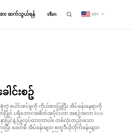
ို့အား ဆက်သွယ်ရန်
บล็อก
MY
ါင်းစဥ်
့ ပေါင်းစပ်မှုကို ကိုယ်စားပြုပြီး အိပ်ခန်းနေရာကို
ီခေတ်ပြိုင် ပရိဘောဂအစိတ်အပိုင်းဟာ အစဉ်အလာ box
က်နှာပြင်နဲ့ ပြုလုပ်ထားတာပါ။ တစ်လုံးတည်းသော
ီး ခေတ်မီ အိပ်ခန်းများ၊ စတူဒီယိုတိုက်ခန်းများ၊