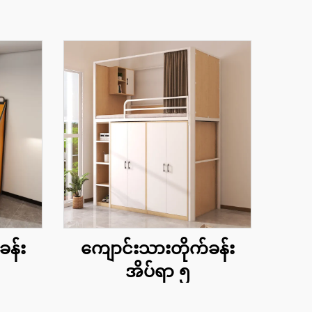
ခန်း
ကျောင်းသားတိုက်ခန်း
အိပ်ရာ ၅