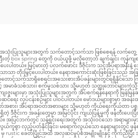
ံးပြုသူများအတွက် သက်တောင့်သက်သာ ဖြစ်စေရန် လက်တွေ့ အကျိုး
ဲ့ box spring တွေကို ဝယ်ယူဖို့ မလိုတော့ဘဲ ချက်ချင်း ကုန်ကျ
ါတယ်။ မြင့်မားတဲ့ ပလက်ဖောင်း ဒီဇိုင်းက သင့်အိပ်ရာအနီးနဲ့ အောက်မှ
ိသိသာသာ တိုးမြှင့်ပေးပါတယ်။ နေရာအကောင်းဆုံးဖြစ်ခြင်းသည် 
င့်သက်သာရှိစေရင်းအသေးစားအိပ်ခန်းများတွင်ရရှိနိုင်သော ကြမ်
မာခံသစ်သား၊ စက်မှုသစ်သား သို့မဟုတ် သတ္တုဘောင်များကဲ့သို့ ခိုင်
ဇူးများမှာ အသုံးပြုသူများအတွက် အိပ်စက်ရန်နေရာကို မြန်မြန်ဆန
းတဲ့ တပ်ဆင်ရေး လုပ်ငန်းစဉ်များ ပါဝင်ပါတယ်။ မော်ဒယ်များစွာမှာ အခ
အစား၊ အိပ်ရာအဝတ်အစားများ သို့မဟုတ် ကိုယ်ရေးကိုယ်တာ ပစ္စည်
 ဒီဇိုင်းက အခန်းတွေမှာ အမြင်ပိုင်း ကျယ်ပြန့်မှုကို ဖန်တီးပေးပြီ
်စေတယ်။ အပြင်ဘက်တွင် သန့်ရှင်းရေးအတွက် အသုံးဝင်သော အရာများမှာ
်ကူစွာ လှည့်ပတ်နိုင်ခြင်း၊ မရောက်လွယ်သော နေရာများတွင် ဖုန်စု
stic ခေတ်ပြိုင်အထိ အလှဆင်မှုပုံစံအမျိုးမျိုးနှင့် ကိုက်ညီပြီ