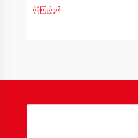
ရာတွင် ထူးခြားသော စိန်ခေါ်မှုများကို ဖြစ်
ပိုမိုကြည့်ရှုပါ။
ပေါ်စေပြီး အိပ်စက်ရာနေရာအနီးတွင်
အထူးသဖြင့် ခက်ခဲမှုရှိပါသည်။ စနစ်တကျ
စီမံထားသော တော်ဝင်ခန်းအိပ်ရာ စီမံခန့်ခွဲ
မှုသည် သင့်နေရာကျဉ်းကို လုပ်ဆောင်နိုင်ပြီး
သက်တောင့်သက်သာရှိသော နေထိုင်မှု
ပတ်ဝန်းကျင်တစ်ခုအဖြစ် ပြောင်းလဲပေးနိုင်
ပါသည်။