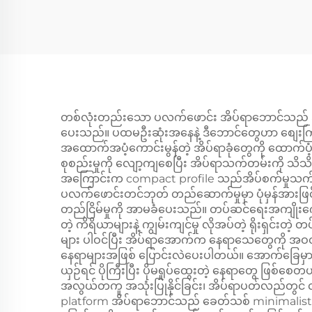
တစ်လုံးတည်းသော ပလက်ဖောင်း အိပ်ရာဘောင်သည် အသု
ပေးသည်။ ပထမဦးဆုံးအနေနဲ့ ဒီဘောင်တွေဟာ စျေးကြီးတ
အထောက်အပံ့ကောင်းမွန်တဲ့ အိပ်ရာခုံတွေကို ထောက်ပံ့ပေးပ
စုစည်းမှုကို လျော့ကျစေပြီး အိပ်ရာသက်တမ်းကို သ
အကြောင်းက compact profile သည်အိပ်စက်မှုသက်တော
ပလက်ဖောင်းတင်ဘုတ် တည်ဆောက်မှုမှာ ပုံမှန်အားဖြင့် အ
တည်ငြိမ်မှုကို အာမခံပေးသည်။ တပ်ဆင်ရေးအကျိုးကျေး
တဲ့ ကိရိယာများနဲ့ ကျွမ်းကျင်မှု လိုအပ်တဲ့ ရိုးရှင်
များ ပါဝင်ပြီး အိပ်ရာအောက်က နေရာသေတွေကို အဝတ်
နေရာများအဖြစ် ပြောင်းလဲပေးပါတယ်။ အောက်ခြေမှာရှိတဲ့
ယှဉ်ရင် ပိုကြီးပြီး ပိုမရှုပ်ထွေးတဲ့ နေရာတွေ ဖြစ
အလွယ်တကူ အသုံးပြုနိုင်ခြင်း၊ အိပ်ရာပတ်လည်တွင် လွယ
platform အိပ်ရာဘောင်သည် ခေတ်သစ် minimalist မှ ru