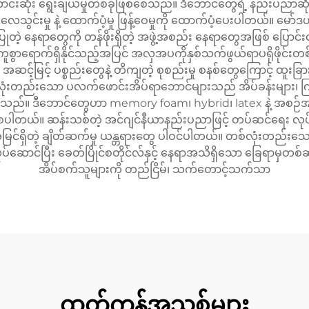
ောင်းဆုံး ရွေးချယ်မှုတစ်ခုဖြစ်စေသည်။ ဒီဘောင်တွေရဲ့ နည်း
်းမှု နဲ့ ထောက်ပံ့မှု ဖြန့်ဝေမှုကို ထောက်ပံ့ပေးပါတယ်။ မော်ဒယ်
မပြုတဲ့ နေရာတွေကို တန်ဖိုးရှိတဲ့ အဖွဲ့အစည်း နေရာတွေအဖြစ် ပြောင်
ကူစွာရောက်ရှိနိုင်သည့်အပြင် အလှအပကိုနှစ်သက်ဖွယ်ရာပရိုဖိုင်းတစ
အဆင့်မြင့် ပစ္စည်းတွေနဲ့ တိကျတဲ့ စုစည်းမှု စနစ်တွေကြောင့် ထူးခ
တစ်လုံးတည်းသော ပလက်ဖောင်းအိပ်ရာဘောင်များသည် အိပ်ခန်းများ၊ က
များလာသည်။ ဒီဘောင်တွေဟာ memory foam၊ hybrid၊ latex နဲ့ အစ
စေပါတယ်။ ဆန်းသစ်တဲ့ အင်ဂျင်နီယာနည်းပညာဖြင့် တပ်ဆင်ရေး လုပ်ငန်း
အမြင်ရှိတဲ့ ချိတ်ဆက်မှု ယန္တရားတွေ ပါဝင်ပါတယ်။ တစ်လုံးတည
် လုပ်ဆောင်ပြီး ခေတ်ပြိုင်စတိုင်လ်နှင့် နေရာအသိရှိသော ခြေရာမှတ
အိပ်စက်သူများကို တည်ငြိမ်၊ သက်တောင့်သက်သာ
ထုတ်ကုန်အသစ်များ