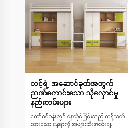
သင့်ရဲ့ အဆောင်ခုတ်အတွက်
ဉာဏ်ကောင်းသော သိုလှောင်မှု
နည်းလမ်းများ
တော်ဝင်ခန်းတွင် နေထိုင်ခြင်းသည် ကန့်သတ်
ထားသော နေရာကို အများဆုံးအသုံးချ