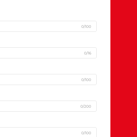
0/100
0/16
0/100
0/200
0/100