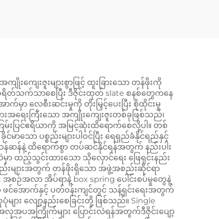
ကျေးဇူးများစွာဖြင့် ထူးခြားသော တန်ဖိုးကို
စရိတ်သက်သာစေပြီး ဒီဇိုင်းထုတ် slate စနစ်တွေကနေ
ာ လေစီးဆင်းမှုကို တိုးမြှင့်ပေးပြီး စိုထိုင်းမှု
အခြားအရေးကြီးသော အကျိုးကျေးဇူးတစ်ခုဖြစ်သည်၊
းပြင်ဧရိယာကို အမြင့်ဆုံးထိရောက်စေလို့ပါ။ တစ်
မာသော ပစ္စည်းများပါဝင်ပြီး ရေရှည်ခံနိုင်ရည်နှင့်
်ဆန်နဲ့ ထိရောက်စွာ တပ်ဆင်နိုင်ရန်အတွက် နည်းပါး
န်းထဲမှာ ထည့်သွင်းထားသော သိုလှောင်ရေး ဖြေရှင်းနည်း
းများအတွက် တန်ဖိုးရှိသော အဖွဲ့အစည်းဆိုင်ရာ
း အစဉ်အလာ အိပ်ရာနဲ့ box spring ပေါင်းစပ်မှုတွေနဲ့
 ဖင်အောက်နှင့် ပတ်ဝန်းကျင်တွင် သန့်ရှင်းရေးအတွက်
ပုံများ လျော့နည်းစေခြင်းတို့ ဖြစ်သည်။ Single
း အလှအပအကြိုက်များ ပြောင်းလဲရန်အတွက်ဒီဇိုင်းပျော့