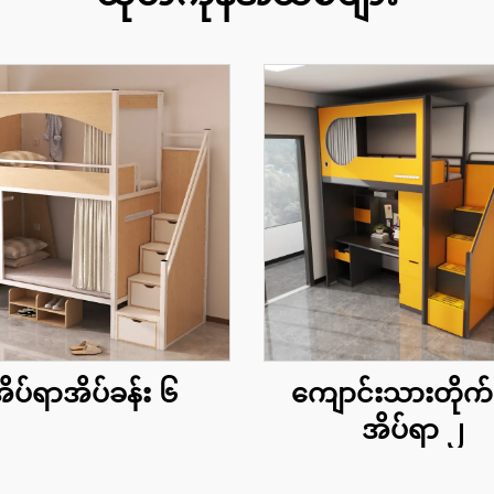
ိပ်ရာအိပ်ခန်း ၆
ကျောင်းသားတိုက်
အိပ်ရာ ၂