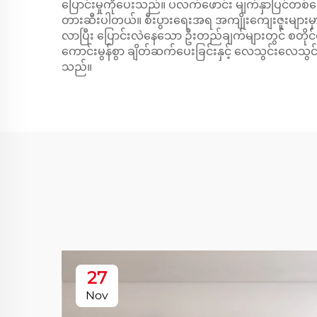
ပြောင်းမှုကိုပေးသည်။ ပလက်ဖောင်း မျက်နှာပြင်တစ်လျှေ
တားဆီးပါတယ်။ စီးပွားရေးအရ အကျိုးကျေးဇူးများမှာ မူ
လာပြီး ပြောင်းလဲနေသော ဦးတည်ချက်များတွင် စတိုင်စတိုင
ကောင်းမွန်စွာ ချိတ်ဆက်ပေးခြင်းနှင့် လေသွင်းလေသွင်းမှ
သည်။
27
Nov