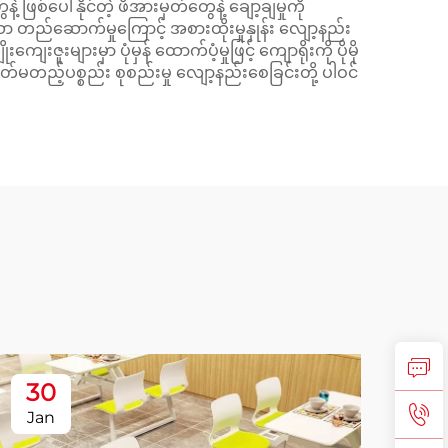
်ပေါ်နိုင်တဲ့ ဖိအားမှတ်တွေနဲ့ ချော့ချမှုကို
ော တည်ဆောက်မှုကြောင့် အစားထိုးမှုနှုန်း လျော့နည်း
းများမှာ ပုံမှန် ထောက်ပံ့မှုဖြင့် ကျောရိုးကို ပိုမို
ာတ်မတည့်ပစ္စည်း စုစည်းမှု လျော့နည်းစေခြင်းတို့ ပါဝင်
30
2
Jan
Fe