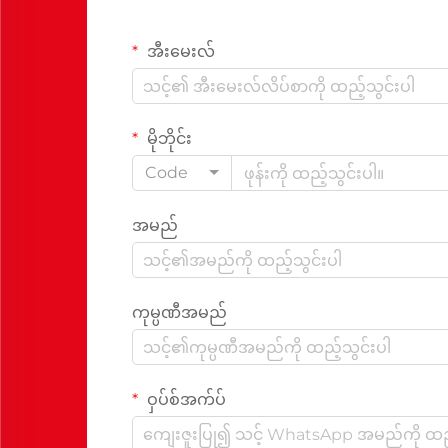
အီးမေးလ်
မိုဘိုင်း
Code
အမည်
ကုမ္ပဏီအမည်
ဝှပ်စ်အက်ပ်