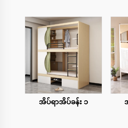
အိပ်ရာအိပ်ခန်း ၁
အ