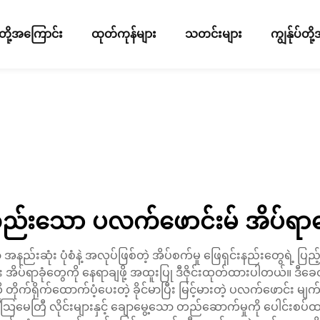
ပ်တို့အကြောင်း
ထုတ်ကုန်များ
သတင်းများ
ကျွန်ုပ်တ
ည်းသော ပလက်ဖောင်းမ် အိပ်ရာခေ
း ပုံစံနဲ့ အလုပ်ဖြစ်တဲ့ အိပ်စက်မှု ဖြေရှင်းနည်းတွေရဲ့ ပြည့်စုံတဲ
အိပ်ရာခုံတွေကို နေရာချဖို့ အထူးပြု ဒီဇိုင်းထုတ်ထားပါတယ်။ ဒ
တိုက်ရိုက်ထောက်ပံ့ပေးတဲ့ ခိုင်မာပြီး မြင့်မားတဲ့ ပလက်ဖောင်း မျ
ေတြီ လိုင်းများနှင့် ချောမွေ့သော တည်ဆောက်မှုကို ပေါင်းစပ်ထားပြ