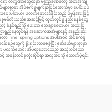
ပညာဆိုင်ရာ လက္ခဏာတွေထဲမှာ မကြာခဏတော့ အတိအကျ
များစွာမှာ အိပ်စက်မှုမျက်နှာပြင်အောက်မှာ ပေါင်းစပ်
းလဲပေးပါတယ်။ ပလက်ဖောင်းဒီဇိုင်းသည် ပုံမှန်အားဖြင့်
်ခုဖန်တီးသည်။ အဆင့်မြင့် ထုတ်လုပ်မှု နည်းစနစ်တွေ
ြားတဲ့ ခံနိုင်ရည်ကို ပေးတာ သေချာစေတယ်။ အသုံးပြု
ြာရှည်နေထိုင်ရန် အဆောက်အအုံများနှင့် အနည်းဆုံး
ဉ်အလာ inner spring options အပါအဝင် အိပ်စက်မှု
စဉ်တွေကို ရိုးရှင်းလာစေခဲ့ပြီး မော်ဒယ်များစွာမှာ
်းသော ပလက်ဖောင်း အိပ်ရာဘောင်သည် အသုံးဝင်သော
စ်ဆင့် အခန်းတစ်ခုလုံးဆိုင်ရာ အလှအပကို ထောက်ပံ့ရင်း