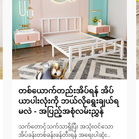
တစ်ယောက်တည်းအိပ်ရန် အိပ်
ယာပါးလုံးကို ဘယ်လိုရွေးချယ်ရ
မလဲ - အပြည့်အစုံလမ်းညွှန်
သက်တောင့်သက်သာရှိပြီး အသုံးဝင်သော
အိပ်ခန်းတစ်ခန်းဖန်တီးရန် အရေးပါဆုံး