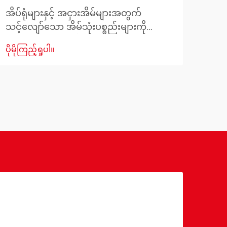
အတွ
အိပ်ရုံများနှင့် အငှားအိမ်များအတွက်
အရွယ
သင့်လျော်သော အိမ်သုံးပစ္စည်းများကို
ပိုမို
လို
ရွေးချယ်ရာတွင် ခံနိုင်ရည်ရှိမှု၊ နေရာအသုံးချ
ပိုမိုကြည့်ရှုပါ။
များ
မှု ထိရောက်မှုနှင့် စုစုပေါင်းစုံစမ်းမှု တို့ကို
အဖွဲ
ဂရုတစိုက် စဥ်ဆက်မပြတ် စဉ်းစားရန်
များ
လိုအပ်ပါသည်။ အိမ်သုံးပစ္စည်းအားလုံး
ကမ္ဘ
အနက် အိပ်ရာထုံးစွဲမှု (Bunk Bed) သည်
များ
အောက်ပါအတိုင်း အထူးသဖြင့် အဖြေပေး
ရွေး
နိုင်သည့် အဖြေများကို ဖော်ပြပေးသည့်
Comf
အထူးသဖြင့် ထူးခြားသည့် အဖြေဖြစ်သည်။
အထူး
ကြေ