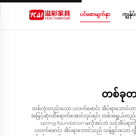
ပင်မစာမျက်နှာ
ကျွန်ု
တစ်ခုတ
တစ်လုံးတည်းသော ပလက်ဖောင်း အိပ်ရာဘောင်ဟာ အနည်းဆုံ
အမြင့်ဆုံးထိရောက်အောင်လုပ်ရင်း တစ်အရွယ်တည်း 
spring foundation မလိုအပ်ဘဲ သင့်အိပ်ရာကို 
ပလက်ဖောင်း အိပ်ရာဘောင်သည် သန့်ရှင်းသော ဂျီသြမ