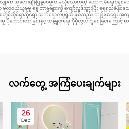
ာက် အလေးချိန်ဖြန့်ဝေမှုက မလုံလောက်တဲ့ ထောက်ခံရေးစနစ်တွေနဲ့ ဖြစ
လဝယ်ယူမှုမှ ချွေတာမှုများကို ကျော်လွန်သွားပြီး ရေရှည်ခံနိုင်သ
်ဆိုင်ရာဆိုင်ရာ သက်ရောက်မှုရှိဆဲဖြစ်သည်။ ကျန်းမာရေး အကျိုးကျေးဇူ
ု ပိုကောင်းလာခြင်းနှင့် သန့်ရှင်းရေး ပိုမိုလွယ်ကူစေခြင်းကြောင့် ဓ
လက်တွေ့ အကြံပေးချက်များ
26
Dec