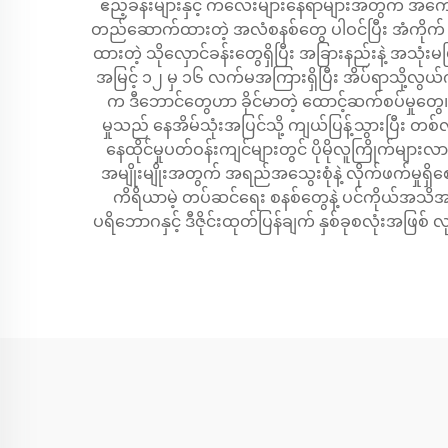
ဧည့်ခန်းများနှင့် ကလေးများနေရာများအတွက် အက
တည်ဆောက်ထားတဲ့ အလံစနစ်တွေ ပါဝင်ပြီး အံကိုက် လေသွင
ထားတဲ့ သိုလှောင်ခန်းတွေရှိပြီး အခြားနည်းနဲ့ အသုံး
အမြင့် ၁၂ မှ ၁၆ လက်မအကြားရှိပြီး အိပ်ရာသို့လွယ်
က ဒီဘောင်တွေဟာ ခိုင်မာတဲ့ ထောင့်ဆက်စပ်မှုတွေ၊ 
မှုသည် နေအိမ်သုံးအပြင်သို့ ကျယ်ပြန့်သွားပြီး 
နေထိုင်မှုပတ်ဝန်းကျင်များတွင် ပိုမိုလူကြိုက်
အမျိုးမျိုးအတွက် အရည်အသွေးစုံနဲ့ လိုက်ဖက်မှုရှိ
ကိရိယာမဲ့ တပ်ဆင်ရေး စနစ်တွေနဲ့ ပင်ကိုယ်အသိ
ပရိဘောဂနှင့် ဒီဇိုင်းထုတ်ပြန်ချက် နှစ်ခုစလုံးအဖြစ