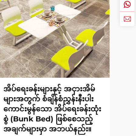
အိပ်ရေးခန်းများနှင့် အငှားအိမ်
ကျော
များအတွက် စံချိန်စံညွှန်းနီးပါး
အရွ
ကောင်းမွန်သော အိပ်ရေးခန်းထုံး
သင
စွဲ (Bunk Bed) ဖြစ်စေသည့်
ရှာ
အချက်များမှာ အဘယ်နည်း။
သင်ယ