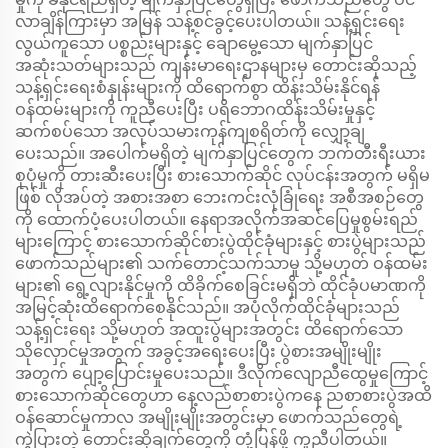
လာချိန်ကြားမှာ အမြန် သန့်စင်ခွင့်ပေးပါတယ်။ သန့်ရှင်းရေး
လွယ်ကူသော ပစ္စည်းများနှင့် ချောမွေ့သော မျက်နှာပြင်
အဆုံးသတ်များသည် ကျန်းမာရေးဌာနများမှ တောင်းဆိုသည့်
သန့်ရှင်းရေးစံနှုန်းများကို ထိရောက်စွာ ထိန်းသိမ်းနိုင်ရန်
ဝန်ထမ်းများကို ကူညီပေးပြီး ပရိဘောဂထိန်းသိမ်းမှုနှင့်
ဆက်စပ်သော အလုပ်သမားကုန်ကျစရိတ်ကို လျှော့ချ
ပေးသည်။ အပေါက်မရှိတဲ့ မျက်နှာပြင်တွေက ဘက်တီးရီးယား
စုပုံမှုကို တားဆီးပေးပြီး စားသောက်ဆိုင် လုပ်ငန်းအတွက် မရှိမ
ဖြစ် လိုအပ်တဲ့ အစားအစာ ဘေးကင်းလုံခြုံရေး အစီအစဉ်တွေ
ကို ထောက်ပံ့ပေးပါတယ်။ နေရာအလိုက်အဆင်ပြေမှုစွမ်းရည်
များကြောင့် စားသောက်ဆိုင်စားပွဲထိုင်ခုံများနှင့် စားပွဲများသည်
ဖောက်သည်များ၏ သက်တောင့်သက်သာမှု သို့မဟုတ် ဝန်ထမ်း
များ၏ ရွေ့လျားနိုင်မှုကို ထိခိုက်စေခြင်းမရှိဘဲ ထိုင်ခုံပမာဏကို
အမြင့်ဆုံးထိရောက်စေနိုင်သည်။ အပုံလိုက်ထိုင်ခုံများသည်
သန့်ရှင်းရေး သို့မဟုတ် အထူးပွဲများအတွင်း ထိရောက်သော
သိုလှောင်မှုအတွက် အခွင့်အရေးပေးပြီး ပွဲစားအမျိုးမျိုး
အတွက် ပျော့ပြောင်းမှုပေးသည်။ ဒီလိုက်လျောညီထွေမှုကြောင့်
စားသောက်ဆိုင်တွေဟာ နေ့လည်စာစားပွဲကနေ ညစာစားပွဲအထိ
ဝန်ဆောင်မှုကာလ အမျိုးမျိုးအတွင်းမှာ ဖောက်သည်တွေရဲ့
ကွဲပြားတဲ့ တောင်းဆိုချက်တွေကို တုံ့ပြန်ဖို့ ကူညီပါတယ်။