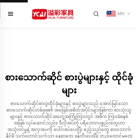
MY
စားသောက်ဆိုင် စားပွဲများနှင့် ထိုင်ခုံ
များ
စားသောက်ဆိုင်စားပွဲထိုင်ခုံများနှင့် စားပွဲများသည် အောင်မြင်သော
စားသောက်ဆိုင်တစ်ခုခု၏ အခြေခံအစိတ်အပိုင်းများဖြစ်ကာ စားသုံးသူ
များနှင့် စားသောက်ဆိုင်အတွေ့အကြုံကြားတွင် အဓိက ကြားခံစနစ်
အဖြစ် လုပ်ဆောင်သည်။ ဒီလိုအပ်တဲ့ ပရိဘောဂပစ္စည်းတွေဟာ
အသုံးဝင်မှုနဲ့ အလှအပကို ပေါင်းစပ်ပေးပြီး ဧည့်သည်တွေ စားသောက်
နိုင်ဖို့ သက်တောင့်သက်သာ နေရာတွေ ဖန်တီးပေးပြီး တည်ထောင်မှုတွေ