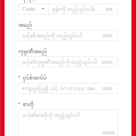
Code
0/16
အမည်
0/100
ကုမ္ပဏီအမည်
0/200
ဝှပ်စ်အက်ပ်
0/100
စာတို
0/1000