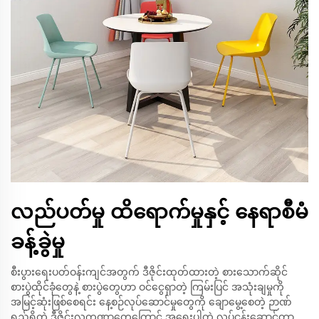
လည်ပတ်မှု ထိရောက်မှုနှင့် နေရာစီမံ
ခန့်ခွဲမှု
စီးပွားရေးပတ်ဝန်းကျင်အတွက် ဒီဇိုင်းထုတ်ထားတဲ့ စားသောက်ဆိုင်
စားပွဲထိုင်ခုံတွေနဲ့ စားပွဲတွေဟာ ဝင်ငွေရှာတဲ့ ကြမ်းပြင် အသုံးချမှုကို
အမြင့်ဆုံးဖြစ်စေရင်း နေ့စဉ်လုပ်ဆောင်မှုတွေကို ချောမွေ့စေတဲ့ ဉာဏ်
ရည်ရှိတဲ့ ဒီဇိုင်းလက္ခဏာတွေကြောင့် အရေးပါတဲ့ လုပ်ငန်းဆောင်တာ