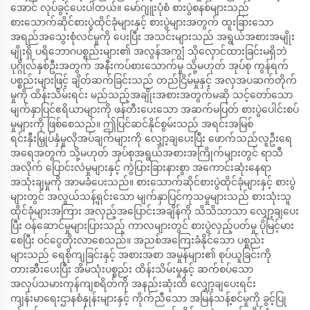
အောင် လုပ်ခွင့်ပေးပါတယ်။ မော်ဂျူးပုံစံ စားပွဲစနစ်များသည်
စားသောက်ဆိုင်စားပွဲထိုင်ခုံများနှင့် စားပွဲများအတွက် ထူးခြားသော
အရည်အသွေးစုံလင်မှုကို ပေးပြီး အသင်းများသည် အရွယ်အစားအမျိုး
မျိုးရှိ ပရိဘောဂပစ္စည်းများ၏ အလွန်အကျွံ သိုလှောင်ထားခြင်းမရှိဘဲ
ပုဂ္ဂိုလ်နှစ်ဦးအတွက် အနီးကပ်စားသောက်မှု သို့မဟုတ် အုပ်စု ကွန်ရက်
ပစ္စည်းများဖြင့် ချိတ်ဆက်ခြင်းသည် တည်ငြိမ်မှုနှင့် အလှအပဆက်တိုက်
မှုကို ထိန်းသိမ်းရင်း မည်သည့်အချိုးအစားအတွက်မဆို သင့်တော်သော
မျက်နှာပြင်ဧရိယာများကို ဖန်တီးပေးသော အဆက်မပြတ် စားပွဲပေါင်းစပ်
မှုများကို ဖြစ်စေသည်။ ဤပြင်ဆင်နိုင်စွမ်းသည် အရင်းအမြစ်
ရင်းနှီးမြှုပ်နှံမှုလိုအပ်ချက်များကို လျှော့ချပေးပြီး ဖောက်သည်လူဦးရေ
အရေအတွက် သို့မဟုတ် အုပ်စုအရွယ်အစားအကြိုက်များတွင် ရာသီ
အလိုက် ပြောင်းလဲမှုများနှင့် ကွဲပြားခြားနားစွာ အကောင်းဆုံးနေရာ
အသုံးချမှုကို အာမခံပေးသည်။ စားသောက်ဆိုင်စားပွဲထိုင်ခုံများနှင့် စားပွဲ
များတွင် အလွယ်သန့်ရှင်းသော မျက်နှာပြင်ကုသမှုများသည် စားသုံးသူ
ထိုင်ခုံများအကြား အလှည့်အပြောင်းအချိန်ကို သိသိသာသာ လျှော့ချပေး
ပြီး ဝန်ဆောင်မှုများပြားသည့် ကာလများတွင် စားပွဲလှည့်ပတ်မှု ပိုမြင့်မား
စေပြီး ဝင်ငွေတိုးလာစေသည်။ အညစ်အကြေးခံနိုင်သော ပစ္စည်း
များသည် ရေစိုကျခြင်းနှင့် အစားအစာ အမှုန်များ၏ စုပ်ယူခြင်းကို
တားဆီးပေးပြီး အိမ်သုံးပစ္စည်း ထိန်းသိမ်းမှုနှင့် ဆက်စပ်သော
အလုပ်သမားကုန်ကျစရိတ်ကို အနည်းဆုံးထိ လျှော့ချပေးရင်း
ကျန်းမာရေးဌာနစံနှုန်းများနှင့် ကိုက်ညီသော အမြန်သန့်စင်မှုကို ခွင့်ပြု