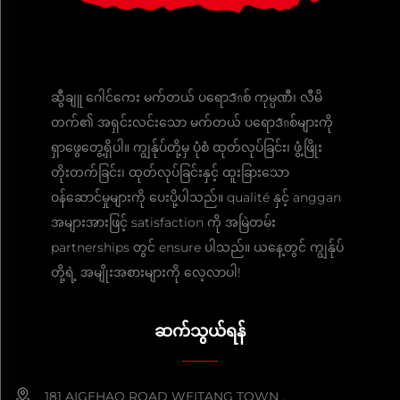
ဆွီချူ ဂေါင်ကေး မက်တယ် ပရောဒักစ် ကုမ္ပဏီ၊ လီမိ
တက်၏ အရှင်းလင်းသော မက်တယ် ပရောဒักစ်များကို
ရှာဖွေတွေ့ရှိပါ။ ကျွန်ုပ်တို့မှ ပုံစံ ထုတ်လုပ်ခြင်း၊ ဖွံ့ဖြိုး
တိုးတက်ခြင်း၊ ထုတ်လုပ်ခြင်းနှင့် ထူးခြားသော
ဝန်ဆောင်မှုများကို ပေးပို့ပါသည်။ qualité နှင့် anggan
အများအားဖြင့် satisfaction ကို အမြဲတမ်း
partnerships တွင် ensure ပါသည်။ ယနေ့တွင် ကျွန်ုပ်
တို့ရဲ့ အမျိုးအစားများကို လေ့လာပါ!
ဆက်သွယ်ရန်
181 AIGEHAO ROAD WEITANG TOWN ,