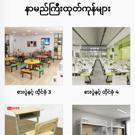
နာမည်ကြီးထုတ်ကုန်များ
စားပွဲနှင့် ထိုင်ခုံ 3
စားပွဲနှင့် ထိုင်ခုံ 4