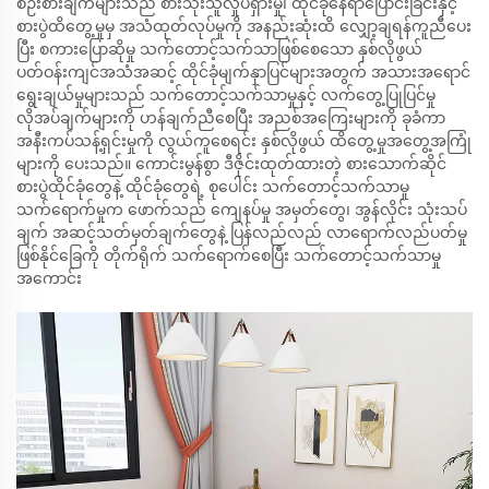
စဉ်းစားချက်များသည် စားသုံးသူလှုပ်ရှားမှု၊ ထိုင်ခုံနေရာပြောင်းခြင်းနှင့်
စားပွဲထိတွေ့မှုမှ အသံထုတ်လုပ်မှုကို အနည်းဆုံးထိ လျှော့ချရန်ကူညီပေး
ပြီး စကားပြောဆိုမှု သက်တောင့်သက်သာဖြစ်စေသော နှစ်လိုဖွယ်
ပတ်ဝန်းကျင်အသံအဆင့် ထိုင်ခုံမျက်နှာပြင်များအတွက် အသားအရောင်
ရွေးချယ်မှုများသည် သက်တောင့်သက်သာမှုနှင့် လက်တွေ့ပြုပြင်မှု
လိုအပ်ချက်များကို ဟန်ချက်ညီစေပြီး အညစ်အကြေးများကို ခုခံကာ
အနီးကပ်သန့်ရှင်းမှုကို လွယ်ကူစေရင်း နှစ်လိုဖွယ် ထိတွေ့မှုအတွေ့အကြုံ
များကို ပေးသည်။ ကောင်းမွန်စွာ ဒီဇိုင်းထုတ်ထားတဲ့ စားသောက်ဆိုင်
စားပွဲထိုင်ခုံတွေနဲ့ ထိုင်ခုံတွေရဲ့ စုပေါင်း သက်တောင့်သက်သာမှု
သက်ရောက်မှုက ဖောက်သည် ကျေနပ်မှု အမှတ်တွေ၊ အွန်လိုင်း သုံးသပ်
ချက် အဆင့်သတ်မှတ်ချက်တွေနဲ့ ပြန်လည်လည် လာရောက်လည်ပတ်မှု
ဖြစ်နိုင်ခြေကို တိုက်ရိုက် သက်ရောက်စေပြီး သက်တောင့်သက်သာမှု
အကောင်း