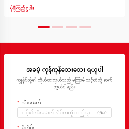
ဂရုပြုကြပါသည်။ အိပ်ရာထုံးစွဲမှု (Bunk Bed) ၏ ထိရောက်
ပိုမိုကြည့်ရှုပါ။
သည့် ဒီဇိုင်းသည် ဗိသုကာအစီအစဥ်ရေးဆွဲမှုနှင့် ဘေးကင်းရေး
အင်ဂျင်နီယာပညာ တို့၏ အရေးကြီးသည့် ပေါင်းစပ်မှုကို
ကိုယ်စားပြုပါသည်။
အခမဲ့ ကုန်ကုန်သေးသေး ရယူပါ
ကျွန်ုပ်တို့၏ ကိုယ်စားလှယ်သည် မကြာမီ သင့်ထံသို့ ဆက်
သွယ်ပါမည်။
အီးမေးလ်
0/100
မိုဘိုင်း