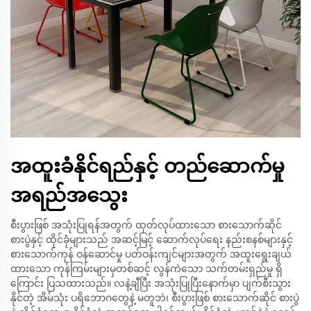
အထူးခံနိုင်ရည်နှင့် တည်ဆောက်မှု
အရည်အသွေး
စီးပွားဖြစ် အသုံးပြုရန်အတွက် ထုတ်လုပ်ထားသော စားသောက်ဆိုင်
စားပွဲနှင့် ထိုင်ခုံများသည် အဆင့်မြင့် ဆောက်လုပ်ရေး နည်းစနစ်များနှင့်
စားသောက်ကုန် ဝန်ဆောင်မှု ပတ်ဝန်းကျင်များအတွက် အထူးရွေးချယ်
ထားသော ကုန်ကြမ်းများမှတစ်ဆင့် လွန်ကဲသော သက်တမ်းရှည်မှု ရှိ
ကြောင်း ပြသထားသည်။ လနဲ့ချီပြီး အသုံးပြုပြီးနောက်မှာ ပျက်စီးသွား
နိုင်တဲ့ အိမ်သုံး ပရိဘောဂတွေနဲ့ မတူဘဲ၊ စီးပွားဖြစ် စားသောက်ဆိုင် စားပွဲ