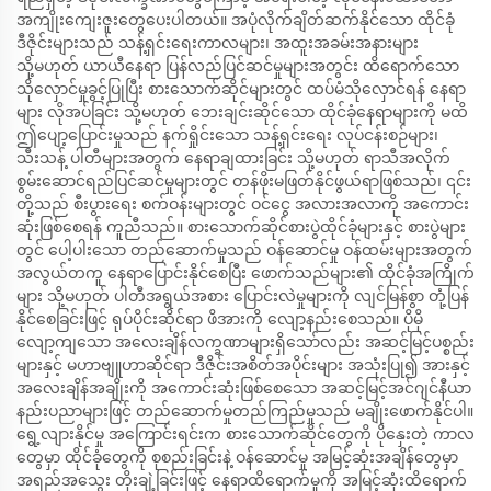
အကျိုးကျေးဇူးတွေပေးပါတယ်။ အပုံလိုက်ချိတ်ဆက်နိုင်သော ထိုင်ခုံ
ဒီဇိုင်းများသည် သန့်ရှင်းရေးကာလများ၊ အထူးအခမ်းအနားများ
သို့မဟုတ် ယာယီနေရာ ပြန်လည်ပြင်ဆင်မှုများအတွင်း ထိရောက်သော
သိုလှောင်မှုခွင့်ပြုပြီး စားသောက်ဆိုင်များတွင် ထပ်မံသိုလှောင်ရန် နေရာ
များ လိုအပ်ခြင်း သို့မဟုတ် ဘေးချင်းဆိုင်သော ထိုင်ခုံနေရာများကို မထိ
ဤပျော့ပြောင်းမှုသည် နက်ရှိုင်းသော သန့်ရှင်းရေး လုပ်ငန်းစဉ်များ၊
သီးသန့် ပါတီများအတွက် နေရာချထားခြင်း သို့မဟုတ် ရာသီအလိုက်
စွမ်းဆောင်ရည်ပြင်ဆင်မှုများတွင် တန်ဖိုးမဖြတ်နိုင်ဖွယ်ရာဖြစ်သည်၊ ၎င်း
တို့သည် စီးပွားရေး စက်ဝန်းများတွင် ဝင်ငွေ အလားအလာကို အကောင်း
ဆုံးဖြစ်စေရန် ကူညီသည်။ စားသောက်ဆိုင်စားပွဲထိုင်ခုံများနှင့် စားပွဲများ
တွင် ပေါ့ပါးသော တည်ဆောက်မှုသည် ဝန်ဆောင်မှု ဝန်ထမ်းများအတွက်
အလွယ်တကူ နေရာပြောင်းနိုင်စေပြီး ဖောက်သည်များ၏ ထိုင်ခုံအကြိုက်
များ သို့မဟုတ် ပါတီအရွယ်အစား ပြောင်းလဲမှုများကို လျင်မြန်စွာ တုံ့ပြန်
နိုင်စေခြင်းဖြင့် ရုပ်ပိုင်းဆိုင်ရာ ဖိအားကို လျော့နည်းစေသည်။ ပိုမို
လျော့ကျသော အလေးချိန်လက္ခဏာများရှိသော်လည်း အဆင့်မြင့်ပစ္စည်း
များနှင့် မဟာဗျူဟာဆိုင်ရာ ဒီဇိုင်းအစိတ်အပိုင်းများ အသုံးပြု၍ အားနှင့်
အလေးချိန်အချိုးကို အကောင်းဆုံးဖြစ်စေသော အဆင့်မြင့်အင်ဂျင်နီယာ
နည်းပညာများဖြင့် တည်ဆောက်မှုတည်ကြည်မှုသည် မချိုးဖောက်နိုင်ပါ။
ရွေ့လျားနိုင်မှု အကြောင်းရင်းက စားသောက်ဆိုင်တွေကို ပိုနှေးတဲ့ ကာလ
တွေမှာ ထိုင်ခုံတွေကို စုစည်းခြင်းနဲ့ ဝန်ဆောင်မှု အမြင့်ဆုံးအချိန်တွေမှာ
အရည်အသွေး တိုးချဲ့ခြင်းဖြင့် နေရာထိရောက်မှုကို အမြင့်ဆုံးထိရောက်