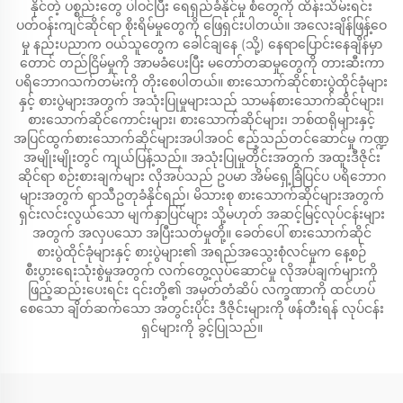
နိုင်တဲ့ ပစ္စည်းတွေ ပါဝင်ပြီး ရေရှည်ခံနိုင်မှု စံတွေကို ထိန်းသိမ်းရင်း
ပတ်ဝန်းကျင်ဆိုင်ရာ စိုးရိမ်မှုတွေကို ဖြေရှင်းပါတယ်။ အလေးချိန်ဖြန့်ဝေ
မှု နည်းပညာက ဝယ်သူတွေက ခေါင်ချနေ (သို့) နေရာပြောင်းနေချိန်မှာ
တောင် တည်ငြိမ်မှုကို အာမခံပေးပြီး မတော်တဆမှုတွေကို တားဆီးကာ
ပရိဘောဂသက်တမ်းကို တိုးစေပါတယ်။ စားသောက်ဆိုင်စားပွဲထိုင်ခုံများ
နှင့် စားပွဲများအတွက် အသုံးပြုမှုများသည် သာမန်စားသောက်ဆိုင်များ၊
စားသောက်ဆိုင်ကောင်းများ၊ စားသောက်ဆိုင်များ၊ ဘစ်ထရိုများနှင့်
အပြင်ထွက်စားသောက်ဆိုင်များအပါအဝင် ဧည့်သည်တင်ဆောင်မှု ကဏ္ဍ
အမျိုးမျိုးတွင် ကျယ်ပြန့်သည်။ အသုံးပြုမှုတိုင်းအတွက် အထူးဒီဇိုင်း
ဆိုင်ရာ စဉ်းစားချက်များ လိုအပ်သည် ဥပမာ အိမ်ရှေ့ခြံပြင်ပ ပရိဘောဂ
များအတွက် ရာသီဥတုခံနိုင်ရည်၊ မိသားစု စားသောက်ဆိုင်များအတွက်
ရှင်းလင်းလွယ်သော မျက်နှာပြင်များ သို့မဟုတ် အဆင့်မြင့်လုပ်ငန်းများ
အတွက် အလှပသော အပြီးသတ်မှုတို့။ ခေတ်ပေါ် စားသောက်ဆိုင်
စားပွဲထိုင်ခုံများနှင့် စားပွဲများ၏ အရည်အသွေးစုံလင်မှုက နေ့စဉ်
စီးပွားရေးသုံးစွဲမှုအတွက် လက်တွေ့လုပ်ဆောင်မှု လိုအပ်ချက်များကို
ဖြည့်ဆည်းပေးရင်း ၎င်းတို့၏ အမှတ်တံဆိပ် လက္ခဏာကို ထင်ဟပ်
စေသော ချိတ်ဆက်သော အတွင်းပိုင်း ဒီဇိုင်းများကို ဖန်တီးရန် လုပ်ငန်း
ရှင်များကို ခွင့်ပြုသည်။