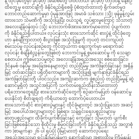
နဲ့ ထိုင်ခုံတွေမှာ ခိုင်ခံ့တဲ့ အဆစ်တွေ ပါဝင်တယ်၊ ခိုင်ခံ့တဲ့ ဟာ့ဒ်ဝဲနဲ့ နေ့စဉ်
ထိတွေ့မှု ထောင်ချီကို ခံနိုင်ရည်ရှိစေဖို့ ပုံစံထုတ်ထားတဲ့ ရိုက်ခတ်မှုဒ
ဘောင်တည်ဆောက်မှုမှာ ပုံမှန်အားဖြင့် အမာခံ သစ်သား (သို့) ဖုန်မှုန့်လွှမ်း
ထားသော သံမဏိကို အသုံးပြုပြီး ဝယ်သူရဲ့ လှုပ်ရှားမှုကြောင့် သိသာတဲ့
အလေးချိန်ဝန်ထုပ် (သို့) ဘေးဘက်ဖိအားအောက်မှာတောင် ပုံပျက်တာ
ကို ခံနိုင်ရည်ရှိပါတယ်။ လုပ်ငန်းသုံး စားသောက်ဆိုင် စားပွဲနဲ့ ထိုင်ခုံတွေ
ဟာ နှစ်ချီကြာလာတဲ့ စီးပွားဖြစ် အသုံးပြုမှုကို တုပတဲ့ တင်းကျပ်တဲ့
စမ်းသပ်မှု လုပ်ငန်းစဉ်တွေ ကိုင်တွယ်ကာ စျေးကွက်မှာ မရောက်ခင်
လုပ်ငန်း စံချိန်စံညွှန်းတွေဖြစ်တဲ့ ဘေးကင်းမှုနဲ့ စွမ်းဆောင်မှု ကို သေချာ
စေတယ်။ ဤစမ်းသပ်မှုတွင် အလေးချိန်အရည်အသွေး စစ်ဆေးခြင်း၊
ဒိုင်နမစ် ဝန်ပိမှု အခြေအနေများတွင် တည်ငြိမ်မှု အကဲဖြတ်ခြင်းနှင့် အရှိန်
မြှင့် ဝတ်ဆင်ခြင်း ပရိုတိုကောများကို အသုံးပြု၍ မျက်နှာပြင်ခံနိုင်ရည်
အကဲဖြတ်ခြင်းတို့ ပါဝင်သည်။ အကျိုးဆက်က ဖွဲ့စည်းပုံ တည်ငြိမ်မှုနဲ့ ဆွဲ
ဆောင်မှုရှိတဲ့ အသွင်အပြင်ကို သက်တမ်းရှည်ထိန်းသိမ်းထားတဲ့
ပရိဘောဂတွေရပြီး စားသောက်ဆိုင်တွေကို စဉ်ဆက်မပြတ် ဝန်ဆောင်မှု
ပေးနိုင်တဲ့ စိတ်ချရတဲ့ ကိရိယာတွေ ထောက်ပံ့ပေးတယ်။
စားသောက်ဆိုင် စားပွဲစားပွဲများနှင့် ထိုင်ခုံများတွင် အသုံးပြုသော အဆင့်
မြင့် အပေါ်ယံအလွှာများတွင် ခြစ်ရာ၊ သန့်ရှင်းရေးပစ္စည်းများမှ
ဓာတုပစ္စည်းများ ထိခိုက်ပျက်စီးခြင်းနှင့် ကွေးခြင်း သို့မဟုတ် ပျက်စီး
ခြင်းဖြစ်စေနိုင်သော စိုထိုင်းမှု စိမ့်ဝင်ခြင်းတို့ကို ခံနိုင်ရည်ရှိသည့် အလွှာစုံ
ကာ [စာမျက်နှာ ၂၆ ပါ ရုပ်ပုံ] ပိုမြင့်မားတဲ့ ဆောက်လုပ်ရေး
အရည်အသွေးမှာ ရင်းနှီးမြှုပ်နှံမှုက နောက်ဆုံးမှာ အစားထိုးမှု ကြိမ်နှုန်း