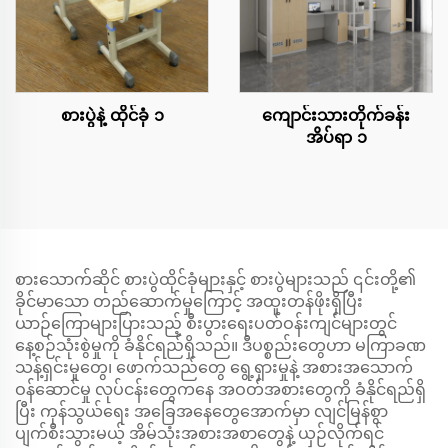
စားပွဲနဲ့ ထိုင်ခုံ ၁
ကျောင်းသားတိုက်ခန်း
အိပ်ရာ ၁
စားသောက်ဆိုင် စားပွဲထိုင်ခုံများနှင့် စားပွဲများသည် ၎င်းတို့၏
ခိုင်မာသော တည်ဆောက်မှုကြောင့် အထူးတန်ဖိုးရှိပြီး
ယာဉ်ကြောများပြားသည့် စီးပွားရေးပတ်ဝန်းကျင်များတွင်
နေ့စဉ်သုံးစွဲမှုကို ခံနိုင်ရည်ရှိသည်။ ဒီပစ္စည်းတွေဟာ မကြာခဏ
သန့်ရှင်းမှုတွေ၊ ဖောက်သည်တွေ ရွေ့ရှားမှုနဲ့ အစားအသောက်
ဝန်ဆောင်မှု လုပ်ငန်းတွေကနေ အဝတ်အစားတွေကို ခံနိုင်ရည်ရှိ
ပြီး ကုန်သွယ်ရေး အခြေအနေတွေအောက်မှာ လျင်မြန်စွာ
ပျက်စီးသွားမယ့် အိမ်သုံးအစားအစာတွေနဲ့ ယှဉ်လိုက်ရင်