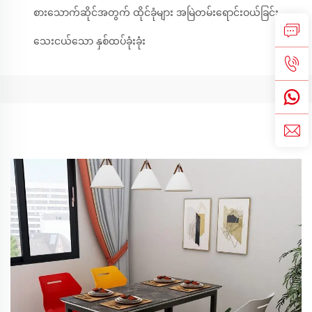
စားသောက်ဆိုင်အတွက် ထိုင်ခုံများ အမြဲတမ်းရောင်းဝယ်ခြင်း
သေးငယ်သော နှစ်ထပ်ခုံးခုံး