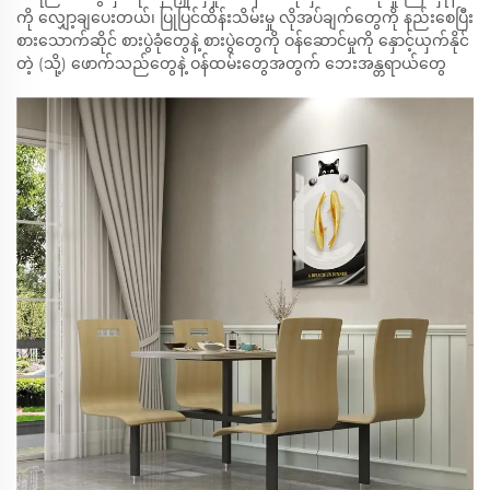
ကို လျှော့ချပေးတယ်၊ ပြုပြင်ထိန်းသိမ်းမှု လိုအပ်ချက်တွေကို နည်းစေပြီး
စားသောက်ဆိုင် စားပွဲခုံတွေနဲ့ စားပွဲတွေကို ဝန်ဆောင်မှုကို နှောင့်ယှက်နိုင်
တဲ့ (သို့) ဖောက်သည်တွေနဲ့ ဝန်ထမ်းတွေအတွက် ဘေးအန္တရာယ်တွေ