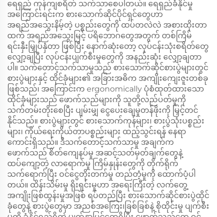
ရေရှည် ကုန်ကျစရိတ် သက်သာစေပါတယ်။ ရေရှည်ခံနိုင်မှု
အကြောင်းရင်းက စားသောက်ဆိုင်ပိုင်ရှင်တွေဟာ
အရည်အသွေးနိမ့်တဲ့ ပစ္စည်းတွေကို ထပ်တလဲလဲ အစားထိုးတာ
ထက် အရည်အသွေးမြင့် ပရိဘောဂတွေအတွက် တစ်ကြိမ်
ရင်းနှီးမြှုပ်နှံတာ ဖြစ်ပြီး နောက်ဆုံးတော့ လုပ်ငန်းသုံးစရိတ်တွေ
လျှော့ချပြီး လုပ်ငန်းပျက်စီးမှုတွေကို အနည်းဆုံး လျှော့ချတာ
ပါ။ သက်တောင့်သက်သာမှုသည် စားသောက်ဆိုင်စားပွဲများတွင်
စားပွဲများနှင့် ထိုင်ခုံများ၏ အခြားအဓိက အကျိုးကျေးဇူးတစ်ခု
ဖြစ်သည်၊ အကြောင်းက ergonomically ပုံစံထုတ်ထားသော
ထိုင်ခုံများသည် ဖောက်သည်များကို သူတို့လည်ပတ်မှုကို
သက်တမ်းတိုးစေပြီး ပျမ်းမျှ ငွေပေးချေမှုတန်ဖိုးကို မြှင့်တင်
နိုင်သည်။ စားပွဲများတွင် စားသောက်ကုန်များ၊ စားပွဲသုံးပစ္စည်း
များ၊ ကိုယ်ရေးကိုယ်တာပစ္စည်းများ ထည့်သွင်းရန် နေရာ
ကောင်းရှိသည်။ ဒီသက်တောင့်သက်သာမှု အချက်က
ဖောက်သည် စိတ်ကျေနပ်မှု အဆင့်သတ်မှတ်ချက်တွေနဲ့
ထပ်ကျော့တဲ့ လာရောက်မှု ကြိမ်နှုန်းတွေကို တိုက်ရိုက်
သက်ရောက်ပြီး ဝင်ငွေတိုးတက်မှု တည်တံ့မှုကို ထောက်ပံ့ပါ
တယ်။ ထိန်းသိမ်းမှု ရိုးရှင်းမှုဟာ အရေးကြီးတဲ့ လက်တွေ့
အကျိုးဖြစ်ထွန်းမှုအဖြစ် ရပ်တည်ပြီး စားသောက်ဆိုင်စားပွဲထိုင်
ခုံတွေနဲ့ စားပွဲတွေမှာ အညစ်အကြေး၊ခြစ်ခြစ်နဲ့ စိုထိုင်းမှု ပျက်စီး
မှုကို ခံနိုင်ရည်ရှိတဲ့ မျက်နှာပြင်တွေရှိပြီး ဖောက်သည်တွေ ဝင်