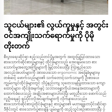
သူငယ်များ၏ လွယ်ကူမှုနှင့် အတွင်း
ဝင်အကျိုးသက်ရောက်မှုကို ပိုမို
တိုးတက်
စီးပွားရေးဆိုင်ရာ ဧည့်သည်တင်ပို့မှုအတွက် အထူးပြုပြင်ထားသော
စားသောက်ဆိုင်စားပွဲများနှင့် ထိုင်ခုံများသည် အေးချမ်းသော စား
သောက်မှုအတွေ့အကြုံများကို မြှင့်တင်ပေးပြီး ကြာရှည်သော
အလည်အပတ်များကို အားပေးသော ergonomic အခြေခံမူများမှ
တစ်ဆင့် ဖောက်သည်များ၏ သက်တောင့်သက်သာမှုကို ဦးစားပေး
ကျွမ်းကျင်ထိုင်ခုံများတွင် သိပ္ပံနည်းကျ သုတေသနပြုထားသော ကျော
ထောင့်များ၊ ထိုင်ခုံအနက်နှင့် သဘာဝခန္ဓာကိုယ်အနေအထားများကို
ထောက်ခံပေးသည့် အချိုးအစားများပါဝင်ပြီး မတူညီသော ဖောက်သည်
လူဦးရေနှင့် ရုပ်ပိုင်းလိုအပ်ချက်များကို လိုက်နာပေးသည်။
စားသောက်ဆိုင်စားပွဲထိုင်ခုံများနှင့် စားပွဲများ၏ မဟာဗျူဟာပိုင်းဆိုင်ရာ
ဒီဇိုင်းတွင် စားသောက်ပွဲစားချိန် ပျမ်းမျှကို ထည့်သွင်းစဉ်းစားထားပြီး ပုံ