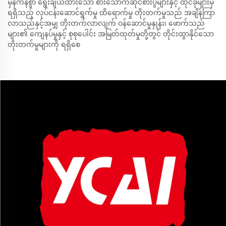
မှန်ကန်စွာ ရွေးချယ်ထားသော စားသောက်ဆိုင်စားပွဲများနှင့် ထိုင်ခုံများမှ
ရရှိသည့် လုပ်ငန်းဆောင်ရွက်မှု ထိရောက်မှု တိုးတက်မှုသည် အချိန်ကြာ
လာသည်နှင့်အမျှ တိုးတက်လာလျက် ဝန်ဆောင်မှုနှုန်း၊ ဖောက်သည်
များ၏ ကျေနပ်မှုနှင့် စုစုပေါင်း အမြတ်ထုတ်မှုတို့တွင် တိုင်းထွာနိုင်သော
တိုးတက်မှုများကို ရရှိစေ