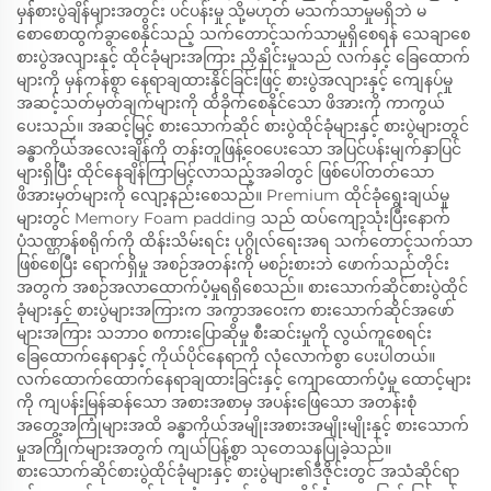
မှန်စားပွဲချိန်များအတွင်း ပင်ပန်းမှု သို့မဟုတ် မသက်သာမှုမရှိဘဲ မ
စောစောထွက်ခွာစေနိုင်သည့် သက်တောင့်သက်သာမှုရှိစေရန် သေချာစေ
စားပွဲအလျားနှင့် ထိုင်ခုံများအကြား ညှိနှိုင်းမှုသည် လက်နှင့် ခြေထောက်
များကို မှန်ကန်စွာ နေရာချထားနိုင်ခြင်းဖြင့် စားပွဲအလျားနှင့် ကျေနပ်မှု
အဆင့်သတ်မှတ်ချက်များကို ထိခိုက်စေနိုင်သော ဖိအားကို ကာကွယ်
ပေးသည်။ အဆင့်မြင့် စားသောက်ဆိုင် စားပွဲထိုင်ခုံများနှင့် စားပွဲများတွင်
ခန္ဓာကိုယ်အလေးချိန်ကို တန်းတူဖြန့်ဝေပေးသော အပြင်ပန်းမျက်နှာပြင်
များရှိပြီး ထိုင်နေချိန်ကြာမြင့်လာသည့်အခါတွင် ဖြစ်ပေါ်တတ်သော
ဖိအားမှတ်များကို လျော့နည်းစေသည်။ Premium ထိုင်ခုံရွေးချယ်မှု
များတွင် Memory Foam padding သည် ထပ်ကျော့သုံးပြီးနောက်
ပုံသဏ္ဌာန်စရိုက်ကို ထိန်းသိမ်းရင်း ပုဂ္ဂိုလ်ရေးအရ သက်တောင့်သက်သာ
ဖြစ်စေပြီး ရောက်ရှိမှု အစဉ်အတန်းကို မစဉ်းစားဘဲ ဖောက်သည်တိုင်း
အတွက် အစဉ်အလာထောက်ပံ့မှုရရှိစေသည်။ စားသောက်ဆိုင်စားပွဲထိုင်
ခုံများနှင့် စားပွဲများအကြားက အကွာအဝေးက စားသောက်ဆိုင်အဖော်
များအကြား သဘာဝ စကားပြောဆိုမှု စီးဆင်းမှုကို လွယ်ကူစေရင်း
ခြေထောက်နေရာနှင့် ကိုယ်ပိုင်နေရာကို လုံလောက်စွာ ပေးပါတယ်။
လက်ထောက်ထောက်နေရာချထားခြင်းနှင့် ကျောထောက်ပံ့မှု ထောင့်များ
ကို ကျပန်းမြန်ဆန်သော အစားအစာမှ အပန်းဖြေသော အတန်းစုံ
အတွေ့အကြုံများအထိ ခန္ဓာကိုယ်အမျိုးအစားအမျိုးမျိုးနှင့် စားသောက်
မှုအကြိုက်များအတွက် ကျယ်ပြန့်စွာ သုတေသနပြုခဲ့သည်။
စားသောက်ဆိုင်စားပွဲထိုင်ခုံများနှင့် စားပွဲများ၏ဒီဇိုင်းတွင် အသံဆိုင်ရာ