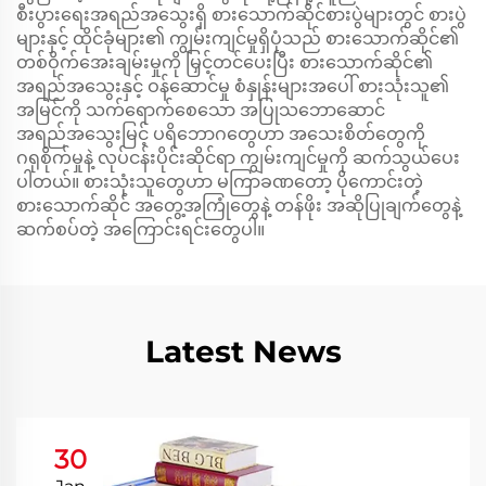
စီးပွားရေးအရည်အသွေးရှိ စားသောက်ဆိုင်စားပွဲများတွင် စားပွဲ
များနှင့် ထိုင်ခုံများ၏ ကျွမ်းကျင်မှုရှိပုံသည် စားသောက်ဆိုင်၏
တစ်ဝိုက်အေးချမ်းမှုကို မြှင့်တင်ပေးပြီး စားသောက်ဆိုင်၏
အရည်အသွေးနှင့် ဝန်ဆောင်မှု စံနှုန်းများအပေါ် စားသုံးသူ၏
အမြင်ကို သက်ရောက်စေသော အပြုသဘောဆောင်
အရည်အသွေးမြင့် ပရိဘောဂတွေဟာ အသေးစိတ်တွေကို
ဂရုစိုက်မှုနဲ့ လုပ်ငန်းပိုင်းဆိုင်ရာ ကျွမ်းကျင်မှုကို ဆက်သွယ်ပေး
ပါတယ်။ စားသုံးသူတွေဟာ မကြာခဏတော့ ပိုကောင်းတဲ့
စားသောက်ဆိုင် အတွေ့အကြုံတွေနဲ့ တန်ဖိုး အဆိုပြုချက်တွေနဲ့
ဆက်စပ်တဲ့ အကြောင်းရင်းတွေပါ။
Latest News
30