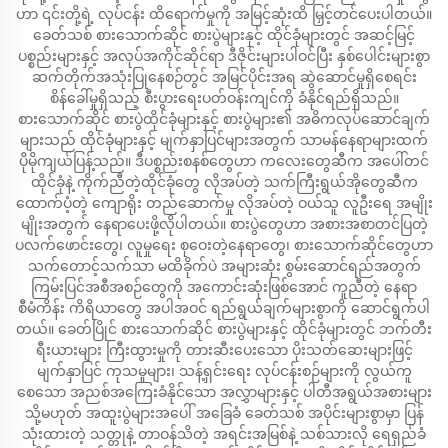
ဟာ ၎င်းတို့ရဲ့ လုပ်ငန်း ထိရောက်မှုကို အမြင့်ဆုံးထိ မြှင့်တင်ပေးပါတယ်။
ခေတ်သစ် စားသောက်ဆိုင် စားပွဲများနှင့် ထိုင်ခုံများတွင် အဆင့်မြင့်
ပစ္စည်းများနှင့် အလုပ်အကိုင်ဆိုင်ရာ ဒီဇိုင်းများပါဝင်ပြီး နှစ်ပေါင်းများစွာ
ဆက်တိုက်အသုံးပြုနေစဉ်တွင် အမြင်ပိုင်းအရ ဆွဲဆောင်မှုရှိစေရင်း
စိန်ခေါ်မှုရှိသည့် စီးပွားရေးပတ်ဝန်းကျင်ကို ခံနိုင်ရည်ရှိသည်။
စားသောက်ဆိုင် စားပွဲထိုင်ခုံများနှင့် စားပွဲများ၏ အဓိကလုပ်ဆောင်ချက်
များသည် ထိုင်ခုံများနှင့် မျက်နှာပြင်များအတွက် သာမန်နေရာများထက်
ပိုမိုကျယ်ပြန့်သည်။ ဒီပစ္စည်းစနစ်တွေဟာ ကလေးတွေဆီက အပေါ်တင်
ထိုင်ခုံနဲ့ ကိုက်ညီတဲ့ထိုင်ခုံတွေ လိုအပ်တဲ့ သက်ကြီးရွယ်အိုတွေဆီက
ထောက်ပံ့တဲ့ ကျောရိုး တည်ဆောက်မှု လိုအပ်တဲ့ ဝယ်သူ လူဦးရေ အမျိုး
မျိုးအတွက် နေရာပေးဖို့လိုပါတယ်။ စားပွဲတွေဟာ အစားအစာတင်ပြတဲ့
ပလက်ဖောင်းတွေ၊ လူမှုရေး စုဝေးတဲ့နေရာတွေ၊ စားသောက်ဆိုင်တွေဟာ
သက်တောင့်သက်သာ မထိခိုက်ပဲ အများဆုံး စွမ်းဆောင်ရည်အတွက်
ကြမ်းပြင်အစီအစဉ်တွေကို အကောင်းဆုံးဖြစ်အောင် ကူညီတဲ့ နေရာ
စီမံကိန်း ကိရိယာတွေ အပါအဝင် ရည်ရွယ်ချက်များစွာကို ဆောင်ရွက်ပါ
တယ်။ ခေတ်ပြိုင် စားသောက်ဆိုင် စားပွဲများနှင့် ထိုင်ခုံများတွင် ဘက်တီး
ရီးယားများ ကြီးထွားမှုကို တားဆီးပေးသော ပိုးသတ်ဆေးများဖြင့်
မျက်နှာပြင် ကုသမှုများ၊ သန့်ရှင်းရေး လုပ်ငန်းစဉ်များကို လွယ်ကူ
စေသော အညစ်အကြေးခံနိုင်သော အလွှာများနှင့် ပါတီအရွယ်အစားများ
သို့မဟုတ် အထူးပွဲများအပေါ် အခြေခံ ခေတ်သစ် အပိုင်းများစွာမှာ ပြန်
သုံးထားတဲ့ သတ္တုနဲ့ တာဝန်သိတဲ့ အရင်းအမြစ်နဲ့ သစ်သားလို ရေရှည်ခံ