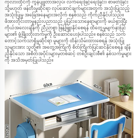
ကုလားထိုင်ကို ကွန်ပျူတာအလုပ်၊ လက်ရေးဖြင့်ရေးခြင်း၊ စာဖတ်ခြင်း
သို့မဟုတ် ဖန်တီးမှုဆိုင်ရာ လုပ်ဆောင်ချက်များအတွက် အသုံးပြုသည့်
အသုံးပြုမှု အခြေအနေများအလိုက် စနစ်သည် ကိုက်ညီနိုင်ပါသည်။
ဖိအားတိုင်းတာမှုနည်းပညာသည် ပူပြင်းသောနေရာများကို ဖယ်ရှားပြီး
ကိုယ်အလေးချိန်ကို ညီညာစွာ ဖြန့်ဖြူးနိုင်စေရန် ထိတွေ့မှုမျက်နှာပြင်
များ၏ ဖွံ့ဖြိုးတိုးတက်မှုကို ဦးဆောင်ပေးခဲ့ပါသည်။ စနစ်သည် သက်
တောင့်သက်သာရှိမှုဆိုင်ရာ မူများကို ထိန်းသိမ်းထားစေရန် အသုံးပြု
သူများအား သူတို့၏ အတွေ့အကြုံကို စိတ်ကြိုက်ပြင်ဆင်နိုင်စေရန် ချိန်
ညှိနိုင်သော အစိတ်အပိုင်းများမှတစ်ဆင့် တစ်ဦးချင်းစီ၏ နှစ်သက်မှုများ
ကို အသိအမှတ်ပြုပါသည်။