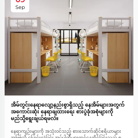
Sep
အိမ်တွင်းနေရာလျော့နည်းစွာရှိသည့် နေအိမ်များအတွက်
အကောင်းဆုံး နေရာချထားရေး စားပွဲခုံအစုံများကို
မည်သို့ရွေးချယ်ရမလဲ။
နေရာကျဉ်းများကို အသုံးဝင်သည့် စားသောက်ဆိုင်ဧရိယာများ
အဖြစ်သို့ ပြောင်းလဲခြင်း အပ်ပါတီများတွင်နေထိုင်ခြင်းသည် စ