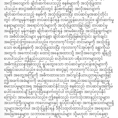
အလိုအလျောက် ချိတ်ဆက်ပေးသည့် စနစ်များကို အသုံးပြုထား
ပါသည်။ စားပွဲအစိတ်အပိုင်းတွင် နှိပ်စက်မှုဖြင့် အလိုအလျောက်
ချိတ်ဆက်ပေးသည့် စနစ်ကို အသုံးပြုထားပြီး တပ်ဆင်မှုအဆင့်တိုင်း
တွင် တိကျမှန်ကန်စွာ တပ်ဆင်နိုင်ရန် လမ်းညွှန်ပေးပါသည်။ ချိတ်ဆက်မှု
နေရာများတွင် အရောင်ကုဒ်များကို အသုံးပြုထားခြင်းဖြင့် တပ်ဆင်မှု
အချိန်တွင် မှန်ကန်စွာ ချိတ်ဆက်နိုင်ရန် အာမခံပေးပြီး အသံပြုချက်များ
က အစိတ်အပိုင်းများ မှန်ကန်စွာ ချိတ်ဆက်ပြီးဖြစ်ကြောင်း ချက်ချင်း
အကြောင်းကြားပေးပါသည်။ ကုလားကုိင်တွင် တင်းမာမှုကို အသုံးပြု
သော စပရိန်စနစ်ကို အသုံးပြုထားပြီး ကုလားကုိင်အုပ်စုကို ခန္တာကိုယ်
အတွက် အကောင်းဆုံး ထောင့်အနေအထားသို့ အလိုအလျောက် ချိန်ညှိ
ပေးပါသည်။ ဤနည်းပညာသည် ပေါ့ပါးသော ပရိဘောဂများတွင်
အဓိကပြဿနာဖြစ်သည့် ရှုပ်ထွေးသော တပ်ဆင်မှုလုပ်ငန်းစဉ်များကို
ဖြေရှင်းပေးပါသည်။ ပေါ့ပါးသော စားပွဲနှင့် ကုလားကုိင်သည် အသုံးပြု
သူ၏ အတွေ့အကြုံကို အဓိကထားသော အင်ဂျင်နီယာပညာရပ်များဖြင့်
ဤအခက်အခဲများကို ဖယ်ရှားပေးပါသည်။ အရည်အသွေးထိန်းချုပ်မှု
စမ်းသပ်မှုများအရ အမြန်တပ်ဆင်နိုင်သည့် စနစ်သည် တပ်ဆင်မှုအကြိမ်
ပေါင်းထောင်ချီ ပြုလုပ်ပြီးနောက်တွင်ပါ တည်ငြိမ်စွာ အလုပ်လုပ်နိုင်
ကြောင်း အာမခံပေးပါသည်။ ဤစနစ်သည် လက်သုံးအားနည်းသူများ၊
အသက်ကြီးသူများ၊ ကလေးများနှင့် ရုပ်ပိုင်းဆိုင်ရာ အကန့်အသတ်များရှိ
သူများအတွက်ပါ အသုံးပြုနိုင်ရန် ဒီဇိုင်းထုတ်ထားပါသည်။ အရေးပေါ်
အခြေအနေများ၊ သဘာဝဘေးအန္တရာယ်များ သို့မဟုတ် အလုပ်နေရာ