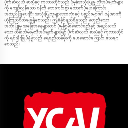
ပိုက်ဆံလွယ် စားပွဲနှင့် ကုလားထိုင်သည် ပုံမှန်အသုံးပြုမှု လိုအပ်ချက်များ
ကို ကျော်လွန်သော ဝန်ကို ဘေးကင်းစွာ ထောက်ပံ့ပေးကြောင်း
အတည်ပြုပေးပြီး အသုံးပြုသူများအားလုံးနှင့် ပစ္စည်းများ၏ ဝန်အားကို
ယုံကြည်စိတ်ချမှုရှိစေသည်။ ဤခံနိုင်ရည်ရှိမှုသည် မတူညီသော
အသုံးပြုမှု အခြေအနေများတွင် ပုံမှန်စွမ်းဆောင်ရည်နှင့် အနည်းငယ်
သော ထိန်းသိမ်းမှုလိုအပ်ချက်များဖြင့် ပိုက်ဆံလွယ် စားပွဲနှင့် ကုလားထိုင်
ကို ရင်းနှီးမြှုပ်နှံမှုသည် ရေရှည်တန်ဖိုးကို ပေးဆောင်ကြောင်း သေချာ
စေသည်။