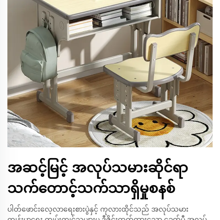
အဆင့်မြင့် အလုပ်သမားဆိုင်ရာ
သက်တောင့်သက်သာရှိမှုစနစ်
ပါတ်ဖောင်းလေ့လာရေးစားပွဲနှင့် ကုလားထိုင်သည် အလုပ်သမား
ကျန်းမာရေး ကျွမ်းကျင်သူများမှ ဒီဇိုင်းထုတ်ထားသော ခေတ်မီ အလုပ်