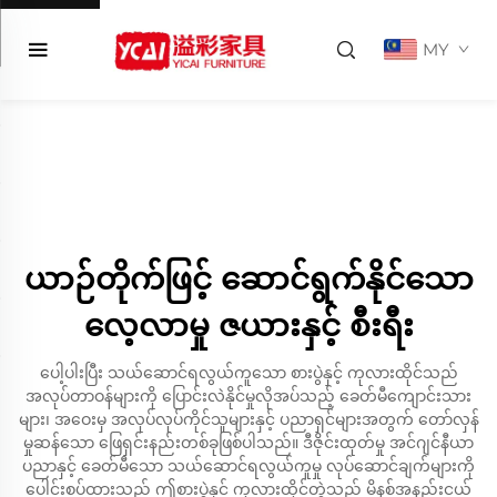
MY
ယာဉ်တိုက်ဖြင့် ဆောင်ရွက်နိုင်သော
လေ့လာမှု ဇယားနှင့် စီးရီး
ပေါ့ပါးပြီး သယ်ဆောင်ရလွယ်ကူသော စားပွဲနှင့် ကုလားထိုင်သည်
အလုပ်တာဝန်များကို ပြောင်းလဲနိုင်မှုလိုအပ်သည့် ခေတ်မီကျောင်းသား
များ၊ အဝေးမှ အလုပ်လုပ်ကိုင်သူများနှင့် ပညာရှင်များအတွက် တော်လှန်
မှုဆန်သော ဖြေရှင်းနည်းတစ်ခုဖြစ်ပါသည်။ ဒီဇိုင်းထုတ်မှု အင်ဂျင်နီယာ
ပညာနှင့် ခေတ်မီသော သယ်ဆောင်ရလွယ်ကူမှု လုပ်ဆောင်ချက်များကို
ပေါင်းစပ်ထားသည့် ဤစားပွဲနှင့် ကုလားထိုင်တွဲသည် မိနစ်အနည်းငယ်