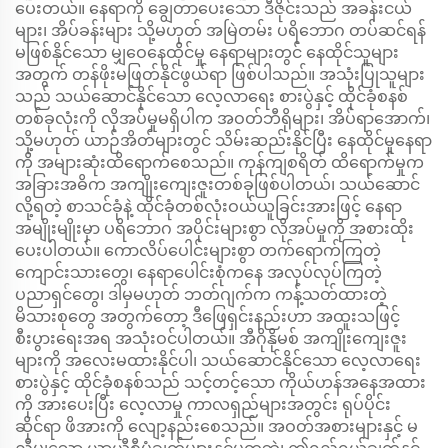
ပေးတယ်။ နေရာကို ချွေတာပေးသော ဒီဇိုင်းသည် အခန်းငယ်
များ၊ အိပ်ခန်းများ သို့မဟုတ် အမြဲတမ်း ပရိဘောဂ တပ်ဆင်ရန်
မဖြစ်နိုင်သော မျှဝေနေထိုင်မှု နေရာများတွင် နေထိုင်သူများ
အတွက် တန်ဖိုးမဖြတ်နိုင်ဖွယ်ရာ ဖြစ်ပါသည်။ အသုံးပြုသူများ
သည် သယ်ဆောင်နိုင်သော လေ့လာရေး စားပွဲနှင့် ထိုင်ခုံစနစ်
တစ်ခုလုံးကို လိုအပ်မှုမရှိပါက အဝတ်ဘီရိုများ၊ အိပ်ရာအောက်၊
သို့မဟုတ် ယာဉ်အိတ်များတွင် သိမ်းဆည်းနိုင်ပြီး နေထိုင်မှုနေရာ
ကို အများဆုံးထိရောက်စေသည်။ ကုန်ကျစရိတ် ထိရောက်မှုက
အခြားအဓိက အကျိုးကျေးဇူးတစ်ခုဖြစ်ပါတယ်၊ သယ်ဆောင်
လို့ရတဲ့ စာသင်ခုံနဲ့ ထိုင်ခုံတစ်လုံးဝယ်ယူခြင်းအားဖြင့် နေရာ
အမျိုးမျိုးမှာ ပရိဘောဂ အပိုင်းများစွာ လိုအပ်မှုကို အစားထိုး
ပေးပါတယ်။ ကောလိပ်ပေါင်းများစွာ တက်ရောက်ကြတဲ့
ကျောင်းသားတွေ၊ နေရာပေါင်းစုံကနေ အလုပ်လုပ်ကြတဲ့
ပညာရှင်တွေ၊ ဒါမှမဟုတ် ဘတ်ဂျက်က ကန့်သတ်ထားတဲ့
မိသားစုတွေ အတွက်တော့ ဒီဖြေရှင်းနည်းဟာ အထူးသဖြင့်
စီးပွားရေးအရ အသုံးဝင်ပါတယ်။ အီဂိုနိုမစ် အကျိုးကျေးဇူး
များကို အလေးမထားနိုင်ပါ၊ သယ်ဆောင်နိုင်သော လေ့လာရေး
စားပွဲနှင့် ထိုင်ခုံစနစ်သည် သင့်တင့်သော ကိုယ်ဟန်အနေအထား
ကို အားပေးပြီး လေ့လာမှု ကာလရှည်များအတွင်း ရုပ်ပိုင်း
ဆိုင်ရာ ဖိအားကို လျော့နည်းစေသည်။ အဝတ်အစားများနှင့် မ