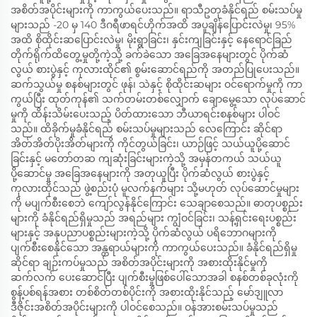
အစိတ်အပိုင်းများကို ကာကွယ်ပေးသည်။ ရာသီဥတုခံနိုင်ရည် စမ်းသပ်မှု
များသည် -20 မှ 140 ဒီဂရီဖာရင်ဟိုက်အထိ အပူချိန်ပြောင်းလဲမှု၊ 95%
အထိ စိုထိုင်းဆပြောင်းလဲမှု၊ မိုးရွာခြင်း၊ နှင်းကျခြင်းနှင့် နေရောင်ခြည်
တိုက်ရိုက်ထိတွေ့မှုတို့ကဲ့သို့ ခက်ခဲသော အခြေအနေများတွင် ပိုက်ဆံ
လွယ် စားပွဲနှင့် ကုလားထိုင်၏ စွမ်းဆောင်ရည်ကို အတည်ပြုပေးသည်။
ဆက်သွယ်မှု စနစ်များတွင် ဖုန်၊ သဲနှင့် စိုထိုင်းဆများ ဝင်ရောက်မှုကို ကာ
ကွယ်ပြီး ထုတ်ကုန်၏ သက်တမ်းတစ်လျှောက် ချောမွေ့သော လုပ်ဆောင်
မှုကို ထိန်းသိမ်းပေးသည့် ပိတ်ထားသော ဘီယာရင်းစနစ်များ ပါဝင်
သည်။ ထိခိုက်မှုခံနိုင်ရည် စမ်းသပ်မှုများသည် လေကြောင်း ဆိုင်ရာ
အိတ်အိတ်ပိုးအိတ်များကို ကိုင်တွယ်ခြင်း၊ ယာဉ်ဖြင့် သယ်ယူပို့ဆောင်
ခြင်းနှင့် မတော်တဆ ကျဆုံးခြင်းများကဲ့သို့ အမှန်တကယ် သယ်ယူ
ပို့ဆောင်မှု အခြေအနေများကို အတုယူပြီး ပိုက်ဆံလွယ် စားပွဲနှင့်
ကုလားထိုင်သည် ဖွဲ့စည်းပုံ မူလက်နက်များ သို့မဟုတ် လုပ်ဆောင်မှုများ
ကို မပျက်စီးစေဘဲ ကျော်လွန်နိုင်ကြောင်း သေချာစေသည်။ ဓာတုပစ္စည်း
များကို ခံနိုင်ရည်ရှိမှုသည် အရည်များ ကျွံဝင်ခြင်း၊ သန့်ရှင်းရေးပစ္စည်း
များနှင့် အနုပညာပစ္စည်းများကဲ့သို့ ပိုက်ဆံလွယ် ပရိဘောဂများကို
ပျက်စီးစေနိုင်သော အန္တရာယ်များကို ကာကွယ်ပေးသည်။ ခံနိုင်ရည်ရှိမှု
ဆိုင်ရာ ချဉ်းကပ်မှုသည် အစိတ်အပိုင်းများကို အစားထိုးနိုင်မှုကို
ဆက်လက် ပေးဆောင်ပြီး ပျက်စီးမှုဖြစ်ပေါ်သောအခါ စနစ်တစ်ခုလုံးကို
စွန့်ပစ်ရန်အစား တစ်စိတ်တစ်ပိုင်းကို အစားထိုးနိုင်သည့် မော်ဒျူလာ
ဒီဇိုင်းအစိတ်အပိုင်းများကို ပါဝင်စေသည်။ ဝန်အားစမ်းသပ်မှုသည်