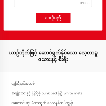
0/1000
ပေးပို့မည်
ယာဉ်တိုက်ဖြင့် ဆောင်ရွက်နိုင်သော လေ့လာမှု
ဇယားနှင့် စီးရီး
လူကြီးခုပ်အသစ်
အမျိုးသားနှင့် ပြည့်စုံ bunk bed ဖြင့် white metal
အကောင်းဆုံး မီတာဘုတ် ဒေသနှစ်ထပ်ကျွန်း