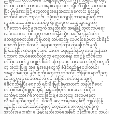
ညီမျှသော ယာယီစီမံချက်များနှင့်မတူဘဲ၊ ဤရည်ရွယ်ချက်နှင့်
တည်ဆောက်ထားသော စနစ်သည် ကျောရိုးကို ချိတ်ဆက်ပေး
ပြီး ပုံမှန်အားဖြင့် လေ့လာမှုအနေအထားမကောင်းခြင်းနှင့်
ဆက်စပ်သော လည်ပင်း၊ ပခုံးနှင့် ကျောပြဿနာများကို ကာ
ကွယ်ပေးသည်။ တပ်ဆင်မှု ရိုးရှင်းမှုက သုံးစွဲသူတွေဟာ
ပရိဘောဂ စီစဉ်မှုအတွက် အနည်းဆုံး အချိန်နဲ့ ထုတ်လုပ်ရေး
လုပ်ဆောင်ချက်တွေမှာ အတတ်နိုင်ဆုံး အချိန်ကုန်ဆုံးတာ
သေချာစေတယ်။ ကိရိယာမဲ့ တပ်ဆင်မှု လုပ်ငန်းစဉ်ဟာ ငါးမိနစ်
အောက် ကြာပါတယ်၊ နေရာတွေအကြား ကူးပြောင်းမှုကို
မြန်ဆန်ပြီး ထိရောက်စေပါတယ်။ ရေရှည်ခံနိုင်မှု အင်ဂျင်နီယာ
ပညာက သယ်ဆောင်လို့ရတဲ့ လေ့လာရေး စားပွဲနဲ့ ထိုင်ခုံဟာ
တည်ဆောက်မှု မပျက်စီးဘဲ မကြာခဏ သယ်ဆောင်မှုနဲ့ မတူညီ
တဲ့ အသုံးပြုမှု အခြေအနေတွေကို ခံနိုင်ရည်ရှိစေပါတယ်။
အရည်အသွေးမြင့်ပစ္စည်းတွေဟာ အဝတ်ပျက်ခြင်း၊ ရာသီဥတု
ထိတွေ့မှုနှင့် ထပ်တလဲလဲ ခေါက်ခြင်း စက်ဝန်းတွေကို
ခံနိုင်ရည်ရှိပြီး ရေရှည် ရင်းနှီးမြှုပ်နှံမှုအတွက် တန်ဖိုးရှိစေပါ
တယ်။ အသုံးချမှုတွေရဲ့ အရွယ်စုံမှုက စားသောက်ဆိုင်၊
လက်မှုပညာ၊ ဂိမ်းကစားခြင်းနဲ့ ယေဘုယျ အလုပ်နေရာ
လိုအပ်ချက်တွေကိုပါ ပါဝင်ဖို့ လေ့လာမှုအလွန်ကို ကျယ်ပြန့်
သွားပြီး သယ်ဆောင်လို့ရတဲ့ လေ့လာရေးစားပွဲနဲ့ ထိုင်ခုံကို
အသုံးအများဆုံး ဖြေရှင်းနည်းတစ်ခုအဖြစ် ဖန်တီးပေးပါတယ်။