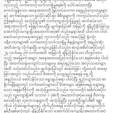
လုပ်သည့် သက်တောင့်သက်သာရှိမှုစနစ်ကို ပေါင်းစပ်ထားပြီး
ကောင်းမွန်သော အနေအထားကို မြှင့်တင်ပေးကာ ရေရှည်လေ့လာမှုများ
နှင့် ဆက်စပ်နေသော ရုပ်ပိုင်းဆိုင်ရာ ဖိစီးမှုများကို ကာကွယ်ပေးပါသည်။
ဤစနစ်သည် အသုံးပြုသူ၏ လက်တွေ့အသုံးပြုမှုနှင့် ဆက်စပ်သော
အရာအားလုံးကို ဖြေရှင်းပေးပြီး မျက်နှာပြင်၏ အမြင့်ကို ချိန်ညှိနိုင်ခြင်းမှ
အောက်ပိုင်းကျောရိုးအထောက်အပံ့၏ တည်နေရာအထိ ပါဝင်ကာ ပါတ်
ဖောင်းလေ့လာရေးစားပွဲနှင့် ကုလားထိုင်သည် အဆင့်မြင့် ရုံးသုံး
ပရိဘောဂများ၏ သက်တောင့်သက်သာရှိမှု စံနှုန်းများကို အနည်းဆုံး
အတိအကျ လိုက်နာပြီး ကျော်လွန်နိုင်ပါသည်။ စားပွဲအစိတ်အပိုင်းတွင်
၂၄ လက်မမှ ၃၆ လက်မအထိ အမြင့်ကို ချိန်ညှိနိုင်သော တီထွင်ထား
သည့် အမြောက်အများ အနေအထားပြောင်းလဲနိုင်သော စနစ်တစ်ခု ပါဝင်
ပြီး အထက်တန်းကျောင်းသားများမှ အရပ်ရှည်သော အလုပ်သမားများ
အထိ သင့်တော်ပါသည်။ မျက်နှာပြင်တွင် စာဖတ်ခြင်း သို့မဟုတ် စာရေး
ခြင်းအတွင်း လည်ပင်းပေါ် ဖိအားကို လျော့နည်းစေရန် ရှေ့သို့
အနည်းငယ် စောင်းနိုင်သော ရွေးချယ်စရာ ပါဝင်ပြီး ရှည်လျားသော စာ
ရိုက်ချိန်များတွင် လက်မောင်းများပေါ် ဖိအားများ မဖြစ်စေရန် ချောမွေ့
သော အစွန်းဒီဇိုင်းကို အသုံးပြုထားပါသည်။ ကုလားထိုင်အစိတ်အပိုင်း
သည် လူ့ကျောရိုး၏ သဘာဝ S ပုံစံကို အထောက်အပံ့ပေးရန် ဇီဝကမ္မ
ဗေဒဆိုင်ရာ သုတေသနများကို အသုံးပြုပြီး လူတစ်ဦးချင်းစီ၏ ခန္တာ
ကိုယ် လိုအပ်ချက်များနှင့် ကိုက်ညီစေရန် ဒေါင်လိုက်နှင့် အလျားလိုက်
နှစ်ဦးနှစ်ခုလုံးတွင် ချိန်ညှိနိုင်သော အောက်ပိုင်းကျောရိုးအထောက်အပံ့