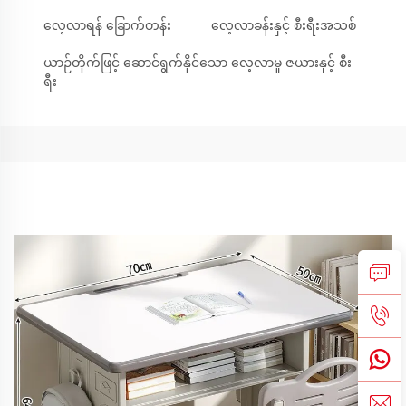
လေ့လာရန် ခြောက်တန်း
လေ့လာခန်းနှင့် စီးရီးအသစ်
ယာဉ်တိုက်ဖြင့် ဆောင်ရွက်နိုင်သော လေ့လာမှု ဇယားနှင့် စီး
ရီး