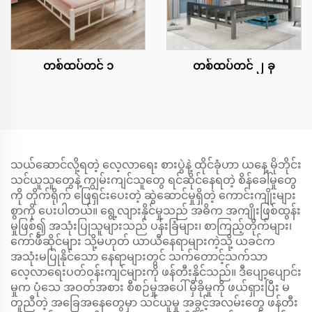
တစ်ထပ်တင် ၁
တစ်ထပ်တင် ၂ ခု
သယ်ဆောင်လို့ရတဲ့ လေ့လာရေး စားပွဲနဲ့ ထိုင်ခုံဟာ ယနေ့ မိုဘိုင်း
သင်ယူသူတွေနဲ့ ကျွမ်းကျင်သူတွေ ရင်ဆိုင်နေရတဲ့ စိန်ခေါ်မှုတွေ
ကို တိုက်ရိုက် ဖြေရှင်းပေးတဲ့ ဆွဲဆောင်မှုရှိတဲ့ ကောင်းကျိုးများ
စွာကို ပေးပါတယ်။ ရွေ့လျားနိုင်မှုသည် အဓိက အကျိုးဖြစ်ထွန်း
မှုဖြစ်၍ အသုံးပြုသူများသည် ပန်းခြံများ၊ စာကြည့်တိုက်များ၊
ကော်ဖီဆိုင်များ သို့မဟုတ် ယာယီနေရာများကဲ့သို့ ယခင်က
အသုံးမပြုနိုင်သော နေရာများတွင် သက်တောင့်သက်သာ
လေ့လာရေးပတ်ဝန်းကျင်များကို ဖန်တီးနိုင်သည်။ ဒီပျော့ပျောင်း
မှုက ပုံသေ အဝတ်အစား စီစဉ်မှုအပေါ် မှီခိုမှုကို ဖယ်ရှားပြီး မ
တူညီတဲ့ အခြေအနေတွေမှာ သင်ယူမှု အခွင့်အလမ်းတွေ ဖန်တီး