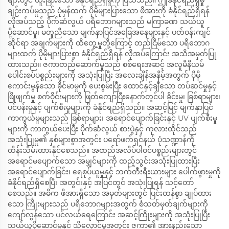
များတွင် ထူးခြားသော ခံနိုင်ရည်ရှိမှုကို ပြသသည်။ ဤခံနိုင်ရည်ရှိမှု
ချဉ်းကပ်မှုသည် ပုံမှန်ထက် ပိုမိုများပြားသော ဖိအားကို ခံနိုင်ရည်ရှိရန်
လိုအပ်သည့် ပိုက်ဆံလွယ် ပရိဘောဂများသည် မကြာခဏ သယ်ယူ
ပို့ဆောင်မှု၊ မတူညီသော မျက်နှာပြင်အခြေအနေများနှင့် ပတ်ဝန်းကျင်
ဆိုင်ရာ အချက်များကို ထိတွေ့မှုတို့ကြောင့် တည်ငြိမ်သော ပရိဘောဂ
များထက် ပိုမိုများပြားစွာ ခံနိုင်ရည်ရှိရန် လိုအပ်ကြောင်း အသိအမှတ်ပြု
ထားသည်။ ဇကာတည်ဆောက်မှုသည် စစ်ရေးအဆင့် အလူမီနီယမ်
ပေါင်းစပ်ပစ္စည်းများကို အသုံးပြုပြီး အလေးချိန်အနိမ့်အတွက် ပိုမို
ကောင်းမွန်သော ခိုင်မာမှုကို ပေးစွမ်းပြီး ထောင်နှင့်ချီသော တပ်ဆင်မှုနှင့်
ဖြိုဖျက်မှု စက်ဝိုင်းများကို ဖြတ်ကျော်ပြီးနောက်တွင်ပါ ခိုင်းမှု၊ ခြစ်ရာများ၊
ပင်ပန်းမှုနှင့် ပျက်စီးမှုများကို ခံနိုင်ရည်ရှိသည်။ အဆင့်မြင့် မျက်နှာပြင်
ကာကွယ်မှုများသည် ခြစ်ရာများ၊ အရောင်ပျောက်ခြင်းနှင့် UV ပျက်စီးမှု
များကို ကာကွယ်ပေးပြီး ပိုက်ဆံလွယ် စားပွဲနှင့် ကုလားထိုင်သည်
အသုံးပြုမှု၏ နှစ်များစွာအတွင်း ပရော်ဖက်ရှင်နယ် ပုံသဏ္ဍာန်ကို
ထိန်းသိမ်းထားနိုင်စေသည်။ အထည်အလိပ်ပါဝင်ပစ္စည်းများတွင်
အရောင်မပျောက်သော အမျှင်များကို ထည့်သွင်းအသုံးပြုထားပြီး
အရောင်ပျောက်ခြင်း၊ ရေစုပ်ယူမှုနှင့် ဘက်တီးရီးယားများ ပေါက်ဖွားမှုကို
ခံနိုင်ရည်ရှိစေပြီး အတွင်းနှင့် အပြင်တွင် အသုံးပြုရန် သင့်တော်
စေသည်။ အဓိက ဖိအားရှိသော အမှတ်များတွင် ပြင်းထန်စွာ ချုပ်ထား
သော ကြိုးများသည် ပရိဘောဂများအတွက် စံသတ်မှတ်ချက်များကို
ကျော်လွန်သော ပင်လယ်ရေကြောင်း အဆင့်ကြိုးများကို အသုံးပြုပြီး
သယ်ယူပို့ဆောင်မှုနှင့် သိုလှောင်မှုအတွင်း ဇကာ၏ အားနည်းသော