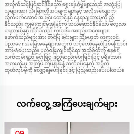
အလိုက်သင့်ပြင်ဆင်နိုင်သော ရွေးချယ်မှုများသည် အသုံးပြု
သူများအား သီးခြားလိုအပ်ချက်များနှင့် အလိုအလျောက်
လိုက်ဖက်အောင် အမြင့်၊ ထောင့်နှင့် နေရာချထားမှုကို ညှိ
နိုင်သည်။ ကျွမ်းကျင်မှုအမြင်က သယ်ဆောင်နိုင်သော လေ့လာ
ရေးစားပွဲနှင့် ထိုင်ခုံသည် လုပ်ငန်း အစည်းအဝေးများ၊
ဖောက်သည်များအား တင်ပြခြင်းများ သို့မဟုတ် တရားဝင်
ပညာရေး အခြေအနေများအတွက် သင့်တော်နေဆဲဖြစ်ကြောင်း
အာမခံပေးသည်။ ပတ်ဝန်းကျင်ဆိုင်ရာ အသိစိတ်ကို စနစ်ရဲ့
သက်တမ်းရှည်ခြင်းဖြင့် ဖြည့်ဆည်းပေးခြင်းဖြင့် ပရိဘောဂ
အစားထိုးမှု အကြိမ်ကြိမ်နှုန်းနဲ့ ဆက်စပ်နေတဲ့ အမှိုက်
ထုတ်လုပ်မှုကို လျှော့ချပေးခြင်းဖြင့် ဖြည့်ဆည်းပေးပါတယ်။
လက်တွေ့ အကြံပေးချက်များ
09