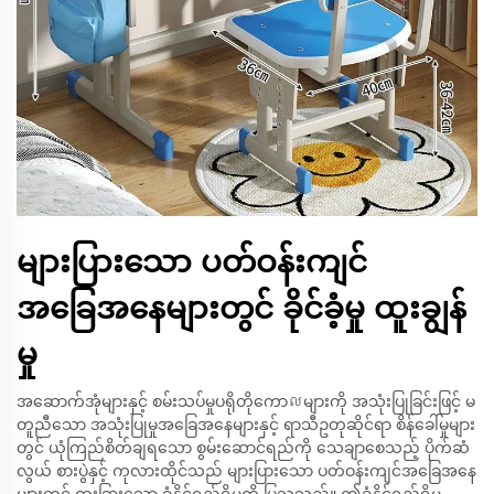
များပြားသော ပတ်ဝန်းကျင်
အခြေအနေများတွင် ခိုင်ခံ့မှု ထူးချွန်
မှု
အဆောက်အုံများနှင့် စမ်းသပ်မှုပရိုတိုကောលများကို အသုံးပြုခြင်းဖြင့် မ
တူညီသော အသုံးပြုမှုအခြေအနေများနှင့် ရာသီဥတုဆိုင်ရာ စိန်ခေါ်မှုများ
တွင် ယုံကြည်စိတ်ချရသော စွမ်းဆောင်ရည်ကို သေချာစေသည့် ပိုက်ဆံ
လွယ် စားပွဲနှင့် ကုလားထိုင်သည် များပြားသော ပတ်ဝန်းကျင်အခြေအနေ