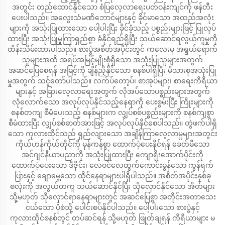
အတွင်း တည်ထောင်နိုင်သော စံပြလေ့လာရေးပတ်ဝန်းကျင်ကို ဖန်တီး
ပေးပါသည်။ အလွေးသံမဏိဘောင်များနှင့် ခိုင်မာသော အထည်အလုံး
များကို အသုံးပြုထားသော ပေါ့ပါးပြီး ခိုင်ခံ့သည့် ပစ္စည်းများဖြင့် ပြုလုပ်
ထားပြီး အသုံးပြုမှုကြာရှည်စွာ ခံနိုင်ရည်ရှိပြီး သယ်ဆောင်ရလွယ်ကူမှုကို
ထိန်းသိမ်းထားပါသည်။ စားပွဲအစိတ်အပိုင်းတွင် ကလေးမှ အရွယ်ရောက်
သူများအထိ အရပ်အမြင့်မျိုးစုံရှိသော အသုံးပြုသူများအတွက်
အဆင်ပြေစေရန် အမြင့်ကို ချိန်ညှိနိုင်သော စနစ်ပါရှိပြီး မိသားစုအသုံးပြု
မှုအတွက် သင့်တော်ပါသည်။ လက်ပ်တော့ပ်၊ စာအုပ်များ၊ စာရေးကိရိယာ
များနှင့် အခြားလေ့လာရေးအတွက် လိုအပ်သောပစ္စည်းများအတွက်
လုံလောက်သော အလုပ်လုပ်နိုင်သည့်နေရာကို ပေးစွမ်းပြီး ကြိုးများကို
စနစ်တကျ စီမံပေးသည့် စနစ်များက လျှပ်စစ်ပစ္စည်းများကို စနစ်ကျစွာ
စီမံထားပြီး လျှပ်စစ်ဓာတ်အားဖြင့် အလုပ်လုပ်နိုင်စေပါသည်။ တွဲဖက်ပါရှိ
သော ကုလားထိုင်သည် ရှည်လျားသော အချိန်ကြာလေ့လာမှုများအတွင်း
ကိုယ်ဟန်ကိုယ်တိုင်ကို မှန်ကန်စွာ ထောက်ပံ့ပေးနိုင်ရန် ခေတ်မီသော
အင်ဂျင်နီယာပညာကို အသုံးပြုထားပြီး ကျောရိုးအောက်ပိုင်းကို
ထောက်ပံ့ပေးသော ဒီဇိုင်း၊ လေဝင်လေထွက်ကောင်းမွန်သော ကွန်ရက်
ပြားနှင့် ချောမွေ့သော ထိုင်နေရာများပါရှိပါသည်။ အစိတ်အပိုင်းနှစ်ခု
စလုံးကို အလွယ်တကူ သယ်ဆောင်နိုင်ပြီး သိုလှောင်နိုင်သော အိတ်များ
သို့မဟုတ် သိုလှောင်ရာနေရာများတွင် အဆင်ပြေစွာ အတိုင်းအတာသေး
ငယ်သော ပုံစံသို့ ပေါင်းစပ်နိုင်ပါသည်။ ပေါ့ပါးသော စားပွဲနှင့်
ကုလားထိုင်စနစ်တွင် တပ်ဆင်ရန် သို့မဟုတ် ဖြုတ်ချရန် ကိရိယာများ မ