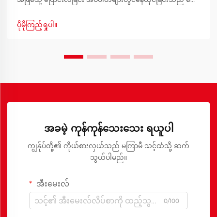
တိုင်နှင့်အတူ စားသောက်ဆိုင်ဧရိယာတွင် လုပ်ဆောင်မှုများကို
စွန့်လွှတ်ရန်မလိုအပ်ပါ။ မြို့ပြနေထိုင်မှုများ ပိုမိုလူကြိုက်များလာ
ပိုမိုကြည့်ရှုပါ။
ခြင်းနှင့်အမျှ တီထွင်ဖြေရှင်းနိုင်သည့် ပရိဘောဂများကို ဖန်တီး
လာခြင်းဖြစ်သည်။
အခမဲ့ ကုန်ကုန်သေးသေး ရယူပါ
ကျွန်ုပ်တို့၏ ကိုယ်စားလှယ်သည် မကြာမီ သင့်ထံသို့ ဆက်
သွယ်ပါမည်။
အီးမေးလ်
0/100