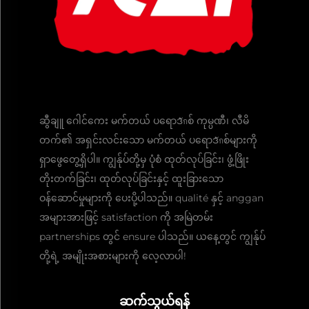
ဆွီချူ ဂေါင်ကေး မက်တယ် ပရောဒักစ် ကုမ္ပဏီ၊ လီမိ
တက်၏ အရှင်းလင်းသော မက်တယ် ပရောဒักစ်များကို
ရှာဖွေတွေ့ရှိပါ။ ကျွန်ုပ်တို့မှ ပုံစံ ထုတ်လုပ်ခြင်း၊ ဖွံ့ဖြိုး
တိုးတက်ခြင်း၊ ထုတ်လုပ်ခြင်းနှင့် ထူးခြားသော
ဝန်ဆောင်မှုများကို ပေးပို့ပါသည်။ qualité နှင့် anggan
အများအားဖြင့် satisfaction ကို အမြဲတမ်း
partnerships တွင် ensure ပါသည်။ ယနေ့တွင် ကျွန်ုပ်
တို့ရဲ့ အမျိုးအစားများကို လေ့လာပါ!
ဆက်သွယ်ရန်