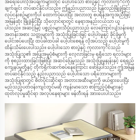
အရေးပေါ်လိုအပ်ချက်များတွင် ပေါ့ပါးသော စားပွဲနှင့် ကုလားကုိင်ကို
ချက်ချင်း တပ်ဆင်နိုင်ပါသည်။ ဤနည်းပညာသည် ပြန်လည်ဖြိုခွဲခြင်း
လုပ်ငန်းစဉ်များကိုပါ ထောက်ပံ့ပေးပြီး အလားတူ စပရိန်အကူအညီဖြင့်
အမြန်ဆုံး ဖြိုခွဲနိုင်ပြီး သိုလှောင်ရာတွင် နေရာအနည်းငယ်သာ ယူ
ပါသည်။ အဆင့်မြင့် ပစ္စည်းများသိပ္ပံပညာသည် လေကြောင်းပျံသန်းရေး
အတန်းအစား သတ္တုများကို အသုံးပြုခြင်းဖြင့် ပေါ့ပါးမှုနှင့် ခိုင်ခံ့မှုကို
ပေါင်းစပ်ပေးပြီး ထပ်ခါထပ်ခါ ပေါ့ပါးစေရန် လိုအပ်သည့် ပေါ့ပါးမှုကို
ထိန်းသိမ်းပေးပါသည်။ ပေါ့ပါးသော စားပွဲနှင့် ကုလားကုိင်သည်
အသုံးပြုသူ၏ အပြုအမူပုံစံများကို လေ့လာခြင်းမှ ရရှိသော ရလဒ်များ
ကို စုစည်းထားခြင်းဖြစ်ပြီး အဆင်ပြေမှုသည် အသုံးပြုမှုနှုန်းနှင့် ရေရှည်
ကျေနပ်မှုတို့နှင့် တိုက်ရိုက်ဆက်စပ်နေကြောင်း ဖော်ပြပါသည်။ ဤအမြန်
တပ်ဆင်နိုင်သည့် နည်းပညာသည် ပေါ့ပါးသော ပရိဘောဂများကို
အသုံးပြုရာတွင် စိတ်ပိုင်းဆိုင်ရာ အတားအဆီးများကို ဖယ်ရှားပေးပြီး
မည်သည့်ပတ်ဝန်းကျင်တွင်မဆို ကျန်းမာသော စာကြည့်ပုံစံများနှင့်
ထုတ်လုပ်မှုဆိုင်ရာ အလုပ်နေရာများ ဖန်တီးရန် အားပေးပါသည်။