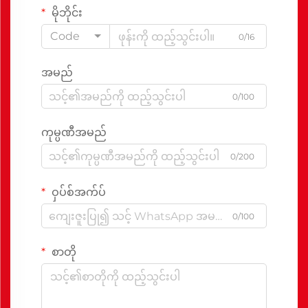
မိုဘိုင်း
Code
0/16
အမည်
0/100
ကုမ္ပဏီအမည်
0/200
ဝှပ်စ်အက်ပ်
0/100
စာတို