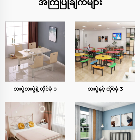
အကြံပြုချက်များ
စားပွဲစားပွဲနဲ့ ထိုင်ခုံ ၁
စားပွဲနှင့် ထိုင်ခုံ 3