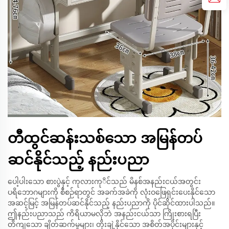
တီထွင်ဆန်းသစ်သော အမြန်တပ်
ဆင်နိုင်သည့် နည်းပညာ
ပေါ့ပါးသော စားပွဲနှင့် ကုလားကုိင်သည် မိနစ်အနည်းငယ်အတွင်း
ပရိဘောဂများကို စီစဉ်ရာတွင် အခက်အခဲကို လုံးဝဖြေရှင်းပေးနိုင်သော
အဆင့်မြင့် အမြန်တပ်ဆင်နိုင်သည့် နည်းပညာကို ပိုင်ဆိုင်ထားပါသည်။
ဤနည်းပညာသည် ကိရိယာမလိုဘဲ အနည်းငယ်သာ ကြိုးစားရပြီး
တိကျသော ချိတ်ဆက်မှုများ၊ တိုးချဲ့နိုင်သော အစိတ်အပိုင်းများနှင့်