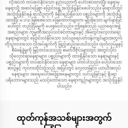
လိုအပ်ဘဲ တပ်ဆင်နိုင်သော နည်းပညာကို ပေါင်းစပ်ထားပြီး နေရာမှ
နေရာသို့ အဆင်ပြေစွာ ပြောင်းရွှေ့အသုံးပြုနိုင်စေပါသည်။ မိုးရာသီတွင်
အသုံးပြုနိုင်ရန် ရာသီဥတုကို ခံနိုင်ရည်ရှိသော ပစ္စည်းများကို အသုံးပြု
ထားပြီး မ slip ဖြစ်စေသော ခြေထောက်များက မျိုးစုံသော မျက်နှာပြင်
ပေါ်တွင် တည်ငြိမ်မှုကို ပေးစွမ်းပါသည်။ ဤစနစ်သည် ပညာရေးအဖွဲ့
အစည်းများ၊ ကုမ္ပဏီအလုပ်သင်စင်တာများနှင့် အိမ်တွင်းလေ့လာရေး
နေရာများတွင် ပြောင်းလဲနိုင်သော သင်ယူရေးပတ်ဝန်းကျင်များအတွက်
တိုးပွားလာသော လိုအပ်ချက်ကို ဖြည့်ဆည်းပေးပါသည်။ ထုတ်လုပ်မှုနှင့်
စီမံခန့်ခွဲမှုကို မြှင့်တင်ပေးသည့် စမတ်ဒီဇိုင်းများတွင် အတွင်းပိုင်း
သိုလှောင်ရာနေရာများ၊ ပစ္စည်းများကို ထားရှိနိုင်သော နေရာများနှင့်
ပစ္စည်းများကို တပ်ဆင်နိုင်သော နေရာများ ပါဝင်ပါသည်။ ပေါ့ပါးသော
စားပွဲနှင့် ကုလားထိုင်တွဲသည် အပြင်တွင် လေ့လာခြင်း၊ ယာယီအလုပ်
နေရာများ၊ အရေးပေါ်အခြေအနေများတွင် သင်ယူခြင်းနှင့် ရိုးရာ
ပရိဘောဂများသည် မသင့်တော်သော နေရာကျဉ်းများတွင် အသုံးပြုနိုင်
ပါသည်။
ထုတ်ကုန်အသစ်များအတွက်