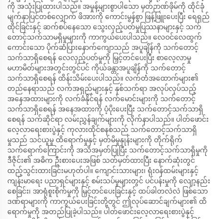
ကို အသုံးပြုထားပါသည်။ အမှုန့်များစွာပါသော မှတ်ဉာဏ်ဖိုမ်ကို ထိုင်ခုံ
မျက်နှာပြင်တစ်လျှောက် ဖိအားကို ကောင်းမွန်စွာ ဖြန့်ဖြူးပေးပြီး ရေရှည်
ထိုင်ခြင်းနှင့် ဆက်စပ်နေသော သွေးလှည့်ပတ်မှုပြဿနာများနှင့် သက်
တောင့်သက်သာမရှိမှုများကို ကာကွယ်ပေးပါသည်။ လေဝင်လေထွက်
ကောင်းသော ပိုက်ဆံပြားနောက်ကျောသည် အပူချိန်ကို သက်တောင့်
သက်သာရှိစေရန် လေလှည့်ပတ်မှုကို မြှင့်တင်ပေးပြီး စာလေ့လာမှု
မဟာမိတ်များအတွင်းတွင်ပင် ကိုယ်ခန္တာအပူချိန်ကို သက်တောင့်
သက်သာရှိစေရန် ထိန်းသိမ်းပေးပါသည်။ လက်တံအထောက်များ၏
တည်နေရာသည် လက်အရှည်များနှင့် နှစ်သက်ရာ အလုပ်လုပ်သည့်
အနေအထားများကို လက်ခံနိုင်ရန် လက်မောင်းများကို သက်တောင့်
သက်သာရှိစေရန် အနေအထားကို ပံ့ပိုးပေးပြီး သက်တောင့်သက်သာရှိ
စေရန် သက်ဆိုင်ရာ လမ်းညွှန်ချက်များကို လိုက်နာပါသည်။ ပါတ်ဖောင်း
လေ့လာရေးစားပွဲနှင့် ကုလားထိုင်စနစ်သည် သက်တောင့်သက်သာရှိ
မှုသည် သင်ယူမှု ထိရောက်မှုနှင့် မှတ်မိမှုနှုန်းများကို တိုက်ရိုက်
သက်ရောက်ကြောင်းကို အသိအမှတ်ပြုပြီး သက်တောင့်သက်သာရှိမှုကို
ဒီဇိုင်း၏ အဓိက ဦးစားပေးအဖြစ် သတ်မှတ်ထားပြီး နောက်ဆုံးတွင်
ထည့်သွင်းထားခြင်းမဟုတ်ပါ။ ကျောင်းသားများ၊ ရုံးဝန်ထမ်းများနှင့်
ကျန်းမာရေး ပညာရှင်များနှင့် စမ်းသပ်မှုများတွင် ပင်ပန်းမှုကို လျော့နည်း
စေခြင်း၊ အာရုံစူးစိုက်မှုကို မြှင့်တင်ပေးခြင်းနှင့် ထပ်ခါတလဲလဲ ဖြစ်သော
ဒဏ်ရာများကို ကာကွယ်ပေးခြင်းတို့တွင် ဤလုပ်ဆောင်ချက်များ၏ ထိ
ရောက်မှုကို အတည်ပြုခဲ့ပါသည်။ ပါတ်ဖောင်းလေ့လာရေးစားပွဲနှင့်