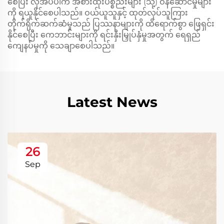
စေပြီး လိုအပ်ပါက အစားထိုးပစ္စည်းများ (သို့) ဝန်ဆောင်မှုများ
ကို ရယူနိုင်စေပါသည်။ ဝယ်ယူသူနှင့် ထုတ်လုပ်သူကြား
တိုက်ရိုက်ဆက်ဆံမှုသည် ပြဿနာများကို ထိရောက်စွာ ဖြေရှင်း
နိုင်စေပြီး ကေဘာင်းများကို ရင်းနှီးမြှုပ်နှံမှုအတွက် ရေရှည်
ကျေနပ်မှုကို သေချာစေပါသည်။
Latest News
26
Sep