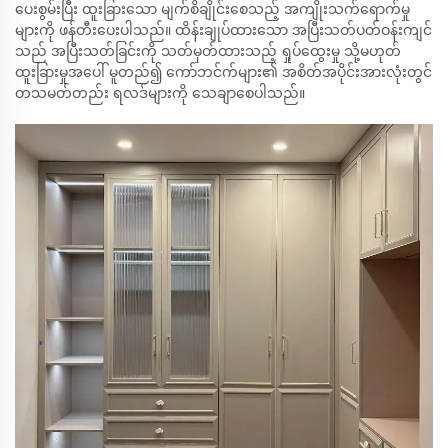
ပေးစွမ်းပြီး ထူးခြားသော မျက်စိချိုင်းစေသည့် အကျိုးသက်ရောက်မှု
များကို ဖန်တီးပေးပါသည်။ ထိန်းချုပ်ထားသော အပြီးသတ်ပတ်ဝန်းကျင်
သည် အပြီးသတ်ခြင်းကို သတ်မှတ်ထားသည့် ရှုပ်ထွေးမှု သို့မဟုတ်
ထူးခြားမှုအပေါ် မူတည်၍ ကော်ဘင်က်များ၏ အစိတ်အပိုင်းအားလုံးတွင်
တသမတ်တည်း ရလဒ်များကို သေချာစေပါသည်။