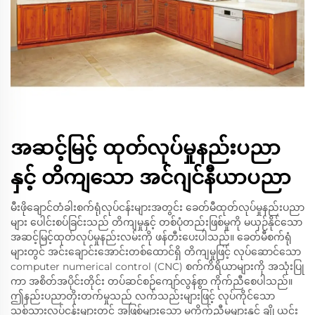
အဆင့်မြင့် ထုတ်လုပ်မှုနည်းပညာ
နှင့် တိကျသော အင်ဂျင်နီယာပညာ
မီးဖိုချောင်တံခါးစက်ရုံလုပ်ငန်းများအတွင်း ခေတ်မီထုတ်လုပ်မှုနည်းပညာ
များ ပေါင်းစပ်ခြင်းသည် တိကျမှုနှင့် တစ်ပုံတည်းဖြစ်မှုကို မယှဉ်နိုင်သော
အဆင့်မြင့်ထုတ်လုပ်မှုနည်းလမ်းကို ဖန်တီးပေးပါသည်။ ခေတ်မီစက်ရုံ
များတွင် အင်းချောင်းအောင်းတစ်ထောင်ရှိ တိကျမှုဖြင့် လုပ်ဆောင်သော
computer numerical control (CNC) စက်ကိရိယာများကို အသုံးပြု
ကာ အစိတ်အပိုင်းတိုင်း တပ်ဆင်စဉ်ကျော်လွန်စွာ ကိုက်ညီစေပါသည်။
ဤနည်းပညာတိုးတက်မှုသည် လက်သည်းများဖြင့် လုပ်ကိုင်သော
သစ်သားလုပ်ငန်းများတွင် အဖြစ်များသော မကိုက်ညီမှုများနှင့် ချို့ယွင်း