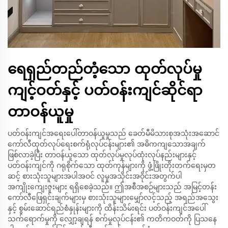
ရေရှည်တည်တံ့သော ထုတ်လုပ်မှု
ကျင့်ဝတ်နှင့် ပတ်ဝန်းကျင်ဆိုင်ရာ
တာဝန်ယူမှု
ပတ်ဝန်းကျင်အရေးပေါ်တာဝန်ယူမှုသည် ခေတ်မီမိသားစုအသုံးအဆောင်
ကော်လီထုတ်လုပ်ရေးစက်ရုံလုပ်ငန်းများ၏ အဓိကကျသောအချက်
ဖြစ်လာခဲ့ပြီး တာဝန်ယူသော ထုတ်လုပ်မှုလုပ်ထုံးလုပ်နည်းများနှင့်
ပတ်ဝန်းကျင်ကို ဂရုစိုက်သော ထုတ်ကုန်များကို ဖွံ့ဖြိုးတိုးတက်ရေးမှတ
ဆင့် စားသုံးသူများအပါအဝင် လူမှုအသိုင်းအဝိုင်းအတွက်ပါ
အကျိုးကျေးဇူးများ ရရှိစေခဲ့သည်။ ဤအစီအစဉ်များသည် အမြင့်တန်း
ကော်လီဖြေရှင်းချက်များမှ စားသုံးသူများမျှော်လင့်သည့် အရည်အသွေး
နှင့် စွမ်းဆောင်ရည်စံနှုန်းများကို ထိန်းသိမ်းရင်း ပတ်ဝန်းကျင်အပေါ်
သက်ရောက်မှုကို လျှော့ချရန် စက်မှုလုပ်ငန်း၏ ကတိကဝတ်ကို ပြသနေ