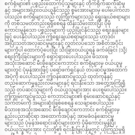
စက်ရုံများ၏ ပစ္စည်းထောက်ပံ့သူများနှင့် တိုက်ရိုက်ဆက်ဆံမှု
နှင့် အများအပြားဝယ်ယူနိုင်သည့် စွမ်းအားများမှ ပေါ်ပေါက်လာ
ပါသည်။ စက်ရုံများသည် လူကြိုက်များသည့် ရွေးချယ်စရာများ
ကို တစ်သမတ်တည်းရရှိစေရန် ထိန်းသိမ်းထားပြီး ပိုမို
ကောင်းမွန်သော ပစ္စည်းများကို ယှဉ်ပြိုင်နိုင်သည့် စျေးနှုန်းများ
ဖြင့် ပေးနိုင်ပါသည်။ ဤရွေးချယ်စရာများသည် ဟာ့ဒ်ဝဲ၊
အပြီးသတ်အလှဆင်မှုများနှင့် လွတ်လပ်သော အစိတ်အပိုင်း
များကိုပါ ထောက်ပံ့ပေးပြီး သီးခြားဝယ်ယူရန် ခက်ခဲခြင်း (သို့)
စျေးကြီးခြင်းများကို ရှောင်ရှားပေးပါသည်။ မိသားစု
အသုံးအဆောင် မီးဖိုချောင်ကေဘာင်း စက်ရုံများမှ ဝယ်ယူမှု
များတွင် ပုံမှန်အားဖြင့် ပရော်ဖက်ရှင်နယ် တပ်ဆင်မှုအထောက်
အပံ့ကို ပေးပါသည်။ ဤဝန်ဆောင်မှုသည် ထုတ်ကုန်နှင့်
တည်ဆောက်မှုနည်းလမ်းများနှင့် ရင်းနှီးသော အတွေ့အကြုံရှိ
သည့် တပ်ဆင်သူများကို ဝယ်ယူသူများအား ပေးစွမ်းပါသည်။
ဤကျွမ်းကျင်မှုသည် ကေဘာင်းများ၏ စွမ်းဆောင်ရည်နှင့်
သက်တမ်းကို အများဆုံးဖြစ်စေရန် သေချာစေပါသည်။
မိသားစုအသုံးအဆောင် မီးဖိုချောင်ကေဘာင်း စက်ရုံများမှ
နည်းပညာဆိုင်ရာ အထောက်အပံ့နှင့် အာမခံဝန်ဆောင်မှု
များသည် ပုံမှန်အရောင်းဆိုင်များထက် ပိုမိုကောင်းမွန်ပြီး
ဝယ်ယူသူများအား ၎င်းတို့၏ ရင်းနှီးမြှုပ်နှံမှုတွင် ယုံကြည်မှုရှိ