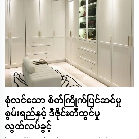
စုံလင်သော စိတ်ကြိုက်ပြင်ဆင်မှု
စွမ်းရည်နှင့် ဒီဇိုင်းတီထွင်မှု
လွတ်လပ်ခွင့်