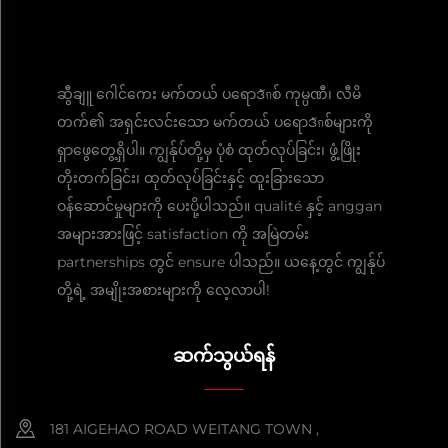
ဆွီချူ ဂေါင်ကေး မက်တယ် ပရောဒักစ် ကုမ္ပဏီ၊ လီမိ
တက်၏ အရှင်းလင်းသော မက်တယ် ပရောဒักစ်များကို
ရှာဖွေတွေ့ရှိပါ။ ကျွန်ုပ်တို့မှ ပုံစံ ထုတ်လုပ်ခြင်း၊ ဖွံ့ဖြိုး
တိုးတက်ခြင်း၊ ထုတ်လုပ်ခြင်းနှင့် ထူးခြားသော
ဝန်ဆောင်မှုများကို ပေးပို့ပါသည်။ qualité နှင့် anggan
အများအားဖြင့် satisfaction ကို အမြဲတမ်း
partnerships တွင် ensure ပါသည်။ ယနေ့တွင် ကျွန်ုပ်
တို့ရဲ့ အမျိုးအစားများကို လေ့လာပါ!
ဆက်သွယ်ရန်
181 AIGEHAO ROAD WEITANG TOWN ,