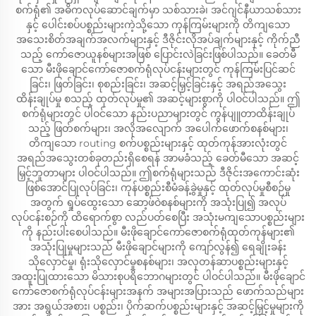
စက်ရုံ၏ အဓိကလုပ်ဆောင်ချက်မှာ သစ်သားခဲ၊ အင်ဂျင်နီယာသစ်သား
နှင့် ပေါင်းစပ်ပစ္စည်းများကဲ့သို့သော ကုန်ကြမ်းများကို တိကျသော
အသေးစိတ်အချက်အလက်များနှင့် ဒီဇိုင်းလိုအပ်ချက်များနှင့် ကိုက်ညီ
သည့် ကော်ဇောယူနစ်များအဖြစ် ပြောင်းလဲခြင်းဖြစ်ပါသည်။ ခေတ်မီ
သော မီးဖိုချောင်ကော်ဇောစက်ရုံလုပ်ငန်းများတွင် ကုန်ကြမ်းပြင်ဆင်
ခြင်း၊ ဖြတ်ခြင်း၊ စုစည်းခြင်း၊ အဆင့်မြှင့်ခြင်းနှင့် အရည်အသွေး
ထိန်းချုပ်မှု စသည့် ထုတ်လုပ်မှု၏ အဆင့်များစွာကို ပါဝင်ပါသည်။ ဤ
စက်ရုံများတွင် ပါဝင်သော နည်းပညာများတွင် ကွန်ပျူတာထိန်းချုပ်
သည့် ဖြတ်စက်များ၊ အလိုအလျောက် အပေါက်ဖောက်စနစ်များ၊
တိကျသော routing စက်ပစ္စည်းများနှင့် ထုတ်ကုန်အားလုံးတွင်
အရည်အသွေးတစ်ခုတည်းရှိစေရန် အာမခံသည့် ခေတ်မီသော အဆင့်
မြှင့်ဘူတာများ ပါဝင်ပါသည်။ ဤစက်ရုံများသည် ဒီဇိုင်းအကောင်းဆုံး
ဖြစ်အောင်ပြုလုပ်ခြင်း၊ ကုန်ပစ္စည်းစီမံခန့်ခွဲမှုနှင့် ထုတ်လုပ်မှုစီစဉ်မှု
အတွက် ရှုပ်ထွေးသော ဆော့ဖ်ဝဲစနစ်များကို အသုံးပြု၍ အလုပ်
လုပ်ငန်းစဉ်ကို ထိရောက်စွာ လည်ပတ်စေပြီး အသုံးမကျသောပစ္စည်းများ
ကို နည်းပါးစေပါသည်။ မီးဖိုချောင်ကော်ဇောစက်ရုံထုတ်ကုန်များ၏
အသုံးပြုမှုများသည် မီးဖိုချောင်များကို ကျော်လွန်၍ ရေချိုးခန်း
သိုလှောင်မှု၊ ရုံးသိုလှောင်မှုစနစ်များ၊ အလှတန်ဆာပစ္စည်းများနှင့်
အထူးပြုထားသော မိသားစုပရိဘောဂများတွင် ပါဝင်ပါသည်။ မီးဖိုချောင်
ကော်ဇောစက်ရုံလုပ်ငန်းများအနက် အများအပြားသည် ဖောက်သည်များ
အား အရွယ်အစား၊ ပစ္စည်း၊ ပိုက်ဆက်ပစ္စည်းများနှင့် အဆင့်မြှင့်မှုများကို