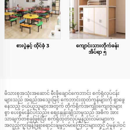
စားပွဲနှင့် ထိုင်ခုံ 3
ကျောင်းသားတိုက်ခန်း
အိပ်ရာ ၅
မိသားစုအသုံးအဆောင် မီးဖိုချောင်ကေဘာင်း စက်ရုံလုပ်ငန်း
များသည် အရည်အသွေးမြင့် ကေဘာင်းထုတ်ကုန်များကို ရှာဖွေ
နေသည့် ဝယ်ယူသူများအတွက် တိုက်ရိုက်အကျိုးကျေးဇူးများ
စွာ ပေးစွမ်းနိုင်ပါသည်။ စျေးနှုန်းချိုသာမှုသည် အဓိက အား
သာချက်တစ်ခုဖြစ်ပြီး စက်ရုံထုတ်လုပ်မှုနည်းလမ်းများက
အလှည့်ကူးဖြန့်ဖြူးရောင်းချမှုလမ်းကြောင်းများတွင် ပုံမှန်ပါဝင်