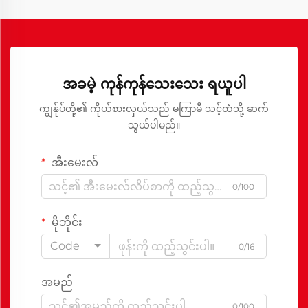
အခမဲ့ ကုန်ကုန်သေးသေး ရယူပါ
ကျွန်ုပ်တို့၏ ကိုယ်စားလှယ်သည် မကြာမီ သင့်ထံသို့ ဆက်
သွယ်ပါမည်။
အီးမေးလ်
0/100
မိုဘိုင်း
Code
0/16
အမည်
0/100