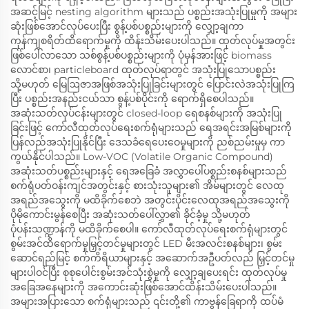
အဆင့်မြင့် nesting algorithm များသည် ပစ္စည်းအသုံးပြုမှုကို အများ
ဆုံးဖြစ်အောင်လုပ်ပေးပြီး စွန့်ပစ်ပစ္စည်းများကို လျှော့ချကာ
ကုန်ကျစရိတ်ထိရောက်မှုကို ထိန်းသိမ်းပေးပါသည်။ ထုတ်လုပ်မှုအတွင်း
ဖြစ်ပေါ်လာသော သစ်စွန့်ပစ်ပစ္စည်းများကို ပုံမှန်အားဖြင့် biomass
လောင်စာ၊ particleboard ထုတ်လုပ်ရာတွင် အသုံးပြုသောပစ္စည်း
သို့မဟုတ် မြေဩဇာအဖြစ်အသုံးပြုခြင်းများတွင် ပြောင်းလဲအသုံးပြုကြ
ပြီး ပစ္စည်းအနည်းငယ်သာ စွန့်ပစ်ပိုင်းကို ရောက်ရှိစေပါသည်။
အဆုံးသတ်လုပ်ငန်းများတွင် closed-loop ရေစနစ်များကို အသုံးပြု
ခြင်းဖြင့် ကော်လီထုတ်လုပ်ရေးစက်ရုံများသည် ရေအရင်းအမြစ်များကို
ပြန်လည်အသုံးပြုနိုင်ပြီး ဒေသခံရေပေးဝေမှုများကို ညစ်ညမ်းမှုမှ ကာ
ကွယ်နိုင်ပါသည်။ Low-VOC (Volatile Organic Compound)
အဆုံးသတ်ပစ္စည်းများနှင့် ရေအခြေခံ အလွှာပေါ်ပစ္စည်းစနစ်များသည်
စက်ရုံပတ်ဝန်းကျင်အတွင်းနှင့် စားသုံးသူများ၏ အိမ်များတွင် လေထု
အရည်အသွေးကို မထိခိုက်စေဘဲ အတွင်းပိုင်းလေထုအရည်အသွေးကို
ပိုမိုကောင်းမွန်စေပြီး အဆုံးသတ်ပေါ်လွှာ၏ ခိုင်ခံ့မှု သို့မဟုတ်
ပုံပန်းသဏ္ဍာန်ကို မထိခိုက်စေပါ။ ကော်လီထုတ်လုပ်ရေးစက်ရုံများတွင်
စွမ်းအင်ထိရောက်မှုမြှင့်တင်မှုများတွင် LED မီးအလင်းစနစ်များ၊ စွမ်း
ဆောင်ရည်မြင့် စက်ကိရိယာများနှင့် အဆောက်အဦပတ်လည် မြှင့်တင်မှု
များပါဝင်ပြီး စုစုပေါင်းစွမ်းအင်သုံးစွဲမှုကို လျှော့ချပေးရင်း ထုတ်လုပ်မှု
အခြေအနေများကို အကောင်းဆုံးဖြစ်အောင်ထိန်းသိမ်းပေးပါသည်။
အများအပြားသော စက်ရုံများသည် ၎င်းတို့၏ ကာဗွန်ခြေရာကို ထပ်မံ