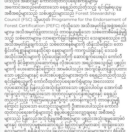
ပါသည်။ အဆင့်မြင့် ကော်လီထုတ်လုပ်ရေးစက်ရုံများမှ
အကောင်အထည်ဖော်ထားသော ရေရှည်တည်တံ့သည့် ရင်းမြစ်ရယူမှု
အစီအစဉ်များသည် သစ်ပစ္စည်းများသည် Forest Stewardship
Council (FSC) သို့မဟုတ် Programme for the Endorsement of
Forest Certification (PEFC) ကဲ့သို့သော အသိအမှတ်ပြုအဖွဲ့အစည်း
များမှ အသိအမှတ်ပြုထားသည့် တာဝန်ယူမှုရှိသော သစ်တောစီမံခန့်ခွဲမှုရှိ
သည့် သစ်တောများမှ လာရောက်ခြင်းဖြစ်ကြောင်း သေချာစေသည်။ ဤ
အသိအမှတ်ပြုချက်သည် သစ်တောစနစ်များကို ထိန်းသိမ်းခြင်း၊ တော
ရိုင်းတိရစ္ဆာန်များနေထိုင်ရာ နေရာများကို ကာကွယ်ခြင်းနှင့် ဒေသခံ
အသိုင်းအဝိုင်းများကို ပံ့ပိုးပေးခြင်းတို့ကို ဆောင်ရွက်ပေးရင်း ကော်လီ
များကို ခိုင်ခံ့စွာတည်ဆောက်ရန် လိုအပ်သော အရည်အသွေးမြင့် ပစ္စည်း
များကို ပေးဆောင်နိုင်ကြောင်း အာမခံပါသည်။ အင်ဂျင်နီယာပြုလုပ်ထား
သော ပစ္စည်းများနှင့် ပေါင်းစပ်ပစ္စည်းများအတွက် ရေရှည်တည်တံ့သည့်
ရင်းမြစ်ရယူမှုကို ကော်လီထုတ်လုပ်ရေးစက်ရုံများမှ အလေးထား
လုပ်ဆောင်ပြီး ပြန်လည်အသုံးပြုထားသော ပစ္စည်းပါဝင်မှု၊ အောက်ဆီ
ဂျင်န်လွှင့်ထုတ်မှုနည်းသော ထုတ်လုပ်မှုလုပ်ငန်းစဉ်များနှင့် ရေရှည်
တည်တံ့သည့် ကုန်ကြမ်းရယူမှုတို့တွင် ပတ်ဝန်းကျင်ကို တာဝန်ယူမှုရှိ
ကြောင်း ပြသသော ပေးသွင်းသူများကို ဦးစားပေးပါသည်။ ကော်လီ
ထုတ်လုပ်ရေးစက်ရုံများတွင် စွန့်ပစ်ပစ္စည်းလျှော့ချရေး အစီအစဉ်
များသည် ပြန်လည်အသုံးပြုမှုအစီအစဉ်များ၊ ပစ္စည်းအသုံးချမှုဆော့ဖ်ဝဲ
များနှင့် ထုတ်လုပ်မှုစွမ်းဆောင်ရည် မြှင့်တင်မှုတို့မှတဆင့် ထူးခြားသော
ရလဒ်များကို ရရှိခဲ့ပါသည်။ ခြယ်လှယ်ခြင်းလုပ်ငန်းများအတွင်း စံပြုပြီး