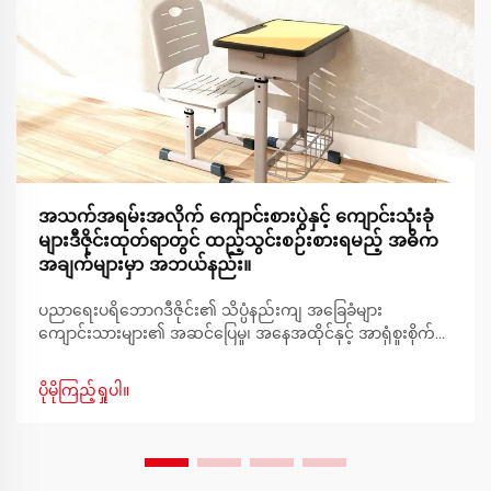
အသက်အရမ်းအလိုက် ကျောင်းစားပွဲနှင့် ကျောင်းသုံးခုံ
များဒီဇိုင်းထုတ်ရာတွင် ထည့်သွင်းစဉ်းစားရမည့် အဓိက
အချက်များမှာ အဘယ်နည်း။
ပညာရေးပရိဘောဂဒီဇိုင်း၏ သိပ္ပံနည်းကျ အခြေခံများ
ကျောင်းသားများ၏ အဆင်ပြေမှု၊ အနေအထိုင်နှင့် အာရုံစူးစိုက်မှု
တို့ကို အထောက်အကူပြုရန် ကျောင်းပရိဘောဂဒီဇိုင်းကို စဉ်းစား
တီထွင်ခြင်းမှသည် အကောင်းဆုံးသင်ယူမှုပတ်ဝန်းကျင်ကို ဖန်တီး
ပိုမိုကြည့်ရှုပါ။
ခြင်းအထိ ဖြစ်ပါသည်။