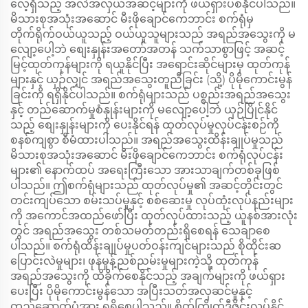
လေ့ရှိသည့် အလဲအလှယ်အဆင့်များကို ဖယ်ရှားပစ်နိုင်ပါသည်။
မိသားစုအသုံးအဆောင် မီးဖိုချောင်ကေဘာင်း စက်ရုံမှ
တိုက်ရိုက်ဝယ်ယူသည့် ဝယ်ယူသူများသည် အရည်အသွေးကို မ
လျော့ပေါ့ဘဲ စျေးနှုန်းအတော်အတန် သက်သာစွာဖြင့် အဆင့်
မြင့်ထုတ်ကုန်များကို ရယူနိုင်ပြီး အရောင်းဆိုင်များမှ ထုတ်ကုန်
များနှင့် ယှဉ်လျှင် အရည်အသွေးတူညီခြင်း (သို့) ပိုမိုကောင်းမွန်
ခြင်းကို ရရှိနိုင်ပါသည်။ စက်ရုံများသည် ပစ္စည်းအရည်အသွေး
နှင့် တည်ဆောက်မှုစံနှုန်းများကို မလျော့ပေါ့ဘဲ ယှဉ်ပြိုင်နိုင်
သည့် စျေးနှုန်းများကို ပေးနိုင်ရန် ထုတ်လုပ်မှုလုပ်ငန်းစဉ်ကို
စနစ်ကျစွာ စီမံထားပါသည်။ အရည်အသွေးထိန်းချုပ်မှုသည်
မိသားစုအသုံးအဆောင် မီးဖိုချောင်ကေဘာင်း စက်ရုံလုပ်ငန်း
များ၏ နောက်ထပ် အရေးကြီးသော အားသာချက်တစ်ခုဖြစ်
ပါသည်။ ဤစက်ရုံများသည် ထုတ်လုပ်မှု၏ အဆင့်တိုင်းတွင်
တင်းကျပ်သော စမ်းသပ်မှုနှင့် စစ်ဆေးမှု လုပ်ထုံးလုပ်နည်းများ
ကို အကောင်အထည်ဖော်ပြီး ထုတ်လုပ်ထားသည့် ယူနစ်အားလုံး
တွင် အရည်အသွေး တစ်သမတ်တည်းရှိစေရန် သေချာစေ
ပါသည်။ စက်ရုံထိန်းချုပ်မှုပတ်ဝန်းကျင်များသည် စိုထိုင်းဆ
ပြောင်းလဲမှုများ၊ ဖုန်မှုန့်ညစ်ညမ်းမှုများကဲ့သို့ ထုတ်ကုန်
အရည်အသွေးကို ထိခိုက်စေနိုင်သည့် အချက်များကို ဖယ်ရှား
ပေးပြီး ပိုမိုကောင်းမွန်သော အပြီးသတ်အလှဆင်မှုနှင့်
တည်ဆောက်ပုံအား ရရှိစေပါသည်။ စိတ်ကြိုက်ဒီဇိုင်းလုပ်နိုင်