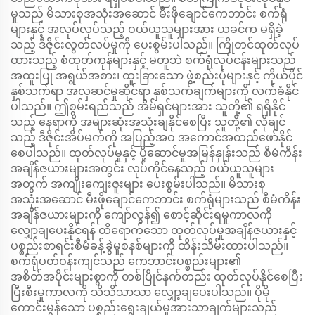
မှုသည် မိသားစုအသုံးအဆောင် မီးဖိုချောင်ကေဘာင်း စက်ရုံ
များနှင့် အလုပ်လုပ်သည့် ဝယ်ယူသူများအား ယခင်က မရှိခဲ့
သည့် ဒီဇိုင်းလွတ်လပ်မှုကို ပေးစွမ်းပါသည်။ ကြိုတင်ထုတ်လုပ်
ထားသည့် စံထုတ်ကုန်များနှင့် မတူဘဲ စက်ရုံလုပ်ငန်းများသည်
အထူးပြု အရွယ်အစား၊ ထူးခြားသော ဖွဲ့စည်းပုံများနှင့် ကိုယ်ပိုင်
နှစ်သက်ရာ အလှဆင်မှုဆိုင်ရာ နှစ်သက်ချက်များကို လက်ခံနိုင်
ပါသည်။ ဤစွမ်းရည်သည် အိမ်ရှင်များအား သူတို့၏ ရရှိနိုင်
သည့် နေရာကို အများဆုံးအသုံးချနိုင်စေပြီး သူတို့၏ လိုချင်
သည့် ဒီဇိုင်းအိပ်မက်ကို အပြည့်အဝ အကောင်အထည်ဖော်နိုင်
စေပါသည်။ ထုတ်လုပ်မှုနှင့် ပို့ဆောင်မှုအမြန်နှုန်းသည် စီမံကိန်း
အချိန်ဇယားများအတွင်း လုပ်ကိုင်နေသည့် ဝယ်ယူသူများ
အတွက် အကျိုးကျေးဇူးများ ပေးစွမ်းပါသည်။ မိသားစု
အသုံးအဆောင် မီးဖိုချောင်ကေဘာင်း စက်ရုံများသည် စီမံကိန်း
အချိန်ဇယားများကို ကျော်လွန်၍ စောင့်ဆိုင်းရမှုကာလကို
လျှော့ချပေးနိုင်ရန် ထိရောက်သော ထုတ်လုပ်မှုအချိန်ဇယားနှင့်
ပစ္စည်းစာရင်းစီမံခန့်ခွဲမှုစနစ်များကို ထိန်းသိမ်းထားပါသည်။
စက်ရုံပတ်ဝန်းကျင်သည် ကေဘာင်းပစ္စည်းများ၏
အစိတ်အပိုင်းများစွာကို တစ်ပြိုင်နက်တည်း ထုတ်လုပ်နိုင်စေပြီး
ပြီးစီးမှုကာလကို သိသိသာသာ လျှော့ချပေးပါသည်။ ပိုမို
ကောင်းမွန်သော ပစ္စည်းရွေးချယ်မှုအားသာချက်များသည်