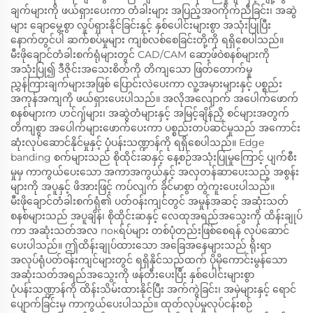
ချက်များကို ဖယ်ရှားပေးကာ တံခါးများ အပြည့်အဝကိုက်ညီခြင်း၊ အဆွဲ
များ ချောမွေ့စွာ လှုပ်ရှားနိုင်ခြင်းနှင့် နှစ်ပေါင်းများစွာ အသုံးပြုပြီး
နောက်တွင်ပါ ဆက်စပ်မှုများ ကျစ်လစ်စေခြင်းတို့ကို ရရှိစေပါသည်။
မီးဖိုချောင်တံခါးစက်ရုံများတွင် CAD/CAM ဆော့ဖ်ဝဲစနစ်များကို
အသုံးပြု၍ ဒီဇိုင်းအသေးစိတ်ကို တိကျသော ဖြတ်တောက်မှု
ညွှန်ကြားချက်များအဖြစ် ပြောင်းလဲပေးကာ လူ့အမှားများနှင့် ပစ္စည်း
အကုန်အကျကို ဖယ်ရှားပေးပါသည်။ အလိုအလျောက် အပေါက်ဖောက်
စနစ်များက ဟင်ဂျ်များ၊ အဆွဲတံများနှင့် အမြင့်ချိန်ညှိ စင်များအတွက်
တိကျစွာ အပေါက်များဖောက်ပေးကာ ပစ္စည်းတပ်ဆင်မှုသည် အကောင်း
ဆုံးလုပ်ဆောင်နိုင်မှုနှင့် ပုံပန်းသဏ္ဍာန်ကို ရရှိစေပါသည်။ Edge
banding စက်များသည် စိုထိုင်းဆနှင့် နေ့စဉ်အသုံးပြုမှုကြောင့် ပျက်စီး
မှုမှ ကာကွယ်ပေးသော အကာအကွယ်နှင့် အလှတန်ဆာပေးသည့် အစွန်း
များကို အပူနှင့် ဖိအားဖြင့် ကပ်လျက် ခိုင်မာစွာ တွဲကူးပေးပါသည်။
မီးဖိုချောင်တံခါးစက်ရုံ၏ ပတ်ဝန်းကျင်တွင် အမှုန်အဆင့် အဆုံးသတ်
စနစ်များသည် အပူချိန်၊ စိုထိုင်းဆနှင့် လေထုအရည်အသွေးကို ထိန်းချုပ်
ကာ အဆုံးသတ်အလ покရ်ပ်များ တစ်ပုံတည်းဖြစ်စေရန် လုပ်ဆောင်
ပေးပါသည်။ ဤထိန်းချုပ်ထားသော အခြေအနေများသည် ရိုးရာ
အလုပ်ရုံပတ်ဝန်းကျင်များတွင် ရရှိနိုင်သည်ထက် ပိုမိုကောင်းမွန်သော
အဆုံးသတ်အရည်အသွေးကို ဖန်တီးပေးပြီး နှစ်ပေါင်းများစွာ
ပုံပန်းသဏ္ဍာန်ကို ထိန်းသိမ်းထားနိုင်ပြီး အက်ကွဲခြင်း၊ အမှဲများနှင့် ရောင်
ပျောက်ခြင်းမှ ကာကွယ်ပေးပါသည်။ ထုတ်လုပ်မှုလုပ်ငန်းစဉ်