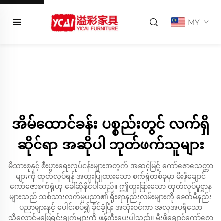
MY
အိမ်ထောင်ခန်း ပစ္စည်းတွင် လက်ရှိ
ဆိုင်ရာ အဆိုပါ ဘုတ်ဖက်သူများ
မိသားစုနှင့် စီးပွားရေးလုပ်ငန်းများအတွက် အဆင့်မြင့် ကော်ဇောသေတ္တာ
များကို ထုတ်လုပ်ရန် အထူးပြုထားသော စက်ရုံတစ်ခုမှာ မီးဖိုချောင်
ကော်ဇောစက်ရုံဟု ခေါ်ဆိုနိုင်ပါသည်။ ဤထူးခြားသော ထုတ်လုပ်မှုဌာန
များသည် သစ်သားလက်မှုပညာ၏ ရိုးရာနည်းလမ်းများကို ခေတ်မီနည်း
ပညာများနှင့် ပေါင်းစပ်၍ ခိုင်ခံ့ပြီး အသုံးဝင်ကာ အလှအပရှိသော
သိုလှောင်မှုဖြေရှင်းချက်များကို ဖန်တီးပေးပါသည်။ မီးဖိုချောင်ကော်ဇော