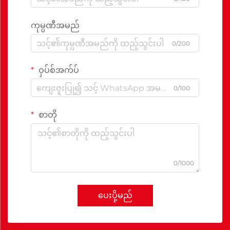
ကုမ္ပဏီအမည်
0/200
ဝှပ်စ်အက်ပ်
0/100
စာတို
0/1000
ပေးပို့မည်