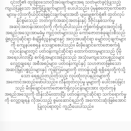
၎င်းတို့၏ ထူးခြားသောလိုအပ်ချက်များအရ သတ်မှတ်ခွင့်ပြုသည့်
ကျယ်ပြန့်သော အကြံပြုချက်များကို ပေးပါသည်။ ပုံမှန်စတော့ကော်ဇော
များမှ လုံးဝကိုယ်ပိုင်ဖြေရှင်းချက်များအထိ ပျမ်းမျှစက်ရုံ၏ ထုတ်လုပ်
နိုင်စွမ်းသည် ဘတ်ဂျက်အဆင့်အတန်းနှင့် ဒီဇိုင်းနှစ်သက်မှု
အဆင့်အတန်းအားလုံးကို ကိုက်ညီပါသည်။ ဤစက်ရုံများအတွင်းရှိ
အရည်အသွေးအာမခံမှု ကျင့်ဝတ်များသည် ကော်ဇောတစ်ခုချင်းစီသည်
ဖွဲ့စည်းပုံဆိုင်ရာ စံချိန်စံညွှန်းများနှင့် အလှအပဆိုင်ရာ မျှော်လင့်ချက်များ
ကို ကျေနပ်စေရန် သေချာစေပါသည်။ မီးဖိုချောင်ကော်ဇောစက်ရုံ
လုပ်ငန်းများတွင် ပတ်ဝန်းကျင်ဆိုင်ရာ ထောက်ထားမှုများသည် ပိုမို
အရေးပါလာပြီး စက်ရုံအများအပြားသည် အသုံးမကျသောပစ္စည်းများ
လျှော့ချရေး အစီအစဉ်များ၊ ပတ်ဝန်းကျင်နှင့် သဟဇာတဖြစ်သော
အဆင့်မြှင့်ပစ္စည်းများနှင့် ကုန်ကြမ်းများကို တာဝန်ယူ၍ ရရှိရေးတို့ကဲ့သို့
သော ရေရှည်တည်တံ့သည့် လုပ်ထုံးလုပ်နည်းများကို
အကောင်အထည်ဖော်ပါသည်။ လီန်ထုတ်လုပ်မှု မူများကို ပေါင်းစပ်ခြင်း
သည် မီးဖိုချောင်ကော်ဇောစက်ရုံလုပ်ငန်းများအား ထုတ်ကုန်
အရည်အသွေးကို ထိန်းသိမ်းထားပြီး ပတ်ဝန်းကျင်ဆိုင်ရာ သက်ရောက်မှု
ကို လျှော့ချရန် လိုအပ်သည့် စွမ်းဆောင်ရည်ကို အကောင်းဆုံးဖြစ်အောင်
ပြုလုပ်ရာတွင် ကူညီပေးပါသည်။