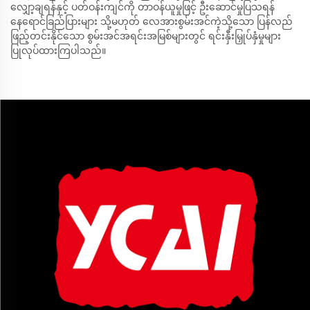
လျှော့ချရန်နှင့် ပတ်ဝန်းကျင်ကို တာဝန်ယူမှုဖြင့် ဦးဆောင်မှုပြသရန်
နေရောင်ခြည်ပြားများ သို့မဟုတ် လေအားစွမ်းအင်ကဲ့သို့သော ပြန်လည်
ဖြည့်တင်းနိုင်သော စွမ်းအင်အရင်းအမြစ်များတွင် ရင်းနှီးမြှုပ်နှံမှုများ
ပြုလုပ်ထားကြပါသည်။