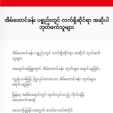
အိမ်ထောင်ခန်း ပစ္စည်းတွင် လက်ရှိဆိုင်ရာ အဆိုပါ
ဘုတ်ဖက်သူများ
အိမ်ထောင်ခန်း ပစ္စည်းတွင် လက်ရှိဆိုင်ရာ အဆိုပါ ဘုတ်ဖက်
သူများ
အရောင်အဖြူရောင် အိမ်ထောင်ခန်း ဘုတ်များ ရောင်းချခြင်း
ကျွန်းသစ်ဖြင့် ပြုလုပ်ထားသော အိမ်ထောင်ခန်း ဘုတ်များ
ရောင်းချခြင်း
မြန်မာ့ အစိမ်းရောင်တွင် ထုတ်လုပ်သည့် ကိုက်ချိန်
အဆောက်အအုံ
အသားပြုခြင်းအတွက် ဇာတ်ကောင်စာပိုဒ်