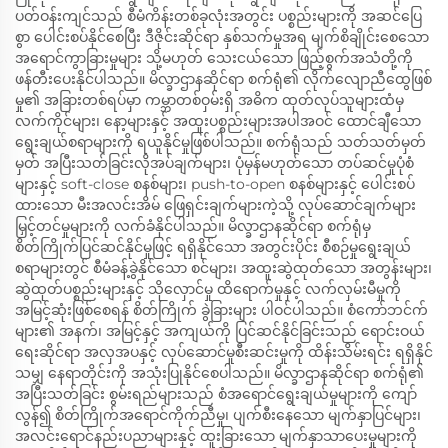
ပတ်ဝန်းကျင်သည် စီမံကိန်းတစ်ခုလုံးအတွင်း ပစ္စည်းများကို အဆင်ပြေ
စွာ ပေါင်းစပ်နိုင်စေပြီး ဒီဇိုင်းဆိုင်ရာ နှစ်သက်မှုအရ မျက်စိချိုင်းစေသော
အရောင်ကွာခြားမှုများ သို့မဟုတ် သေးငယ်သော ဖြည့်စွက်အသံတို့ကို
ဖန်တီးပေးနိုင်ပါသည်။ မိလ္ခာဌာနဆိုင်ရာ စက်ရုံ၏ လိုက်လျောညီထွေဖြစ်
မှု၏ အခြားတစ်ရပ်မှာ ကမ္ဘာတစ်ဝှမ်းရှိ အဓိက ထုတ်လုပ်သူများထံမှ
လက်ကိုင်များ၊ နော့များနှင့် အထူးပစ္စည်းများအပါအဝင် ထောင်ချီသော
ရွေးချယ်စရာများကို ရယူနိုင်မှုဖြစ်ပါသည်။ စက်ရုံသည် သတ်သတ်မှတ်
မှတ် အပြီးသတ်ခြင်းလိုအပ်ချက်များ၊ ပုံမှန်မဟုတ်သော တပ်ဆင်မှုပုံစံ
များနှင့် soft-close စနစ်များ၊ push-to-open စနစ်များနှင့် ပေါင်းစပ်
ထားသော မီးအလင်းအိမ် ဖြေရှင်းချက်များကဲ့သို့ လုပ်ဆောင်ချက်များ
မြှင့်တင်မှုများကို လက်ခံနိုင်ပါသည်။ မိလ္ခာဌာနဆိုင်ရာ စက်ရုံမှ
စိတ်ကြိုက်ပြင်ဆင်နိုင်မှုဖြင့် ရရှိနိုင်သော အတွင်းပိုင်း စီစဉ်မှုရွေးချယ်
စရာများတွင် စီမံခန့်ခွဲနိုင်သော စင်များ၊ အထူးဆွဲထုတ်သော အတွန်းများ၊
ဆွဲထုတ်ပစ္စည်းများနှင့် သိုလှောင်မှု ထိရောက်မှုနှင့် လက်လှမ်းမီမှုကို
အမြင့်ဆုံးဖြစ်စေရန် စိတ်ကြိုက် ခွဲခြားများ ပါဝင်ပါသည်။ စံကော်ဘင်က်
များ၏ အနက်၊ အမြင့်နှင့် အကျယ်ကို ပြင်ဆင်နိုင်ခြင်းသည် ရောင်းဝယ်
ရေးဆိုင်ရာ အလှအပနှင့် လုပ်ဆောင်မှုစီးဆင်းမှုကို ထိန်းသိမ်းရင်း ရရှိနိုင်
သမျှ နေရာတိုင်းကို အသုံးပြုနိုင်စေပါသည်။ မိလ္ခာဌာနဆိုင်ရာ စက်ရုံ၏
အပြီးသတ်ခြင်း စွမ်းရည်များသည် စံအရောင်ရွေးချယ်မှုများကို ကျော်
လွန်၍ စိတ်ကြိုက်အရောင်ကိုက်ညီမှု၊ ပျက်စီးနေသော မျက်နှာပြင်များ၊
အလင်းရောင်နည်းပညာများနှင့် ထူးခြားသော မျက်နှာသာပေးမှုများကို