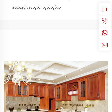
ဇယားနှင့် အလှောင်း ထုတ်လုပ်သူ