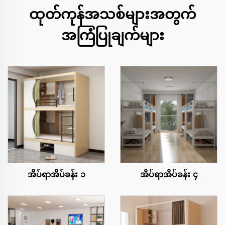
ထုတ်ကုန်အသစ်များအတွက်
အကြံပြုချက်များ
အိပ်ရာအိပ်ခန်း ၁
အိပ်ရာအိပ်ခန်း ၄