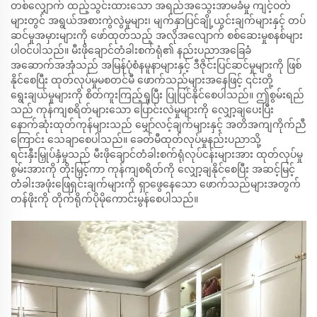
တစ်လျှောက် ထည့်သွင်းထားသော အရည်အသွေးအာမခံမှု ကျင့်ဝတ်
များတွင် အရွယ်အစားကွဲလွဲမှုများ၊ မျက်နှာပြင်ချို့ယွင်းချက်များနှင့် တပ်
ဆင်မှုအမှားများကို ဖော်ထုတ်သည့် အလိုအလျောက် စစ်ဆေးမှုစနစ်များ
ပါဝင်ပါသည်။ မီးဖိုချောင်တံခါးစက်ရုံ၏ နည်းပညာအခြေခံ
အဆောက်အအုံသည် အမြန်ပုံစံနမူနာများနှင့် ဒီဇိုင်းပြင်ဆင်မှုများကို ဖြစ်
နိုင်စေပြီး ထုတ်လုပ်မှုမစတင်မီ ဖောက်သည်များအနေဖြင့် ၎င်းတို့
ရွေးချယ်မှုများကို စိတ်ကူးကြည့်ရှုပြီး ပြုပြင်နိုင်စေပါသည်။ ဤစွမ်းရည်
သည် ကုန်ကျစရိတ်များသော ပြောင်းလဲမှုများကို လျှော့ချပေးပြီး
နောက်ဆုံးထုတ်ကုန်များသည် မျှော်လင့်ချက်များနှင့် အတိအကျကိုက်ညီ
ကြောင်း သေချာစေပါသည်။ ခေတ်မီထုတ်လုပ်မှုနည်းပညာသို့
ရင်းနှီးမြှုပ်နှံမှုသည် မီးဖိုချောင်တံခါးစက်ရုံလုပ်ငန်းများအား ထုတ်လုပ်မှု
စွမ်းအားကို တိုးမြှင့်ကာ ကုန်ကျစရိတ်ကို လျှော့ချနိုင်စေပြီး အဆင့်မြင့်
တံခါးအဖုံးဖြေရှင်းချက်များကို ရှာဖွေနေသော ဖောက်သည်များအတွက်
တန်ဖိုးကို တိုက်ရိုက်ပိုမိုကောင်းမွန်စေပါသည်။