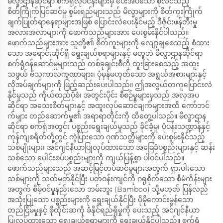
မိလ္ခာဌာနဆိုင်ရာ စက်ရုံလုပ်ငန်းများမှ ပေးအပ်သော စုံလင်သည့်
စိတ်ကြိုက်ပြင်ဆင်မှု စွမ်းရည်များသည် မိလ္ခာများကို စိတ်ကူးကြိုက်
ချက်ပြုတ်ရာနေရာများအဖြစ် ပြောင်းလဲပေးနိုင်မည့် ဒီဇိုင်းဖန်တီးမှု
အလားအလာများကို ဖောက်သည်များအား ပေးစွမ်းနိုင်ပါသည်။
ဖောက်သည်များအား သူတို့၏ စိတ်ကူးများကို လျော့ချစေသည့် စံထား
သော အရောင်းဆိုင်ရှိ ရွေးချယ်စရာများနှင့် မတူဘဲ မိလ္ခာဌာနဆိုင်ရာ
စက်ရုံဝန်ဆောင်မှုများသည် တစ်ခုချင်းစီကို ထူးခြားစေသည့် အထူး
သဖွယ် ဗိသုကာလက္ခဏာများ၊ ပုံမှန်မဟုတ်သော အရွယ်အစားများနှင့်
လိုအပ်ချက်များကို ဖြည့်ဆည်းပေးပါသည်။ ဤအလွယ်တကူပြောင်းလဲ
နိုင်မှုသည် ကိုယ်ထည်ပုံစံ၊ အတွင်းပိုင်း စီစဉ်မှုများမှသည် အလှအပ
ဆိုင်ရာ အသေးစိတ်များနှင့် အထူးလုပ်ဆောင်ချက်များအထိ ကော်ဘင်
က်များ တည်ဆောက်မှု၏ အရာရာတိုင်းကို ထိတွေ့ပါသည်။ မိလ္ခာဌာန
ဆိုင်ရာ စက်ရုံအတွင်း ပစ္စည်းရွေးချယ်မှုသည် ခိုင်ခံ့မှု၊ ပုံပန်းသဏ္ဍာန်နှင့်
ကုန်ကျစရိတ်တို့တွင် ကွဲပြားသော ဂုဏ်သတ္တိများကို ပေးစွမ်းနိုင်သည့်
သစ်မျိုးများ၊ အင်ဂျင်နီယာပြုလုပ်ထားသော အခြေခံပစ္စည်းများနှင့် ဆန်း
သစ်သော ပေါင်းစပ်ပစ္စည်းများကို ကျယ်ပြန့်စွာ ပါဝင်ပါသည်။
ဖောက်သည်များသည် အဆင့်မြင့်တပ်ဆင်မှုများအတွက် ရှားပါးသော
သစ်များကို သတ်မှတ်နိုင်ပြီး ပတ်ဝန်းကျင်ကို ဂရုစိုက်သော စီမံကိန်းများ
အတွက် စိမ့်ဝင်မှုနည်းသော ဘမ်းဘူး (Bamboo) သို့မဟုတ် ပြန်လည်
အသုံးပြုသော ပစ္စည်းများကို ရွေးချယ်နိုင်ပြီး ပိုမိုကောင်းမွန်သော
တည်ငြိမ်မှုနှင့် စိုထိုင်းဆကို ခံနိုင်ရည်ရှိမှုကို ပေးသည့် အင်ဂျင်နီယာ
ပြုလုပ်ထားသော ရွေးချယ်စရာများကို ရွေးချယ်နိုင်ပါသည်။ စက်ရုံ