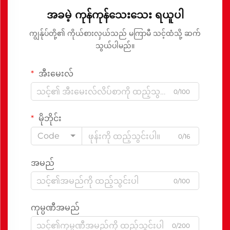
အခမဲ့ ကုန်ကုန်သေးသေး ရယူပါ
ကျွန်ုပ်တို့၏ ကိုယ်စားလှယ်သည် မကြာမီ သင့်ထံသို့ ဆက်
သွယ်ပါမည်။
အီးမေးလ်
0/100
မိုဘိုင်း
Code
0/16
အမည်
0/100
ကုမ္ပဏီအမည်
0/200