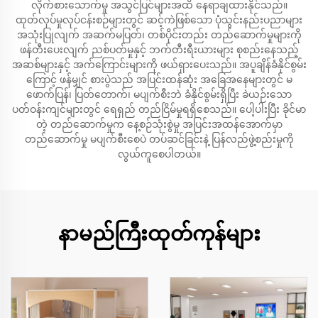
လိုက်စားသောက်မှု အသွင်ပြင်များအထိ နေရာချထားနိုင်သည်။
ထုတ်လုပ်မှုလုပ်ငန်းစဉ်များတွင် ဆင့်ကဲဖြစ်သော ပုံသွင်းနည်းပညာများ
အသုံးပြုလျက် အဆက်မပြတ်၊ တစ်ပိုင်းတည်း တည်ဆောက်မှုများကို
ဖန်တီးပေးလျက် ညစ်ပတ်မှုနှင့် ဘက်တီးရီးယားများ စုစည်းနေသည့်
အဆစ်များနှင့် အက်ကြောင်းများကို ဖယ်ရှားပေးသည်။ အပူချိန်ခံနိုင်စွမ်း
ကြောင့် ဖန်မျှင် စားပွဲသည် အပြင်းထန်ဆုံး အခြေအနေများတွင် မ
ဖောက်ပြန်၊ ပြတ်တောက်၊ မပျက်စီးဘဲ ခံနိုင်စွမ်းရှိပြီး ခဲယဉ်းသော
ပတ်ဝန်းကျင်များတွင် ရေရှည် တည်ငြိမ်မှုရရှိစေသည်။ ပေါ့ပါးပြီး ခိုင်မာ
တဲ့ တည်ဆောက်မှုက နေ့စဉ်သုံးစွဲမှု အပြင်းအထန်အောက်မှာ
တည်ဆောက်မှု မပျက်စီးစေပဲ တပ်ဆင်ခြင်းနဲ့ ပြန်လည်ဖွဲ့စည်းမှုကို
လွယ်ကူစေပါတယ်။
နာမည်ကြီးထုတ်ကုန်များ