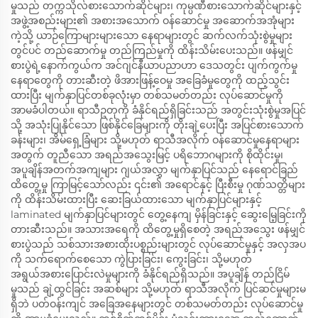
မှုသည် တက္ကသိုလ်စားသောက်ဆိုင်များ၊ ကုမ္ပဏီစားသောက်ဆိုင်များနှင့်
အဖွဲ့အစည်းများ၏ အစားအသောက် ဝန်ဆောင်မှု အဆောက်အအုံများ
ကဲ့သို့ ယာဉ်ကြောများများသော နေရာများတွင် ဆက်လက်သုံးစွဲမှုများ
တွင်ပင် တည်ဆောက်မှု တည်ကြည်မှုကို ထိန်းသိမ်းပေးသည်။ ဖန်မျှင်
စားပွဲရဲ့နောက်ကွယ်က အင်ဂျင်နီယာပညာဟာ ဒေသတွင်း ပျက်ကွက်မှု
နေရာတွေကို တားဆီးတဲ့ ဖိအားဖြန့်ဝေမှု အခြေခံမူတွေကို ထည့်သွင်း
ထားပြီး မျက်နှာပြင်တစ်ခုလုံးမှာ တစ်သမတ်တည်း လုပ်ဆောင်မှုကို
အာမခံပါတယ်။ ရာသီဥတုကို ခံနိုင်ရည်ရှိခြင်းသည် အတွင်းသုံးစွဲမှုအပြင်
သို့ အသုံးပြုနိုင်သော ဖြစ်နိုင်ခြေများကို တိုးချဲ့ပေးပြီး အပြင်စားသောက်
ခန်းများ၊ အိမ်ရှေ့ခြံများ သို့မဟုတ် ရာသီအလိုက် ဝန်ဆောင်မှုနေရာများ
အတွက် တူညီသော အရည်အသွေးမြင့် ပရိဘောဂများကို စိုထိုင်းမှု၊
အပူချိန်အတက်အကျများ ဂျယ်အလွှာ မျက်နှာပြင်သည် နေရောင်ခြည်
ထိတွေ့မှု ကြာမြင့်သော်လည်း ၎င်း၏ အရောင်နှင့် ပြီးစီးမှု ဂုဏ်သတ္တိများ
ကို ထိန်းသိမ်းထားပြီး ဆေးခြယ်ထားသော မျက်နှာပြင်များနှင့်
laminated မျက်နှာပြင်များတွင် တွေ့နေကျ မှိန်ခြင်းနှင့် ဆွေးမြေ့ခြင်းကို
တားဆီးသည်။ အသားအရေကို ထိတွေ့မှုရှိစေတဲ့ အရည်အသွေး ဖန်မျှင်
စားပွဲသည် သစ်သားအစားထိုးပစ္စည်းများတွင် လုပ်ဆောင်မှုနှင့် အလှအပ
ကို သက်ရောက်စေသော ကွဲပြားခြင်း၊ ကွေးခြင်း၊ သို့မဟုတ်
အရွယ်အစားပြောင်းလဲမှုများကို ခံနိုင်ရည်ရှိသည်။ အပူချိန် တည်ငြိမ်
မှုသည် ချဲ့ထွင်ခြင်း အဆစ်များ သို့မဟုတ် ရာသီအလိုက် ပြင်ဆင်မှုများမ
ရှိဘဲ ပတ်ဝန်းကျင် အခြေအနေများတွင် တစ်သမတ်တည်း လုပ်ဆောင်မှု