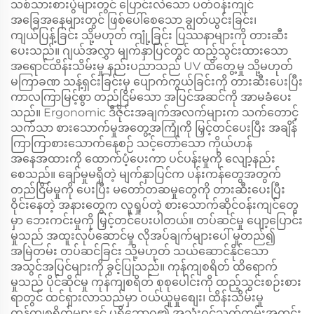
သစ်သားစားပွဲများတွင် ပြောင်းလဲသော ပတ်ဝန်းကျင်
အခြေအနေများတွင် ဖြစ်ပေါ်စေသော ချွတ်ယွင်းခြင်း၊
ကျယ်ပြန့်ခြင်း သို့မဟုတ် ကျုံ့ခြင်း ပြဿနာများကို တားဆီး
ပေးသည်။ ဂျယ်အလွှာ မျက်နှာပြင်တွင် ထည့်သွင်းထားသော
အရောင်ထိန်းသိမ်းမှု နည်းပညာသည် UV ထိတွေ့မှု သို့မဟုတ်
မကြာခဏ သန့်ရှင်းခြင်းမှ ပျောက်ကွယ်ခြင်းကို တားဆီးပေးပြီး
ကာလကြာမြင့်စွာ တည်ငြိမ်သော အပြင်အဆင်ကို အာမခံပေး
သည်။ Ergonomic ဒီဇိုင်းအချက်အလက်များက သက်တောင့်
သက်သာ စားသောက်မှုအတွေ့အကြုံကို မြှင့်တင်ပေးပြီး အချိန်
ကြာကြာစားသောက်နေစဉ် သင့်တော်သော ကိုယ်ဟန်
အနေအထားကို ထောက်ပံ့ပေးကာ ပင်ပန်းမှုကို လျော့နည်း
စေသည်။ ချော်မှုမရှိတဲ့ မျက်နှာပြင်က ပန်းကန်တွေအတွက်
တည်ငြိမ်မှုကို ပေးပြီး မတော်တဆမှုတွေကို တားဆီးပေးပြီး
ဝိုင်းနေတဲ့ အနားတွေက လူရှုပ်တဲ့ စားသောက်ဆိုင်ဝန်းကျင်တွေ
မှာ ဘေးကင်းမှုကို မြှင့်တင်ပေးပါတယ်။ တပ်ဆင်မှု ပျော့ပြောင်း
မှုသည် အထူးလုပ်ဆောင်မှု လိုအပ်ချက်များပေါ် မူတည်၍
အမြဲတမ်း တပ်ဆင်ခြင်း သို့မဟုတ် သယ်ဆောင်နိုင်သော
အသွင်အပြင်များကို ခွင့်ပြုသည်။ ကုန်ကျစရိတ် ထိရောက်
မှုသည် ပိုင်ဆိုင်မှု ကုန်ကျစရိတ် စုစုပေါင်းကို ထည့်သွင်းစဉ်းစား
ရာတွင် ထင်ရှားလာသည်မှာ ဝယ်ယူမှုစျေး၊ ထိန်းသိမ်းမှု
ကုန်ကျစရိတ်များနှင့် ပရိဘောဂ၏ အသုံးဝင်သက်တမ်းအတွင်း