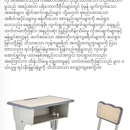
ကို အာမခံပေးသည်။ တစ်စိတ်တစ်ပိုင်း ပုံသွင်းထားသော တည်ဆောက်
မှုသည် အစဉ်အလာ ပရိဘောဂဒီဇိုင်းများတွင် ပုံမှန် ပျက်ကွက်သော
အဆစ်များ၊ ချိတ်ဆက်ပစ္စည်းများ သို့မဟုတ် စုစည်းထားသော
အစိတ်အပိုင်းများမှ ဖန်တီးသော အားနည်းချက်များကို ဖယ်ရှား
ပေးသည်။ ရေရှည်တန်ဖိုး တွက်ချက်ချက်ချက်ချက်များတွင် ရေရှည်
သက်တမ်းတိုးခြင်း၊ အနည်းဆုံး ပြုပြင်ထိန်းသိမ်းမှု လိုအပ်ချက်များနှင့်
ဖန်မျှင်စားပွဲနှင့် ဆက်စပ်သော အစားထိုးကုန်ကျစရိတ်များကို ဖယ်ရှား
ခြင်းတို့ဖြင့် သိသာသော ကုန်ကျစရိတ် အကျိုးကျေးဇူးများကို ပြသ
ထားသည်။ ရင်းနှီးမြှုပ်နှံမှုအပေါ် ပြန်လည်ရရှိမှုသည် လုပ်ငန်း
ဆောင်ရွက်မှု ပထမနှစ်အနည်းငယ်အတွင်း ထင်ရှားလာသည်၊
အကြောင်းက ထိန်းသိမ်းမှု ချွေတာမှုနှင့် သက်တမ်းတိုးခြင်းသည် မူလ ၀
ယ်ယူမှု ရင်းနှီးမြှုပ်နှံမှုကို သိသိသာသာ လျော့ကျစေလို့ပါ။