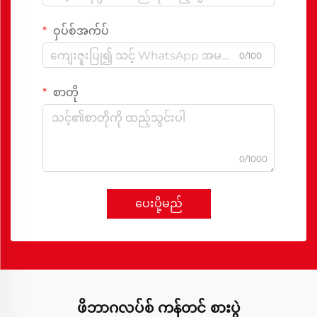
ဝှပ်စ်အက်ပ်
0/100
စာတို
0/1000
ပေးပို့မည်
ဖိဘာဂလပ်စ် ကန်တင် စားပွဲ