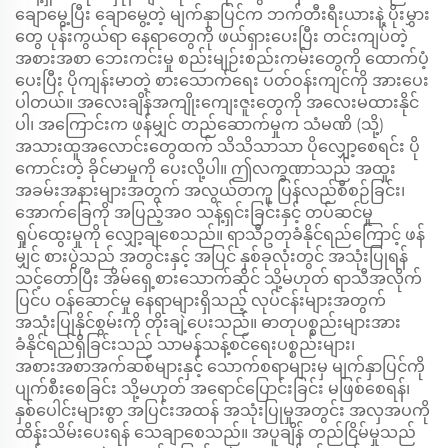
ချောမွေ့ပြီး ချောမွေ့တဲ့ မျက်နှာပြင်က ဘက်တီးရီးယားနဲ့ ပိုးမွှား
တွေ ပုန်းကွယ်ရာ နေရာတွေကို ဖယ်ရှားပေးပြီး တင်းကျပ်တဲ့
အစားအစာ ဘေးကင်းမှု စည်းမျဉ်းစည်းကမ်းတွေကို ထောက်ပံ့
ပေးပြီး ပိုကျန်းမာတဲ့ စားသောက်ရေး ပတ်ဝန်းကျင်ကို အားပေး
ပါတယ်။ အလေးချိန်အကျိုးကျေးဇူးတွေကို အလေးမထားနိုင်
ပါ၊ အကြောင်းက ဖန်မျှင် တည်ဆောက်မှုက သံမဏိ (သို့)
အသားထူအလောင်းတွေထက် သိသိသာသာ ပိုလျှော့စေရင်း ပို
ကောင်းတဲ့ ခိုင်မာမှုကို ပေးလို့ပါ။ ဤလက္ခဏာသည် အထူး
အခမ်းအနားများအတွက် အလွယ်တကူ ပြန်လည်စီစဉ်ခြင်း၊
အောက်ခြေကို အပြည့်အဝ သန့်ရှင်းခြင်းနှင့် တပ်ဆင်မှု
ရှုပ်ထွေးမှုကို လျှော့ချစေသည်။ ရာသီဥတုခံနိုင်ရည်ကြောင့် ဖန်
မျှင် စားပွဲသည် အတွင်းနှင့် အပြင် နှစ်ခုလုံးတွင် အသုံးပြုရန်
သင့်တော်ပြီး အိမ်ရှေ့စားသောက်ဆိုင် သို့မဟုတ် ရာသီအလိုက်
ပြင်ပ ဝန်ဆောင်မှု နေရာများရှိသည့် လုပ်ငန်းများအတွက်
အသုံးပြုနိုင်စွမ်းကို တိုးချဲ့ပေးသည်။ ဓာတုပစ္စည်းများအား
ခံနိုင်ရည်ရှိခြင်းသည် သာမန်သန့်စင်ရေးပစ္စည်းများ၊
အစားအစာအက်ဆစ်များနှင့် သောက်စရာများမှ မျက်နှာပြင်ကို
ပျက်စီးစေခြင်း သို့မဟုတ် အရောင်ပြောင်းခြင်း မဖြစ်စေရန်၊
နှစ်ပေါင်းများစွာ အပြင်းအထန် အသုံးပြုမှုအတွင်း အလှအပကို
ထိန်းသိမ်းပေးရန် သေချာစေသည်။ အပူချိန် တည်ငြိမ်မှုသည်