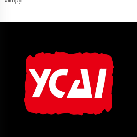
စေသည်။