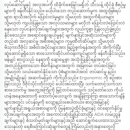
လုပ်ဆောင်မှုနှင့် အလှအပကို ထိခိုက်စေခြင်းမရှိဘဲ သီးသန့် ထိုင်ခုံ စီစဉ်မှု
များကို ဖန်တီးနိုင်သည်။ ပေါ့ပါးသော တည်ဆောက်မှုက အထူးဖြစ်ရပ်
များ၊ ရာသီအလိုက် ပြောင်းလဲမှုများ သို့မဟုတ် အထူးကိရိယာများ
သို့မဟုတ် ကျယ်ပြန့်သော အလုပ်သမားများ မလိုဘဲ ပြောင်းလဲပြောင်းလဲ
နေသော လုပ်ငန်းလိုအပ်ချက်များအတွက် လွယ်ကူစွာ ပြန်လည်ဖွဲ့စည်း
နိုင်စေသည်။ အရောင်ရွေးချယ်မှုနှင့် မျက်နှာပြင်အဆုံးသတ်များကို
တည်ဆဲ အလှဆင်မှု အစီအစဉ်များ၊ ကုမ္ပဏီတံဆိပ်များ သို့မဟုတ်
ဗိသုကာဒီဇိုင်း အစိတ်အပိုင်းများအား ဖြည့်စွက်ရန်အတွက် အံကိုက်ပြီး
ဆွဲဆောင်မှုရှိသော စားသောက်ဆိုင်ပတ်ဝန်းကျင်များကို ဖန်တီးနိုင်သည်။
ဖန်မျှင် စားပွဲသည် နေရာကို ချောမွေ့စွာ အသုံးပြုနိုင်ရန်အတွက်
အတည်ပြုထားသော စီမံကိန်းများအတွက် အမြဲတမ်း တပ်ဆင်ခြင်း
သို့မဟုတ် သယ်ဆောင်နိုင်သော ပုံစံများအပါအဝင် တပ်ဆင်မှု နည်း
အမျိုးမျိုးနှင့် အဆက်မပြတ် ကိုက်ညီသည်။ Ergonomic ကို စဉ်းစား
ခြင်းသည် ဒီဇိုင်းပိုင်းတိုင်းတွင် ပေါင်းစပ်ထားပြီး သက်တောင့်သက်သာ
စားသောက်မှု အတွေ့အကြုံကို မြှင့်တင်ပေးလျက် သင့်တော်သော ကိုယ်
ဟန်အနေအထားကို ထောက်ပံ့ပေးလျက် အချိန်ကြာကြာ စားသောက်ချိန်
များအတွင်း ပင်ပန်းမှုကို လျော့နည်းစေပါတယ်။ စားပွဲအမြင့်နှင့်
မျက်နှာပြင်အရွယ်အစားများကို ပုံမှန်စားပွဲထိုင်ခုံများနှင့် ဝင်ရောက်နိုင်မှု
လိုအပ်ချက်များအတွက် အကောင်းဆုံးပြုပြင်ထားပြီး ADA လမ်းညွှန်
ချက်များနှင့် စံသတ်မှတ်ချက်များနှင့်အညီ ဆောင်ရွက်ပေးထားသည်။
သေးနုပ်တဲ့ ရေစီးကြောင်းဆုံချက်တွေနဲ့ ကြိမ်လည်တဲ့အနားတွေလို