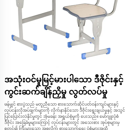
အသုံးဝင်မှုမြင့်မားပါသော ဒီဇိုင်းနှင့်
ကွင်းဆက်ချိန်ညှိမှု လွတ်လပ်မှု
ဖန်မျှင် စားပွဲသည် မတူညီသော စားသောက်ဆိုင်ပတ်ဝန်းကျင်များနှင့်
လုပ်ငန်းလိုအပ်ချက်များကို လိုက်နာနိုင်သော ဒီဇိုင်းရွေးချယ်မှုနှင့် အသွင်
ပြင်ပြောင်းလဲနိုင်မှုတွင် အံ့မခန်း အရွယ်စုံမှုကို ပေးသည်။ မော်ဂျူးပုံစံ
ဒီဇိုင်း အခြေခံမူများကြောင့် လုပ်ငန်းများတွင် အသေးစား အုပ်စုများမှ
စတင်၍ ကြီးမားသော အစုလိုက် စားသောက်ရေး ပုံစံများအထိ