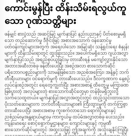
ကောင်းမွန်ပြီး ထိန်းသိမ်းရလွယ်ကူ
သော ဂုဏ်သတ္တိများ
ဖန်မျှင် စားပွဲသည် အဆင့်မြင့် မျက်နှာပြင် နည်းပညာနှင့် ပိတ်စေးမှုမရှိ
သော တည်ဆောက်မှု ဒီဇိုင်းဖြင့် အစားအသောက် ဝန်ဆောင်မှု
ပတ်ဝန်းကျင်များအတွက် အရေးပါသော အမြင့်ဆုံး သန့်ရှင်းရေး စံနှုန်း
များကို ထိန်းသိမ်းရာတွင် ထူးခြားသည်။ အပေါက်မရှိသော ဂျယ်အလွှာ
မျက်နှာပြင်သည် အရည်စုပ်ယူခြင်းမှ တားဆီးရန် မကျော်လွှားနိုင်သော
အတားအဆီးတစ်ခု ဖန်တီးပေးပြီး အစဉ်အလာ စားသောက်ဆိုင်
ပရိဘောဂပစ္စည်းများကို သာမန်ဖြစ်သော အညစ်အကြေး၊ အနံ့နှင့် ဘက်
တီးရီးယားများ ဝင်ရောက်မှုကို တားဆီးပေးသည်။ ဒီလက္ခဏာက နေ့စဉ်
လုပ်ငန်းစဉ်အတွင်း ရေတွေကျွတ်ပြီး အစားအစာနဲ့ ထိတွေ့မှု မကြာခဏ
ဖြစ်ပွားတဲ့ အလုပ်များတဲ့ စားသောက်ဆိုင်တွေမှာ တန်ဖိုးမရှိဘူးလို့
သက်သေထူတယ်။ မျက်နှာပြင်အလွှာအတွင်းတွင် ထည့်သွင်းထားသော
ပိုးသတ်ဆေးများက ဘက်တီးရီးယားများ၏ ကြီးထွားမှုကို တက်ကြွစွာ
တားဆီးပေးပြီး အစားအစာမှ ကူးစက်လာသော ရောဂါပိုးများနှင့်
ညစ်ညမ်းမှုအန္တရာယ်များမှ ကာကွယ်မှု ထပ်မံအလွှာတစ်ခု ပေးသည်။
ကျန်းမာရေး စောင့်ရှောက်မှုဌာနများ၊ ကျောင်းများနှင့် ကုမ္ပဏီ
စားသောက်ဆိုင်များတွင် အထူးသဖြင့် ဤအချက်ကို အသုံးချနိုင်ကြပြီး