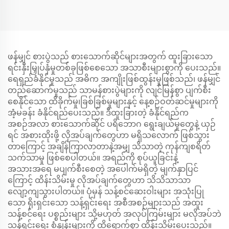
ဖန်မျှင် စားပွဲသည် စားသောက်ဆိုင်များအတွက် ထူးခြားသော
ရင်းနှီးမြှုပ်နှံမှုတစ်ခုဖြစ်စေသော အသာစီးများစွာကို ပေးသည်။
ရေရှည်ခံနိုင်မှုသည် အဓိက အကျိုးဖြစ်ထွန်းမှုဖြစ်သည်၊ ဖန်မျှင်
တည်ဆောက်မှုသည် သာမန်စားပွဲများကို လျင်မြန်စွာ ပျက်စီး
စေနိုင်သော ထိခိုက်မှု၊ခြစ်ခြစ်မှုများနှင့် နေ့စဉ်ဝတ်ဆင်မှုများကို
အံ့မခန်း ခံနိုင်ရည်ပေးသည်။ ဒီထူးခြားတဲ့ ခံနိုင်ရည်က
အစဉ်အလာ စားသောက်ဆိုင် ပရိဘောဂ ရွေးချယ်မှုတွေနဲ့ ယှဉ်
ရင် အစားထိုးဖို့ လိုအပ်ချက်တွေဟာ မရှိသလောက် ဖြစ်သွား
တာကြောင့် အချိန်ကြာလာတာနဲ့အမျှ သိသာတဲ့ ကုန်ကျစရိတ်
သက်သာမှု ဖြစ်စေပါတယ်။ အရည်ကို စုပ်ယူခြင်းနဲ့
အသားအရေ မပျက်စီးစေတဲ့ အပေါက်မရှိတဲ့ မျက်နှာပြင်
ကြောင့် ထိန်းသိမ်းမှု လိုအပ်ချက်တွေဟာ သိသိသာသာ
လျော့ကျသွားပါတယ်။ ပုံမှန် သန့်စင်ဆေးဝါးများ အသုံးပြု
သော ရိုးရှင်းသော သန့်ရှင်းရေး အစီအစဉ်များသည် အထူး
သန့်စင်ရေး ပစ္စည်းများ သို့မဟုတ် အလုပ်ကြမ်းများ မလိုအပ်ဘဲ
သန့်ရှင်းရေး စံနှုန်းများကို ထိရောက်စွာ ထိန်းသိမ်းပေးသည်။