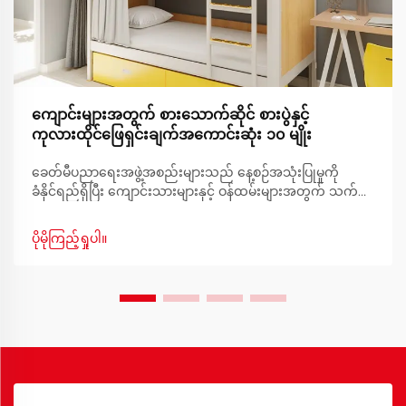
ကျောင်းများအတွက် စားသောက်ဆိုင် စားပွဲနှင့်
ကုလားထိုင်ဖြေရှင်းချက်အကောင်းဆုံး ၁၀ မျိုး
ခေတ်မီပညာရေးအဖွဲ့အစည်းများသည် နေ့စဉ်အသုံးပြုမှုကို
ခံနိုင်ရည်ရှိပြီး ကျောင်းသားများနှင့် ဝန်ထမ်းများအတွက် သက်
တောင့်သက်သာရှိစေမည့် ခိုင်ခံ့ပြီး လုပ်ဆောင်နိုင်ကာ အလှအပရှိ
သော ပရိဘောဂများကို လိုအပ်ပါသည်။ ကျောင်းများ၏
ပိုမိုကြည့်ရှုပါ။
စားသောက်ဆိုင်နှင့် ထမင်းစားခန်းများသည် ကျောင်းသားများ
စုဝေးသော ဗဟိုဌာနများဖြစ်ပါသည်။