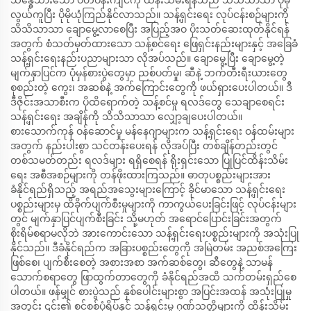
သန္ဓေသားသော ပတ်ဝန်းကျင်ကို ထိန်းသိမ်းရန်သည် သိသိသာသာ ပိုမို
လွယ်ကူပြီး ပိုမိုယုံကြည်နိုင်လာသည်။ သန့်ရှင်းရေး လုပ်ငန်းစဉ်များကို
သိသိသာသာ ချောမွေ့လာစေပြီး အပြည့်အဝ ပိုးသတ်ဆေးထုတ်နိုင်ရန်
အတွက် စံသတ်မှတ်ထားသော သန့်စင်ရေး ဖြေရှင်းနည်းများနှင့် အခြေခံ
သန့်ရှင်းရေးနည်းပညာများသာ လိုအပ်သည်။ ချောမွေ့ပြီး ချောမွေ့တဲ့
မျက်နှာပြင်က ပုံမှန်စားပွဲတွေမှာ ညစ်ပတ်မှု၊ ဆီနဲ့ ဘက်တီးရီးယားတွေ
စုစည်းတဲ့ ကွေး၊ အဆစ်နဲ့ အက်ကြောင်းတွေကို ဖယ်ရှားပေးပါတယ်။ ဒီ
ဒီဇိုင်းအသာစီးက ပိုထိရောက်တဲ့ သန့်စင်မှု ရလဒ်တွေ သေချာစေရင်း
သန့်ရှင်းရေး အချိန်ကို သိသိသာသာ လျှော့ချပေးပါတယ်။
စားသောက်ကုန် ဝန်ဆောင်မှု မန်နေဂျာများက သန့်ရှင်းရေး ဝန်ထမ်းများ
အတွက် နည်းပါးစွာ သင်တန်းပေးရန် လိုအပ်ပြီး တစ်ချိန်တည်းတွင်
တစ်သမတ်တည်း ရလဒ်များ ရရှိစေရန် ရိုးရှင်းသော ပြုပြင်ထိန်းသိမ်း
ရေး အစီအစဉ်များကို တန်ဖိုးထားကြသည်။ ဓာတုပစ္စည်းများအား
ခံနိုင်ရည်ရှိသည့် အရည်အသွေးများကြောင့် ခိုင်မာသော သန့်ရှင်းရေး
ပစ္စည်းများမှ ထိခိုက်ပျက်စီးမှုများကို ကာကွယ်ပေးခြင်းဖြင့် လုပ်ငန်းများ
တွင် မျက်နှာပြင်ပျက်စီးခြင်း သို့မဟုတ် အရောင်ပြောင်းခြင်းအတွက်
စိုးရိမ်စရာမလိုဘဲ အားကောင်းသော သန့်ရှင်းရေးပစ္စည်းများကို အသုံးပြု
နိုင်သည်။ ဒီခံနိုင်ရည်က အခြားပစ္စည်းတွေကို အမြဲတမ်း အညစ်အကြေး
ဖြစ်စေ၊ ပျက်စီးစေတဲ့ အစားအစာ အက်ဆစ်တွေ၊ ဆီတွေနဲ့ သာမန်
သောက်စရာတွေ ဖြာထွက်တာတွေကို ခံနိုင်ရည်အထိ သက်တမ်းရှည်စေ
ပါတယ်။ ဖန်မျှင် စားပွဲသည် နှစ်ပေါင်းများစွာ အပြင်းအထန် အသုံးပြုမှု
အတွင်း ၎င်း၏ စင်စစ်ပုံရိပ်နှင့် သန့်ရှင်းမှု ဂုဏ်သတ္တိများကို ထိန်းသိမ်း