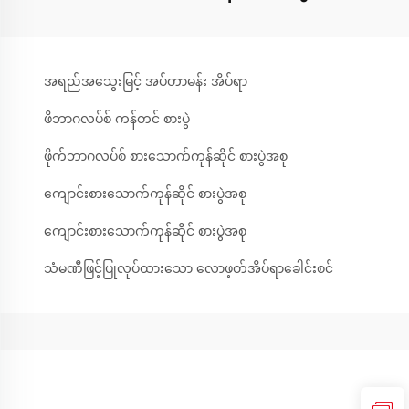
အရည်အသွေးမြင့် အပ်တာမန်း အိပ်ရာ
ဖိဘာဂလပ်စ် ကန်တင် စားပွဲ
ဖိုက်ဘာဂလပ်စ် စားသောက်ကုန်ဆိုင် စားပွဲအစု
ကျောင်းစားသောက်ကုန်ဆိုင် စားပွဲအစု
ကျောင်းစားသောက်ကုန်ဆိုင် စားပွဲအစု
သံမဏီဖြင့်ပြုလုပ်ထားသော လောဖ့တ်အိပ်ရာခေါင်းစင်