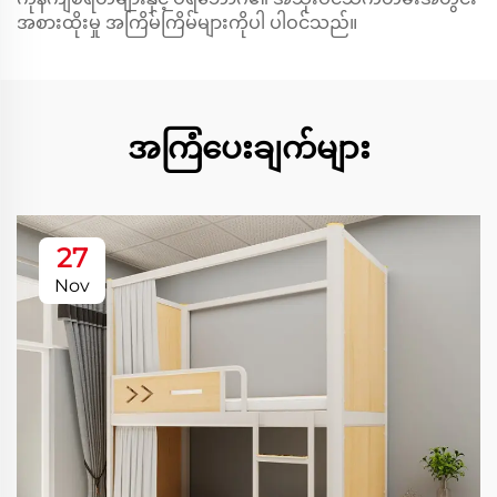
အစားထိုးမှု အကြိမ်ကြိမ်များကိုပါ ပါဝင်သည်။
အကြံပေးချက်များ
27
Nov