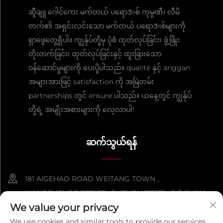
ဆွီချူ ဂေါင်ကေး မက်တယ် ပရောဒักစ် ကုမ္ပဏီ၊ လီမိ
တက်၏ အရှင်းလင်းသော မက်တယ် ပရောဒักစ်များကို
ရှာဖွေတွေ့ရှိပါ။ ကျွန်ုပ်တို့မှ ပုံစံ ထုတ်လုပ်ခြင်း၊ ဖွံ့ဖြိုး
တိုးတက်ခြင်း၊ ထုတ်လုပ်ခြင်းနှင့် ထူးခြားသော
ဝန်ဆောင်မှုများကို ပေးပို့ပါသည်။ qualité နှင့် anggan
အများအားဖြင့် satisfaction ကို အမြဲတမ်း
partnerships တွင် ensure ပါသည်။ ယနေ့တွင် ကျွန်ုပ်
တို့ရဲ့ အမျိုးအစားများကို လေ့လာပါ!
ဆက်သွယ်ရန်
181 AIGEHAO ROAD WEITANG TOWN ,
XIANGCHENGDISTRICT , SUZHOU 215132 , P.R.CHINA
We value your privacy
+86-152 5000 0863
We use cookies and similar tools to provide our services.