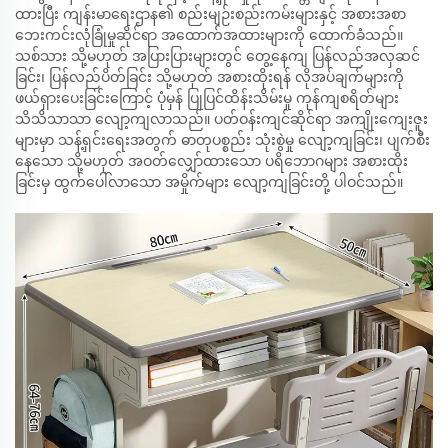
ထားပြီး ကျန်းမာရေးဌာန၏ စည်းမျဉ်းစည်းကမ်းများနှင့် အစားအစာ
ဘေးကင်းလုံခြုံမှုဆိုင်ရာ အထောက်အထားများကို ထောက်ခံသည်။
သစ်သား သို့မဟုတ် အပြားပြားများတွင် တွေ့နေကျ ပြန်လည်အလှဆင်
ခြင်း၊ ပြန်လည်ပိတ်ခြင်း သို့မဟုတ် အစားထိုးရန် လိုအပ်ချက်များကို
ဖယ်ရှားပေးခြင်းကြောင့် ပုံမှန် ပြုပြင်ထိန်းသိမ်းမှု ကုန်ကျစရိတ်များ
သိသိသာသာ လျော့ကျလာသည်။ ပတ်ဝန်းကျင်ဆိုင်ရာ အကျိုးကျေးဇူး
များမှာ သန့်ရှင်းရေးအတွက် ဓာတုပစ္စည်း သုံးစွဲမှု လျော့ကျခြင်း၊ ပျက်စီး
နေသော သို့မဟုတ် အဝတ်လျှော်ထားသော ပရိဘောဂများ အစားထိုး
ခြင်းမှ ထွက်ပေါ်လာသော အမှိုက်များ လျော့ကျခြင်းတို့ ပါဝင်သည်။