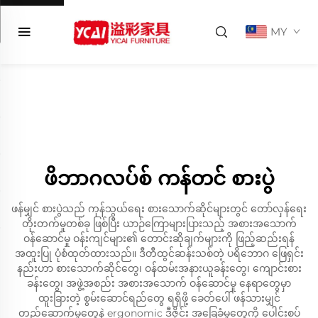
MY
ဖိဘာဂလပ်စ် ကန်တင် စားပွဲ
ဖန်မျှင် စားပွဲသည် ကုန်သွယ်ရေး စားသောက်ဆိုင်များတွင် တော်လှန်ရေး
တိုးတက်မှုတစ်ခု ဖြစ်ပြီး ယာဉ်ကြောများပြားသည့် အစားအသောက်
ဝန်ဆောင်မှု ဝန်းကျင်များ၏ တောင်းဆိုချက်များကို ဖြည့်ဆည်းရန်
အထူးပြု ပုံစံထုတ်ထားသည်။ ဒီတီထွင်ဆန်းသစ်တဲ့ ပရိဘောဂ ဖြေရှင်း
နည်းဟာ စားသောက်ဆိုင်တွေ၊ ဝန်ထမ်းအနားယူခန်းတွေ၊ ကျောင်းစား
ခန်းတွေ၊ အဖွဲ့အစည်း အစားအသောက် ဝန်ဆောင်မှု နေရာတွေမှာ
ထူးခြားတဲ့ စွမ်းဆောင်ရည်တွေ ရရှိဖို့ ခေတ်ပေါ် ဖန်သားမျှင်
တည်ဆောက်မှုတွေနဲ့ ergonomic ဒီဇိုင်း အခြေခံမူတွေကို ပေါင်းစပ်