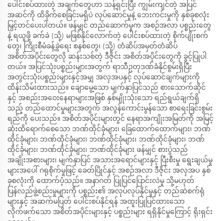
ပေါင်းစပ်ထားတဲ့ အချက်တွေဟာ သန့်ရှင်းပြီး ကျွမ်းကျင်တဲ့ အပြင်
အဆင်ကို ထိခိုက်စေခြင်းမရှိပဲ လုပ်ဆောင်မှုနဲ့ ဘေးကင်းမှုကို နှစ်ခုစလုံး
မြှင့်တင်ပေးပါတယ်။ ဖန်မျှင် တည်ဆောက်မှုက အစဉ်အလာ ပစ္စည်းတွေ
နဲ့ ရယူဖို့ ခက်ခဲ (သို့) မဖြစ်နိုင်လောက်တဲ့ ပေါင်းစပ်ထားတဲ့ စိုက်ပျိုးစက်
တွေ၊ ကြိုးစီမံခန့်ခွဲရေး စနစ်တွေ၊ (သို့) တံဆိပ်အမှတ်တံဆိပ်
အစိတ်အပိုင်းတွေလို ဆန်းသစ်တဲ့ ဒီဇိုင်း အစိတ်အပိုင်းတွေကို ခွင့်ပြုပါ
တယ်။ အပြင်သုံးပစ္စည်းများအတွက် ရာသီဥတုဒဏ်ခံနိုင်စွမ်းရှိပြီး
အတွင်းသုံးပစ္စည်းများနှင့်အမျှ အလှအပနှင့် လုပ်ဆောင်ချက်များကို
ထိန်းသိမ်းထားသည်။ ချောမွေ့သော မျက်နှာပြင်သည် စားသောက်ဆိုင်
နှင့် အစည်းအဝေးနေရာများအဖြစ် နှစ်မျိုးသုံးသော ရည်ရွယ်ချက်ရှိ
သည့် တည်ထောင်မှုများအတွက် အလွန်ကောင်းမွန်သော စာရေးခြင်းစွမ်း
ရည်ကို ပေးသည်။ အစိတ်အပိုင်းများတွင် နေရာအကျိုးအမြတ်ကို အမြင့်
ဆုံးထိရောက်စေသော ဘဏ်ထိုင်ခုံများ၊ ခြေထောက်ထောက်များ၊ ဘဏ်
ထိုင်ခုံများ၊ ဘဏ်ထိုင်ခုံများ၊ ဘဏ်ထိုင်ခုံများ၊ ဘဏ်ထိုင်ခုံများ၊ ဘဏ်
ထိုင်ခုံများ၊ ဘဏ်ထိုင်ခုံများ၊ ဘဏ်ထိုင်ခုံများ ဖန်မျှင် စားပွဲသည်
အချိုးအစားများ၊ မျက်နှာပြင် အသားအရောင်များနှင့် ပြီးစီးမှု ရွေးချယ်မှု
များအပေါ် ဂရုစိုက်မှုဖြင့် ခေတ်ပြိုင်နှင့် အစဉ်အလာ ဒီဇိုင်း အလှအပ နှစ်
ခုစလုံးကို ထောက်ပံ့သည်။ အနာဂတ် ပြုပြင်ပြောင်းလဲမှု သို့မဟုတ်
ပြန်လည်ဖွဲ့စည်းမှုများကို ပစ္စည်း၏ အလုပ်လုပ်နိုင်မှုနှင့် တည်ဆဲစက်ရုံ
များနှင့် အဆက်မပြတ် ပေါင်းစပ်နိုင်ရန် အထူးပြုပြင်ထားသော
လိုက်ဖက်သော အစိတ်အပိုင်းများနှင့် ပစ္စည်းများ ရရှိနိုင်မှုကြောင့် ရိုးရှင်း