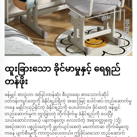
ထူးခြားသော ခိုင်မာမှုနှင့် ရေရှည်
တန်ဖိုး
ဖန်မျှင် စားပွဲဟာ အပြင်းထန်ဆုံး စီးပွားရေး စားသောက်ဆိုင်
ပတ်ဝန်းကျင်တွေကို ခံနိုင်ရည်ရှိတဲ့ အဆင့်မြင့် ပေါင်းစပ် တည်ဆောက်မှု
ကနေ မနှိုင်းယှဉ်နိုင်တဲ့ ခံနိုင်ရည်ကို ပေးပါတယ်။ ခိုင်မာတဲ့ ဖန်မျှင်
တည်ဆောက်မှုက ထူးခြားတဲ့ တိုက်ခိုက်မှု ခံနိုင်ရည်ကို ပေးပြီး
သယ်ဆောင်လာမယ့် ပန်းကန်တွေ၊ လေးလံတဲ့ အရာဝတ္ထုတွေ (သို့)
အစဉ်အလာ ပစ္စည်းတွေကို ချွတ်ယွင်းစေတဲ့ မတော်တဆ တိုက်မိမှုတွေ
ကနေ ပျက်စီးမှုကို ကာကွယ်ပေးတယ်။ ဤခိုင်မာသော တည်ဆောက်