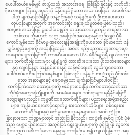
ပေးပါတယ်။ ဖန်မျှင် စားပွဲသည် အသားအရေ၊ ခြစ်ခြစ်ခြင်းနှင့် ဘက်တီး
ရီးယားများ ကြီးထွားမှုတို့ကို ခံနိုင်ရည်ရှိသော အဆက်မပြတ်၊ အပေါက်မ
ပါတဲ့ မျက်နှာပြင်ရှိပြီး သန့်ရှင်းမှုနှင့် သန့်ရှင်းမှုကို ဦးစားပေးသော
လုပ်ငန်းများအတွက် အကောင်းဆုံး ရွေးချယ်မှုတစ်ခုဖြစ်ပါသည်။
စားပွဲ၏ အဆင့်မြင့် ပူးပေါင်းပစ္စည်း တည်ဆောက်မှုသည် အစဉ်အလာ
သစ်သား သို့မဟုတ် သတ္တုအပြောင်းအလဲများနှင့်ယှဉ်လျှင် ပိုမို
ကောင်းမွန်သော ခိုင်မာမှု-အလေးချိန်အချိုးကိုပေးသော ခိုင်မာသော ဖန်
မျှင်ပစ္စည်းများကို အသုံးပြုသည်။ အဓိက နည်းပညာလက္ခဏာများမှာ
အရောင်ပျောက်ခြင်းကို တားဆီးပေးသော UV- ခံနိုင်ရည်ရှိ ဂျယ်အလွှာ
များ၊ ဘက်တီးရီးယားများ ပျံ့နှံ့မှုကို တားဆီးပေးသော ပိုးသတ်ဆေးများ
နှင့် လျင်မြန်စွာ သန့်ရှင်းရေးနှင့် သန့်စင်ရေးကို လွယ်ကူစေသော
ပေါင်းစပ်ရေစီးကြောင်းစနစ်များ ဖြစ်သည်။ ဖန်မျှင် စားပွဲသည် ဝိုင်းဝန်း
သော အနားများနှင့် ချောမွေ့သော မျက်နှာပြင်များပါဝင်ပြီး
ထက်မြက်သော ထောင့်များကို ဖယ်ရှားပေးပြီး သက်တောင့်သက်သာ
ထိုင်ခုံအတွေ့အကြုံများကို အာမခံပေးရင်း ဒဏ်ရာများ ရရှိနိုင်ခြေကို
လျှော့ချပေးသည်။ ကုမ္ပဏီစားသောက်ဆိုင်များ၊ ပညာရေးအဖွဲ့အစည်း
များ၊ ကျန်းမာရေးစောင့်ရှောက်မှု စားသောက်ဆိုင်များ၊ စစ်ရေးစား
သောက်ဆိုင်များနှင့် စက်မှုအနားယူခန်းများအပါအဝင် ကွဲပြား
ခြားနားသော ကဏ္ဍများတွင် အသုံးပြုနိုင်သည်။ စားပွဲ၏ မော်ဂျူးပုံစံ ပုံစံ
သည် ပျော့ပြောင်းသော အသွင်ပြင် ရွေးချယ်မှုများကို ခွင့်ပြုပြီး လူလေး
ဦးအတွက် အနီးကပ်သော နေရာချထားခြင်းမှ စ၍ ကျယ်ပြန့်သော အစု