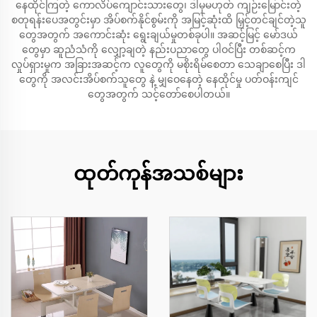
နေထိုင်ကြတဲ့ ကောလိပ်ကျောင်းသားတွေ၊ ဒါမှမဟုတ် ကျဉ်းမြောင်းတဲ့
စတုရန်းပေအတွင်းမှာ အိပ်စက်နိုင်စွမ်းကို အမြင့်ဆုံးထိ မြှင့်တင်ချင်တဲ့သူ
တွေအတွက် အကောင်းဆုံး ရွေးချယ်မှုတစ်ခုပါ။ အဆင့်မြင့် မော်ဒယ်
တွေမှာ ဆူညံသံကို လျှော့ချတဲ့ နည်းပညာတွေ ပါဝင်ပြီး တစ်ဆင့်က
လှုပ်ရှားမှုက အခြားအဆင့်က လူတွေကို မစိုးရိမ်စေတာ သေချာစေပြီး ဒါ
တွေကို အလင်းအိပ်စက်သူတွေ နဲ့ မျှဝေနေတဲ့ နေထိုင်မှု ပတ်ဝန်းကျင်
တွေအတွက် သင့်တော်စေပါတယ်။
ထုတ်ကုန်အသစ်များ