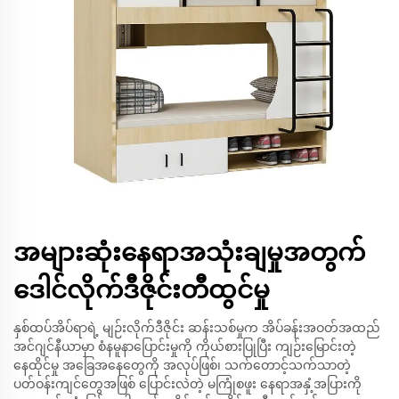
အများဆုံးနေရာအသုံးချမှုအတွက်
ဒေါင်လိုက်ဒီဇိုင်းတီထွင်မှု
နှစ်ထပ်အိပ်ရာရဲ့ မျဉ်းလိုက်ဒီဇိုင်း ဆန်းသစ်မှုက အိပ်ခန်းအဝတ်အထည်
အင်ဂျင်နီယာမှာ စံနမူနာပြောင်းမှုကို ကိုယ်စားပြုပြီး ကျဉ်းမြောင်းတဲ့
နေထိုင်မှု အခြေအနေတွေကို အလုပ်ဖြစ်၊ သက်တောင့်သက်သာတဲ့
ပတ်ဝန်းကျင်တွေအဖြစ် ပြောင်းလဲတဲ့ မကြုံစဖူး နေရာအနှံ့အပြားကို