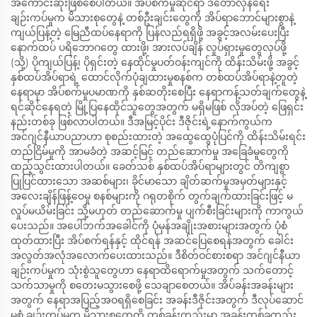
အကောင်းဆုံးဖြစ်စေပါတယ်။ အိပ်စက်မှုဆိုင်ရာ ဒီတော်လှန်ရေး
ချဉ်းကပ်မှုက မိသားစုတွေနဲ့ တစ်ဦးချင်းတွေကို အိပ်ရာဘောင်များစွာနဲ့
ကျယ်ပြန့်တဲ့ မြေညီထပ်နေရာကို ပြန်လည်ရရှိဖို့ အခွင့်အလမ်းပေးပြီး
နောက်ထပ် ပရိဘောဂတွေ ထားဖို့၊ အားလပ်ချိန် လှုပ်ရှားမှုတွေလုပ်ဖို့
(သို့) ပိုကျယ်ပြန့်၊ ပိုရှင်းတဲ့ နေထိုင်မှုပတ်ဝန်းကျင်ကို ထိန်းသိမ်းဖို့ အခွင့်
နှစ်ထပ်အိပ်ရာရဲ့ ထောင်လိုက်ပုံချထားမှုစနစ်က တစ်ထပ်အိပ်ရာနဲ့တူတဲ့
နေရာမှာ အိပ်စက်မှုပမာဏကို နှစ်ဆတိုးစေပြီး နေရာကန့်သတ်ချက်တွေနဲ့
ရင်ဆိုင်နေရတဲ့ မြို့ပြနေထိုင်သူတွေအတွက် မရှိမဖြစ် လိုအပ်တဲ့ ဖြေရှင်း
နည်းတစ်ခု ဖြစ်လာပါတယ်။ ဒီအမြင့်ပိုင်း ဒီဇိုင်းရဲ့နောက်ကွယ်က
အင်ဂျင်နီယာပညာဟာ စုစည်းထားတဲ့ အထွေထွေပုံပြင်ကို ထိန်းသိမ်းရင်း
တည်ငြိမ်မှုကို အာမခံတဲ့ အဆင့်မြင့် တည်ဆောက်မှု အခြေခံမူတွေကို
ထည့်သွင်းထားပါတယ်။ ခေတ်သစ် နှစ်ထပ်အိပ်ရာများတွင် တိကျစွာ
ပြုပြင်ထားသော အဆစ်များ၊ ခိုင်မာသော ချိတ်ဆက်မှုအမှတ်များနှင့်
အလေးချိန်ဖြန့်ဝေမှု စနစ်များကို ဂရုတစိုက် တွက်ချက်ထားခြင်းဖြင့် မ
လှုပ်မယိမ်းခြင်း သို့မဟုတ် တည်ဆောက်မှု ပျက်စီးခြင်းများကို ကာကွယ်
ပေးသည်။ အပေါ်ဘက်အခေါင်ကို ပုံမှန်အချိုးအစားများအတွက် ပုံစံ
ထုတ်ထားပြီး အိပ်စက်ရန်နှင့် ထိုင်ရန် အဆင်ပြေစေရန်အတွက် ခေါင်း
အလွတ်အလုံအလောက်ပေးထားသည်။ ဒီစိတ်ဝင်စားစရာ အင်ဂျင်နီယာ
ချဉ်းကပ်မှုက သုံးစွဲသူတွေဟာ နေရာထိရောက်မှုအတွက် သက်တောင့်
သက်သာမှုကို စတေးမသွားစေဖို့ သေချာစေတယ်။ အိပ်ခန်းအခန်းများ
အတွက် နေရာအပြည့်အဝရရှိစေခြင်း အခန်းဒီဇိုင်းအတွက် ဒီလုပ်ဆောင်
မှုစုံ ချဉ်းကပ်မှုက မိသားစုတွေကို တစ်ခန်းတည်းမှာ အခန်းတစ်ခုတည်း