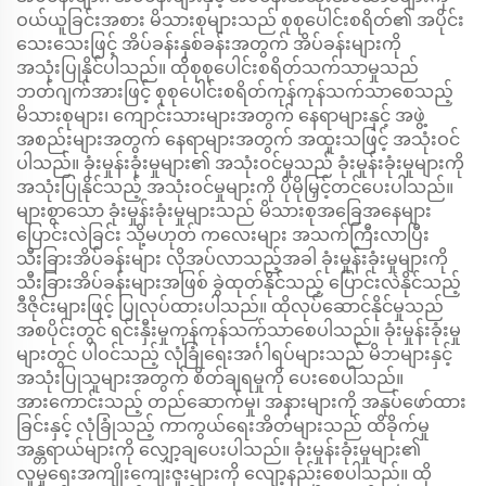
ဝယ်ယူခြင်းအစား မိသားစုများသည် စုစုပေါင်းစရိတ်၏ အပိုင်း
သေးသေးဖြင့် အိပ်ခန်းနှစ်ခန်းအတွက် အိပ်ခန်းများကို
အသုံးပြုနိုင်ပါသည်။ ထိုစုစုပေါင်းစရိတ်သက်သာမှုသည်
ဘတ်ဂျက်အားဖြင့် စုစုပေါင်းစရိတ်ကုန်ကုန်သက်သာစေသည့်
မိသားစုများ၊ ကျောင်းသားများအတွက် နေရာများနှင့် အဖွဲ့
အစည်းများအတွက် နေရာများအတွက် အထူးသဖြင့် အသုံးဝင်
ပါသည်။ ခုံးမှုန်းခုံးမှုများ၏ အသုံးဝင်မှုသည် ခုံးမှုန်းခုံးမှုများကို
အသုံးပြုနိုင်သည့် အသုံးဝင်မှုများကို ပိုမိုမြှင့်တင်ပေးပါသည်။
များစွာသော ခုံးမှုန်းခုံးမှုများသည် မိသားစုအခြေအနေများ
ပြောင်းလဲခြင်း သို့မဟုတ် ကလေးများ အသက်ကြီးလာပြီး
သီးခြားအိပ်ခန်းများ လိုအပ်လာသည့်အခါ ခုံးမှုန်းခုံးမှုများကို
သီးခြားအိပ်ခန်းများအဖြစ် ခွဲထုတ်နိုင်သည့် ပြောင်းလဲနိုင်သည့်
ဒီဇိုင်းများဖြင့် ပြုလုပ်ထားပါသည်။ ထိုလုပ်ဆောင်နိုင်မှုသည်
အစပိုင်းတွင် ရင်းနှီးမှုကုန်ကုန်သက်သာစေပါသည်။ ခုံးမှုန်းခုံးမှု
များတွင် ပါဝင်သည့် လုံခြုံရေးအင်္ဂါရပ်များသည် မိဘများနှင့်
အသုံးပြုသူများအတွက် စိတ်ချရမှုကို ပေးစေပါသည်။
အားကောင်းသည့် တည်ဆောက်မှု၊ အနားများကို အနုပ်ဖော်ထား
ခြင်းနှင့် လုံခြုံသည့် ကာကွယ်ရေးအိတ်များသည် ထိခိုက်မှု
အန္တရာယ်များကို လျှော့ချပေးပါသည်။ ခုံးမှုန်းခုံးမှုများ၏
လူမှုရေးအကျိုးကျေးဇူးများကို လျော့နည်းစေပါသည်။ ထို