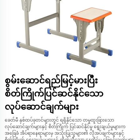
စွမ်းဆောင်ရည်မြင့်မားပြီး
စိတ်ကြိုက်ပြင်ဆင်နိုင်သော
လုပ်ဆောင်ချက်များ
ခေတ်မီ နှစ်ထပ်ခုတင်များတွင် ရရှိနိုင်သော တမူထူးခြားသော
လုပ်ဆောင်ချက်များနှင့် စိတ်ကြိုက် ပြင်ဆင်နိုင်မှု ရွေးချယ်မှုများက
အခြေခံ အိပ်ရာနေရာများမှ အသုံးပြုသူများ၏ လိုအပ်ချက်များနှင့်
စိတ်ကြိုက် ရွေးချယ်မှုများနှင့် ကိုက်ညီသော နေထိုင်မှု ဖြေရှင်းချက်များ