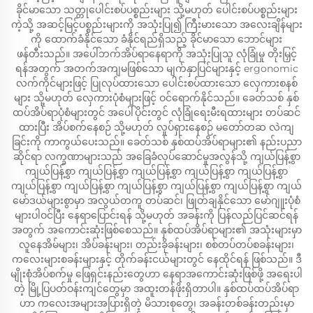
ခိုင်မာသော သတ္တုပေါင်းစပ်ပစ္စည်းများ သို့မဟုတ် ပေါင်းစပ်ပစ္စည်းများ
ကဲ့သို့ အဆင့်မြင့်ပစ္စည်းများကို အသုံးပြု၍ ကြီးမားသော အလေးချိန်များ
ကို ထောက်ခံနိုင်သော ခံနိုင်ရည်ရှိသည့် ခိုင်မာသော ဘောင်များ
ဖန်တီးသည်။ အပေါ်ဘက်အိပ်ရာနေရာကို အသုံးပြုသူ လုံခြုံမှု တိုးမြှင့်
ရန်အတွက် အတက်အကျမဖြစ်သော မျက်နှာပြင်များနှင့် ergonomic
လက်ကိုင်များဖြင့် ပြုလုပ်ထားသော ပေါင်းစပ်ထားသော လှေကားစနစ်
များ သို့မဟုတ် လှေကားပုံစံများဖြင့် ဝင်ရောက်နိုင်သည်။ ခေတ်သစ် နှစ်
ထပ်အိပ်ရာပုံစံများတွင် အပေါ်ပိုင်းတွင် လုံခြုံရေးမီးရထားများ တပ်ဆင်
ထားပြီး အိပ်စက်နေစဉ် သို့မဟုတ် လှုပ်ရှားနေစဉ် မတော်တဆ လဲကျ
ခြင်းကို ကာကွယ်ပေးသည်။ ခေတ်သစ် နှစ်ထပ်အိပ်ရာများ၏ နည်းပညာ
ဆိုင်ရာ လက္ခဏာများသည် အခြေခံလုပ်ဆောင်မှုအလွန်သို့ ကျယ်ပြန့်စွာ
ကျယ်ပြန့်စွာ ကျယ်ပြန့်စွာ ကျယ်ပြန့်စွာ ကျယ်ပြန့်စွာ ကျယ်ပြန့်စွာ
ကျယ်ပြန့်စွာ ကျယ်ပြန့်စွာ ကျယ်ပြန့်စွာ ကျယ်ပြန့်စွာ ကျယ်ပြန့်စွာ ကျယ်
မော်ဒယ်များစွာမှာ အလွယ်တကူ တပ်ဆင်၊ ဖြုတ်ချနိုင်သော မော်ဂျူးပုံစံ
များပါဝင်ပြီး နေရာပြောင်းရန် သို့မဟုတ် အခန်းကို ပြန်လည်ပြင်ဆင်ရန်
အတွက် အကောင်းဆုံးဖြစ်စေသည်။ နှစ်ထပ်အိပ်ရာများ၏ အသုံးများမှာ
လူနေအိမ်များ၊ အိပ်ခန်းများ၊ တည်းခိုခန်းများ၊ စစ်တပ်တပ်စခန်းများ၊
ကလေးများစခန်းများနှင့် တိုက်ခန်းငယ်များတွင် နေထိုင်ရန် ဖြစ်သည်။ ဒီ
မျိုးစုံအိပ်စက်မှု ဖြေရှင်းနည်းတွေဟာ နေရာအကောင်းဆုံးဖြစ်ဖို့ အရေးပါ
တဲ့ မြို့ပြပတ်ဝန်းကျင်တွေမှာ အထူးတန်ဖိုးရှိတာပါ။ နှစ်ထပ်ထပ်အိပ်ရာ
ဟာ ကလေးအများအပြားရှိတဲ့ မိသားစုတွေ၊ အခန်းတစ်ခန်းတည်းမှာ