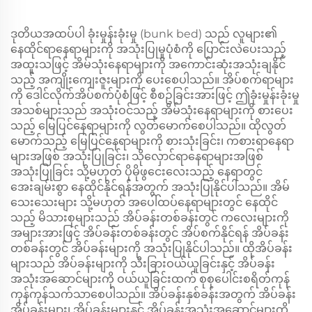
ဒုတိယအထပ်ပါ ခုံးမှုန်းခုံးမှု (bunk bed) သည် လူများ၏
နေထိုင်ရာနေရာများကို အသုံးပြုမှုပုံစံကို ပြောင်းလဲပေးသည့်
အထူးသဖြင့် အိမ်သုံးနေရာများကို အကောင်းဆုံးအသုံးချနိုင်
သည့် အကျိုးကျေးဇူးများကို ပေးစေပါသည်။ အိပ်စက်ရာများ
ကို ဒေါင်လိုက်အိပ်စက်ပုံစံဖြင့် စီစဥ်ခြင်းအားဖြင့် ဤခုံးမှုန်းခုံးမှု
အသစ်များသည် အသုံးဝင်သည့် အိမ်သုံးနေရာများကို စားပေး
သည့် မြေပြင်နေရာများကို လွတ်မောက်စေပါသည်။ ထိုလွတ်
မောက်သည့် မြေပြင်နေရာများကို စားသုံးခြင်း၊ ကစားရာနေရာ
များအဖြစ် အသုံးပြုခြင်း၊ သိုလှောင်ရာနေရာများအဖြစ်
အသုံးပြုခြင်း သို့မဟုတ် ပိုမိုဖွငေးလေးသည့် နေရာတွင်
အေးချမ်းစွာ နေထိုင်နိုင်ရန်အတွက် အသုံးပြုနိုင်ပါသည်။ အိမ်
သေးသေးများ သို့မဟုတ် အပေါ်ထပ်နေရာများတွင် နေထိုင်
သည့် မိသားစုများသည် အိပ်ခန်းတစ်ခန်းတွင် ကလေးများကို
အများအားဖြင့် အိပ်ခန်းတစ်ခန်းတွင် အိပ်စက်နိုင်ရန် အိပ်ခန်း
တစ်ခန်းတွင် အိပ်ခန်းများကို အသုံးပြုနိုင်ပါသည်။ ထိုအိပ်ခန်း
များသည် အိပ်ခန်းများကို သီးခြားဝယ်ယူခြင်းနှင့် အိပ်ခန်း
အသုံးအဆောင်များကို ဝယ်ယူခြင်းထက် စုစုပေါင်းစရိတ်ကုန်
ကုန်ကုန်သက်သာစေပါသည်။ အိပ်ခန်းနှစ်ခန်းအတွက် အိပ်ခန်း
အိပ်ခန်းများ၊ အိပ်ခန်းများနှင့် အိပ်ခန်းအသုံးအဆောင်များကို