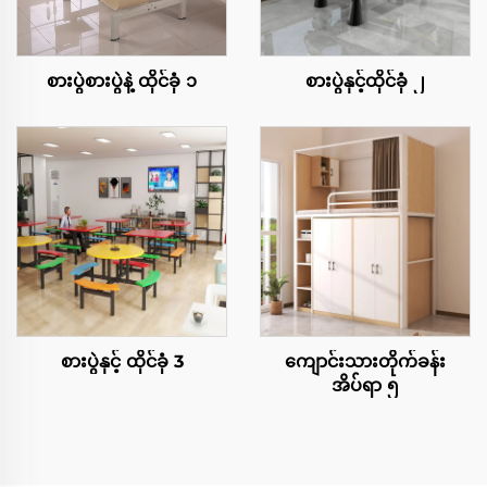
စားပွဲစားပွဲနဲ့ ထိုင်ခုံ ၁
စားပွဲနှင့်ထိုင်ခုံ ၂
စားပွဲနှင့် ထိုင်ခုံ 3
ကျောင်းသားတိုက်ခန်း
အိပ်ရာ ၅