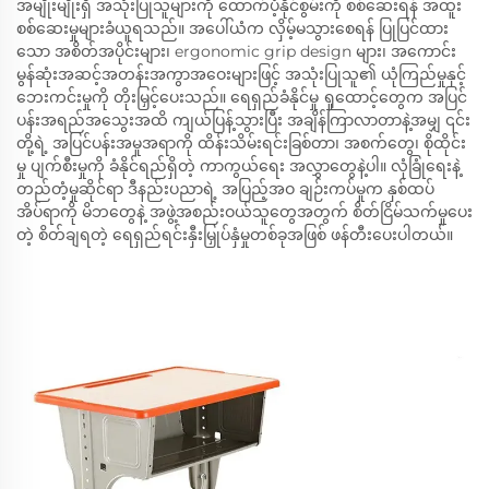
အမျိုးမျိုးရှိ အသုံးပြုသူများကို ထောက်ပံ့နိုင်စွမ်းကို စစ်ဆေးရန် အထူး
စစ်ဆေးမှုများခံယူရသည်။ အပေါ်ယံက လှိမ့်မသွားစေရန် ပြုပြင်ထား
သော အစိတ်အပိုင်းများ၊ ergonomic grip design များ၊ အကောင်း
မွန်ဆုံးအဆင့်အတန်းအကွာအဝေးများဖြင့် အသုံးပြုသူ၏ ယုံကြည်မှုနှင့်
ဘေးကင်းမှုကို တိုးမြှင့်ပေးသည်။ ရေရှည်ခံနိုင်မှု ရှုထောင့်တွေက အပြင်
ပန်းအရည်အသွေးအထိ ကျယ်ပြန့်သွားပြီး အချိန်ကြာလာတာနဲ့အမျှ ၎င်း
တို့ရဲ့ အပြင်ပန်းအမူအရာကို ထိန်းသိမ်းရင်းခြစ်တာ၊ အစက်တွေ၊ စိုထိုင်း
မှု ပျက်စီးမှုကို ခံနိုင်ရည်ရှိတဲ့ ကာကွယ်ရေး အလွှာတွေနဲ့ပါ။ လုံခြုံရေးနဲ့
တည်တံ့မှုဆိုင်ရာ ဒီနည်းပညာရဲ့ အပြည့်အဝ ချဉ်းကပ်မှုက နှစ်ထပ်
အိပ်ရာကို မိဘတွေနဲ့ အဖွဲ့အစည်းဝယ်သူတွေအတွက် စိတ်ငြိမ်သက်မှုပေး
တဲ့ စိတ်ချရတဲ့ ရေရှည်ရင်းနှီးမြှုပ်နှံမှုတစ်ခုအဖြစ် ဖန်တီးပေးပါတယ်။