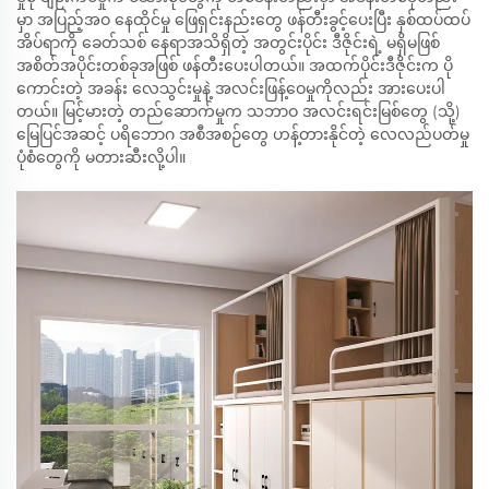
မှာ အပြည့်အဝ နေထိုင်မှု ဖြေရှင်းနည်းတွေ ဖန်တီးခွင့်ပေးပြီး နှစ်ထပ်ထပ်
အိပ်ရာကို ခေတ်သစ် နေရာအသိရှိတဲ့ အတွင်းပိုင်း ဒီဇိုင်းရဲ့ မရှိမဖြစ်
အစိတ်အပိုင်းတစ်ခုအဖြစ် ဖန်တီးပေးပါတယ်။ အထက်ပိုင်းဒီဇိုင်းက ပို
ကောင်းတဲ့ အခန်း လေသွင်းမှုနဲ့ အလင်းဖြန့်ဝေမှုကိုလည်း အားပေးပါ
တယ်။ မြင့်မားတဲ့ တည်ဆောက်မှုက သဘာဝ အလင်းရင်းမြစ်တွေ (သို့)
မြေပြင်အဆင့် ပရိဘောဂ အစီအစဉ်တွေ ဟန့်တားနိုင်တဲ့ လေလည်ပတ်မှု
ပုံစံတွေကို မတားဆီးလို့ပါ။