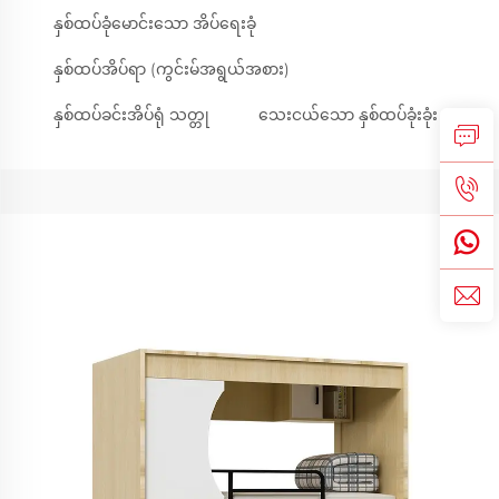
နှစ်ထပ်ခုံမောင်းသော အိပ်ရေးခုံ
နှစ်ထပ်အိပ်ရာ (ကွင်းမ်အရွယ်အစား)
နှစ်ထပ်ခင်းအိပ်ရုံ သတ္တု
သေးငယ်သော နှစ်ထပ်ခုံးခုံး