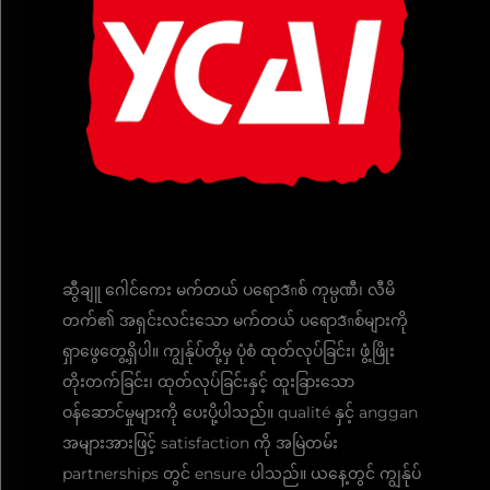
ဆွီချူ ဂေါင်ကေး မက်တယ် ပရောဒักစ် ကုမ္ပဏီ၊ လီမိ
တက်၏ အရှင်းလင်းသော မက်တယ် ပရောဒักစ်များကို
ရှာဖွေတွေ့ရှိပါ။ ကျွန်ုပ်တို့မှ ပုံစံ ထုတ်လုပ်ခြင်း၊ ဖွံ့ဖြိုး
တိုးတက်ခြင်း၊ ထုတ်လုပ်ခြင်းနှင့် ထူးခြားသော
ဝန်ဆောင်မှုများကို ပေးပို့ပါသည်။ qualité နှင့် anggan
အများအားဖြင့် satisfaction ကို အမြဲတမ်း
partnerships တွင် ensure ပါသည်။ ယနေ့တွင် ကျွန်ုပ်