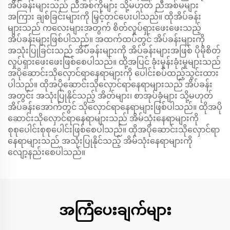
အိပ်ခန်းများသည် ညီအစ်ကိုများ သို့မဟုတ် ညီအစ်မများ
အကြား ချစ်ခြင်းများကို မြှင့်တင်ပေးပါသည်။ ထိုအိပ်ခန်း
များသည် ကလေးများအတွက် စိတ်လှုပ်ရှားဖေးဖေးသည့်
အိပ်ခန်းများဖြစ်ပါသည်။ အထက်ထပ်တွင် အိပ်ခန်းများကို
အသုံးပြုခြင်းသည် အိပ်ခန်းများကို အိပ်ခန်းများအဖြစ် ပိုမိုစိတ်
လှုပ်ရှားဖေးဖေးဖြစ်စေပါသည်။ ထို့အပြင် ခုံးမှုန်းခုံးမှုများသည်
အပိုဆောင်းသိုလှောင်ရာနေရာများကို ပေါင်းစပ်ထည့်သွင်းထား
ပါသည်။ ထိုအပိုဆောင်းသိုလှောင်ရာနေရာများသည် အိပ်ခန်း
အတွင်း အသုံးပြုနိုင်သည့် အိတ်များ၊ စာအုပ်ခုံများ သို့မဟုတ်
အိပ်ခန်းအောက်တွင် သိုလှောင်ရာနေရာများဖြစ်ပါသည်။ ထိုအပို
ဆောင်းသိုလှောင်ရာနေရာများသည် အိမ်သုံးနေရာများကို
စုစုပေါင်းစုစုပေါင်းဖြစ်စေပါသည်။ ထိုအပိုဆောင်းသိုလှောင်ရာ
နေရာများသည် အသုံးပြုနိုင်သည့် အိမ်သုံးနေရာများကို
လျော့နည်းစေပါသည်။
အကြံပေးချက်များ