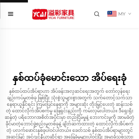
MY
နှစ်ထပ်ခုံမောင်းသော အိပ်ရေးခုံ
နှစ်ထပ်ထပ်အိပ်ရာဟာ အိပ်ခန်းအလှဆင်ရေးအတွက် တော်လှန်ရေး
ချဉ်းကပ်မှုတစ်ခု ဖြစ်ပြီး သုံးစွဲသူများစွာအတွက် သက်တောင့်သက်သာ
နေရာယူနိုင်ရင်း ကြမ်းပြင်နေရာကို အများဆုံး တိုးမြှင့်ပေးတဲ့ ဆန်းသစ်
တဲ့ ထောင်လိုက်အိပ်စက်မှု ဖြေရှင်းနည်းကို ကမ်းလှမ်းပါတယ်။ ဒီရှေးရိုး
ဆန်တဲ့ ပရိဘောဂအစိတ်အပိုင်းမှာ တည်ငြိမ်မှုနဲ့ ဘေးကင်းမှုကို အာမခံတဲ့
ခိုင်မာတဲ့ဘောင်ဖွဲ့စည်းမှုတစ်ခုနဲ့ ချိတ်ဆက်ထားတဲ့ ထောင်လိုက်အိပ်စက်
တဲ့ ပလက်ဖောင်းနှစ်ခုပါဝင်ပါတယ်။ ခေတ်သစ် နှစ်ထပ်အိပ်ရာများတွင်
အဆင့်မြင့် အင်ဂျင်နီယာဆိုင်ရာ အခြေခံမူများပါဝင်ပြီး အမာခံသစ်သား၊