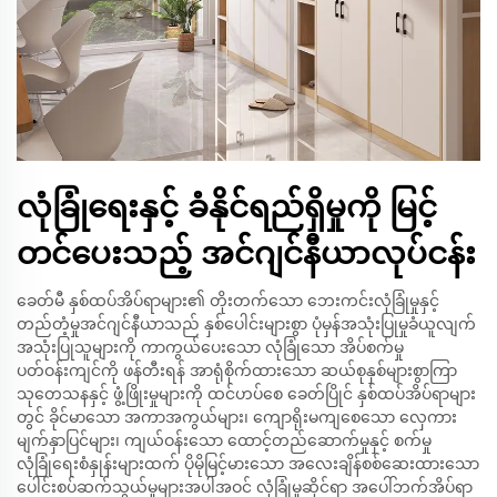
လုံခြုံရေးနှင့် ခံနိုင်ရည်ရှိမှုကို မြင့်
တင်ပေးသည့် အင်ဂျင်နီယာလုပ်ငန်း
ခေတ်မီ နှစ်ထပ်အိပ်ရာများ၏ တိုးတက်သော ဘေးကင်းလုံခြုံမှုနှင့်
တည်တံ့မှုအင်ဂျင်နီယာသည် နှစ်ပေါင်းများစွာ ပုံမှန်အသုံးပြုမှုခံယူလျက်
အသုံးပြုသူများကို ကာကွယ်ပေးသော လုံခြုံသော အိပ်စက်မှု
ပတ်ဝန်းကျင်ကို ဖန်တီးရန် အာရုံစိုက်ထားသော ဆယ်စုနှစ်များစွာကြာ
သုတေသနနှင့် ဖွံ့ဖြိုးမှုများကို ထင်ဟပ်စေ ခေတ်ပြိုင် နှစ်ထပ်အိပ်ရာများ
တွင် ခိုင်မာသော အကာအကွယ်များ၊ ကျောရိုးမကျစေသော လှေကား
မျက်နှာပြင်များ၊ ကျယ်ဝန်းသော ထောင့်တည်ဆောက်မှုနှင့် စက်မှု
လုံခြုံရေးစံနှုန်းများထက် ပိုမိုမြင့်မားသော အလေးချိန်စစ်ဆေးထားသော
ပေါင်းစပ်ဆက်သွယ်မှုများအပါအဝင် လုံခြုံမှုဆိုင်ရာ အပေါ်ဘက်အိပ်ရာ