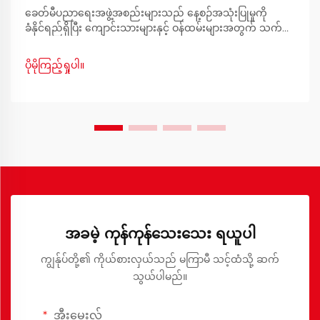
ခေတ်မီပညာရေးအဖွဲ့အစည်းများသည် နေ့စဉ်အသုံးပြုမှုကို
ခံနိုင်ရည်ရှိပြီး ကျောင်းသားများနှင့် ဝန်ထမ်းများအတွက် သက်
တောင့်သက်သာရှိစေမည့် ခိုင်ခံ့ပြီး လုပ်ဆောင်နိုင်ကာ အလှအပရှိ
သော ပရိဘောဂများကို လိုအပ်ပါသည်။ ကျောင်းများ၏
ပိုမိုကြည့်ရှုပါ။
စားသောက်ဆိုင်နှင့် ထမင်းစားခန်းများသည် ကျောင်းသားများ
စုဝေးသော ဗဟိုဌာနများဖြစ်ပါသည်။
အခမဲ့ ကုန်ကုန်သေးသေး ရယူပါ
ကျွန်ုပ်တို့၏ ကိုယ်စားလှယ်သည် မကြာမီ သင့်ထံသို့ ဆက်
သွယ်ပါမည်။
အီးမေးလ်