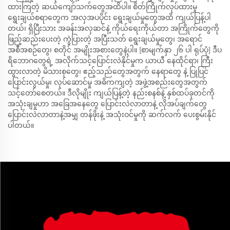
ထားကြတဲ့ ဆယ်ကျော်သက်တွေအထိပါ။ စိတ်ကြိုက်လုပ်ထားမှု
ရွေးချယ်စရာတွေက အလှအပပိုင်း ရွေးချယ်မှုတွေအထိ ကျယ်ပြန့်ပါ
တယ်၊ ရှိပြီးသား အခန်းအလှဆင်နဲ့ ကိုယ်ရေးကိုယ်တာ အကြိုက်တွေကို
ဖြည့်ဆည်းပေးတဲ့ ကွဲပြားတဲ့ အပြီးသတ် ရွေးချယ်မှုတွေ၊ အရောင်
အစီအစဉ်တွေ၊ စတိုင် အမျိုးအစားတွေနဲ့ပါ။ [စာမျက်နှာ ၂၆ ပါ ရုပ်ပုံ] ဒီပ
ရိဘောဂတွေရဲ့ အလိုက်သင့်ပြောင်းလဲနိုင်မှုက ယာယီ နေထိုင်ရာ၊ ကြီး
ထွားလာတဲ့ မိသားစုတွေ၊ ဧည့်သည်တွေအတွက် နေရာတွေ နဲ့ ပြုပြင်
ပြောင်းလွယ်မှု၊ လုပ်ဆောင်မှု အဓိကကျတဲ့ အဖွဲ့အစည်းတွေအတွက်
သင့်တော်စေတယ်။ ဒီလိုမျိုး ကျယ်ပြန့်တဲ့ နည်းစနစ်နဲ့ နှစ်ထပ်ခုတင်ကို
အသုံးချမှုဟာ အခြေအနေတွေ ပြောင်းလဲလာတာနဲ့ လိုအပ်ချက်တွေ
ပြောင်းလဲလာတာနဲ့အမျှ တန်ဖိုးနဲ့ အသုံးဝင်မှုကို ဆက်လက် ပေးစွမ်းနိုင်
ပါတယ်။