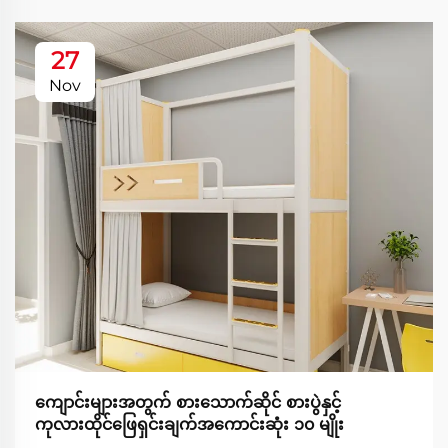
27
Nov
ကျောင်းများအတွက် စားသောက်ဆိုင် စားပွဲနှင့်
ကုလားထိုင်ဖြေရှင်းချက်အကောင်းဆုံး ၁၀ မျိုး