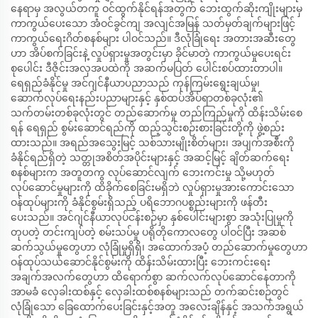
နေရာမှ အလွယ်တကူ ဝင်ထွက်နိုင်ရန်အတွက် ဘေးထွက်ဆိုးကျိုးများမှ
ကာကွယ်ပေးသော အံဝင်ခွင်ကျ အလျင်အမြန် သတ်မှတ်ချက်များဖြင့်
ကာကွယ်ရေးဂိတ်စနစ်များ ပါဝင်သည်။ ဒီလုံခြုံရေး အတားအဆီးတွေ
ဟာ အိပ်စက်ခြင်းနဲ့ လှုပ်ရှားမှုအတွင်းမှာ ခိုင်မာတဲ့ ကာကွယ်မှုပေးရင်း
စုပေါင်း ဒီဇိုင်းအလှအပထဲကို အဆက်မပြတ် ပေါင်းစပ်ထားတာပါ။
ရေရှည်ခံနိုင်မှု အင်ဂျင်နီယာပညာသည် ကုန်ကြမ်းရွေးချယ်မှု၊
ဆောက်လုပ်ရေးနည်းပညာများနှင့် နှစ်ထပ်အိပ်ရာတစ်ခုလုံး၏
သက်တမ်းတစ်ခုလုံးတွင် တည်ဆောက်မှု တည်ကြည်မှုကို ထိန်းသိမ်းစေ
ရန် ရေရှည် စွမ်းဆောင်ရည်ကို ထည့်သွင်းစဉ်းစားခြင်းတို့ကို ဖွဲ့စည်း
ထားသည်။ အရည်အသွေးမြင့် သစ်သားမျိုးစိတ်များ၊ အပျက်အစီးကို
ခံနိုင်ရည်ရှိတဲ့ သတ္တုအစိတ်အပိုင်းများနှင့် အဆင့်မြင့် ချိတ်ဆက်ရေး
စနစ်များက အတူတကွ လုပ်ဆောင်လျက် ဘေးကင်းမှု သို့မဟုတ်
လုပ်ဆောင်မှုများကို ထိခိုက်စေခြင်းမရှိဘဲ လှုပ်ရှားမှုအားကောင်းသော
ဝန်ထုပ်များကို ခံနိုင်စွမ်းရှိသည့် ပရိဘောဂပစ္စည်းများကို ဖန်တီး
ပေးသည်။ အင်ဂျင်နီယာလုပ်ငန်းစဉ်မှာ နှစ်ပေါင်းများစွာ အသုံးပြုမှုကို
တုပတဲ့ တင်းကျပ်တဲ့ စမ်းသပ်မှု ပရိုတိုကောလတွေ ပါဝင်ပြီး အဆစ်
ဆက်သွယ်မှုတွေဟာ လုံခြုံမှုရှိရှိ၊ အထောက်အပံ့ တည်ဆောက်မှုတွေဟာ
ဝန်ထုပ်သယ်ဆောင်နိုင်စွမ်းကို ထိန်းသိမ်းထားပြီး ဘေးကင်းရေး
အချက်အလက်တွေဟာ ထိရောက်စွာ ဆက်လက်လုပ်ဆောင်နေတာကို
အာမခံ လှေခါးထစ်နှင့် လှေခါးထစ်စနစ်များသည် တက်ဆင်းစဉ်တွင်
လုံခြုံသော ခြေထောက်ပေးခြင်းနှင့်အတူ အလေးချိန်နှင့် အသက်အရွယ်