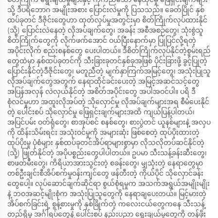
သို့ ဒီပရိဘောဂ အမျိုးအစား ပြောင်းလဲမှုကို ပြသသည်။ ခေတ်ပြိုင် နှစ်
ထပ်ခုတင် ဒီဇိုင်းတွေဟာ ထုတ်လုပ်မှုအတွင်းမှာ စိတ်ကြိုက်လုပ်ထားနိုင်
(သို့) ပြောင်းလဲနေတဲ့ လိုအပ်ချက်တွေ၊ အခန်း အစီအစဉ်တွေ၊ သုံးစွဲသူ
စိတ်ကြိုက်တွေကို လိုက်ဖက်အောင် ဝယ်ပြီးနောက်မှာ ပြုပြင်လို့ရတဲ့
အပိုင်းလိုက် စည်းစနစ်တွေ ပေးပါတယ်။ ဒီစိတ်ကြိုက်လုပ်နိုင်တဲ့စွမ်းရည်
တွေထဲမှာ နှစ်ထပ်ခုတင်ကို သီးခြားခုတင်နှစ်ခုအဖြစ် ပိုင်းခြားဖို့ ခွင့်ပြုတဲ့
ပြောင်းနိုင်တဲ့ဒီဇိုင်းတွေ၊ မတူညီတဲ့ မျက်နှာကြက်အမြင့်တွေ၊ အသုံးပြုသူ
လိုအပ်ချက်တွေအတွက် နေရာထိုင်ခင်းပေးတဲ့ အမြင့်အဆင်သင့်တွေ
အပြန်အလှန် လဲလှယ်နိုင်တဲ့ အစိတ်အပိုင်းတွေ အပါအဝင်ပါ။ ပရိ ဒီ
စုံလင်မှုဟာ အထူးလိုအပ်တဲ့ သိုလှောင်မှု လိုအပ်ချက်များအရ စီမံပေးနိုင်
တဲ့ ပေါင်းစပ် သိုလှောင်မှု ဖြေရှင်းချက်များအထိ ကျယ်ပြန့်ပါတယ်၊
အပြင်ပမ်း ဝတ်ရုံတွေ၊ စာအုပ်စင် စနစ်တွေ၊ စားပွဲတင် ယူနစ်များနဲ့ အလှပ
ကို ထိန်းသိမ်းရင်း အသုံးဝင်မှုကို အများဆုံး ဖြစ်စေတဲ့ ထုပ်ပိုးထားတဲ့
ထုပ်ပိုးမှု ပုံစံများ နှစ်ထပ်ခုတင်အိပ်ရာများစွာမှာ လိုသလိုတပ်ဆင်နိုင်တဲ့
(သို့) ဖြုတ်နိုင်တဲ့ အပိုပစ္စည်းတွေပါပါတယ်။ ဥပမာ သီးသန့်ခန်းဆီးတွေ၊
စာဖတ်မီးတွေ၊ ကိရိယာအားသွင်းတဲ့ စခန်းတွေ၊ မျှသုံးတဲ့ နေရာတွေမှာ
တစ်ဦးချင်းစီအိပ်စက်မှုဝန်းကျင်တွေ ဖန်တီးတဲ့ ကိုယ်ပိုင် သိုလှောင်ခန်း
တွေပေါ့။ လုပ်ဆောင်ချက်ဆိုင်ရာ စွယ်စုံရမှုက အသက်အရွယ်အမျိုးမျိုး
နဲ့ ဘဝအဆင့်မျိုးစုံက အသုံးပြုသူတွေကို နေရာချပေးတယ်။ မြင့်မားတဲ့
အိပ်စက်ခြင်းရဲ့ စွန့်စားမှုကို နှစ်ခြိုက်တဲ့ ကလေးငယ်တွေကနေ သီးသန့်
တည်ရှိမှု အင်္ဂါရပ်တွေနဲ့ ပေါင်းစပ် နည်းပညာ ရွေးချယ်မှုတွေကို တန်ဖိုး