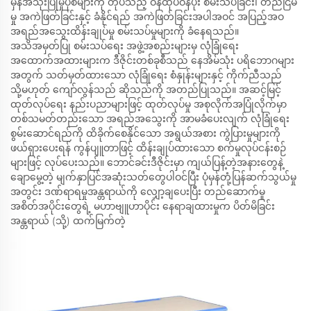
မှန်အသုံးပြုမှုပုံစံများကို တုပသည့် ဝန်ထုပ်ဝန်ပိုး စမ်းသပ်ခြင်း၊ တည်ငြိမ်
မှု အကဲဖြတ်ခြင်းနှင့် ခံနိုင်ရည် အကဲဖြတ်ခြင်းအပါအဝင် အပြည့်အဝ
အရည်အသွေးထိန်းချုပ်မှု စမ်းသပ်မှုများကို ခံနေရသည်။
အသိအမှတ်ပြု စမ်းသပ်ရေး အဖွဲ့အစည်းများမှ လုံခြုံရေး
အထောက်အထားများက ဒီဇိုင်းတစ်ခုစီသည် နေအိမ်သုံး ပရိဘောဂများ
အတွက် သတ်မှတ်ထားသော လုံခြုံရေး စံနှုန်းများနှင့် ကိုက်ညီသည်
သို့မဟုတ် ကျော်လွန်သည် ဆိုသည်ကို အတည်ပြုသည်။ အဆင့်မြင့်
ထုတ်လုပ်ရေး နည်းပညာများဖြင့် ထုတ်လုပ်မှု အစုလိုက်အပြုံလိုက်မှာ
တစ်သမတ်တည်းသော အရည်အသွေးကို အာမခံပေးလျက် လုံခြုံရေး
စွမ်းဆောင်ရည်ကို ထိခိုက်စေနိုင်သော အရွယ်အစား ကွဲပြားမှုများကို
ဖယ်ရှားပေးရန် ကွန်ပျူတာဖြင့် ထိန်းချုပ်ထားသော စက်မှုလုပ်ငန်းစဉ်
များဖြင့် လုပ်ပေးသည်။ ဘောင်ခင်းဒီဇိုင်းမှာ ကျယ်ပြန့်တဲ့အနားတွေနဲ့
ချောမွေ့တဲ့ မျက်နှာပြင်အဆုံးသတ်တွေပါဝင်ပြီး ပုံမှန်တုံ့ပြန်ဆက်သွယ်မှု
အတွင်း ဒဏ်ရာရမှုအန္တရာယ်ကို လျှော့ချပေးပြီး တည်ဆောက်မှု
အစိတ်အပိုင်းတွေရဲ့ မဟာဗျူဟာပိုင်း နေရာချထားမှုက ပိတ်မိခြင်း
အန္တရာယ် (သို့) ထက်မြက်တဲ့