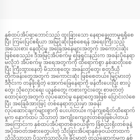
နှစ်ထပ်အိပ်ရာဘောင်သည် ထူးခြားသော နေရာချွေတာမှုရရှိစေ
ပြီး ကြမ်းပြင်ဧရိယာ အမြင့်ဆုံးဖြစ်စေရန် အရေးကြီးသည့်
အသေးစား နေထိုင်မှု အခြေအနေများအတွက် အကောင်းဆုံး
ဖြစ်စေသည်။ ဒီအမြင့်အိပ်စက်မှု ဖြေရှင်းနည်းက အခန်းပိုနေရာ
မလိုဘဲ အိပ်စက်မှု အရေအတွက်ကို ထိရောက်စွာ နှစ်ဆတိုးစေ
ပြီး ကြီးထွားနေတဲ့ မိသားစုတွေ၊ အခန်းတွဲတွေ၊ စတူဒီယို
တိုက်ခန်းတွေအတွက် အကောင်းဆုံး ဖြစ်စေတယ်။ မြင့်မားတဲ့
ဒီဇိုင်းက တန်ဖိုးရှိတဲ့ အောက်ခြေနေရာကို ဖန်တီးပေးပြီး စားပွဲ
တွေ၊ သိုလှောင်ရေး ယူနစ်တွေ၊ ကစားကွင်းတွေ၊ စာဖတ်တဲ့
ထောင့်တွေအတွက် လုပ်ဆောင်မှု နေရာတွေအဖြစ် ပြောင်းလဲစေ
ပြီး အခြေခံအားဖြင့် တစ်နေရာတည်းမှာ အခန်း
လုပ်ဆောင်ချက်များစွာကို ပေးပါတယ်။ ကုန်ကျစရိတ်ထိရောက်
မှုက နောက်ထပ် သိသာတဲ့ အကျိုးကျေးဇူးတစ်ခုဖြစ်ပါတယ်
အကြောင်းက နှစ်ထပ်အိပ်ရာတစ်ခုဝယ်ဖို့က ခြံစည်းရိုးတစ်ခုနဲ့
အပိုအဝတ်အစားတွေပါတဲ့ သီးခြားအိပ်ရာနှစ်ခုဝယ်တာထက်
သိသိသာသာ ပိုသက်သာလို့ပါ။ ခိုင်မာတဲ့ တည်ဆောက်မှုက နှစ်