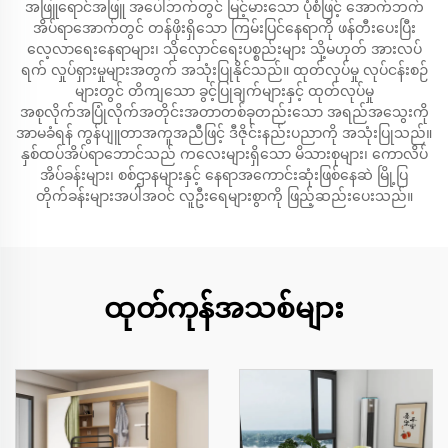
အဖြူရောင်အဖြူ အပေါ်ဘက်တွင် မြင့်မားသော ပုံစံဖြင့် အောက်ဘက်
အိပ်ရာအောက်တွင် တန်ဖိုးရှိသော ကြမ်းပြင်နေရာကို ဖန်တီးပေးပြီး
လေ့လာရေးနေရာများ၊ သိုလှောင်ရေးပစ္စည်းများ သို့မဟုတ် အားလပ်
ရက် လှုပ်ရှားမှုများအတွက် အသုံးပြုနိုင်သည်။ ထုတ်လုပ်မှု လုပ်ငန်းစဉ်
များတွင် တိကျသော ခွင့်ပြုချက်များနှင့် ထုတ်လုပ်မှု
အစုလိုက်အပြုံလိုက်အတိုင်းအတာတစ်ခုတည်းသော အရည်အသွေးကို
အာမခံရန် ကွန်ပျူတာအကူအညီဖြင့် ဒီဇိုင်းနည်းပညာကို အသုံးပြုသည်။
နှစ်ထပ်အိပ်ရာဘောင်သည် ကလေးများရှိသော မိသားစုများ၊ ကောလိပ်
အိပ်ခန်းများ၊ စစ်ဌာနများနှင့် နေရာအကောင်းဆုံးဖြစ်နေဆဲ မြို့ပြ
တိုက်ခန်းများအပါအဝင် လူဦးရေများစွာကို ဖြည့်ဆည်းပေးသည်။
ထုတ်ကုန်အသစ်များ