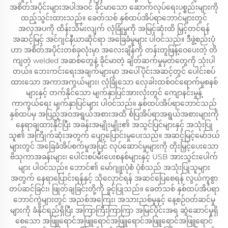
အစိတ်အပိုင်းများအပါအဝင် ခိုင်မာသော ဆောက်လုပ်ရေးပစ္စည်းများကို
ထည့်သွင်းထားသည်။ ခေတ်သစ် နှစ်ထပ်အိပ်ရာဘောင်များတွင်
အလှအပကို ထိန်းသိမ်းလျက် လုံခြုံမှုကို အမြင့်ဆုံးထိ မြှင့်တင်ရန်
အဆင့်မြင့် အင်ဂျင်နီယာဆိုင်ရာ အခြေခံမူများ ပါဝင်သည်။ ဒီဖွဲ့စည်းပုံ
ဟာ အစိတ်အပိုင်းတစ်ခုလုံးမှာ အလေးချိန်ကို တန်းတူဖြန့်ဝေပေးတဲ့ တိ
ကျတဲ့ welded အဆစ်တွေနဲ့ ခိုင်မာတဲ့ ချိတ်ဆက်မှုမှတ်တွေကို သုံးပါ
တယ်။ ဘေးကင်းရေးအချက်များမှာ အပေါ်ပိုင်းအဆင့်တွင် ပေါင်းစပ်
ထားသော အကာအကွယ်များ၊ လုံခြုံသော လှေခါးထစ်ဝင်ရောက်မှုစနစ်
များနှင့် တက်နိုင်သော မျက်နှာပြင်အားလုံးတွင် ကျောနင်းမှုန့်
ကာကွယ်ရေး မျက်နှာပြင်များ ပါဝင်သည်။ နှစ်ထပ်အိပ်ရာဘောင်သည်
နှစ်ထပ်မှ အပြည့်အဝအရွယ်အစားအထိ စံပြအိပ်ရာအရွယ်အစားများကို
နေရာချထားနိုင်ပြီး အခန်းအမျိုးမျိုး၏ အသွင်ပြင်များနှင့် အသုံးပြု
သူ၏ အကြိုက်ဆုံးအတွက် ပျော့ပြောင်းမှုပေးသည်။ အဆင့်မြင့်မော်ဒယ်
များတွင် အခြေခံအိပ်စက်မှုအပြင် လုပ်ဆောင်မှုများကို တိုးမြှင့်ပေးသော
ဗိသုကာအခန်းများ၊ ပေါင်းစပ်မီးပေးစနစ်များနှင့် USB အားသွင်းပေါက်
များ ပါဝင်သည်။ ဘောင်၏ မော်ဂျူးပုံစံ ပုံစံသည် အသုံးပြုသူများ
အတွက် နေရာပြောင်းရန်နှင့် သိုလှောင်ရန် အဆင်ပြေစေရန် လွယ်ကူစွာ
တပ်ဆင်ခြင်း၊ ဖြုတ်ချခြင်းတို့ကို ခွင့်ပြုသည်။ ခေတ်သစ် နှစ်ထပ်အိပ်ရာ
ဘောင်ကွဲများတွင် အညစ်အကြေး၊ အသားညစ်မှုနှင့် နေ့စဉ်ဝတ်ဆင်မှု
များကို ခံနိုင်ရည်ရှိပြီး အကြာကြီးကြာကြာ အမြင်ပိုင်းအရ ဆွဲဆောင်မှုရှိ
စေသော အဖြူရောင်အဖြူရောင်အဖြူရောင်အဖြူရောင်အဖြူရောင်