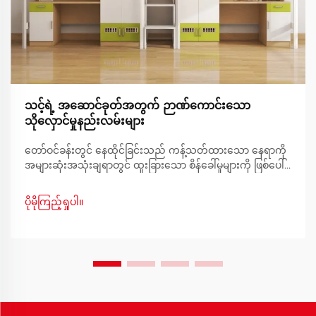
သင့်ရဲ့ အဆောင်ခုတ်အတွက် ဉာဏ်ကောင်းသော
သိုလှောင်မှုနည်းလမ်းများ
တော်ဝင်ခန်းတွင် နေထိုင်ခြင်းသည် ကန့်သတ်ထားသော နေရာကို
အများဆုံးအသုံးချရာတွင် ထူးခြားသော စိန်ခေါ်မှုများကို ဖြစ်ပေါ်
စေပြီး အိပ်စက်ရာနေရာအနီးတွင် အထူးသဖြင့် ခက်ခဲမှုရှိပါသည်။
စနစ်တကျစီမံထားသော တော်ဝင်ခန်းအိပ်ရာ စီမံခန့်ခွဲမှုသည်
ပိုမိုကြည့်ရှုပါ။
သင့်နေရာကျဉ်းကို လုပ်ဆောင်နိုင်ပြီး သက်တောင့်သက်သာရှိ
သော နေထိုင်မှုပတ်ဝန်းကျင်တစ်ခုအဖြစ် ပြောင်းလဲပေးနိုင်
ပါသည်။