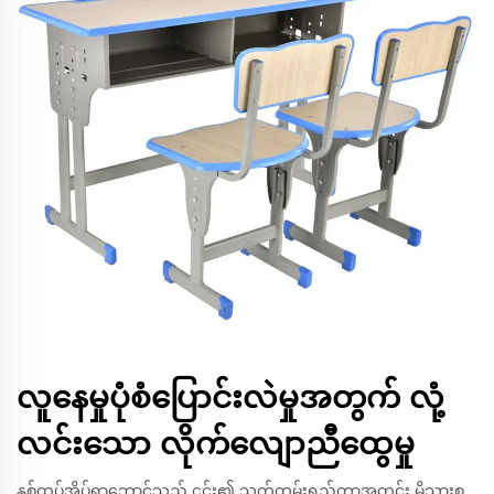
လူနေမှုပုံစံပြောင်းလဲမှုအတွက် လုံ့
လင်းသော လိုက်လျောညီထွေမှု
နှစ်ထပ်အိပ်ရာဘောင်သည် ၎င်း၏ သက်တမ်းရှည်တာအတွင်း မိသားစု