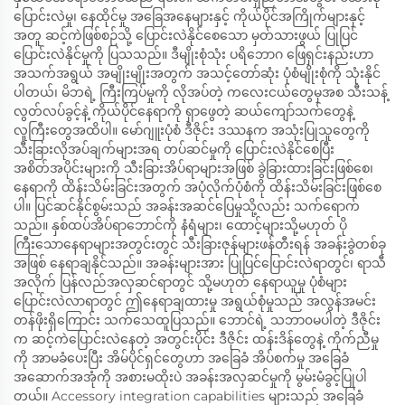
ပြောင်းလဲမှု၊ နေထိုင်မှု အခြေအနေများနှင့် ကိုယ်ပိုင်အကြိုက်များနှင့်
အတူ ဆင့်ကဲဖြစ်စဉ်သို့ ပြောင်းလဲနိုင်စေသော မှတ်သားဖွယ် ပြုပြင်
ပြောင်းလဲနိုင်မှုကို ပြသသည်။ ဒီမျိုးစုံသုံး ပရိဘောဂ ဖြေရှင်းနည်းဟာ
အသက်အရွယ် အမျိုးမျိုးအတွက် အသင့်တော်ဆုံး ပုံစံမျိုးစုံကို သုံးနိုင်
ပါတယ်၊ မိဘရဲ့ ကြီးကြပ်မှုကို လိုအပ်တဲ့ ကလေးငယ်တွေမှအစ သီးသန့်
လွတ်လပ်ခွင့်နဲ့ ကိုယ်ပိုင်နေရာကို ရှာဖွေတဲ့ ဆယ်ကျော်သက်တွေနဲ့
လူကြီးတွေအထိပါ။ မော်ဂျူးပုံစံ ဒီဇိုင်း ဒဿနက အသုံးပြုသူတွေကို
သီးခြားလိုအပ်ချက်များအရ တပ်ဆင်မှုကို ပြောင်းလဲနိုင်စေပြီး
အစိတ်အပိုင်းများကို သီးခြားအိပ်ရာများအဖြစ် ခွဲခြားထားခြင်းဖြစ်စေ၊
နေရာကို ထိန်းသိမ်းခြင်းအတွက် အပုံလိုက်ပုံစံကို ထိန်းသိမ်းခြင်းဖြစ်စေ
ပါ။ ပြင်ဆင်နိုင်စွမ်းသည် အခန်းအဆင်ပြေမှုသို့လည်း သက်ရောက်
သည်။ နှစ်ထပ်အိပ်ရာဘောင်ကို နံရံများ၊ ထောင့်များသို့မဟုတ် ပို
ကြီးသောနေရာများအတွင်းတွင် သီးခြားဇုန်များဖန်တီးရန် အခန်းခွဲတစ်ခု
အဖြစ် နေရာချနိုင်သည်။ အခန်းများအား ပြုပြင်ပြောင်းလဲရာတွင်၊ ရာသီ
အလိုက် ပြန်လည်အလှဆင်ရာတွင် သို့မဟုတ် နေရာယူမှု ပုံစံများ
ပြောင်းလဲလာရာတွင် ဤနေရာချထားမှု အရွယ်စုံမှုသည် အလွန်အမင်း
တန်ဖိုးရှိကြောင်း သက်သေထူပြသည်။ ဘောင်ရဲ့ သဘာ၀မပါတဲ့ ဒီဇိုင်း
က ဆင့်ကဲပြောင်းလဲနေတဲ့ အတွင်းပိုင်း ဒီဇိုင်း ထန်းဒိန်တွေနဲ့ ကိုက်ညီမှု
ကို အာမခံပေးပြီး အိမ်ပိုင်ရှင်တွေဟာ အခြေခံ အိပ်စက်မှု အခြေခံ
အဆောက်အအုံကို အစားမထိုးပဲ အခန်းအလှဆင်မှုကို မွမ်းမံခွင့်ပြုပါ
တယ်။ Accessory integration capabilities များသည် အခြေခံ