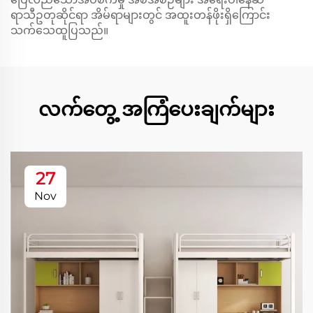
ရာသီဥတုဆိုင်ရာ အိမ်ရာများတွင် အထူးတန်ဖိုးရှိကြောင်း
သက်သေထူပြသည်။
လက်တွေ့ အကြံပေးချက်များ
27
Nov