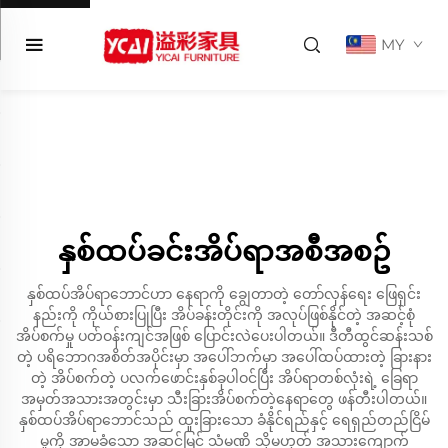
MY
နှစ်ထပ်ခင်းအိပ်ရာအစီအစဥ်
နှစ်ထပ်အိပ်ရာဘောင်ဟာ နေရာကို ချွေတာတဲ့ တော်လှန်ရေး ဖြေရှင်း
နည်းကို ကိုယ်စားပြုပြီး အိပ်ခန်းတိုင်းကို အလုပ်ဖြစ်နိုင်တဲ့ အဆင့်စုံ
အိပ်စက်မှု ပတ်ဝန်းကျင်အဖြစ် ပြောင်းလဲပေးပါတယ်။ ဒီတီထွင်ဆန်းသစ်
တဲ့ ပရိဘောဂအစိတ်အပိုင်းမှာ အပေါ်ဘက်မှာ အပေါ်ထပ်ထားတဲ့ ခြားနား
တဲ့ အိပ်စက်တဲ့ ပလက်ဖောင်းနှစ်ခုပါဝင်ပြီး အိပ်ရာတစ်လုံးရဲ့ ခြေရာ
အမှတ်အသားအတွင်းမှာ သီးခြားအိပ်စက်တဲ့နေရာတွေ ဖန်တီးပါတယ်။
နှစ်ထပ်အိပ်ရာဘောင်သည် ထူးခြားသော ခံနိုင်ရည်နှင့် ရေရှည်တည်ငြိမ်
မှုကို အာမခံသော အဆင့်မြင့် သံမဏိ သို့မဟုတ် အသားကျောက်