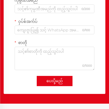
ကုမ္ပဏီအမည်
0/200
ဝှပ်စ်အက်ပ်
0/100
စာတို
0/1000
ပေးပို့မည်