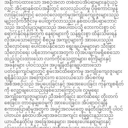
အနီးကပ်ထားသော အစဉ်အလာ တစ်ထပ်အိပ်ရာများနှင့်ယှဉ်
လျှင် အိပ်ရာနှစ်ထပ်အနီးတွင် လေလည်ပတ်မှု ပိုမိုကောင်းမွန်
လာခြင်းကြောင့် လေဝင်လေထွက်မှုအကျိုးကျေးဇူးများသည်
မျဉ်းလိုက်ဒီဇိုင်းမှ ပေါ်ထွက်လာသည်။ နှစ်ထပ်အိပ်ရာဘောင်
သည် အသုံးပြုသူများသည် အပေါ်ထပ်သို့ ဘေးကင်းစွာ ဝင်
ရောက်နိုင်ရန်အတွက် နေရာများကို သန့်ရှင်းစွာ ထိန်းသိမ်းရန်
လိုအပ်သောကြောင့် စီစဉ်မှု အကျင့်များကို အားပေးသည်။
သိုလှောင်ရေး ပေါင်းစပ်နိုင်သော ရွေးချယ်မှုများမှာ သီးခြား
သိုလှောင်ရေး ပရိဘောဂများအတွက် လိုအပ်ချက်မရှိစေသော
ထည့်သွင်းထားသော လက်ကိုင်သေတ္တာများ၊ စင်္ကြံများနှင့်
အခန်းများ ပါဝင်သည်။ အပူချိန်ထိန်းချုပ်ထားသော
ပတ်ဝန်းကျင်များတွင် စွမ်းအင်ထိရောက်မှု အကျိုးကျေးဇူးများ
ရရှိနိုင်သည်၊ အကြောင်းက သေးငယ်သော အိပ်စက်မှု
အစီအစဉ်သည် အပူပေးခြင်းနှင့် အအေးပေးခြင်း ကုန်ကျစရိတ်
ကို လျှော့ချပေးသည်ဖြစ်သောကြောင့်ပါ။ လူမှုရေး
အကျိုးကျေးဇူးများမှာ ညီအစ်ကိုချင်း ဆက်ဆံရေး တိုးတက်
စေခြင်း၊ တာဝန်မျှဝေမှုကို အားပေးခြင်း၊ အိပ်ရာဝင်ချိန်
စကားပြောဆိုမှုအတွက် အခွင့်အလမ်းတွေ ဖန်တီးခြင်းတို့ ပါဝင်
ပါတယ်။ နှစ်ထပ်အိပ်ရာအခင်းအကျင်း ဖြေရှင်းနည်းသည်
ယာယီနေထိုင်မှု အခြေအနေများ၊ အရေးပေါ်နေရာများနှင့်
ပြေလည်သောအိပ်စက်မှု အစီအစဉ်များ အရေးပါနေဆဲ