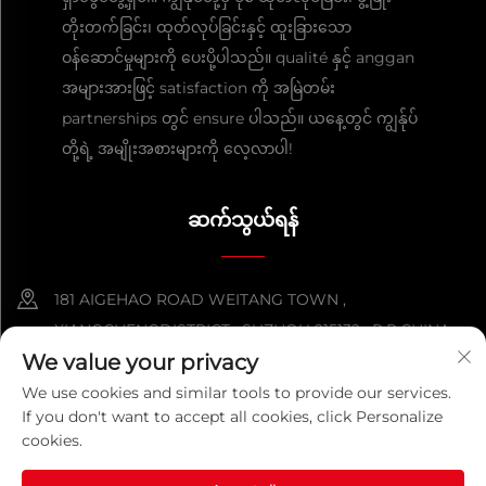
တိုးတက်ခြင်း၊ ထုတ်လုပ်ခြင်းနှင့် ထူးခြားသော
ဝန်ဆောင်မှုများကို ပေးပို့ပါသည်။ qualité နှင့် anggan
အများအားဖြင့် satisfaction ကို အမြဲတမ်း
partnerships တွင် ensure ပါသည်။ ယနေ့တွင် ကျွန်ုပ်
တို့ရဲ့ အမျိုးအစားများကို လေ့လာပါ!
ဆက်သွယ်ရန်
181 AIGEHAO ROAD WEITANG TOWN ,
XIANGCHENGDISTRICT , SUZHOU 215132 , P.R.CHINA
We value your privacy
+86-152 5000 0863
We use cookies and similar tools to provide our services.
If you don't want to accept all cookies, click Personalize
[email protected]
cookies.