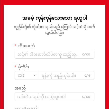
အခမဲ့ ကုန်ကုန်သေးသေး ရယူပါ
ကျွန်ုပ်တို့၏ ကိုယ်စားလှယ်သည် မကြာမီ သင့်ထံသို့ ဆက်
သွယ်ပါမည်။
အီးမေးလ်
0/100
မိုဘိုင်း
ကုဒ်
0/16
အမည်
0/100