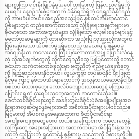
များစွာကြာ ရင်းနှီးမြှုပ်နှံမှုအပေါ် ထူးခြားတဲ့ ပြန်လည်ရရှိမှုကို
ပေးရင်း နေ့စဉ်သုံးစွဲမှုအတွက် ခံနိုင်ရည်ရှိတဲ့ ရေရှည်ခံနိုင်ရည်
ကို အာမခံပါတယ်။ အရည်အသွေးမြင့် နှစ်ထပ်အိပ်ရာဘောင်
ပုံစံများတွင် တည်ဆောက်ထားသော လုံခြုံရေးအချက်များမှာ
ခိုင်မာသော အကာအကွယ်များ၊ လုံခြုံသော လှေခါးစနစ်များနှင့်
မတော်တဆမှုများကို တားဆီးကာ အသုံးပြုသူအားလုံးအတွက်
ငြိမ်းချမ်းသော အိပ်စက်မှုရရှိစေသည့် အလေးချိန်ဖြန့်ဝေမှု
အင်ဂျင်နီယာ ကလေးတွေ ကြီးပြင်းလာတာနဲ့အမျှ ပြောင်းလဲနေ
တဲ့ လိုအပ်ချက်တွေကို လိုက်လျောညီထွေ ပြုပြင်ထားလို့ ဘောင်
ခင်းဟာ သက်တမ်းတစ်ခုလုံးမှာ မတူညီတဲ့ ရည်ရွယ်ချက်တွေ
ကို ဖြည့်ဆည်းပေးနိုင်တယ်။ လွယ်ကူစွာ တပ်ဆင်နိုင်ပြီး ဖြုတ်
နိုင်မှုကြောင့် နှစ်ထပ်အိပ်ရာဘောင်ကို အလွန်သယ်ဆောင်နိုင်ပြီး
စစ်တပ် မိသားစုတွေ၊ ကောလိပ်ကျောင်းသားတွေနဲ့ မကြာခဏ
ပြောင်းရွေ့တဲ့ ငှားရမ်းသူတွေအတွက် အကောင်းဆုံးပါ။
ခေတ်သစ်ဒီဇိုင်းများတွင် အခန်းတွင်းဒီဇိုင်းပုံစံအမျိုးမျိုးမှအစ
ရိုးရာအလှဆင်မှုစနစ်များအထိ အစိတ်အပိုင်းများပါဝင်သည်။
မြင့်မားတဲ့ အိပ်စက်မှုအနေအထားက စိတ်ပိုင်းဆိုင်ရာ
အကျိုးကျေးဇူးတွေပေးပါတယ်။ အကြောင်းက ကလေးတွေနဲ့
လူကြီးတွေ အများအပြားဟာ အထက်ထပ်မှာ အိပ်ခြင်းနဲ့အတူ
လာတဲ့ ထူးခြားတဲ့ ရှုထောင့်နဲ့ စွန့်စားမှု သဘောကို ခံစားရလို့ပါ။