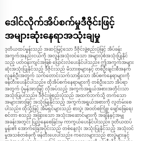
ဒေါင်လိုက်အိပ်စက်မှုဒီဇိုင်းဖြင့်
အများဆုံးနေရာအသုံးချမှု
ဒုတိယထပ်မှုန်းသည် အဆင့်မြင့်သော ဒီဇိုင်းဖွဲ့စည်းပုံဖြင့် အိပ်ခန်း
အကွက်အနည်းငယ်ကို အလွန်အသုံးဝင်သော အများပုံစံအသုံးပြုနိုင်
သည့် ပတ်ဝန်းကျင်အဖြစ် ပြောင်းလဲပေးနိုင်ပါသည်။ ဤအကွက်အများ
ဆုံးအသုံးပြုနိုင်သည့် ဒီဇိုင်းသည် မိသားစုများနှင့် တစ်ဦးချင်းစီအနက်
လူနှစ်ဦးအတွက် သက်တောင်းသက်သာရှိသော အိပ်စက်နေရာများကို
ဖန်တီးပေးနိုင်ပါသည်။ ထိုအိပ်စက်နေရာများကို တစ်ဦးသော အိပ်ရာ
အတွက် ပုံမှန်အားဖြင့် လိုအပ်သည့် အကွက်အရွယ်အစားအတိုင်းသာ
အသုံးပြုပါသည်။ ဒီဇိုင်းဖွဲ့စည်းပုံသည် အထက်ဘက်သို့ တက်သော
အများအားဖြင့် အသုံးမြုနိုင်သည့် အကွက်အရွယ်အစားကို လွတ်မ်းစေ
ပါသည်။ ထိုသို့ဖြင့် အိမ်ရှင်များသည် စားပွဲ၊ အဝတ်စင်္ကြူ၊ ဖျော်ဖြေရေး
စင်တာ စသည့် အခြားသော အသုံးအဆောင်များကို အချိန်နှင့်အမျှ
အခန်းအတွင်း ပြည့်နေစေခြင်းမှ ကာကွယ်ပေးနိုင်ပါသည်။ ဒုတိယထပ်
မှုန်း၏ အောက်ခြေအပိုင်းသည် တစ်နေ့လုံး အသုံးပြုနိုင်သည့် အသုံးဝင်
မှုအသစ်တစ်ခုကို ဖန်တီးပေးပါသည်။ ကလေးများသည် စားပွဲများနှင့်