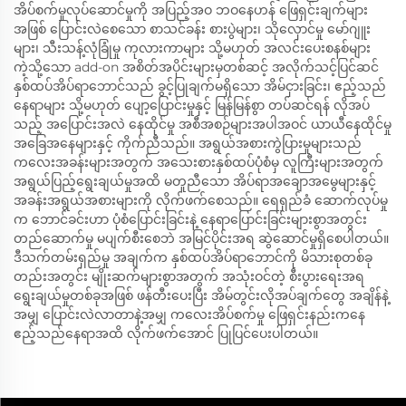
အိပ်စက်မှုလုပ်ဆောင်မှုကို အပြည့်အဝ ဘဝနေဟန် ဖြေရှင်းချက်များ
အဖြစ် ပြောင်းလဲစေသော စာသင်ခန်း စားပွဲများ၊ သိုလှောင်မှု မော်ဂျူး
များ၊ သီးသန့်လုံခြုံမှု ကုလားကာများ သို့မဟုတ် အလင်းပေးစနစ်များ
ကဲ့သို့သော add-on အစိတ်အပိုင်းများမှတစ်ဆင့် အလိုက်သင့်ပြင်ဆင်
နှစ်ထပ်အိပ်ရာဘောင်သည် ခွင့်ပြုချက်မရှိသော အိမ်ငှားခြင်း၊ ဧည့်သည်
နေရာများ သို့မဟုတ် ပျော့ပြောင်းမှုနှင့် မြန်မြန်စွာ တပ်ဆင်ရန် လိုအပ်
သည့် အပြောင်းအလဲ နေထိုင်မှု အစီအစဉ်များအပါအဝင် ယာယီနေထိုင်မှု
အခြေအနေများနှင့် ကိုက်ညီသည်။ အရွယ်အစားကွဲပြားမှုများသည်
ကလေးအခန်းများအတွက် အသေးစားနှစ်ထပ်ပုံစံမှ လူကြီးများအတွက်
အရွယ်ပြည့်ရွေးချယ်မှုအထိ မတူညီသော အိပ်ရာအချောအမွေများနှင့်
အခန်းအရွယ်အစားများကို လိုက်ဖက်စေသည်။ ရေရှည်ခံ ဆောက်လုပ်မှု
က ဘောင်ခင်းဟာ ပုံစံပြောင်းခြင်းနဲ့ နေရာပြောင်းခြင်းများစွာအတွင်း
တည်ဆောက်မှု မပျက်စီးစေဘဲ အမြင်ပိုင်းအရ ဆွဲဆောင်မှုရှိစေပါတယ်။
ဒီသက်တမ်းရှည်မှု အချက်က နှစ်ထပ်အိပ်ရာဘောင်ကို မိသားစုတစ်ခု
တည်းအတွင်း မျိုးဆက်များစွာအတွက် အသုံးဝင်တဲ့ စီးပွားရေးအရ
ရွေးချယ်မှုတစ်ခုအဖြစ် ဖန်တီးပေးပြီး အိမ်တွင်းလိုအပ်ချက်တွေ အချိန်နဲ့
အမျှ ပြောင်းလဲလာတာနဲ့အမျှ ကလေးအိပ်စက်မှု ဖြေရှင်းနည်းကနေ
ဧည့်သည်နေရာအထိ လိုက်ဖက်အောင် ပြုပြင်ပေးပါတယ်။