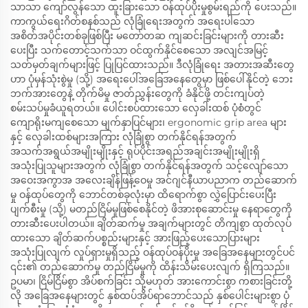
သာသာ ကျော်လွန်သော ထူးခြားသော ဝန်ထုပ်ပိုးမှုစွမ်းရည်ကို ပေးသည်။
ကာကွယ်ရေးဂိတ်စနစ်သည် လုံခြုံရေးအတွက် အရေးပါသော
အစိတ်အပိုင်းတစ်ခုဖြစ်ပြီး မတော်တဆ ကျဆင်းခြင်းများကို တားဆီး
ပေးပြီး သက်တောင့်သက်သာ ဝင်ထွက်နိုင်စေသော အလျင်အမြင့်
သတ်မှတ်ချက်များဖြင့် ပြုပြင်ထားသည်။ ဒီလုံခြုံရေး အတားအဆီးတွေ
ဟာ ပုံမှန်သုံးစွဲမှု (သို့) အရေးပေါ်အခြေအနေတွေမှာ ဖြစ်ပေါ်နိုင်တဲ့ ဘေး
ဘက်အားတွေနဲ့ တိုက်မိမှု ဇာတ်ညွှန်းတွေကို ခံနိုင်ဖို့ တင်းကျပ်တဲ့
စမ်းသပ်မှုခံယူရတယ်။ ပေါင်းစပ်ထားသော လှေခါးထစ် ပုံစံတွင်
ကျောရိုးမကျစေသော မျက်နှာပြင်များ၊ ergonomic grip area များ
နှင့် လှေခါးထစ်များအကြား လုံခြုံစွာ တက်နိုင်ရန်အတွက်
အသက်အရွယ်အမျိုးမျိုးနှင့် ရုပ်ပိုင်းအရည်အချင်းအမျိုးမျိုးရှိ
အသုံးပြုသူများအတွက် လုံခြုံစွာ တက်နိုင်ရန်အတွက် သင့်လျော်သော
အဝေးအကွာအ အလေးချိန်ဖြန့်ဝေမှု အင်ဂျင်နီယာပညာက တည်ဆောက်
မှု ဝန်ထုပ်တွေကို ဘောင်တစ်ခုလုံးမှာ ထိရောက်စွာ လွှဲပြောင်းပေးပြီး
ပျက်စီးမှု (သို့) မတည်ငြိမ်မှုဖြစ်စေနိုင်တဲ့ ဖိအားစုဆောင်းမှု နေရာတွေကို
တားဆီးပေးပါတယ်။ ချိတ်ဆက်မှု အချက်များတွင် တိကျစွာ ထုတ်လုပ်
ထားသော ချိတ်ဆက်ပစ္စည်းများနှင့် အားဖြည့်ပေးသောပြားများ
အသုံးပြုလျက် လှုပ်ရှားမှုရှိသည့် ဝန်ထုပ်ဝန်ပိုးမှု အခြေအနေများတွင်ပင်
၎င်း၏ တည်ဆောက်မှု တည်ငြိမ်မှုကို ထိန်းသိမ်းပေးလျက် ရှိကြသည်။
ဥပမာ၊ ငြိမ်ငြိမ်စွာ အိပ်စက်ခြင်း သို့မဟုတ် အားကောင်းစွာ ကစားခြင်းတို့
လို အခြေအနေများတွင် နှစ်ထပ်အိပ်ရာဘောင်သည် နှစ်ပေါင်းများစွာ ပုံ