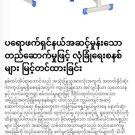
ပရောဖက်ရှင်နယ်အဆင့်မှုန်းသော
တည်ဆောက်မှုဖြင့် လုံခြုံရေးစနစ်
များ မြင့်တင်ထားခြင်း
နှစ်ထပ်အိပ်ရာဘောင်သည် အသုံးပြုသူအားလုံးအတွက် အတတ်နိုင်ဆုံး
ကာကွယ်မှုရရှိစေရန်အတွက် ကျယ်ပြန့်သော အင်ဂျင်နီယာ သုတေသန
နှင့် လက်တွေ့ကမ္ဘာ စမ်းသပ်မှုများဖြင့် ဒီဇိုင်းထုတ်လုပ်ထားသော
အပြည့်အဝလုံခြုံရေးစနစ်များ ပါဝင်သည်။ ကျွမ်းကျင်အဆင့်
ဆောက်လုပ်ရေး စံနှုန်းတွေဟာ ကုန်ကြမ်းရွေးချယ်မှုကနေ နောက်ဆုံး
တပ်ဆင်မှု လုပ်ငန်းစဉ်အထိ ထုတ်လုပ်မှု လုပ်ငန်းစဉ်ရဲ့ ရှုထောင့်တိုင်းကို
ထိန်းချုပ်ပါတယ်။ မြင့်မားသော ခိုင်မာမှုရှိသော သံမဏိပေါင်းစပ်ပစ္စည်း
များ သို့မဟုတ် အဆင့်မြင့် သစ်သားအသားများသည် တည်ဆောက်မှု
အခြေခံကို တည်ဆောက်ပြီး စက်မှုလုံခြုံရေးလိုအပ်ချက်များကို သိသိ