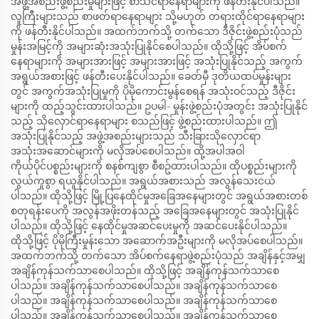
အဖွဲ့အစည်းဖွဲ့စည်းမှုများဖြင့် စာသင်ရာနေရာများကို ဖန်တီးနိုင်ပါသည်။
လူကြီးများသည် စာဖတ်ရာနေရာများ သို့မဟုတ် တရားထိုင်ရာနေရာများ
ကို ဖန်တီးနိုင်ပါသည်။ အထက်ဘက်သို့ တက်သော ဒီဇိုင်းဖွဲ့စည်းပုံသည်
မှုန်းအမြင့်ကို အများဆုံးအသုံးပြုနိုင်စေပါသည်။ ထိုသို့ဖြင့် အိပ်စက်
နေရာများကို အများအားဖြင့် အများအားဖြင့် အသုံးပြုနိုင်သည့် အကွက်
အရွယ်အစားဖြင့် ဖန်တီးပေးနိုင်ပါသည်။ ခေတ်မှီ ဒုတိယထပ်မှုန်းများ
တွင် အကွက်အသုံးပြုမှုကို ပိုမိုကောင်းမွန်စေရန် အသုံးဝင်သည့် ဒီဇိုင်း
များကို ထည့်သွင်းထားပါသည်။ ဥပမါ- မှုန်းဖွဲ့စည်းပုံအတွင်း အသုံးပြုနိုင်
သည့် သိုလှောင်ရာနေရာများ စသည်ဖြင့် ဖွဲ့စည်းထားပါသည်။ ဤ
အသုံးပြုနိုင်သည့် အဖွဲ့အစည်းများသည် သီးခြားသိုလှောင်ရာ
အသုံးအဆောင်များကို မလိုအပ်စေပါသည်။ ထို့အပါအဝါ
ကိုယ်ပိုင်ပစ္စည်းများကို စနစ်ကျစွာ စီစဥ်ထားပါသည်။ ထိုပစ္စည်းများကို
လွယ်ကူစွာ ရယူနိုင်ပါသည်။ အရွယ်အစားသည် အလွန်သေးငယ်
ပါသည်။ ထိုသို့ဖြင့် မြို့ပြနေထိုင်မှုအခြေအနေများတွင် အရွယ်အစားတစ်
စတုရန်းပေကို အလွန်အဖိုးတန်သည့် အခြေအနေများတွင် အသုံးပြုနိုင်
ပါသည်။ ထိုသို့ဖြင့် နေထိုင်မှုအဆင်ပေးမှုကို အဆင်ပေးနိုင်ပါသည်။
ထိုသို့ဖြင့် ပိုမိုကြီးမှုန်းသော အဆောက်အဦးများကို မလိုအပ်စေပါသည်။
အထက်ဘက်သို့ တက်သော အိပ်စက်နေရာဖွဲ့စည်းပုံသည် အချိန်နှင့်အမျှ
အချိန်ကုန်သက်သာစေပါသည်။ ထိုသို့ဖြင့် အချိန်ကုန်သက်သာစေ
ပါသည်။ အချိန်ကုန်သက်သာစေပါသည်။ အချိန်ကုန်သက်သာစေ
ပါသည်။ အချိန်ကုန်သက်သာစေပါသည်။ အချိန်ကုန်သက်သာစေ
ပါသည်။ အချိန်ကုန်သက်သာစေပါသည်။ အချိန်ကုန်သက်သာစေ