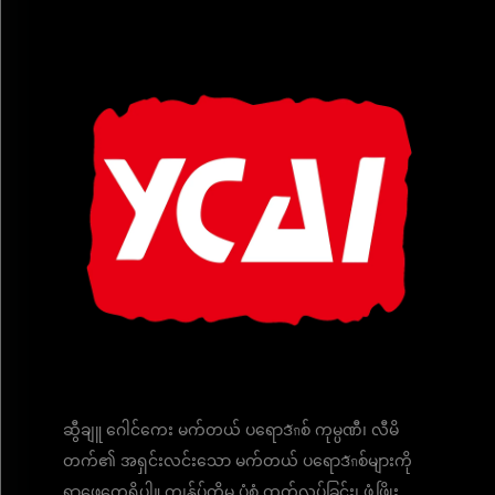
ဆွီချူ ဂေါင်ကေး မက်တယ် ပရောဒักစ် ကုမ္ပဏီ၊ လီမိ
တက်၏ အရှင်းလင်းသော မက်တယ် ပရောဒักစ်များကို
ရှာဖွေတွေ့ရှိပါ။ ကျွန်ုပ်တို့မှ ပုံစံ ထုတ်လုပ်ခြင်း၊ ဖွံ့ဖြိုး