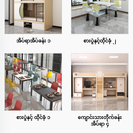
အိပ်ရာအိပ်ခန်း ၁
စားပွဲနှင့်ထိုင်ခုံ ၂
စားပွဲနှင့် ထိုင်ခုံ ၁
ကျောင်းသားတိုက်ခန်း
အိပ်ရာ ၄