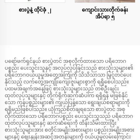
စားပွဲနဲ့ ထိုင်ခုံ ၂
ကျောင်းသားတိုက်ခန်း
အိပ်ရာ ၅
ပရော်ဖက်ရှင်နယ် စားပွဲတင် အစုလိုက်ထားသော ပရိဘောဂ
ပစ္စည်း ပေးသွင်းသူနှင့် အလုပ်လုပ်ခြင်းသည် စားသုံးသူများ၏
ပရိဘောဂဝယ်ယူမှုအတွေ့အကြုံကို သိသိသာသာ မြှင့်တင်ပေး
နိုင်သည့် လက်တွေ့အကျိုးကျေးဇူးများစွာကို ရရှိစေပါသည်။
ပထမအချက်အနေဖြင့် စားသုံးသူများသည် တစ်ဦးချင်း
ထုတ်လုပ်သူများနှင့် တိုက်ရိုက်ဆက်ဆံပါက ရရှိရန် မဖြစ်နိုင်
သော ကုန်ပစ္စည်းများ၏ ကျယ်ပြန့်သော ရွေးချယ်စရာများကို
ရရှိမည်ဖြစ်ပါသည်။ ယုံကြည်စိတ်ချရသော စားပွဲတင် အစု
လိုက်ထားသော ပရိဘောဂပစ္စည်း ပေးသွင်းသူသည် ပရိဘောဂ
ထုတ်လုပ်သူများနှင့် ဆက်ဆံရေးကို ထိန်းသိမ်းထားပြီး
စားသုံးသူများအား စတိုင်အမျိုးအစားများ၊ ပစ္စည်းအမျိုးအစား
များနှင့် ဈေးနှုန်းအဆင့်အတန်းများကို ဝယ်ယူမှုလမ်းကြောင်း