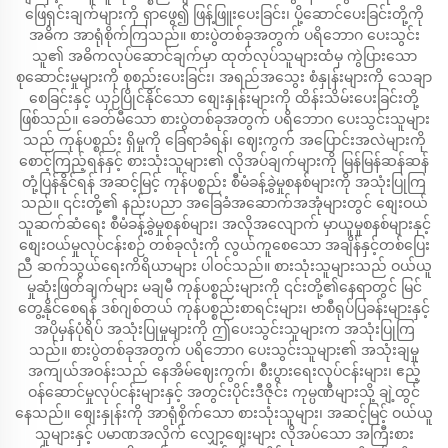
ဖြေရှင်းချက်များကို ရှာဖွေ၍ ဖြန့်ဖြူးပေးခြင်း၊ ပို့ဆောင်ပေးခြင်းတို့ကို
အဓိက အာရုံစိုက်ကြသည်။ စားပွဲတစ်ခုအတွက် ပရိဘောဂ ပေးသွင်း
သူ၏ အဓိကလုပ်ဆောင်ချက်မှာ ထုတ်လုပ်သူများထံမှ ကွဲပြားသော
စုဆောင်းမှုများကို စုစည်းပေးခြင်း၊ အရည်အသွေး စံနှုန်းများကို သေချာ
စေခြင်းနှင့် ယှဉ်ပြိုင်နိုင်သော စျေးနှုန်းများကို ထိန်းသိမ်းပေးခြင်းတို့
ဖြစ်သည်။ ခေတ်မီသော စားပွဲတစ်ခုအတွက် ပရိဘောဂ ပေးသွင်းသူများ
သည် ကုန်ပစ္စည်း ရှိမှုကို ခြေရာခံရန်၊ ဈေးကွက် အပြောင်းအလဲများကို
စောင့်ကြည့်ရန်နှင့် စားသုံးသူများ၏ လိုအပ်ချက်များကို မြန်မြန်ဆန်ဆန်
တုံ့ပြန်နိုင်ရန် အဆင့်မြင့် ကုန်ပစ္စည်း စီမံခန့်ခွဲမှုစနစ်များကို အသုံးပြုကြ
သည်။ ၎င်းတို့၏ နည်းပညာ အခြေခံအဆောက်အအုံများတွင် စျေးဝယ်
သူဆက်ဆံရေး စီမံခန့်ခွဲမှုစနစ်များ၊ အလိုအလျောက် မှာယူမှုစနစ်များနှင့်
စျေးဝယ်မှုလုပ်ငန်းစဉ် တစ်ခုလုံးကို လွယ်ကူစေသော အချိန်နှင့်တစ်ပြေး
ညီ ဆက်သွယ်ရေးကိရိယာများ ပါဝင်သည်။ စားသုံးသူများသည် ဝယ်ယူ
မှုဆုံးဖြတ်ချက်များ မချမီ ကုန်ပစ္စည်းများကို ၎င်းတို့၏နေရာတွင် မြင်
တွေ့နိုင်စေရန် ဒစ်ဂျစ်တယ် ကုန်ပစ္စည်းစာရင်းများ၊ ဗာစီရုပ်ပြခန်းများနှင့်
အပိုမှန်ပုံရိပ် အသုံးပြုမှုများကို ဤပေးသွင်းသူများက အသုံးပြုကြ
သည်။ စားပွဲတစ်ခုအတွက် ပရိဘောဂ ပေးသွင်းသူများ၏ အသုံးချမှု
အကျယ်အဝန်းသည် နေအိမ်ဈေးကွက်၊ စီးပွားရေးလုပ်ငန်းများ၊ ဧည့်
ဝန်ဆောင်မှုလုပ်ငန်းများနှင့် အတွင်းပိုင်းဒီဇိုင်း ကုမ္ပဏီများသို့ ချဲ့ထွင်
နေသည်။ စျေးနှုန်းကို အာရုံစိုက်သော စားသုံးသူများ၊ အဆင့်မြင့် ဝယ်ယူ
သူများနှင့် ပမာဏအလိုက် လျှော့စျေးများ လိုအပ်သော အကြီးစား