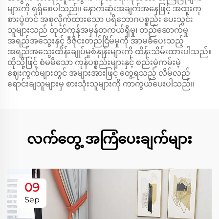
များကို ရရှိစေပါသည်။ နောက်ဆုံးအချက်အနေဖြင့် အထူးကု
စားပွဲတင် အစုလိုက်ထားသော ပရိဘောဂပစ္စည်း ပေးသွင်း
သူများသည် ထုတ်ကုန်အမှန်တကယ်ရှိမှု၊ တည်ဆောက်မှု
အရည်အသွေးနှင့် ဒီဇိုင်းတည်ငြိမ်မှုကို အာမခံပေးသည့်
အရည်အသွေးထိန်းချုပ်မှုစံနှုန်းများကို ထိန်းသိမ်းထားပါသည်။
ထိုသို့ဖြင့် စံမမီသော ကုန်ပစ္စည်းများနှင့် စည်းမဲ့ကမ်းမဲ့
ဈေးကွက်များတွင် အများအားဖြင့် တွေ့ရသည့် လိမ်လည်
ရောင်းချသူများမှ စားသုံးသူများကို ကာကွယ်ပေးပါသည်။
လက်တွေ့ အကြံပေးချက်များ
09
Sep