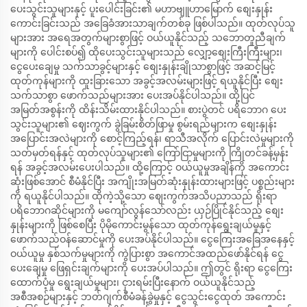
ပေးသွင်းသူများနှင့် ပူးပေါင်းခြင်း၏ မဟာဗျူဟာမြောက် စျေးနှုန်း
ကောင်းခြင်းသည် အခြေခံအားသာချက်တစ်ခု ဖြစ်ပါသည်။ ထုတ်လုပ်သူ
များအား အရေအတွက်များစွာဖြင့် ဝယ်ယူနိုင်သည့် သဘောတူညီချက်
များကို ပေါင်းစပ်၍ ထိုပေးသွင်းသူများသည် လျှော့စျေးကြီးကြီးများ၊
ငွေပေးချေမှု သက်သာခွင့်များနှင့် စျေးနှုန်းချိုသာစွာဖြင့် အဆင့်မြင့်
ထုတ်ကုန်များကို ထူးခြားသော အခွင့်အလမ်းများဖြင့် ရယူနိုင်ပြီး စျေး
သက်သာစွာ ဖောက်သည်များအား ပေးအပ်နိုင်ပါသည်။ ထို့ပြင်
အမြတ်အစွန်းကို ထိန်းသိမ်းထားနိုင်ပါသည်။ စားပွဲတင် ပရိဘောဂ ပေး
သွင်းသူများ၏ ဈေးကွက် ခွဲခြမ်းစိတ်ဖြာမှု စွမ်းရည်များက စျေးနှုန်း
အပြောင်းအလဲများကို စောင့်ကြည့်ရန်၊ ရာသီအလိုက် ပြောင်းလဲမှုများကို
သတ်မှတ်ရန်နှင့် ထုတ်လုပ်သူများ၏ ကြော်ငြာမှုများကို ကြိုတင်ခန့်မှန်း
ရန် အခွင့်အလမ်းပေးပါသည်။ ထို့ကြောင့် ဝယ်ယူမှုအချိန်ကို အကောင်း
ဆုံးဖြစ်အောင် စီမံနိုင်ပြီး အကျိုးအမြတ်ဆုံးနှုန်းထားများဖြင့် ပစ္စည်းများ
ကို ရယူနိုင်ပါသည်။ ထိုကဲ့သို့သော ဈေးကွက်အသိပညာသည် ရိုးရာ
ပရိဘောဂဆိုင်များကို မကျော်လွန်သော်လည်း ယှဉ်ပြိုင်နိုင်သည့် စျေး
နှုန်းများကို ဖြစ်စေပြီး ပိုမိုကောင်းမွန်သော ထုတ်ကုန်ရွေးချယ်မှုနှင့်
ဖောက်သည်ဝန်ဆောင်မှုကို ပေးအပ်နိုင်ပါသည်။ ငွေကြေးအခြေအနေနှင့်
ဝယ်ယူမှု နှစ်သက်မှုများကို ကွဲပြားစွာ အကောင်အထည်ဖော်နိုင်ရန် ငွေ
ပေးချေမှု ဖြေရှင်းချက်များကို ပေးအပ်ပါသည်။ ဤတွင် ရိုးရာ ငွေကြေး
ထောက်ပံ့မှု ရွေးချယ်မှုများ၊ ငှားရမ်းပြီးနောက် ဝယ်ယူနိုင်သည့်
အစီအစဉ်များနှင့် ဘတ်ဂျက်စီမံခန့်ခွဲမှုနှင့် ငွေသွင်းငွေထုတ် အကောင်း