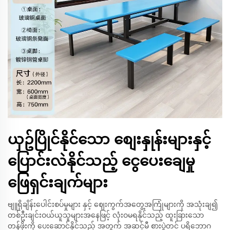
ယှဥ်ပြိုင်နိုင်သော စျေးနှုန်းများနှင့်
ပြောင်းလဲနိုင်သည့် ငွေပေးချေမှု
ဖြေရှင်းချက်များ
ဗျူရိုချိန်းပေါင်းစပ်မှုများ နှင့် ဈေးကွက်အတွေ့အကြုံများကို အသုံးချ၍
တစ်ဦးချင်းဝယ်ယူသူများအနေဖြင့် လုံးဝမရနိုင်သည့် ထူးခြားသော
တန်ဖိုးကို ပေးဆောင်နိုင်သည့် အတွက် အဆင့်မီ စားပွဲတင် ပရိဘောဂ