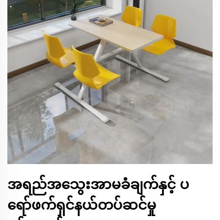
အရည်အသွေးအာမခံချက်နှင့် ပ
ရော်ဖက်ရှင်နယ်တပ်ဆင်မှု