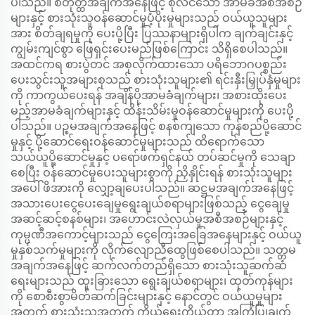
ပါသည်။ စတုတ္ထအချက်အနေဖြင့် စုံလင်သော အာမခံအစီအစဉ်
များနှင့် စားသုံးသူဝန်ဆောင်မှုပံ့ပိုးမှုများသည် ဝယ်ယူသူများ
အား စိတ်ချရမှုကို ပေးပို့ပြီး ပြဿနာများရှိပါက ချက်ချင်းနှင့်
ကျွမ်းကျင်စွာ ဖြေရှင်းပေးမည်ဖြစ်ကြောင်း သိရှိစေပါသည်။
အထင်ကရ စားပွဲတင် အစုလိုက်ထားသော ပရိဘောဂပစ္စည်း
ပေးသွင်းသူအများစုသည် စားသုံးသူများ၏ ရင်းနှီးမြှုပ်နှံမှုများ
ကို ကာကွယ်ပေးရန် အချိန်ပိုအာမခံချက်များ၊ အစားထိုးပေး
မည့်အာမခံချက်များနှင့် ထိန်းသိမ်းမှုဝန်ဆောင်မှုများကို ပေးပို့
ပါသည်။ ပဉ္စမအချက်အနေဖြင့် စနစ်ကျသော ကုန်စည်ပို့ဆောင်
မှုနှင့် ပို့ဆောင်ရေးဝန်ဆောင်မှုများသည် ထိရောက်သော
သယ်ယူပို့ဆောင်မှုနှင့် ပရော်ဖက်ရှင်နယ် တပ်ဆင်မှုကို သေချာ
စေပြီး ဝန်ဆောင်မှုပေးသူများစွာကို ညှိနှိုင်းရန် စားသုံးသူများ
အပေါ် ဖိအားကို လျှော့ချပေးပါသည်။ ဆဋ္ဌမအချက်အနေဖြင့်
အသားပေးငွေပေးချေမှုရွေးချယ်စရာများဖြစ်သည့် ငွေချေမှု
အဆင့်ဆင့်စနစ်များ၊ အဟောင်းလဲလှယ်မှုအစီအစဉ်များနှင့်
ကုမ္ပဏီအကောင့်များသည် ငွေကြေးအခြေအနေများနှင့် ဝယ်ယူ
မှုနှစ်သက်မှုများကို လိုက်လျောညီထွေဖြစ်စေပါသည်။ သတ္တမ
အချက်အနေဖြင့် ဆက်လက်တည်ရှိသော စားသုံးသူဆက်ဆံ
ရေးများသည် ထူးခြားသော ရွေးချယ်စရာများ၊ ထုတ်ကုန်များ
ကို စောစီးစွာမိတ်ဆက်ခြင်းများနှင့် နောင်တွင် ဝယ်ယူမှုများ
အတွက် စားသုံးသူအတွက် ကိုယ်ရေးကိုယ်တာ အကြံပြုချက်