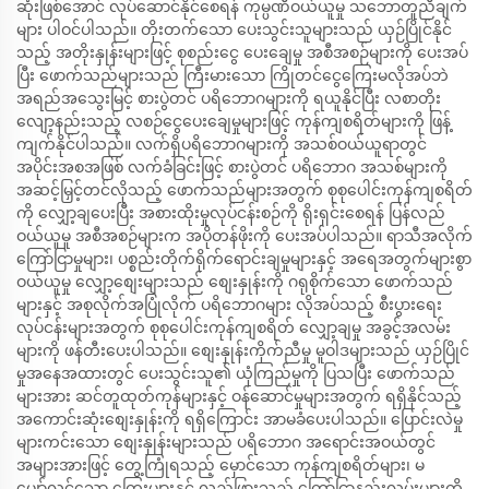
ဆုံးဖြစ်အောင် လုပ်ဆောင်နိုင်စေရန် ကုမ္ပဏီဝယ်ယူမှု သဘောတူညီချက်
များ ပါဝင်ပါသည်။ တိုးတက်သော ပေးသွင်းသူများသည် ယှဉ်ပြိုင်နိုင်
သည့် အတိုးနှုန်းများဖြင့် စုစည်းငွေ ပေးချေမှု အစီအစဉ်များကို ပေးအပ်
ပြီး ဖောက်သည်များသည် ကြီးမားသော ကြိုတင်ငွေကြေးမလိုအပ်ဘဲ
အရည်အသွေးမြင့် စားပွဲတင် ပရိဘောဂများကို ရယူနိုင်ပြီး လစာတိုး
လျော့နည်းသည့် လစဉ်ငွေပေးချေမှုများဖြင့် ကုန်ကျစရိတ်များကို ဖြန့်
ကျက်နိုင်ပါသည်။ လက်ရှိပရိဘောဂများကို အသစ်ဝယ်ယူရာတွင်
အပိုင်းအစအဖြစ် လက်ခံခြင်းဖြင့် စားပွဲတင် ပရိဘောဂ အသစ်များကို
အဆင့်မြှင့်တင်လိုသည့် ဖောက်သည်များအတွက် စုစုပေါင်းကုန်ကျစရိတ်
ကို လျှော့ချပေးပြီး အစားထိုးမှုလုပ်ငန်းစဉ်ကို ရိုးရှင်းစေရန် ပြန်လည်
ဝယ်ယူမှု အစီအစဉ်များက အပိုတန်ဖိုးကို ပေးအပ်ပါသည်။ ရာသီအလိုက်
ကြော်ငြာမှုများ၊ ပစ္စည်းတိုက်ရိုက်ရောင်းချမှုများနှင့် အရေအတွက်များစွာ
ဝယ်ယူမှု လျှော့စျေးများသည် စျေးနှုန်းကို ဂရုစိုက်သော ဖောက်သည်
များနှင့် အစုလိုက်အပြုံလိုက် ပရိဘောဂများ လိုအပ်သည့် စီးပွားရေး
လုပ်ငန်းများအတွက် စုစုပေါင်းကုန်ကျစရိတ် လျှော့ချမှု အခွင့်အလမ်း
များကို ဖန်တီးပေးပါသည်။ စျေးနှုန်းကိုက်ညီမှု မူဝါဒများသည် ယှဉ်ပြိုင်
မှုအနေအထားတွင် ပေးသွင်းသူ၏ ယုံကြည်မှုကို ပြသပြီး ဖောက်သည်
များအား ဆင်တူထုတ်ကုန်များနှင့် ဝန်ဆောင်မှုများအတွက် ရရှိနိုင်သည့်
အကောင်းဆုံးစျေးနှုန်းကို ရရှိကြောင်း အာမခံပေးပါသည်။ ပြောင်းလဲမှု
များကင်းသော စျေးနှုန်းများသည် ပရိဘောဂ အရောင်းအဝယ်တွင်
အများအားဖြင့် တွေ့ကြုံရသည့် မှောင်သော ကုန်ကျစရိတ်များ၊ မ
မျှော်လင့်သော ကြေးများနှင့် လှည့်ဖြားသည့် ကြော်ငြာနည်းလမ်းများကို