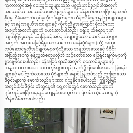
ကုလားထိုင်အစုံ ပေးသွင်းသူများသည် ပစ္စည်းတစ်ခုချင်းစီအတွက်
အသေးစိတ် အသေးစိတ်ဖော်ပြချက်များကို ထိန်းသိမ်းထားပြီး ဝန်အားခံ
နိုင်မှု၊ စီမံဆောက်လုပ်မှုလိုအပ်ချက်များ၊ ထိန်းသိမ်းမှုညွှန်ကြားချက်များ
နှင့် အခန်းအရွယ်အစားများနှင့် ကိုက်ညီမှုအကြောင်း စုံလင်သော
အချက်အလက်များကို ပေးဆောင်ပါသည်။ ရွေးချယ်စရာများ၏
ကျယ်ပြန့်မှုသည် သီးခြားလိုအပ်ချက်များရှိသော ဖောက်သည်များ
အတွက် အထူးအမြင့်ရှိမှု၊ မသမာသော အခန်းပုံစံများ (သို့) အထူး
လုပ်ဆောင်မှုလိုအပ်ချက်များကဲ့သို့သော အရည်အသွေးနှင့် ဒီဇိုင်း
အပြည့်အဝကို စွန့်လွှတ်စရာမလိုဘဲ သင့်တော်သော ဖြေရှင်းချက်များကို
ရှာဖွေနိုင်စေပါသည်။ ထို့အပြင် ရာသီအလိုက် စုဆောင်းမှုများနှင့်
ကန့်သတ်ထားသော ထုတ်ကုန်များသည် လက်ရှိဖြစ်ပေါ်နေသော ဖြစ်ရပ်
များနှင့် ပေါ်ထွက်လာသော ပုံစံများကို ရောင်ပြန်ဟပ်သည့် ထူးခြားသော
ဒီဇိုင်းများကို ဖောက်သည်များအား ရယူနိုင်စေပါသည်။ ဤသို့ဖြင့်
အတွင်းပိုင်းဒီဇိုင်း တီထွင်မှု၏ ရှေ့တန်းတွင် ဖောက်သည်များကို
ရပ်တည်စေပြီး ရေရှည်ကျေနပ်မှုအတွက် အမြဲတမ်း ဆွဲဆောင်မှုကို
ထိန်းသိမ်းထားပါသည်။