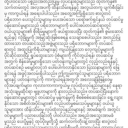
တို့ပါဝင်သော ပစ္စည်းအတည်ပြုမှု လုပ်ငန်းစဉ်များသည် ထုတ်ကုန်၏
သက်တမ်းတွင် အလှအပကို ထိန်းသိမ်းရန်နှင့် အလွယ်တကူ ပျက်စီးခြင်း
မှ ကာကွယ်ရန် အရေးပါပါသည်။ အတွေ့အကြုံရှိသော စားပွဲတင်
ပရိဘောဂ ပေးသွင်းသူများမှ ပေးအပ်သော ပရော်ဖက်ရှင်နယ် တပ်ဆင်မှု
ဝန်ဆောင်မှုများသည် ပရိဘောဂများကို ပေါင်းစပ်တပ်ဆင်ရာတွင်
ဝယ်ယူသူများ၏ စိုးရိမ်မှုများကို ဖယ်ရှားပေးပြီး ထုတ်ကုန်၏ စွမ်းဆောင်
ရည်နှင့် လုံခြုံမှုကို အမြင့်ဆုံးဖြစ်စေရန် သေချာစေပါသည်။ အတည်ပြု
ထားသော တပ်ဆင်သည့်အဖွဲ့များသည် ပရိဘောဂများကို တပ်ဆင်
ရာတွင် အထူးပြုကိရိယာများနှင့် ကျယ်ပြန့်သော လေ့ကျင့်မှုများကို
ပိုင်ဆိုင်ထားပြီး ရှုပ်ထွေးသော ပုံစံများကို ကိုင်တွယ်ရန်၊ တပ်ဆင်မှု
အတွက် စိန်ခေါ်မှုများရှိသော ပတ်ဝန်းကျင်များတွင် လှည့်လည်ရန်နှင့်
တပ်ဆင်စဉ် မမျှော်လင့်ဘဲ ပေါ်ပေါက်လာနိုင်သော ပြဿနာများကို ဖြေ
ရှင်းရန် အခွင့်အလမ်းရှိပါသည်။ ဤကျွမ်းကျင်သူများသည် ပရိဘောဂ
များနှင့် ပတ်ဝန်းကျင်ကို ကာကွယ်ရန်အတွက် အလေးချိန်ဖြန့်ဝေမှု
လိုအပ်ချက်များ၊ ကုလားကာကာကွယ်မှု လုပ်ထုံးလုပ်နည်းများနှင့် နေရာ
အသုံးချမှုဆိုင်ရာ ဗျူဟာများကို နားလည်ပါသည်။ တပ်ဆင်ပြီးနောက်
ဝန်ဆောင်မှုများတွင် တပ်ဆင်မှု မှန်ကန်မှုကို စိစစ်စစ်ဆေးခြင်း၊ ရွေ့လျား
နိုင်သော အစိတ်အပိုင်းများ၏ လည်ပတ်မှုစမ်းသပ်မှုများနှင့် ဝယ်ယူ
သူများအား ထိန်းသိမ်းမှု လုပ်ထုံးလုပ်နည်းများနှင့် အာမခံချက် အတွင်း
ဝင်မှုများကို ပညာပေးခြင်းတို့ ပါဝင်ပါသည်။ အရည်အသွေးအာမခံ
မှုသည် ပေးပို့မှုနှင့် ထုပ်ပိုးမှုတို့သို့ ဆက်လက်တိုးချဲ့ထားပြီး စားပွဲတင်
ပရိဘောဂ ပေးသွင်းသူများသည် ပျက်စီးမှုကို ကာကွယ်ရန် ကာကွယ်ပေး