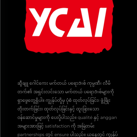
ဆွီချူ ဂေါင်ကေး မက်တယ် ပရောဒักစ် ကုမ္ပဏီ၊ လီမိ
တက်၏ အရှင်းလင်းသော မက်တယ် ပရောဒักစ်များကို
ရှာဖွေတွေ့ရှိပါ။ ကျွန်ုပ်တို့မှ ပုံစံ ထုတ်လုပ်ခြင်း၊ ဖွံ့ဖြိုး
တိုးတက်ခြင်း၊ ထုတ်လုပ်ခြင်းနှင့် ထူးခြားသော
ဝန်ဆောင်မှုများကို ပေးပို့ပါသည်။ qualité နှင့် anggan
အများအားဖြင့် satisfaction ကို အမြဲတမ်း
partnerships တွင် ensure ပါသည်။ ယနေ့တွင် ကျွန်ုပ်