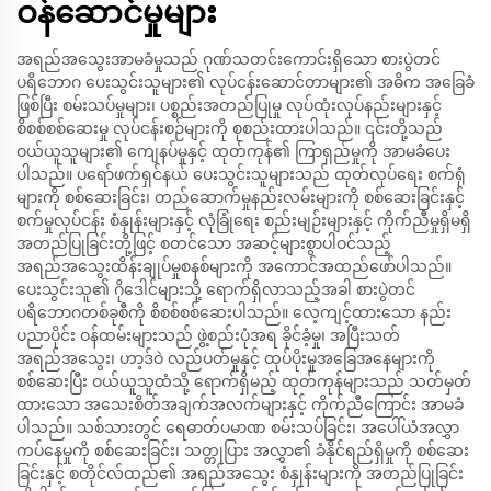
ဝန်ဆောင်မှုများ
အရည်အသွေးအာမခံမှုသည် ဂုဏ်သတင်းကောင်းရှိသော စားပွဲတင်
ပရိဘောဂ ပေးသွင်းသူများ၏ လုပ်ငန်းဆောင်တာများ၏ အဓိက အခြေခံ
ဖြစ်ပြီး စမ်းသပ်မှုများ၊ ပစ္စည်းအတည်ပြုမှု လုပ်ထုံးလုပ်နည်းများနှင့်
စိစစ်စစ်ဆေးမှု လုပ်ငန်းစဉ်များကို စုစည်းထားပါသည်။ ၎င်းတို့သည်
ဝယ်ယူသူများ၏ ကျေနပ်မှုနှင့် ထုတ်ကုန်၏ ကြာရှည်မှုကို အာမခံပေး
ပါသည်။ ပရော်ဖက်ရှင်နယ် ပေးသွင်းသူများသည် ထုတ်လုပ်ရေး စက်ရုံ
များကို စစ်ဆေးခြင်း၊ တည်ဆောက်မှုနည်းလမ်းများကို စစ်ဆေးခြင်းနှင့်
စက်မှုလုပ်ငန်း စံနှုန်းများနှင့် လုံခြုံရေး စည်းမျဉ်းများနှင့် ကိုက်ညီမှုရှိမရှိ
အတည်ပြုခြင်းတို့ဖြင့် စတင်သော အဆင့်များစွာပါဝင်သည့်
အရည်အသွေးထိန်းချုပ်မှုစနစ်များကို အကောင်အထည်ဖော်ပါသည်။
ပေးသွင်းသူ၏ ဂိုဒေါင်များသို့ ရောက်ရှိလာသည့်အခါ စားပွဲတင်
ပရိဘောဂတစ်ခုစီကို စိစစ်စစ်ဆေးပါသည်။ လေ့ကျင့်ထားသော နည်း
ပညာပိုင်း ဝန်ထမ်းများသည် ဖွဲ့စည်းပုံအရ ခိုင်ခံ့မှု၊ အပြီးသတ်
အရည်အသွေး၊ ဟာ့ဒ်ဝဲ လည်ပတ်မှုနှင့် ထုပ်ပိုးမှုအခြေအနေများကို
စစ်ဆေးပြီး ဝယ်ယူသူထံသို့ ရောက်ရှိမည့် ထုတ်ကုန်များသည် သတ်မှတ်
ထားသော အသေးစိတ်အချက်အလက်များနှင့် ကိုက်ညီကြောင်း အာမခံ
ပါသည်။ သစ်သားတွင် ရေဓာတ်ပမာဏ စမ်းသပ်ခြင်း၊ အပေါ်ယံအလွှာ
ကပ်နေမှုကို စစ်ဆေးခြင်း၊ သတ္တုပြား အလွှာ၏ ခံနိုင်ရည်ရှိမှုကို စစ်ဆေး
ခြင်းနှင့် စတိုင်လ်ထည်၏ အရည်အသွေး စံနှုန်းများကို အတည်ပြုခြင်း