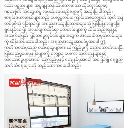
သော ပစ္စည်းများ၊ အပူချိန်ထိန်းသိမ်းထားသော သိုလှောင်ရာနှင့်
ဂရုတစိုက် ကိုင်တွယ်မှု လုပ်ထုံးလုပ်နည်းများကို အသုံးပြုပါသည်။
စာရင်းဇယားစနစ်များသည် ပေးပို့မှုလမ်းကြောင်းတစ်လျှောက် ထုတ်ကုန်
တစ်ခုစီကို ခြေရာခံပြီး အရည်အသွေးပြဿနာများကို မြန်မြန်ရှာဖွေဖြေ
ရှင်းနိုင်စေပြီး အာမခံချက်ဆိုင်ရာ မှတ်တမ်းများကို သိမ်းဆည်းရန်နှင့်
အဆက်မပြတ် မြှင့်တင်မှုလုပ်ငန်းများအတွက် အသေးစိတ်မှတ်တမ်းများ
ကို ထိန်းသိမ်းထားပါသည်။ အရည်အသွေးအာမခံမှုအပေါ် ဤ
ကတိကဝတ်မှုသည် ဝယ်ယူသူများ၏ ယုံကြည်မှုကို တည်ဆောက်ပေးပြီး
ပြန်လည်ပို့ပေးမှုနှုန်းများကို လျှော့ချပေးကာ ထုတ်ကုန်များနှင့်
ဝန်ဆောင်မှုများအပေါ် ယုံကြည်မှုနှင့် ကျေနပ်မှုအပေါ် အခြေခံ၍ ရေရှည်
ဆက်ဆံရေးများကို တည်ဆောက်ပေးပါသည်။