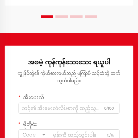
ဆက်ဆံရေးကို ခိုင်မာစေသည့်နေရာတို့ဖြစ်ပါသည်။
အခမဲ့ ကုန်ကုန်သေးသေး ရယူပါ
ကျွန်ုပ်တို့၏ ကိုယ်စားလှယ်သည် မကြာမီ သင့်ထံသို့ ဆက်
သွယ်ပါမည်။
အီးမေးလ်
0/100
မိုဘိုင်း
Code
0/16