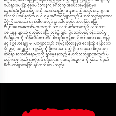
ဖယ်ရှားပေးပြီး စုစုပေါင်းကုန်ကျစရိတ်ကို အစပိုင်းမေးမြန်းမှုမှ
နောက်ဆုံးပို့ဆောင်မှုအထိ ဖောက်သည်များ နားလည်စေရန် သေချာစေ
ပါသည်။ အုပ်စုလိုက် ဝယ်ယူမှု အစီအစဉ်များသည် ဖောက်သည်များအား
ပိုမိုကြီးမားသော အော်ဒါများတွင် ပူးပေါင်းလုပ်ဆောင်နိုင်စေပြီး
စီးပွားရေးအကောင့်များအတွက် သာ သတ်မှတ်ထားသည့် လက်ကား
စျေးနှုန်းများကို ရယူနိုင်စေပြီး တစ်ဦးချင်း ပို့ဆောင်မှုနှင့် ဝန်ဆောင်မှု
စီစဉ်မှုများကို ထိန်းသိမ်းထားနိုင်ပါသည်။ ဤစုစည်းထားသော စျေးနှုန်း
နှင့် ငွေပေးချေမှု ဗျူဟာများသည် အမြင့်ဆုံးတန်ဖိုး၊ ငွေကြေး ပြောင်းလဲ
နိုင်မှုနှင့် ရေရှည် ကျေနပ်မှုကို ဦးစားပေးသည့် ရိုးသားသော စီးပွားရေး
ဆိုင်ရာ ဆက်ဆံရေးများကို ရှာဖွေနေသည့် ဖောက်သည်များအတွက် ပ
ရော်ဖက်ရှင်နယ် စားပွဲတင် ပရိဘောဂ ပေးသွင်းသူများကို နှစ်သက်ဖွယ်
မိတ်ဖက်များအဖြစ် ရပ်တည်စေပါသည်။