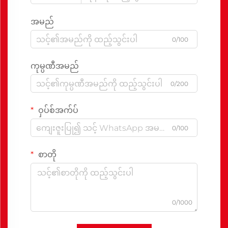
အမည်
0/100
ကုမ္ပဏီအမည်
0/200
ဝှပ်စ်အက်ပ်
0/100
စာတို
0/1000