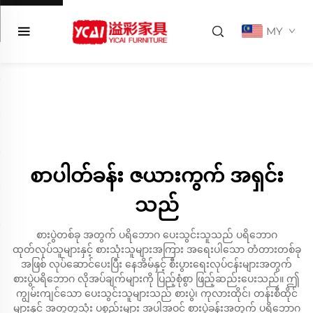
MY
စာပါတ်ခန်း ဇယားကွက် အရှင်း
သည်
စားပွဲတစ်ခု အတွက် ပရိဘောဂ ပေးသွင်းသူသည် ပရိဘောဂ
ထုတ်လုပ်သူများနှင့် စားသုံးသူများအကြား အရေးပါသော တံတားတစ်ခု
အဖြစ် လုပ်ဆောင်ပေးပြီး နေအိမ်နှင့် စီးပွားရေးလုပ်ငန်းများအတွက်
စားပွဲပရိဘောဂ လိုအပ်ချက်များကို ပြည့်စုံစွာ ဖြည့်ဆည်းပေးသည်။ ဤ
ကျွမ်းကျင်သော ပေးသွင်းသူများသည် စားပွဲ၊ ကုလားထိုင်၊ တန်းစီထိုင်
များနှင့် အတူတူသုံး ပစ္စည်းများ အပါအဝင် စားပွဲခန်းအတွက် ပရိဘောဂ