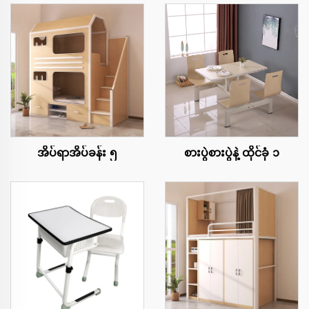
အိပ်ရာအိပ်ခန်း ၅
စားပွဲစားပွဲနဲ့ ထိုင်ခုံ ၁