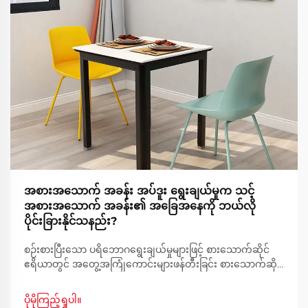
အစားအသောက် အခန်း အပ်ဒူး ရွေးချယ်မှုက သင့်
အစားအသောက် အခန်း၏ အခြေအနေကို ဘယ်လို
ပိုင်းခြားနိုင်သနည်း?
စဉ်းစားပြီးသော ပရိဘောဂရွေးချယ်မှုများဖြင့် စားသောက်ဆိုင်
ဧရိယာတွင် အတွေ့အကြုံကောင်းများဖန်တီးခြင်း စားသောက်ဆိုင်
ဧရိယာသည် အစားအစာမျှသာမဟုတ်ဘဲ အမှတ်တရများဖန်တီး
ရာနေရာ၊ စကားပြောဆိုမှုများကို ပျံ့နှံ့စေသည့်နေရာနှင့်
ပိုမိုကြည့်ရှုပါ။
အစားအစာကောင်းများနှင့် အပ်စားသောက်ဆိုင်ဧရိယာတွင်