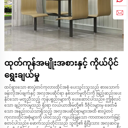
ထုတ်ကုန်အမျိုးအစားနှင့် ကိုယ်ပိုင်
ရွေးချယ်မှု
ထင်ရှားသော စားပွဲတင်ကုလားထိုင်အစုံ ပေးသွင်းသူသည် စားသောက်
ခန်းလိုအပ်ချက်နှင့် အလှအပဆိုင်ရာ နှစ်သက်မှုတိုင်းကို ဖြည့်ဆည်းပေး
နိုင်သော မတူညီသည့် ကုန်ပစ္စည်းများကို ပေးဆောင်ပါသည်။ ဤစုံလင်
သော ချဉ်းကပ်မှုသည် ရိုးရာ လယ်ယာအိမ်တို့၏ ဒီဇိုင်းများမှ ခေတ်မီ
သော အနည်းငယ်သာရှိသည့် အလှအပဆိုင်ရာများအထိ စားပွဲတင်
ကုလားထိုင်အစုံများကို ပါဝင်သည့် ကျယ်ပြန့်သော ကာတာလောက်ဖြင့်
စတင်ပါသည်။ ဖောက်သည်တိုင်းသည် သူတို့၏ ရှိပြီးသား အလှဆင်မှု