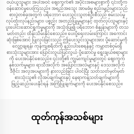
ဝယ်ယူသူများ အပါအဝင် ဈေးကွက်၏ အပိုင်းအစများစွာကို ၎င်းတို့က
ဝန်ဆောင်မှုပေးကြသည်။ အရည်အသွေး အာမခံမှု စည်းမျဉ်းများသည်
စားပွဲတစ်ခုအတွက် ပရိဘောဂ ပေးသွင်းသူတစ်ဦးစီသည် စမ်းသပ်မှု
လုပ်ထုံးလုပ်နည်းများ၊ ပစ္စည်း အတည်ပြုမှုများနှင့် ထုတ်လုပ်သူများနှင့်
ပူးပေါင်းဆောင်ရွက်မှုများကို အသုံးပြု၍ ပရိဘောဂ စံနှုန်းများကို တသ
မတ်တည်း ထိန်းသိမ်းနိုင်စေသည်။ ပေးပို့ရေးလမ်းကြောင်း အကောင်း
ဆုံးဖြစ်အောင် ပြုလုပ်ခြင်းသည် ဤပေးသွင်းသူများအား ပို့ဆောင်မှုကို
လျှော့ချရန်၊ ကုန်ကျစရိတ်ကို နည်းပါးစေရန်နှင့် ကမ္ဘာတစ်ဝှမ်းရှိ
စားသုံးသူများအား ပြောင်းလွယ်ပြင်လွယ် ပို့ဆောင်မှု ရွေးချယ်စရာများ
ကို ပေးအပ်နိုင်စေသည်။ ၎င်းတို့၏ ကျွမ်းကျင်မှုများတွင် ဈေးကွက်
နှစ်သက်မှုများ၊ ရာသီအလိုက် အပြောင်းအလဲများနှင့် ဒေသအလိုက်
ဒီဇိုင်း အလှအပများကို နားလည်ခြင်း ပါဝင်ပြီး သတ်သတ်မှတ်မှတ်
စားသုံးသူ၏ လိုအပ်ချက်များနှင့် နေရာကန့်သတ်ချက်များကို
ဖြည့်ဆည်းပေးနိုင်ရန် အကြံပြုချက်များကို ပေးအပ်နိုင်စေသည်။
ထုတ်ကုန်အသစ်များ