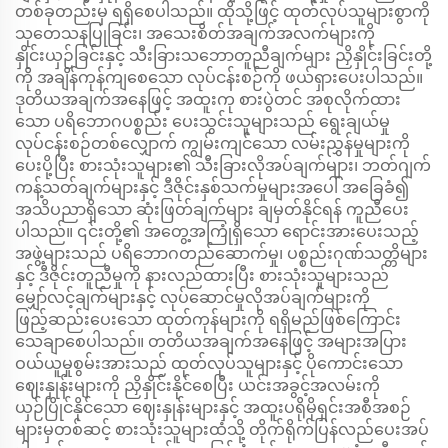
တစ်ခုတည်းမှ ရရှိစေပါသည်။ ထိုသို့ဖြင့် ထုတ်လုပ်သူများစွာကို
သုတေသနပြုခြင်း၊ အသေးစိတ်အချက်အလက်များကို
နှိုင်းယှဉ်ခြင်းနှင့် သီးခြားသဘောတူညီချက်များ ညှိနှိုင်းခြင်းတို့
ကို အချိန်ကုန်ကျစေသော လုပ်ငန်းစဉ်ကို ဖယ်ရှားပေးပါသည်။
ဒုတိယအချက်အနေဖြင့် အထူးကု စားပွဲတင် အစုလိုက်ထား
သော ပရိဘောဂပစ္စည်း ပေးသွင်းသူများသည် ရွေးချယ်မှု
လုပ်ငန်းစဉ်တစ်လျှောက် ကျွမ်းကျင်သော လမ်းညွှန်မှုများကို
ပေးပို့ပြီး စားသုံးသူများ၏ သီးခြားလိုအပ်ချက်များ၊ ဘတ်ဂျက်
ကန့်သတ်ချက်များနှင့် ဒီဇိုင်းနှစ်သက်မှုများအပေါ် အခြေခံ၍
အသိပညာရှိသော ဆုံးဖြတ်ချက်များ ချမှတ်နိုင်ရန် ကူညီပေး
ပါသည်။ ၎င်းတို့၏ အတွေ့အကြုံရှိသော ရောင်းအားပေးသည့်
အဖွဲ့များသည် ပရိဘောဂတည်ဆောက်မှု၊ ပစ္စည်းဂုဏ်သတ္တိများ
နှင့် ဒီဇိုင်းတူညီမှုကို နားလည်ထားပြီး စားသုံးသူများသည်
မျှော်လင့်ချက်များနှင့် လုပ်ဆောင်မှုလိုအပ်ချက်များကို
ဖြည့်ဆည်းပေးသော ထုတ်ကုန်များကို ရရှိမည်ဖြစ်ကြောင်း
သေချာစေပါသည်။ တတိယအချက်အနေဖြင့် အများအပြား
ဝယ်ယူမှုစွမ်းအားသည် ထုတ်လုပ်သူများနှင့် ပိုကောင်းသော
ဈေးနှုန်းများကို ညှိနှိုင်းနိုင်စေပြီး ယင်းအခွင့်အလမ်းကို
ယှဉ်ပြိုင်နိုင်သော ဈေးနှုန်းများနှင့် အထူးပရိုမိုရှင်းအစီအစဉ်
များမှတစ်ဆင့် စားသုံးသူများထံသို့ တိုက်ရိုက်ပြန်လည်ပေးအပ်