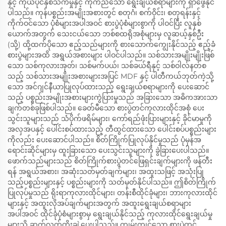
နှင့် ကိုယ်ပိုင်နှစ်သက်မှုနှင့် ကိုက်ညီသော ရွေးချယ်စရာများကို ရှာဖွေနိုင်
ပါသည်။ ကုန်ပစ္စည်းအမျိုးအစားတွင် စတုဂံ၊ စက်ဝိုင်း၊ စတုရန်းနှင့်
ကိုက်ဝင်သော ပုံစံများအပါအဝင် စားပွဲပုံစံများစွာကို ပါဝင်ပြီး လူနှစ်
ယောက်အတွက် သေးငယ်သော ဘစ်စထရိုအစုံများမှ လူဆယ့်နှစ်ဦး
(သို့) ထို့ထက်ပိုသော ဧည့်သည်များကို စားသောက်ကျွေးနိုင်သည့် ဧည့်ခံ
စားပွဲများအထိ အရွယ်အစားများ ပါဝင်ပါသည်။ သစ်သားအမျိုးမျိုးဖြစ်
သော သစ်ကုလားအုတ်၊ သစ်မက်ပယ်၊ သစ်ခယ်ရီနှင့် သစ်ဝါလ်နတ်စ
သည့် သစ်သားအမျိုးအစားများအပြင် MDF နှင့် ပါတီကယ်ဘုတ်ကဲ့သို့
သော အင်ဂျင်နီယာပြုလုပ်ထားသည့် ရွေးချယ်စရာများကို ပေးဆောင်
သည့် ပစ္စည်းအမျိုးအစားများကွဲပြားမှုသည် အခြားသော အဓိကအားသာ
ချက်တစ်ခုဖြစ်ပါသည်။ ခေတ်မီသော စားပွဲတင်ကုလားထိုင်အစုံ ပေး
သွင်းသူများသည် သံပိုက်ဖရိမ်များ၊ ကော်ရည်ဖုံးပြားများနှင့် ခိုင်မာမှုကို
အလှအပနှင့် ပေါင်းစပ်ထားသည့် တီထွင်ထားသော ပေါင်းစပ်ပစ္စည်းများ
ကိုလည်း ပေးဆောင်ပါသည်။ စိတ်ကြိုက်ပြုလုပ်နိုင်မှုသည် ပုံမှန်အ
ရောင်းဆိုင်များမှ ထူးခြားသော ပေးသွင်းသူများကို ခွဲခြားပေးပါသည်။
ဖောက်သည်များသည် စိတ်ကြိုက်စားပွဲတင်ဖြေရှင်းချက်များကို ဖန်တီး
ရန် အရွယ်အစား၊ အဆုံးသတ်မှတ်ချက်များ၊ အထူးသဖြင့် အသုံးပြု
သည့်ပစ္စည်းများနှင့် ပစ္စည်းများကို သတ်မှတ်နိုင်ပါသည်။ ဤစိတ်ကြိုက်
ပြုလုပ်မှုသည် ရိုးရာကုလားထိုင်များ၊ တန်းစီထိုင်ခုံများ၊ ဘားကုလားထိုင်
များနှင့် အထူးလိုအပ်ချက်များအတွက် အထူးရွေးချယ်စရာများ
အပါအဝင် ထိုင်ခုံပုံစံများစွာမှ ရွေးချယ်နိုင်သည့် ကုလားထိုင်ရွေးချယ်မှု
များသို့ ဆက်လက်တိုးချဲ့ပေးပါသည်။ ကျွမ်းကျင်သော စားပွဲတင်