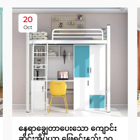
20
Oct
နေရာချွေတာပေးသော ကျောင်း
ဆိုင်းအိပ်ယာ ဖြေရှင်းနည်း ၁၀