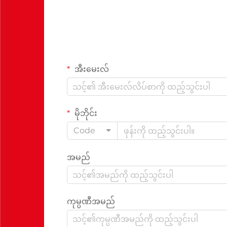
အီးမေးလ်
မိုဘိုင်း
Code
အမည်
ကုမ္ပဏီအမည်