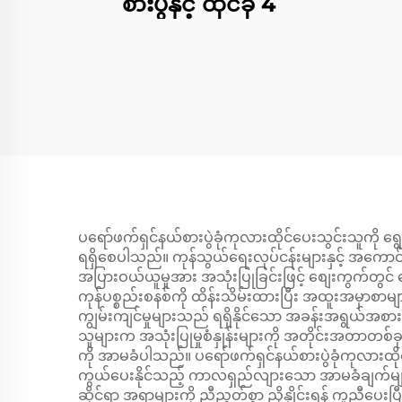
စားပွဲနှင့် ထိုင်ခုံ 4
ပရော်ဖက်ရှင်နယ်စားပွဲခုံကုလားထိုင်ပေးသွင်းသူကို ရွေး
ရရှိစေပါသည်။ ကုန်သွယ်ရေးလုပ်ငန်းများနှင့် အကောင်းမွ
အပြားဝယ်ယူမှုအား အသုံးပြုခြင်းဖြင့် စျေးကွက်တွင် 
ကုန်ပစ္စည်းစနစ်ကို ထိန်းသိမ်းထားပြီး အထူးအမှာစာမျာ
ကျွမ်းကျင်မှုများသည် ရရှိနိုင်သော အခန်းအရွယ်အစား
သူများက အသုံးပြုမှုစံနှုန်းများကို အတိုင်းအတာတစ်ခုအထ
ကို အာမခံပါသည်။ ပရော်ဖက်ရှင်နယ်စားပွဲခုံကုလားထို
ကွယ်ပေးနိုင်သည့် ကာလရှည်လျားသော အာမခံချက်များကို 
ဆိုင်ရာ အရာများကို ညီညွတ်စွာ ညှိနှိုင်းရန် ကူညီပေးပြီး