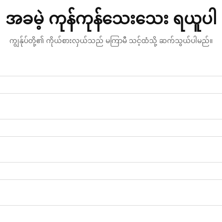
အခမဲ့ ကုန်ကုန်သေးသေး ရယူပါ
ကျွန်ုပ်တို့၏ ကိုယ်စားလှယ်သည် မကြာမီ သင့်ထံသို့ ဆက်သွယ်ပါမည်။