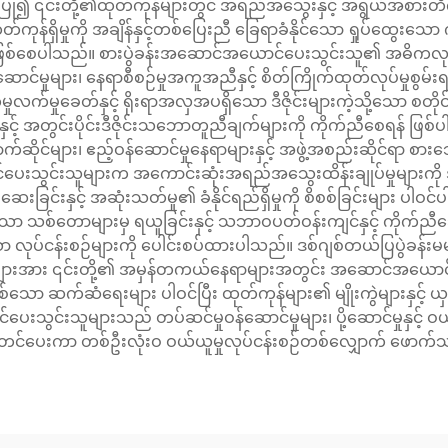
ပြု၍ ၎င်းတို့၏ထုတ်ကုန်များတွင် အရည်အသွေးနှင့် အရွယ်အစားတိ
မှုကို အချိန်နှင့်တစ်ပြေးညီ ခြေရာခံနိုင်သော ရှုပ်ထွေးသော ကုန်ပစ္စ
င်းမှုကို ဖြစ်စေပါသည်။ စားပွဲခန်းအဆောင်အယောင်ပေးသွင်းသူ၏ အဓိကလ
းမှုဝန်ဆောင်မှုများ၊ နေရာစီစဉ်မှုအကူအညီနှင့် စိတ်ကြိုက်ထုတ်လုပ်မ
လက်မှုခေတ်နှင့် ရိုးရာအလှအပရှိသော ဒီဇိုင်းများကဲ့သို့သော စ
င့် အတွင်းပိုင်းဒီဇိုင်းသဘောတူညီချက်များကို ကိုက်ညီစေရန် ဖြစ်ပ
က်ဆိုင်များ၊ ဧည့်ဝန်ဆောင်မှုနေရာများနှင့် အဖွဲ့အစည်းဆိုင်ရာ စားသ
ေးသွင်းသူများက အကောင်းဆုံးအရည်အသွေးထိန်းချုပ်မှုများကို
ဆေးခြင်းနှင့် အဆုံးသတ်မှု၏ ခံနိုင်ရည်ရှိမှုကို စိစစ်ခြင်းများ 
 သစ်တောများမှ ရယူခြင်းနှင့် သဘာဝပတ်ဝန်းကျင်နှင့် ကိုက်ညီ
့သော လုပ်ငန်းစဉ်များကို ပေါင်းစပ်ထားပါသည်။ ဒစ်ဂျစ်တယ်ပြပွဲခန်
ျားအား ၎င်းတို့၏ အမှန်တကယ်နေရာများအတွင်း အဆောင်အယောင်များ
သော ဆက်ဆံရေးများ ပါဝင်ပြီး ထုတ်ကုန်များ၏ မျိုးကွဲများနှင့် ယှဉ်ပြ
ွင်းသူများသည် တပ်ဆင်မှုဝန်ဆောင်မှုများ၊ ပို့ဆောင်မှုနှင့် ဝယ်
ှင့်တင်ပေးကာ တစ်ဦးလုံးဝ ဝယ်ယူမှုလုပ်ငန်းစဉ်တစ်လျှောက် ဖော