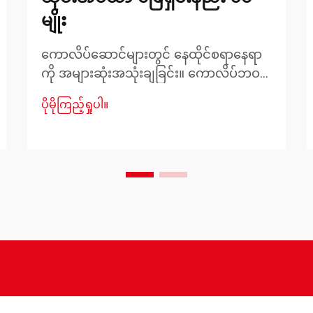
မျိုး
ကောလိပ်ဆောင်များတွင် နေထိုင်စရာနေရာ
ကို အများဆုံးအသုံးချခြင်း။ ကောလိပ်ဘဝ
သည် စိတ်လှုပ်ရှားဖွယ်ကောင်းသော
ပိုမိုကြည့်ရှုပါ။
အခွင့်အလမ်းများကို ယူဆောင်လာ
သော်လည်း ကောလိပ်ဆောင်တွင် နေထိုင်
ခြင်းသည် ဧရိယာအကန့်အသတ်အတွင်း
အကောင်းဆုံးအသုံးချရန် လိုအပ်ပါသည်။
ထိုနေရာသည် အိပ်စက်ရာနေရာတစ်ခုတည်း
အဖြစ်သာမက ကျောင်းသားတစ်ဦး၏
ကိုယ်ပိုင် စပါဗန်ကျန်းမာရေးနေရာ၏
ဗဟိုချက်အဖြစ် ပြောင်းလဲသွားပါသည်။