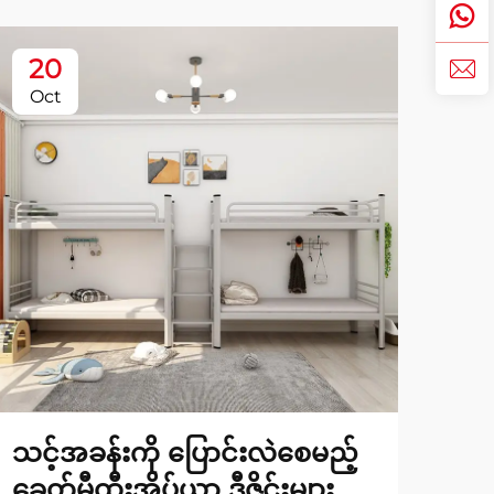
20
2
Oct
No
သင့်အခန်းကို ပြောင်းလဲစေမည့်
အဆေ
ခေတ်မီထီးအိပ်ယာ ဒီဇိုင်းများ
ရွေ