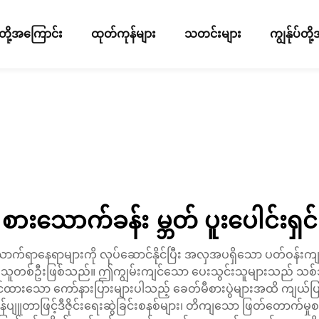
ပ်တို့အကြောင်း
ထုတ်ကုန်များ
သတင်းများ
ကျွန်ုပ်တ
စားသောက်ခန်း မ္ဘတ် ပူးပေါင်းရှင်
်ရာနေရာများကို လုပ်ဆောင်နိုင်ပြီး အလှအပရှိသော ပတ်ဝန်းကျင
ူတစ်ဦးဖြစ်သည်။ ဤကျွမ်းကျင်သော ပေးသွင်းသူများသည် သစ်သားဖြ
င်ထားသော ကော်နားပြားများပါသည့် ခေတ်မီစားပွဲများအထိ ကျယ်ပြ
ျူတာဖြင့်ဒီဇိုင်းရေးဆွဲခြင်းစနစ်များ၊ တိကျသော ဖြတ်တောက်မှုစ