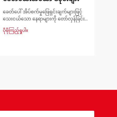
လမ်
ခေတ်ပေါ် အိပ်စက်မှုဖြေရှင်းချက်များဖြင့်
သေးငယ်သော နေရာများကို တော်လှန်ခြင်း။
ကျော
တွဲတိုက်အိပ်ယာ ဒီဇိုင်း၏ ဖွံ့ဖြိုးတိုးတက်မှု
စာလေ
ပိုမိုကြည့်ရှုပါ။
သည် နှစ်ပေါင်းများစွာက ရိုးရှင်းသော
တက္က
ပိုမို
သစ်သားအချောင်းများမှ အတော်လေး
နိုင
အဆင့်မြင့်တက်လာပါပြီ။ ယနေ့ခေတ်
ရွေ
ခေတ်မီ အိပ်စက်မှုဖြေရှင်းချက်များသည်
ကျော
ဒီဇိုင်း၊ အလုပ်လုပ်နိုင်မှုနှင့် တီထွင်ထားသော
ကန့်
ဒီဇိုင်းအင်ဂျင်နီယာများကို ပေါင်းစပ်ထား
သောက
ပါသည်။
နေရာ
ဟန်ခ
ပါသ