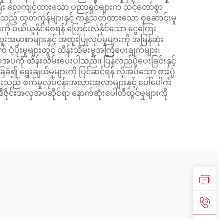
ရှိပြီး လေ့ကျင့်ထားသော ပညာရှင်များက သင့်တော်စွာ
ားသည့် ထုတ်ကုန်များနှင့် ကန့်သတ်ထားသော စုဆောင်းမှု
ု ဝယ်ယူနိုင်စေရန် ပြောင်းလဲနိုင်သော ငွေကြေး
ာစာများနှင့် အထူးပြုလုပ်မှုများကို အမြန်ဆုံး
့ပိုးမှုများတွင် ထိန်းသိမ်းမှုအကြံပေးချက်များ၊
လှအပကို ထိန်းသိမ်းပေးပါသည်။ ပြန်လည်ပို့ပေးခြင်းနှင့်
ံ၍ ရွေးချယ်မှုများကို ပြင်ဆင်ရန် လိုအပ်သော စားပွဲ
ျားသည် စက်မှုလုပ်ငန်းအလားအလာများနှင့် ပေါ်ပေါက်
ုင်းအလှအပဆိုင်ရာ နောက်ဆုံးပေါ်တီထွင်မှုများကို