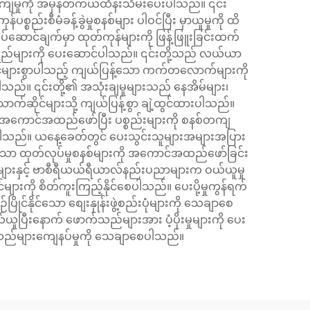
ကျမှုကို အမှန်တကယ်ထိန်းသိမ်းပေးပါသည်။ ၎င်း
ည်းစီမံခန့်ခွဲမှုစနစ်များ ပါဝင်ပြီး မှာယူမှုကို ထိ
ုပ်ဆောင်ချက်မှာ ထုတ်ကုန်များကို ဖြန့်ဖြူးခြင်းထက်
ှုစွမ်းရည်များကို ပေးဆောင်ပါသည်။ ၎င်းတို့သည် လယ်ယာ
တိုင်များစွာပါသည့် ကျယ်ပြန့်သော ကက်တလောက်များကို
ါသည်။ ၎င်းတို့၏ အသုံးချမှုများသည် နေအိမ်များ၊
ောက်ဆိုင်များသို့ ကျယ်ပြန့်စွာ ချဲ့ထွင်ထားပါသည်။
 အကောင်အထည်ဖော်ပြီး ပစ္စည်းများကို စနစ်တကျ
ပါဝင်ပါသည်။ ယနေ့ခေတ်တွင် ပေးသွင်းသူများအများအပြား
သော ထုတ်လုပ်မှုစနစ်များကို အကောင်အထည်ဖော်ခြင်း
းမများနှင့် ဗာစီရီယယ်ရီယာလ်နည်းပညာများက ဝယ်ယူမှု
ကို စိတ်ကူးကြည့်နိုင်စေပါသည်။ ပေးပို့မှုကွန်ရက်
ိုင်နိုင်သော စျေးနှုန်းဖွဲ့စည်းပုံများကို သေချာစေ
ယူပြီးနောက် ဖောက်သည်များအား ပံ့ပိုးမှုများကို ပေး
က်သည်များကျေနပ်မှုကို သေချာစေပါသည်။