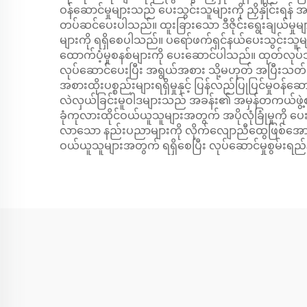
ဝန်ဆောင်မှုများသည် ပေးသွင်းသူများကို ညှိနှိုင်းရန
တပ်ဆင်ပေးပါသည်။ ထူးခြားသော ဒီဇိုင်းရွေးချယ်မှုမျာ
များကို ရရှိစေပါသည်။ ပရော်ဖက်ရှင်နယ်ပေးသွင်းသူမျ
ထောက်ပံ့မှုစနစ်များကို ပေးဆောင်ပါသည်။ ထုတ်လုပ်
လုပ်ဆောင်ပေးပြီး အရွယ်အစား သို့မဟုတ် အပြီးသတ်ပုံစံ
အစားထိုးပစ္စည်းများရရှိမှုနှင့် ပြန်လည်ပြုပြင်မှုဝန
လဲလှယ်ခြင်းမူဝါဒများသည် အခန်း၏ အမှန်တကယ်ဖွဲ့စည်းပ
ခုံကုလားထိုင်ဝယ်ယူသူများအတွက် အပိုလုံခြုံမှုကို 
လာသော နည်းပညာများကို လိုက်လျောညီထွေဖြစ်အောင် လုပ
ဝယ်ယူသူများအတွက် ရရှိစေပြီး လုပ်ဆောင်မှုစွမ်းရည်န