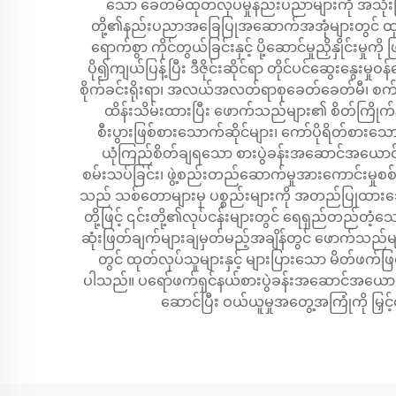
သော ခေတ်မီထုတ်လုပ်မှုနည်းပညာများကို အသုံး
တို့၏နည်းပညာအခြေပြုအဆောက်အအုံများတွင် ထုတ်ကုန်ရှိ
ရောက်စွာ ကိုင်တွယ်ခြင်းနှင့် ပို့ဆောင်မှုညှိနှို
ပို၍ကျယ်ပြန့်ပြီး ဒီဇိုင်းဆိုင်ရာ တိုင်ပင်ဆွေးနွေ
စိုက်ခင်းရိုးရာ၊ အလယ်အလတ်ရာစုခေတ်ခေတ်မီ၊ စက်မှု
ထိန်းသိမ်းထားပြီး ဖောက်သည်များ၏ စိတ်ကြိုက်နှ
စီးပွားဖြစ်စားသောက်ဆိုင်များ၊ ကော်ပိုရိတ်စားသော
ယုံကြည်စိတ်ချရသော စားပွဲခန်းအဆောင်အယောင်ပ
စမ်းသပ်ခြင်း၊ ဖွဲ့စည်းတည်ဆောက်မှုအားကောင်းမှုစစ်
သည် သစ်တောများမှ ပစ္စည်းများကို အတည်ပြုထားသော
တို့ဖြင့် ၎င်းတို့၏လုပ်ငန်းများတွင် ရေရှည်တည်တံ
ဆုံးဖြတ်ချက်များချမှတ်မည့်အချိန်တွင် ဖောက်သည်မ
တွင် ထုတ်လုပ်သူများနှင့် များပြားသော မိတ်ဖက်ဖြစ်
ပါသည်။ ပရော်ဖက်ရှင်နယ်စားပွဲခန်းအဆောင်အယောင်ပေးသ
ဆောင်ပြီး ဝယ်ယူမှုအတွေ့အကြုံကို မြ