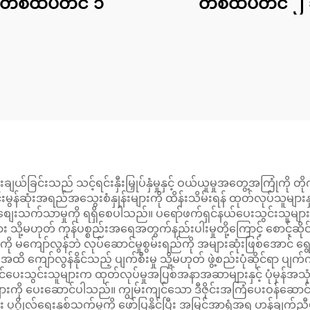
တစ်ထပ်တင် ၁
တစ်ထပ်တင် ၂ 
ချယ်ခြင်းသည် သင့်ရင်းနှီးမြှုပ်နှံမှုနှင့် ဝယ်ယူမှုအတွေ့အကြုံကို 
န်ဆုံးအရည်အသွေးစံနှုန်းများကို ထိန်းသိမ်းရန် ထုတ်လုပ်သူများနှင့် 
စျေးသက်သာမှုကို ရရှိစေပါသည်။ ပရော်ဖက်ရှင်နယ်ပေးသွင်းသူများသည်
း သို့မဟုတ် ကုန်ပစ္စည်းအရေအတွက်နည်းပါးမှုတို့ကြောင့် စောင့်ဆို
ကို မကျော်လွန်ဘဲ လုပ်ဆောင်မှုစွမ်းရည်ကို အများဆုံးဖြစ်အောင် 
ိ ကျော်လွန်နိုင်သည့် ပျက်စီးမှု သို့မဟုတ် ဖွဲ့စည်းပုံဆိုင်ရာ ပျက်
င်ပေးသွင်းသူများက ထုတ်လုပ်မှုအပြစ်အနာအဆာများနှင့် ပုံမှန်အသု
ပေးဆောင်ပါသည်။ ကျွမ်းကျင်သော ဒီဇိုင်းအကြံပေးဝန်ဆောင်မှုများသည
 ပုဂ္ဂိုလ်ရေးနှစ်သက်မှုကို ဖော်ပြနိုင်ပြီး အမြင်အာရုံအရ ဟန်ချက်ညီမှ