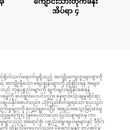
ခု
ကျောင်းသားတိုက်ခန်း
အိပ်ရာ ၄
တိုက်ရိုက်သက်ရောက်မှုရှိသည့် အကျိုးကျေးဇူးများစွာကို
အကျိုးရှိသော စျေးနှုန်းများကို ညှိနှိုင်းရန် အများ
 ကုန်ပစ္စည်းများကို ချက်ချင်းရရှိနိုင်စေရန်
င်းရမှုကို ဖယ်ရှားပေးပါသည်။ နေရာအသုံးချမှုဆိုင်ရာ
ရွေးချယ်နိုင်စေပါသည်။ ယုံကြည်စိတ်ချရသော ပေးသွင်း
ကွက်မှုများကို လျှော့ချပေးပြီး အရည်အသွေးမြင့်မားမှု
ံးပြုမှုကြောင့် ဖြစ်ပေါ်လာသော ပြဿနာများမှ ကာ
် အရောင်စုံ၊ ပစ္စည်းရွေးချယ်မှုများနှင့် ဒီဇိုင်း
ုကို ထိန်းသိမ်းပေးပါသည်။ ပို့ဆောင်မှုနှင့် တပ်ဆင်မှု