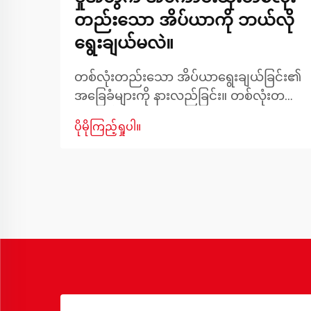
တည်းသော အိပ်ယာကို ဘယ်လို
ရွေးချယ်မလဲ။
တစ်လုံးတည်းသော အိပ်ယာရွေးချယ်ခြင်း၏
အခြေခံများကို နားလည်ခြင်း။ တစ်လုံးတည်း
သော အိပ်ယာကို ရွေးချယ်ခြင်းသည် သင့်
ပိုမိုကြည့်ရှုပါ။
နေ့စဉ်သက်တောင့်သက်သာမှုနှင့်
ကျန်းမာရေးအတွက် အရေးပါသော
ရင်းနှီးမြှုပ်နှံမှုတစ်ခုဖြစ်ပါသည်။ ဧည့်ခန်း၊
ကလေးအိပ်ခန်း သို့မဟုတ် အကွာအဝေး
တိုတောင်းသော နေထိုင်ရာနေရာကို
ပရိဘောဂများဖြင့် ဖွဲ့စည်းနေသည်ဖြစ်စေ၊
တစ်လုံးတည်းသော အိပ်ယာသည်...