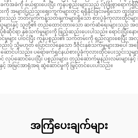
် အခက်အခဲကို ဖယ်ရှားပေးပြီး ကုန်ပစ္စည်းများသည် လုံခြုံစွာရောက်
းကို အများပြည်သူးဈေးကွက်များတွင် ရရှိနိုင်ခြင်းမရှိသော ထူးခြ
ားသည် ဘတ်ဂျက်ကန့်သတ်ချက်များရှိသော စားပွဲခုံကုလားထိုင်များကိ
သူများနှင့် သူတို့၏ တည်ထောင်ထားသော ဆက်ဆံရေးများသည် အထူးအမှ
ဆိုင်ရာ နှစ်သက်မှုများကို ဖြည့်ဆည်းပေးပါသည်။ ရောင်းပြီးနောက် ပံ
်ဆောင်မှုများ ပါဝင်ပြီး ကုန်ပစ္စည်း၏ သက်တမ်းကို ရှည်လျားစေပြီး အ
ုံ သို့မဟုတ် ပြောင်းလဲနေသော ဒီဇိုင်းနှစ်သက်မှုများအပေါ် အခြေခ
ပေးဆောင်ပါသည်။ ပရော်ဖက်ရှင်နယ်စားပွဲခုံကုလားထိုင်ပေးသွင်းသူမ
်ဆောင်ပေးပြီး ပစ္စည်းများ၊ တည်ဆောက်မှုနည်းလမ်းများနှင့် ဒီဇိ
ှင့် အမြင်အာရုံအရ ဆွဲဆောင်မှုကို မြှင့်တင်ပေးပါသည်။
အကြံပေးချက်များ