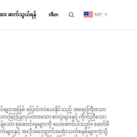
ို့အား ဆက်သွယ်ရန်
บล็อก
MY
်များအဖြစ် ပြောင်းလဲပေးနိုင်သည့် အရေးကြီးသော
င့်ပြုလုပ်ထားသော စားပွဲများနှင့် ကိုက်ညီသော
န့်သော စုဆောင်းမှုများကို ပေးဆောင်ပါသည်။ ခေတ်မီ
က်များနှင့် အလိုအလျောက်အဆုံးသတ်စနစ်များကဲ့သို့