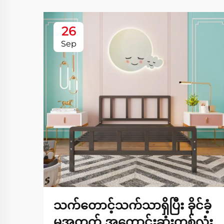
26
Sep
သက်တောင့်သက်သာရှိပြီး ခိုင်ခံ့
မှုအတွက် အကောင်းဆုံးတစ်လုံး