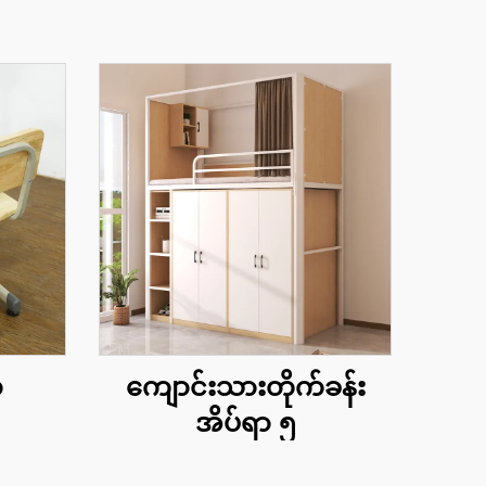
၁
ကျောင်းသားတိုက်ခန်း
အိပ်ရာ ၅