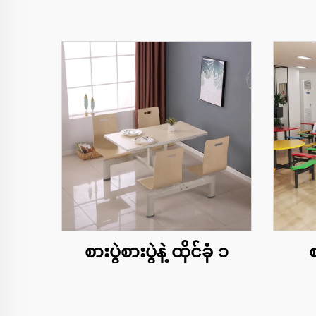
စားပွဲစားပွဲနဲ့ ထိုင်ခုံ ၁
စ