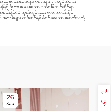
စ်တောလုပ်ငန်း၊ ပတ်ဝန်းကျင်နှင့်မထိခိုက်
ျားဖြင့် ဦးစားပေးနေသော ပတ်ဝန်းကျင်ဆိုင်ရာ
 တရုတ်နိုင်ငံမှ ထုတ်လုပ်သော စားသောက်ဆိုင်
ို့မဟုတ် အသစ်များ တပ်ဆင်ရန် စီစဉ်နေသော ဖောက်သည်
26
2
Sep
No