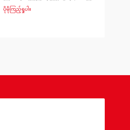
ခြင်း - သင့်ရဲ့ အိပ်ခန်းကို အလှဆင်ရာတွင်
နေရာ
ပိုမိုကြည့်ရှုပါ။
ပိုမို
သစ်သားနှင့် သတ္တုဖြင့်ပြုလုပ်ထားသော တစ်
အဓိ
ယောက်နေ အိပ်ယာများကို ရွေးချယ်ခြင်း
တောင
သည် အလှအပဆိုင်ရာ ဆုံးဖြတ်ချက်တစ်ခု
ပတ်ဝ
တည်းထက် ပို၍ အရေးပါပါသည်။ သင့်အိပ်
နေထိ
ယာဘောင်၏ ခံနိုင်ရည်ရှိမှုသည်...
ကို 