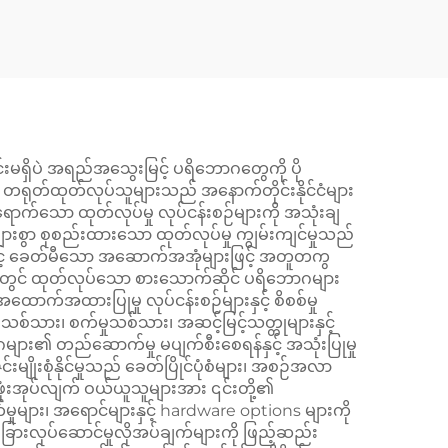
ြင်းမရှိပဲ အရည်အသွေးမြင့် ပရိဘောဂတွေကို ပို
ြား တရုတ်ထုတ်လုပ်သူများသည် အနောက်တိုင်းနိုင်ငံများ
ောက်သော ထုတ်လုပ်မှု လုပ်ငန်းစဉ်များကို အသုံးချ
းစွာ စုစည်းထားသော ထုတ်လုပ်မှု ကျွမ်းကျင်မှုသည်
ားနှင့် ခေတ်မီသော အဆောက်အအုံများဖြင့် အတူတကွ
်ငံတွင် ထုတ်လုပ်သော စားသောက်ဆိုင် ပရိဘောဂများ
ာက်အထားပြုမှု လုပ်ငန်းစဉ်များနှင့် စိစစ်မှု
်သား၊ စက်မှုသစ်သား၊ အဆင့်မြင့်သတ္တုများနှင့်
၏ တည်ဆောက်မှု မပျက်စီးစေရန်နှင့် အသုံးပြုမှု
ုးစုံနိုင်မှုသည် ခေတ်ပြိုင်ပုံစံများ၊ အစဉ်အလာ
ံးအုပ်လျက် ဝယ်ယူသူများအား ၎င်းတို့၏
များ၊ အရောင်များနှင့် hardware options များကို
ခြားလုပ်ဆောင်မှုလိုအပ်ချက်များကို ဖြည့်ဆည်း