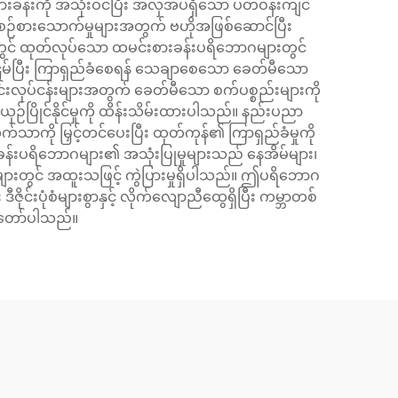
စားခန်းကို အသုံးဝင်ပြီး အလှအပရှိသော ပတ်ဝန်းကျင်
့စဉ်စားသောက်မှုများအတွက် ဗဟိုအဖြစ်ဆောင်ပြီး
ငံတွင် ထုတ်လုပ်သော ထမင်းစားခန်းပရိဘောဂများတွင်
ြိမ်ပြီး ကြာရှည်ခံစေရန် သေချာစေသော ခေတ်မီသော
ြင်းလုပ်ငန်းများအတွက် ခေတ်မီသော စက်ပစ္စည်းများကို
ှဉ်ပြိုင်နိုင်မှုကို ထိန်းသိမ်းထားပါသည်။ နည်းပညာ
က်သာကို မြှင့်တင်ပေးပြီး ထုတ်ကုန်၏ ကြာရှည်ခံမှုကို
န်းပရိဘောဂများ၏ အသုံးပြုမှုများသည် နေအိမ်များ၊
င်များတွင် အထူးသဖြင့် ကွဲပြားမှုရှိပါသည်။ ဤပရိဘောဂ
်းပုံစံများစွာနှင့် လိုက်လျောညီထွေရှိပြီး ကမ္ဘာတစ်
့်တော်ပါသည်။