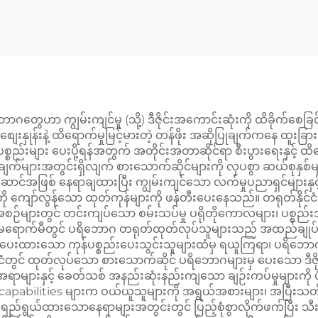
ာဂတွေဟာ ကျွမ်းကျင်မှု (သို့) ဒီဇိုင်းအကောင်းဆုံးကို ထိခိုက်စေခ
ျေးနှုန်းနဲ့ ထိရောက်မှုမြင့်မားတဲ့ တန်ဖိုး အဆိုပြုချက်ကနေ ထူးခ
်းများ ပေးပို့ရန်အတွက် အတိုင်းအတာဆိုင်ရာ စီးပွားရေးနှင့် ထိရ
်များအတွင်းရှိလျက် စားသောက်ဆိုင်များကို လှပစွာ ဆယ်စုနှစ်မျာ
ါင်းဆောင်အဖြစ် နေရာချထားပြီး ကျွမ်းကျင်သော လက်မှုပညာရှင်မျ
ကို ကျော်လွန်သော ထုတ်ကုန်များကို ဖန်တီးပေးနေသည်။ တရုတ်နိုင
ဉ်များတွင် တင်းကျပ်သော စမ်းသပ်မှု ပရိုတိုကောလများ၊ ပစ္စည်းအထေ
းထံ မရောက်မီတွင် ပရိဘောဂ တရုတ်ထုတ်လုပ်သူများသည် အထည်ချုပ်သစ
သော ကုန်ပစ္စည်းပေးသွင်းသူများထံမှ ရယူကြရာ၊ ပရိဘောဂများ
င် ထုတ်လုပ်သော စားသောက်ဆိုင် ပရိဘောဂများမှ ပေးသော ဒီဇိုင်းမျိ
းနှင့် ခေတ်သစ် အနည်းဆုံးနည်းကျသော ချဉ်းကပ်မှုများကို ဖု
apabilities များက ဝယ်ယူသူများကို အရွယ်အစားများ၊ အပြီးသတ်မှု
 ရည်ရွယ်ထားသောနေရာများအတွင်းတွင် ပြည့်စုံစွာလိုက်ဖက်ပြီး သီး