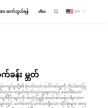
ို့အား ဆက်သွယ်ရန်
บล็อก
MY
်ခန်း မ္ဘတ်
းကျင်မှုတို့၏ စုံလင်သော ပေါင်းစပ်မှုကို ကိုယ်စားပြု
ဖြစ်စေပါသည်။ တရုတ်ထုတ်လုပ်သူများသည် ခေတ်မီသော
ုဒီဇိုင်းများကို အသုံးပြု၍ ထမင်းစားခန်းပရိဘောဂ
ျားတွင် သက်တောင့်သက်သာရှိသော ထိုင်ခုံများ၊ အလှ