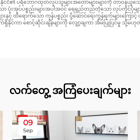
ုင်ငံ၏ ပရိဘောဂထုတ်လုပ်သူများအတော်များများကို တာဝန်ယူသော သ
်သော ပုံးအုပ်ပစ္စည်းများအပါအဝင် ရေရှည်တည်တံ့သော လုပ်ကိုင်ပုံမ
းနှင့် ထိရောက်သော ကုန်ပစ္စည်း ပို့ဆောင်ရေးကွန်ရက်များကြောင့်
ိနိုင်ကာ စောင့်ဆိုင်းချိန်များကို လျှော့ချကာ အိမ်ပြုပြင်မှု သ
လက်တွေ့ အကြံပေးချက်များ
09
Sep