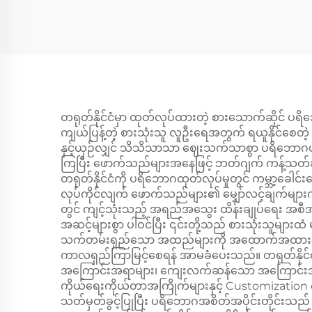
တရုတ်နိုင်ငံမှာ ထုတ်လုပ်ထားတဲ့ စားသောက်ဆိုင် ပရိဘေ
ကျယ်ပြန့်တဲ့ စားသုံးသူ လူဦးရေအတွက် ရယူနိုင်စေတဲ့ စ
နှင့်ယှဉ်လျှင် သိသိသာသာ ဈေးသက်သာစွာ ပရိဘောဂပစ္စည
ကြပြီး ဖောက်သည်များအနေဖြင့် ဘတ်ဂျက် ကန့်သတ်ချက
တရုတ်နိုင်ငံကို ပရိဘောဂထုတ်လုပ်မှုတွင် ကမ္ဘာ့ခေ
လုပ်ကိုင်လျက် ဖောက်သည်များ၏ မျှော်လင့်ချက်များ
တွင် ကျင့်သုံးသည့် အရည်အသွေး ထိန်းချုပ်ရေး အစီအစ
အဆင့်များစွာ ပါဝင်ပြီး ၎င်းတို့သည် စားသုံးသူမျာ
သက်တမ်းရှည်သော အထည်များကို အထောက်အထားပေးထား
ကာလရှည်ကြာမြင့်စေရန် အာမခံပေးသည်။ တရုတ်နိုင်ငံတွ
အကြောင်းအရာများ၊ ကျေးလက်ဆန်သော အကြောင်းအရာမျာ
ကိုယ်ရေးကိုယ်တာအကြိုက်များနှင့် Customization c
သတ်မှတ်ခွင့်ပြုပြီး ပရိဘောဂအစိတ်အပိုင်းတိုင်းသည်