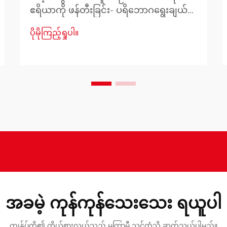
ဧရိယာကို ဖန်တီးခြင်း- ပရိဘောဂရွေးချယ်မှု
များအတွက် ပြည့်စုံသောလမ်းညွှန်ချက်တစ်
ပိုမိုကြည့်ရှုပါ။
ခု အိမ်တိုင်း၏ နှလုံးသားမှာ စားသောက်ဆိုင်
ဧရိယာတွင်ရှိပါသည်။ မိသားစုဝင်များစုဝေး
ကြသည့်နေရာ၊ အမှတ်တရများဖန်တီးသည့်
နေရာနှင့် အစားအစာကောင်းများဖြင့်
စကားပြောဆိုမှုများကို ပျံ့နှံ့စေသည့်နေရာတို့
ဖြစ်ပါသည်။ သင့်စားသောက်ဆိုင်ဧရိယာ
အတွက် မှန်ကန်သော ပရိဘောဂများကို
ရွေးချယ်ခြင်းသည် အရေးကြီးပါသည်။
အခမဲ့ ကုန်ကုန်သေးသေး ရယူပါ
ကျွန်ုပ်တို့၏ ကိုယ်စားလှယ်သည် မကြာမီ သင့်ထံသို့ ဆက်သွယ်ပါမည်။