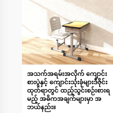
အသက်အရမ်းအလိုက် ကျောင်း
စားပွဲနှင့် ကျောင်းသုံးခုံများဒီဇိုင်း
ထုတ်ရာတွင် ထည့်သွင်းစဉ်းစားရ
မည့် အဓိကအချက်များမှာ အ
ဘယ်နည်း။