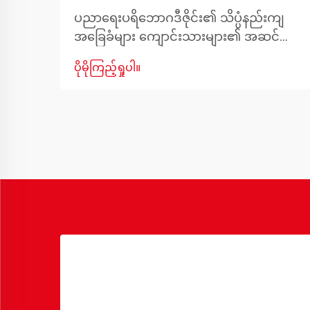
ပညာရေးပရိဘောဂဒီဇိုင်း၏ သိပ္ပံနည်းကျ
အခြေခံများ ကျောင်းသားများ၏ အဆင်ပြေ
မှု၊ အနေအထိုင်နှင့် အာရုံစူးစိုက်မှုတို့ကို
ပိုမိုကြည့်ရှုပါ။
အထောက်အကူပြုရန် ကျောင်းပရိဘောဂ
ဒီဇိုင်းကို စဉ်းစားတီထွင်ခြင်းမှသည်
အကောင်းဆုံးသင်ယူမှုပတ်ဝန်းကျင်ကို
ဖန်တီးခြင်းအထိ ဖြစ်ပါသည်။