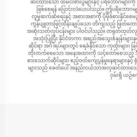
ဆင်ထားသော ထမင်းစားပွဲများနှင့် ပရိဘောဂများကို 
ဖြစ်စေရန် ပြောင်းလဲပေးပါသည်။ ဤပရိဘောဂများသ
လူမှုဆက်ဆံရေးနှင့် အစားအစာကို ပိုမိုခံစားနိုင
ကွန်ပျူတာဖြင့်ထိန်းချုပ်သော တိကျသည့် ဖြတ်တေ
အဆုံးသတ်လုပ်ငန်းများ ပါဝင်ပါသည်။ တရုတ်ထုတ်လုပ်သူ
အသုံးပြုပြီး နိုင်ငံတကာ အရည်အသွေးစံနှုန်းများနှ
ဆိုင်ရာ အင်္ဂါရပ်များတွင် ရေခံနိုင်သော ကုထုံးများ
တိုးတက်စေသော အနေအထားကို သင့်တော်စေသည့် ဒီဇိုင
စားသောက်ဆိုင်များ၊ ဧည့်ဝတ်ကျေပွန်မှုနေရာများနှင့်
များသည် ခေတ်ပေါ် အနည်းငယ်သာအလှဆင်ထားသော ဒီဇိုင်းမ
ဝှမ်းရှိ ယဉ