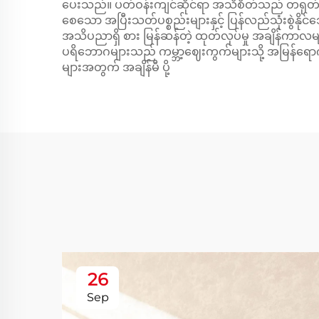
ပေးသည်။ ပတ်ဝန်းကျင်ဆိုင်ရာ အသိစိတ်သည် တရုတ်နိ
စေသော အပြီးသတ်ပစ္စည်းများနှင့် ပြန်လည်သုံးစွဲနိုင
အသိပညာရှိ စား မြန်ဆန်တဲ့ ထုတ်လုပ်မှု အချိန်ကာလမျာ
ပရိဘောဂများသည် ကမ္ဘာ့ဈေးကွက်များသို့ အမြန်ရောက်ရှ
များအတွက် အချိန်မီ ပို့
26
Sep