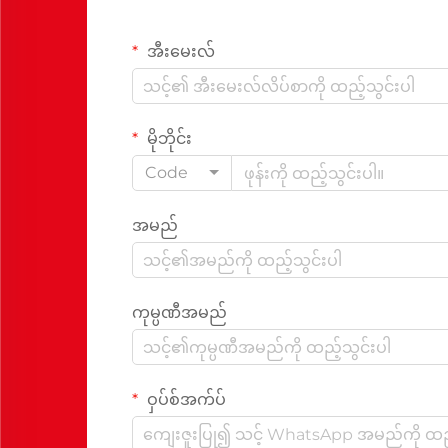
အီးမေးလ်
မိုဘိုင်း
Code
အမည်
ကုမ္ပဏီအမည်
ဝှပ်စ်အက်ပ်