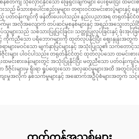
စနစ်တကျ သိုလှောင်နိုင်သော ဖြေရှင်းချက်များ ပေးစွမ်းပြီး ထမင်း
ည် မိသားစုပေါင်းစည်းမှုများ၊ တရားဝင်ထမင်းစားပွဲများနှင့် နေ
်စေမည့် ပတ်ဝန်းကျင်ကို ဖန်တီးပေးပါသည်။ နည်းပညာအရ တရုတ်နိုင်
ာက်မှု၊ အလိုအလျောက် တပ်ဆင်မှုစနစ်များနှင့် အရည်အသွေးတည်င
များသည် သစ်သားပြုပြင်ခြင်း၊ သတ္တုပြုလုပ်ခြင်းနှင့် ဖုံးအုပ်ခ
င့် ကိုက်ညီသော ပရိဘောဂများကို ထုတ်လုပ်နိုင်ပြီး ဈေးနှုန်းအတွက် ယ
၊ ခြစ်ရာများမဝင်သော မျက်နှာပြင်များနှင့် အသုံးပြုသူ၏ သက်တောင့်သ
်းများ ပါဝင်ပါသည်။ တရုတ်နိုင်ငံတွင် ထုတ်လုပ်သော ထမင်းစားခ
 ရုံးထမင်းစားခန်းများတွင် အသုံးပြုနိုင်ပြီး မတူညီသော ပတ်ဝန်းကျ
ျားမှ ရိုးရာ ရှုပ်ထွေးသော အလှဆင်မှုများအထိ အတွင်းပိုင်း ဒီဇိုင
်ကျေးမှုအလိုက် နှစ်သက်မှုများနှင့် အဆောက်အဦပုံစံများအတွက် သင
ထုတ်ကုန်အသစ်များ