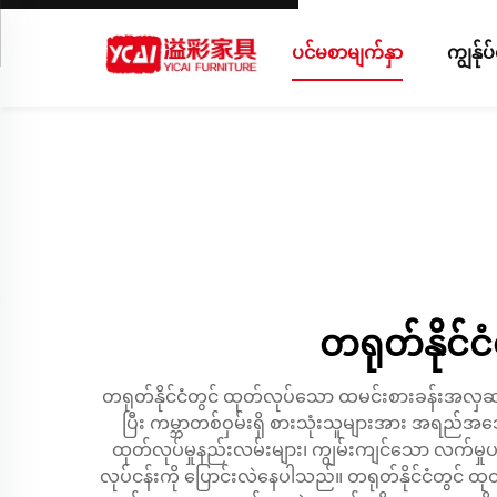
ပင်မစာမျက်နှာ
ကျွန်ု
တရုတ်နိုင်
တရုတ်နိုင်ငံတွင် ထုတ်လုပ်သော ထမင်းစားခန်းအလှဆင်ပရိ
ပြီး ကမ္ဘာတစ်ဝှမ်းရှိ စားသုံးသူများအား အရည်အ
ထုတ်လုပ်မှုနည်းလမ်းများ၊ ကျွမ်းကျင်သော လက်မှု
လုပ်ငန်းကို ပြောင်းလဲနေပါသည်။ တရုတ်နိုင်ငံတွင