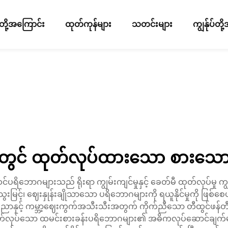
ပ်တို့အကြောင်း
ထုတ်ကုန်များ
သတင်းများ
ကျွန်ုပ်တ
ငံတွင် ထုတ်လုပ်ထားသော စားသောက
ဘောဂများသည် ရိုးရာ ကျွမ်းကျင်မှုနှင့် ခေတ်မီ ထုတ်လုပ်မှု ကျွမ်
သွေးမြင့်၊ ဈေးနှုန်းချိုသာသော ပရိဘောဂများကို ရယူနိုင်မှုကို 
ပညာနှင့် ကမ္ဘာ့ဈေးကွက်အသီးသီးအတွက် ကိုက်ညီသော တီထွင်ဖန်တီးမှ
် ထုတ်လုပ်သော ထမင်းစားခန်းပရိဘောဂများ၏ အဓိကလုပ်ဆောင်ချက်မ