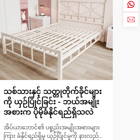
သစ်သားနှင့် သတ္တုတိုက်ခိုင်များ
သင့
ကို ယှဉ်ပြိုင်ခြင်း - ဘယ်အမျိုး
တေ
အစားက ပိုမိုခံနိုင်ရည်ရှိသလဲ
ဘယ
အိပ်ယာဘောင်၏ ပစ္စည်းအမျိုးအစားများ
မျှ
ကြား ခံနိုင်ရည်ရှိမှု ယှဉ်ပြိုင်မှုကို နားလည်
အတွင