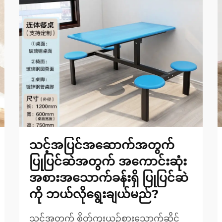
သင့်အပြင်အဆောက်အတွက်
ပြုပြင်ဆဲအတွက် အကောင်းဆုံး
အစားအသောက်ခန်းရှိ ပြုပြင်ဆဲ
ကို ဘယ်လိုရွေးချယ်မည်?
သင့်အတွက် စိတ်ကူးယဉ်စားသောက်ဆိုင်