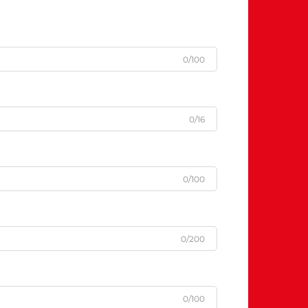
0/100
0/16
0/100
0/200
0/100