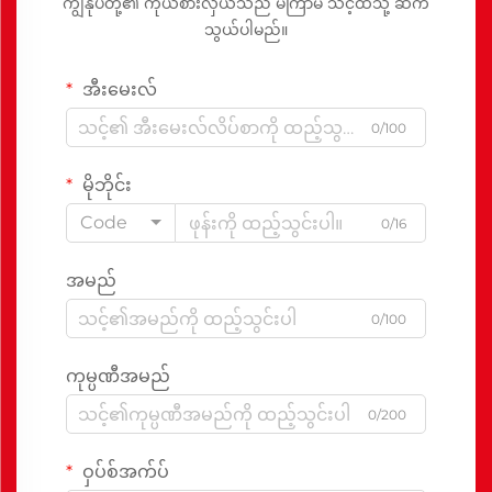
ကျွန်ုပ်တို့၏ ကိုယ်စားလှယ်သည် မကြာမီ သင့်ထံသို့ ဆက်
သွယ်ပါမည်။
အီးမေးလ်
0/100
မိုဘိုင်း
Code
0/16
အမည်
0/100
ကုမ္ပဏီအမည်
0/200
ဝှပ်စ်အက်ပ်