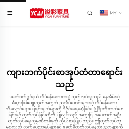
MY
ကျားဘက်ပိုင်းစာအုပ်တံတာရောင်း
သည်
ပရော်ဖက်ရှင်နယ် အိပ်ခန်းဘေးစားပွဲ ထုတ်လုပ်သူသည် နေအိမ်နှင့်
စီးပွားဖြစ်ဈေးကွက်အတွက် ညအိပ်စောင်းများနှင့် အိပ်ခန်းဘေး
သိုလှောင်ရေးဖြေရှင်းချက်များကို ဒီဇိုင်းရေးဆွဲခြင်း၊ ဖွံ့ဖြိုးတိုးတက်စေ
ခြင်းနှင့် ထုတ်လုပ်ခြင်းတို့ကို ပြုလုပ်သည့် အထူးပြု အဆောက်အဦး
ထုတ်လုပ်ရေးကုမ္ပဏီတစ်ခုကို ကိုယ်စားပြုပါသည်။ ဤထုတ်လုပ်သူ
များသည် လက်မှုပညာရပ်များနှင့် ခေတ်မီထုတ်လုပ်မှုနည်းပညာများကို