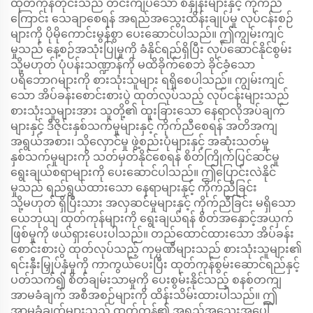
ထုတ်ကုန်တိုင်းသည် တင်းကျပ်သော စံနှုန်းများနှင့် ကိုက်ညီ
ကြောင်း သေချာစေရန် အရည်အသွေးထိန်းချုပ်မှု လုပ်ငန်းစဉ်
များကို ပိုမိုကောင်းမွန်စွာ ပေးဆောင်ပါသည်။ ဤကျွမ်းကျင်
မှုသည် နေ့စဉ်အသုံးပြုမှုကို ခံနိုင်ရည်ရှိပြီး လုပ်ဆောင်နိုင်စွမ်း
သို့မဟုတ် ပုံပန်းသဏ္ဍာန်ကို မထိခိုက်စေဘဲ ခိုင်ခံ့သော
ပရိဘောဂများကို စားသုံးသူများ ရရှိစေပါသည်။ ကျွမ်းကျင်
သော အိပ်ခန်းစောင်းစားပွဲ ထုတ်လုပ်သည့် လုပ်ငန်းများသည်
စားသုံးသူများအား သူတို့၏ ထူးခြားသော နေရာလိုအပ်ချက်
များနှင့် ဒီဇိုင်းနှစ်သက်မှုများနှင့် ကိုက်ညီစေရန် အတိအကျ
အရွယ်အစား၊ သိုလှောင်မှု ဖွဲ့စည်းပုံများနှင့် အဆုံးသတ်မှု
နှစ်သက်မှုများကို သတ်မှတ်နိုင်စေရန် စိတ်ကြိုက်ပြင်ဆင်မှု
ရွေးချယ်စရာများကို ပေးဆောင်ပါသည်။ ဤပြောင်းလဲနိုင်
မှုသည် ရည်ရွယ်ထားသော နေရာများနှင့် ကိုက်ညီခြင်း
သို့မဟုတ် ရှိပြီးသား အလှဆင်မှုများနှင့် ကိုက်ညီခြင်း မရှိသော
ယေဘုယျ ထုတ်ကုန်များကို ရွေးချယ်ရန် စိတ်အနှောင့်အယှက်
ဖြစ်မှုကို ဖယ်ရှားပေးပါသည်။ တည်ထောင်ထားသော အိပ်ခန်း
စောင်းစားပွဲ ထုတ်လုပ်သည့် ကုမ္ပဏီများသည် စားသုံးသူများ၏
ရင်းနှီးမြှုပ်နှံမှုကို ကာကွယ်ပေးပြီး ထုတ်ကုန်စွမ်းဆောင်ရည်နှင့်
ပတ်သက်၍ စိတ်ချမ်းသာမှုကို ပေးစွမ်းနိုင်သည့် စနစ်တကျ
အာမခံချက် အစီအစဉ်များကို ထိန်းသိမ်းထားပါသည်။ ဤ
အာမခံချက်များသည် ထုတ်ကုန်၏ အရည်အသွေးအပေါ်