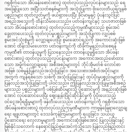
ဂရုစိုက်သော အိပ်ခန်းစောင်းစားပွဲ ထုတ်လုပ်သည့်လုပ်ငန်းများသည် ရေ
အခြေပြုသော အပြီးသတ်စနစ်များကို အသုံးပြုကာ ဗိုးလေးတိယုရ်ဂျနစ်
ပစ္စည်းများ ထုတ်လွှတ်မှုကို ဖယ်ရှားပေးပြီး ခိုင်မာမှုနှင့် ပုံပန်းသွင်ပြင်
အရည်အသွေးကို ထိန်းသိမ်းပေးသည်။ ပတ်ဝန်းကျင်နှင့် သဟဇာတဖြစ်
သော အိပ်ခန်းစောင်းစားပွဲ ထုတ်လုပ်သည့်ကုမ္ပဏီများသည် စွမ်းအင်
ချွေတာပေးသည့် ထုတ်လုပ်မှုပစ္စည်းများကို အသုံးပြုကာ လျှပ်စစ်
စွမ်းအင်သုံးစွဲမှုကို လျှော့ချပေးပြီး စွမ်းဆောင်ရည်ကို အကောင်းဆုံးဖြစ်
အောင် ထိန်းသိမ်းပေးကာ ပတ်ဝန်းကျင်ကို ထိခိုက်မှုနည်းပါးစေရန်
ကုမ္ပဏီ၏ တာဝန်ယူမှုကို ပြသနေသည်။ တာဝန်ယူမှုရှိသော အိပ်ခန်း
စောင်းစားပွဲ ထုတ်လုပ်သည့်လုပ်ငန်းများက အကောင်အထည်ဖော်ထား
သော အမှိုက်လျှော့ချရေး အစီအစဉ်များတွင် ဘိုင်အိုမတ်စ် လောင်စာ
အဖြစ် သစ်မှုန့်ပြန်လည်အသုံးပြုခြင်း၊ အသေးစားအစိတ်အပိုင်းများ
အတွက် ကျန်ရစ်သော သစ်ကို အသုံးပြုခြင်းနှင့် ထုပ်ပိုးမှုပစ္စည်းများကို
ပြန်လည်အသုံးပြုခြင်းတို့ ပါဝင်သည်။ ဤပြန်လည်အသုံးပြုမှုအစီအစဉ်
များသည် ပစ္စည်းများကို ပစ်ပြစ်ဆိပ်များသို့ ပို့ဆောင်မှုကို အနည်းဆုံးဖြစ်
အောင် လုပ်ဆောင်ပေးပြီး ဈေးနှုန်းပြိုင်ဆိုင်နိုင်မှုကို ပံ့ပိုးပေးသည့်
ဝင်ငွေအပိုရရှိမှုများကို ဖန်တီးပေးသည်။ ပတ်ဝန်းကျင်ကို ဂရုစိုက်သော
အိပ်ခန်းစောင်းစားပွဲ ထုတ်လုပ်သည့်ကုမ္ပဏီများက ကာဗွန်ခြေရာလျှော့ချ
ရေး ဗျူဟာများတွင် ဒေသခံကုန်ကြမ်းများကို ရယူခြင်း၊ သယ်ယူ
ပို့ဆောင်ရေး လေ့လာမှုများကို အကောင်းဆုံးဖြစ်အောင် ပြုလုပ်ခြင်းနှင့်
ဖြစ်နိုင်သလောက် နေရောင်ခြည်စွမ်းအင်ကဲ့သို့သော ပြန်လည်ဖြည့်တင်း