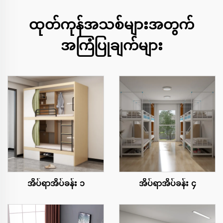
ထုတ်ကုန်အသစ်များအတွက်
အကြံပြုချက်များ
အိပ်ရာအိပ်ခန်း ၁
အိပ်ရာအိပ်ခန်း ၄