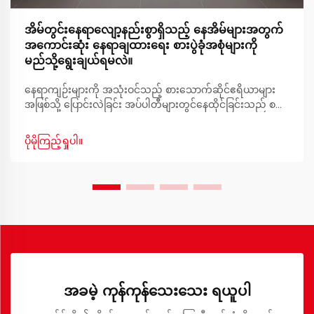
အိမ်တွင်းနေရာလျော့နည်းစွာရှိသည့် နေအိမ်များအတွက်
အကောင်းဆုံး နေရာချထားရေး စားပွဲခုံအစုံများကို
မည်သို့ရွေးချယ်ရမလဲ။
နေရာကျဉ်းများကို အသုံးဝင်သည့် စားသောက်ဆိုင်ဧရိယာများ
အဖြစ်သို့ ပြောင်းလဲခြင်း အပ်ပါတီများတွင်နေထိုင်ခြင်းသည် စ
တိုင်နှင့်အတူ စားသောက်ဆိုင်ဧရိယာတွင် လုပ်ဆောင်မှုများကို
စွန့်လွှတ်ရန်မလိုအပ်ပါ။ မြို့ပြနေထိုင်မှုများ ပိုမိုလူကြိုက်များလာ
ပိုမိုကြည့်ရှုပါ။
ခြင်းနှင့်အမျှ တီထွင်ဖြေရှင်းနိုင်သည့် ပရိဘောဂများကို ဖန်တီး
လာခြင်းဖြစ်သည်။
အခမဲ့ ကုန်ကုန်သေးသေး ရယူပါ