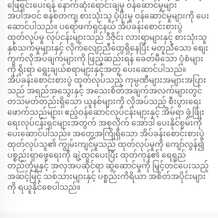
ဖြေရှင်းပေးရန် နောက်ဆုံးရောင်းချမှု ဝန်ဆောင်မှုများ
အပါအဝင် စနစ်တကျ စားသုံးသူ ပံ့ပိုးမှု ဝန်ဆောင်မှုများကို ပေး
ဆောင်ပါသည်။ ပရော်ဖက်ရှင်နယ် အိပ်ခန်းစောင်းစားပွဲ
ထုတ်လုပ်မှု လုပ်ငန်းများသည် ဒီဇိုင်း လားရာများနှင့် စားသုံးသူ
နှစ်သက်မှုများနှင့် လိုက်လျောညီထွေရှိနေပြီး မတူညီသော စျေး
ကွက်လိုအပ်ချက်များကို ဖြည့်ဆည်းရန် ခေတ်မီသော ပုံစံများ
ကို ရိုးရာ ရွေးချယ်စရာများနှင့်အတူ ပေးဆောင်ပါသည်။
အိပ်ခန်းစောင်းစားပွဲ ထုတ်လုပ်သည့် ကုမ္ပဏီများအများအပြား
သည် အရည်အသွေးနှင့် အသေးစိတ်အချက်အလက်များတွင်
တသမတ်တည်းရှိသော ယူနစ်များကို လိုအပ်သည့် စီးပွားရေး
ဖောက်သည်များ၊ ဧည့်ဝန်ဆောင်လုပ်ငန်းများနှင့် အိမ်ရာ ဖွံ့ဖြိုး
ရေးလုပ်ငန်းရှင်များအတွက် အစုလိုက် အော်ဒါ ပေးနိုင်စွမ်းကို
ပေးဆောင်ပါသည်။ အတွေ့အကြုံရှိသော အိပ်ခန်းစောင်းစားပွဲ
ထုတ်လုပ်သူ၏ ကျွမ်းကျင်မှုသည် ထုတ်လုပ်မှုကို ကျော်လွန်၍
ပစ္စည်းရှာဖွေရေးကို ချဲ့ထွင်ပေးပြီး ထုတ်ကုန်၏ ရေရှည်
တည်တံ့မှုနှင့် အလှအပဆိုင်ရာ ဆွဲဆောင်မှုကို မြှင့်တင်ပေးသည့်
အဆင့်မြင့် သစ်သားများနှင့် ပစ္စည်းကိရိယာ အစိတ်အပိုင်းများ
ကို ရယူနိုင်စေပါသည်။