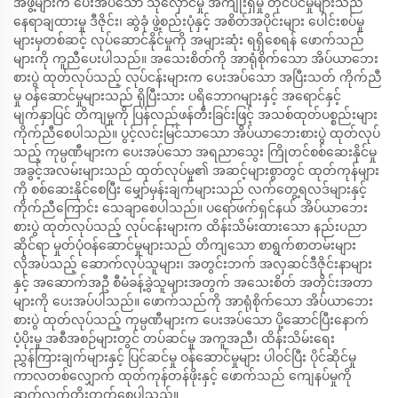
အဖွဲ့များက ပေးအပ်သော သိုလှောင်မှု အကျိုးရှိမှု တိုင်ပင်မှုများသည်
နေရာချထားမှု ဒီဇိုင်း၊ ဆွဲခုံ ဖွဲ့စည်းပုံနှင့် အစိတ်အပိုင်းများ ပေါင်းစပ်မှု
များမှတစ်ဆင့် လုပ်ဆောင်နိုင်မှုကို အများဆုံး ရရှိစေရန် ဖောက်သည်
များကို ကူညီပေးပါသည်။ အသေးစိတ်ကို အာရုံစိုက်သော အိပ်ယာဘေး
စားပွဲ ထုတ်လုပ်သည့် လုပ်ငန်းများက ပေးအပ်သော အပြီးသတ် ကိုက်ညီ
မှု ဝန်ဆောင်မှုများသည် ရှိပြီးသား ပရိဘောဂများနှင့် အရောင်နှင့်
မျက်နှာပြင် တိကျမှုကို ပြန်လည်ဖန်တီးခြင်းဖြင့် အသစ်ထုတ်ပစ္စည်းများ
ကိုက်ညီစေပါသည်။ ပွင့်လင်းမြင်သာသော အိပ်ယာဘေးစားပွဲ ထုတ်လုပ်
သည့် ကုမ္ပဏီများက ပေးအပ်သော အရညာသွေး ကြိုတင်စစ်ဆေးနိုင်မှု
အခွင့်အလမ်းများသည် ထုတ်လုပ်မှု၏ အဆင့်များစွာတွင် ထုတ်ကုန်များ
ကို စစ်ဆေးနိုင်စေပြီး မျှော်မှန်းချက်များသည် လက်တွေ့ရလဒ်များနှင့်
ကိုက်ညီကြောင်း သေချာစေပါသည်။ ပရော်ဖက်ရှင်နယ် အိပ်ယာဘေး
စားပွဲ ထုတ်လုပ်သည့် လုပ်ငန်းများက ထိန်းသိမ်းထားသော နည်းပညာ
ဆိုင်ရာ မှုတ်ပုံဝန်ဆောင်မှုများသည် တိကျသော စာရွက်စာတမ်းများ
လိုအပ်သည့် ဆောက်လုပ်သူများ၊ အတွင်းဘက် အလှဆင်ဒီဇိုင်းနာများ
နှင့် အဆောက်အဦ စီမံခန့်ခွဲသူများအတွက် အသေးစိတ် အတိုင်းအတာ
များကို ပေးအပ်ပါသည်။ ဖောက်သည်ကို အာရုံစိုက်သော အိပ်ယာဘေး
စားပွဲ ထုတ်လုပ်သည့် ကုမ္ပဏီများက ပေးအပ်သော ပို့ဆောင်ပြီးနောက်
ပံ့ပိုးမှု အစီအစဉ်များတွင် တပ်ဆင်မှု အကူအညီ၊ ထိန်းသိမ်းရေး
ညွှန်ကြားချက်များနှင့် ပြင်ဆင်မှု ဝန်ဆောင်မှုများ ပါဝင်ပြီး ပိုင်ဆိုင်မှု
ကာလတစ်လျှောက် ထုတ်ကုန်တန်ဖိုးနှင့် ဖောက်သည် ကျေနပ်မှုကို
ဆက်လက်တိုးတက်စေပါသည်။