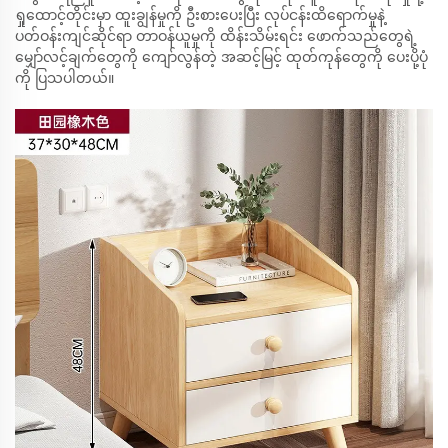
ရှုထောင့်တိုင်းမှာ ထူးချွန်မှုကို ဦးစားပေးပြီး လုပ်ငန်းထိရောက်မှုနဲ့
ပတ်ဝန်းကျင်ဆိုင်ရာ တာဝန်ယူမှုကို ထိန်းသိမ်းရင်း ဖောက်သည်တွေရဲ့
မျှော်လင့်ချက်တွေကို ကျော်လွန်တဲ့ အဆင့်မြင့် ထုတ်ကုန်တွေကို ပေးပို့ပုံ
ကို ပြသပါတယ်။