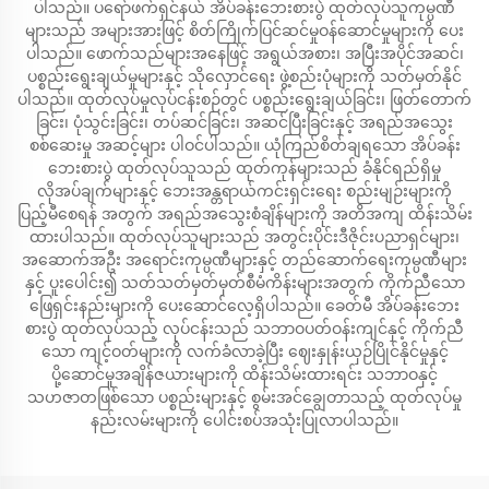
ပါသည်။ ပရော်ဖက်ရှင်နယ် အိပ်ခန်းဘေးစားပွဲ ထုတ်လုပ်သူကုမ္ပဏီ
များသည် အများအားဖြင့် စိတ်ကြိုက်ပြင်ဆင်မှုဝန်ဆောင်မှုများကို ပေး
ပါသည်။ ဖောက်သည်များအနေဖြင့် အရွယ်အစား၊ အပြီးအပိုင်အဆင်၊
ပစ္စည်းရွေးချယ်မှုများနှင့် သိုလှောင်ရေး ဖွဲ့စည်းပုံများကို သတ်မှတ်နိုင်
ပါသည်။ ထုတ်လုပ်မှုလုပ်ငန်းစဉ်တွင် ပစ္စည်းရွေးချယ်ခြင်း၊ ဖြတ်တောက်
ခြင်း၊ ပုံသွင်းခြင်း၊ တပ်ဆင်ခြင်း၊ အဆင်ပြီးခြင်းနှင့် အရည်အသွေး
စစ်ဆေးမှု အဆင့်များ ပါဝင်ပါသည်။ ယုံကြည်စိတ်ချရသော အိပ်ခန်း
ဘေးစားပွဲ ထုတ်လုပ်သူသည် ထုတ်ကုန်များသည် ခံနိုင်ရည်ရှိမှု
လိုအပ်ချက်များနှင့် ဘေးအန္တရာယ်ကင်းရှင်းရေး စည်းမျဉ်းများကို
ပြည့်မီစေရန် အတွက် အရည်အသွေးစံချိန်များကို အတိအကျ ထိန်းသိမ်း
ထားပါသည်။ ထုတ်လုပ်သူများသည် အတွင်းပိုင်းဒီဇိုင်းပညာရှင်များ၊
အဆောက်အဦး အရောင်းကုမ္ပဏီများနှင့် တည်ဆောက်ရေးကုမ္ပဏီများ
နှင့် ပူးပေါင်း၍ သတ်သတ်မှတ်မှတ်စီမံကိန်းများအတွက် ကိုက်ညီသော
ဖြေရှင်းနည်းများကို ပေးဆောင်လေ့ရှိပါသည်။ ခေတ်မီ အိပ်ခန်းဘေး
စားပွဲ ထုတ်လုပ်သည့် လုပ်ငန်းသည် သဘာဝပတ်ဝန်းကျင်နှင့် ကိုက်ညီ
သော ကျင့်ဝတ်များကို လက်ခံလာခဲ့ပြီး ဈေးနှုန်းယှဉ်ပြိုင်နိုင်မှုနှင့်
ပို့ဆောင်မှုအချိန်ဇယားများကို ထိန်းသိမ်းထားရင်း သဘာဝနှင့်
သဟဇာတဖြစ်သော ပစ္စည်းများနှင့် စွမ်းအင်ချွေတာသည့် ထုတ်လုပ်မှု
နည်းလမ်းများကို ပေါင်းစပ်အသုံးပြုလာပါသည်။