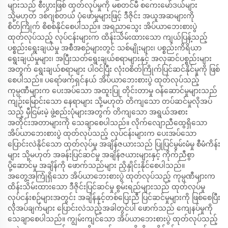
များသည် စီးပွားဖြစ် ထုတ်လုပ်မှုကို မစတင်မီ စကေးမော်ဒယ်များ
သို့မဟုတ် ဒစ်ဂျစ်တယ် ပုံဖော်မှုများဖြင့် ဒီဇိုင်း အယူအဆများကို
စိတ်ကြိုက် စိစစ်နိုင်စေပါသည်။ အရညာသွေး အိပ်ယာဘေးစားပွဲ
ထုတ်လုပ်သည့် လုပ်ငန်းများက ထိန်းသိမ်းထားသော ကျယ်ပြန့်သည့်
ပစ္စည်းရွေးချယ်မှု အစီအစဉ်များတွင် သစ်မျိုးများ၊ ပစ္စည်းကိရိယာ
ရွေးချယ်မှုများ၊ အပြီးသတ်ရွေးချယ်စရာများနှင့် အလှဆင်ပစ္စည်းများ
အတွက် ရွေးချယ်စရာများ ပါဝင်ပြီး လုံးဝစိတ်ကြိုက်ပြင်ဆင်နိုင်မှုကို ဖြစ်
စေပါသည်။ ပရော်ဖက်ရှင်နယ် အိပ်ယာဘေးစားပွဲ ထုတ်လုပ်သည့်
ကုမ္ပဏီများက ပေးအပ်သော အထူးပြု တိုင်းတာမှု ဝန်ဆောင်မှုများသည်
ကျဉ်းမြောင်းသော နေရာများ သို့မဟုတ် တိကျသော တပ်ဆင်မှုလိုအပ်
သည့် မှီငြမ်းမဲ့ ဖွဲ့စည်းပုံများအတွက် တိကျသော အရွယ်အစား
အတိုင်းအတာများကို သေချာစေပါသည်။ လိုက်လျောညီထွေရှိသော
အိပ်ယာဘေးစားပွဲ ထုတ်လုပ်သည့် လုပ်ငန်းများက ပေးအပ်သော
ပြောင်းလဲနိုင်သော ထုတ်လုပ်မှု အချိန်ဇယားသည် ပြုပြင်မွမ်းမံမှု စီမံကိန်း
များ သို့မဟုတ် အခန်းပြင်ဆင်မှု အချိန်ဇယားများနှင့် ကိုက်ညီစွာ
ပို့ဆောင်မှု အချိန်ကို ဖောက်သည်များ ညှိနှိုင်းနိုင်စေပါသည်။
အတွေ့အကြုံရှိသော အိပ်ယာဘေးစားပွဲ ထုတ်လုပ်သည့် ကုမ္ပဏီများက
ထိန်းသိမ်းထားသော ဒီဇိုင်းပြင်ဆင်မှု စွမ်းရည်များသည် ထုတ်လုပ်မှု
လုပ်ငန်းစဉ်များအတွင်း အချိန်နှင့်တစ်ပြေးညီ ပြင်ဆင်မှုများကို ဖြစ်စေပြီး
လိုအပ်ချက်များ ပြောင်းလဲသည့်အခါတွင်ပါ ဖောက်သည် ကျေနပ်မှုကို
သေချာစေပါသည်။ ကျွမ်းကျင်သော အိပ်ယာဘေးစားပွဲ ထုတ်လုပ်သည့်