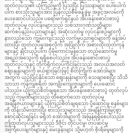
ထုတ်လုပ်သူ၏ ယုံကြည်မှုကို ပြသပြီး ပြဿနာများ ပေါ်ပေါက်
ပါက စားသုံးသူများအား ပြန်လည်စီမံခန့်ခွဲမှု အခွင့်အလမ်းကို
ပေးဆောင်ပါသည်။ ပရော်ဖက်ရှင်နယ် အိပ်ခန်းစောင်းစားပွဲ
ထုတ်လုပ်မှု လုပ်ငန်းများသည် သစ်သားဂုဏ်သတ္တိများ၊
ဆက်စပ်နည်းပညာများနှင့် အဆုံးသတ်မှု လုပ်ငန်းစဉ်များကို
နားလည်သော ကျွမ်းကျင်သည့် လက်မှုပညာရှင်များကို ခန့်အပ်
ထားပြီး ထုတ်လုပ်မှုအစုလိုက် အပြုံလိုက် အစားထိုးထုတ်ကုန်
များနှင့် နှိုင်းယှဉ်ပါက ပိုမိုကောင်းမွန်သော တည်ဆောက်မှု
အရည်အသွေးကို ရရှိစေပါသည်။ အိပ်ခန်းစောင်းစားပွဲ
ထုတ်လုပ်သူနှင့် တိုက်ရိုက်လုပ်ကိုင်ခြင်းသည် အလယ်အလတ်
ဈေးနှုန်းများကို ဖယ်ရှားခြင်းဖြင့် စိတ်ကြိုက် အော်ဒါများ
အတွက် ယှဉ်ပြိုင်နိုင်သော ဈေးနှုန်းများကို သေချာစေပြီး သိသိ
သာသာ ကုန်ကျစရိတ် အကျိုးကျေးဇူးများကို ပေးဆောင်
ပါသည်။ ယုံကြည်စိတ်ချရသော အိပ်ခန်းစောင်းစားပွဲ ထုတ်လုပ်
သည့် ကုမ္ပဏီများသည် ထိရောက်သော ထုတ်လုပ်မှု
အချိန်ဇယားများနှင့် ယုံကြည်စိတ်ချရသော ပို့ဆောင်မှု စနစ်များ
ကို ထိန်းသိမ်းထားပြီး စားသုံးသူများသည် အချိန်ကြာမြင့်စွာ
စောင့်ဆိုင်းရခြင်း မရှိဘဲ အော်ဒါများကို အမြန်ရရှိစေပါသည်။
ဤထုတ်လုပ်သူများသည် ဒီဇိုင်း တိုင်ပင်မှု၊ တပ်ဆင်မှု
အကြံပေးချက်များနှင့် မေးခွန်းများ သို့မဟုတ် စိုးရိမ်မှုများကို