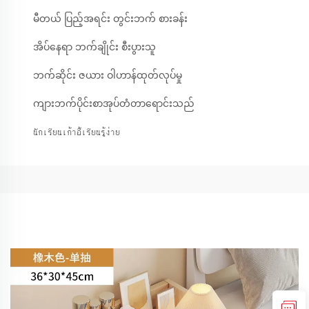
မီတယ် ပြည့်အရင်း တွင်းဘက် စားခန်း
အိပ်နေရာ ဘက်ချိုင်း စီးပွားသူ
ဘက်ဆိုင်း ဇယား ဝါဟာန်ထုတ်လုပ်မှု
ကျားဘက်ပိုင်းစာအုပ်တံတာရောင်းသည်
นักเรียนเก้าอี้เรียนรู้ง่าย