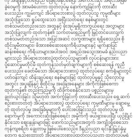
ကို အချိန်နှင့်တပြေးညီ ခြေရာခံနိုင်စေပြီး အကောင်းဆုံး အရင်းအမြစ်
ခွဲဝေမှုကို အာမခံပေးကာ ထုတ်လုပ်မှု နောက်ကျခြင်းကို တားဆီး
ပေးသည်။ ကျွမ်းကျင် အိပ်ရာဘေးစားပွဲ ထုတ်လုပ်သူ ကုမ္ပဏီများ
အသုံးပြုသော ရှုပ်ထွေးသော အပြီးသတ်ရေး စနစ်များတွင်
တစ်သမတ်တည်းသော အထူနှင့် ဖုံးအုပ်မှုရှိကာကွယ်ရေး အလွှာများ
အသုံးပြုလျက် ထုတ်ကုန်၏ သက်တမ်းရှည်မှုကို မြှင့်တင်ပေးလျက်
တစ်သမတ်တည်းသော အပြင်အဆင် လက္ခဏာများ ရရှိစေသည်။ စို
ထိုင်းမှုမီတာများ၊ ဖိအားစစ်ဆေးရေးကိရိယာများနှင့် မျက်နှာပြင်
ဆန်းစစ်ရေး ကိရိယာများအပါအဝင် အရည်အသွေးအာမခံ နည်းပညာ
များသည် အိပ်ရာဘေးစားပွဲထုတ်လုပ်သူများ၏ လုပ်ငန်းများအား
ပို့ဆောင်မှုမတိုင်မီ ထုတ်ကုန်သတ်မှတ်ချက်များကို စစ်ဆေးရန် ကူညီ
ပေးသည်။ ခေတ်မီသော အိပ်ရာဘေးစားပွဲ ထုတ်လုပ်ရေး စက်ရုံများတွင်
ပတ်ဝန်းကျင် ထိန်းချုပ်ရေး စနစ်များဖြင့် ထုတ်လုပ်မှုနှင့် သိုလှောင်မှု
အတွင်း အပူချိန်နှင့် စိုထိုင်းမှု အခြေအနေများ အံကိုက်ဖြစ်စေကာ
ထုတ်ကုန်၏ တည်ကြည်မှုကို ထိခိုက်စေနိုင်သော ပစ္စည်းများမှ
ချွတ်ယွင်းခြင်း သို့မဟုတ် အက်ကွဲခြင်းကို တားဆီးပေးသည်။ ရှေ့ဆက်
စဉ်းစားတတ်တဲ့ အိပ်ရာဘေးစားပွဲ ထုတ်လုပ်ရေး ကုမ္ပဏီများမှ ချောမွေ့
တဲ့ ထုတ်လုပ်မှု အခြေခံမူများကို ပေါင်းစပ်ခြင်းသည် ထုတ်လုပ်မှု ထိ
ရောက်မှုကို အကောင်းဆုံးဖြစ်စေရင်း အမှိုက်ကို ဖယ်ရှားပေးပြီး ယှဉ်ပြိုင်
နိုင်သော ဈေးနှုန်းများဖြင့် ဖောက်သည်များအတွက် အကျိုးရှိစေသော
ကုန်ကျစရိတ် ချွေတာမှု ဖြစ်ပေါ်စေသည်။ ဒီနည်းပညာ ရင်းနှီးမြှုပ်နှံမှု
တွေက ရည်စူးထားတဲ့ အိပ်ရာဘေးစားပွဲထုတ်လုပ်သူဟာ ထုတ်လုပ်မှုရဲ့