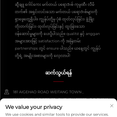
ဆွီချူ ဂေါင်ကေး မက်တယ် ပရောဒักစ် ကုမ္ပဏီ၊ လီမိ
တက်၏ အရှင်းလင်းသော မက်တယ် ပရောဒักစ်များကို
ရှာဖွေတွေ့ရှိပါ။ ကျွန်ုပ်တို့မှ ပုံစံ ထုတ်လုပ်ခြင်း၊ ဖွံ့ဖြိုး
တိုးတက်ခြင်း၊ ထုတ်လုပ်ခြင်းနှင့် ထူးခြားသော
ဝန်ဆောင်မှုများကို ပေးပို့ပါသည်။ qualité နှင့် anggan
အများအားဖြင့် satisfaction ကို အမြဲတမ်း
partnerships တွင် ensure ပါသည်။ ယနေ့တွင် ကျွန်ုပ်
တို့ရဲ့ အမျိုးအစားများကို လေ့လာပါ!
ဆက်သွယ်ရန်
181 AIGEHAO ROAD WEITANG TOWN ,
XIANGCHENGDISTRICT , SUZHOU 215132 , P.R.CHINA
We value your privacy
+86-152 5000 0863
We use cookies and similar tools to provide our services.