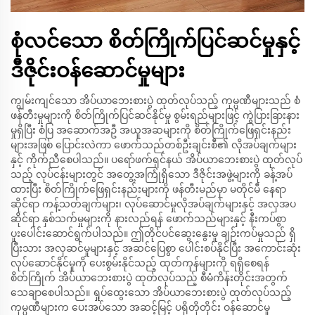
စုံလင်သော စိတ်ကြိုက်ပြင်ဆင်မှုနှင့်
ဒီဇိုင်းဝန်ဆောင်မှုများ
ကျွမ်းကျင်သော အိပ်ယာဘေးစားပွဲ ထုတ်လုပ်သည့် ကုမ္ပဏီများသည် စံ
ဖန်တီးမှုများကို စိတ်ကြိုက်ပြင်ဆင်နိုင်မှု စွမ်းရည်များဖြင့် ကွဲပြားခြားနား
မှုရှိပြီး စံပြ အဆောက်အဦ အယူအဆများကို စိတ်ကြိုက်ဖြေရှင်းနည်း
များအဖြစ် ပြောင်းလဲကာ ဖောက်သည်တစ်ဦးချင်းစီ၏ လိုအပ်ချက်များ
နှင့် ကိုက်ညီစေပါသည်။ ပရော်ဖက်ရှင်နယ် အိပ်ယာဘေးစားပွဲ ထုတ်လုပ်
သည့် လုပ်ငန်းများတွင် အတွေ့အကြုံရှိသော ဒီဇိုင်းအဖွဲ့များကို ခန့်အပ်
ထားပြီး စိတ်ကြိုက်ဖြေရှင်းနည်းများကို ဖန်တီးမည်မှာ မတိုင်မီ နေရာ
ဆိုင်ရာ ကန့်သတ်ချက်များ၊ လုပ်ဆောင်မှုလိုအပ်ချက်များနှင့် အလှအပ
ဆိုင်ရာ နှစ်သက်မှုများကို နားလည်ရန် ဖောက်သည်များနှင့် နီးကပ်စွာ
ပူးပေါင်းဆောင်ရွက်ပါသည်။ ဤတိုင်ပင်ဆွေးနွေးမှု ချဉ်းကပ်မှုသည် ရှိ
ပြီးသား အလှဆင်မှုများနှင့် အဆင်ပြေစွာ ပေါင်းစပ်နိုင်ပြီး အကောင်းဆုံး
လုပ်ဆောင်နိုင်မှုကို ပေးစွမ်းနိုင်သည့် ထုတ်ကုန်များကို ရရှိစေရန်
စိတ်ကြိုက် အိပ်ယာဘေးစားပွဲ ထုတ်လုပ်သည့် စီမံကိန်းတိုင်းအတွက်
သေချာစေပါသည်။ ရှုပ်ထွေးသော အိပ်ယာဘေးစားပွဲ ထုတ်လုပ်သည့်
ကုမ္ပဏီများက ပေးအပ်သော အဆင့်မြင့် ပရိုတိုတိုင်း ဝန်ဆောင်မှု