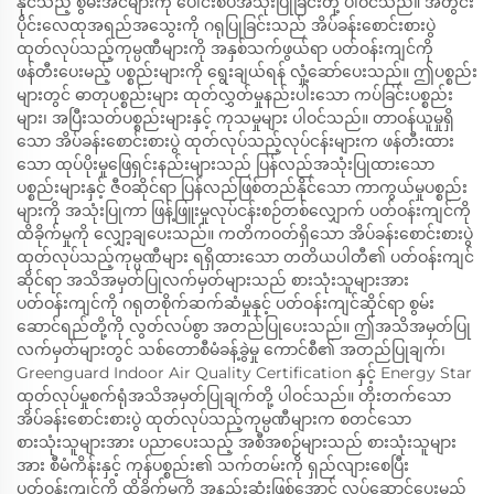
နိုင်သည့် စွမ်းအင်များကို ပေါင်းစပ်အသုံးပြုခြင်းတို့ ပါဝင်သည်။ အတွင်း
ပိုင်းလေထုအရည်အသွေးကို ဂရုပြုခြင်းသည် အိပ်ခန်းစောင်းစားပွဲ
ထုတ်လုပ်သည့်ကုမ္ပဏီများကို အနှစ်သက်ဖွယ်ရာ ပတ်ဝန်းကျင်ကို
ဖန်တီးပေးမည့် ပစ္စည်းများကို ရွေးချယ်ရန် လှုံ့ဆော်ပေးသည်။ ဤပစ္စည်း
များတွင် ဓာတုပစ္စည်းများ ထုတ်လွှတ်မှုနည်းပါးသော ကပ်ခြင်းပစ္စည်း
များ၊ အပြီးသတ်ပစ္စည်းများနှင့် ကုသမှုများ ပါဝင်သည်။ တာဝန်ယူမှုရှိ
သော အိပ်ခန်းစောင်းစားပွဲ ထုတ်လုပ်သည့်လုပ်ငန်းများက ဖန်တီးထား
သော ထုပ်ပိုးမှုဖြေရှင်းနည်းများသည် ပြန်လည်အသုံးပြုထားသော
ပစ္စည်းများနှင့် ဇီဝဆိုင်ရာ ပြန်လည်ဖြစ်တည်နိုင်သော ကာကွယ်မှုပစ္စည်း
များကို အသုံးပြုကာ ဖြန့်ဖြူးမှုလုပ်ငန်းစဉ်တစ်လျှောက် ပတ်ဝန်းကျင်ကို
ထိခိုက်မှုကို လျှော့ချပေးသည်။ ကတိကဝတ်ရှိသော အိပ်ခန်းစောင်းစားပွဲ
ထုတ်လုပ်သည့်ကုမ္ပဏီများ ရရှိထားသော တတိယပါတီ၏ ပတ်ဝန်းကျင်
ဆိုင်ရာ အသိအမှတ်ပြုလက်မှတ်များသည် စားသုံးသူများအား
ပတ်ဝန်းကျင်ကို ဂရုတစိုက်ဆက်ဆံမှုနှင့် ပတ်ဝန်းကျင်ဆိုင်ရာ စွမ်း
ဆောင်ရည်တို့ကို လွတ်လပ်စွာ အတည်ပြုပေးသည်။ ဤအသိအမှတ်ပြု
လက်မှတ်များတွင် သစ်တောစီမံခန့်ခွဲမှု ကောင်စီ၏ အတည်ပြုချက်၊
Greenguard Indoor Air Quality Certification နှင့် Energy Star
ထုတ်လုပ်မှုစက်ရုံအသိအမှတ်ပြုချက်တို့ ပါဝင်သည်။ တိုးတက်သော
အိပ်ခန်းစောင်းစားပွဲ ထုတ်လုပ်သည့်ကုမ္ပဏီများက စတင်သော
စားသုံးသူများအား ပညာပေးသည့် အစီအစဉ်များသည် စားသုံးသူများ
အား စီမံကိန်းနှင့် ကုန်ပစ္စည်း၏ သက်တမ်းကို ရှည်လျားစေပြီး
ပတ်ဝန်းကျင်ကို ထိခိုက်မှုကို အနည်းဆုံးဖြစ်အောင် လုပ်ဆောင်ပေးမည့်