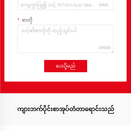
0/100
စာတို
0/1000
ပေးပို့မည်
ကျားဘက်ပိုင်းစာအုပ်တံတာရောင်းသည်