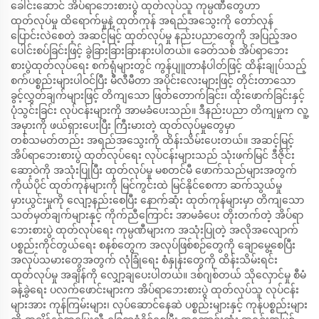
ခေါင်းဆောင် အိပ်ရာဘေးစားပွဲ ထုတ်လုပ်သူ ကုမ္ပဏီတွေဟာ
ထုတ်လုပ်မှု ထိရောက်မှုနဲ့ ထုတ်ကုန် အရည်အသွေးကို တော်လှန်
ပြောင်းလဲစေတဲ့ အဆင့်မြင့် ထုတ်လုပ်မှု နည်းပညာတွေကို အပြည့်အဝ
ပေါင်းစပ်ခြင်းဖြင့် ခွဲခြားခြားခြားနားပါတယ်။ ခေတ်သစ် အိပ်ရာဘေး
စားပွဲထုတ်လုပ်ရေး စက်ရုံများတွင် ကွန်ပျူတာနံပါတ်ဖြင့် ထိန်းချုပ်သည့်
စက်ပစ္စည်းများပါဝင်ပြီး မီလီမီတာ အပိုင်းလေးများဖြင့် တိုင်းတာသော
ခွင့်လွှတ်ချက်များဖြင့် တိကျသော ဖြတ်တောက်ခြင်း၊ ထိုးဖောက်ခြင်းနှင့်
ပုံသွင်းခြင်း လုပ်ငန်းများကို အာမခံပေးသည်။ ဒီနည်းပညာ တိကျမှုက လူ့
အမှားကို ဖယ်ရှားပေးပြီး ကြီးမားတဲ့ ထုတ်လုပ်မှုတွေမှာ
တစ်သမတ်တည်း အရည်အသွေးကို ထိန်းသိမ်းပေးတယ်။ အဆင့်မြင့်
အိပ်ရာဘေးစားပွဲ ထုတ်လုပ်ရေး လုပ်ငန်းများသည် သုံးဖက်မြင် ဒီဇိုင်း
ဆော့ဝဲကို အသုံးပြုပြီး ထုတ်လုပ်မှု မစတင်မီ ဖောက်သည်များအတွက်
ကိုယ်ပိုင် ထုတ်ကုန်များကို မြင်ကွင်းထဲ မြင်နိုင်စေကာ ဆက်သွယ်မှု
မှားယွင်းမှုကို လျော့နည်းစေပြီး နောက်ဆုံး ထုတ်ကုန်များမှာ တိကျသော
သတ်မှတ်ချက်များနှင့် ကိုက်ညီကြောင်း အာမခံပေး တိုးတက်တဲ့ အိပ်ရာ
ဘေးစားပွဲ ထုတ်လုပ်ရေး ကုမ္ပဏီများက အသုံးပြုတဲ့ အလိုအလျောက်
ပစ္စည်းကိုင်တွယ်ရေး စနစ်တွေက အလုပ်ဖြစ်စဉ်တွေကို ချောမွေ့စေပြီး
အလုပ်သမားတွေအတွက် လုံခြုံရေး စံနှုန်းတွေကို ထိန်းသိမ်းရင်း
ထုတ်လုပ်မှု အချိန်ကို လျှော့ချပေးပါတယ်။ ဒစ်ဂျစ်တယ် သိုလှောင်မှု စီမံ
ခန့်ခွဲရေး ပလက်ဖောင်းများက အိပ်ရာဘေးစားပွဲ ထုတ်လုပ်သူ လုပ်ငန်း
များအား ကုန်ကြမ်းများ၊ လုပ်ဆောင်နေဆဲ ပစ္စည်းများနှင့် ကုန်ပစ္စည်းများ