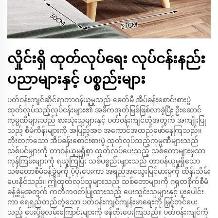
လှိုင်းရှိ ထုတ်လုပ်ရေး လုပ်ငန်းနည်း
ပညာများနှင့် ပစ္စည်းများ
ပတ်ဝန်းကျင်ဆိုင်ရာတာဝန်ယူမှုသည် ခေတ်မီ အိပ်ခန်းစောင်းစားပွဲ
ထုတ်လုပ်သည့်လုပ်ငန်းများ၏ အဓိကအုတ်မြစ်ဖြစ်လာခဲ့ပြီး ဦးဆောင်
ကုမ္ပဏီများသည် စားသုံးသူများနှင့် ပတ်ဝန်းကျင်တို့အတွက် အကျိုးပြု
သည့် စီမံကိန်းများကို အပြည့်အဝ အကောင်အထည်ဖော်နေကြသည်။
တိုးတက်သော အိပ်ခန်းစောင်းစားပွဲ ထုတ်လုပ်သည့်ကုမ္ပဏီများသည်
သစ်ပင်များကို တာဝန်ယူမှုရှိစွာ ထုတ်လုပ်ပေးသည့် သစ်တောများမှသာ
ကုန်ကြမ်းများကို ရယူကြပြီး သစ်ပစ္စည်းများသည် တာဝန်ယူမှုရှိသော
သစ်တောစီမံခန့်ခွဲမှုကို ပံ့ပိုးပေးကာ အရည်အသွေးမြင့်မားမှုကို ထိန်းသိမ်း
ပေးနိုင်သည်။ ဤထုတ်လုပ်သူများသည် သစ်တောများကို ဂရုတစိုက်စီမံ
ခန့်ခွဲမှုအတွက် ကတိကဝတ်ပြုထားသည့် ပေးသွင်းသူများနှင့် ပူးပေါင်း
ကာ ရေရှည်တည်တံ့သော ပတ်ဝန်းကျင်ကျန်းမာရေးကို မြှင့်တင်ပေး
သည့် ပေးပို့မှုလမ်းကြောင်းများကို ဖန်တီးပေးကြသည်။ ပတ်ဝန်းကျင်ကို