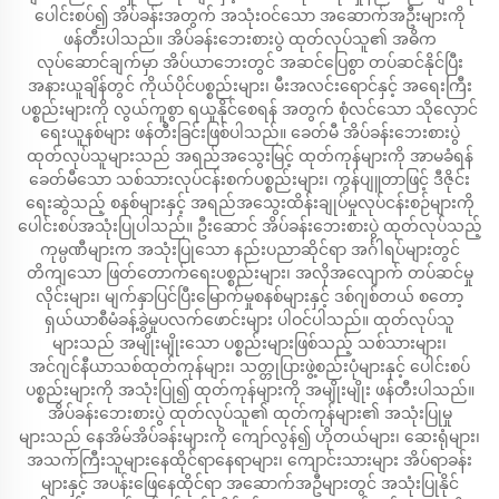
ပေါင်းစပ်၍ အိပ်ခန်းအတွက် အသုံးဝင်သော အဆောက်အဦးများကို
ဖန်တီးပါသည်။ အိပ်ခန်းဘေးစားပွဲ ထုတ်လုပ်သူ၏ အဓိက
လုပ်ဆောင်ချက်မှာ အိပ်ယာဘေးတွင် အဆင်ပြေစွာ တပ်ဆင်နိုင်ပြီး
အနားယူချိန်တွင် ကိုယ်ပိုင်ပစ္စည်းများ၊ မီးအလင်းရောင်နှင့် အရေးကြီး
ပစ္စည်းများကို လွယ်ကူစွာ ရယူနိုင်စေရန် အတွက် စုံလင်သော သိုလှောင်
ရေးယူနစ်များ ဖန်တီးခြင်းဖြစ်ပါသည်။ ခေတ်မီ အိပ်ခန်းဘေးစားပွဲ
ထုတ်လုပ်သူများသည် အရည်အသွေးမြင့် ထုတ်ကုန်များကို အာမခံရန်
ခေတ်မီသော သစ်သားလုပ်ငန်းစက်ပစ္စည်းများ၊ ကွန်ပျူတာဖြင့် ဒီဇိုင်း
ရေးဆွဲသည့် စနစ်များနှင့် အရည်အသွေးထိန်းချုပ်မှုလုပ်ငန်းစဉ်များကို
ပေါင်းစပ်အသုံးပြုပါသည်။ ဦးဆောင် အိပ်ခန်းဘေးစားပွဲ ထုတ်လုပ်သည့်
ကုမ္ပဏီများက အသုံးပြုသော နည်းပညာဆိုင်ရာ အင်္ဂါရပ်များတွင်
တိကျသော ဖြတ်တောက်ရေးပစ္စည်းများ၊ အလိုအလျောက် တပ်ဆင်မှု
လိုင်းများ၊ မျက်နှာပြင်ပြီးမြောက်မှုစနစ်များနှင့် ဒစ်ဂျစ်တယ် စတော့
ရှယ်ယာစီမံခန့်ခွဲမှုပလက်ဖောင်းများ ပါဝင်ပါသည်။ ထုတ်လုပ်သူ
များသည် အမျိုးမျိုးသော ပစ္စည်းများဖြစ်သည့် သစ်သားများ၊
အင်ဂျင်နီယာသစ်ထုတ်ကုန်များ၊ သတ္တုပြားဖွဲ့စည်းပုံများနှင့် ပေါင်းစပ်
ပစ္စည်းများကို အသုံးပြု၍ ထုတ်ကုန်များကို အမျိုးမျိုး ဖန်တီးပါသည်။
အိပ်ခန်းဘေးစားပွဲ ထုတ်လုပ်သူ၏ ထုတ်ကုန်များ၏ အသုံးပြုမှု
များသည် နေအိမ်အိပ်ခန်းများကို ကျော်လွန်၍ ဟိုတယ်များ၊ ဆေးရုံများ၊
အသက်ကြီးသူများနေထိုင်ရာနေရာများ၊ ကျောင်းသားများ အိပ်ရာခန်း
များနှင့် အပန်းဖြေနေထိုင်ရာ အဆောက်အဦများတွင် အသုံးပြုနိုင်