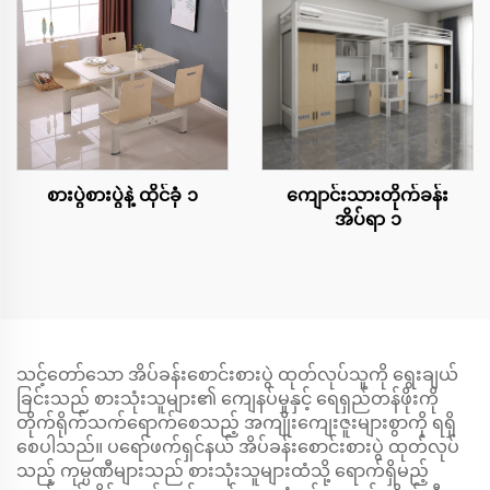
စားပွဲစားပွဲနဲ့ ထိုင်ခုံ ၁
ကျောင်းသားတိုက်ခန်း
အိပ်ရာ ၁
သင့်တော်သော အိပ်ခန်းစောင်းစားပွဲ ထုတ်လုပ်သူကို ရွေးချယ်
ခြင်းသည် စားသုံးသူများ၏ ကျေနပ်မှုနှင့် ရေရှည်တန်ဖိုးကို
တိုက်ရိုက်သက်ရောက်စေသည့် အကျိုးကျေးဇူးများစွာကို ရရှိ
စေပါသည်။ ပရော်ဖက်ရှင်နယ် အိပ်ခန်းစောင်းစားပွဲ ထုတ်လုပ်
သည့် ကုမ္ပဏီများသည် စားသုံးသူများထံသို့ ရောက်ရှိမည့်