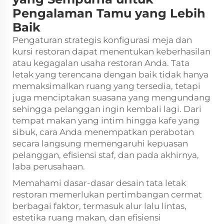
Pengalaman Tamu yang Lebih
Baik
Pengaturan strategis konfigurasi meja dan
kursi restoran dapat menentukan keberhasilan
atau kegagalan usaha restoran Anda. Tata
letak yang terencana dengan baik tidak hanya
memaksimalkan ruang yang tersedia, tetapi
juga menciptakan suasana yang mengundang
sehingga pelanggan ingin kembali lagi. Dari
tempat makan yang intim hingga kafe yang
sibuk, cara Anda menempatkan perabotan
secara langsung memengaruhi kepuasan
pelanggan, efisiensi staf, dan pada akhirnya,
laba perusahaan.
Memahami dasar-dasar desain tata letak
restoran memerlukan pertimbangan cermat
berbagai faktor, termasuk alur lalu lintas,
estetika ruang makan, dan efisiensi