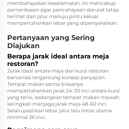
membahayakan keselamatan. Ini mencakup
pemeriksaan agar pencahayaan darurat tetap
terlihat dan jalur menuju pintu keluar
mempertahankan lebar yang dipersyaratkan.
Pertanyaan yang Sering
Diajukan
Berapa jarak ideal antara meja
restoran?
Jarak ideal antara meja dan kursi restoran
bervariasi tergantung konsep penyajian.
Tempat makan santai biasanya
mempertahankan jarak 24-30 inci antara kursi
yang terisi, sedangkan tempat makan mewah
seringkali menjaga jarak meja 48-60 inci.
Selalu pastikan lebar jalur lalu lintas utama
minimal 36 inci.