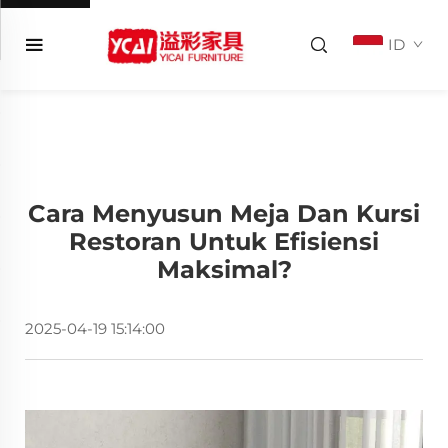
ID
Cara Menyusun Meja Dan Kursi
Restoran Untuk Efisiensi
Maksimal?
2025-04-19 15:14:00