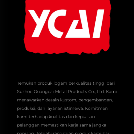
Temukan produk logam berkualitas tinggi dari
Suzhou Guangcai Metal Products Co., Ltd. Kami
menawarkan desain kustom, pengembangan,
produksi, dan layanan istimewa. Komitmen
kami terhadap kualitas dan kepuasan
pelanggan memastikan kerja sama jangka
panjang. Jelajahi rangkaian produk kami hari