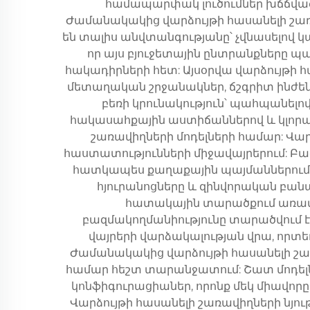
համապարփակ լուծումներ խճճված 
Ժամանակակից վարձույթի հասանելի շառ
են տալիս անվտանգությանը՝ չվնասելով
որ այս բյուջետային ընտրանքները 
հակադիրների հետ: Այսօրվա վարձույթի
մետաղական շրջանակներ, ճշգրիտ ինժեն
բեռի կրունակություն՝ պահպանել
հակասահքային աստիճաններով և կլորա
շառավիղների մոդելների համար: Վար
հաստատությունների միջավայրերում: Բա
հատկապես քաղաքային պայմաններում, ո
հյուրանոցները և զինվորական բա
հատակային տարածքում առավել
բազմակողմանիությունը տարածվում
վայրերի վարձակալության վրա, որտե
Ժամանակակից վարձույթի հասանելի շառ
համար հեշտ տարանջատում: Շատ մոդելնե
կոնֆիգուրացիաներ, որոնք մեկ միավոր
Վարձույթի հասանելի շառավիղների նյ