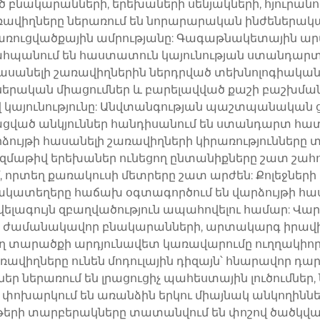
բնակարանների, երեխաների սենյակների, հյուրանոց
ավիղները ներառում են նորարարական ինժեներական
 կառուցվածքային ամրությանը: Գագաթնակետային ա
պահպանում են հաստատուն կայունության ստանդար
 հասանելի շառավիղներին ներդրված տեխնոլոգիակա
երական միացումներ և բարելավված քաշի բաշխման
ով կայունությունը: Անվտանգության պաշտպանական 
ցված անկյուններ հանդիսանում են ստանդարտ հատկ
ձույթի հասանելի շառավիղների կիրառությունները 
զմաթիվ երեխաներ ունեցող ընտանիքները շատ շահում
րտեղ քառակուսի մետրերը շատ արժեն: Քոլեջների 
նակատեղերը հաճախ օգտագործում են վարձույթի հ
ագույն զբաղվածություն ապահովելու համար: Վար
 է ժամանակավոր բնակարանների, արտակարգ իրա
ղ տարածքի արդյունավետ կառավարումը ուղղակիորե
ավիղները ունեն մոդուլային դիզայն՝ հնարավոր դ
ր ներառում են լրացուցիչ պահեստային լուծումնե
ը փոխարկում են առանձին երկու միայնակ անկողիննե
ութերի տարբերակները տատանվում են փոշով ծածկվ