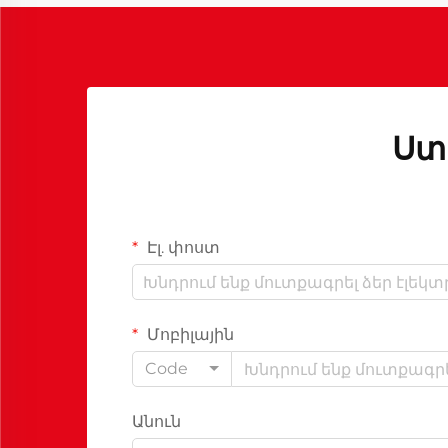
հաշվի առնել...
Ստ
Էլ. փոստ
Մոբիլային
Code
Անուն