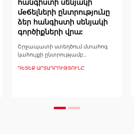
հանգիստի սենյակի
մебելների ընտրությունը
ձեր հանգիստի սենյակի
գործիքների վրա:
Շրջապատի ստեղծում մտահոգ
կահույքի ընտրությամբ
Ճաշասրահը նախատեսված է
ԴԵՏԵՔ ԱՐՏԱԴՐՈՒԹՅՈՒՆԸ
ավելի քան ճաշելու վայր լինելու
համար. այն տեղն է, որտեղ
ստեղծվում են հիշողությունները,
ազատ հոսում են
խոսակցությունները և ամրանում
են կապերը համեղ ուտեստների և
ջերմ ընկերության միջոցով...