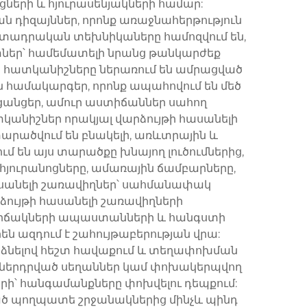
ների և հյուրասենյակների համար:
 դիզայններ, որոնք առաջնահերթություն
րտադրական տեխնիկաները համոզվում են,
տներ՝ համեմատելի նրանց թանկարժեք
ն հատկանիշները ներառում են ամրացված
 համակարգեր, որոնք ապահովում են մեծ
ցանցեր, ամուր աստիճաններ սահող
անիշներ որակյալ վարձույթի հասանելի
տարածվում են բնակելի, առևտրային և
 են այս տարածքը խնայող լուծումներից,
հյուրանոցները, ամառային ճամբարները,
ասանելի շառավիղներ՝ սահմանափակ
ձույթի հասանելի շառավիղների
վիճակների ապաստանների և հանգստի
ն ազդում է շահույթաբերության վրա:
արձնելով հեշտ հավաքում և տեղափոխման
ր, ներդրված սեղաններ կամ փոխակերպվող
րի՝ հանգամանքները փոխվելու դեպքում:
ած պողպատե շրջանակներից մինչև պինդ