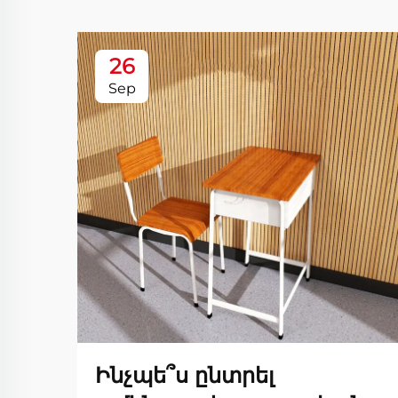
26
Sep
Ինչպե՞ս ընտրել