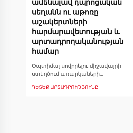
ամենալավ դպրոցական
սեղանն ու աթոռը
աշակերտների
հարմարավետության և
արտադրողականության
համար
Օպտիմալ սովորելու միջավայրի
ստեղծում առարկաների
ընտրությամբ Ճիշտ դպրոցական
ԴԵՏԵՔ ԱՐՏԱԴՐՈՒԹՅՈՒՆԸ
սեղանի և աթոռի համադրությունը
կազմում է ուսանողի սովորելու
միջավայրի հիմքը: Երբ
ուսանողները օրական մի քանի
ժամ անցկացնում են իրենց
սեղանների մոտ, ապա կարևոր է