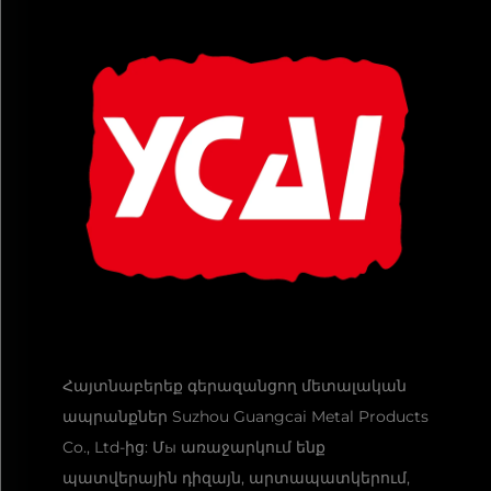
Հայտնաբերեք գերազանցող մետալական
ապրանքներ Suzhou Guangcai Metal Products
Co., Ltd-ից: Մы առաջարկում ենք
պատվերային դիզայն, արտապատկերում,