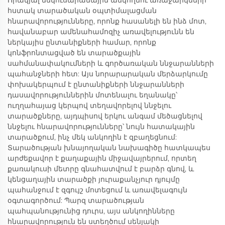
Որակյալ մեկուսարանային անկողնու առաջարկների
հստակ տարածական օպտիմալացման
հնարավորությունները, որոնք հասանելի են ինձ մոտ,
հավանաբար ամենահամոզիչ առավելությունն են
ներկայիս ընտանիքների համար, որոնք
կոնֆրոնտացված են տարածքային
սահմանափակումների և գործառական ննջարանների
պահանջների հետ: Այս նորարարական մերձարկումը
փոխակերպում է ընտանիքների ննջարանների
դասավորություններին մոտենալու եղանակը՝
ուղղահայաց կերպով տեղավորելով ննջելու
տարածքները, այդպիսով երկու անգամ մեծացնելով
ննջելու հնարավորությունները՝ նույն հատակային
տարածքում, ինչ մեկ անկողին է զբաղեցնում:
Տարածության խնայողական նախագիծը հատկապես
արժեքավոր է քաղաքային միջավայրերում, որտեղ
քառակուսի մետրը գնահատվում է բարձր գնով, և
կենցաղային տարածքի յուրաքանչյուր դյույմը
պահանջում է զգույշ մոտեցում և առավելագույն
օգտագործում: Պարզ տարածության
պահպանությունից դուրս, այս անկողինները
հնարավորություն են ստեղծում սենյակի