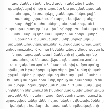
պայմաններ երկու կամ ավելի անձանց համար՝
զբաղեցնելով փոքր տարածք։ Այս բազմանպատակ
կահույքային տարրերը ցանկացած նկուղային
տարածք վերածում են արդյունավետ կյանքի
տարածքի՝ պահպանելով անվտանգության և
հարմարավետության չափանիշները։ Ժամանակակից
առհասարակ կողմնակալների տարբերակները
ներառում են առաջադեմ տեխնոլոգիական
առանձնահատկություններ՝ ամրացված պողպատե
կոնստրուկցիա, ճշգրիտ ինժեներական միացումներ և
նորարարական աստիճանների դիզայն, որոնք
ապահովում են առավելագույն կայունություն և
տևողականություն։ Կոնստրուկտիվ ամրությունը
հիմնված է բարձրորակ նյութերի վրա՝ պինդ փայտե
շրջանակներ, բարձրակարգ մետաղական մասեր և
հատուկ սարքավորումներ, որոնք նախատեսված են
ամենօրյա օգտագործման համար։ Ժամանակակից
մոդելները ներառում են ինտեգրված անվտանգության
պատնեշներ, սահող աստիճանների դադարեցում և
կլորացված անկյուններ՝ վթարներն ու վնասվածքները
կանխելու համար։ Առհասարակ կողմնակալների