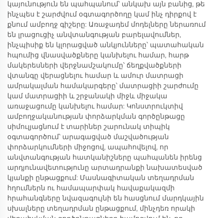
կայունություն են պահպանում՝ անկախ այն բանից, թե
ինչպես է շարժվում օգտագործողը կամ ինչ դիրքով է
քնում ամբողջ գիշերը: Առաջադեմ մոդելները ներառում
են լրացուցիչ անվտանգության բարելավումներ,
ինչպիսիք են կլորացված անկյունները՝ պատահական
հպումից վնասվածքները կանխելու համար, հարթ
մակերեսների վերջնամշակումը՝ ճեղքվածքների
վտանգը վերացնելու համար և ամուր մատրացի
ամրակալման համակարգերը՝ մատրացիի շարժումը
կամ մատրացիի և շրջանակի միջև միջակա
առաջացումը կանխելու համար: Կոնստրուկտիվ
ամբողջականության փորձարկման գործընթացը
սիմուլյացնում է տարիներ շարունակ տիպիկ
օգտագործում՝ արագացված մաշվածության
փորձարկումների միջոցով, ապահովելով, որ
անվտանգության հատկանիշները պահպանեն իրենց
արդյունավետությունը արտադրանքի նախատեսված
կյանքի ընթացքում: Մասնագիտական տեղադրման
հղումներն ու համապարփակ հավաքակազմի
հրահանգները նվազագույնի են հասցնում մարդկային
սխալները տեղադրման ընթացքում, մինչդեռ որակի