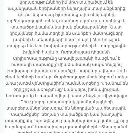
կիրառությունները իմ մոտ տարածվում են
ավանդական երեխաների նկուղային տարածքներից
դուրս՝ ներառյալ հյուրանոցային սենյակներ,
արձակուրդային տներ, ուսանողական ապառիկներ և
տարածքով սահմանափակ բնակարաններ։ Շատ
դիզայններ համատեղելի են տարբեր մատրացների
չափերի և տեսակների հետ՝ տալով ճկունություն
տարբեր ննջելու նախընտրությունների և տարիքային
խմբերի համար։ Ուղղահայաց դիզայնի
փիլիսոփայությունը առավելագույնի հասցնում է
հատակի տարածքը՝ միաժամանակ ապահովելով
բավարար գլխավոր տարածք և հարմարավետություն
բնակելիների համար։ Բարձրակարգ մոդելներում առկա
առաջադեմ վենտիլյացիոն համակարգերը խթանում են
օդի շրջանառությունը՝ կանխելով խոնավության
կուտակումը և ապահովելով առողջ ննջելու միջավայր։
Որոշ բարդ առհասարակ կողմնակալների
տարբերակներ ներառում են ներդրված պահեստային
տարածքներ, սեղանի տարածքներ կամ խաղային
տարածքներ՝ ստեղծելով բազմանպատակ կահույք, որը
հարմարվում է փոփոխվող պահանջներին։ Տեղադրման