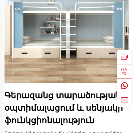
Գերազանց տարածության
օպտիմալացում և սենյակի
ֆունկցիոնալություն