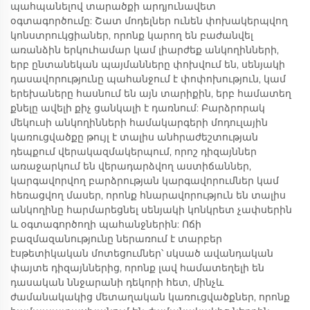
պահպանելով տարածքի արդյունավետ
օգտագործումը: Շատ մոդելներ ունեն փոխակերպվող
կոնստրուկցիաներ, որոնք կարող են բաժանվել
առանձին երկուհամար կամ լիարժեք անկողինների,
երբ ընտանեկան պայմանները փոխվում են, սենյակի
դասավորությունը պահանջում է փոփոխություն, կամ
երեխաները հասնում են այն տարիքին, երբ համատեղ
քնելը ավելի քիչ ցանկալի է դառնում: Բարձրորակ
մեկուսի անկողինների համակարգերի մոդուլային
կառուցվածքը թույլ է տալիս անհրաժեշտության
դեպքում վերակազմակերպում, որոշ դիզայններ
առաջարկում են վերադարձվող աստիճաններ,
կարգավորվող բարձրության կարգավորումներ կամ
հեռացվող մասեր, որոնք հնարավորություն են տալիս
անկողինը հարմարեցնել սենյակի կոնկրետ չափսերին
և օգտագործողի պահանջներին: Ոճի
բազմազանությունը ներառում է տարբեր
էսթետիկական մոտեցումներ՝ սկսած ավանդական
փայտե դիզայններից, որոնք լավ համատեղելի են
դասական ննջարանի դեկորի հետ, մինչև
ժամանակակից մետաղական կառուցվածքներ, որոնք