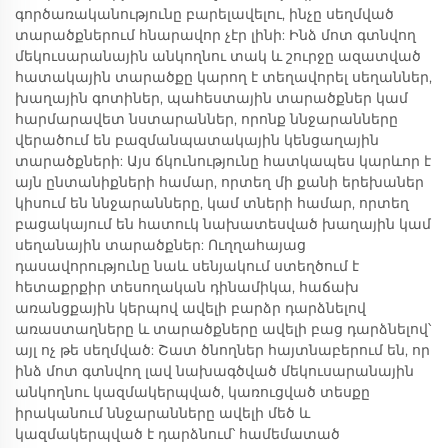
գործառականությունը բարելավելու, ինչը սեղմված
տարածքներում հնարավոր չէր լինի: Ինձ մոտ գտնվող
մեկուսարանային անկողնու տակ և շուրջը ազատված
հատակային տարածքը կարող է տեղավորել սեղաններ,
խաղային գոտիներ, պահեստային տարածքներ կամ
հարմարավետ նստարաններ, որոնք ննջարանները
վերածում են բազմանպատակային կենցաղային
տարածքների: Այս ճկունությունը հատկապես կարևոր է
այն ընտանիքների համար, որտեղ մի քանի երեխաներ
կիսում են ննջարանները, կամ տների համար, որտեղ
բացակայում են հատուկ նախատեսված խաղային կամ
սեղանային տարածքներ: Ուղղահայաց
դասավորությունը նաև սենյակում ստեղծում է
հետաքրքիր տեսողական դինամիկա, հաճախ
առանցքային կերպով ավելի բարձր դարձնելով
առաստաղները և տարածքները ավելի բաց դարձնելով՝
այլ ոչ թե սեղմված: Շատ ծնողներ հայտնաբերում են, որ
ինձ մոտ գտնվող լավ նախագծված մեկուսարանային
անկողնու կազմակերպված, կառուցված տեսքը
իրականում ննջարանները ավելի մեծ և
կազմակերպված է դարձնում՝ համեմատած