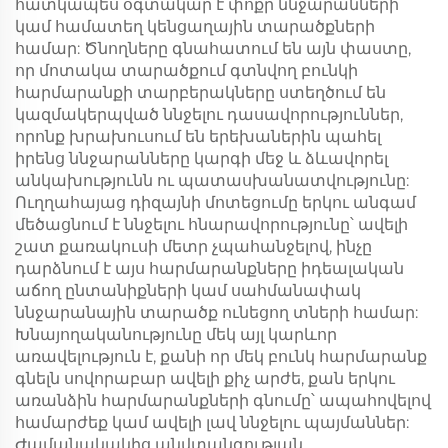
հատկապես օգտակար է փոքր ննջարանների
կամ համատեղ կենցաղային տարածքների
համար: Ծնողները գնահատում են այն փաստը,
որ մոտակա տարածքում գտնվող բունկի
հարմարանքի տարբերակները ստեղծում են
կազմակերպված ննջելու դասավորություններ,
որոնք խրախուսում են երեխաներին պահել
իրենց ննջարանները կարգի մեջ և ձևավորել
անկախությունն ու պատասխանատվությունը:
Ուղղահայաց դիզայնի մոտեցումը երկու անգամ
մեծացնում է ննջելու հնարավորությունը՝ ավելի
շատ քառակուսի մետր չպահանջելով, ինչը
դարձնում է այս հարմարանքները իդեալական
աճող ընտանիքների կամ սահմանափակ
ննջարանային տարածք ունեցող տների համար:
Խնայողականությունը մեկ այլ կարևոր
առավելություն է, քանի որ մեկ բունկ հարմարանք
գնելն սովորաբար ավելի քիչ արժե, քան երկու
առանձին հարմարանքների գնումը՝ ապահովելով
համարժեք կամ ավելի լավ ննջելու պայմաններ:
Ժամանակակից անվտանգության