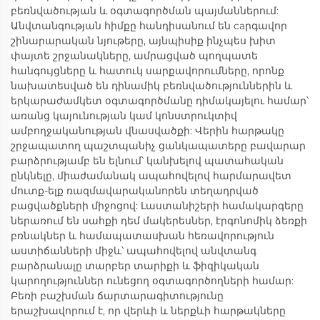
բեռնվածության և օգտագործման պայմաններում:
Անվտանգության հիմքը հանդիսանում են caրգավոր
շինարարական նյութերը, այնպիսիք ինչպես խիտ
փայտե շրջանակները, ամրացված պողպատե
հանգույցները և հատուկ սարքավորումները, որոնք
նախատեսված են դինամիկ բեռնվածություններին և
երկարաժամկետ օգտագործմանը դիմակայելու համար՝
առանց կայունության կամ կոնստրուկտիվ
ամբողջականության վնասվածքի: Վերին հարթակը
շրջապատող պաշտպանիչ ցանկապատերը բավարար
բարձրությամբ են ելնում՝ կանխելով պատահական
ընկնելը, միաժամանակ ապահովելով հարմարավետ
մուտք-ելք ռազմավարականորեն տեղադրված
բացվածքների միջոցով: Լաստանիշերի համակարգերը
ներառում են սահքի դեմ մակերեսներ, էրգոնոմիկ ձեռքի
բռնակներ և համապատասխան հեռավորություն
աստիճանների միջև՝ ապահովելով անվտանգ
բարձրանալը տարբեր տարիքի և ֆիզիկական
կարողություններ ունեցող օգտագործողների համար:
Բեռի բաշխման ճարտարագիտությունը
երաշխավորում է, որ վերևի և ներքևի հարթակները