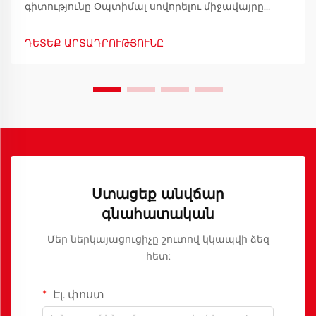
գիտությունը Օպտիմալ սովորելու միջավայրը
ստեղծելը սկսվում է մտահոգ դպրոցական
առարկաների դիզայնով: Այն առարկաները, որոնց
ԴԵՏԵՔ ԱՐՏԱԴՐՈՒԹՅՈՒՆԸ
օգտագործում են ուսանողները, կարևոր դեր են
խաղում նրանց հարմարավետության, ճիշտ
նստվածքի և կենտրոնանալու ունակության
գործում...
Ստացեք անվճար
գնահատական
Մեր ներկայացուցիչը շուտով կկապվի ձեզ
հետ:
Էլ. փոստ