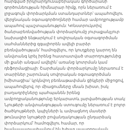
հարգված իրկրարդյունաբերական գործարանի
գործունեության հիմնարար հիմք, որն ներառում է
լրջագույն փորձարկման ստանդարտներ՝ ապահովելու
վերջնական օգտագործողների համար ամբողջությամբ
ապահով պաշտպանություն: Կոնստրուկտիվ
ծանրաբեռնվածության փորձարկումը յուրաքանչյուր
նախագիծ ենթարկում է սովորական օգտագործման
սահմաններից զգալիորեն ավելի բարձր
բեռնվածության՝ համոզվելու, որ կուղքերը կարող են
անվտանգ կրել իրենց հաստատված տարողությունից
մի քանի անգամ ավելին՝ առանց կոտրման կամ
դեֆորմացիայի: Շարժական փորձարկումը ներառում է
տարիներ շարունակ սովորական օգտագործման
իմիտացիա՝ կրկնվող բեռնաթափման ցիկլերի միջոցով,
ապահովելով, որ միացումները մնան խիստ, իսկ
բաղադրիչները պահպանեն իրենց
ամբողջականությունը երկարատև լարվածության տակ:
Նյութերի անվտանգության ստուգումը ներառում է բոլոր
ծածկույթների, կպիչների և ամրացնող մասերի
թունավոր նյութերի բովանդակության ընդարձակ
փորձարկում՝ համոզվելու համար, որ
համապատասխանում են խիստ սպառողական