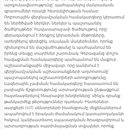
արդյունավետությունը՝ պահպանելով մանրամասն
գրառումներ որակի հետևելիության համար:
Ռոբոտային վերջնամշակման համակարգերը կիրառում
են ներծծված ներկեր, ներկեր և պաշտպանիչ
ծածկույթներ՝ հավասարաչափ ծածկույթով, որը
գերազանցում է ձեռքով կիրառման մեթոդները,
ստեղծելով գեղեցիկ, տևական մակերեսներ, որոնք
դիմադրում են մաշվածությանը և պահպանում են
իրենց տեսքը տարիներ շարունակ: Գերազանց փոշու
հավաքման համակարգերը պահպանում են մաքուր
աշխատանքային միջավայր, որը կանխում է
վերջնամշակման աշխատանքների աղտոտումը՝
պաշտպանելով աշխատողների առողջությունը:
Լազերային չափման համակարգերը հաստատում են
չափային ճշգրտությունը արտադրության ընթացքում,
հայտնաբերելով հնարավոր խնդիրները՝ մինչև դրանք
թանկարժեք թերություններ դառնան: Ինտերնետ
սարքերի (IoT) սենսորների ինտեգրումը մեքենաներում
ապահովում է իրական ժամանակում կատարողականի
հսկում, կանխատեսող սպասարկման ծրագրավորում և
արտադրության օպտիմալացման տվյալներ, որոնք