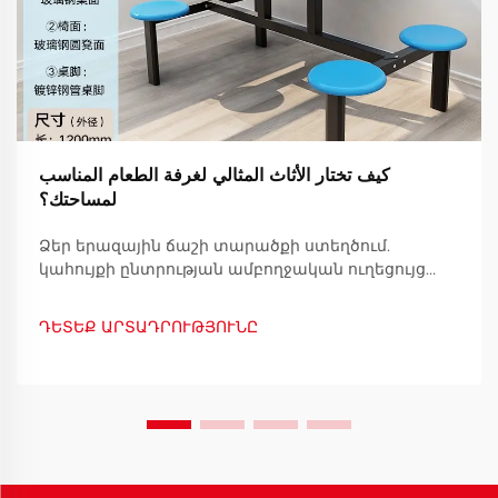
كيف تختار الأثاث المثالي لغرفة الطعام المناسب
لمساحتك؟
Ձեր երազային ճաշի տարածքի ստեղծում.
կահույքի ընտրության ամբողջական ուղեցույց
Ամենօրյա կյանքի սիրտը գտնվում է
ճաշասրահում. տների համար սիրտը այն տեղն է,
ԴԵՏԵՔ ԱՐՏԱԴՐՈՒԹՅՈՒՆԸ
որտեղ ընտանիքները հավաքվում են,
հիշողություններ են ստեղծվում և
խոսակցություններ են հոսում համեղ ճաշերի
ընթացքում: Ճիշտ ճաշի...