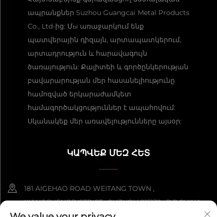
ապրանքներ Suzhou Guangcai Metal Products
Co., Ltd-ից: Մы առաջարկում ենք
պատվերային դիզայն, արտապատկերում,
արտադրություն և հարավագույն
ծառայություն: Քալիտեի և գործընկերության
բավարարության մեր հասանելիությունը
համոզված երկարաժամկետ
համագործակցություններ է ապահովում:
Սկանակեք մեր առավելությունները այսօր:
ԿԱՊՎԵՔ ՄԵԶ ՀԵՏ
181 AIGEHAO ROAD WEITANG TOWN ,
XIANGCHENGDISTRICT , SUZHOU 215132 , P.R.CHINA
We value your privacy