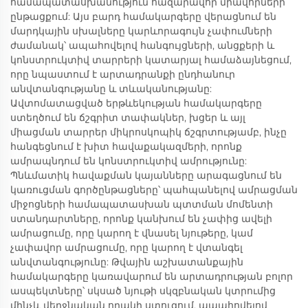
համապատասխանություն հազարավոր միավորների
ընթացքում: Այս բարդ համակարգերը վերացնում են
մարդկային սխալները կարևորագույն չափումների
ժամանակ՝ ապահովելով հանգույցների, անցքերի և
կոնստրուկտիվ տարրերի կատարյալ համաձայնեցում,
որը նպաստում է արտադրանքի ընդհանուր
անվտանգությանը և տևականությանը:
Ավտոմատացված երթևեկության համակարգերը
ստեղծում են ճշգրիտ տափակներ, խցեր և այլ
միացման տարրեր միկրոսկոպիկ ճշգրտությամբ, ինչը
հանգեցնում է խիտ հավաքակազմերի, որոնք
ամրապնդում են կոնստրուկտիվ ամրությունը:
Պնևմատիկ հավաքման կայանները արագացնում են
կառուցման գործընթացները՝ պահպանելով ամրացման
միջոցների համապատասխան պտտման մոմենտի
ստանդարտները, որոնք կանխում են չափից ավելի
ամրացումը, որը կարող է վնասել նյութերը, կամ
չափավոր ամրացումը, որը կարող է վտանգել
անվտանգությունը: Թվային աշխատանքային
համակարգերը կառավարում են արտադրության բոլոր
ասպեկտները՝ սկսած նյութի սկզբնական կտրումից
մինչև վերջնական որակի ստուգում, ապահովելով