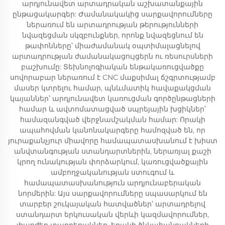
արդյունավետ արտադրական աշխատանքային
ընթացակարգեր: Ժամանակակից սարքավորումները
ներառում են արտադրության թերությունների
նվազեցման սկզբունքներ, որոնք նվազեցնում են
թափոնները՝ միաժամանակ օպտիմալացնելով
արտադրության ժամանակացույցերն ու ռեսուրսների
բաշխումը: Տեխնոլոգիական ենթակառուցվածքը
սովորաբար ներառում է CNC մաքսիմալ ճշգրտությամբ
մասեր կտրելու համար, պնևմատիկ հավաքակցման
կայաններ՝ արդյունավետ կառուցման գործընթացների
համար և ավտոմատացված սպրեյային խցիկներ՝
համազանգված վերջնամշակման համար: Որակի
ապահովման կանոնակարգերը համոզված են, որ
յուրաքանչյուր միավորը համապատասխանում է խիստ
անվտանգության ստանդարտներին, ներառյալ քաշի
կրող ունակության փորձարկում, կառուցվածքային
ամբողջականության ստուգում և
համապատասխանություն արդյունաբերական
նորմերին: Այս սարքավորումները սպասարկում են
տարբեր շուկայական հատվածներ՝ արտադրելով
ստանդարտ երկուսական վերևի կազմավորումներ,