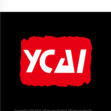
Հայտնաբերեք գերազանցող մետալական