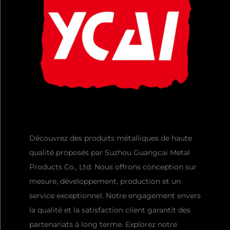
Découvrez des produits métalliques de haute
qualité proposés par Suzhou Guangcai Metal
Products Co., Ltd. Nous offrons conception sur
mesure, développement, production et un
service exceptionnel. Notre engagement envers
la qualité et la satisfaction client garantit des
partenariats à long terme. Explorez notre