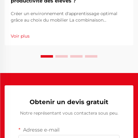
productivité des élèves ?
Créer un environnement d'apprentissage optimal
grâce au choix du mobilier La combinaison
appropriée de bureaux et de chaises scolaires
constitue la base de l'environnement d'apprentissage
Voir plus
d'un élève. Lorsque les élèves passent plusieurs
heures par jour assis à leurs bureaux, l'importance de
la s...
Obtenir un devis gratuit
Notre représentant vous contactera sous peu.
Adresse e-mail