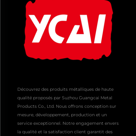
Découvrez des produits métalliques de haute
qualité proposés par Suzhou Guangcai Metal
Products Co., Ltd. Nous offrons conception sur
mesure, développement, production et un
service exceptionnel. Notre engagement envers
la qualité et la satisfaction client garantit des