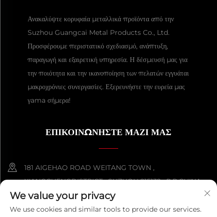
Ανακαλύψτε κορυφαία μεταλλικά προϊόντα από την
Suzhou Guangcai Metal Products Co., Ltd.
Προσφέρουμε περιστατικό σχεδιασμό, ανάπτυξη,
παραγωγή και εξαιρετική υπηρεσία. Η δέσμευσή μας για
την ποιότητα και την ικανοποίηση των πελατών εγγυάται
μακροχρόνιες συνεργασίες. Εξερευνήστε την ευρεία μας
γama σήμερα!
ΕΠΙΚΟΙΝΩΝΗΣΤΕ ΜΑΖΙ ΜΑΣ
181 AIGEHAO ROAD WEITANG TOWN ,
XIANGCHENGDISTRICT , SUZHOU 215132 , P.R.CHINA
We value your privacy
+86-152 5000 0863
We use cookies and similar tools to provide our services.