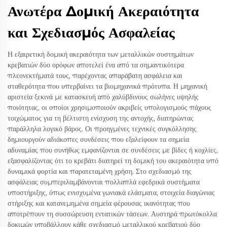
Ανωτέρα Δομική Ακεραιότητα
και Σχεδιασμός Ασφαλείας
Η εξαιρετική δομική ακεραιότητα των μεταλλικών συστημάτων
κρεβατιών δύο ορόφων αποτελεί ένα από τα σημαντικότερα
πλεονεκτήματά τους, παρέχοντας απαράβατη ασφάλεια και
σταθερότητα που υπερβαίνει τα βιομηχανικά πρότυπα. Η μηχανική
αριστεία ξεκινά με κατασκευή από χαλύβδινους σωλήνες υψηλής
ποιότητας, οι οποίοι χρησιμοποιούν ακριβείς υπολογισμούς πάχους
τοιχώματος για τη βέλτιστη ενίσχυση της αντοχής, διατηρώντας
παράλληλα λογικό βάρος. Οι προηγμένες τεχνικές συγκόλλησης
δημιουργούν αδιάκοπες συνδέσεις που εξαλείφουν τα σημεία
αδυναμίας που συνήθως εμφανίζονται σε συνδέσεις με βίδες ή κοχλίες,
εξασφαλίζοντας ότι το κρεβάτι διατηρεί τη δομική του ακεραιότητα υπό
δυναμικά φορτία και παρατεταμένη χρήση. Στο σχεδιασμό της
ασφάλειας συμπεριλαμβάνονται πολλαπλά εφεδρικά συστήματα
υποστήριξης, όπως ενισχυμένα γωνιακά ελάσματα, στοιχεία διαγώνιας
στήριξης και κατανεμημένα σημεία φέρουσας ικανότητας που
αποτρέπουν τη συσσώρευση εντατικών τάσεων. Αυστηρά πρωτόκολλα
δοκιμών υποβάλλουν κάθε σχεδιασμό μεταλλικού κρεβατιού δύο