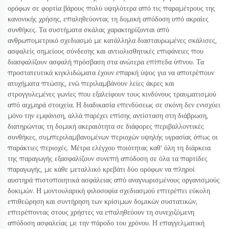
ορόφων σε φορτία βάρους πολύ υψηλότερα από τις παραμέτρους της
κανονικής χρήσης, επαληθεύοντας τη δομική απόδοση υπό ακραίες
συνθήκες. Τα συστήματα σκάλας χαρακτηρίζονται από
ανθρωπομετρικό σχεδιασμό με κατάλληλα διασταυρωμένες σκάλισες,
ασφαλείς σημείους σύνδεσης και αντιολισθητικές επιφάνειες που
διασφαλίζουν ασφαλή πρόσβαση στα ανώτερα επίπεδα ύπνου. Τα
προστατευτικά κιγκλιδώματα έχουν επαρκή ύψος για να αποτρέπουν
ατυχήματα πτώσης, ενώ περιλαμβάνουν λείες άκρες και
στρογγυλεμένες γωνίες που εξαλείφουν τους κινδύνους τραυματισμού
από αιχμηρά στοιχεία. Η διαδικασία επενδύσεως σε σκόνη δεν ενισχύει
μόνο την εμφάνιση, αλλά παρέχει επίσης αντίσταση στη διάβρωση,
διατηρώντας τη δομική ακεραιότητα σε διάφορες περιβαλλοντικές
συνθήκες, συμπεριλαμβανομένων περιοχών υψηλής υγρασίας όπως οι
παράκτιες περιοχές. Μέτρα ελέγχου ποιότητας καθ' όλη τη διάρκεια
της παραγωγής εξασφαλίζουν συνεπή απόδοση σε όλα τα παρτίδες
παραγωγής, με κάθε μεταλλικό κρεβάτι δύο ορόφων να πληροί
αυστηρά πιστοποιητικά ασφάλειας από αναγνωρισμένους οργανισμούς
δοκιμών. Η μοντουλαρική φιλοσοφία σχεδιασμού επιτρέπει εύκολη
επιθεώρηση και συντήρηση των κρίσιμων δομικών συστατικών,
επιτρέποντας στους χρήστες να επαληθεύουν τη συνεχιζόμενη
απόδοση ασφαλείας με την πάροδο του χρόνου. Η επαγγελματική