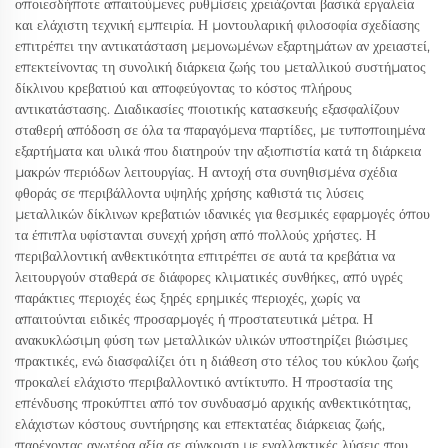
οποιεσδήποτε απαιτούμενες ρυθμίσεις χρειάζονται βασικά εργαλεία
και ελάχιστη τεχνική εμπειρία. Η μοντουλαρική φιλοσοφία σχεδίασης
επιτρέπει την αντικατάσταση μεμονωμένων εξαρτημάτων αν χρειαστεί,
επεκτείνοντας τη συνολική διάρκεια ζωής του μεταλλικού συστήματος
δίκλινου κρεβατιού και αποφεύγοντας το κόστος πλήρους
αντικατάστασης. Διαδικασίες ποιοτικής κατασκευής εξασφαλίζουν
σταθερή απόδοση σε όλα τα παραγόμενα παρτίδες, με τυποποιημένα
εξαρτήματα και υλικά που διατηρούν την αξιοπιστία κατά τη διάρκεια
μακρών περιόδων λειτουργίας. Η αντοχή στα συνηθισμένα σχέδια
φθοράς σε περιβάλλοντα υψηλής χρήσης καθιστά τις λύσεις
μεταλλικών δίκλινων κρεβατιών ιδανικές για θεσμικές εφαρμογές όπου
τα έπιπλα υφίστανται συνεχή χρήση από πολλούς χρήστες. Η
περιβαλλοντική ανθεκτικότητα επιτρέπει σε αυτά τα κρεβάτια να
λειτουργούν σταθερά σε διάφορες κλιματικές συνθήκες, από υγρές
παράκτιες περιοχές έως ξηρές ερημικές περιοχές, χωρίς να
απαιτούνται ειδικές προσαρμογές ή προστατευτικά μέτρα. Η
ανακυκλώσιμη φύση των μεταλλικών υλικών υποστηρίζει βιώσιμες
πρακτικές, ενώ διασφαλίζει ότι η διάθεση στο τέλος του κύκλου ζωής
προκαλεί ελάχιστο περιβαλλοντικό αντίκτυπο. Η προστασία της
επένδυσης προκύπτει από τον συνδυασμό αρχικής ανθεκτικότητας,
ελάχιστων κόστους συντήρησης και επεκτατέας διάρκειας ζωής,
παρέχοντας ανωτέρα αξία σε σύγκριση με εναλλακτικές λύσεις που