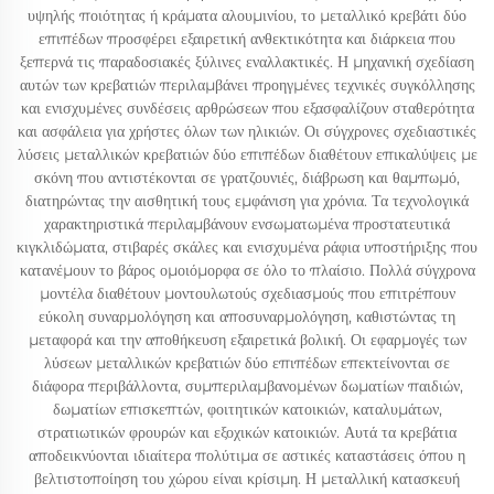
υψηλής ποιότητας ή κράματα αλουμινίου, το μεταλλικό κρεβάτι δύο
επιπέδων προσφέρει εξαιρετική ανθεκτικότητα και διάρκεια που
ξεπερνά τις παραδοσιακές ξύλινες εναλλακτικές. Η μηχανική σχεδίαση
αυτών των κρεβατιών περιλαμβάνει προηγμένες τεχνικές συγκόλλησης
και ενισχυμένες συνδέσεις αρθρώσεων που εξασφαλίζουν σταθερότητα
και ασφάλεια για χρήστες όλων των ηλικιών. Οι σύγχρονες σχεδιαστικές
λύσεις μεταλλικών κρεβατιών δύο επιπέδων διαθέτουν επικαλύψεις με
σκόνη που αντιστέκονται σε γρατζουνιές, διάβρωση και θαμπωμό,
διατηρώντας την αισθητική τους εμφάνιση για χρόνια. Τα τεχνολογικά
χαρακτηριστικά περιλαμβάνουν ενσωματωμένα προστατευτικά
κιγκλιδώματα, στιβαρές σκάλες και ενισχυμένα ράφια υποστήριξης που
κατανέμουν το βάρος ομοιόμορφα σε όλο το πλαίσιο. Πολλά σύγχρονα
μοντέλα διαθέτουν μοντουλωτούς σχεδιασμούς που επιτρέπουν
εύκολη συναρμολόγηση και αποσυναρμολόγηση, καθιστώντας τη
μεταφορά και την αποθήκευση εξαιρετικά βολική. Οι εφαρμογές των
λύσεων μεταλλικών κρεβατιών δύο επιπέδων επεκτείνονται σε
διάφορα περιβάλλοντα, συμπεριλαμβανομένων δωματίων παιδιών,
δωματίων επισκεπτών, φοιτητικών κατοικιών, καταλυμάτων,
στρατιωτικών φρουρών και εξοχικών κατοικιών. Αυτά τα κρεβάτια
αποδεικνύονται ιδιαίτερα πολύτιμα σε αστικές καταστάσεις όπου η
βελτιστοποίηση του χώρου είναι κρίσιμη. Η μεταλλική κατασκευή