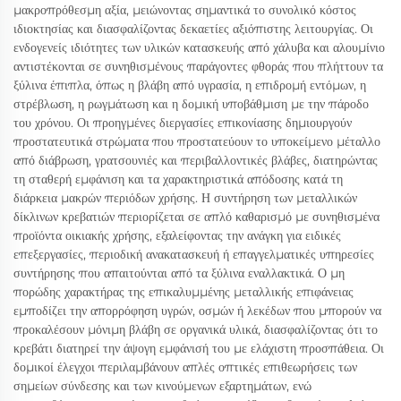
μακροπρόθεσμη αξία, μειώνοντας σημαντικά το συνολικό κόστος
ιδιοκτησίας και διασφαλίζοντας δεκαετίες αξιόπιστης λειτουργίας. Οι
ενδογενείς ιδιότητες των υλικών κατασκευής από χάλυβα και αλουμίνιο
αντιστέκονται σε συνηθισμένους παράγοντες φθοράς που πλήττουν τα
ξύλινα έπιπλα, όπως η βλάβη από υγρασία, η επιδρομή εντόμων, η
στρέβλωση, η ρωγμάτωση και η δομική υποβάθμιση με την πάροδο
του χρόνου. Οι προηγμένες διεργασίες επικονίασης δημιουργούν
προστατευτικά στρώματα που προστατεύουν το υποκείμενο μέταλλο
από διάβρωση, γρατσουνιές και περιβαλλοντικές βλάβες, διατηρώντας
τη σταθερή εμφάνιση και τα χαρακτηριστικά απόδοσης κατά τη
διάρκεια μακρών περιόδων χρήσης. Η συντήρηση των μεταλλικών
δίκλινων κρεβατιών περιορίζεται σε απλό καθαρισμό με συνηθισμένα
προϊόντα οικιακής χρήσης, εξαλείφοντας την ανάγκη για ειδικές
επεξεργασίες, περιοδική ανακατασκευή ή επαγγελματικές υπηρεσίες
συντήρησης που απαιτούνται από τα ξύλινα εναλλακτικά. Ο μη
πορώδης χαρακτήρας της επικαλυμμένης μεταλλικής επιφάνειας
εμποδίζει την απορρόφηση υγρών, οσμών ή λεκέδων που μπορούν να
προκαλέσουν μόνιμη βλάβη σε οργανικά υλικά, διασφαλίζοντας ότι το
κρεβάτι διατηρεί την άψογη εμφάνισή του με ελάχιστη προσπάθεια. Οι
δομικοί έλεγχοι περιλαμβάνουν απλές οπτικές επιθεωρήσεις των
σημείων σύνδεσης και των κινούμενων εξαρτημάτων, ενώ