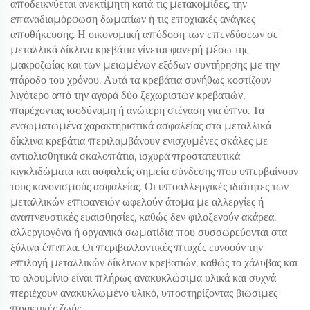
αποδεικνύεται ανεκτίμητη κατά τις μετακομίδες, την
επαναδιαμόρφωση δωματίων ή τις εποχιακές ανάγκες
αποθήκευσης. Η οικονομική απόδοση των επενδύσεων σε
μεταλλικά δίκλινα κρεβάτια γίνεται φανερή μέσω της
μακροζωίας και των μειωμένων εξόδων συντήρησης με την
πάροδο του χρόνου. Αυτά τα κρεβάτια συνήθως κοστίζουν
λιγότερο από την αγορά δύο ξεχωριστών κρεβατιών,
παρέχοντας ισοδύναμη ή ανώτερη στέγαση για ύπνο. Τα
ενσωματωμένα χαρακτηριστικά ασφαλείας στα μεταλλικά
δίκλινα κρεβάτια περιλαμβάνουν ενισχυμένες σκάλες με
αντιολισθητικά σκαλοπάτια, ισχυρά προστατευτικά
κιγκλιδώματα και ασφαλείς σημεία σύνδεσης που υπερβαίνουν
τους κανονισμούς ασφαλείας. Οι υποαλλεργικές ιδιότητες των
μεταλλικών επιφανειών ωφελούν άτομα με αλλεργίες ή
αναπνευστικές ευαισθησίες, καθώς δεν φιλοξενούν ακάρεα,
αλλεργιογόνα ή οργανικά σωματίδια που συσσωρεύονται στα
ξύλινα έπιπλα. Οι περιβαλλοντικές πτυχές ευνοούν την
επιλογή μεταλλικών δίκλινων κρεβατιών, καθώς το χάλυβας και
το αλουμίνιο είναι πλήρως ανακυκλώσιμα υλικά και συχνά
περιέχουν ανακυκλωμένο υλικό, υποστηρίζοντας βιώσιμες
πρακτικές ζωής.