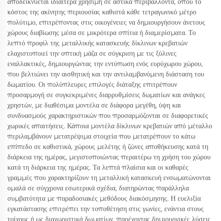
αποδεικνύεται ιδιαίτερα χρήσιμη σε αστικά περιβάλλοντα, όπου το
κόστος της ακίνητης περιουσίας καθιστά κάθε τετραγωνικό μέτρο
πολύτιμο, επιτρέποντας στις οικογένειες να δημιουργήσουν άνετους
χώρους διαβίωσης μέσα σε μικρότερα σπίτια ή διαμερίσματα. Το
λεπτό προφίλ της μεταλλικής κατασκευής δίκλινων κρεβατιών
ελαχιστοποιεί την οπτική μάζα σε σύγκριση με τις ξύλινες
εναλλακτικές, δημιουργώντας την εντύπωση ενός ευρύχωρου χώρου,
που βελτιώνει την αισθητική και την αντιλαμβανόμενη διάσταση του
δωματίου. Οι πολύπλευρες επιλογές διάταξης επιτρέπουν
προσαρμογή σε συγκεκριμένες διαρρυθμίσεις δωματίων και ανάγκες
χρηστών, με διαθέσιμα μοντέλα σε διάφορα μεγέθη, ύψη και
συνδυασμούς χαρακτηριστικών που προσαρμόζονται σε διαφορετικές
χωρικές απαιτήσεις. Κάποια μοντέλα δίκλινων κρεβατιών από μέταλλο
περιλαμβάνουν μετατρέψιμα στοιχεία που μετατρέπουν το κάτω
επίπεδο σε καθιστικά, χώρους μελέτης ή ζώνες αποθήκευσης κατά τη
διάρκεια της ημέρας, μεγιστοποιώντας περαιτέρω τη χρήση του χώρου
κατά τη διάρκεια της ημέρας. Τα λεπτά πλαίσια και οι καθαρές
γραμμές που χαρακτηρίζουν τη μεταλλική κατασκευή ενσωματώνονται
ομαλά σε σύγχρονα εσωτερικά σχέδια, διατηρώντας παράλληλα
συμβατότητα με παραδοσιακές μεθόδους διακόσμησης. Η ευελιξία
εγκατάστασης επιτρέπει την τοποθέτηση στις γωνίες, ενάντια στους
τοίχους ή ως διαχωριστικά δωματίων, παρέχοντας δημιουργικές λύσεις