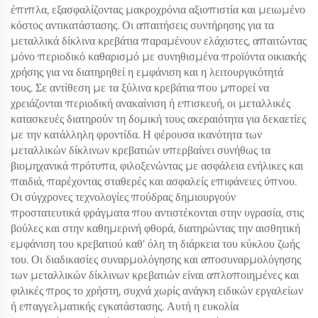
έπιπλα, εξασφαλίζοντας μακροχρόνια αξιοπιστία και μειωμένο
κόστος αντικατάστασης. Οι απαιτήσεις συντήρησης για τα
μεταλλικά δίκλινα κρεβάτια παραμένουν ελάχιστες, απαιτώντας
μόνο περιοδικό καθαρισμό με συνηθισμένα προϊόντα οικιακής
χρήσης για να διατηρηθεί η εμφάνιση και η λειτουργικότητά
τους. Σε αντίθεση με τα ξύλινα κρεβάτια που μπορεί να
χρειάζονται περιοδική ανακαίνιση ή επισκευή, οι μεταλλικές
κατασκευές διατηρούν τη δομική τους ακεραιότητα για δεκαετίες
με την κατάλληλη φροντίδα. Η φέρουσα ικανότητα των
μεταλλικών δίκλινων κρεβατιών υπερβαίνει συνήθως τα
βιομηχανικά πρότυπα, φιλοξενώντας με ασφάλεια ενήλικες και
παιδιά, παρέχοντας σταθερές και ασφαλείς επιφάνειες ύπνου.
Οι σύγχρονες τεχνολογίες πούδρας δημιουργούν
προστατευτικά φράγματα που αντιστέκονται στην υγρασία, στις
βούλες και στην καθημερινή φθορά, διατηρώντας την αισθητική
εμφάνιση του κρεβατιού καθ' όλη τη διάρκεια του κύκλου ζωής
του. Οι διαδικασίες συναρμολόγησης και αποσυναρμολόγησης
των μεταλλικών δίκλινων κρεβατιών είναι απλοποιημένες και
φιλικές προς το χρήστη, συχνά χωρίς ανάγκη ειδικών εργαλείων
ή επαγγελματικής εγκατάστασης. Αυτή η ευκολία