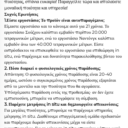
ποιότητας, σπάνια ευκαιρία! Παραγγείλτε τώρα και απολαύστε
μοναδική ποιότητα και υπηρεσία!
Συχνές Ερωτήσεις
1.Είστε εργοστάσιο; Το προϊόν είναι αυτοπαραγόμενο;
Είμαστε εργοστάσιο και το κάνουμε αυτό για 21 χρόνια. Το
εργοστάσιο Σούζχου καλύπτει εμβαδόν περίπου 20.000
τετραγωνικών μέτρων, ενώ το εργοστάσιο Ναντόνγκ καλύπτει
εμβαδόν άνω των 40.000 τετραγωνικών μέτρων. Είστε
ευπρόσδεκτοι να επισκεφθείτε το εργοστάσιο για επιθεώρηση in
situ, ενώ παρέχουμε και δυνατότητα παρακολούθησης βίντεο του
εργοστασίου.
2. Πόσο διαρκεί ο φυσιολογικός χρόνος παράδοσης;
Απάντηση: Ο φυσιολογικός χρόνος παράδοσης είναι 20-40
ημέρες, ωστόσο ο συγκεκριμένος χρόνος παράδοσης εξαρτάται
από το μοντέλο και την ποσότητα που θα αγοράσετε.
Υπόσχόμαστε παράδοση εντός της προθεσμίας· αν δεν έχετε
εμπιστοσύνη, μπορείτε να υπογράψετε τη σύμβαση.
3. Παρέχετε μετρήσεις in situ και δημιουργείτε απεικονίσεις;
Για μεγάλες ποσότητες, μπορούμε να παρέχουμε υπηρεσίες
μέτρησης in situ. Διαθέτουμε επαγγελματική ομάδα σχεδιαστών
και παρέχουμε δωρεάν απεικονίσεις μέχρι να είστε