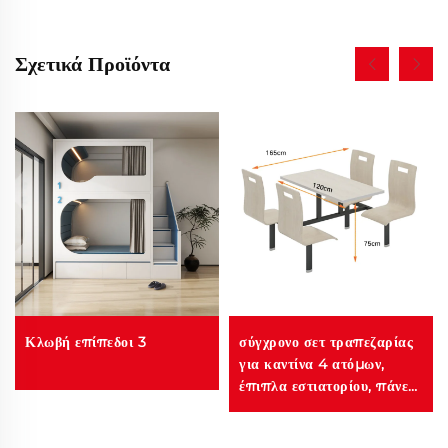
Σχετικά Προϊόντα
Κλωβή επίπεδοι 3
σύγχρονο σετ τραπεζαρίας
για καντίνα 4 ατόμων,
έπιπλα εστιατορίου, πάνελ
για σαλόνι, ξενοδοχείο,
εμπορική χρήση