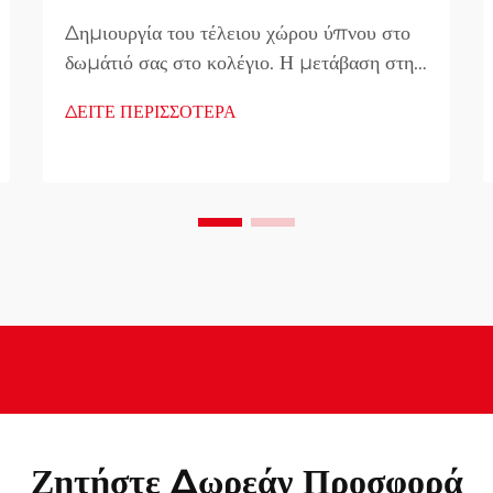
Δημιουργία του τέλειου χώρου ύπνου στο
δωμάτιό σας στο κολέγιο. Η μετάβαση στη
ζωή του κολεγίου φέρνει πολλές αλλαγές,
ΔΕΙΤΕ ΠΕΡΙΣΣΟΤΕΡΑ
και ένας από τους πιο σημαντικούς
παράγοντες είναι ο εξασφαλισμός
ποιοτικού ύπνου στο νέο σας χώρο
διαμονής. Ένα καλά επιλεγμένο κρεβάτι
κοιτώνου μπορεί να κάνει τη διαφορά...
Ζητήστε Δωρεάν Προσφορά