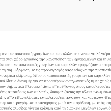
σμένο κατασκευαστή γραφείων και καρεκλών εκτείνονται πολύ πέρ
τα στον χώρο εργασίας, την ικανοποίηση των εργαζομένων και τη λ
ξιόπιστοι κατασκευαστές γραφείων και καρεκλών εφαρμόζουν αυστη
 τη συμμόρφωση με τις προδιαγραφές ασφαλείας και την αξιοπιστί
ονομικά κλίμακας, όπου οι κατασκευαστές γραφείων και καρεκλών α
κά δίκτυα διανομής για να προσφέρουν ανταγωνιστικές τιμές χωρίς 
υν σημαντικά πλεονεκτήματα, επιτρέποντας στους κατασκευαστές 
νες απαιτήσεις των πελατών, διασφαλίζοντας την τέλεια ενσωμάτωση
ριξης από επαγγελματίες κατασκευαστές γραφείων και καρεκλών περ
σης και προγράμματα συντήρησης μετά την παράδοση, με στόχο τη 
αστικής αλυσίδας γίνεται κρίσιμη κατά τη διάρκεια μεγάλων έργων,