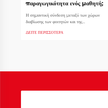
παραγωγικότητα ενός μαθητή;
Η σημαντική σύνδεση μεταξύ των χώρων
διαβίωσης των φοιτητών και της
ακαδημαϊκής επιτυχίας Το κρεβάτι της
ΔΕΙΤΕ ΠΕΡΙΣΣΟΤΕΡΑ
εστίας αποτελεί περισσότερο από έναν
απλό χώρο για ύπνο - γίνεται η βασική
βάση της καθημερινής ζωής ενός φοιτητή
καθ' όλη τη διάρκεια της ακαδημαϊκής του
πορείας. Καθώς οι πανεπιστήμια
παγκόσμια αναδιαμορφώνονται...