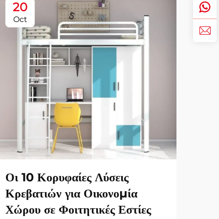
20
2
Oct
No
Οι 10 Κορυφαίες Λύσεις
οι 
Κρεβατιών για Οικονομία
για
Χώρου σε Φοιτητικές Εστίες
Οι σ