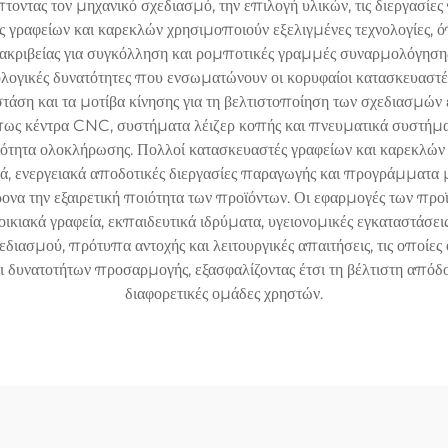
τοντας τον μηχανικό σχεδιασμό, την επιλογή υλικών, τις διεργασίες
ς γραφείων και καρεκλών χρησιμοποιούν εξελιγμένες τεχνολογίες,
κριβείας για συγκόλληση και ρομποτικές γραμμές συναρμολόγησης
ολογικές δυνατότητες που ενσωματώνουν οι κορυφαίοι κατασκευαστέ
άση και τα μοτίβα κίνησης για τη βελτιστοποίηση των σχεδιασμών 
όπως κέντρα CNC, συστήματα λέιζερ κοπής και πνευματικά συστήμ
οιότητα ολοκλήρωσης. Πολλοί κατασκευαστές γραφείων και καρεκλ
ά, ενεργειακά αποδοτικές διεργασίες παραγωγής και προγράμματα
ονα την εξαιρετική ποιότητα των προϊόντων. Οι εφαρμογές των προ
οικιακά γραφεία, εκπαιδευτικά ιδρύματα, υγειονομικές εγκαταστάσει
ιασμού, πρότυπα αντοχής και λειτουργικές απαιτήσεις, τις οποίες
 δυνατοτήτων προσαρμογής, εξασφαλίζοντας έτσι τη βέλτιστη απόδ
διαφορετικές ομάδες χρηστών.