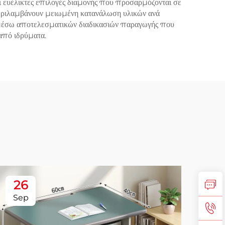
ι ευέλικτες επιλογές διαμονής που προσαρμόζονται σε
περιλαμβάνουν μειωμένη κατανάλωση υλικών ανά
ν μέσω αποτελεσματικών διαδικασιών παραγωγής που
από ιδρύματα.
26
2
Sep
No