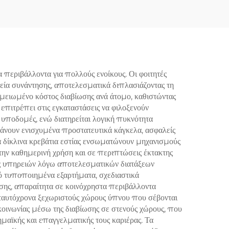
α περιβάλλοντα για πολλούς ενοίκους. Οι φοιτητές
εία συνάντησης, αποτελεσματικά διπλασιάζοντας τη
μειωμένο κόστος διαβίωσης ανά άτομο, καθιστώντας
 επιτρέπει στις εγκαταστάσεις να φιλοξενούν
 υποδομές, ενώ διατηρείται λογική πυκνότητα
άνουν ενισχυμένα προστατευτικά κάγκελα, ασφαλείς
α δίκλινα κρεβάτια εστίας ενσωματώνουν μηχανισμούς
την καθημερινή χρήση και σε περιπτώσεις έκτακτης
ος υπηρειών λόγω αποτελεσματικών διατάξεων
 τυποποιημένα εξαρτήματα, σχεδιαστικά
ης, απαραίτητα σε κοινόχρηστα περιβάλλοντα
 ταυτόχρονα ξεχωριστούς χώρους ύπνου που σέβονται
κοινωνίας μέσω της διαβίωσης σε στενούς χώρους, που
ημαϊκής και επαγγελματικής τους καριέρας. Τα