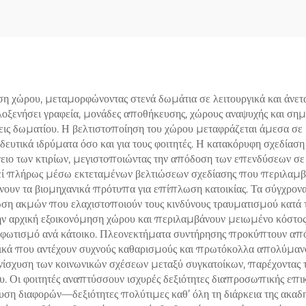
οση χώρου, μεταμορφώνοντας στενά δωμάτια σε λειτουργικά και άνετ
οξενήσει γραφεία, μονάδες αποθήκευσης, χώρους αναψυχής και σημ
ις δωματίου. Η βελτιστοποίηση του χώρου μεταφράζεται άμεσα σε 
ιδευτικά ιδρύματα όσο και για τους φοιτητές. Η κατακόρυφη σχεδίαση
γειο των κτιρίων, μεγιστοποιώντας την απόδοση των επενδύσεων σε
στεί πλήρως μέσω εκτεταμένων βελτιώσεων σχεδίασης που περιλαμβ
νουν τα βιομηχανικά πρότυπα για επίπλωση κατοικίας. Τα σύγχρον
ωση ακμών που ελαχιστοποιούν τους κινδύνους τραυματισμού κατά 
 την αρχική εξοικονόμηση χώρου και περιλαμβάνουν μειωμένο κόστ
 φωτισμό ανά κάτοικο. Πλεονεκτήματα συντήρησης προκύπτουν από
λικά που αντέχουν συχνούς καθαρισμούς και πρωτόκολλα απολύμανσ
ενίσχυση των κοινωνικών σχέσεων μεταξύ συγκατοίκων, παρέχοντας
υ. Οι φοιτητές αναπτύσσουν ισχυρές δεξιότητες διαπροσωπικής επι
λυση διαφορών—δεξιότητες πολύτιμες καθ’ όλη τη διάρκεια της ακαδ