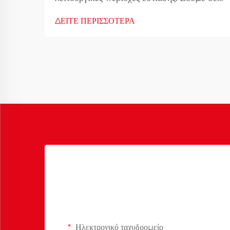
ένα συμπαγές διαμέρισμα δεν σημαίνει ότι
ΔΕΙΤΕ ΠΕΡΙΣΣΟΤΕΡΑ
πρέπει να θυσιάσουμε το στιλ ή τη
λειτουργικότητα όσον αφορά την περιοχή
εστίασης. Καθώς η αστική διαβίωση γίνεται
όλο και πιο δημοφιλής, καινοτόμες λύσεις
επίπλων έχουν...
Ηλεκτρονικό ταχυδρομείο