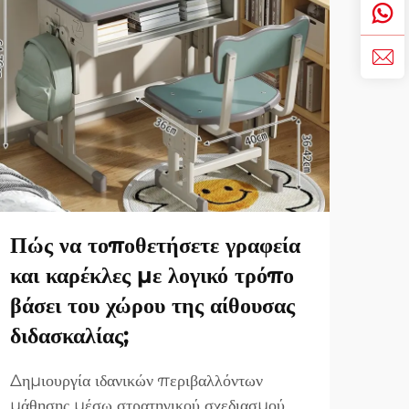
Πώς να τοποθετήσετε γραφεία
Επι
και καρέκλες με λογικό τρόπο
Κρε
βάσει του χώρου της αίθουσας
Ο Ο
διδασκαλίας;
Η επ
εστί
Δημιουργία ιδανικών περιβαλλόντων
επηρ
μάθησης μέσω στρατηγικού σχεδιασμού