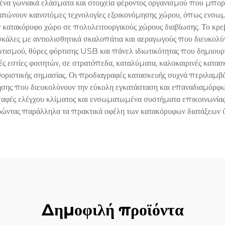
μένα γωνιακά ελάσματα και στοιχεία φέροντος οργανισμού που μπο
ωματώνουν καινοτόμες τεχνολογίες εξοικονόμησης χώρου, όπως ενσ
 κατακόρυφο χώρο σε πολυλειτουργικούς χώρους διαβίωσης. Το κρεβά
κάλες με αντιολισθητικά σκαλοπάτια και αεραγωγούς που διευκολ
τισμού, θύρες φόρτισης USB και πάνελ ιδιωτικότητας που δημιου
 εστίες φοιτητών, σε στρατόπεδα, καταλύματα, καλοκαιρινές κατασκ
οριστικής σημασίας. Οι προδιαγραφές κατασκευής συχνά περιλαμβάν
σης που διευκολύνουν την εύκολη εγκατάσταση και επαναδιαμόρφ
παφές ελέγχου κλίματος και ενσωματωμένα συστήματα επικοινωνίας
ρώντας παράλληλα τα πρακτικά οφέλη των κατακόρυφων διατάξεων 
Δημοφιλή προϊόντα