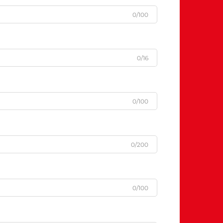
0/100
0/16
0/100
0/200
0/100