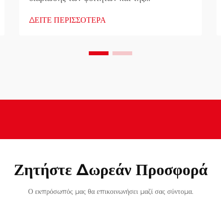
ακαδημαϊκής επιτυχίας Το κρεβάτι της
ΔΕΙΤΕ ΠΕΡΙΣΣΟΤΕΡΑ
εστίας αποτελεί περισσότερο από έναν
απλό χώρο για ύπνο - γίνεται η βασική
βάση της καθημερινής ζωής ενός φοιτητή
καθ' όλη τη διάρκεια της ακαδημαϊκής του
πορείας. Καθώς οι πανεπιστήμια
παγκόσμια αναδιαμορφώνονται...
Ζητήστε Δωρεάν Προσφορά
Ο εκπρόσωπός μας θα επικοινωνήσει μαζί σας σύντομα.