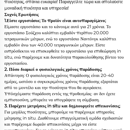
ποιότητας, σπάνια ευκαιρία! Παραγγείλτε τώρα και απολαύστε
μοναδική ποιότητα και υπηρεσία!
Συχνές Ερωτήσεις
1.Είστε εργοστάσιο; Το προϊόν είναι αυτοπαραγόμενο;
Είμαστε εργοστάσιο και το κάνουμε αυτό για 21 χρόνια. Το
εργοστάσιο Σούζχου καλύπτει εμβαδόν περίπου 20.000
τετραγωνικών μέτρων, ενώ το εργοστάσιο Ναντόνγκ καλύπτει
εμβαδόν άνω των 40.000 τετραγωνικών μέτρων. Είστε
ευπρόσδεκτοι να επισκεφθείτε το εργοστάσιο για επιθεώρηση in
situ, ενώ παρέχουμε και δυνατότητα παρακολούθησης βίντεο του
εργοστασίου.
2. Πόσο διαρκεί ο φυσιολογικός χρόνος παράδοσης;
Απάντηση: Ο φυσιολογικός χρόνος παράδοσης είναι 20-40
ημέρες, ωστόσο ο συγκεκριμένος χρόνος παράδοσης εξαρτάται
από το μοντέλο και την ποσότητα που θα αγοράσετε.
Υπόσχόμαστε παράδοση εντός της προθεσμίας· αν δεν έχετε
εμπιστοσύνη, μπορείτε να υπογράψετε τη σύμβαση.
3. Παρέχετε μετρήσεις in situ και δημιουργείτε απεικονίσεις;
Για μεγάλες ποσότητες, μπορούμε να παρέχουμε υπηρεσίες
μέτρησης in situ. Διαθέτουμε επαγγελματική ομάδα σχεδιαστών
και παρέχουμε δωρεάν απεικονίσεις μέχρι να είστε