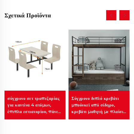
Σχετικά Προϊόντα
σύγχρονο σετ τραπεζαρίας
Σύγχρονο διπλό κρεβάτι
για καντίνα 4 ατόμων,
μπούνκεϊ από σίδηρο,
έπιπλα εστιατορίου, πάνελ
κρεβάτι μαθητή με πλαίσιο
για σαλόνι, ξενοδοχείο,
από χάλυβα, μεταλλικό και
εμπορική χρήση
ξύλινο κρεβάτι εστίας για
σχολείο, υπνοδωμάτιο,