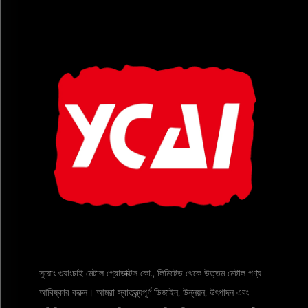
সুয়োং গুয়াংচাই মেটাল প্রোডাক্টস কো., লিমিটেড থেকে উত্তম মেটাল পণ্য
আবিষ্কার করুন। আমরা স্বাতন্ত্র্যপূর্ণ ডিজাইন, উন্নয়ন, উৎপাদন এবং