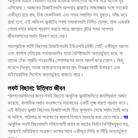
আধুনিক মারফি বেডগুলি তাদের কার্যকরী উৎপত্তির অনেক পরে অনেক দূর
এগিয়েছে। আজকের ডিজাইনগুলি আপনার ফ্ল্যাটের সাজসজ্জার সঙ্গে সহজেই
একীভূত হয়ে যায়, চিক মেকানিজম এবং সভ্য সমাপ্তি সহ যুক্ত। ভাঁজ করে
রাখা হলে, এই অভিনব ফ্ল্যাটের শয্যা সমাধানগুলি নির্মিত ডেস্ক, তাক এমনকি
সোফা বসার জায়গা প্রকাশ করতে পারে, জাগ্রত ঘন্টার সময় আপনার
জীবনযাপনের স্থান দ্বিগুণ করে দেয়।
সামপ্রতিক মার্ফি বিছানার ডিজাইনগুলি ইউএসবি চার্জিং পোর্ট, একীভূত আলো
এবং কাস্টম স্টোরেজ সমাধানগুলির মতো বৈশিষ্ট্যগুলি অন্তর্ভুক্ত করে, যা
তাদের টেক-স্যাভি শহরতলীর পেশাদারদের জন্য আদর্শ করে তোলে। কিছু
মডেলে নিঃশব্দ, সহজ অপারেশনের জন্য শব্দ-নিয়ন্ত্রণকারী উপকরণ এবং
হাইড্রোলিক সিস্টেম অন্তর্ভুক্ত থাকতে পারে।
লফট বিছানা: উত্থিত জীবন
প্রাপ্তবয়স্কদের জন্য লফট বিছানা আধুনিক ফ্ল্যাটগুলিতে জনপ্রিয়তা অর্জন
করেছে, ক্লাসিক স্থান সংরক্ষণের সমাধানের একটি সূক্ষ্ম ধারণা প্রদান করে।
এই উত্থিত ফ্ল্যাট বিছানার ডিজাইনগুলি নীচে মূল্যবান মেঝে স্থান তৈরি করে
যা অফিস, পাঠাগার বা সংরক্ষণের জায়গা হিসাবে ব্যবহার করা যেতে পারে।
ঘর
আধুনিক লফট বিছানাগুলি শক্তিশালী ধাতব বা কাঠের নির্মাণ বৈশিষ্ট্যযুক্ত হয়,
প্রায়শই অতিরিক্ত সংরক্ষণ কক্ষের সাথে একীভূত সিড়ি বা সিঁড়ি অন্তর্ভুক্ত