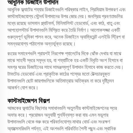
আধুনিক ডিজাইন উপাদান
আধুনিক ফ্ল্যাটের শয্যার ডিজাইনগুলি পরিষ্কার লাইন, প্রিমিয়াম উপকরণ এবং
কাস্টমাইজযোগ্য সৌন্দর্য উপাদানের উপর জোর দেয়। জনপ্রিয় প্রবণতাগুলির
মধ্যে রয়েছে ভাসমান প্ল্যাটফর্ম, মিনিমালিস্ট হেডবোর্ড, এবং কাঠ, ধাতু এবং
আপহোলস্টার্ড উপাদানগুলি মিশ্রিত করে তৈরি নির্মাণ। আলোকসজ্জা একটি
গুরুত্বপূর্ণ ভূমিকা পালন করে, অনেক ডিজাইনে অ্যাম্বিয়েন্ট এলইডি স্ট্রিপ বা
সমন্বয়যোগ্য পাঠালোক অন্তর্ভুক্ত রয়েছে।
রংয়ের সমাবেশগুলি প্রায়শই নিরপেক্ষ প্যালেটের দিকে ঝোঁক দেখায় যা মাঝে
মাঝে সাহসী স্বরে সমৃদ্ধ হয়, যা শয্যাটিকে হয় একটি বিবৃতি অংশ হিসাবে বা
সমগ্র ঘরের ডিজাইনের সাথে সামঞ্জস্যপূর্ণ উপাদান হিসাবে কাজ করতে দেয়।
টাফটেড হেডবোর্ড এবং প্রাকৃতিক কাঠের শস্যের মতো টেক্সচারযুক্ত
উপাদানগুলি ছোট জায়গাগুলিকে অতিমাত্রায় অতিক্রম না করে দৃষ্টিনন্দন
আকর্ষণ যোগ করে।
কাস্টমাইজেশন বিকল্প
আজকের ফ্ল্যাটের বিছানার সমাধানগুলি অতুলনীয় কাস্টমাইজেশনের স্তর
অফার করে। প্রয়োজন অনুযায়ী পুনর্বিন্যস্ত করা যায় এমন মডুলার
উপাদানগুলি থেকে শুরু করে পরিবর্তনযোগ্য মাথার বোর্ড এবং সংরক্ষণ
অ্যাক্সেসরিগুলি পর্যন্ত, এই অংশগুলি পরিবর্তিত শৈলী পছন্দ এবং স্থানিক