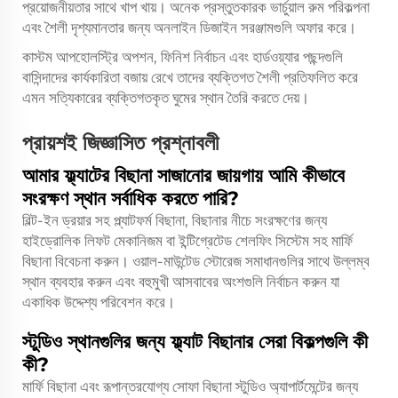
প্রয়োজনীয়তার সাথে খাপ খায়। অনেক প্রস্তুতকারক ভার্চুয়াল রুম পরিকল্পনা
এবং শৈলী দৃশ্যমানতার জন্য অনলাইন ডিজাইন সরঞ্জামগুলি অফার করে।
কাস্টম আপহোলস্ট্রি অপশন, ফিনিশ নির্বাচন এবং হার্ডওয়্যার পছন্দগুলি
বাসিন্দাদের কার্যকারিতা বজায় রেখে তাদের ব্যক্তিগত শৈলী প্রতিফলিত করে
এমন সত্যিকারের ব্যক্তিগতকৃত ঘুমের স্থান তৈরি করতে দেয়।
প্রায়শই জিজ্ঞাসিত প্রশ্নাবলী
আমার ফ্ল্যাটের বিছানা সাজানোর জায়গায় আমি কীভাবে
সংরক্ষণ স্থান সর্বাধিক করতে পারি?
বিল্ট-ইন ড্রয়ার সহ প্ল্যাটফর্ম বিছানা, বিছানার নীচে সংরক্ষণের জন্য
হাইড্রোলিক লিফট মেকানিজম বা ইন্টিগ্রেটেড শেলফিং সিস্টেম সহ মার্ফি
বিছানা বিবেচনা করুন। ওয়াল-মাউন্টেড স্টোরেজ সমাধানগুলির সাথে উল্লম্ব
স্থান ব্যবহার করুন এবং বহুমুখী আসবাবের অংশগুলি নির্বাচন করুন যা
একাধিক উদ্দেশ্য পরিবেশন করে।
স্টুডিও স্থানগুলির জন্য ফ্ল্যাট বিছানার সেরা বিকল্পগুলি কী
কী?
মার্ফি বিছানা এবং রূপান্তরযোগ্য সোফা বিছানা স্টুডিও অ্যাপার্টমেন্টের জন্য