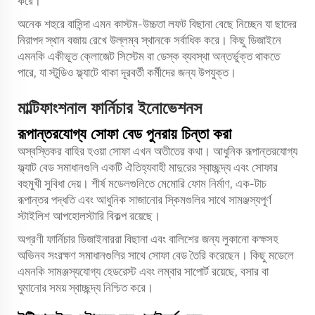
করে।
অনেক শহুরে বাসিন্দা এমন কাস্টম-উচ্চতা লফট বিছানা বেছে নিচ্ছেন যা ছাদের
নিরাপদ স্থান বজায় রেখে উল্লম্ব স্থানকে সর্বাধিক করে। কিছু ডিজাইনে
এমনকি একীভূত ক্লোজেট সিস্টেম বা ডেস্ক ব্যবস্থা অন্তর্ভুক্ত থাকতে
পারে, যা স্টুডিও ফ্ল্যাটে থাকা দূরবর্তী কর্মীদের জন্য উপযুক্ত।
মাল্টিফাংশনাল ফার্নিচার ইনোভেশনস
রূপান্তরযোগ্য সোফা বেড পুনরায় চিন্তা করা
অস্বস্তিকর বাহির হওয়া সোফা এখন অতীতের কথা। আধুনিক রূপান্তরযোগ্য
ফ্ল্যাট বেড সমাধানগুলি একটি ঐতিহ্যবাহী মাদুরের স্বাচ্ছন্দ্য এবং সোফার
বহুমুখী সুবিধা দেয়। শীর্ষ মডেলগুলিতে মেমোরি ফোম নির্মাণ, এক-টাচ
রূপান্তর পদ্ধতি এবং আধুনিক সাজানোর স্কিমগুলির সাথে সামঞ্জস্যপূর্ণ
স্টাইলিশ আপহোলস্টারি বিকল্প রয়েছে।
অগ্রণী ফার্নিচার ডিজাইনাররা বিছানা এবং বালিশের জন্য লুকানো কক্ষসহ
অভিনব সংরক্ষণ সমাধানগুলির সাথে সোফা বেড তৈরি করেছেন। কিছু মডেলে
এমনকি সামঞ্জস্যযোগ্য হেডরেস্ট এবং লম্বার সাপোর্ট রয়েছে, বসার বা
ঘুমানোর সময় স্বাচ্ছন্দ্য নিশ্চিত করে।