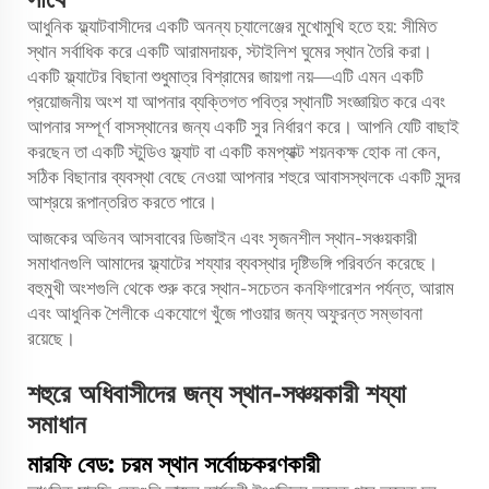
আধুনিক ফ্ল্যাটবাসীদের একটি অনন্য চ্যালেঞ্জের মুখোমুখি হতে হয়: সীমিত
স্থান সর্বাধিক করে একটি আরামদায়ক, স্টাইলিশ ঘুমের স্থান তৈরি করা।
একটি ফ্ল্যাটের বিছানা শুধুমাত্র বিশ্রামের জায়গা নয়—এটি এমন একটি
প্রয়োজনীয় অংশ যা আপনার ব্যক্তিগত পবিত্র স্থানটি সংজ্ঞায়িত করে এবং
আপনার সম্পূর্ণ বাসস্থানের জন্য একটি সুর নির্ধারণ করে। আপনি যেটি বাছাই
করছেন তা একটি স্টুডিও ফ্ল্যাট বা একটি কমপ্যাক্ট শয়নকক্ষ হোক না কেন,
সঠিক বিছানার ব্যবস্থা বেছে নেওয়া আপনার শহুরে আবাসস্থলকে একটি সুন্দর
আশ্রয়ে রূপান্তরিত করতে পারে।
আজকের অভিনব আসবাবের ডিজাইন এবং সৃজনশীল স্থান-সঞ্চয়কারী
সমাধানগুলি আমাদের ফ্ল্যাটের শয্যার ব্যবস্থার দৃষ্টিভঙ্গি পরিবর্তন করেছে।
বহুমুখী অংশগুলি থেকে শুরু করে স্থান-সচেতন কনফিগারেশন পর্যন্ত, আরাম
এবং আধুনিক শৈলীকে একযোগে খুঁজে পাওয়ার জন্য অফুরন্ত সম্ভাবনা
রয়েছে।
শহুরে অধিবাসীদের জন্য স্থান-সঞ্চয়কারী শয্যা
সমাধান
মারফি বেড: চরম স্থান সর্বোচ্চকরণকারী