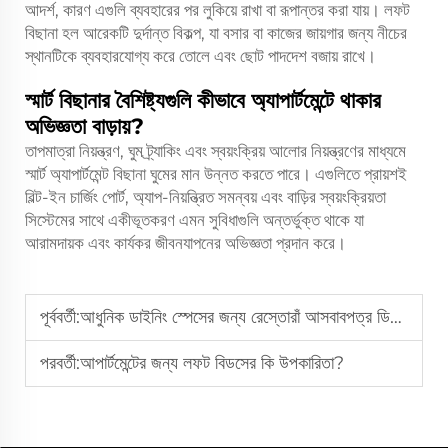
আদর্শ, কারণ এগুলি ব্যবহারের পর লুকিয়ে রাখা বা রূপান্তর করা যায়। লফট
বিছানা হল আরেকটি দুর্দান্ত বিকল্প, যা বসার বা কাজের জায়গার জন্য নীচের
স্থানটিকে ব্যবহারযোগ্য করে তোলে এবং ছোট পাদদেশ বজায় রাখে।
স্মার্ট বিছানার বৈশিষ্ট্যগুলি কীভাবে অ্যাপার্টমেন্টে থাকার
অভিজ্ঞতা বাড়ায়?
তাপমাত্রা নিয়ন্ত্রণ, ঘুম ট্র্যাকিং এবং স্বয়ংক্রিয় আলোর নিয়ন্ত্রণের মাধ্যমে
স্মার্ট অ্যাপার্টমেন্ট বিছানা ঘুমের মান উন্নত করতে পারে। এগুলিতে প্রায়শই
বিল্ট-ইন চার্জিং পোর্ট, অ্যাপ-নিয়ন্ত্রিত সমন্বয় এবং বাড়ির স্বয়ংক্রিয়তা
সিস্টেমের সাথে একীভূতকরণ এমন সুবিধাগুলি অন্তর্ভুক্ত থাকে যা
আরামদায়ক এবং কার্যকর জীবনযাপনের অভিজ্ঞতা প্রদান করে।
পূর্ববর্তী:
আধুনিক ডাইনিং স্পেসের জন্য রেস্তোরাঁ আসবাবপত্র ডিজাইনে সর্বশেষ প্রবণতাগুলি কী কী?
পরবর্তী:
আপার্টমেন্টের জন্য লফট বিডসের কি উপকারিতা?