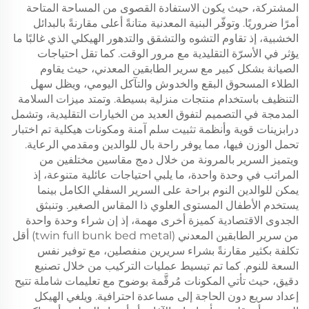
المشتركة، حيث يكون الاستفادة القصوى من المساحة المتاحة
أمرًا ضروريًا. وتوفّر البنية المعدنية متانةً أعلى مقارنةً بالبدائل
الخشبية، إذ تقاوم التشوه والتشقق والتدهور الهيكلي الذي غالبًا ما
يؤثر في الأسرّة التقليدية مع مرور الوقت. كما تقل احتياجات
الصيانة بشكل كبير مع سرير الطابقين المعدني، حيث يقاوم
الطلاء المسحوق البقع والخدوش والتآكل اليومي، ويظل سهل
التنظيف باستخدام منتجات منزلية بسيطة. وتمتد ميزات السلامة
المدمجة في التصميم لتفوق العديد من الخيارات التقليدية، وتشمل
درابزينات قوية وأنظمة تثبيت سلم آمنة ومكونات هيكلية تم اختبار
تحمل الوزن فيها، مما يوفر راحة بال للوالدين ومقدمي الرعاية.
ويتميز السرير بالمرونة من خلال دمج مقاسين مختلفين من
المراتب في وحدة واحدة، ما يلبي احتياجات عائلية متنوعة، إذ
يمكن للوالدين النوم براحة على السرير السفلي الكامل بينما
يستخدم الأطفال المستوى العلوي ذا المقاس الصغير. وتنبثق
الجدوى الاقتصادية كميزة أخرى مهمة، إذ إن شراء وحدة واحدة
من سرير الطابقين المعدني (twin full bunk bed metal) أقل
تكلفة بكثير مقارنةً بشراء سريرين منفصلين، مع توفير نفس
السعة للنوم. كما تم تبسيط عمليات التركيب من خلال تصنيع
دقيق، حيث تأتي المكونات مُرقَّمة بوضوح مع تعليمات شاملة تتيح
إعداد سريع دون الحاجة إلى مساعدة احترافية. ويلغي الهيكل