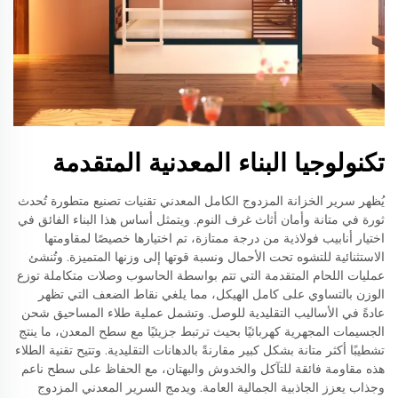
تكنولوجيا البناء المعدنية المتقدمة
يُظهر سرير الخزانة المزدوج الكامل المعدني تقنيات تصنيع متطورة تُحدث
ثورة في متانة وأمان أثاث غرف النوم. ويتمثل أساس هذا البناء الفائق في
اختيار أنابيب فولاذية من درجة ممتازة، تم اختيارها خصيصًا لمقاومتها
الاستثنائية للتشوه تحت الأحمال ونسبة قوتها إلى وزنها المتميزة. وتُنشئ
عمليات اللحام المتقدمة التي تتم بواسطة الحاسوب وصلات متكاملة توزع
الوزن بالتساوي على كامل الهيكل، مما يلغي نقاط الضعف التي تظهر
عادةً في الأساليب التقليدية للوصل. وتشمل عملية طلاء المساحيق شحن
الجسيمات المجهرية كهربائيًا بحيث ترتبط جزيئيًا مع سطح المعدن، ما ينتج
تشطيبًا أكثر متانة بشكل كبير مقارنةً بالدهانات التقليدية. وتتيح تقنية الطلاء
هذه مقاومة فائقة للتآكل والخدوش والبهتان، مع الحفاظ على سطح ناعم
وجذاب يعزز الجاذبية الجمالية العامة. ويدمج السرير المعدني المزدوج