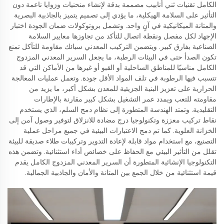
الكامل تقنيات ثني أنابيب مصممة بدقة لإنشاء منحنيات وزوايا ناعمة دون
التأثير على السلامة الهيكلية، ما يؤدي إلى تصميم يتميز بالجاذبية البصرية
والمتانة الميكانيكية في آنٍ واحد. وتشمل بروتوكولات ضمان الجودة اختبار
الإجهاد لكل مفصل ونقطة اتصال للتأكد من تجاوزها معايير السلامة
الصناعية بفارق كبير. ويتضمن التركيب المعدني سبائك مقاومة للتآكل تمنع
تكون الصدأ حتى في البيئات الرطبة، ما يجعل السرير المعدني المزدوج
الكامل مناسبًا للمناطق الساحلية أو القبو أو غيرها من الأماكن التي قد
تتسبب فيها الرطوبة في تلف المواد الأقل جودة. وتعمل عمليات المعالجة
الحرارية على تعزيز البنية الجزيئية للمعدن بشكل أكبر، ما يزيد من
مقاومته للتعب ويمدد عمر التشغيل بشكل كبير مقارنة بالإطارات
التقليدية. وتمتد الهندسة المتطورة إلى نظام دمج السلم، الذي يستخدم
نقاط تركيب معززة وتكنولوجيا درج مضادة للانزلاق لتوفير وصول آمن إلى
الخزانة العلوية. كما تم دمج الاعتبارات البيئية في جميع مراحل عملية
التصنيع، مع استخدام مواد قابلة لإعادة التدوير وتركيبات طلاء صديقة للبيئة
تقلل من التأثير البيئي مع الحفاظ على خصائص أداء استثنائية. وتضمن هذه
التكنولوجيا الإنشائية المتطورة أن السرير المعدني المزدوج الكامل يقدم
قيمة استثنائية من خلال الجمع بين المتانة والأمان والجاذبية الجمالية.