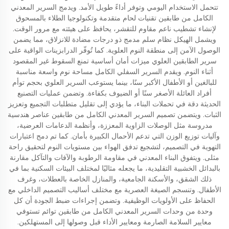
تتحمل الاستخدام اليومي وتوفر أداءً طويل الأمد. ويدمج السرير المعدني
الكامل من طابقين تقنيات لحام متقدمة وتكنولوجيا الطلاء بالمسحوق
لإنشاء تشطيب ناعم مقاوم للتقشر، يحافظ على هيئته مع مرور الوقت.
ويشمل الهيكل نظام سلم مدمج ذو درجات مضادة للانزلاق، مما يضمن
الوصول الآمن إلى منطقة النوم العلوية. كما تُوفّر الدرابزينات الواقية على
سرير الطابقين العلوي ميزات أمان أساسية تمنع السقوط غير المقصود
أثناء النوم. ويقدم السرير السفلي الكامل مساحة نوم واسعة مناسبة
للبالغين أو الأطفال الأكبر سنًا، بينما يستوعب السرير العلوي بحجم توأم
أفراد العائلة الأصغر سنًا أو الضيوف بكفاءة. وتضمن عمليات التصنيع
الحديثة دقة في تحملات البناء، ما يؤدي إلى تقليل متطلبات التجميع وتعزيز
الثبات. ويتضمن تصميم السرير المعدني الكامل من طابقين عناصر هندسية
مدروسة مثل الوصلات الزاوية المعززة، وأنظمة الدعامات العرضية،
وآليات توزيع الوزن التي تدعم الأحمال الكبيرة بأمان. كما تم دمج اعتبارات
التهوية في التصميم، لتشجيع تدفق الهواء بين مستويات النوم لتحقيق راحة
مثلى. ويتفوق البناء المعدني في مقاومة الرطوبة والآفات والتآكل مقارنة
بالبدائل الخشبية التقليدية، ما يجعله مثاليًا لمختلف البيئات السكنية بما في
ذلك الشقق، والأسكنة الجامعية، والمنازل الخاصة بالعطلات، وغرف
الأطفال. وتنسجم الصيغة العصرية مع مختلف أساليب التصميم الداخلي مع
الحفاظ على الأولويات الوظيفية. وتضمن إجراءات ضبط الجودة أن كل
وحدة من وحدات السرير المعدني الكامل من طابقين توائم تستوفي
معايير السلامة الصارمة ومعايير الأداء قبل وصولها إلى المستهلكين.