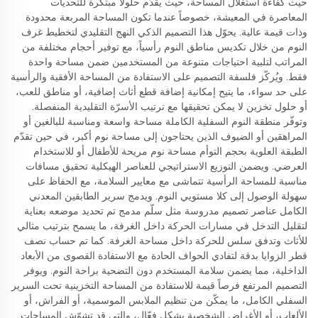
حيث كفاءة استغلال المساحة، حيث يقدّم حلولاً مبتكرة للتحديات
المعاصرة في المعيشة، خصوصاً عندما تكون المساحة المربعة محدودة
وذات قيمة عالية. يحوّل هذا التصميم الذكي النهج التقليدي لتخطيط غرف
النوم من خلال تكديس مناطق النوم رأسياً، مع توفير أحجام مختلفة من
المراتب لتلبية احتياجات متنوعة من المستخدمين ضمن مساحة واحدة
فقط. ويُركّز فلسفة التصميم على الاستفادة من المساحة الأفقية والرأسية
على حد سواء، ما يتيح إمكانية إضافة قطع أثاث إضافية، أو مناطق للعب،
أو حلول تخزين لا يمكن تحقيقها مع ترتيب الأسرّة التقليدية المنفصلة.
وتوفّر منطقة النوم السفلية الكاملة مساحة واسعة ومناسبة للبالغين أو
المراهقين أو الضيوف الذين يحتاجون إلى مساحة نوم أكبر، في حين تقدّم
الطبقة العلوية بحجم التوأم مساحة نوم مريحة للأطفال أو للاستخدام
العرضي. ويضمن التوزيع الاستراتيجي للعناصر الهيكلية تحقيق مسافات
مناسبة للمساحة الرأسية تتماشى مع معايير السلامة، مع الحفاظ على
سهولة الوصول إلى كلا مستويي النوم. ويدمج سرير الطابقين المعدني
الكامل عناصر تصميم مدروسة مثل سلّم مدمج تم تحديد موضعه بعناية
لتقليل التدخل في مسارات الحركة داخل الغرفة، ما يسمح بترتيب مثالي
للأثاث وتدفق سلس للحركة داخل مساحة الغرفة. كما تم حساب نصف
قطر الزوايا بدقة لتفادي الحواف الحادة مع الاستفادة القصوى من الأبعاد
الداخلية، مما يضمن سلامة المستخدم دون التضحية براحة النوم. ويوفر
التصميم المرتفع فرصاً قيمة للاستفادة من المساحة التخزينية تحت السرير
السفلي الكامل، ما يمكّن من تنظيم الملابس الموسمية، أو الفراش، أو
الألعاب، أو الأغراض الشخصية بشكل فعّال، والتي قد تشوّش المساحات