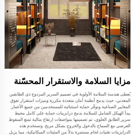
مزايا السلامة والاستقرار المحسّنة
يُعطى هندسة السلامة الأولوية في تصميم السرير المزدوج ذي الطابقين
المعدني، حيث يدمج أنظمة أمان متعددة مكررة وميزات استقرار تفوق
المعايير الصناعية وتوفّر حماية استثنائية للمستخدمين من جميع الأعمار.
يبدأ الهيكل الشامل للسلامة بدمج درابزينات حماية على كامل محيط
سرير الطابق العلوي، تم تصميمها بمواصفات ارتفاع مثالية تمنع السقوط
العرضي مع السماح بالدخول والخروج بشكل مريح. وتستخدم هذه
الدرابزينات تقنيات لحام مستمرة بدلاً من المثبتات الميكانيكية، مما يزيل