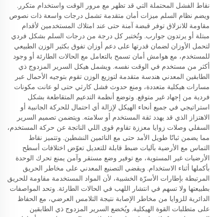
نقاط الفشل المحتملة التي قد تظهر مع مرور الوقت واستخدام متكرر.
ويضم نظام السلم ميزات أمان متقدمة تشمل درجات واسعة ذات نصوص
مقاومة للانزلاق توفر قبضة آمنة حتى عند امتلاك المستخدمين لأقدام
مبتلة أو يرتدون جوارب. وتُختبر كل درجة من درجات السلم بشكل فردي
لتحمل الأوزان لضمان قدرتها على دعم أوزان تفوق بكثير الوزن الطبيعي
للمستخدم، مع هوامش أمان تسمح بالتعامل مع الحالات الطارئة أو وجود
أكثر من مستخدم في الوقت نفسه. ويشمل هيكل السرير المزدوج ذي
الطابقين المعدني هندسة متقدمة لتوزيع الوزن تقوم بتوجيه الأحمال عبر
مسارات هيكلية متعددة، ومنع حدوث فشل كارثي حتى لو عانت مكونات
فردية من إجهاد غير متوقع. وتوضع أنظمة التدعيم المتقاطعة بشكل
استراتيجي في جميع أنحاء الهيكل لإزالة أي احتمال للحركة الجانبية أو
الاهتزاز الذي قد يهدد ثقة المستخدم أو سلامته. ويتضمن تصميم السرير
السفلي وصلات زوايا معززة تقاوم قوى اللي الناتجة عن حركة المستخدم،
مما يضمن ثباتًا طويل الأمد حتى مع النائمين النشطين. وتتميز نقاط
التماس مع الأرضية بآليات ضبط قابلة للتعديل تعوّض اختلافات أسطح
الأرضيات غير المستوية، مع توفير وضع مستقر وآمن يمنع تحرك الوحدة
بأكملها أثناء الاستخدام. ويقضي التصنيع المعدني على مخاطر الحريق
المرتبطة بإطارات الأسرّة الخشبية، لأن المواد المستخدمة مقاومة للحريق
بطبيعتها ولا تسهم في انتشار اللهب في الحالات الطارئة. وتحد المواصفات
الدائرية للزوايا من مخاطر الإصابة نتيجة التلامس العرضي، مع الحفاظ
على متطلبات القوة الهيكلية. ويُخضع السرير المزدوج ذي الطابقين