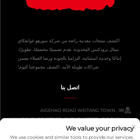
اكتشف منتجات معدنية رائعة من شركة سوزهو غوانغكاي
ميتال برودكتس المحدودة. نقدم تصميمًا مخصصًا، تطويرًا،
إنتاجًا وخدمة استثنائية. التزامنا بالجودة ورضا العملاء يضمن
شراكات طويلة الأمد. اكتشف مجموعتنا اليوم!
اتصل بنا
181 AIGEHAO ROAD WEITANG TOWN ,
XIANGCHENGDISTRICT , SUZHOU 215132 , P.R.CHINA
We value your privacy
+86-152 5000 0863
We use cookies and similar tools to provide our services.