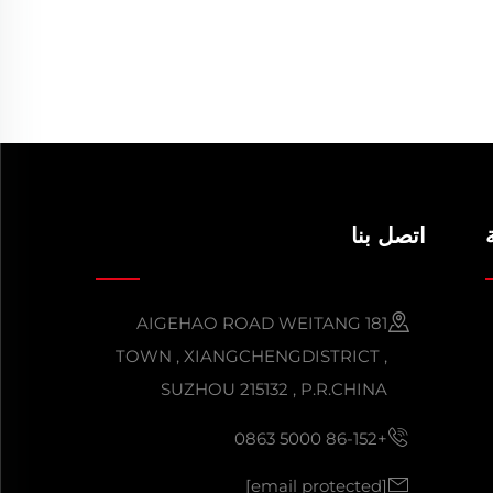
اتصل بنا
181 AIGEHAO ROAD WEITANG
TOWN , XIANGCHENGDISTRICT ,
SUZHOU 215132 , P.R.CHINA
+86-152 5000 0863
[email protected]