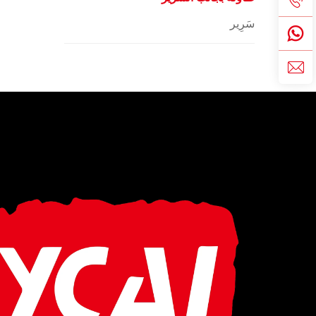
سَرِير