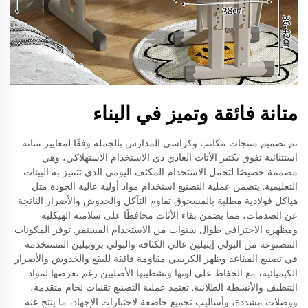
متانة فائقة وتميز في البناء
تم تصميم منتجات مكاتب وكراسي المدارس بالجملة وفقًا لمعايير متانة
استثنائية تفوق بكثير الأثاث العادي ذي الاستخدام الاستهلاكي، وهي
مصممة خصيصًا لتحمل الاستخدام المكثف اليومي الذي تتميز به البيئات
التعليمية. يتضمن عملية التصنيع استخدام مواد أولية عالية الجودة مثل
هياكل فولاذية مطلية بالمسحوق تقاوم التآكل والخدوش والأضرار الناتجة
عن الصدمات، مما يضمن بقاء الأثاث محافظًا على سلامته الهيكلية
ومظهره الاحترافي طوال سنوات من الاستخدام المستمر. توفر المكونات
المصنوعة من البولي إيثيلين عالي الكثافة والبولي بروبيلين المستخدمة
في تصنيع المقاعد وظهر الكرسي مقاومة فائقة للبقع والخدوش والأضرار
الكيميائية، مع الحفاظ على لونها وتشطيبها الأصليين رغم تعرضها لمواد
التنظيف والأنشطة الطلابية. تعتمد عملية التصنيع تقنيات لحام متقدمة،
ووصلات مشددة، وأساليب تجميع خاضعة لاختبارات الإجهاد، ما ينتج عنه