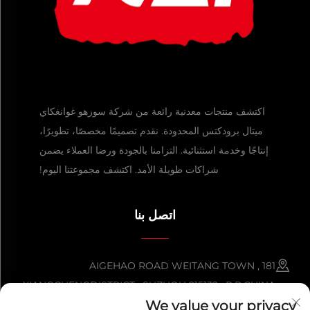
اكتشف منتجات معدنية رائعة من شركة سوزهو غوانغكاي
ميتال برودكتس المحدودة. نقدم تصميمًا مخصصًا، تطويرًا،
إنتاجًا وخدمة استثنائية. التزامنا بالجودة ورضا العملاء يضمن
شراكات طويلة الأمد. اكتشف مجموعتنا اليوم!
اتصل بنا
181 AIGEHAO ROAD WEITANG TOWN ,
XIANGCHENGDISTRICT , SUZHOU 215132 , P.R.CHINA
We value your privacy