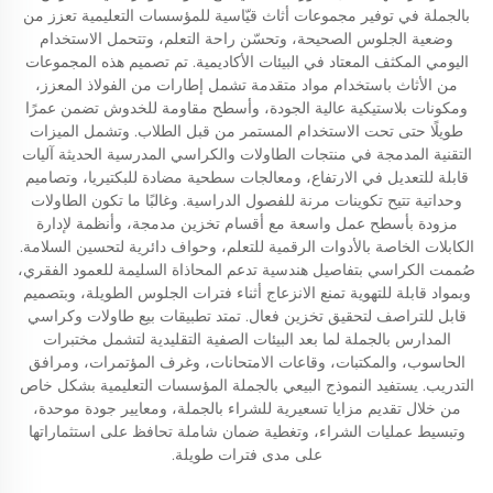
بالجملة في توفير مجموعات أثاث قيّاسية للمؤسسات التعليمية تعزز من
وضعية الجلوس الصحيحة، وتحسّن راحة التعلم، وتتحمل الاستخدام
اليومي المكثف المعتاد في البيئات الأكاديمية. تم تصميم هذه المجموعات
من الأثاث باستخدام مواد متقدمة تشمل إطارات من الفولاذ المعزز،
ومكونات بلاستيكية عالية الجودة، وأسطح مقاومة للخدوش تضمن عمرًا
طويلًا حتى تحت الاستخدام المستمر من قبل الطلاب. وتشمل الميزات
التقنية المدمجة في منتجات الطاولات والكراسي المدرسية الحديثة آليات
قابلة للتعديل في الارتفاع، ومعالجات سطحية مضادة للبكتيريا، وتصاميم
وحداتية تتيح تكوينات مرنة للفصول الدراسية. وغالبًا ما تكون الطاولات
مزودة بأسطح عمل واسعة مع أقسام تخزين مدمجة، وأنظمة لإدارة
الكابلات الخاصة بالأدوات الرقمية للتعلم، وحواف دائرية لتحسين السلامة.
صُممت الكراسي بتفاصيل هندسية تدعم المحاذاة السليمة للعمود الفقري،
وبمواد قابلة للتهوية تمنع الانزعاج أثناء فترات الجلوس الطويلة، وبتصميم
قابل للتراصف لتحقيق تخزين فعال. تمتد تطبيقات بيع طاولات وكراسي
المدارس بالجملة لما بعد البيئات الصفية التقليدية لتشمل مختبرات
الحاسوب، والمكتبات، وقاعات الامتحانات، وغرف المؤتمرات، ومرافق
التدريب. يستفيد النموذج البيعي بالجملة المؤسسات التعليمية بشكل خاص
من خلال تقديم مزايا تسعيرية للشراء بالجملة، ومعايير جودة موحدة،
وتبسيط عمليات الشراء، وتغطية ضمان شاملة تحافظ على استثماراتها
على مدى فترات طويلة.