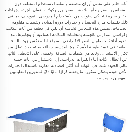
أثاث قادر على تحمل أوزان مختلفة وأنماط الاستخدام المختلفة دون
المساس باستقراره أو سلامته. تتضمن بروتوكولات ضمان الجودة إجراءات
اختبار صارمة تحاكي سنوات من الاستخدام المدرسي النموذجي، بما في
ذلك تقييمات قدرة التحميل، واختبارات دورة المتانة، وتقييمات مقاومة
الصدمات. تضمن هذه المعايير الشاملة أن يفي كل قطعة من أثاث مكاتب
وكراسي المدارس بالجملة بمتطلبات السلامة الصناعية أو يتجاوزها، مع
تقديم أداء ثابت طوال العمر الافتراضي المتوقع لها. تنعكس جودة البناء
الفائقة في قيمة طويلة الأمد كبيرة للمؤسسات التعليمية، حيث تقلل من
تكرار الاستبدال، وتحد من متطلبات الصيانة، وتقضي على التعطيل الناتج
عن أعطال الأثاث أثناء الفترات الدراسية. إن الاستثمار في أثاث جملة
عالي الجودة يثبت في النهاية أنه أكثر اقتصادية مقارنة باستبدال الخيارات
الأقل جودة بشكل متكرر، ما يجعله قرارًا ماليًا ذكيًا للمديرين التعليميين
المهتمين بالميزانية.