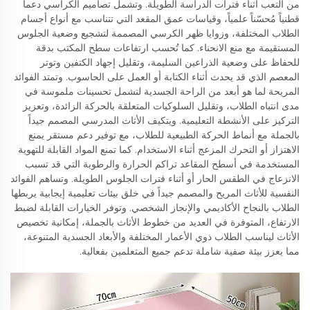
من التعب أثناء فترات الدراسة الطويلة. وتشمل تصاميم الكراسي دعماً
قطنياً مُحسّناً علمياً، وقياسات عمق المقعد التي تتناسب مع أنواع أجسام
الطلاب المختلفة، وزوايا ظهر الكرسي المصممة لتشجيع وضعية الجلوس
المستقيمة مع منع الانحناء. كما تُحسب ارتفاعات سطح المكتب بدقة
للحفاظ على وضعية الذراعين السليمة، وتقليل إجهاد الكتفين وتوتر
المعصم الذي قد يحدث أثناء الكتابة أو العمل على الحاسوب. وتمتد الفوائد
المريحة لما هو أبعد من الراحة الجسدية لتشمل تحسينات ملموسة في
مدى انتباه الطلاب، وتقليل السلوكيات المتعلقة بالحركة الزائدة، وتعزيز
التركيز على الأنشطة التعليمية. ويتكيف الأثاث المدرسي المصمم جيداً
بالجملة مع أنماط الحركة الطبيعية للطلاب، مع توفير دعم مستقر يمنع
الاهتزاز أو التحرك المزعج أثناء الاستخدام. كما تمنع المواد القابلة للتهوية
المستخدمة في أسطح المقاعد تراكم الحرارة والرطوبة التي قد تسبب
الانزعاج في الطقس الحار أو أثناء فترات الجلوس الطويلة. وتساهم الفوائد
النفسية للأثاث المريح والمصمم جيداً في خلق بيئات تعليمية إيجابية يربطها
الطلاب بالنجاح الأكاديمي والإنجاز الشخصي. وتوفر الخيارات القابلة لضبط
الارتفاع، المتوفرة في العديد من خطوط الأثاث بالجملة، إمكانية تخصيص
الأثاث ليناسب الطلاب ذوي الأعمار المختلفة والأبعاد الجسدية المتنوعة،
مما يعزز بيئة صفية شاملة تدعم جميع المتعلمين بفعالية.