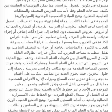
توفر حلول الجملة لأثاث المكاتب والكراسي المدرسية مرونة غير
مسبوقة في تكوين الفصول الدراسية، مما يمكن المؤسسات التعليمية من
تكييف مساحات التعلم وفقًا لأساليب التدريس المختلفة والمتطلبات
التعليمية المتغيرة. وتتيح المبادئ التصميمية الوحدوية (الموديولارية)
المدمجة في أنظمة الأثاث بالجملة إعادة تهيئة سريعة لتخطيطات الفصول
الدراسية لدعم التعلم التعاوني، أو الدراسة الفردية، أو المشاريع الجماعية،
أو عروض العروض التقديمية، دون الحاجة إلى شراء أثاث إضافي أو إجراء
تعديلات واسعة على الغرف. وتُحسّن تصاميم الكراسي القابلة للتراص
الكفاءة في التخزين، مما يسمح للمؤسسات بإفراغ المساحات بسرعة
للفعاليات الكبيرة أو المناسبات الخاصة أو إجراءات التنظيف الشامل، مع
تقليل متطلبات مساحة التخزين. كما تمكّن خيارات الطاولات القابلة
للإطباق السريع الانتقال بين تكوينات التعلم المختلفة، وتدعم النهج الحديثة
في التدريس التي تشدد على التعلم النشط ومشاركة الطلاب. وتمتد فوائد
تحسين المساحة المقدمة من بيع مكاتب وكراسي مدرسية بالجملة إلى
حلول التخزين، حيث يحتوي العديد من تصاميم المكاتب على أقسام
مدمجة ومناطق تخزين تحت السطح وميزات لإدارة الأغراض الشخصية،
مما يقلل من الفوضى داخل الصف ويُعزز التنظيم. وتضمن المعايير
الموحدة في الأحجام عبر خطوط الأثاث بالجملة دمجًا سلسًا عند توسيع
طاقة الفصل أو استبدال القطع الفردية، مع الحفاظ على الاستمرارية
الجمالية واستيعاب أنماط التسجيل المتغيرة. ويتيح التصنيع الخفيف الوزن
المقرون بمواد متينة تحريك الأثاث بسهولة من قبل المعلمين والطلاب،
مما يدعم بيئات التعلم المرنة التي يمكن تعديلها بسرعة لأنشطة مختلفة