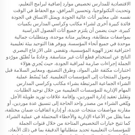
الاقتصادية للمدارس تخصيص موارد إضافية لبرامج التعليم،
وتحديث التكنولوجيا، وتحسين المرافق، مع الحفاظ في الوقت
نفسه على معايير أثاث عالية الجودة. ويمثل الاتساق في الجودة
فائدة كبيرة أخرى لشراء مكاتب وكراسي المدارس بكميات
كبيرة، حيث يضمن أن يلتزم جميع أثاث الفصول الدراسية
بمواصفات متطابقة، ومعايير متانة موحدة، ومتطلبات جمالية
موحدة في جميع أنحاء المؤسسة. ويوفر هذا التوحيد بيئة تعليمية
احترافية تعزز الهوية المؤسسية، وتقضي على الازعاج البصري
الناتج عن استخدام قطع أثاث غير متناسقة. وعادةً ما تُطبّق مورّدو
الجملة إجراءات صارمة لمراقبة الجودة، حيث يُجري هؤلاء
اختبارات مكثفة على المواد، وطرق التصنيع، ومعايير السلامة قبل
وصول المنتجات إلى المؤسسات التعليمية. كما يُبسّط عملية
الشراء الجماعية المرتبطة بشراء مكاتب وكراسي المدارس
المهام الإدارية للمؤسسات التعليمية من خلال توحيد الطلبات،
وتقليل تعقيد إدارة الموردين، وإقامة علاقات توريد طويلة الأجل.
ويُلغي الشراء من مصدر واحد الحاجة إلى تنسيق عدة موردين، أو
مقارنة مواصفات منتجات عديدة، أو إدارة اتفاقيات ضمان مختلفة،
مما يقلل من الأعباء الإدارية والأخطاء المحتملة في عملية الشراء.
كما تتيح خيارات التخصيص المتاحة من خلال قنوات الجملة
للمؤسسات التعليمية تحديد متطلباتها الدقيقة بما في ذلك الأبعاد،