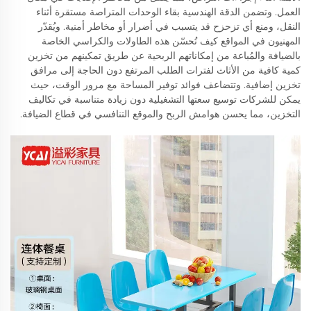
العمل. وتضمن الدقة الهندسية بقاء الوحدات المتراصة مستقرة أثناء
النقل، ومنع أي تزحزح قد يتسبب في أضرار أو مخاطر أمنية. ويُقدّر
المهنيون في المواقع كيف تُحسّن هذه الطاولات والكراسي الخاصة
بالضيافة والمُباعة من إمكاناتهم الربحية عن طريق تمكينهم من تخزين
كمية كافية من الأثاث لفترات الطلب المرتفع دون الحاجة إلى مرافق
تخزين إضافية. وتتضاعف فوائد توفير المساحة مع مرور الوقت، حيث
يمكن للشركات توسيع سعتها التشغيلية دون زيادة متناسبة في تكاليف
التخزين، مما يحسن هوامش الربح والموقع التنافسي في قطاع الضيافة.