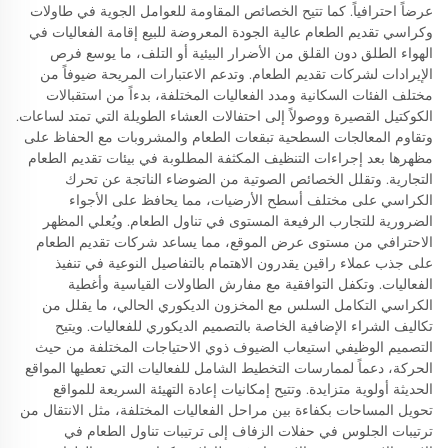
عرضاً احترافياً. كما تتيح الخصائص المقاومة للعوامل الجوية في طاولات
وكراسي تقديم الطعام عالية الجودة المعروضة للبيع إقامة الفعاليات في
الهواء الطلق دون القلق من الأضرار البيئية أو التلف، ما يوسع فرص
الإيرادات لشركات تقديم الطعام. وتدعم الاعتبارات المريحة ضيوفاً من
مختلف الفئات السكانية ومدد الفعاليات المختلفة، بدءاً من استقبالات
الكوكتيل القصيرة ووصولاً إلى احتفالات العشاء الطويلة التي تمتد لساعات.
وتقاوم المعالجات السطحية تبقعات الطعام والمشروبات مع الحفاظ على
مظهرها بعد إجراءات التنظيف المكثفة المطلوبة في بيئات تقديم الطعام
التجارية. وتقلل الخصائص الصوتية من الضوضاء الناتجة عن تحرك
الكراسي على مختلف أسطح الأرضيات، مما يحافظ على الأجواء
الضرورية للتجارب الرفيعة المستوى في تناول الطعام. ويُعلي المظهر
الاحترافي من مستوى عرض الموقع، مما يساعد شركات تقديم الطعام
على جذب عملاء راقين يقدرون الاهتمام بالتفاصيل النوعية في تنفيذ
الفعاليات. وتكفل التوافقية مع مفارش الطاولات القياسية وأغطية
الكراسي التكامل السلس مع المخزون الديكوري الحالي، ما يقلل من
تكاليف الشراء الإضافية الخاصة بالتصميم الديكوري للفعاليات. ويتيح
التصميم الوظيفي استيعاب الضيوف ذوي الاحتياجات المختلفة من حيث
الحركة، دعماً لممارسات التخطيط الشامل للفعاليات التي تعطيها المواقع
الحديثة أولوية متزايدة. وتتيح إمكانيات إعادة التهيئة السريعة للمواقع
تحويل المساحات بكفاءة بين مراحل الفعاليات المختلفة، مثل الانتقال من
ترتيبات الجلوس في حفلات الزفاف إلى ترتيبات تناول الطعام في