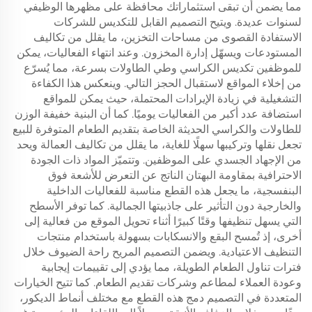
مما يضمن أن تبقى استثماراتك محافظة على مظهرها الوظيفي
لسنوات عديدة. ويتيح التصميم القابل للتكديس للشركات
الاستفادة القصوى من مساحات التخزين، ما يقلل من تكاليف
المستودعات ويسهّل إدارة المخزون. وعند انتهاء الفعاليات، يمكن
للموظفين تكديس الكراسي وطي الطاولات بسرعة، مما يُسرّع
من إخلاء المواقع لاستقبال الحجز التالي. وينعكس هذا الكفاءة
التشغيلية في زيادة الإيرادات المحتملة، حيث يمكن للمواقع
استضافة عدد أكبر من الفعاليات يوميًا. كما أن البنية خفيفة الوزن
للطاولات والكراسي الحديثة الخاصة بتقديم الطعام المتوفرة للبيع
تجعل نقلها وتركيبها سهلًا للغاية، ما يقلل من تكاليف العمالة ويحد
من الإجهاد الجسدي على الموظفين. وتتميّز المواد ذات الجودة
الاحترافية بمقاومة البهتان الناتج عن التعرض للأشعة فوق
البنفسجية، ما يجعل هذه القطع مناسبة للفعاليات الداخلية
والخارجية دون التأثير على جاذبيتها الجمالية. كما توفر الأسطح
التي يسهل تنظيفها وقتًا كبيرًا أثناء تحويل الموقع من فعالية إلى
أخرى، إذ تُمسح البقع والانسكابات بسهولة باستخدام منتجات
التنظيف الاعتيادية. ويضمن التصميم المريح راحة الضيوف خلال
فترات تناول الطعام الطويلة، مما يؤدي إلى تقييمات إيجابية
وعودة العملاء لمطاعم وشركات تقديم الطعام. كما تتيح الخيارات
المتعددة في التصميم دمج هذه القطع مع مختلف أنماط الديكور،