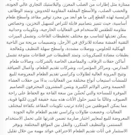
ممتازة مثل إطارات من الصلب المعزز، والبلاستيك التجاري عالي الجودة،
والخشب الصلب، والأسطح المغلفة المقاومة للخدوش. وتمتد الوظائف
الرئيسية لهذه القطع إلى ما هو أبعد من مجرد توفير مقاعد وأسطح طعام
أساسية، حيث تتميز بتصاميم قابلة للتراص لتسهيل التخزين، وخصائص
مقاومة للطقس للاستخدام في الفعاليات الخارجية، وتكوينات وحداتية
يمكن تعديلها لتتناسب مع مختلف تخطيطات القاعات. وتشمل الميزات
التقنية أقمشة مضادة للانزلاق في الأرجل، وتصميمات مريحة من الناحية
الهيكلية للجلوس، ووصلات مشددة، وأسطح سهلة التنظيف ومُعالجة
بطبقات مضادة للميكروبات. وتمتد التطبيقات عبر قطاعات متنوعة تشمل
أماكن حفلات الزفاف، والمقاصف الخاصة بالشركات، وصالات طعام
المدارس، ومراكز المؤتمرات، وشركات تقديم الطعام، وأعمال الضيافة.
وتتيح المرونة العالية لطاولات وكراسي تقديم الطعام المعروضة للبيع
للمنشآت استيعاب أنواع مختلفة من الفعاليات، بدءًا من حفلات العشاء
الحميمة وحتى الولائم الكبيرة. ويثمن المشترون المحترفون التصاميم
الموفرة للمساحة والتي تُحسِّن من سعة القاعة مع الحفاظ على راحة
الضيوف. وغالبًا ما تتميز حلول الأثاث هذه ببنية خفيفة الوزن لكنها قوية،
مما يمكن الموظفين من إعادة ترتيب تكوينات المقاعد بكفاءة لمختلف
الفعاليات. وخضعت طاولات وكراسي تقديم الطعام عالية الجودة
المعروضة للبيع لمعايير اختبار صارمة تضمن قدرتها على تحمل الاستخدام
المستمر، والتنظيف المتكرر، والنقل بين المواقع المختلفة. ويوفر
الاستثمار في أثاث تقديم الطعام الاحترافي عوائد مهمة من خلال تقليل