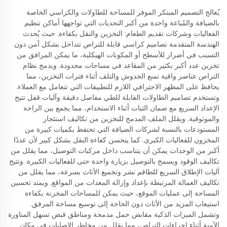
يُعالج التصميم المبتكر الموفر للمساحة للطاولات والكراسي الخاصة
بالضيافة والمُباعة واحدة من أكبر التحديات التي تواجهها أماكن تنظيم
الفعاليات وشركات تقديم الطعام: التخزين والنقل بكفاءة. حيث يُحدث
الهندسة المتقدمة تصاميم كراسي قابلة للتراص تتداخل بشكل آمن دون
التسبب في أضرار للأسطح أو المكونات الهيكلية، ما يمكن المرافق من
تخزين عدد أكبر بكثير من المقاعد في مساحات محدودة. ويدمج نظام
التراص عناصر واقية تمنع الخدوش والتلف أثناء فترات التخزين، مما
يحافظ على المظهر الاحترافي اللازم للتطبيقات التي تتعامل مع العملاء.
وتستخدم تصاميم الطاولات القابلة للطي مفاصل دقيقة وآليات قفل تتيح
الإعداد السريع مع ضمان الثبات أثناء الاستخدام، مما يجمع بين الراحة
والموثوقية. ويقلل الملف المدمج للتخزين من تكاليف استئجار
المستودعات بالنسبة لشركات الضيافة التي تحتفظ بكميات كبيرة من
المخزون للفعاليات الكبرى. كما يتحسن كفاءة النقل بشكل كبير لأن عددًا
أكبر من الوحدات يمكن أن يتناسب داخل مركبات التوصيل، مما يقلل من
تكاليف الوقود ويسمح بالتوصيل بزيارة واحدة حتى للفعاليات الكبيرة. وتتيح
آليات الإطلاق السريع للطاقم نشر وتجميع الأثاث بسرعة، مما يقلل من
تكاليف العمالة المرتبطة بإعداد وإزالة المعدات من المواقع. ويمتد تحسين
المساحة إلى عمليات الموقع، حيث يمكن للمساحات المخزنة بكفاءة
استيعاب المزيد من الأثاث دون الحاجة إلى توسيع مساحة المرفق.
وتشمل الميزات الذكية مقابض حمل مدمجة ومناطق قبض تسهل المناورة
الآمنة أثناء إجراءات التراص، مما يقلل من مخاطر الإصابات في مكان