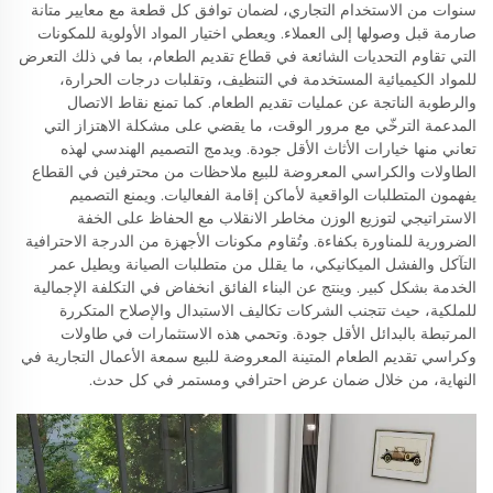
سنوات من الاستخدام التجاري، لضمان توافق كل قطعة مع معايير متانة
صارمة قبل وصولها إلى العملاء. ويعطي اختيار المواد الأولوية للمكونات
التي تقاوم التحديات الشائعة في قطاع تقديم الطعام، بما في ذلك التعرض
للمواد الكيميائية المستخدمة في التنظيف، وتقلبات درجات الحرارة،
والرطوبة الناتجة عن عمليات تقديم الطعام. كما تمنع نقاط الاتصال
المدعمة الترخّي مع مرور الوقت، ما يقضي على مشكلة الاهتزاز التي
تعاني منها خيارات الأثاث الأقل جودة. ويدمج التصميم الهندسي لهذه
الطاولات والكراسي المعروضة للبيع ملاحظات من محترفين في القطاع
يفهمون المتطلبات الواقعية لأماكن إقامة الفعاليات. ويمنع التصميم
الاستراتيجي لتوزيع الوزن مخاطر الانقلاب مع الحفاظ على الخفة
الضرورية للمناورة بكفاءة. وتُقاوم مكونات الأجهزة من الدرجة الاحترافية
التآكل والفشل الميكانيكي، ما يقلل من متطلبات الصيانة ويطيل عمر
الخدمة بشكل كبير. وينتج عن البناء الفائق انخفاض في التكلفة الإجمالية
للملكية، حيث تتجنب الشركات تكاليف الاستبدال والإصلاح المتكررة
المرتبطة بالبدائل الأقل جودة. وتحمي هذه الاستثمارات في طاولات
وكراسي تقديم الطعام المتينة المعروضة للبيع سمعة الأعمال التجارية في
النهاية، من خلال ضمان عرض احترافي ومستمر في كل حدث.