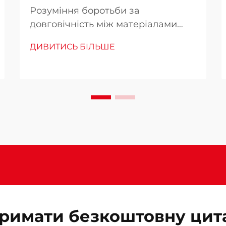
Розуміння боротьби за
довговічність між матеріалами
каркасів ліжок. Коли йдеться про
ДИВИТИСЬ БІЛЬШЕ
обстановку спальні, вибір між
дерев'яними та металевими
односпальними ліжками — це
більше, ніж просто естетичне
рішення. Довговічність каркаса
ліжка безпосередньо впливає на...
римати безкоштовну цит