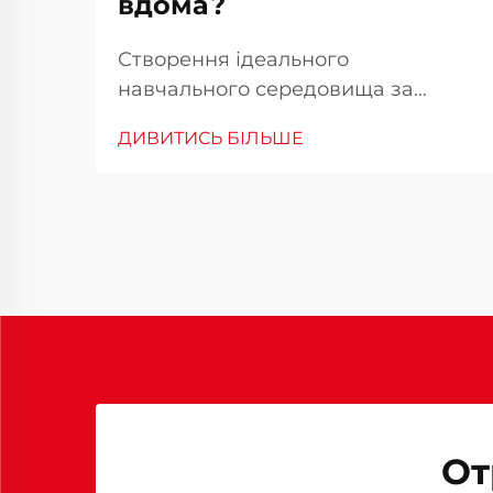
вдома?
Створення ідеального
навчального середовища за
допомогою ергономічного меблів
ДИВИТИСЬ БІЛЬШЕ
Правильний вибір шкільного
столу та стільця створює основу
для ефективного домашнього
навчального простору. Оскільки
дистанційне та змішане навчання
стають все більш поширеними,
створення ергономічного
робочого місця...
От