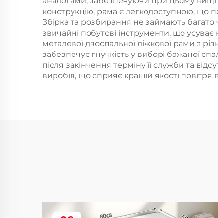
аналогами, забезпечуючи при цьому вищі 
конструкцію, рама є легкодоступною, що п
Збірка та розбирання не займають багато 
звичайні побутові інструменти, що усуває н
металевої двоспальної ліжкової рами з різ
забезпечує гнучкість у виборі бажаної сп
після закінчення терміну її служби та від
виробів, що сприяє кращій якості повітря