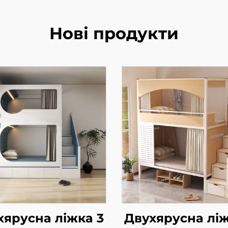
Нові продукти
хярусна ліжка 3
Двухярусна ліж