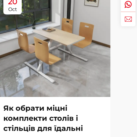
20
2
Oct
No
Як обрати міцні
Ви
комплекти столів і
дл
стільців для їдальні
ос