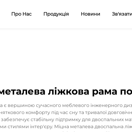
Про Нас
Продукція
Новини
Зв'язат
металева ліжкова рама п
а є вершиною сучасного меблевого інженерного диз
ткового комфорту під час сну та тривалої довговічн
а забезпечує стабільну підтримку для двоспальних м
и стилями інтер'єру. Міцна металева двоспальна ліж