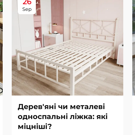
26
Sep
Дерев'яні чи металеві
односпальні ліжка: які
міцніші?