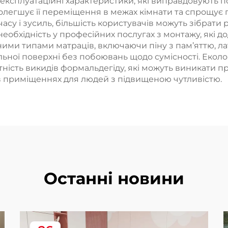
експлуатаційні характеристики, які виправдовують п
олегшує її переміщення в межах кімнати та спрощує п
часу і зусиль, більшість користувачів можуть зібрат
еобхідність у професійних послугах з монтажу, які до
ними типами матраців, включаючи піну з пам’яттю, лат
альної поверхні без побоювань щодо сумісності. Еко
сутність викидів формальдегіду, які можуть виникати 
 в приміщеннях для людей з підвищеною чутливістю.
Останні новини