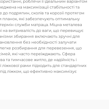
користанні, роблячи її ідеальним варіантом
еджена на максимізації стабільності та
 до подряпин, сколів та корозії протягом
и планок, які забезпечують оптимальну
термін служби матраца. Міцна металева
ні на витривалість до ваги, що перевищує
ханізми збирання включають зручні для
ановлення без необхідності залучати
 легке розбирання для перевезення, що
імей, які часто переїжджають. Сфера
а та тимчасове житло, де надійність і
 ліжкової рами підходить для стандартних
 під ліжком, що ефективно максимізує