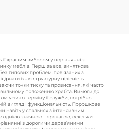
 її кращим вибором у порівнянні з
нку меблів. Перш за все, виняткова
без типових проблем, пов’язаних з
ірвати їхню структурну цілісність.
аючи точки тиску та провисання, які часто
правильному положенню хребта. Вимоги до
м усього терміну її служби, потрібно
ій вигляд і функціональність. Порошкове
и навіть у спальнях з інтенсивним
е однією значною перевагою, оскільки
орівнянні з дорогими дерев’яними