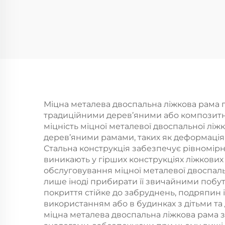
Міцна металева двоспальна ліжкова рама 
традиційними дерев’яними або композитн
міцність міцної металевої двоспальної лі
дерев’яними рамами, таких як деформація,
Стальна конструкція забезпечує рівномірни
виникають у гірших конструкціях ліжкових
обслуговування міцної металевої двоспаль
лише іноді прибирати її звичайними побу
покриття стійке до забруднень, подряпин
використанням або в будинках з дітьми т
міцна металева двоспальна ліжкова рама 