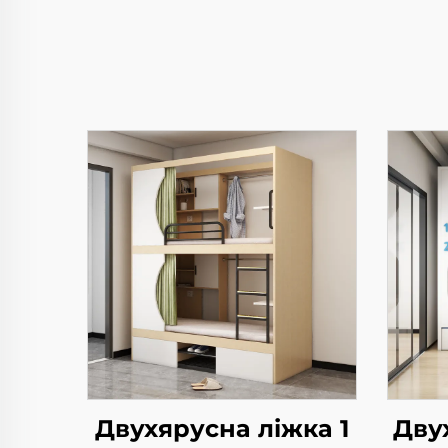
Двухярусна ліжка 1
Дву