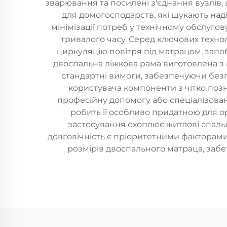
зварювання та посилені з'єднання вузлів, 
для домогосподарств, які шукають наді
мінімізації потреб у технічному обслуго
тривалого часу. Серед ключових техно
циркуляцію повітря під матрацом, зап
двоспальна ліжкова рама виготовлена з в
стандартні вимоги, забезпечуючи безп
користувача компоненти з чітко поз
професійну допомогу або спеціалізова
робить її особливо придатною для о
застосування охоплює житлові спальні
довговічність є пріоритетними факторами
розмірів двоспального матраца, забе