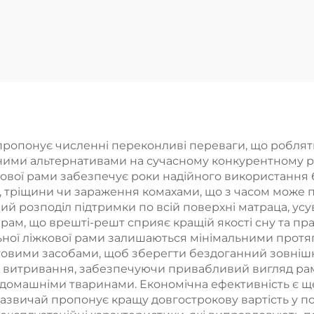
пропонує численні переконливі переваги, що роблять
ими альтернативами на сучасному конкурентному ри
жкової рами забезпечує роки надійного використання 
 тріщини чи зараження комахами, що з часом може під
й розподіл підтримки по всій поверхні матраца, усув
 рам, що врешті-решт сприяє кращій якості сну та 
ної ліжкової рами залишаються мінімальними протяго
товими засобами, щоб зберегти бездоганний зовнішн
 і витривання, забезпечуючи привабливий вигляд рам
а домашніми тваринами. Економічна ефективність є щ
зазвичай пропонує кращу довгострокову вартість у п