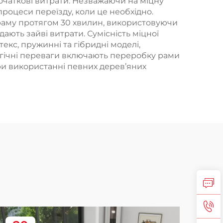
очаткові витрати. Незважаючи на міцну
роцеси переїзду, коли це необхідно.
и раму протягом 30 хвилин, використовуючи
дають зайві витрати. Сумісність міцної
екс, пружинні та гібридні моделі,
логічні переваги включають переробку рами
при використанні певних дерев’яних