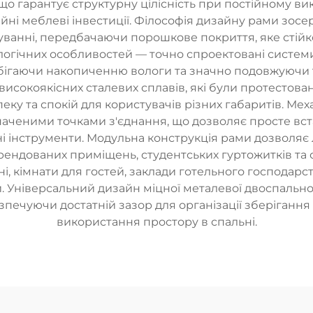
що гарантує структурну цілісність при постійному ви
йні меблеві інвестиції. Філософія дизайну рами зосер
вуванні, передбачаючи порошкове покриття, яке стійке
логічних особливостей — точно спроектовані систем
обігаючи накопиченню вологи та значно подовжуючи 
исокоякісних сталевих сплавів, які були протестова
еку та спокій для користувачів різних габаритів. Ме
наченими точками з'єднання, що дозволяє просте вст
ні інструменти. Модульна конструкція рами дозволяє
рендованих приміщень, студентських гуртожитків та с
, кімнати для гостей, заклади готельного господарств
. Універсальний дизайн міцної металевої двоспальної
зпечуючи достатній зазор для організації зберігання
використання простору в спальні.