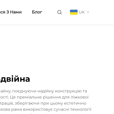
ися З Нами
Блог
UK
одвійна
айну, поєднуючи надійну конструкцію та
ості. Це преміальне рішення для ліжкової
атраців, зберігаючи при цьому естетично
кова рама використовує сучасні технології