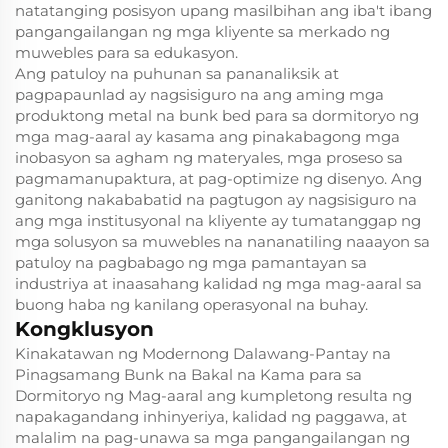
natatanging posisyon upang masilbihan ang iba't ibang
pangangailangan ng mga kliyente sa merkado ng
muwebles para sa edukasyon.
Ang patuloy na puhunan sa pananaliksik at
pagpapaunlad ay nagsisiguro na ang aming mga
produktong metal na bunk bed para sa dormitoryo ng
mga mag-aaral ay kasama ang pinakabagong mga
inobasyon sa agham ng materyales, mga proseso sa
pagmamanupaktura, at pag-optimize ng disenyo. Ang
ganitong nakababatid na pagtugon ay nagsisiguro na
ang mga institusyonal na kliyente ay tumatanggap ng
mga solusyon sa muwebles na nananatiling naaayon sa
patuloy na pagbabago ng mga pamantayan sa
industriya at inaasahang kalidad ng mga mag-aaral sa
buong haba ng kanilang operasyonal na buhay.
Kongklusyon
Kinakatawan ng Modernong Dalawang-Pantay na
Pinagsamang Bunk na Bakal na Kama para sa
Dormitoryo ng Mag-aaral ang kumpletong resulta ng
napakagandang inhinyeriya, kalidad ng paggawa, at
malalim na pag-unawa sa mga pangangailangan ng