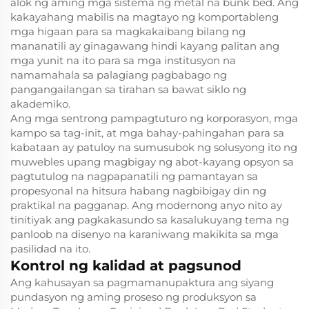
alok ng aming mga sistema ng metal na bunk bed. Ang
kakayahang mabilis na magtayo ng komportableng
mga higaan para sa magkakaibang bilang ng
mananatili ay ginagawang hindi kayang palitan ang
mga yunit na ito para sa mga institusyon na
namamahala sa palagiang pagbabago ng
pangangailangan sa tirahan sa bawat siklo ng
akademiko.
Ang mga sentrong pampagtuturo ng korporasyon, mga
kampo sa tag-init, at mga bahay-pahingahan para sa
kabataan ay patuloy na sumusubok ng solusyong ito ng
muwebles upang magbigay ng abot-kayang opsyon sa
pagtutulog na nagpapanatili ng pamantayan sa
propesyonal na hitsura habang nagbibigay din ng
praktikal na pagganap. Ang modernong anyo nito ay
tinitiyak ang pagkakasundo sa kasalukuyang tema ng
panloob na disenyo na karaniwang makikita sa mga
pasilidad na ito.
Kontrol ng kalidad at pagsunod
Ang kahusayan sa pagmamanupaktura ang siyang
pundasyon ng aming proseso ng produksyon sa