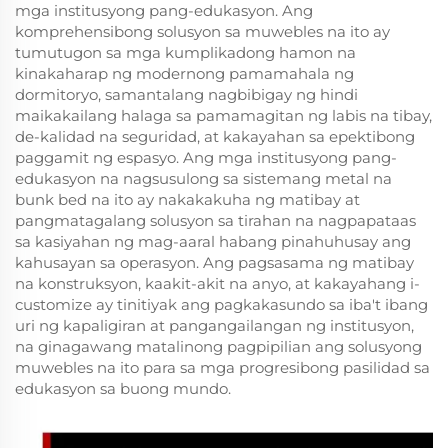
mga institusyong pang-edukasyon. Ang
komprehensibong solusyon sa muwebles na ito ay
tumutugon sa mga kumplikadong hamon na
kinakaharap ng modernong pamamahala ng
dormitoryo, samantalang nagbibigay ng hindi
maikakailang halaga sa pamamagitan ng labis na tibay,
de-kalidad na seguridad, at kakayahan sa epektibong
paggamit ng espasyo. Ang mga institusyong pang-
edukasyon na nagsusulong sa sistemang metal na
bunk bed na ito ay nakakakuha ng matibay at
pangmatagalang solusyon sa tirahan na nagpapataas
sa kasiyahan ng mag-aaral habang pinahuhusay ang
kahusayan sa operasyon. Ang pagsasama ng matibay
na konstruksyon, kaakit-akit na anyo, at kakayahang i-
customize ay tinitiyak ang pagkakasundo sa iba't ibang
uri ng kapaligiran at pangangailangan ng institusyon,
na ginagawang matalinong pagpipilian ang solusyong
muwebles na ito para sa mga progresibong pasilidad sa
edukasyon sa buong mundo.