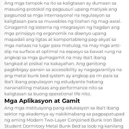
Ang mga tampok na ito sa kaligtasan ay dumaan sa
masusing protokol ng pagsusuri upang matiyak ang
pagsunod sa mga internasyonal na regulasyon sa
kaligtasan para sa muwebles ng tirahan ng mag-aaral.
Ginagamit ng sistema ng integrasyon ng hagdan ang
mga prinsipyo ng ergonomik na disenyo upang
mapadali ang ligtas at komportableng pag-akyat sa
mga naitaas na lugar para matulog, na may mga anti-
slip na surface at optimal na espasyo sa bawat rung na
angkop sa mga gumagamit na may iba't ibang
tangkad at pisikal na kakayahan. Ang ganitong
pagbibigay-pansin sa accessibility ay nagagarantiya na
ang metal bunk bed system ay angkop pa rin para sa
iba't ibang populasyon ng estudyante habang
nananatiling mataas ang performance nito sa
kaligtasan sa buong operational life nito.
Mga Aplikasyon at Gamit
Ang mga institusyong pang-edukasyon sa iba't ibang
sektor ng akademya ay nakikinabang sa pagpapatupad
ng aming Modern Two-Layer Conjoined Bunk Iron Bed
Student Dormitory Metal Bunk Bed sa loob ng kanilang