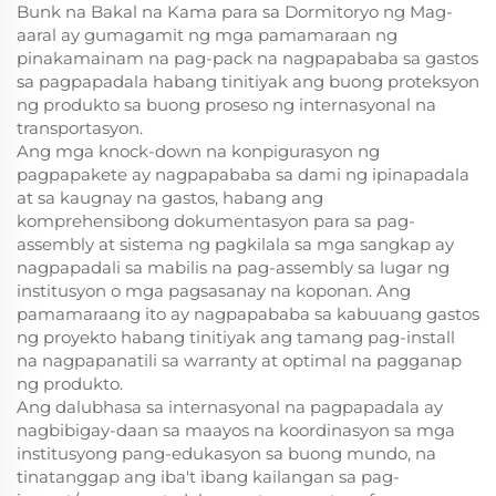
Bunk na Bakal na Kama para sa Dormitoryo ng Mag-
aaral ay gumagamit ng mga pamamaraan ng
pinakamainam na pag-pack na nagpapababa sa gastos
sa pagpapadala habang tinitiyak ang buong proteksyon
ng produkto sa buong proseso ng internasyonal na
transportasyon.
Ang mga knock-down na konpigurasyon ng
pagpapakete ay nagpapababa sa dami ng ipinapadala
at sa kaugnay na gastos, habang ang
komprehensibong dokumentasyon para sa pag-
assembly at sistema ng pagkilala sa mga sangkap ay
nagpapadali sa mabilis na pag-assembly sa lugar ng
institusyon o mga pagsasanay na koponan. Ang
pamamaraang ito ay nagpapababa sa kabuuang gastos
ng proyekto habang tinitiyak ang tamang pag-install
na nagpapanatili sa warranty at optimal na pagganap
ng produkto.
Ang dalubhasa sa internasyonal na pagpapadala ay
nagbibigay-daan sa maayos na koordinasyon sa mga
institusyong pang-edukasyon sa buong mundo, na
tinatanggap ang iba't ibang kailangan sa pag-