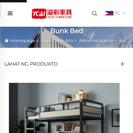
TL
Bunk Bed
Homepage
>
Mga Produkto
>
Metal na Kama
>
Bunk Bed
LAHAT NG PRODUKTO