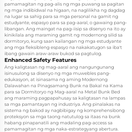
pamamagitan ng pag-alis ng mga puwang sa pagitan
ng mga indibidwal na higaan, na naglilikha ng dagdag
na lugar sa sahig para sa mga personal na gamit ng
estudyante, espasyo para sa pag-aaral, o gawaing pang-
libangan. Ang maingat na pag-iisip sa disenyo na ito ay
kinikilala ang maraming gamit ng modernong silid sa
dormitoryo, kung saan kailangan ng mga estudyante
ang mga fleksibleng espasyo na nakakatugon sa iba't
ibang gawain araw-araw bukod sa pagtulog.
Enhanced Safety Features
Ang kaligtasan ng mag-aaral ang nangungunang
isinusulong sa disenyo ng mga muwebles pang-
edukasyon, at isinasama ng aming Modernong
Dalawahan na Pinagsamang Bunk na Bakal na Kama
para sa Dormitoryo ng Mag-aaral na Metal Bunk Bed
ang maraming pagpapahusay sa kaligtasan na lampas
sa mga pamantayan ng industriya. Ang pinalakas na
sistema ng bakod ay nagbibigay ng komprehensibong
proteksyon sa mga taong natutulog sa itaas na bunk
habang pinapanatili ang madaling pag-access sa
pamamagitan ng mga naka-estrategyang abertura.