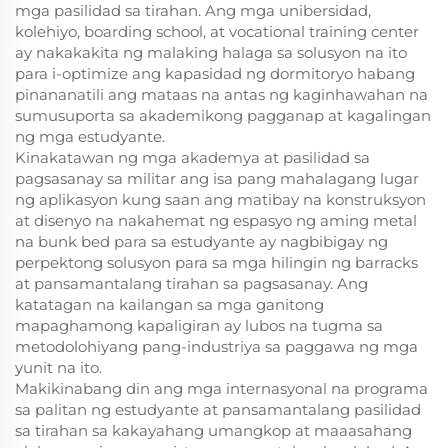
mga pasilidad sa tirahan. Ang mga unibersidad,
kolehiyo, boarding school, at vocational training center
ay nakakakita ng malaking halaga sa solusyon na ito
para i-optimize ang kapasidad ng dormitoryo habang
pinananatili ang mataas na antas ng kaginhawahan na
sumusuporta sa akademikong pagganap at kagalingan
ng mga estudyante.
Kinakatawan ng mga akademya at pasilidad sa
pagsasanay sa militar ang isa pang mahalagang lugar
ng aplikasyon kung saan ang matibay na konstruksyon
at disenyo na nakahemat ng espasyo ng aming metal
na bunk bed para sa estudyante ay nagbibigay ng
perpektong solusyon para sa mga hilingin ng barracks
at pansamantalang tirahan sa pagsasanay. Ang
katatagan na kailangan sa mga ganitong
mapaghamong kapaligiran ay lubos na tugma sa
metodolohiyang pang-industriya sa paggawa ng mga
yunit na ito.
Makikinabang din ang mga internasyonal na programa
sa palitan ng estudyante at pansamantalang pasilidad
sa tirahan sa kakayahang umangkop at maaasahang