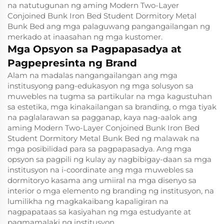
na natutugunan ng aming Modern Two-Layer
Conjoined Bunk Iron Bed Student Dormitory Metal
Bunk Bed ang mga palaguwang pangangailangan ng
merkado at inaasahan ng mga kustomer.
Mga Opsyon sa Pagpapasadya at
Pagpepresinta ng Brand
Alam na madalas nangangailangan ang mga
institusyong pang-edukasyon ng mga solusyon sa
muwebles na tugma sa partikular na mga kagustuhan
sa estetika, mga kinakailangan sa branding, o mga tiyak
na paglalarawan sa pagganap, kaya nag-aalok ang
aming Modern Two-Layer Conjoined Bunk Iron Bed
Student Dormitory Metal Bunk Bed ng malawak na
mga posibilidad para sa pagpapasadya. Ang mga
opsyon sa pagpili ng kulay ay nagbibigay-daan sa mga
institusyon na i-coordinate ang mga muwebles sa
dormitoryo kasama ang umiiral na mga disenyo sa
interior o mga elemento ng branding ng institusyon, na
lumilikha ng magkakaibang kapaligiran na
nagpapataas sa kasiyahan ng mga estudyante at
pagmamalaki ng institusyon.