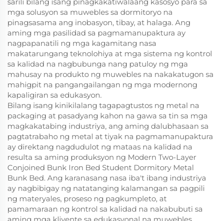
sarili bilang isang pinagkakatiwalaang kasosyo para sa
mga solusyon sa muwebles sa dormitoryo na
pinagsasama ang inobasyon, tibay, at halaga. Ang
aming mga pasilidad sa pagmamanupaktura ay
nagpapanatili ng mga kagamitang nasa
makatarungang teknolohiya at mga sistema ng kontrol
sa kalidad na nagbubunga nang patuloy ng mga
mahusay na produkto ng muwebles na nakakatugon sa
mahigpit na pangangailangan ng mga modernong
kapaligiran sa edukasyon.
Bilang isang kinikilalang tagapagtustos ng metal na
packaging at pasadyang kahon na gawa sa tin sa mga
magkakatabing industriya, ang aming dalubhasaan sa
pagtatrabaho ng metal at tiyak na pagmamanupaktura
ay direktang nagdudulot ng mataas na kalidad na
resulta sa aming produksyon ng Modern Two-Layer
Conjoined Bunk Iron Bed Student Dormitory Metal
Bunk Bed. Ang karanasang nasa iba't ibang industriya
ay nagbibigay ng natatanging kalamangan sa pagpili
ng materyales, proseso ng pagkumpleto, at
pamamaraan ng kontrol sa kalidad na nakabubuti sa
aming mga kliyente sa edukasyonal na muwebles.