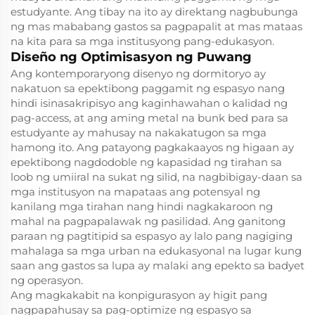
estudyante. Ang tibay na ito ay direktang nagbubunga
ng mas mababang gastos sa pagpapalit at mas mataas
na kita para sa mga institusyong pang-edukasyon.
Diseño ng Optimisasyon ng Puwang
Ang kontemporaryong disenyo ng dormitoryo ay
nakatuon sa epektibong paggamit ng espasyo nang
hindi isinasakripisyo ang kaginhawahan o kalidad ng
pag-access, at ang aming metal na bunk bed para sa
estudyante ay mahusay na nakakatugon sa mga
hamong ito. Ang patayong pagkakaayos ng higaan ay
epektibong nagdodoble ng kapasidad ng tirahan sa
loob ng umiiral na sukat ng silid, na nagbibigay-daan sa
mga institusyon na mapataas ang potensyal ng
kanilang mga tirahan nang hindi nagkakaroon ng
mahal na pagpapalawak ng pasilidad. Ang ganitong
paraan ng pagtitipid sa espasyo ay lalo pang nagiging
mahalaga sa mga urban na edukasyonal na lugar kung
saan ang gastos sa lupa ay malaki ang epekto sa badyet
ng operasyon.
Ang magkakabit na konpigurasyon ay higit pang
nagpapahusay sa pag-optimize ng espasyo sa