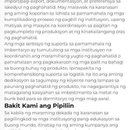
import/pag-export, dokumentasyon, at preferensya sa
iskedyul ng paghahatid. May malawak na karanasan
ang aming koponan sa lohista sa pamamahala ng mga
kumplikadong proseso ng pagbili ng institusyon, upang
matiyak ang maayos na koordinasyon sa pagitan ng
pagkumpleto ng produksyon at ng kinakailangang oras
ng paghahatid.
Ang mga serbisyo ng suporta sa pamamahala ng
imbentaryo ay tumutulong sa mga institusyon na
koordinahin ang maramihang yugto ng paghahatid o
pamahalaan ang pagkakaroon ng mga palit na bahagi
sa buong buhay ng produkto. Ipinapakita ng
komprehensibong suporta sa logistik na ito ang aming
dedikasyon sa tagumpay ng kliyente nang lampas sa
paunang paghahatid ng produkto, na nagagarantiya ng
matagalang kasiyahan sa imbestimento sa metal na
bunk bed para sa dormitoryo ng mga mag-aaral.
Bakit Kami ang Pipiliin
Sa kabila ng maraming dekada ng karanasan sa
paglilingkod sa mga institusyong pang-edukasyon sa
buong mundo, itinatag na ng aming kumpanya ang