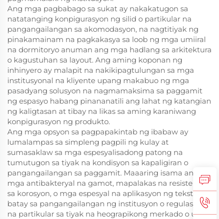
Ang mga pagbabago sa sukat ay nakakatugon sa
natatanging konpigurasyon ng silid o partikular na
pangangailangan sa akomodasyon, na nagtitiyak ng
pinakamainam na pagkakasya sa loob ng mga umiiral
na dormitoryo anuman ang mga hadlang sa arkitektura
o kagustuhan sa layout. Ang aming koponan ng
inhinyero ay malapit na nakikipagtulungan sa mga
institusyonal na kliyente upang makabuo ng mga
pasadyang solusyon na nagmamaksima sa paggamit
ng espasyo habang pinananatili ang lahat ng katangian
ng kaligtasan at tibay na likas sa aming karaniwang
konpigurasyon ng produkto.
Ang mga opsyon sa pagpapakintab ng ibabaw ay
lumalampas sa simpleng pagpili ng kulay at
sumasaklaw sa mga espesyalisadong patong na
tumutugon sa tiyak na kondisyon sa kapaligiran o
pangangailangan sa paggamit. Maaaring isama ang
mga antibakteryal na gamot, mapalakas na resistensya
sa korosyon, o mga espesyal na aplikasyon ng tekstura
batay sa pangangailangan ng institusyon o regulasyon
na partikular sa tiyak na heograpikong merkado o uri