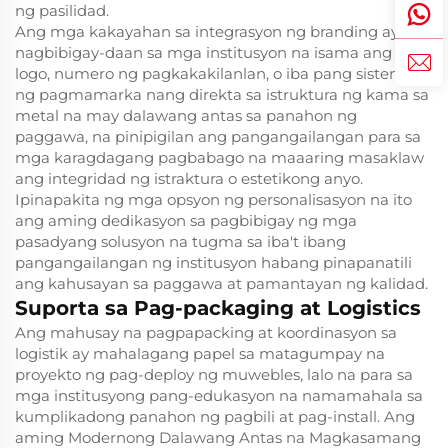
ng pasilidad.
Ang mga kakayahan sa integrasyon ng branding ay
nagbibigay-daan sa mga institusyon na isama ang mga
logo, numero ng pagkakakilanlan, o iba pang sistema
ng pagmamarka nang direkta sa istruktura ng kama sa
metal na may dalawang antas sa panahon ng
paggawa, na pinipigilan ang pangangailangan para sa
mga karagdagang pagbabago na maaaring masaklaw
ang integridad ng istraktura o estetikong anyo.
Ipinapakita ng mga opsyon ng personalisasyon na ito
ang aming dedikasyon sa pagbibigay ng mga
pasadyang solusyon na tugma sa iba't ibang
pangangailangan ng institusyon habang pinapanatili
ang kahusayan sa paggawa at pamantayan ng kalidad.
Suporta sa Pag-packaging at Logistics
Ang mahusay na pagpapacking at koordinasyon sa
logistik ay mahalagang papel sa matagumpay na
proyekto ng pag-deploy ng muwebles, lalo na para sa
mga institusyong pang-edukasyon na namamahala sa
kumplikadong panahon ng pagbili at pag-install. Ang
aming Modernong Dalawang Antas na Magkasamang