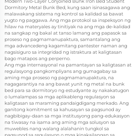
Modern Two-Layer Conjoined Bunk Iron Bed Student
Dormitory Metal Bunk Bed, kung saan isinasagawa ang
malawakang sistema ng kontrol sa kalidad sa bawat
yugto ng paggawa. Ang mga protokol sa inspeksyon ng
hilaw na materyales ay tinitiyak na ang mga de-kalidad
na sangkap ng bakal at tanso lamang ang papasok sa
proseso ng pagmamanupaktura, samantalang ang
mga advancedeng kagamitang pantester naman ang
nagsisiguro sa integridad ng istraktura at kaligtasan
bago matapos ang perperno.
Ang mga internasyonal na pamantayan sa kaligtasan at
regulasyong pangkompliyans ang gumagabay sa
aming mga proseso ng pagmamanupaktura, na
nagagarantiya na ang bawat yunit ng metal na bunk
bed para sa dormitoryo ng estudyante ay nakakatugon
o lumalampas sa mga aplikableng regulasyon sa
kaligtasan sa maraming pandaigdigang merkado. Ang
ganitong komitment sa kahusayan sa pagsunod ay
nagbibigay-daan sa mga institusyong pang-edukasyon
na tiwasay na isama ang aming mga solusyon sa
muwebles nang walang alalahanin tungkol sa
pagsunod sa regulasyon o mga kinakailangan sa