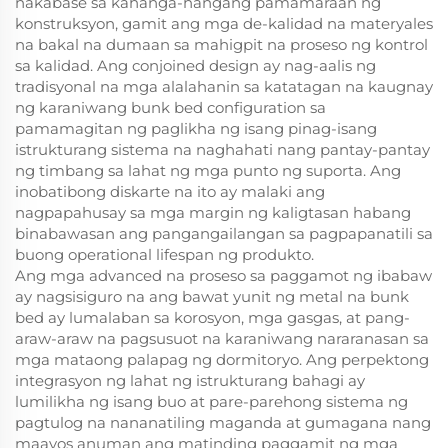
nakabase sa kahanga-hangang pamamaraan ng
konstruksyon, gamit ang mga de-kalidad na materyales
na bakal na dumaan sa mahigpit na proseso ng kontrol
sa kalidad. Ang conjoined design ay nag-aalis ng
tradisyonal na mga alalahanin sa katatagan na kaugnay
ng karaniwang bunk bed configuration sa
pamamagitan ng paglikha ng isang pinag-isang
istrukturang sistema na naghahati nang pantay-pantay
ng timbang sa lahat ng mga punto ng suporta. Ang
inobatibong diskarte na ito ay malaki ang
nagpapahusay sa mga margin ng kaligtasan habang
binabawasan ang pangangailangan sa pagpapanatili sa
buong operational lifespan ng produkto.
Ang mga advanced na proseso sa paggamot ng ibabaw
ay nagsisiguro na ang bawat yunit ng metal na bunk
bed ay lumalaban sa korosyon, mga gasgas, at pang-
araw-araw na pagsusuot na karaniwang nararanasan sa
mga mataong palapag ng dormitoryo. Ang perpektong
integrasyon ng lahat ng istrukturang bahagi ay
lumilikha ng isang buo at pare-parehong sistema ng
pagtulog na nananatiling maganda at gumagana nang
maayos anuman ang matinding paggamit ng mga