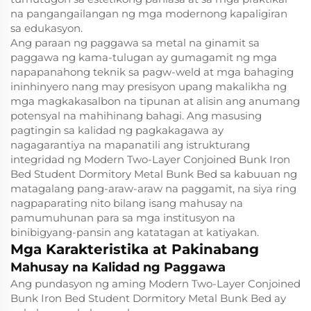
na pangangailangan ng mga modernong kapaligiran
sa edukasyon.
Ang paraan ng paggawa sa metal na ginamit sa
paggawa ng kama-tulugan ay gumagamit ng mga
napapanahong teknik sa pagw-weld at mga bahaging
ininhinyero nang may presisyon upang makalikha ng
mga magkakasalbon na tipunan at alisin ang anumang
potensyal na mahihinang bahagi. Ang masusing
pagtingin sa kalidad ng pagkakagawa ay
nagagarantiya na mapanatili ang istrukturang
integridad ng Modern Two-Layer Conjoined Bunk Iron
Bed Student Dormitory Metal Bunk Bed sa kabuuan ng
matagalang pang-araw-araw na paggamit, na siya ring
nagpaparating nito bilang isang mahusay na
pamumuhunan para sa mga institusyon na
binibigyang-pansin ang katatagan at katiyakan.
Mga Karakteristika at Pakinabang
Mahusay na Kalidad ng Paggawa
Ang pundasyon ng aming Modern Two-Layer Conjoined
Bunk Iron Bed Student Dormitory Metal Bunk Bed ay