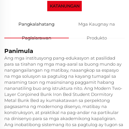
KATANUNGAN
Pangkalahatang
Mga Kaugnay na
Paglalarawan
Produkto
Panimula
Ang mga institusyong pang-edukasyon at pasilidad
para sa tirahan ng mga mag-aaral sa buong mundo ay
nangangailangan ng matibay, naaangkop sa espasyo
na mga solusyon sa pagtulog na kayang tumagal sa
maraming taon ng masinsinang paggamit habang
nananatiling buo ang istruktura nito. Ang Modern Two-
Layer Conjoined Bunk Iron Bed Student Dormitory
Metal Bunk Bed ay kumakatawan sa perpektong
pagsasama ng modernong disenyo, matibay na
konstruksyon, at praktikal na pag-andar na partikular
na dinisenyo para sa mga akademikong kapaligiran.
Ang inobatibong sistemang ito sa pagtulog ay tugon sa