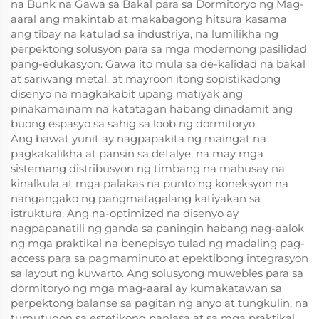
na Bunk na Gawa sa Bakal para sa Dormitoryo ng Mag-
aaral ang makintab at makabagong hitsura kasama
ang tibay na katulad sa industriya, na lumilikha ng
perpektong solusyon para sa mga modernong pasilidad
pang-edukasyon. Gawa ito mula sa de-kalidad na bakal
at sariwang metal, at mayroon itong sopistikadong
disenyo na magkakabit upang matiyak ang
pinakamainam na katatagan habang dinadamit ang
buong espasyo sa sahig sa loob ng dormitoryo.
Ang bawat yunit ay nagpapakita ng maingat na
pagkakalikha at pansin sa detalye, na may mga
sistemang distribusyon ng timbang na mahusay na
kinalkula at mga palakas na punto ng koneksyon na
nangangako ng pangmatagalang katiyakan sa
istruktura. Ang na-optimized na disenyo ay
nagpapanatili ng ganda sa paningin habang nag-aalok
ng mga praktikal na benepisyo tulad ng madaling pag-
access para sa pagmaminuto at epektibong integrasyon
sa layout ng kuwarto. Ang solusyong muwebles para sa
dormitoryo ng mga mag-aaral ay kumakatawan sa
perpektong balanse sa pagitan ng anyo at tungkulin, na
tumutugon sa estetikong panlasa at sa mga praktikal