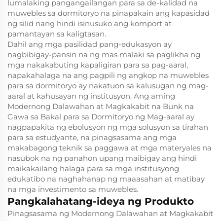
lumalaking pangangailangan para sa de-kalidad na
muwebles sa dormitoryo na pinapakain ang kapasidad
ng silid nang hindi isinusuko ang komport at
pamantayan sa kaligtasan.
Dahil ang mga pasilidad pang-edukasyon ay
nagbibigay-pansin na ng mas malaki sa paglikha ng
mga nakakabuting kapaligiran para sa pag-aaral,
napakahalaga na ang pagpili ng angkop na muwebles
para sa dormitoryo ay nakatuon sa kalusugan ng mag-
aaral at kahusayan ng institusyon. Ang aming
Modernong Dalawahan at Magkakabit na Bunk na
Gawa sa Bakal para sa Dormitoryo ng Mag-aaral ay
nagpapakita ng ebolusyon ng mga solusyon sa tirahan
para sa estudyante, na pinagsasama ang mga
makabagong teknik sa paggawa at mga materyales na
nasubok na ng panahon upang maibigay ang hindi
maikakailang halaga para sa mga institusyong
edukatibo na naghahanap ng maaasahan at matibay
na mga investimento sa muwebles.
Pangkalahatang-ideya ng Produkto
Pinagsasama ng Modernong Dalawahan at Magkakabit