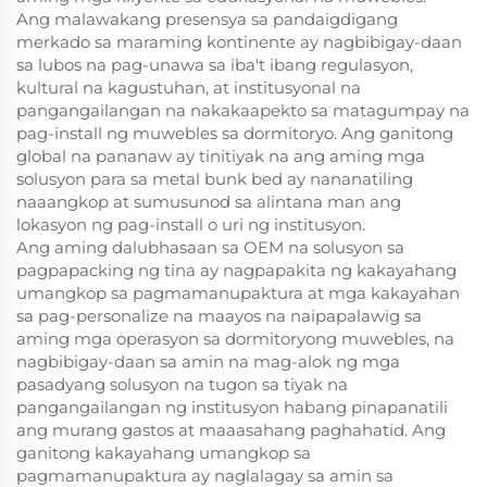
Ang malawakang presensya sa pandaigdigang
merkado sa maraming kontinente ay nagbibigay-daan
sa lubos na pag-unawa sa iba't ibang regulasyon,
kultural na kagustuhan, at institusyonal na
pangangailangan na nakakaapekto sa matagumpay na
pag-install ng muwebles sa dormitoryo. Ang ganitong
global na pananaw ay tinitiyak na ang aming mga
solusyon para sa metal bunk bed ay nananatiling
naaangkop at sumusunod sa alintana man ang
lokasyon ng pag-install o uri ng institusyon.
Ang aming dalubhasaan sa OEM na solusyon sa
pagpapacking ng tina ay nagpapakita ng kakayahang
umangkop sa pagmamanupaktura at mga kakayahan
sa pag-personalize na maayos na naipapalawig sa
aming mga operasyon sa dormitoryong muwebles, na
nagbibigay-daan sa amin na mag-alok ng mga
pasadyang solusyon na tugon sa tiyak na
pangangailangan ng institusyon habang pinapanatili
ang murang gastos at maaasahang paghahatid. Ang
ganitong kakayahang umangkop sa
pagmamanupaktura ay naglalagay sa amin sa