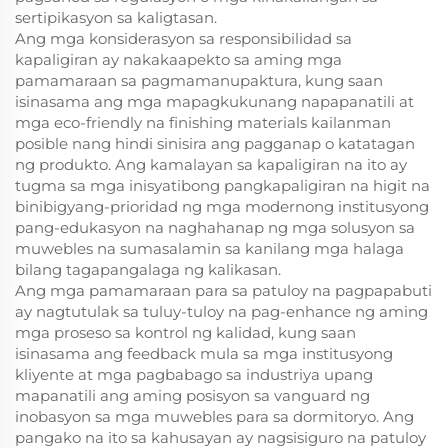
sertipikasyon sa kaligtasan.
Ang mga konsiderasyon sa responsibilidad sa
kapaligiran ay nakakaapekto sa aming mga
pamamaraan sa pagmamanupaktura, kung saan
isinasama ang mga mapagkukunang napapanatili at
mga eco-friendly na finishing materials kailanman
posible nang hindi sinisira ang pagganap o katatagan
ng produkto. Ang kamalayan sa kapaligiran na ito ay
tugma sa mga inisyatibong pangkapaligiran na higit na
binibigyang-prioridad ng mga modernong institusyong
pang-edukasyon na naghahanap ng mga solusyon sa
muwebles na sumasalamin sa kanilang mga halaga
bilang tagapangalaga ng kalikasan.
Ang mga pamamaraan para sa patuloy na pagpapabuti
ay nagtutulak sa tuluy-tuloy na pag-enhance ng aming
mga proseso sa kontrol ng kalidad, kung saan
isinasama ang feedback mula sa mga institusyong
kliyente at mga pagbabago sa industriya upang
mapanatili ang aming posisyon sa vanguard ng
inobasyon sa mga muwebles para sa dormitoryo. Ang
pangako na ito sa kahusayan ay nagsisiguro na patuloy