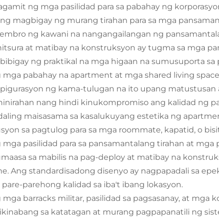
agamit ng mga pasilidad para sa pabahay ng korporasyo
ng magbigay ng murang tirahan para sa mga pansaman
embro ng kawani na nangangailangan ng pansamantala
hitsura at matibay na konstruksyon ay tugma sa mga 
bibigay ng praktikal na mga higaan na sumusuporta sa
 mga pabahay na apartment at mga shared living spac
pigurasyon ng kama-tulugan na ito upang matustusan
inirahan nang hindi kinukompromiso ang kalidad ng
aling maisasama sa kasalukuyang estetika ng apartmen
usyon sa pagtulog para sa mga roommate, kapatid, o bisit
 mga pasilidad para sa pansamantalang tirahan at mga p
umaasa sa mabilis na pag-deploy at matibay na konstr
me. Ang standardisadong disenyo ay nagpapadali sa epekt
 pare-parehong kalidad sa iba't ibang lokasyon.
 mga barracks militar, pasilidad sa pagsasanay, at mga 
ikinabang sa katatagan at murang pagpapanatili ng sis