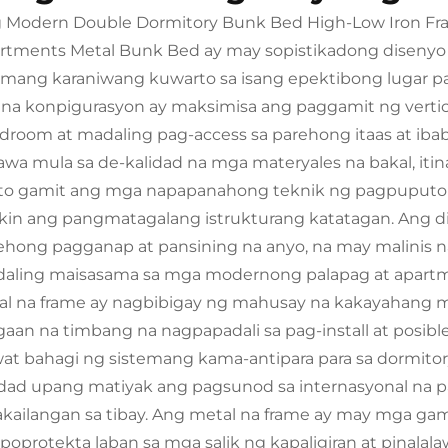
 Modern Double Dormitory Bunk Bed High-Low Iron Fra
rtments Metal Bunk Bed ay may sopistikadong disenyo
mang karaniwang kuwarto sa isang epektibong lugar pa
 na konpigurasyon ay maksimisa ang paggamit ng vertica
droom at madaling pag-access sa parehong itaas at iba
awa mula sa de-kalidad na mga materyales na bakal, iti
ito gamit ang mga napapanahong teknik ng pagpuputol 
akin ang pangmatagalang istrukturang katatagan. Ang di
ehong pagganap at pansining na anyo, na may malinis 
aling maisasama sa mga modernong palapag at apartme
al na frame ay nagbibigay ng mahusay na kakayahang m
aan na timbang na nagpapadali sa pag-install at posible
at bahagi ng sistemang kama-antipara para sa dormito
idad upang matiyak ang pagsunod sa internasyonal na 
akailangan sa tibay. Ang metal na frame ay may mga ga
poprotekta laban sa mga salik ng kapaligiran at pinala