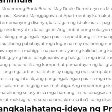
 Modernong Bunk Bed na May Doble Dormitoryo na Mat
-aaral, Kawani, Manggagawa, at Apartment ay kumaka
temporanyong disenyo, katatagan ng istraktura, at pag-o
g-residensyal na kapaligiran. Ang inobatibong solusyon
alaking pangangailangan para sa epektibong sistema ng
poratibong pabahay, at mga lugar na may maraming nan
awa ayon sa mahigpit na pamantayan ng kalidad, ang ko
bibigay ng hindi pangkaraniwang halaga sa mga instit
ang pinapanatili ang komport at pamantayan ng kaligta
il ang mga urban na tirahan ay nagiging mas kompakt
tos sa pagtutulak, ang pangangailangan para sa mga mat
di kailanman naging mas mahalaga. Ang modernong sis
matalinong solusyon sa mga hamong ito, na pinagsasam
me at makisig na hitsura na umaakma sa iba't ibang disen
angkalahatang-ideya ng P