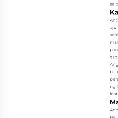
sa 
Ka
Ang
apa
sah
mah
pan
esp
Ang
tul
per
ng 
inst
Ma
Ang
Bed