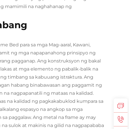
yong mamimili na naghahanap ng
nabang
me Bed para sa mga Mag-aaral, Kawani,
amit ng mga napapanahong prinsipyo ng
urang pagganap. Ang konstruksyon ng bakal
akas at mga elemento ng pabalik-balik na
 ng timbang sa kabuuang istraktura. Ang
atagan habang binabawasan ang paggamit ng
n na nagpapanatili ng mataas na kalidad.
aas na kalidad ng pagkakabuklod kumpara sa
nalkalang espasyo na angkop sa mga
 sa paggalaw. Ang metal na frame ay may
na sulok at makinis na gilid na nagpapababa