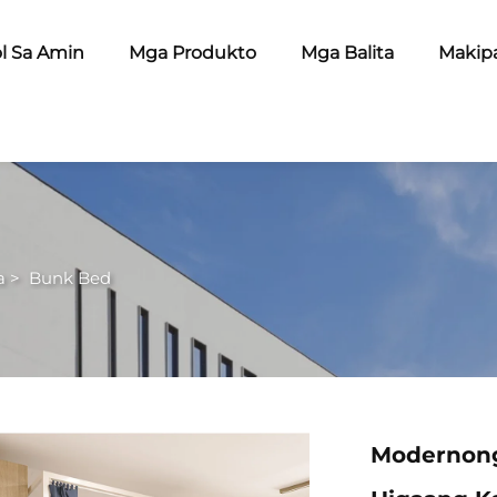
l Sa Amin
Mga Produkto
Mga Balita
Makip
a
>
Bunk Bed
Modernong