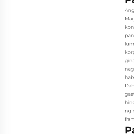
Ang
Mag
kon
pan
lum
kor
gin
nag
hab
Dah
gas
hin
ng 
fra
P