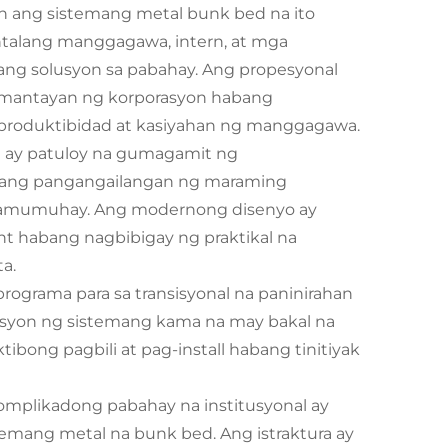
n ang sistemang metal bunk bed na ito
talang manggagawa, intern, at mga
ng solusyon sa pabahay. Ang propesyonal
pamantayan ng korporasyon habang
 produktibidad at kasiyahan ng manggagawa.
e ay patuloy na gumagamit ng
 ang pangangailangan ng maraming
 pamumuhay. Ang modernong disenyo ay
t habang nagbibigay ng praktikal na
a.
rograma para sa transisyonal na paninirahan
uksyon ng sistemang kama na may bakal na
ibong pagbili at pag-install habang tinitiyak
komplikadong pabahay na institusyonal ay
temang metal na bunk bed. Ang istraktura ay