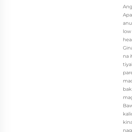
Ang
Apa
anu
low
hea
Gin
na 
tiy
par
mad
bak
mag
Baw
kal
kin
nag