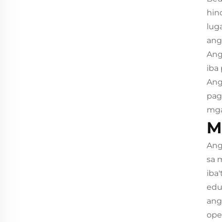
hin
lug
ang
Ang
iba
Ang
pag
mga
M
Ang
sa 
iba
edu
ang
ope