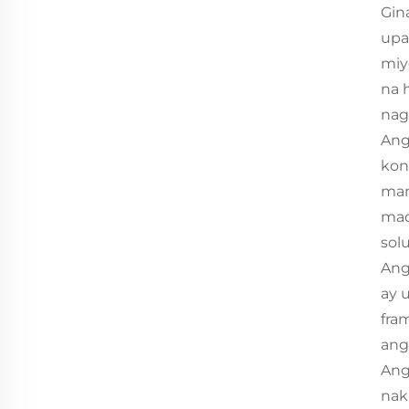
Gin
upa
miy
na 
nag
Ang
kon
man
mad
sol
Ang
ay 
fra
ang
Ang
nak