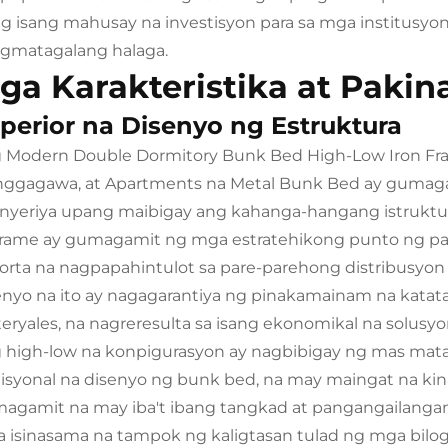
ng isang mahusay na investisyon para sa mga institus
gmatagalang halaga.
ga Karakteristika at Paki
perior na Disenyo ng Estruktura
 Modern Double Dormitory Bunk Bed High-Low Iron Fra
ggagawa, at Apartments na Metal Bunk Bed ay gumag
inyeriya upang maibigay ang kahanga-hangang istrukt
frame ay gumagamit ng mga estratehikong punto ng pal
orta na nagpapahintulot sa pare-parehong distribusyon
enyo na ito ay nagagarantiya ng pinakamainam na kat
eryales, na nagreresulta sa isang ekonomikal na solusyo
 high-low na konpigurasyon ay nagbibigay ng mas mat
disyonal na disenyo ng bunk bed, na may maingat na ki
agamit na may iba't ibang tangkad at pangangailangan
 isinasama na tampok ng kaligtasan tulad ng mga bilog 