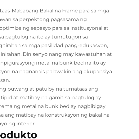
aas-Mababang Bakal na Frame para sa mga
tawan sa perpektong pagsasama ng
ptimize ng espasyo para sa institusyonal at
 sa pagtulog na ito ay tumutugon sa
 tirahan sa mga pasilidad pang-edukasyon,
inirahan. Dinisenyo nang may kawastuhan at
npigurasyong metal na bunk bed na ito ay
usyon na nagnanais palawakin ang okupansiya
san.
ong puwang at patuloy na tumataas ang
ipid at matibay na gamit sa pagtulog ay
tema ng metal na bunk bed ay nagbibigay
a ang matibay na konstruksyon ng bakal na
yo ng interior.
rodukto