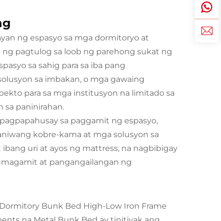
ng
yan ng espasyo sa mga dormitoryo at
ng pagtulog sa loob ng parehong sukat ng
pasyo sa sahig para sa iba pang
 solusyon sa imbakan, o mga gawaing
ekto para sa mga institusyon na limitado sa
sa paninirahan.
apagpapahusay sa paggamit ng espasyo,
aniwang kobre-kama at mga solusyon sa
 ibang uri at ayos ng mattress, na nagbibigay
umagamit at pangangailangan ng
 Dormitory Bunk Bed High-Low Iron Frame
ents na Metal Bunk Bed ay tinitiyak ang