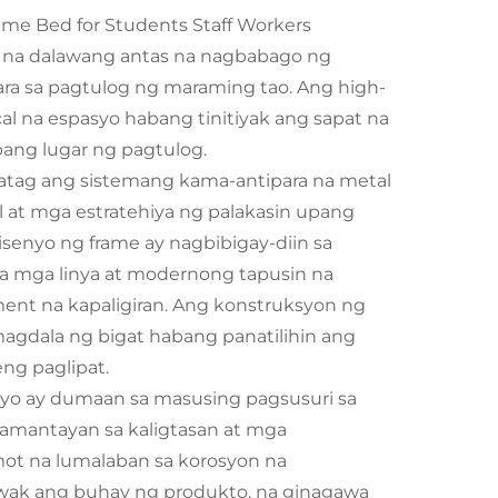
me Bed for Students Staff Workers
 na dalawang antas na nagbabago ng
ra sa pagtulog ng maraming tao. Ang high-
l na espasyo habang tinitiyak ang sapat na
bang lugar ng pagtulog.
natag ang sistemang kama-antipara na metal
at mga estratehiya ng palakasin upang
senyo ng frame ay nagbibigay-diin sa
na mga linya at modernong tapusin na
nt na kapaligiran. Ang konstruksyon ng
agdala ng bigat habang panatilihin ang
ng paglipat.
ryo ay dumaan sa masusing pagsusuri sa
pamantayan sa kaligtasan at mga
mot na lumalaban sa korosyon na
lawak ang buhay ng produkto, na ginagawa