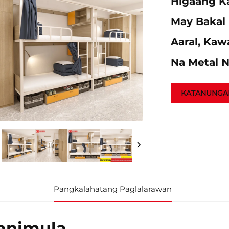
Higaang K
May Bakal
Aaral, Ka
Na Metal 
KATANUNGA
Pangkalahatang Paglalarawan
animula