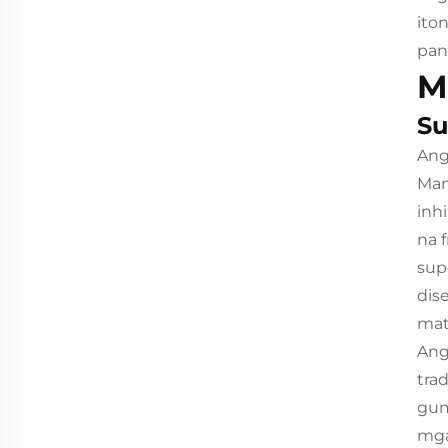
ito
pan
M
Su
Ang
Man
inh
na 
sup
dis
mat
Ang
tra
gum
mga