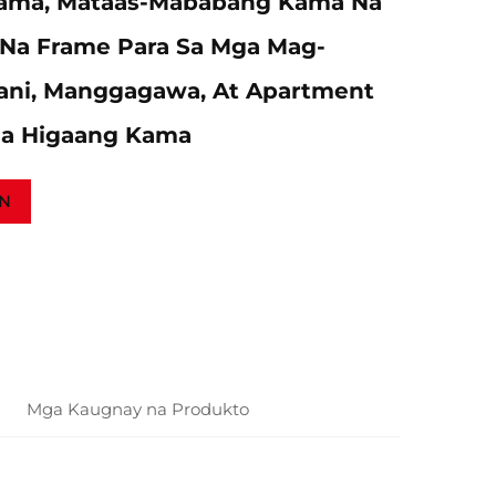
ama, Mataas-Mababang Kama Na
 Na Frame Para Sa Mga Mag-
wani, Manggagawa, At Apartment
Na Higaang Kama
N
Mga Kaugnay na Produkto