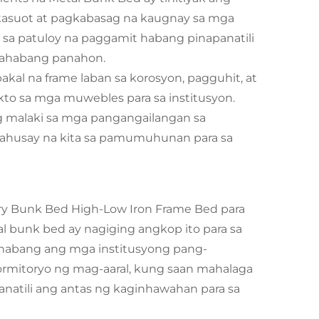
kasuot at pagkabasag na kaugnay sa mga
 sa patuloy na paggamit habang pinapanatili
 mahabang panahon.
kal na frame laban sa korosyon, pagguhit, at
kto sa mga muwebles para sa institusyon.
 malaki sa mga pangangailangan sa
 mahusay na kita sa pamumuhunan para sa
y Bunk Bed High-Low Iron Frame Bed para
 bunk bed ay nagiging angkop ito para sa
ikinabang ang mga institusyong pang-
ormitoryo ng mag-aaral, kung saan mahalaga
natili ang antas ng kaginhawahan para sa