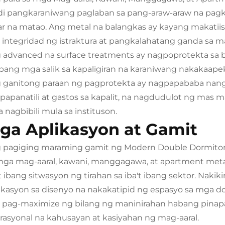
di pangkaraniwang paglaban sa pang-araw-araw na pag
ar na matao. Ang metal na balangkas ay kayang makatiis
 integridad ng istraktura at pangkalahatang ganda sa
 advanced na surface treatments ay nagpoprotekta sa ba
 pang mga salik sa kapaligiran na karaniwang nakakaape
 ganitong paraan ng pagprotekta ay nagpapababa nang
papanatili at gastos sa kapalit, na nagdudulot ng mas
 nagbibili mula sa instituson.
ga Aplikasyon at Gamit
 pagiging maraming gamit ng Modern Double Dormitor
mga mag-aaral, kawani, manggagawa, at apartment metal
't ibang sitwasyon ng tirahan sa iba't ibang sektor. Nak
kasyon sa disenyo na nakakatipid ng espasyo sa mga d
 pag-maximize ng bilang ng maninirahan habang pinapa
rasyonal na kahusayan at kasiyahan ng mag-aaral.