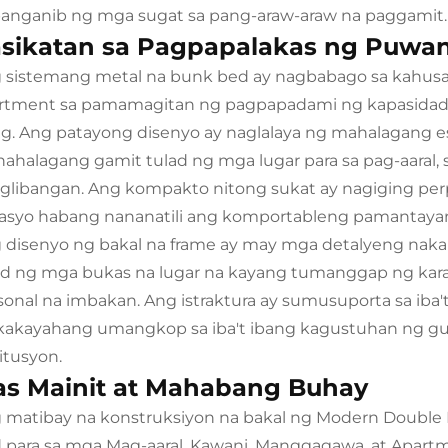
panganib ng mga sugat sa pang-araw-araw na paggamit.
sikatan sa Pagpapalakas ng Puwa
 sistemang metal na bunk bed ay nagbabago sa kahusa
rtment sa pamamagitan ng pagpapadami ng kapasidad 
ig. Ang patayong disenyo ay naglalaya ng mahalagang es
ahalagang gamit tulad ng mga lugar para sa pag-aaral,
glibangan. Ang kompakto nitong sukat ay nagiging perp
asyo habang nananatili ang komportableng pamantayan 
 disenyo ng bakal na frame ay may mga detalyeng nak
ad ng mga bukas na lugar na kayang tumanggap ng kar
sonal na imbakan. Ang istraktura ay sumusuporta sa iba't
kakayahang umangkop sa iba't ibang kagustuhan ng g
itusyon.
s Mainit at Mahabang Buhay
 matibay na konstruksiyon na bakal ng Modern Double
 para sa mga Mag-aaral, Kawani, Manggagawa, at Apartm