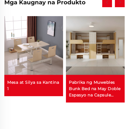
Mga Kaugnay na Produkto
Mesa at Silya sa Kantina
Pabrika ng Muwebles
1
Bunk Bed na May Doble
Espasyo na Capsule
Bunk Bed para sa
Dormitoryo Loft
Apartment na Kama na
May Kabinet