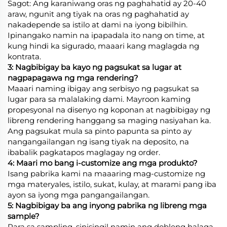
Sagot: Ang karaniwang oras ng paghahatid ay 20-40
araw, ngunit ang tiyak na oras ng paghahatid ay
nakadepende sa istilo at dami na iyong bibilhin.
Ipinangako namin na ipapadala ito nang on time, at
kung hindi ka sigurado, maaari kang maglagda ng
kontrata.
3: Nagbibigay ba kayo ng pagsukat sa lugar at
nagpapagawa ng mga rendering?
Maaari naming ibigay ang serbisyo ng pagsukat sa
lugar para sa malalaking dami. Mayroon kaming
propesyonal na disenyo ng koponan at nagbibigay ng
libreng rendering hanggang sa maging nasiyahan ka.
Ang pagsukat mula sa pinto papunta sa pinto ay
nangangailangan ng isang tiyak na deposito, na
ibabalik pagkatapos maglagay ng order.
4: Maari mo bang i-customize ang mga produkto?
Isang pabrika kami na maaaring mag-customize ng
mga materyales, istilo, sukat, kulay, at marami pang iba
ayon sa iyong mga pangangailangan.
5: Nagbibigay ba ang inyong pabrika ng libreng mga
sample?
Para sa sampling, sinisingil namin ang dobleng halaga