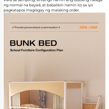
ng normal na bayad, at babalikin namin ito sa iyo
pagkatapos maglagay ng malaking order.