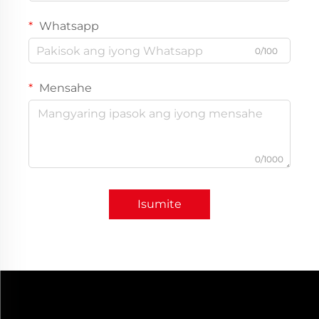
Whatsapp
0/100
Mensahe
0/1000
Isumite