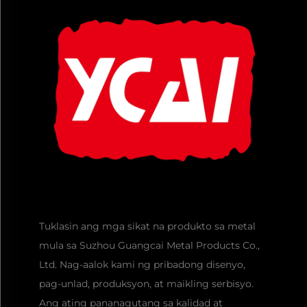
Tuklasin ang mga sikat na produkto sa metal
mula sa Suzhou Guangcai Metal Products Co.,
Ltd. Nag-aalok kami ng pribadong disenyo,
pag-unlad, produksyon, at maikling serbisyo.
Ang ating pananagutang sa kalidad at