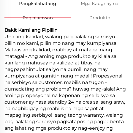
Pangkalahatang
Mga Kaugnay na
Paglalarawan
Produkto
Bakit Kami ang Pipiliin
Una ang kalidad, walang pag-aalalang serbisyo -
piliin mo kami, piliin mo nang may kumpiyansa!
Mataas ang kalidad, matibay at matagal nang
matagal - Ang aming mga produkto ay kilala sa
kanilang mahusay na kalidad at tibay, na
nagpapahintulot sa iyo na bumili nang may
kumpiyansa at gamitin nang madali! Propesyonal
na serbisyo sa customer, mabilis na tugon -
dumadating ang problema? huwag mag-alala! Ang
aming propesyonal na koponan ng serbisyo sa
customer ay nasa standby 24 na oras sa isang araw,
na nagbibigay ng mabilis na mga sagot at
mapagling serbisyo! Isang taong warranty, walang
pag-aalalang serbisyo pagkatapos ng pagbebenta -
ang lahat ng mga produkto ay nag-eenjoy ng