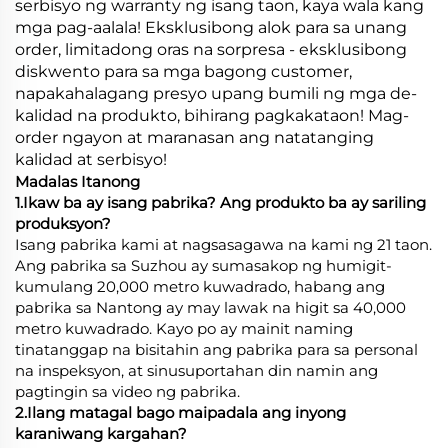
serbisyo ng warranty ng isang taon, kaya wala kang
mga pag-aalala! Eksklusibong alok para sa unang
order, limitadong oras na sorpresa - eksklusibong
diskwento para sa mga bagong customer,
napakahalagang presyo upang bumili ng mga de-
kalidad na produkto, bihirang pagkakataon! Mag-
order ngayon at maranasan ang natatanging
kalidad at serbisyo!
Madalas Itanong
1.Ikaw ba ay isang pabrika? Ang produkto ba ay sariling
produksyon?
Isang pabrika kami at nagsasagawa na kami ng 21 taon.
Ang pabrika sa Suzhou ay sumasakop ng humigit-
kumulang 20,000 metro kuwadrado, habang ang
pabrika sa Nantong ay may lawak na higit sa 40,000
metro kuwadrado. Kayo po ay mainit naming
tinatanggap na bisitahin ang pabrika para sa personal
na inspeksyon, at sinusuportahan din namin ang
pagtingin sa video ng pabrika.
2.Ilang matagal bago maipadala ang inyong
karaniwang kargahan?