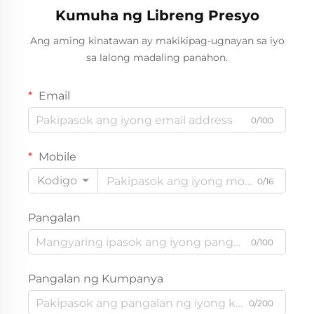
Kumuha ng Libreng Presyo
Ang aming kinatawan ay makikipag-ugnayan sa iyo
sa lalong madaling panahon.
Email
0/100
Mobile
Kodigo
0/16
Pangalan
0/100
Pangalan ng Kumpanya
0/200