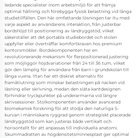
ledande specialister inom arbetsmiljö för att främja
optimal hållning och förebygga fysisk belastning vid långa
studietillfällen. Den här omfattande lösningen tar itu med
varje aspekt av användarens interaktion, från justerbar
bordshöjd till positionering av ländryggstöd, vilket
säkerställer att det portabla studiebordet och stolen
uppfyller eller överträffar komfortkraven hos premium
kontorsmöbler. Bordskomponenten har en
revolutionerande mekanism för flerpositionerad justering
som möjliggör höjdvariationer från 24 till 36 tum, vilket
gör den lämplig för användare från barn i grundskolan till
långa vuxna. Ytan har ett diskret alternativ för
framåtlutning som minskar belastningen på nacken vid
läsning eller skrivning, medan den släta kantdesignen
förhindrar tryckpunkter på underarmarna vid längre
skrivsessioner. Stolkomponenten använder avancerad
biomekanisk forskning för att stödja den naturliga S-
kurvan i människans ryggrad genom strategiskt placerade
ländryggstöd som kan justeras både vertikalt och
horisontellt för att anpassas till individuella anatomi.
Skummadratten av högdensitetsminnesplast ger optimal