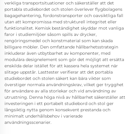
verkliga transportsituationer och säkerställer att det
portabla studiebordet och stolen överlever flygbolagens
bagagehantering, fordonstransporter och oavsiktliga fall
utan att kompromissa med strukturell integritet eller
funktionalitet. Kemisk beständighet skyddar mot vanliga
faror i studiemiljöer såsom spills av drycker,
rengöringsmedel och konstmaterial som kan skada
billigare möbler. Den omfattande hållbarhetsstrategin
inkluderar även utbytbarhet av komponenter, med
modulära designelement som gör det möjligt att ersätta
enskilda delar istället för att kassera hela systemet när
slitage uppstår. Lasttester verifierar att det portabla
studiebordet och stolen säkert kan bära vikter som
överstiger normala användningskrav, vilket ger trygghet
för användare av alla storlekar och vid användning av
utrustning. Denna höga nivå av hållbarhet säkerställer att
investeringen i ett portabelt studiebord och stol ger
långsiktig nytta genom konsekvent prestanda och
minimalt underhållsbehov i varierade
användningsscenarier.