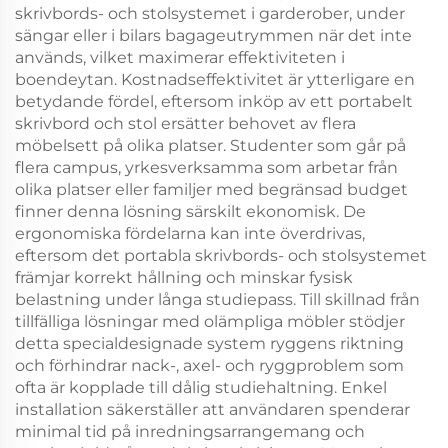
skrivbords- och stolsystemet i garderober, under
sängar eller i bilars bagageutrymmen när det inte
används, vilket maximerar effektiviteten i
boendeytan. Kostnadseffektivitet är ytterligare en
betydande fördel, eftersom inköp av ett portabelt
skrivbord och stol ersätter behovet av flera
möbelsett på olika platser. Studenter som går på
flera campus, yrkesverksamma som arbetar från
olika platser eller familjer med begränsad budget
finner denna lösning särskilt ekonomisk. De
ergonomiska fördelarna kan inte överdrivas,
eftersom det portabla skrivbords- och stolsystemet
främjar korrekt hållning och minskar fysisk
belastning under långa studiepass. Till skillnad från
tillfälliga lösningar med olämpliga möbler stödjer
detta specialdesignade system ryggens riktning
och förhindrar nack-, axel- och ryggproblem som
ofta är kopplade till dålig studiehaltning. Enkel
installation säkerställer att användaren spenderar
minimal tid på inredningsarrangemang och