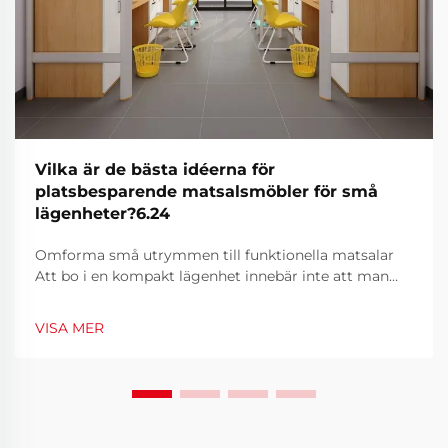
Vilka är de bästa idéerna för
platsbesparende matsalsmöbler för små
lägenheter?6.24
Omforma små utrymmen till funktionella matsalar
Att bo i en kompakt lägenhet innebär inte att man
ska behöva offra stil eller funktionalitet när det gäller
matsalen. Eftersom stadsliv blir allt mer populärt har
VISA MER
innovativa möbelsolutioner uppstått...