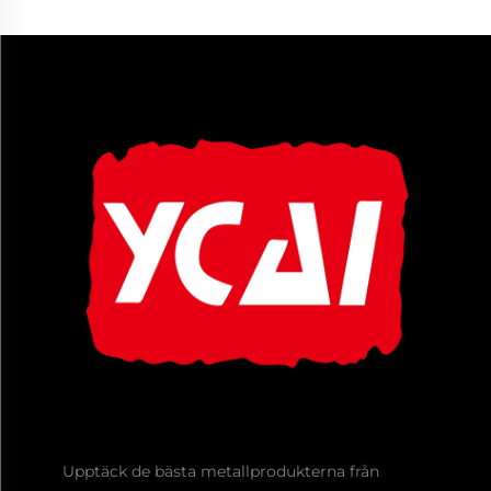
Upptäck de bästa metallprodukterna från