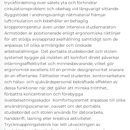
tryckfördelning över sätets yta och förhindrar
cirkulationsproblem och obehag vid långvarigt sittande.
Ryggstödet i andningsvänligt nätmaterial främjar
luftcirkulation och bibehåller en behaglig
kroppstemperatur även under intensiva studiemaraton.
Armstöden är positionerade enligt ergonomiska riktlinjer
för att stödja avslappnad axelhållning samtidigt som de
anpassas till olika armlängder och önskade
arbetsställningar. Det portabla studiebordet och stolen-
systemet bygger på insikten att komfort direkt påverkar
inlärningseffektivitet och minnesbevarande, vilket gör
ergonomisk excellens till en primär designprioritet snarare
än en eftertanke. Fälttester med studenter, kontorsarbetare
och hälso- och sjukvårdspersonal bekräftade effekten av
dessa funktioner när det gäller att minska trötthet,
förbättra koncentration och förebygga
överbelastningsskador. Komfortsystemet anpassas till olika
användningsscenarier, oavsett om det portabla
studiebordet och stolen används för datorarbete,
handskrift, läsning eller kreativa aktiviteter.
Tryckmappningsteknik har lett utvecklingen av