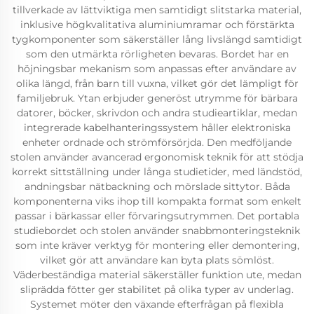
tillverkade av lättviktiga men samtidigt slitstarka material,
inklusive högkvalitativa aluminiumramar och förstärkta
tygkomponenter som säkerställer lång livslängd samtidigt
som den utmärkta rörligheten bevaras. Bordet har en
höjningsbar mekanism som anpassas efter användare av
olika längd, från barn till vuxna, vilket gör det lämpligt för
familjebruk. Ytan erbjuder generöst utrymme för bärbara
datorer, böcker, skrivdon och andra studieartiklar, medan
integrerade kabelhanteringssystem håller elektroniska
enheter ordnade och strömförsörjda. Den medföljande
stolen använder avancerad ergonomisk teknik för att stödja
korrekt sittställning under långa studietider, med ländstöd,
andningsbar nätbackning och mörslade sittytor. Båda
komponenterna viks ihop till kompakta format som enkelt
passar i bärkassar eller förvaringsutrymmen. Det portabla
studiebordet och stolen använder snabbmonteringsteknik
som inte kräver verktyg för montering eller demontering,
vilket gör att användare kan byta plats sömlöst.
Väderbeständiga material säkerställer funktion ute, medan
sliprädda fötter ger stabilitet på olika typer av underlag.
Systemet möter den växande efterfrågan på flexibla