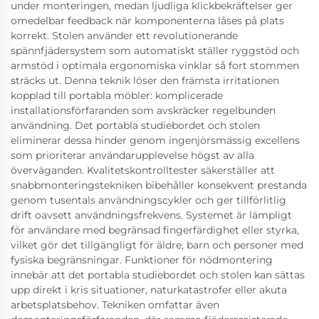
under monteringen, medan ljudliga klickbekräftelser ger
omedelbar feedback när komponenterna låses på plats
korrekt. Stolen använder ett revolutionerande
spännfjädersystem som automatiskt ställer ryggstöd och
armstöd i optimala ergonomiska vinklar så fort stommen
sträcks ut. Denna teknik löser den främsta irritationen
kopplad till portabla möbler: komplicerade
installationsförfaranden som avskräcker regelbunden
användning. Det portabla studiebordet och stolen
eliminerar dessa hinder genom ingenjörsmässig excellens
som prioriterar användarupplevelse högst av alla
överväganden. Kvalitetskontrolltester säkerställer att
snabbmonteringstekniken bibehåller konsekvent prestanda
genom tusentals användningscykler och ger tillförlitlig
drift oavsett användningsfrekvens. Systemet är lämpligt
för användare med begränsad fingerfärdighet eller styrka,
vilket gör det tillgängligt för äldre, barn och personer med
fysiska begränsningar. Funktioner för nödmontering
innebär att det portabla studiebordet och stolen kan sättas
upp direkt i kris situationer, naturkatastrofer eller akuta
arbetsplatsbehov. Tekniken omfattar även