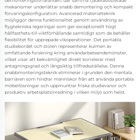
demonteringsförfaranden, där samma fjäderassisterade
mekanismer underlättar snabb demontering och kompakt
förvaringskonfiguration. Avancerad materialteknik
möjliggör denna funktionalitet genom användning av
flygtekniska legeringar som ger exceptionellt högt
hållfasthets-till-viktförhållande samtidigt som de behåller
flexibilitet för upprepade vikoperationer. Det portabla
studiebordet och stolen representerar kulmen av
omfattande forskning kring användarbeteendemönster,
vilket visar att bekvämlighet direkt korrelerar med
antagningsgrad och långsiktig tillfredsställelse. Denna
snabbmonteringsteknik eliminerar i grunden den mentala
barriären som hindrar människor från att använda portabla
möbellösningar och uppmuntrar friska studievanor och
produktiv arbetsplatsinredning i vilken miljö som helst.