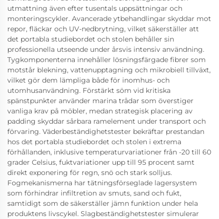
utmattning även efter tusentals uppsättningar och
monteringscykler. Avancerade ytbehandlingar skyddar mot
repor, fläckar och UV-nedbrytning, vilket säkerställer att
det portabla studiebordet och stolen behåller sin
professionella utseende under årsvis intensiv användning.
Tygkomponenterna innehåller lösningsfärgade fibrer som
motstår blekning, vattenupptagning och mikrobiell tillväxt,
vilket gör dem lämpliga både för inomhus- och
utomhusanvändning. Förstärkt söm vid kritiska
spänstpunkter använder marina trådar som överstiger
vanliga krav på möbler, medan strategisk placering av
padding skyddar sårbara ramelement under transport och
förvaring. Väderbeständighetstester bekräftar prestandan
hos det portabla studiebordet och stolen i extrema
förhållanden, inklusive temperaturvariationer från -20 till 60
grader Celsius, fuktvariationer upp till 95 procent samt
direkt exponering för regn, snö och stark solljus.
Fogmekanismerna har tätningsförseglade lagersystem
som förhindrar infiltretion av smuts, sand och fukt,
samtidigt som de säkerställer jämn funktion under hela
produktens livscykel. Slagbeständighetstester simulerar