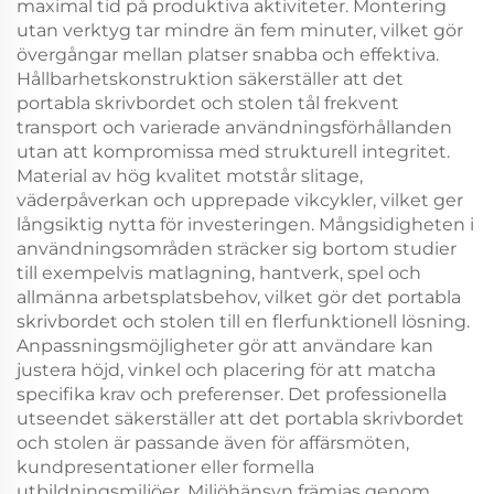
maximal tid på produktiva aktiviteter. Montering
utan verktyg tar mindre än fem minuter, vilket gör
övergångar mellan platser snabba och effektiva.
Hållbarhetskonstruktion säkerställer att det
portabla skrivbordet och stolen tål frekvent
transport och varierade användningsförhållanden
utan att kompromissa med strukturell integritet.
Material av hög kvalitet motstår slitage,
väderpåverkan och upprepade vikcykler, vilket ger
långsiktig nytta för investeringen. Mångsidigheten i
användningsområden sträcker sig bortom studier
till exempelvis matlagning, hantverk, spel och
allmänna arbetsplatsbehov, vilket gör det portabla
skrivbordet och stolen till en flerfunktionell lösning.
Anpassningsmöjligheter gör att användare kan
justera höjd, vinkel och placering för att matcha
specifika krav och preferenser. Det professionella
utseendet säkerställer att det portabla skrivbordet
och stolen är passande även för affärsmöten,
kundpresentationer eller formella
utbildningsmiljöer. Miljöhänsyn främjas genom