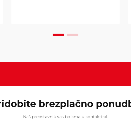
glede na to, ali opremljate gostinsko
sobo, otroško sobo ali majhen
bivalni prostor, enojni kavč ...
ridobite brezplačno ponud
Naš predstavnik vas bo kmalu kontaktiral.