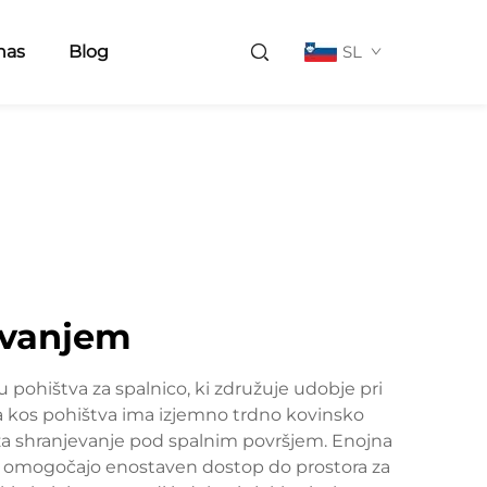
nas
Blog
SL
evanjem
 pohištva za spalnico, ki združuje udobje pri
na kos pohištva ima izjemno trdno kovinsko
e za shranjevanje pod spalnim površjem. Enojna
ki omogočajo enostaven dostop do prostora za