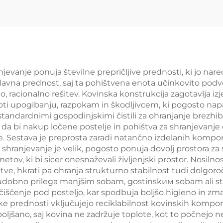
jevanje ponuja številne prepričljive prednosti, ki jo na
 glavna prednost, saj ta pohištvena enota učinkovito pod
o, racionalno rešitev. Kovinska konstrukcija zagotavlja i
proti upogibanju, razpokam in škodljivcem, ki pogosto na
standardnimi gospodinjskimi čistili za ohranjanje brezhi
da bi nakup ločene postelje in pohištva za shranjevanj
. Sestava je preprosta zaradi natančno izdelanih kompone
a shranjevanje je velik, pogosto ponuja dovolj prostora z
tov, ki bi sicer onesnaževali življenjski prostor. Nosilno
ve, hkrati pa ohranja strukturno stabilnost tudi dolgoročn
 udobno prilega manjšim sobam, gostinskим sobam ali st
ščenje pod posteljo, kar spodbuja boljšo higieno in zma
jske prednosti vključujejo reciklabilnost kovinskih kom
oljšano, saj kovina ne zadržuje toplote, kot to počnejo ne