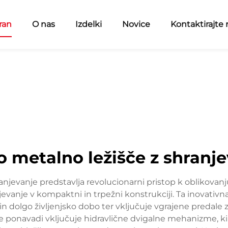
ran
O nas
Izdelki
Novice
Kontaktirajte 
o metalno ležišče z shranj
njevanje predstavlja revolucionarni pristop k oblikovanju
njevanje v kompaktni in trpežni konstrukciji. Ta inovativ
t in dolgo življenjsko dobo ter vključuje vgrajene predal
je ponavadi vključuje hidravlične dvigalne mehanizme, 