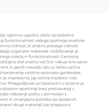
redijo izjemno ugodno izbiro za sodobne
voji funkcionalnost vašega spalnega prostora
zjemno trdnost, ki znatno presega trdnost
padajo organske materiale. Vzdrževanje je
bnega videza in funkcionalnosti. Cenovna
e običajno stal znatno več kot nakup ene same
nt in jasnih navodil, zato jo lahko večina
a shranjevanje celotne sezonske garderobe,
st je impresivna, saj večina modelov nosi
o. Prilagodljivost pri postavitvi v prostor je
udioskim apartmaji brez pretiravanja v
njša nabiranje prahu v primerjavi s
ponent in zmanjšano potrebo po dodatnih
kateri drugi materiali, kar prispeva k