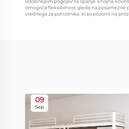
udobnejšim pogojev za spanje. Enojna kovinsk
omogoča fleksibilnost glede na posamezne pre
vrednega za potrošnike, ki so pozorni na pros
09
Sep