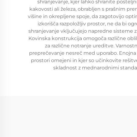
shranjevanje, kjer lahko shranite posteljn
kakovosti ali železa, obrabljen s prašnim pr
višine in okrepljene spoje, da zagotovijo opti
izkorišča razpoložljiv prostor, ne da bi o
shranjevanje vključujejo napredne sisteme z
Kovinska konstrukcija omogoča različne obli
za različne notranje ureditve. Varnos
preprečevanje nesreč med uporabo. Enojna kov
prostori omejeni in kjer so učinkovite rešit
skladnost z mednarodnimi standardi