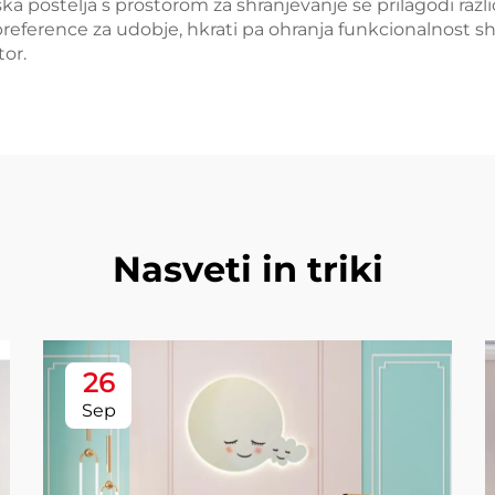
a postelja s prostorom za shranjevanje se prilagodi raz
ference za udobje, hkrati pa ohranja funkcionalnost shr
tor.
Nasveti in triki
26
Sep