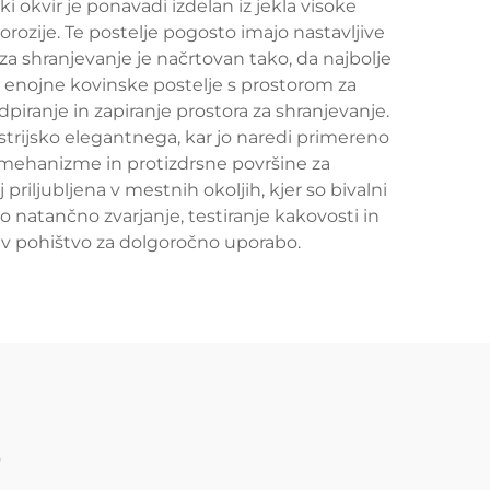
i okvir je ponavadi izdelan iz jekla visoke
rozije. Te postelje pogosto imajo nastavljive
 za shranjevanje je načrtovan tako, da najbolje
ice enojne kovinske postelje s prostorom za
ranje in zapiranje prostora za shranjevanje.
trijsko elegantnega, kar jo naredi primereno
e mehanizme in protizdrsne površine za
iljubljena v mestnih okoljih, kjer so bivalni
o natančno zvarjanje, testiranje kakovosti in
a v pohištvo za dolgoročno uporabo.
e