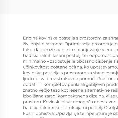
Enojna kovinska postelja s prostorom za shran
življenjske razmere. Optimizacija prostora je
tako, da združi spanje in shranjevanje v enotn
tradicionalnih leseni postelj, ter odpornost 
minimalno – zadostuje le občasno čiščenje s 
učinkovitost postane očitna, ko upoštevamo, 
kovinske postelje s prostorom za shranjevanje
ljudi opravi brez strokovne pomoči. Prostor z
dodatnih kompletov perila ali gabljevih predme
znatno večjo težo kot lesene alternativne rešit
izboljšana zaradi kompaktnega dizajna, ki se
prostoru. Kovinski okvir omogoča enostavno či
tradicionalnimi konstrukcijami postelj. Okol
kusih pohištva. Upravljanje temperature je izb