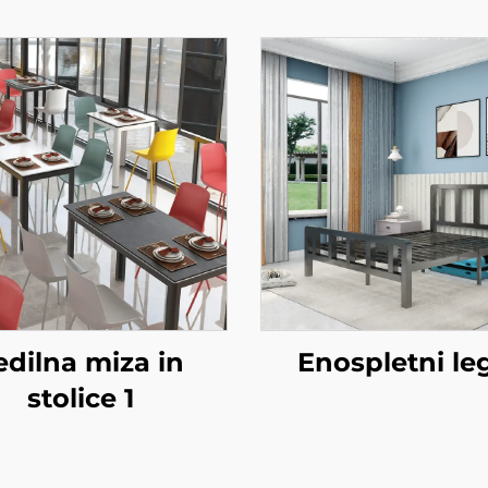
edilna miza in
Enospletni le
stolice 1