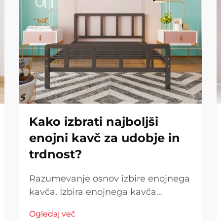
Kako izbrati najboljši
enojni kavč za udobje in
trdnost?
Razumevanje osnov izbire enojnega
kavča. Izbira enojnega kavča
predstavlja pomembno naložbo v
Ogledaj več
vaše dnevno udobje in počutje. Ne