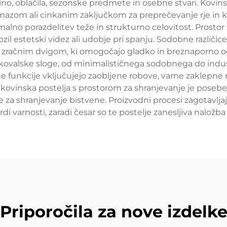
ino, oblačila, sezonske predmete in osebne stvari. Kovinsk
emazom ali cinkanim zaključkom za preprečevanje rje in ko
malno porazdelitev teže in strukturno celovitost. Prostor
grozil estetski videz ali udobje pri spanju. Sodobne različ
 zračnim dvigom, ki omogočajo gladko in breznaporno odpi
kovalske sloge, od minimalističnega sodobnega do indus
tne funkcije vključujejo zaobljene robove, varne zaklepn
inska postelja s prostorom za shranjevanje je posebej pr
ve za shranjevanje bistvene. Proizvodni procesi zagotavljaj
 varnosti, zaradi česar so te postelje zanesljiva naložb
Priporočila za nove izdelk