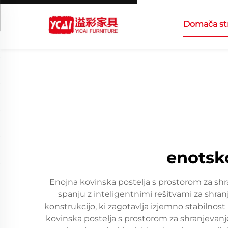
Domača st
enotsk
Enojna kovinska postelja s prostorom za shra
spanju z inteligentnimi rešitvami za shra
konstrukcijo, ki zagotavlja izjemno stabilnos
kovinska postelja s prostorom za shranjevan