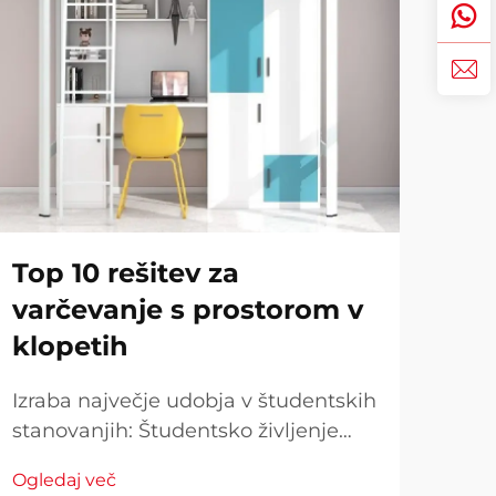
Top 10 rešitev za
Izb
varčevanje s prostorom v
za
klopetih
Ul
Izraba največje udobja v študentskih
Izbi
stanovanjih: Študentsko življenje
sob
prinaša navdušujoče priložnosti, a
vpl
Ogledaj več
Ogle
stanovanje v dormotorijih pogosto
učen