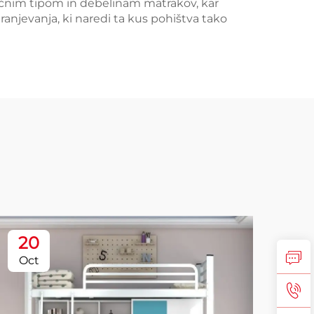
ličnim tipom in debelinam matrakov, kar
anjevanja, ki naredi ta kus pohištva tako
20
2
Oct
No