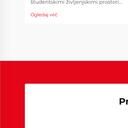
študentskimi življenjskimi prostori
in akademskim uspehom Postelja v
Ogledaj več
študentskih sobah služi več
namenom kot le kot krajev za
spanje - postane temelj dnevnega
življenja študenta skozi njegovo
študij. Ko univerze po svetu
ponovno...
P